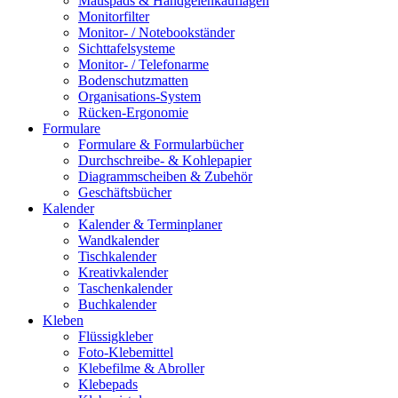
Mauspads & Handgelenkauflagen
Monitorfilter
Monitor- / Notebookständer
Sichttafelsysteme
Monitor- / Telefonarme
Bodenschutzmatten
Organisations-System
Rücken-Ergonomie
Formulare
Formulare & Formularbücher
Durchschreibe- & Kohlepapier
Diagrammscheiben & Zubehör
Geschäftsbücher
Kalender
Kalender & Terminplaner
Wandkalender
Tischkalender
Kreativkalender
Taschenkalender
Buchkalender
Kleben
Flüssigkleber
Foto-Klebemittel
Klebefilme & Abroller
Klebepads