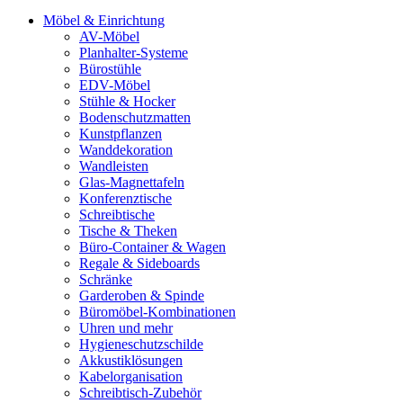
Möbel & Einrichtung
AV-Möbel
Planhalter-Systeme
Bürostühle
EDV-Möbel
Stühle & Hocker
Bodenschutzmatten
Kunstpflanzen
Wanddekoration
Wandleisten
Glas-Magnettafeln
Konferenztische
Schreibtische
Tische & Theken
Büro-Container & Wagen
Regale & Sideboards
Schränke
Garderoben & Spinde
Büromöbel-Kombinationen
Uhren und mehr
Hygieneschutzschilde
Akkustiklösungen
Kabelorganisation
Schreibtisch-Zubehör