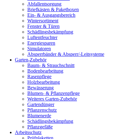
Abfallentsorgung
Briefkästen & Paketboxen
Ein- & Ausgangsbereich
Wintersortiment
Fenster & Türen
Schädlingsbekämpfung
Luftentfeuchter
Energiesparen
Simulatoren
Absperrbänder & Absperr/-Leitsysteme
Garten-Zubehör
Baum- & Strauchschnitt
Bodenbearbeitung
Rasenpflege
Holzbearbeitung
Bewässerung
Blumen- & Pflanzenpflege
Weiteres Garten-Zubehör
Gartendünger
Pflanzenschutz
Blumenerde
Schädlingsbekämpfung
Pflanzgefäße
Arbeitsschutz
Prüfplaketten