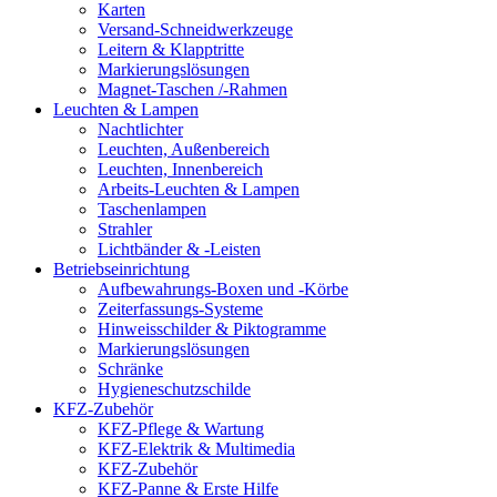
Karten
Versand-Schneidwerkzeuge
Leitern & Klapptritte
Markierungslösungen
Magnet-Taschen /-Rahmen
Leuchten & Lampen
Nachtlichter
Leuchten, Außenbereich
Leuchten, Innenbereich
Arbeits-Leuchten & Lampen
Taschenlampen
Strahler
Lichtbänder & -Leisten
Betriebseinrichtung
Aufbewahrungs-Boxen und -Körbe
Zeiterfassungs-Systeme
Hinweisschilder & Piktogramme
Markierungslösungen
Schränke
Hygieneschutzschilde
KFZ-Zubehör
KFZ-Pflege & Wartung
KFZ-Elektrik & Multimedia
KFZ-Zubehör
KFZ-Panne & Erste Hilfe