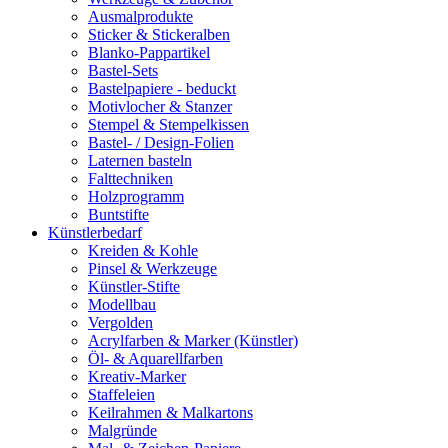
Ausmalprodukte
Sticker & Stickeralben
Blanko-Pappartikel
Bastel-Sets
Bastelpapiere - beduckt
Motivlocher & Stanzer
Stempel & Stempelkissen
Bastel- / Design-Folien
Laternen basteln
Falttechniken
Holzprogramm
Buntstifte
Künstlerbedarf
Kreiden & Kohle
Pinsel & Werkzeuge
Künstler-Stifte
Modellbau
Vergolden
Acrylfarben & Marker (Künstler)
Öl- & Aquarellfarben
Kreativ-Marker
Staffeleien
Keilrahmen & Malkartons
Malgründe