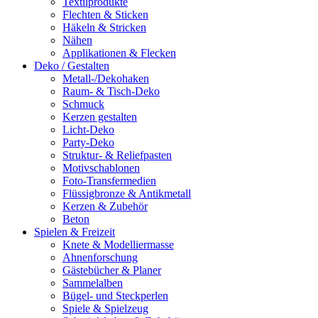
Textilprodukte
Flechten & Sticken
Häkeln & Stricken
Nähen
Applikationen & Flecken
Deko / Gestalten
Metall-/Dekohaken
Raum- & Tisch-Deko
Schmuck
Kerzen gestalten
Licht-Deko
Party-Deko
Struktur- & Reliefpasten
Motivschablonen
Foto-Transfermedien
Flüssigbronze & Antikmetall
Kerzen & Zubehör
Beton
Spielen & Freizeit
Knete & Modelliermasse
Ahnenforschung
Gästebücher & Planer
Sammelalben
Bügel- und Steckperlen
Spiele & Spielzeug