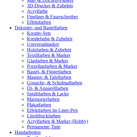
Mal- & Zeichen-Papiere
3D-Drucker & Zubehör
Acrylfarbe
Fineliner & Faserschreiber
Effektfarben
Dekorier- und Bastelfarben
Kreativ-Sets
Kreidefarbe & Zubehör
Universalmarker
Holzfarben & Zubehör
Textilfarben & Marker
Glasfarben & Marker
Porzellanfarben & Marker
Bastel- & Fingerfarben
Magnet- & Tafelfarben
Gouache- & Schulmalfarben
Öl- & Aquarellfarben
Sprühfarben & Lacke
Marmorierfarben
Plakatfarben
Effektfarben im Liner-Pen
Linoldruckfarben
Acrylfarben & Marker (Hobby)
Permanente Tinte
Handarbeiten