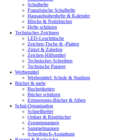
Schulhefte
Französische Schulhefte
Hausaufgabenhefte & Kalender
Blöcke & Notizbücher
Hefte schützen
Technisches Zeichnen
LED-Leuchttische
Zeichen-Tische & -Platten
Zirkel & Zubehör
Zeichen-Hilfsmittel
Technisches Schreiben
Technische Papiere
Werbemittel
Werbemittel: Schule & Studium
Bücher & mehr
Buchetiketten
Bücher schützen
Erinnerungs-Bücher & Alben
Schul-Organisation
Schnellhefter
Ordner & Ringbücher
Zeugnismappen
Sammelmappen
Schreibtisch-Austattung
Ranzen & Rucksäcke