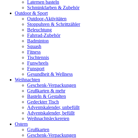
Laternen basteln
Schminkfarben & Zubehör
Outdoor & Sport
Outdoor-Aktivitäten
Stoppuhren & Schrittzähler
Beleuchtung
Fahrrad-Zubehör
Badminton
Squash
Fitness
Tischtennis
Funwheels
Funsport
Gesundheit & Wellness
Weihnachten
Geschenk-Verpackungen
Grußkarten & mehr
Basteln & Gestalten
Gedeckter Tisch
Adventskalender, unbefüllt
Adventskalender, befüllt
Weihnachtsleckereien
Ostern
Grußkarten
Geschenk-Verpackungen