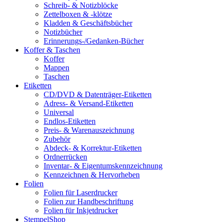
Schreib- & Notizblöcke
Zettelboxen & -klötze
Kladden & Geschäftsbücher
Notizbücher
Erinnerungs-/Gedanken-Bücher
Koffer & Taschen
Koffer
Mappen
Taschen
Etiketten
CD/DVD & Datenträger-Etiketten
Adress- & Versand-Etiketten
Universal
Endlos-Etiketten
Preis- & Warenauszeichnung
Zubehör
Abdeck- & Korrektur-Etiketten
Ordnerrücken
Inventar- & Eigentumskennzeichnung
Kennzeichnen & Hervorheben
Folien
Folien für Laserdrucker
Folien zur Handbeschriftung
Folien für Inkjetdrucker
StempelShop