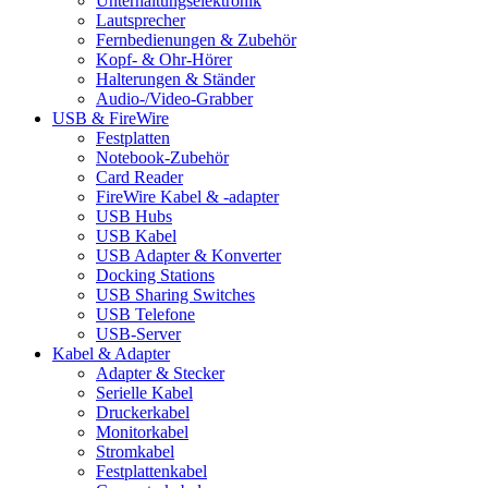
Unterhaltungselektronik
Lautsprecher
Fernbedienungen & Zubehör
Kopf- & Ohr-Hörer
Halterungen & Ständer
Audio-/Video-Grabber
USB & FireWire
Festplatten
Notebook-Zubehör
Card Reader
FireWire Kabel & -adapter
USB Hubs
USB Kabel
USB Adapter & Konverter
Docking Stations
USB Sharing Switches
USB Telefone
USB-Server
Kabel & Adapter
Adapter & Stecker
Serielle Kabel
Druckerkabel
Monitorkabel
Stromkabel
Festplattenkabel