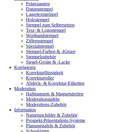
Prägezangen
Datumstempel
Lagertextstempel
Holzstempel
Stempel zum Selbersetzen
Text- & Logostempel
Wortbandstempel
Ziffernstempel
Spezialstempel
Stempel-Farben & -Kissen
Stempelzubehör
Siegel-Geräte & -Lacke
Korrigieren
Korrekturflüssigkeit
Korrekturroller
Abdeck- & Korrektur-Etiketten
Moderation
Haftmagnete & Magnetstreifen
Moderationstafeln
Moderations-Zubehör
Information
Namensschilder & Zubehör
Prospekt-Präsentations-Systeme
Planungstafeln & Zubehör
Schaukästen