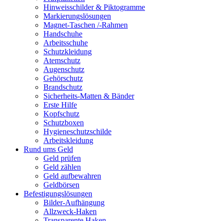
Hinweisschilder & Piktogramme
Markierungslösungen
Magnet-Taschen /-Rahmen
Handschuhe
Arbeitsschuhe
Schutzkleidung
Atemschutz
Augenschutz
Gehörschutz
Brandschutz
Sicherheits-Matten & Bänder
Erste Hilfe
Kopfschutz
Schutzboxen
Hygieneschutzschilde
Arbeitskleidung
Rund ums Geld
Geld prüfen
Geld zählen
Geld aufbewahren
Geldbörsen
Befestigungslösungen
Bilder-Aufhängung
Allzweck-Haken
Transparente Haken