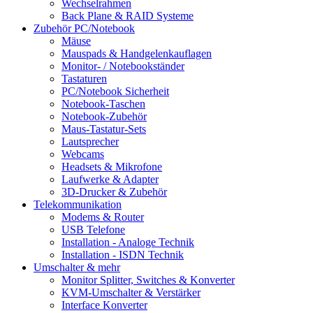
Wechselrahmen
Back Plane & RAID Systeme
Zubehör PC/Notebook
Mäuse
Mauspads & Handgelenkauflagen
Monitor- / Notebookständer
Tastaturen
PC/Notebook Sicherheit
Notebook-Taschen
Notebook-Zubehör
Maus-Tastatur-Sets
Lautsprecher
Webcams
Headsets & Mikrofone
Laufwerke & Adapter
3D-Drucker & Zubehör
Telekommunikation
Modems & Router
USB Telefone
Installation - Analoge Technik
Installation - ISDN Technik
Umschalter & mehr
Monitor Splitter, Switches & Konverter
KVM-Umschalter & Verstärker
Interface Konverter