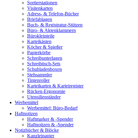
Sortierstationen
Visitenkarten
Adress- & Telefon-Bücher
Briefablagen
Buch- & Registratur-Stützen
Büro- & Aktenklammern
Bürokleinteile
Karteikästen
Köcher & Spießer
Papierkörbe
Schreibunterlagen
Schreibtisch-Sets
Schubladenboxen
Stehsammler
Tintenroller
Karteikarten & Karteiregister
Rücken-Ergonomie
Utensilienständer
Werbemittel
Werbemittel: Büro-Bedarf
Haftnotizen
Haftmarker & -Spender
Haftnotizen & -Spender
Notizbücher & Blöcke
Kanzleipapier