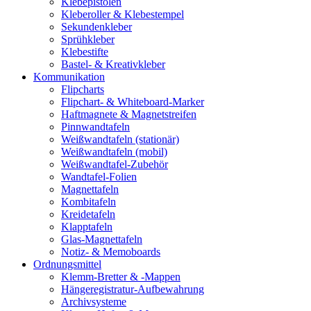
Klebepistolen
Kleberoller & Klebestempel
Sekundenkleber
Sprühkleber
Klebestifte
Bastel- & Kreativkleber
Kommunikation
Flipcharts
Flipchart- & Whiteboard-Marker
Haftmagnete & Magnetstreifen
Pinnwandtafeln
Weißwandtafeln (stationär)
Weißwandtafeln (mobil)
Weißwandtafel-Zubehör
Wandtafel-Folien
Magnettafeln
Kombitafeln
Kreidetafeln
Klapptafeln
Glas-Magnettafeln
Notiz- & Memoboards
Ordnungsmittel
Klemm-Bretter & -Mappen
Hängeregistratur-Aufbewahrung
Archivsysteme