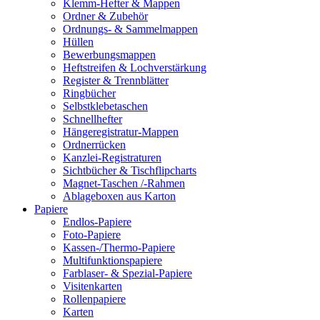
Klemm-Hefter & Mappen
Ordner & Zubehör
Ordnungs- & Sammelmappen
Hüllen
Bewerbungsmappen
Heftstreifen & Lochverstärkung
Register & Trennblätter
Ringbücher
Selbstklebetaschen
Schnellhefter
Hängeregistratur-Mappen
Ordnerrücken
Kanzlei-Registraturen
Sichtbücher & Tischflipcharts
Magnet-Taschen /-Rahmen
Ablageboxen aus Karton
Papiere
Endlos-Papiere
Foto-Papiere
Kassen-/Thermo-Papiere
Multifunktionspapiere
Farblaser- & Spezial-Papiere
Visitenkarten
Rollenpapiere
Karten