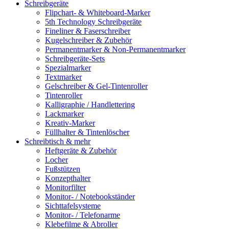
Schreibgeräte
Flipchart- & Whiteboard-Marker
5th Technology Schreibgeräte
Fineliner & Faserschreiber
Kugelschreiber & Zubehör
Permanentmarker & Non-Permanentmarker
Schreibgeräte-Sets
Spezialmarker
Textmarker
Gelschreiber & Gel-Tintenroller
Tintenroller
Kalligraphie / Handlettering
Lackmarker
Kreativ-Marker
Füllhalter & Tintenlöscher
Schreibtisch & mehr
Heftgeräte & Zubehör
Locher
Fußstützen
Konzepthalter
Monitorfilter
Monitor- / Notebookständer
Sichttafelsysteme
Monitor- / Telefonarme
Klebefilme & Abroller