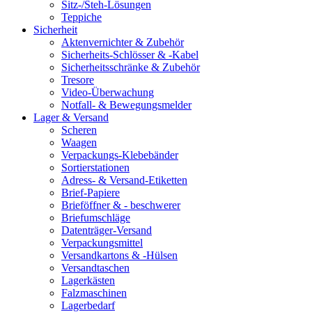
Sitz-/Steh-Lösungen
Teppiche
Sicherheit
Aktenvernichter & Zubehör
Sicherheits-Schlösser & -Kabel
Sicherheitsschränke & Zubehör
Tresore
Video-Überwachung
Notfall- & Bewegungsmelder
Lager & Versand
Scheren
Waagen
Verpackungs-Klebebänder
Sortierstationen
Adress- & Versand-Etiketten
Brief-Papiere
Brieföffner & - beschwerer
Briefumschläge
Datenträger-Versand
Verpackungsmittel
Versandkartons & -Hülsen
Versandtaschen
Lagerkästen
Falzmaschinen
Lagerbedarf