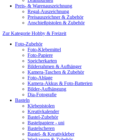
Drahtbürsten
Preis- & Warenauszeichnung
Regal-Auszeichnung
Preisauszeichner & Zubehör
Anschießpistolen & Zubehör
Zur Kategorie Hobby & Freizeit
Foto-Zubehör
Foto-Klebemittel
Foto-Papiere
Speicherkarten
Bilderrahmen & Aufhänger
Kamera-Taschen & Zubehör
Foto-Ablage
Kamera-Akkus & Foto-Batterien
Bilder-Aufhängung
Dia-Fotografie
Basteln
Klebepistolen
Kreativkalender
Bastel-Zubehör
Bastelpapiere - uni
Bastelscheren
Bastel- & Kreativkleber
Werkzeuge & Zubehör