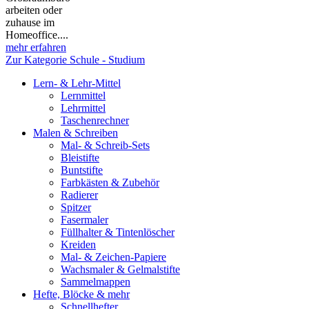
arbeiten oder
zuhause im
Homeoffice....
mehr erfahren
Zur Kategorie Schule - Studium
Lern- & Lehr-Mittel
Lernmittel
Lehrmittel
Taschenrechner
Malen & Schreiben
Mal- & Schreib-Sets
Bleistifte
Buntstifte
Farbkästen & Zubehör
Radierer
Spitzer
Fasermaler
Füllhalter & Tintenlöscher
Kreiden
Mal- & Zeichen-Papiere
Wachsmaler & Gelmalstifte
Sammelmappen
Hefte, Blöcke & mehr
Schnellhefter