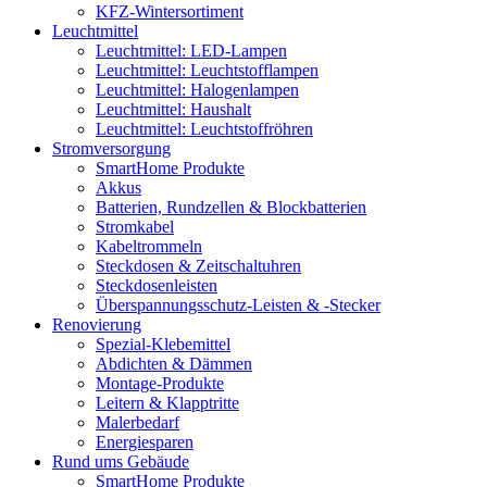
KFZ-Wintersortiment
Leuchtmittel
Leuchtmittel: LED-Lampen
Leuchtmittel: Leuchtstofflampen
Leuchtmittel: Halogenlampen
Leuchtmittel: Haushalt
Leuchtmittel: Leuchtstoffröhren
Stromversorgung
SmartHome Produkte
Akkus
Batterien, Rundzellen & Blockbatterien
Stromkabel
Kabeltrommeln
Steckdosen & Zeitschaltuhren
Steckdosenleisten
Überspannungsschutz-Leisten & -Stecker
Renovierung
Spezial-Klebemittel
Abdichten & Dämmen
Montage-Produkte
Leitern & Klapptritte
Malerbedarf
Energiesparen
Rund ums Gebäude
SmartHome Produkte