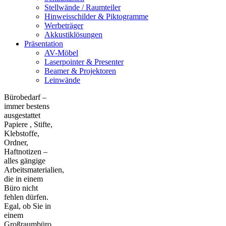
Stellwände / Raumteiler
Hinweisschilder & Piktogramme
Werbeträger
Akkustiklösungen
Präsentation
AV-Möbel
Laserpointer & Presenter
Beamer & Projektoren
Leinwände
Bürobedarf –
immer bestens
ausgestattet
Papiere , Stifte,
Klebstoffe,
Ordner,
Haftnotizen –
alles gängige
Arbeitsmaterialien,
die in einem
Büro nicht
fehlen dürfen.
Egal, ob Sie in
einem
Großraumbüro