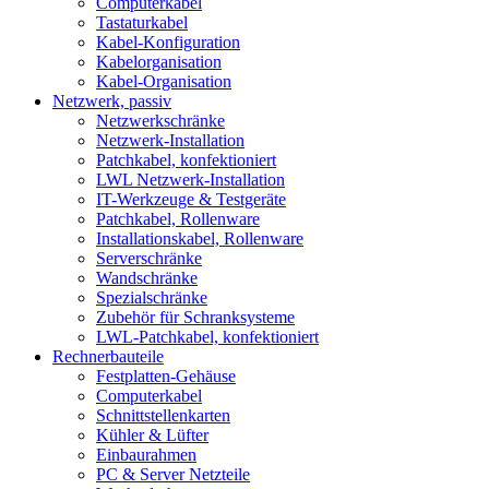
Computerkabel
Tastaturkabel
Kabel-Konfiguration
Kabelorganisation
Kabel-Organisation
Netzwerk, passiv
Netzwerkschränke
Netzwerk-Installation
Patchkabel, konfektioniert
LWL Netzwerk-Installation
IT-Werkzeuge & Testgeräte
Patchkabel, Rollenware
Installationskabel, Rollenware
Serverschränke
Wandschränke
Spezialschränke
Zubehör für Schranksysteme
LWL-Patchkabel, konfektioniert
Rechnerbauteile
Festplatten-Gehäuse
Computerkabel
Schnittstellenkarten
Kühler & Lüfter
Einbaurahmen
PC & Server Netzteile