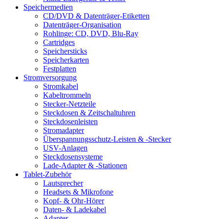
Speichermedien
CD/DVD & Datenträger-Etiketten
Datenträger-Organisation
Rohlinge: CD, DVD, Blu-Ray
Cartridges
Speichersticks
Speicherkarten
Festplatten
Stromversorgung
Stromkabel
Kabeltrommeln
Stecker-Netzteile
Steckdosen & Zeitschaltuhren
Steckdosenleisten
Stromadapter
Überspannungsschutz-Leisten & -Stecker
USV-Anlagen
Steckdosensysteme
Lade-Adapter & -Stationen
Tablet-Zubehör
Lautsprecher
Headsets & Mikrofone
Kopf- & Ohr-Hörer
Daten- & Ladekabel
Adapter