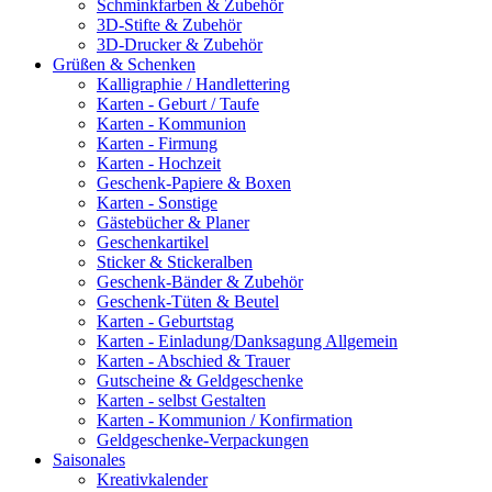
Schminkfarben & Zubehör
3D-Stifte & Zubehör
3D-Drucker & Zubehör
Grüßen & Schenken
Kalligraphie / Handlettering
Karten - Geburt / Taufe
Karten - Kommunion
Karten - Firmung
Karten - Hochzeit
Geschenk-Papiere & Boxen
Karten - Sonstige
Gästebücher & Planer
Geschenkartikel
Sticker & Stickeralben
Geschenk-Bänder & Zubehör
Geschenk-Tüten & Beutel
Karten - Geburtstag
Karten - Einladung/Danksagung Allgemein
Karten - Abschied & Trauer
Gutscheine & Geldgeschenke
Karten - selbst Gestalten
Karten - Kommunion / Konfirmation
Geldgeschenke-Verpackungen
Saisonales
Kreativkalender