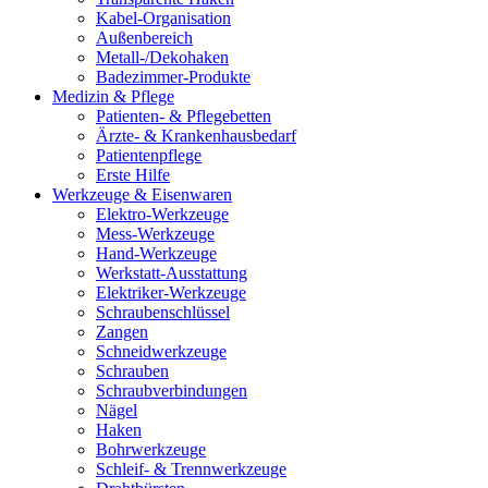
Kabel-Organisation
Außenbereich
Metall-/Dekohaken
Badezimmer-Produkte
Medizin & Pflege
Patienten- & Pflegebetten
Ärzte- & Krankenhausbedarf
Patientenpflege
Erste Hilfe
Werkzeuge & Eisenwaren
Elektro-Werkzeuge
Mess-Werkzeuge
Hand-Werkzeuge
Werkstatt-Ausstattung
Elektriker-Werkzeuge
Schraubenschlüssel
Zangen
Schneidwerkzeuge
Schrauben
Schraubverbindungen
Nägel
Haken
Bohrwerkzeuge
Schleif- & Trennwerkzeuge