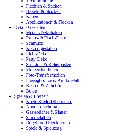
Textilprodukte
Flechten & Sticken
Häkeln & Stricken
Nähen
Applikationen & Flecken
Deko / Gestalten
Metall-/Dekohaken
Raum- & Tisch-Deko
Schmuck
Kerzen gestalten
Licht-Deko
Party-Deko
Struktur- & Reliefpasten
Motivschablonen
Foto-Transfermedien
Flüssigbronze & Antikmetall
Kerzen & Zubehör
Beton
Spielen & Freizeit
Knete & Modelliermasse
Ahnenforschung
Gästebücher & Planer
Sammelalben
Bügel- und Steckperlen
Spiele & Spielzeug