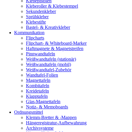
Klebepistolen
Kleberoller & Klebestempel
Sekundenkleber
Sprühkleber
Klebestifte
Bastel- & Kreativkleber
Kommunikation
Flipcharts
Flipchart- & Whiteboard-Marker
Haftmagnete & Magnetstreifen
Pinnwandtafeln
Weißwandtafeln (stationär)
Weißwandtafeln (mobil)
Weißwandtafel-Zubehör
Wandtafel-Folien
Magnettafeln
Kombitafeln
Kreidetafeln
Klapptafeln
Glas-Magnettafeln
Notiz- & Memoboards
Ordnungsmittel
Klemm-Bretter & -Mappen
Hängeregistratur-Aufbewahrung
Archivsysteme