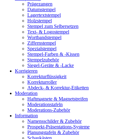
Prägezangen
Datumstempel
Lagertextstempel
Holzstempel
Stempel zum Selbersetzen
Text- & Logostempel
Wortbandstempel
Ziffernstempel
Spezialstempel
Stempel-Farben & -Kissen
Stempelzubehör
Siegel-Geräte & -Lacke
Korrigieren
Korrekturflüssigkeit
Korrekturroller
Abdeck- & Korrektur-Etiketten
Moderation
Haftmagnete & Magnetstreifen
Moderationstafeln
Moderations-Zubehör
Information
Namensschilder & Zubehör
Prospekt-Präsentations-Systeme
Planungstafeln & Zubehör
Schaukästen