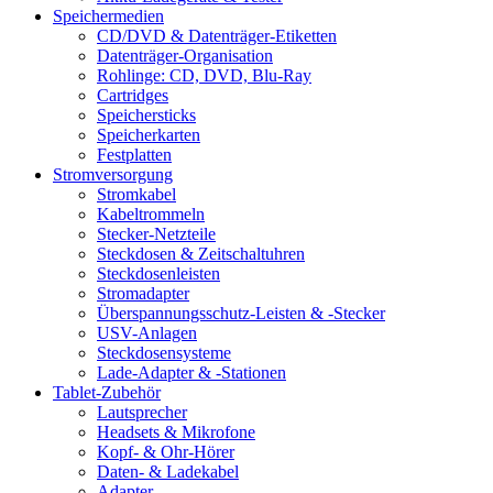
Speichermedien
CD/DVD & Datenträger-Etiketten
Datenträger-Organisation
Rohlinge: CD, DVD, Blu-Ray
Cartridges
Speichersticks
Speicherkarten
Festplatten
Stromversorgung
Stromkabel
Kabeltrommeln
Stecker-Netzteile
Steckdosen & Zeitschaltuhren
Steckdosenleisten
Stromadapter
Überspannungsschutz-Leisten & -Stecker
USV-Anlagen
Steckdosensysteme
Lade-Adapter & -Stationen
Tablet-Zubehör
Lautsprecher
Headsets & Mikrofone
Kopf- & Ohr-Hörer
Daten- & Ladekabel
Adapter