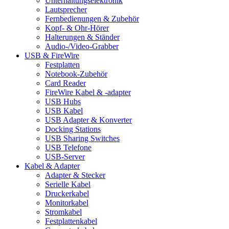
Unterhaltungselektronik
Lautsprecher
Fernbedienungen & Zubehör
Kopf- & Ohr-Hörer
Halterungen & Ständer
Audio-/Video-Grabber
USB & FireWire
Festplatten
Notebook-Zubehör
Card Reader
FireWire Kabel & -adapter
USB Hubs
USB Kabel
USB Adapter & Konverter
Docking Stations
USB Sharing Switches
USB Telefone
USB-Server
Kabel & Adapter
Adapter & Stecker
Serielle Kabel
Druckerkabel
Monitorkabel
Stromkabel
Festplattenkabel