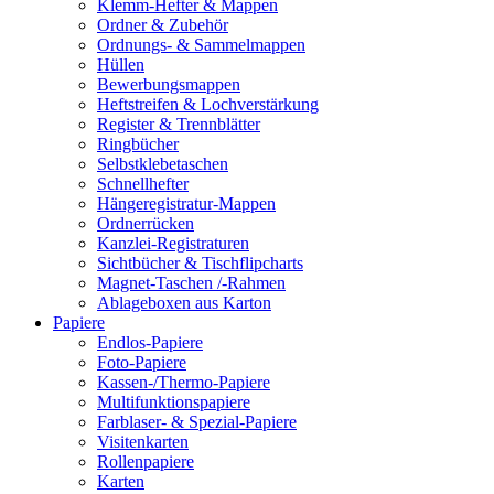
Klemm-Hefter & Mappen
Ordner & Zubehör
Ordnungs- & Sammelmappen
Hüllen
Bewerbungsmappen
Heftstreifen & Lochverstärkung
Register & Trennblätter
Ringbücher
Selbstklebetaschen
Schnellhefter
Hängeregistratur-Mappen
Ordnerrücken
Kanzlei-Registraturen
Sichtbücher & Tischflipcharts
Magnet-Taschen /-Rahmen
Ablageboxen aus Karton
Papiere
Endlos-Papiere
Foto-Papiere
Kassen-/Thermo-Papiere
Multifunktionspapiere
Farblaser- & Spezial-Papiere
Visitenkarten
Rollenpapiere
Karten