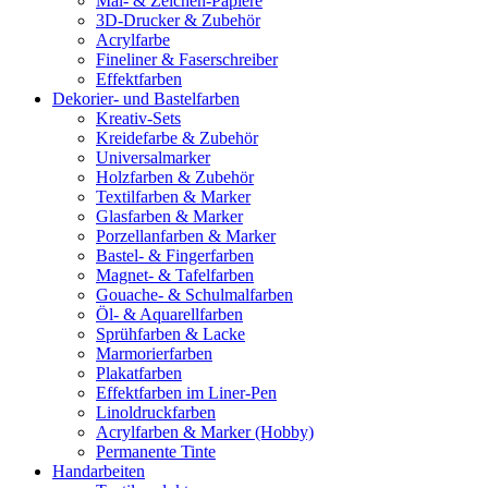
Mal- & Zeichen-Papiere
3D-Drucker & Zubehör
Acrylfarbe
Fineliner & Faserschreiber
Effektfarben
Dekorier- und Bastelfarben
Kreativ-Sets
Kreidefarbe & Zubehör
Universalmarker
Holzfarben & Zubehör
Textilfarben & Marker
Glasfarben & Marker
Porzellanfarben & Marker
Bastel- & Fingerfarben
Magnet- & Tafelfarben
Gouache- & Schulmalfarben
Öl- & Aquarellfarben
Sprühfarben & Lacke
Marmorierfarben
Plakatfarben
Effektfarben im Liner-Pen
Linoldruckfarben
Acrylfarben & Marker (Hobby)
Permanente Tinte
Handarbeiten