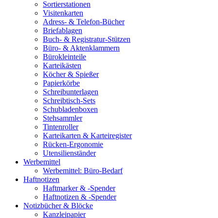
Sortierstationen
Visitenkarten
Adress- & Telefon-Bücher
Briefablagen
Buch- & Registratur-Stützen
Büro- & Aktenklammern
Bürokleinteile
Karteikästen
Köcher & Spießer
Papierkörbe
Schreibunterlagen
Schreibtisch-Sets
Schubladenboxen
Stehsammler
Tintenroller
Karteikarten & Karteiregister
Rücken-Ergonomie
Utensilienständer
Werbemittel
Werbemittel: Büro-Bedarf
Haftnotizen
Haftmarker & -Spender
Haftnotizen & -Spender
Notizbücher & Blöcke
Kanzleipapier