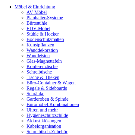
Möbel & Einrichtung
AV-Möbel
Planhalter-Systeme
Bürostühle
EDV-Möbel
Stühle & Hocker
Bodenschutzmatten
Kunstpflanzen
Wanddekoration
Wandleisten
Glas-Magnettafeln
Konferenztische
Schreibtische
Tische & Theken
Büro-Container & Wagen
Regale & Sideboards
Schränke
Garderoben & Spinde
Büromöbel-Kombinationen
Uhren und mehr
Hygieneschutzschilde
Akkustiklösungen
Kabelorganisation
Schreibtisch-Zubehör