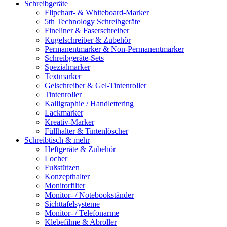
Schreibgeräte
Flipchart- & Whiteboard-Marker
5th Technology Schreibgeräte
Fineliner & Faserschreiber
Kugelschreiber & Zubehör
Permanentmarker & Non-Permanentmarker
Schreibgeräte-Sets
Spezialmarker
Textmarker
Gelschreiber & Gel-Tintenroller
Tintenroller
Kalligraphie / Handlettering
Lackmarker
Kreativ-Marker
Füllhalter & Tintenlöscher
Schreibtisch & mehr
Heftgeräte & Zubehör
Locher
Fußstützen
Konzepthalter
Monitorfilter
Monitor- / Notebookständer
Sichttafelsysteme
Monitor- / Telefonarme
Klebefilme & Abroller