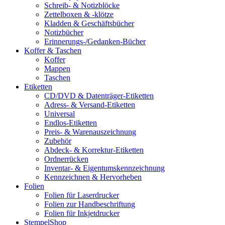
Schreib- & Notizblöcke
Zettelboxen & -klötze
Kladden & Geschäftsbücher
Notizbücher
Erinnerungs-/Gedanken-Bücher
Koffer & Taschen
Koffer
Mappen
Taschen
Etiketten
CD/DVD & Datenträger-Etiketten
Adress- & Versand-Etiketten
Universal
Endlos-Etiketten
Preis- & Warenauszeichnung
Zubehör
Abdeck- & Korrektur-Etiketten
Ordnerrücken
Inventar- & Eigentumskennzeichnung
Kennzeichnen & Hervorheben
Folien
Folien für Laserdrucker
Folien zur Handbeschriftung
Folien für Inkjetdrucker
StempelShop