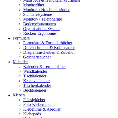
Mauspads & Handgelenkauflagen
Monitorfilter
Monitor- / Notebookständer
Sichttafelsysteme
Monitor- / Telefonarme
Bodenschutzmatten
Organisations-System
Rücken-Ergonomie
Formulare
Formulare & Formularbücher
Durchschreibe- & Kohlepapier
Diagrammscheiben & Zubehör
Geschäftsbücher
Kalender
Kalender & Terminplaner
Wandkalender
Tischkalender
Kreativkalender
Taschenkalender
Buchkalender
Kleben
Flüssigkleber
Foto-Klebemittel
Klebefilme & Abroller
Klebepads