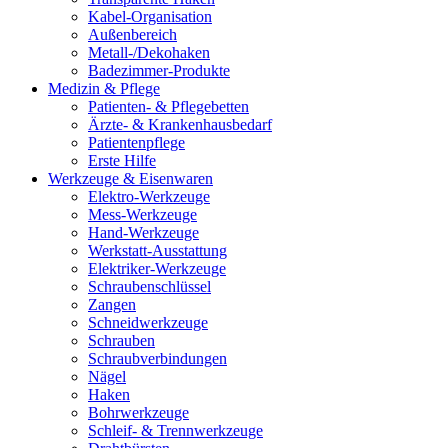
Kabel-Organisation
Außenbereich
Metall-/Dekohaken
Badezimmer-Produkte
Medizin & Pflege
Patienten- & Pflegebetten
Ärzte- & Krankenhausbedarf
Patientenpflege
Erste Hilfe
Werkzeuge & Eisenwaren
Elektro-Werkzeuge
Mess-Werkzeuge
Hand-Werkzeuge
Werkstatt-Ausstattung
Elektriker-Werkzeuge
Schraubenschlüssel
Zangen
Schneidwerkzeuge
Schrauben
Schraubverbindungen
Nägel
Haken
Bohrwerkzeuge
Schleif- & Trennwerkzeuge