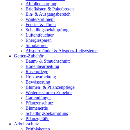
Abfallentsorgung
Briefkästen & Paketboxen
Ein- & Ausgangsbereich
Wintersortiment
Fenster & Türen
Schädlingsbekämpfung
Luftentfeuchter
Energiesparen
Simulatoren
Absperrbänder & Absperr/-Leitsysteme
Garten-Zubehör
Baum- & Strauchschnitt
Bodenbearbeitung
Rasenpflege
Holzbearbeitung
Bewässerung
Blumen- & Pflanzenpflege
Weiteres Garten-Zubehör
Gartendünger
Pflanzenschutz
Blumenerde
Schädlingsbekämpfung
Pflanzgefäße
Arbeitsschutz
Prüfplaketten