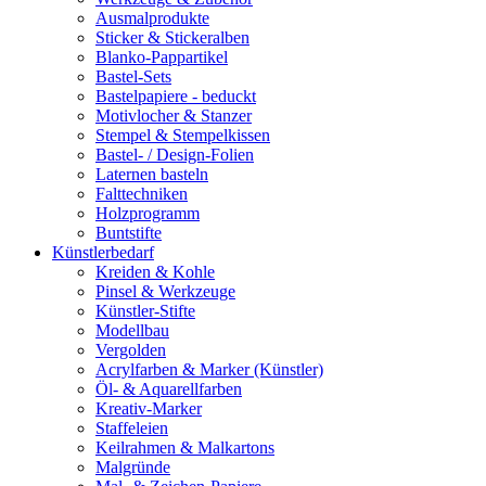
Ausmalprodukte
Sticker & Stickeralben
Blanko-Pappartikel
Bastel-Sets
Bastelpapiere - beduckt
Motivlocher & Stanzer
Stempel & Stempelkissen
Bastel- / Design-Folien
Laternen basteln
Falttechniken
Holzprogramm
Buntstifte
Künstlerbedarf
Kreiden & Kohle
Pinsel & Werkzeuge
Künstler-Stifte
Modellbau
Vergolden
Acrylfarben & Marker (Künstler)
Öl- & Aquarellfarben
Kreativ-Marker
Staffeleien
Keilrahmen & Malkartons
Malgründe