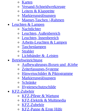
Karten
Versand-Schneidwerkzeuge
Leitern & Klapptritte
Markierungslösungen
Magnet-Taschen /-Rahmen
Leuchten & Lampen
Nachtlichter
Leuchten, Außenbereich
Leuchten, Innenbereich
Arbeits-Leuchten & Lampen
Taschenlampen
Strahler
Lichtbänder & -Leisten
Betriebseinrichtung
Aufbewahrungs-Boxen und -Körbe
Zeiterfassungs-Systeme
Hinweisschilder & Piktogramme
Markierungslösungen
Schränke
Hygieneschutzschilde
KFZ-Zubehör
KFZ-Pflege & Wartung
KFZ-Elektrik & Multimedia
KFZ-Zubehör
KFZ-Panne & Erste Hilfe