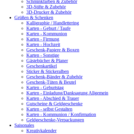
Schminkfarben & Zubehör
3D-Stifte & Zubehör
3D-Drucker & Zubehör
Grüßen & Schenken
Kalligraphie / Handlettering
Karten - Geburt / Taufe
Karten - Kommunion
Karten - Firmung
Karten - Hochzeit
Geschenk-Papiere & Boxen
Karten - Sonstige
Gästebücher & Planer
Geschenkartikel
Sticker & Stickeralben
Geschenk-Bänder & Zubehör
Geschenk-Tüten & Beutel
Karten - Geburtstag
Karten - Einladung/Danksagung Allgemein
Karten - Abschied & Trauer
Gutscheine & Geldgeschenke
Karten - selbst Gestalten
Karten - Kommunion / Konfirmation
Geldgeschenke-Verpackungen
Saisonales
Kreativkalender