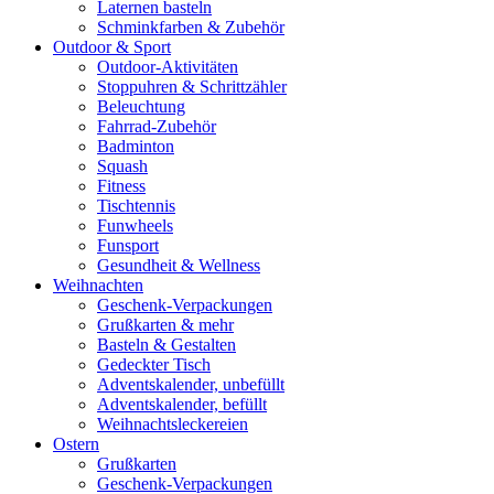
Laternen basteln
Schminkfarben & Zubehör
Outdoor & Sport
Outdoor-Aktivitäten
Stoppuhren & Schrittzähler
Beleuchtung
Fahrrad-Zubehör
Badminton
Squash
Fitness
Tischtennis
Funwheels
Funsport
Gesundheit & Wellness
Weihnachten
Geschenk-Verpackungen
Grußkarten & mehr
Basteln & Gestalten
Gedeckter Tisch
Adventskalender, unbefüllt
Adventskalender, befüllt
Weihnachtsleckereien
Ostern
Grußkarten
Geschenk-Verpackungen