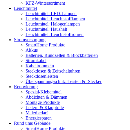
KFZ-Wintersortiment
Leuchtmittel
Leuchtmittel: LED-Lampen
Leuchtmittel: Leuchtstofflampen
Leuchtmittel: Halogenlampen
Leuchtmittel: Haushalt
Leuchtmittel: Leuchtstoffröhren
Stromversorgung
SmartHome Produkte
Akkus
Batterien, Rundzellen & Blockbatterien
Stromkabel
Kabeltrommeln
Steckdosen & Zeitschaltuhren
Steckdosenleisten
Überspannungsschutz-Leisten & -Stecker
Renovierung
Spezial-Klebemittel
Abdichten & Dämmen
Montage-Produkte
Leitern & Klapptritte
Malerbedarf
Energiesparen
Rund ums Gebäude
SmartHome Produkte