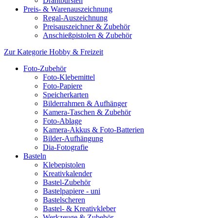
Drahtbürsten
Preis- & Warenauszeichnung
Regal-Auszeichnung
Preisauszeichner & Zubehör
Anschießpistolen & Zubehör
Zur Kategorie Hobby & Freizeit
Foto-Zubehör
Foto-Klebemittel
Foto-Papiere
Speicherkarten
Bilderrahmen & Aufhänger
Kamera-Taschen & Zubehör
Foto-Ablage
Kamera-Akkus & Foto-Batterien
Bilder-Aufhängung
Dia-Fotografie
Basteln
Klebepistolen
Kreativkalender
Bastel-Zubehör
Bastelpapiere - uni
Bastelscheren
Bastel- & Kreativkleber
Werkzeuge & Zubehör