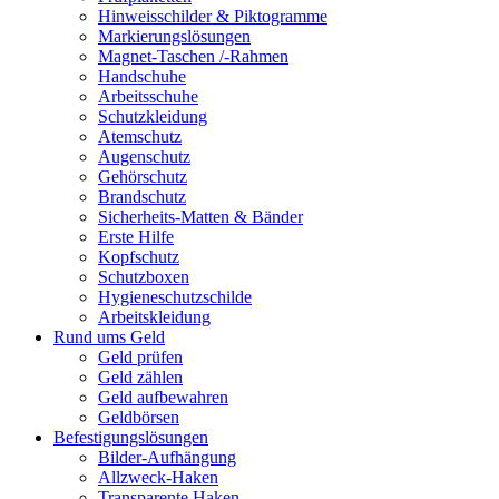
Hinweisschilder & Piktogramme
Markierungslösungen
Magnet-Taschen /-Rahmen
Handschuhe
Arbeitsschuhe
Schutzkleidung
Atemschutz
Augenschutz
Gehörschutz
Brandschutz
Sicherheits-Matten & Bänder
Erste Hilfe
Kopfschutz
Schutzboxen
Hygieneschutzschilde
Arbeitskleidung
Rund ums Geld
Geld prüfen
Geld zählen
Geld aufbewahren
Geldbörsen
Befestigungslösungen
Bilder-Aufhängung
Allzweck-Haken
Transparente Haken