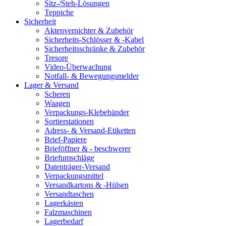
Sitz-/Steh-Lösungen
Teppiche
Sicherheit
Aktenvernichter & Zubehör
Sicherheits-Schlösser & -Kabel
Sicherheitsschränke & Zubehör
Tresore
Video-Überwachung
Notfall- & Bewegungsmelder
Lager & Versand
Scheren
Waagen
Verpackungs-Klebebänder
Sortierstationen
Adress- & Versand-Etiketten
Brief-Papiere
Brieföffner & - beschwerer
Briefumschläge
Datenträger-Versand
Verpackungsmittel
Versandkartons & -Hülsen
Versandtaschen
Lagerkästen
Falzmaschinen
Lagerbedarf