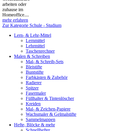
arbeiten oder
zuhause im
Homeoffice....
mehr erfahren
Zur Kategorie Schule - Studium
Lern- & Lehr-Mittel
Lernmittel
Lehrmittel
Taschenrechner
Malen & Schreiben
Mal- & Schreib-Sets
Bleistifte
Buntstifte
Farbkästen & Zubehör
Radierer
Spitzer
Fasermaler
Füllhalter & Tintenlöscher
Kreiden
Mal- & Zeichen-Papiere
Wachsmaler & Gelmalstifte
Sammelmappen
Hefte, Blöcke & mehr
Schnellhefter