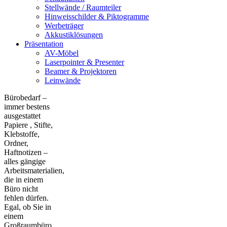
Stellwände / Raumteiler
Hinweisschilder & Piktogramme
Werbeträger
Akkustiklösungen
Präsentation
AV-Möbel
Laserpointer & Presenter
Beamer & Projektoren
Leinwände
Bürobedarf –
immer bestens
ausgestattet
Papiere , Stifte,
Klebstoffe,
Ordner,
Haftnotizen –
alles gängige
Arbeitsmaterialien,
die in einem
Büro nicht
fehlen dürfen.
Egal, ob Sie in
einem
Großraumbüro