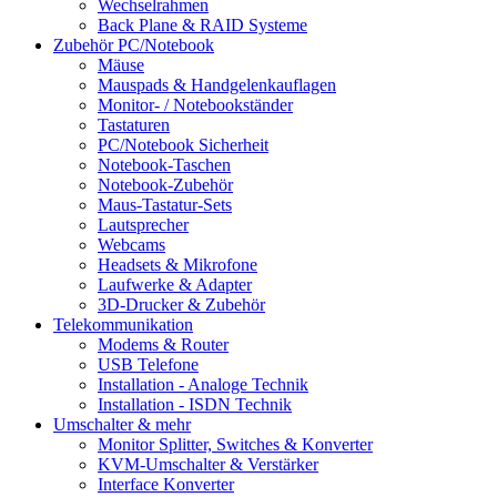
Wechselrahmen
Back Plane & RAID Systeme
Zubehör PC/Notebook
Mäuse
Mauspads & Handgelenkauflagen
Monitor- / Notebookständer
Tastaturen
PC/Notebook Sicherheit
Notebook-Taschen
Notebook-Zubehör
Maus-Tastatur-Sets
Lautsprecher
Webcams
Headsets & Mikrofone
Laufwerke & Adapter
3D-Drucker & Zubehör
Telekommunikation
Modems & Router
USB Telefone
Installation - Analoge Technik
Installation - ISDN Technik
Umschalter & mehr
Monitor Splitter, Switches & Konverter
KVM-Umschalter & Verstärker
Interface Konverter