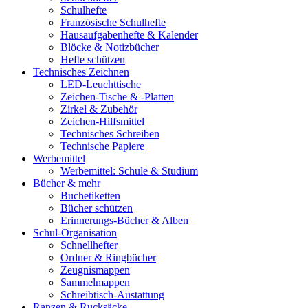
Schulhefte
Französische Schulhefte
Hausaufgabenhefte & Kalender
Blöcke & Notizbücher
Hefte schützen
Technisches Zeichnen
LED-Leuchttische
Zeichen-Tische & -Platten
Zirkel & Zubehör
Zeichen-Hilfsmittel
Technisches Schreiben
Technische Papiere
Werbemittel
Werbemittel: Schule & Studium
Bücher & mehr
Buchetiketten
Bücher schützen
Erinnerungs-Bücher & Alben
Schul-Organisation
Schnellhefter
Ordner & Ringbücher
Zeugnismappen
Sammelmappen
Schreibtisch-Austattung
Ranzen & Rucksäcke