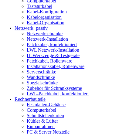
Computerkabel
Tastaturkabel
Kabel-Konfiguration
Kabelorganisation
Kabel-Organisation
Netzwerk, passiv
Netzwerkschränke
Netzwerk-Installation
Patchkabel, konfektioniert
LWL Netzwerk-Installation
IT-Werkzeuge & Testgeräte
Patchkabel, Rollenware
Installationskabel, Rollenware
Serverschränke
Wandschränke
Spezialschränke
Zubehör für Schranksysteme
LWL-Patchkabel, konfektioniert
Rechnerbauteile
Festplatten-Gehäuse
Computerkabel
Schnittstellenkarten
Kühler & Lüfter
Einbaurahmen
PC & Server Netzteile