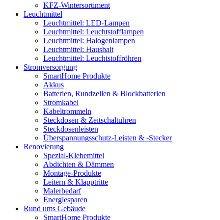
KFZ-Wintersortiment
Leuchtmittel
Leuchtmittel: LED-Lampen
Leuchtmittel: Leuchtstofflampen
Leuchtmittel: Halogenlampen
Leuchtmittel: Haushalt
Leuchtmittel: Leuchtstoffröhren
Stromversorgung
SmartHome Produkte
Akkus
Batterien, Rundzellen & Blockbatterien
Stromkabel
Kabeltrommeln
Steckdosen & Zeitschaltuhren
Steckdosenleisten
Überspannungsschutz-Leisten & -Stecker
Renovierung
Spezial-Klebemittel
Abdichten & Dämmen
Montage-Produkte
Leitern & Klapptritte
Malerbedarf
Energiesparen
Rund ums Gebäude
SmartHome Produkte