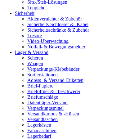
Sitz-/Steh-Lösungen
Teppiche
Sicherheit
Aktenvernichter & Zubehör
Sicherheits-Schlösser & -Kabel
Sicherheitsschränke & Zubehör
Tresore
Video-Überwachung
Notfall- & Bewegungsmelder
Lager & Versand
Scheren
Waagen
Verpackungs-Klebebänder
Sortierstationen
Adress- & Versand-Etiketten
Brief-Papiere
Brieföffner & - beschwerer
Briefumschläge
Datenträger-Versand
Verpackungsmittel
Versandkartons & -Hülsen
Versandtaschen
Lagerkästen
Falzmaschinen
Lagerbedarf