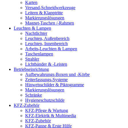
Karten
Versand-Schneidwerkzeuge
Leitern & Klapptritte
Markierungslösungen
Magnet-Taschen /-Rahmen
Leuchten & Lampen
Nachtlichter
Leuchten, Außenbereich
Leuchten, Innenbereich
Arbeits-Leuchten & Lampen
Taschenlampen
Strahler
Lichtbänder & -Leisten
Betriebseinrichtung
Aufbewahrungs-Boxen und -Körbe
Zeiterfassungs-Systeme
Hinweisschilder & Piktogramme
Markierungslösungen
Schränke
Hygieneschutzschilde
KFZ-Zubehör
KFZ-Pflege & Wartung
KFZ-Elektrik & Multimedia
KFZ-Zubehör
KFZ-Panne & Erste Hilfe