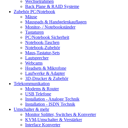
Wechselrahmen
Back Plane & RAID Systeme
Zubehör PC/Notebook
Mäuse
Mauspads & Handgelenkauflagen
Monitor- / Notebookständer
Tastaturen
PC/Notebook Sicherheit
Notebook-Taschen
Notebook-Zubehör
Maus-Tastatur-Sets
Lautsprecher
Webcams
Headsets & Mikrofone
Laufwerke & Adapter
3D-Drucker & Zubehör
Telekommunikation
Modems & Router
USB Telefone
Installation - Analoge Technik
Installation - ISDN Technik
Umschalter & mehr
Monitor Splitter, Switches & Konverter
KVM-Umschalter & Verstärker
Interface Konverter