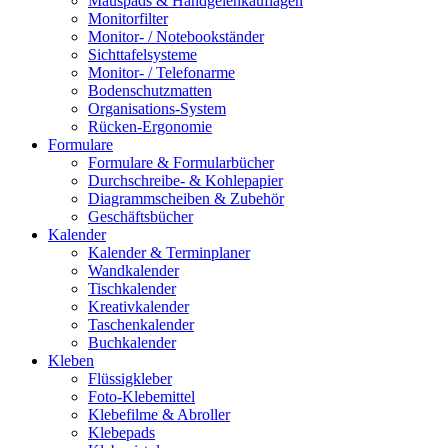
Mauspads & Handgelenkauflagen
Monitorfilter
Monitor- / Notebookständer
Sichttafelsysteme
Monitor- / Telefonarme
Bodenschutzmatten
Organisations-System
Rücken-Ergonomie
Formulare
Formulare & Formularbücher
Durchschreibe- & Kohlepapier
Diagrammscheiben & Zubehör
Geschäftsbücher
Kalender
Kalender & Terminplaner
Wandkalender
Tischkalender
Kreativkalender
Taschenkalender
Buchkalender
Kleben
Flüssigkleber
Foto-Klebemittel
Klebefilme & Abroller
Klebepads