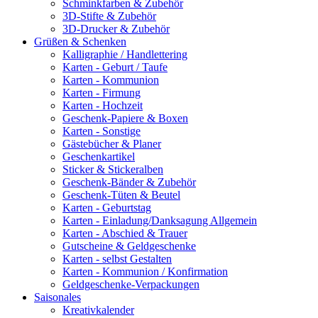
Schminkfarben & Zubehör
3D-Stifte & Zubehör
3D-Drucker & Zubehör
Grüßen & Schenken
Kalligraphie / Handlettering
Karten - Geburt / Taufe
Karten - Kommunion
Karten - Firmung
Karten - Hochzeit
Geschenk-Papiere & Boxen
Karten - Sonstige
Gästebücher & Planer
Geschenkartikel
Sticker & Stickeralben
Geschenk-Bänder & Zubehör
Geschenk-Tüten & Beutel
Karten - Geburtstag
Karten - Einladung/Danksagung Allgemein
Karten - Abschied & Trauer
Gutscheine & Geldgeschenke
Karten - selbst Gestalten
Karten - Kommunion / Konfirmation
Geldgeschenke-Verpackungen
Saisonales
Kreativkalender