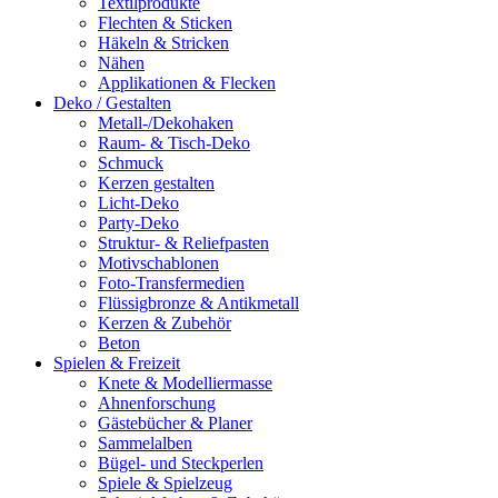
Textilprodukte
Flechten & Sticken
Häkeln & Stricken
Nähen
Applikationen & Flecken
Deko / Gestalten
Metall-/Dekohaken
Raum- & Tisch-Deko
Schmuck
Kerzen gestalten
Licht-Deko
Party-Deko
Struktur- & Reliefpasten
Motivschablonen
Foto-Transfermedien
Flüssigbronze & Antikmetall
Kerzen & Zubehör
Beton
Spielen & Freizeit
Knete & Modelliermasse
Ahnenforschung
Gästebücher & Planer
Sammelalben
Bügel- und Steckperlen
Spiele & Spielzeug