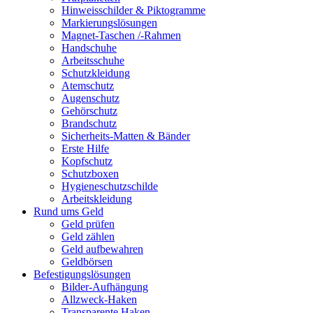
Hinweisschilder & Piktogramme
Markierungslösungen
Magnet-Taschen /-Rahmen
Handschuhe
Arbeitsschuhe
Schutzkleidung
Atemschutz
Augenschutz
Gehörschutz
Brandschutz
Sicherheits-Matten & Bänder
Erste Hilfe
Kopfschutz
Schutzboxen
Hygieneschutzschilde
Arbeitskleidung
Rund ums Geld
Geld prüfen
Geld zählen
Geld aufbewahren
Geldbörsen
Befestigungslösungen
Bilder-Aufhängung
Allzweck-Haken
Transparente Haken