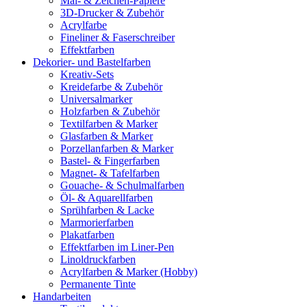
Mal- & Zeichen-Papiere
3D-Drucker & Zubehör
Acrylfarbe
Fineliner & Faserschreiber
Effektfarben
Dekorier- und Bastelfarben
Kreativ-Sets
Kreidefarbe & Zubehör
Universalmarker
Holzfarben & Zubehör
Textilfarben & Marker
Glasfarben & Marker
Porzellanfarben & Marker
Bastel- & Fingerfarben
Magnet- & Tafelfarben
Gouache- & Schulmalfarben
Öl- & Aquarellfarben
Sprühfarben & Lacke
Marmorierfarben
Plakatfarben
Effektfarben im Liner-Pen
Linoldruckfarben
Acrylfarben & Marker (Hobby)
Permanente Tinte
Handarbeiten