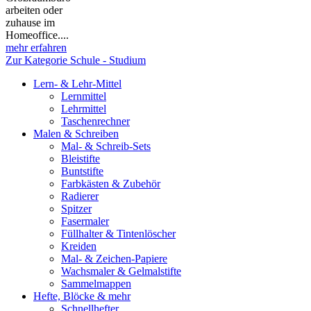
arbeiten oder
zuhause im
Homeoffice....
mehr erfahren
Zur Kategorie Schule - Studium
Lern- & Lehr-Mittel
Lernmittel
Lehrmittel
Taschenrechner
Malen & Schreiben
Mal- & Schreib-Sets
Bleistifte
Buntstifte
Farbkästen & Zubehör
Radierer
Spitzer
Fasermaler
Füllhalter & Tintenlöscher
Kreiden
Mal- & Zeichen-Papiere
Wachsmaler & Gelmalstifte
Sammelmappen
Hefte, Blöcke & mehr
Schnellhefter