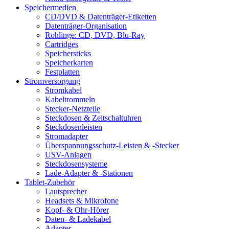
Speichermedien
CD/DVD & Datenträger-Etiketten
Datenträger-Organisation
Rohlinge: CD, DVD, Blu-Ray
Cartridges
Speichersticks
Speicherkarten
Festplatten
Stromversorgung
Stromkabel
Kabeltrommeln
Stecker-Netzteile
Steckdosen & Zeitschaltuhren
Steckdosenleisten
Stromadapter
Überspannungsschutz-Leisten & -Stecker
USV-Anlagen
Steckdosensysteme
Lade-Adapter & -Stationen
Tablet-Zubehör
Lautsprecher
Headsets & Mikrofone
Kopf- & Ohr-Hörer
Daten- & Ladekabel
Adapter