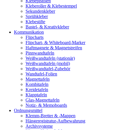
Klebepistolen
Kleberoller & Klebestempel
Sekundenkleber
Sprühkleber
Klebestifte
Bastel- & Kreativkleber
Kommunikation
Flipcharts
Flipchart- & Whiteboard-Marker
Haftmagnete & Magnetstreifen
Pinnwandtafeln
Weißwandtafeln (stationär)
Weißwandtafeln (mobil)
Weißwandtafel-Zubehör
Wandtafel-Folien
Magnettafeln
Kombitafeln
Kreidetafeln
Klapptafeln
Glas-Magnettafeln
Notiz- & Memoboards
Ordnungsmittel
Klemm-Bretter & -Mappen
Hängeregistratur-Aufbewahrung
Archivsysteme