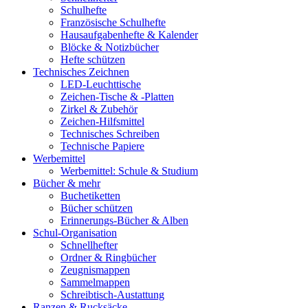
Schulhefte
Französische Schulhefte
Hausaufgabenhefte & Kalender
Blöcke & Notizbücher
Hefte schützen
Technisches Zeichnen
LED-Leuchttische
Zeichen-Tische & -Platten
Zirkel & Zubehör
Zeichen-Hilfsmittel
Technisches Schreiben
Technische Papiere
Werbemittel
Werbemittel: Schule & Studium
Bücher & mehr
Buchetiketten
Bücher schützen
Erinnerungs-Bücher & Alben
Schul-Organisation
Schnellhefter
Ordner & Ringbücher
Zeugnismappen
Sammelmappen
Schreibtisch-Austattung
Ranzen & Rucksäcke