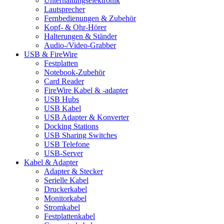
Unterhaltungselektronik
Lautsprecher
Fernbedienungen & Zubehör
Kopf- & Ohr-Hörer
Halterungen & Ständer
Audio-/Video-Grabber
USB & FireWire
Festplatten
Notebook-Zubehör
Card Reader
FireWire Kabel & -adapter
USB Hubs
USB Kabel
USB Adapter & Konverter
Docking Stations
USB Sharing Switches
USB Telefone
USB-Server
Kabel & Adapter
Adapter & Stecker
Serielle Kabel
Druckerkabel
Monitorkabel
Stromkabel
Festplattenkabel