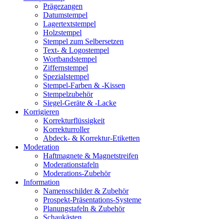
Prägezangen
Datumstempel
Lagertextstempel
Holzstempel
Stempel zum Selbersetzen
Text- & Logostempel
Wortbandstempel
Ziffernstempel
Spezialstempel
Stempel-Farben & -Kissen
Stempelzubehör
Siegel-Geräte & -Lacke
Korrigieren
Korrekturflüssigkeit
Korrekturroller
Abdeck- & Korrektur-Etiketten
Moderation
Haftmagnete & Magnetstreifen
Moderationstafeln
Moderations-Zubehör
Information
Namensschilder & Zubehör
Prospekt-Präsentations-Systeme
Planungstafeln & Zubehör
Schaukästen