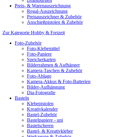
Drahtbürsten
Preis- & Warenauszeichnung
Regal-Auszeichnung
Preisauszeichner & Zubehör
Anschießpistolen & Zubehör
Zur Kategorie Hobby & Freizeit
Foto-Zubehör
Foto-Klebemittel
Foto-Papiere
Speicherkarten
Bilderrahmen & Aufhänger
Kamera-Taschen & Zubehör
Foto-Ablage
Kamera-Akkus & Foto-Batterien
Bilder-Aufhängung
Dia-Fotografie
Basteln
Klebepistolen
Kreativkalender
Bastel-Zubehör
Bastelpapiere - uni
Bastelscheren
Bastel- & Kreativkleber
Werkzeuge & Zubehör