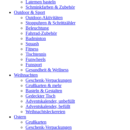
Laternen basteln
Schminkfarben & Zubehör
Outdoor & Sport
Outdoor-Aktivitäten
Stoppuhren & Schrittzähler
Beleuchtung
Fahrrad-Zubehör
Badminton
Squash
Fitness
Tischtennis
Funwheels
Funsport
Gesundheit & Wellness
Weihnachten
Geschenk-Verpackungen
Grußkarten & mehr
Basteln & Gestalten
Gedeckter Tisch
Adventskalender, unbefüllt
Adventskalender, befüllt
Weihnachtsleckereien
Ostern
Grußkarten
Geschenk-Verpackungen