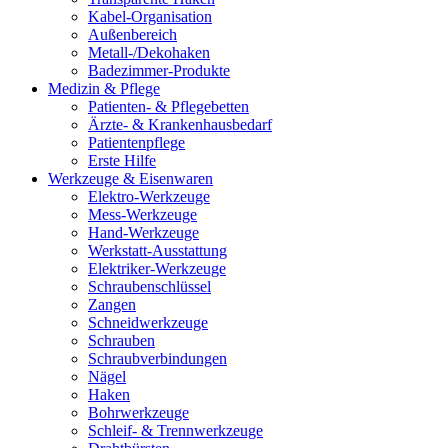
Kabel-Organisation
Außenbereich
Metall-/Dekohaken
Badezimmer-Produkte
Medizin & Pflege
Patienten- & Pflegebetten
Ärzte- & Krankenhausbedarf
Patientenpflege
Erste Hilfe
Werkzeuge & Eisenwaren
Elektro-Werkzeuge
Mess-Werkzeuge
Hand-Werkzeuge
Werkstatt-Ausstattung
Elektriker-Werkzeuge
Schraubenschlüssel
Zangen
Schneidwerkzeuge
Schrauben
Schraubverbindungen
Nägel
Haken
Bohrwerkzeuge
Schleif- & Trennwerkzeuge