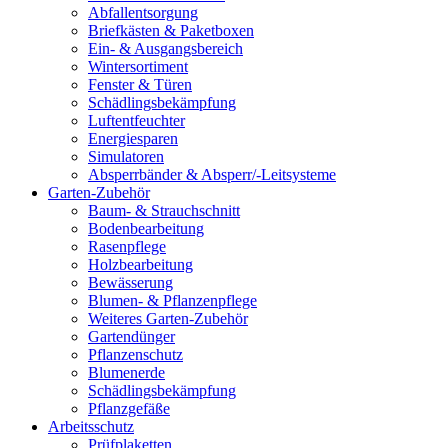
Abfallentsorgung
Briefkästen & Paketboxen
Ein- & Ausgangsbereich
Wintersortiment
Fenster & Türen
Schädlingsbekämpfung
Luftentfeuchter
Energiesparen
Simulatoren
Absperrbänder & Absperr/-Leitsysteme
Garten-Zubehör
Baum- & Strauchschnitt
Bodenbearbeitung
Rasenpflege
Holzbearbeitung
Bewässerung
Blumen- & Pflanzenpflege
Weiteres Garten-Zubehör
Gartendünger
Pflanzenschutz
Blumenerde
Schädlingsbekämpfung
Pflanzgefäße
Arbeitsschutz
Prüfplaketten