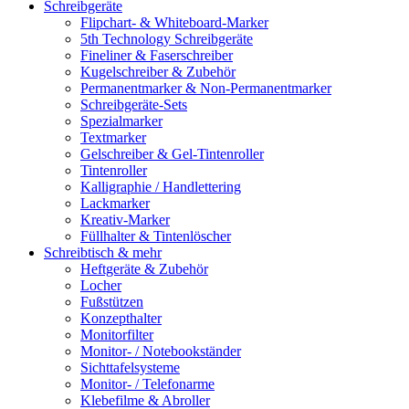
Schreibgeräte
Flipchart- & Whiteboard-Marker
5th Technology Schreibgeräte
Fineliner & Faserschreiber
Kugelschreiber & Zubehör
Permanentmarker & Non-Permanentmarker
Schreibgeräte-Sets
Spezialmarker
Textmarker
Gelschreiber & Gel-Tintenroller
Tintenroller
Kalligraphie / Handlettering
Lackmarker
Kreativ-Marker
Füllhalter & Tintenlöscher
Schreibtisch & mehr
Heftgeräte & Zubehör
Locher
Fußstützen
Konzepthalter
Monitorfilter
Monitor- / Notebookständer
Sichttafelsysteme
Monitor- / Telefonarme
Klebefilme & Abroller