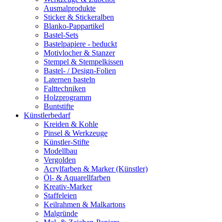
Ausmalprodukte
Sticker & Stickeralben
Blanko-Pappartikel
Bastel-Sets
Bastelpapiere - beduckt
Motivlocher & Stanzer
Stempel & Stempelkissen
Bastel- / Design-Folien
Laternen basteln
Falttechniken
Holzprogramm
Buntstifte
Künstlerbedarf
Kreiden & Kohle
Pinsel & Werkzeuge
Künstler-Stifte
Modellbau
Vergolden
Acrylfarben & Marker (Künstler)
Öl- & Aquarellfarben
Kreativ-Marker
Staffeleien
Keilrahmen & Malkartons
Malgründe