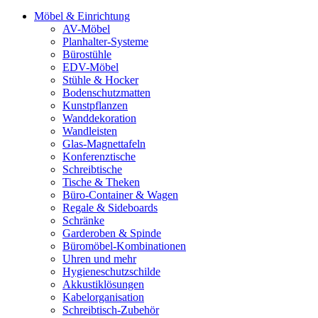
Möbel & Einrichtung
AV-Möbel
Planhalter-Systeme
Bürostühle
EDV-Möbel
Stühle & Hocker
Bodenschutzmatten
Kunstpflanzen
Wanddekoration
Wandleisten
Glas-Magnettafeln
Konferenztische
Schreibtische
Tische & Theken
Büro-Container & Wagen
Regale & Sideboards
Schränke
Garderoben & Spinde
Büromöbel-Kombinationen
Uhren und mehr
Hygieneschutzschilde
Akkustiklösungen
Kabelorganisation
Schreibtisch-Zubehör