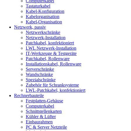
Computerkabel
Tastaturkabel
Kabel-Konfiguration
Kabelorganisation
Kabel-Organisation
Netzwerk, passiv
Netzwerkschränke
Netzwerk-Installation
Patchkabel, konfektioniert
LWL Netzwerk-Installation
IT-Werkzeuge & Testgeräte
Patchkabel, Rollenware
Installationskabel, Rollenware
Serverschränke
Wandschränke
Spezialschränke
Zubehör für Schranksysteme
LWL-Patchkabel, konfektioniert
Rechnerbauteile
Festplatten-Gehäuse
Computerkabel
Schnittstellenkarten
Kühler & Lüfter
Einbaurahmen
PC & Server Netzteile