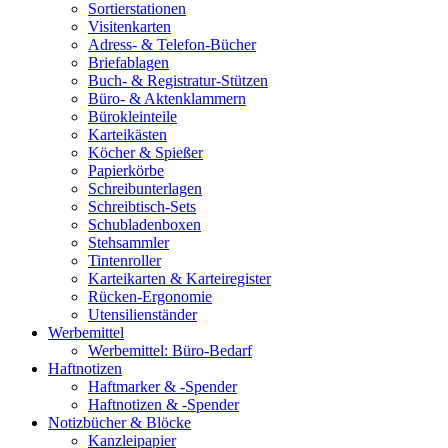
Sortierstationen
Visitenkarten
Adress- & Telefon-Bücher
Briefablagen
Buch- & Registratur-Stützen
Büro- & Aktenklammern
Bürokleinteile
Karteikästen
Köcher & Spießer
Papierkörbe
Schreibunterlagen
Schreibtisch-Sets
Schubladenboxen
Stehsammler
Tintenroller
Karteikarten & Karteiregister
Rücken-Ergonomie
Utensilienständer
Werbemittel
Werbemittel: Büro-Bedarf
Haftnotizen
Haftmarker & -Spender
Haftnotizen & -Spender
Notizbücher & Blöcke
Kanzleipapier