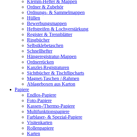
Klemm-Hefter & Mappen
Ordner & Zubehör
Ordnungs- & Sammelmappen
Hüllen
Bewerbungsmappen
Heftstreifen & Lochverstärkung
Register & Trennblätter
Ringbücher
Selbstklebetaschen
Schnellhefter
Hängeregistratur-Mappen
Ordnerrücken
Kanzlei-Registraturen
Sichtbücher & Tischflipcharts
Magnet-Taschen /-Rahmen
Ablageboxen aus Karton
Papiere
Endlos-Papiere
Foto-Papiere
Kassen-/Thermo-Papiere
Multifunktionspapiere
Farblaser- & Spezial-Papiere
Visitenkarten
Rollenpapiere
Karten