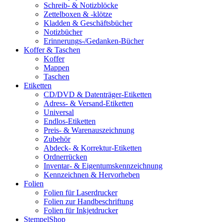
Schreib- & Notizblöcke
Zettelboxen & -klötze
Kladden & Geschäftsbücher
Notizbücher
Erinnerungs-/Gedanken-Bücher
Koffer & Taschen
Koffer
Mappen
Taschen
Etiketten
CD/DVD & Datenträger-Etiketten
Adress- & Versand-Etiketten
Universal
Endlos-Etiketten
Preis- & Warenauszeichnung
Zubehör
Abdeck- & Korrektur-Etiketten
Ordnerrücken
Inventar- & Eigentumskennzeichnung
Kennzeichnen & Hervorheben
Folien
Folien für Laserdrucker
Folien zur Handbeschriftung
Folien für Inkjetdrucker
StempelShop