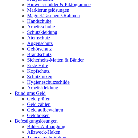
Hinweisschilder & Piktogramme
Markierungslösungen
Magnet-Taschen /-Rahmen
Handschuhe
Arbeitsschuhe
Schutzkleidung
Atemschutz
Augenschutz
Gehörschutz
Brandschutz
Sicherheits-Matten & Bänder
Erste Hilfe
Kopfschutz
Schutzboxen
Hygieneschutzschilde
Arbeitskleidung
Rund ums Geld
Geld prüfen
Geld zählen
Geld aufbewahren
Geldbörsen
Befestigungslösungen
Bilder-Aufhängung
Allzweck-Haken
Transparente Haken