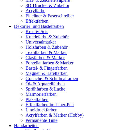
Mal- & Zeichen-Papiere
3D-Drucker & Zubehör
Acrylfarbe
Fineliner & Faserschreiber
Effektfarben
Dekorier- und Bastelfarben
Kreativ-Sets
Kreidefarbe & Zubehör
Universalmarker
Holzfarben & Zubehör
Textilfarben & Marker
Glasfarben & Marker
Porzellanfarben & Marker
Bastel- & Fingerfarben
Magnet- & Tafelfarben
Gouache- & Schulmalfarben
Öl- & Aquarellfarben
Sprühfarben & Lacke
Marmorierfarben
Plakatfarben
Effektfarben im Liner-Pen
Linoldruckfarben
Acrylfarben & Marker (Hobby)
Permanente Tinte
Handarbeiten