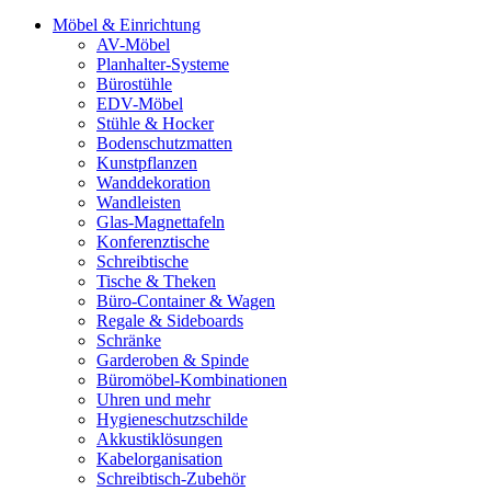
Möbel & Einrichtung
AV-Möbel
Planhalter-Systeme
Bürostühle
EDV-Möbel
Stühle & Hocker
Bodenschutzmatten
Kunstpflanzen
Wanddekoration
Wandleisten
Glas-Magnettafeln
Konferenztische
Schreibtische
Tische & Theken
Büro-Container & Wagen
Regale & Sideboards
Schränke
Garderoben & Spinde
Büromöbel-Kombinationen
Uhren und mehr
Hygieneschutzschilde
Akkustiklösungen
Kabelorganisation
Schreibtisch-Zubehör