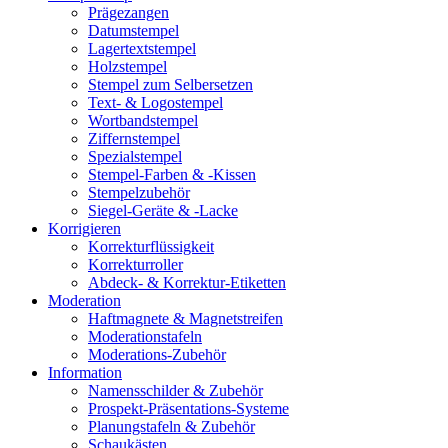
Prägezangen
Datumstempel
Lagertextstempel
Holzstempel
Stempel zum Selbersetzen
Text- & Logostempel
Wortbandstempel
Ziffernstempel
Spezialstempel
Stempel-Farben & -Kissen
Stempelzubehör
Siegel-Geräte & -Lacke
Korrigieren
Korrekturflüssigkeit
Korrekturroller
Abdeck- & Korrektur-Etiketten
Moderation
Haftmagnete & Magnetstreifen
Moderationstafeln
Moderations-Zubehör
Information
Namensschilder & Zubehör
Prospekt-Präsentations-Systeme
Planungstafeln & Zubehör
Schaukästen