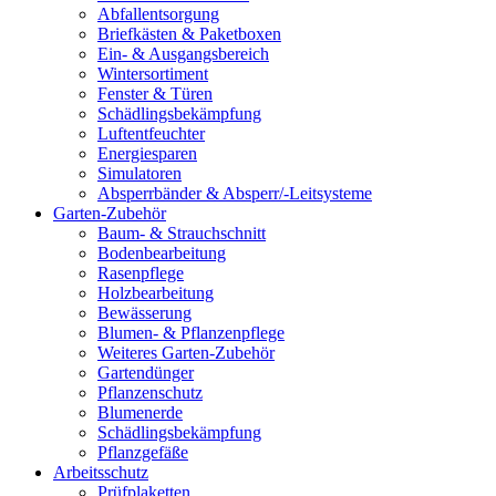
Abfallentsorgung
Briefkästen & Paketboxen
Ein- & Ausgangsbereich
Wintersortiment
Fenster & Türen
Schädlingsbekämpfung
Luftentfeuchter
Energiesparen
Simulatoren
Absperrbänder & Absperr/-Leitsysteme
Garten-Zubehör
Baum- & Strauchschnitt
Bodenbearbeitung
Rasenpflege
Holzbearbeitung
Bewässerung
Blumen- & Pflanzenpflege
Weiteres Garten-Zubehör
Gartendünger
Pflanzenschutz
Blumenerde
Schädlingsbekämpfung
Pflanzgefäße
Arbeitsschutz
Prüfplaketten