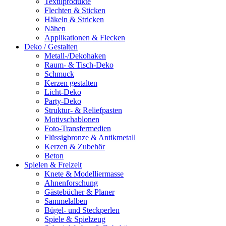
Textilprodukte
Flechten & Sticken
Häkeln & Stricken
Nähen
Applikationen & Flecken
Deko / Gestalten
Metall-/Dekohaken
Raum- & Tisch-Deko
Schmuck
Kerzen gestalten
Licht-Deko
Party-Deko
Struktur- & Reliefpasten
Motivschablonen
Foto-Transfermedien
Flüssigbronze & Antikmetall
Kerzen & Zubehör
Beton
Spielen & Freizeit
Knete & Modelliermasse
Ahnenforschung
Gästebücher & Planer
Sammelalben
Bügel- und Steckperlen
Spiele & Spielzeug