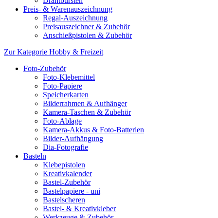
Drahtbürsten
Preis- & Warenauszeichnung
Regal-Auszeichnung
Preisauszeichner & Zubehör
Anschießpistolen & Zubehör
Zur Kategorie Hobby & Freizeit
Foto-Zubehör
Foto-Klebemittel
Foto-Papiere
Speicherkarten
Bilderrahmen & Aufhänger
Kamera-Taschen & Zubehör
Foto-Ablage
Kamera-Akkus & Foto-Batterien
Bilder-Aufhängung
Dia-Fotografie
Basteln
Klebepistolen
Kreativkalender
Bastel-Zubehör
Bastelpapiere - uni
Bastelscheren
Bastel- & Kreativkleber
Werkzeuge & Zubehör