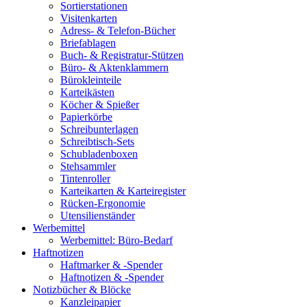
Sortierstationen
Visitenkarten
Adress- & Telefon-Bücher
Briefablagen
Buch- & Registratur-Stützen
Büro- & Aktenklammern
Bürokleinteile
Karteikästen
Köcher & Spießer
Papierkörbe
Schreibunterlagen
Schreibtisch-Sets
Schubladenboxen
Stehsammler
Tintenroller
Karteikarten & Karteiregister
Rücken-Ergonomie
Utensilienständer
Werbemittel
Werbemittel: Büro-Bedarf
Haftnotizen
Haftmarker & -Spender
Haftnotizen & -Spender
Notizbücher & Blöcke
Kanzleipapier