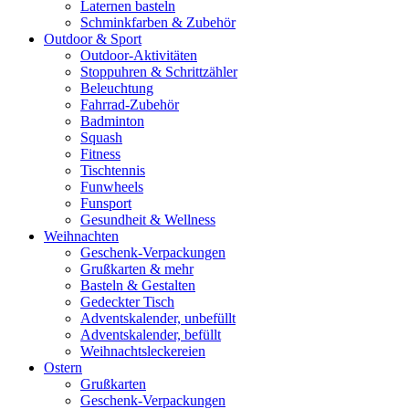
Laternen basteln
Schminkfarben & Zubehör
Outdoor & Sport
Outdoor-Aktivitäten
Stoppuhren & Schrittzähler
Beleuchtung
Fahrrad-Zubehör
Badminton
Squash
Fitness
Tischtennis
Funwheels
Funsport
Gesundheit & Wellness
Weihnachten
Geschenk-Verpackungen
Grußkarten & mehr
Basteln & Gestalten
Gedeckter Tisch
Adventskalender, unbefüllt
Adventskalender, befüllt
Weihnachtsleckereien
Ostern
Grußkarten
Geschenk-Verpackungen