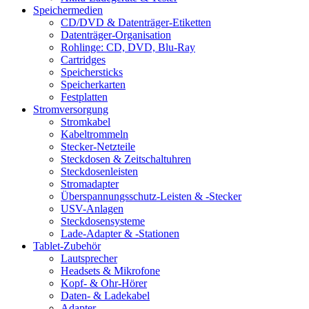
Speichermedien
CD/DVD & Datenträger-Etiketten
Datenträger-Organisation
Rohlinge: CD, DVD, Blu-Ray
Cartridges
Speichersticks
Speicherkarten
Festplatten
Stromversorgung
Stromkabel
Kabeltrommeln
Stecker-Netzteile
Steckdosen & Zeitschaltuhren
Steckdosenleisten
Stromadapter
Überspannungsschutz-Leisten & -Stecker
USV-Anlagen
Steckdosensysteme
Lade-Adapter & -Stationen
Tablet-Zubehör
Lautsprecher
Headsets & Mikrofone
Kopf- & Ohr-Hörer
Daten- & Ladekabel
Adapter