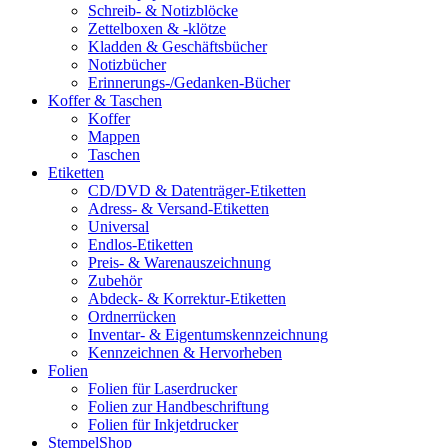
Schreib- & Notizblöcke
Zettelboxen & -klötze
Kladden & Geschäftsbücher
Notizbücher
Erinnerungs-/Gedanken-Bücher
Koffer & Taschen
Koffer
Mappen
Taschen
Etiketten
CD/DVD & Datenträger-Etiketten
Adress- & Versand-Etiketten
Universal
Endlos-Etiketten
Preis- & Warenauszeichnung
Zubehör
Abdeck- & Korrektur-Etiketten
Ordnerrücken
Inventar- & Eigentumskennzeichnung
Kennzeichnen & Hervorheben
Folien
Folien für Laserdrucker
Folien zur Handbeschriftung
Folien für Inkjetdrucker
StempelShop