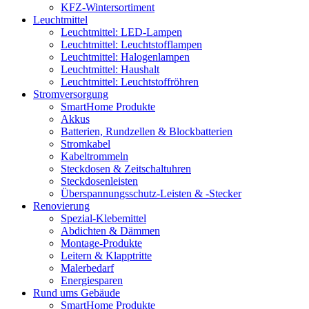
KFZ-Wintersortiment
Leuchtmittel
Leuchtmittel: LED-Lampen
Leuchtmittel: Leuchtstofflampen
Leuchtmittel: Halogenlampen
Leuchtmittel: Haushalt
Leuchtmittel: Leuchtstoffröhren
Stromversorgung
SmartHome Produkte
Akkus
Batterien, Rundzellen & Blockbatterien
Stromkabel
Kabeltrommeln
Steckdosen & Zeitschaltuhren
Steckdosenleisten
Überspannungsschutz-Leisten & -Stecker
Renovierung
Spezial-Klebemittel
Abdichten & Dämmen
Montage-Produkte
Leitern & Klapptritte
Malerbedarf
Energiesparen
Rund ums Gebäude
SmartHome Produkte