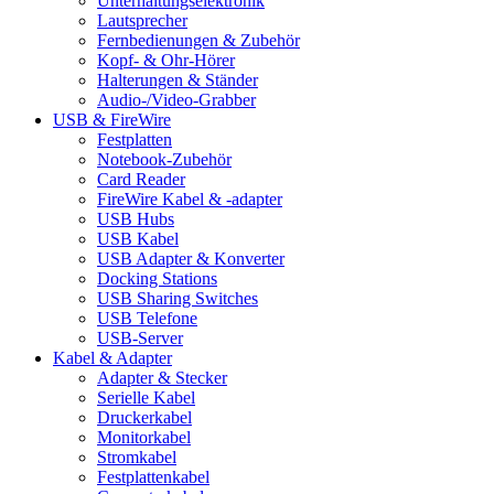
Unterhaltungselektronik
Lautsprecher
Fernbedienungen & Zubehör
Kopf- & Ohr-Hörer
Halterungen & Ständer
Audio-/Video-Grabber
USB & FireWire
Festplatten
Notebook-Zubehör
Card Reader
FireWire Kabel & -adapter
USB Hubs
USB Kabel
USB Adapter & Konverter
Docking Stations
USB Sharing Switches
USB Telefone
USB-Server
Kabel & Adapter
Adapter & Stecker
Serielle Kabel
Druckerkabel
Monitorkabel
Stromkabel
Festplattenkabel