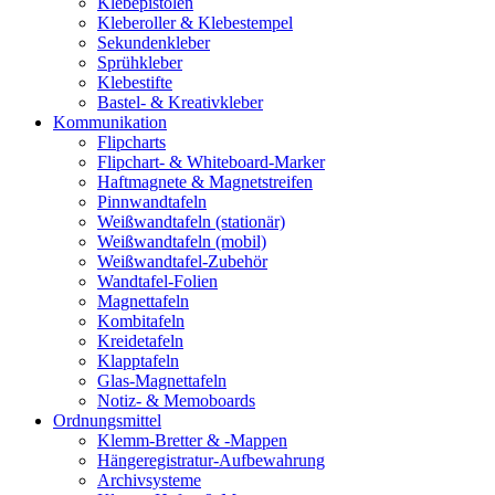
Klebepistolen
Kleberoller & Klebestempel
Sekundenkleber
Sprühkleber
Klebestifte
Bastel- & Kreativkleber
Kommunikation
Flipcharts
Flipchart- & Whiteboard-Marker
Haftmagnete & Magnetstreifen
Pinnwandtafeln
Weißwandtafeln (stationär)
Weißwandtafeln (mobil)
Weißwandtafel-Zubehör
Wandtafel-Folien
Magnettafeln
Kombitafeln
Kreidetafeln
Klapptafeln
Glas-Magnettafeln
Notiz- & Memoboards
Ordnungsmittel
Klemm-Bretter & -Mappen
Hängeregistratur-Aufbewahrung
Archivsysteme