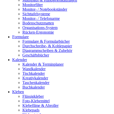
Mauspads & Handgelenkauflagen
Monitorfilter
Monitor- / Notebookständer
Sichttafelsysteme
Monitor- / Telefonarme
Bodenschutzmatten
Organisations-System
Rücken-Ergonomie
Formulare
Formulare & Formularbücher
Durchschreibe- & Kohlepapier
Diagrammscheiben & Zubehör
Geschäftsbücher
Kalender
Kalender & Terminplaner
Wandkalender
Tischkalender
Kreativkalender
Taschenkalender
Buchkalender
Kleben
Flüssigkleber
Foto-Klebemittel
Klebefilme & Abroller
Klebepads