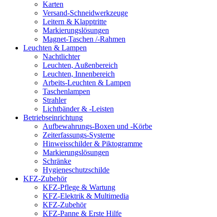
Karten
Versand-Schneidwerkzeuge
Leitern & Klapptritte
Markierungslösungen
Magnet-Taschen /-Rahmen
Leuchten & Lampen
Nachtlichter
Leuchten, Außenbereich
Leuchten, Innenbereich
Arbeits-Leuchten & Lampen
Taschenlampen
Strahler
Lichtbänder & -Leisten
Betriebseinrichtung
Aufbewahrungs-Boxen und -Körbe
Zeiterfassungs-Systeme
Hinweisschilder & Piktogramme
Markierungslösungen
Schränke
Hygieneschutzschilde
KFZ-Zubehör
KFZ-Pflege & Wartung
KFZ-Elektrik & Multimedia
KFZ-Zubehör
KFZ-Panne & Erste Hilfe