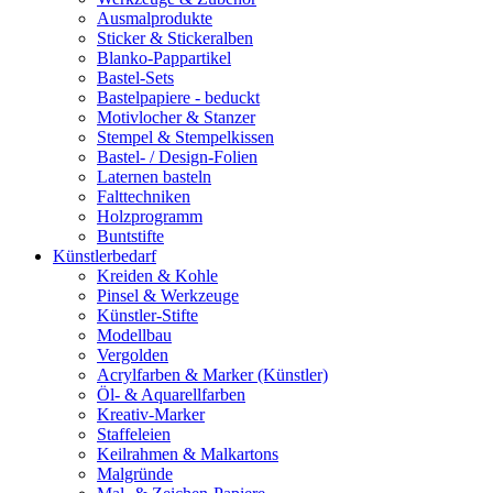
Ausmalprodukte
Sticker & Stickeralben
Blanko-Pappartikel
Bastel-Sets
Bastelpapiere - beduckt
Motivlocher & Stanzer
Stempel & Stempelkissen
Bastel- / Design-Folien
Laternen basteln
Falttechniken
Holzprogramm
Buntstifte
Künstlerbedarf
Kreiden & Kohle
Pinsel & Werkzeuge
Künstler-Stifte
Modellbau
Vergolden
Acrylfarben & Marker (Künstler)
Öl- & Aquarellfarben
Kreativ-Marker
Staffeleien
Keilrahmen & Malkartons
Malgründe