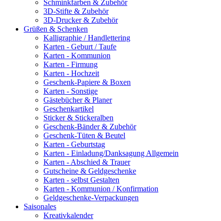
Schminkfarben & Zubehör
3D-Stifte & Zubehör
3D-Drucker & Zubehör
Grüßen & Schenken
Kalligraphie / Handlettering
Karten - Geburt / Taufe
Karten - Kommunion
Karten - Firmung
Karten - Hochzeit
Geschenk-Papiere & Boxen
Karten - Sonstige
Gästebücher & Planer
Geschenkartikel
Sticker & Stickeralben
Geschenk-Bänder & Zubehör
Geschenk-Tüten & Beutel
Karten - Geburtstag
Karten - Einladung/Danksagung Allgemein
Karten - Abschied & Trauer
Gutscheine & Geldgeschenke
Karten - selbst Gestalten
Karten - Kommunion / Konfirmation
Geldgeschenke-Verpackungen
Saisonales
Kreativkalender