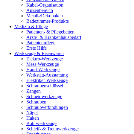
Kabel-Organisation
Außenbereich
Metall-/Dekohaken
Badezimmer-Produkte
Medizin & Pflege
Patienten- & Pflegebetten
Ärzte- & Krankenhausbedarf
Patientenpflege
Erste Hilfe
Werkzeuge & Eisenwaren
Elektro-Werkzeuge
Mess-Werkzeuge
Hand-Werkzeuge
Werkstatt-Ausstattung
Elektriker-Werkzeuge
Schraubenschlüssel
Zangen
Schneidwerkzeuge
Schrauben
Schraubverbindungen
Nägel
Haken
Bohrwerkzeuge
Schleif- & Trennwerkzeuge