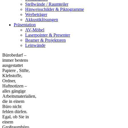
Stellwände / Raumteiler
Hinweisschilder & Piktogramme
Werbeträger
Akkustiklösungen
Präsentation
AV-Möbel
Laserpointer & Presenter
Beamer & Projektoren
Leinwände
Bürobedarf –
immer bestens
ausgestattet
Papiere , Stifte,
Klebstoffe,
Ordner,
Haftnotizen –
alles gängige
Arbeitsmaterialien,
die in einem
Büro nicht
fehlen dürfen.
Egal, ob Sie in
einem
Großraumbüro