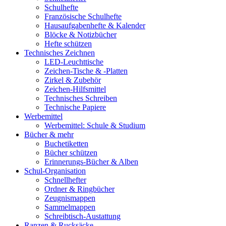
Schulhefte
Französische Schulhefte
Hausaufgabenhefte & Kalender
Blöcke & Notizbücher
Hefte schützen
Technisches Zeichnen
LED-Leuchttische
Zeichen-Tische & -Platten
Zirkel & Zubehör
Zeichen-Hilfsmittel
Technisches Schreiben
Technische Papiere
Werbemittel
Werbemittel: Schule & Studium
Bücher & mehr
Buchetiketten
Bücher schützen
Erinnerungs-Bücher & Alben
Schul-Organisation
Schnellhefter
Ordner & Ringbücher
Zeugnismappen
Sammelmappen
Schreibtisch-Austattung
Ranzen & Rucksäcke