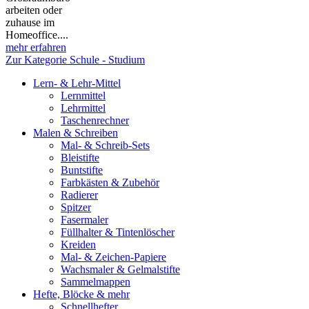
arbeiten oder
zuhause im
Homeoffice....
mehr erfahren
Zur Kategorie Schule - Studium
Lern- & Lehr-Mittel
Lernmittel
Lehrmittel
Taschenrechner
Malen & Schreiben
Mal- & Schreib-Sets
Bleistifte
Buntstifte
Farbkästen & Zubehör
Radierer
Spitzer
Fasermaler
Füllhalter & Tintenlöscher
Kreiden
Mal- & Zeichen-Papiere
Wachsmaler & Gelmalstifte
Sammelmappen
Hefte, Blöcke & mehr
Schnellhefter