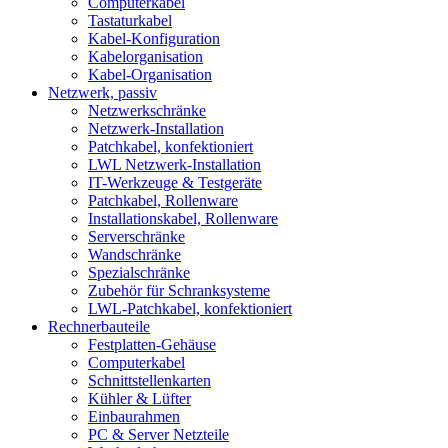
Computerkabel
Tastaturkabel
Kabel-Konfiguration
Kabelorganisation
Kabel-Organisation
Netzwerk, passiv
Netzwerkschränke
Netzwerk-Installation
Patchkabel, konfektioniert
LWL Netzwerk-Installation
IT-Werkzeuge & Testgeräte
Patchkabel, Rollenware
Installationskabel, Rollenware
Serverschränke
Wandschränke
Spezialschränke
Zubehör für Schranksysteme
LWL-Patchkabel, konfektioniert
Rechnerbauteile
Festplatten-Gehäuse
Computerkabel
Schnittstellenkarten
Kühler & Lüfter
Einbaurahmen
PC & Server Netzteile