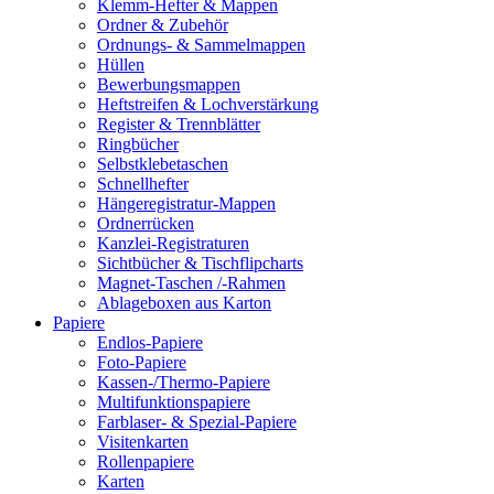
Klemm-Hefter & Mappen
Ordner & Zubehör
Ordnungs- & Sammelmappen
Hüllen
Bewerbungsmappen
Heftstreifen & Lochverstärkung
Register & Trennblätter
Ringbücher
Selbstklebetaschen
Schnellhefter
Hängeregistratur-Mappen
Ordnerrücken
Kanzlei-Registraturen
Sichtbücher & Tischflipcharts
Magnet-Taschen /-Rahmen
Ablageboxen aus Karton
Papiere
Endlos-Papiere
Foto-Papiere
Kassen-/Thermo-Papiere
Multifunktionspapiere
Farblaser- & Spezial-Papiere
Visitenkarten
Rollenpapiere
Karten