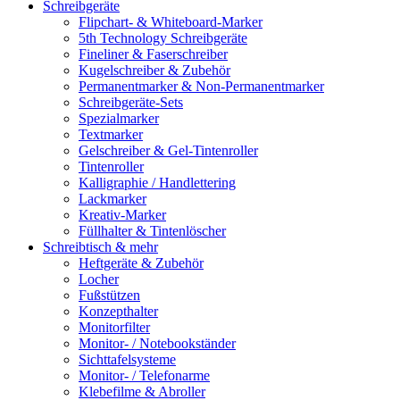
Schreibgeräte
Flipchart- & Whiteboard-Marker
5th Technology Schreibgeräte
Fineliner & Faserschreiber
Kugelschreiber & Zubehör
Permanentmarker & Non-Permanentmarker
Schreibgeräte-Sets
Spezialmarker
Textmarker
Gelschreiber & Gel-Tintenroller
Tintenroller
Kalligraphie / Handlettering
Lackmarker
Kreativ-Marker
Füllhalter & Tintenlöscher
Schreibtisch & mehr
Heftgeräte & Zubehör
Locher
Fußstützen
Konzepthalter
Monitorfilter
Monitor- / Notebookständer
Sichttafelsysteme
Monitor- / Telefonarme
Klebefilme & Abroller