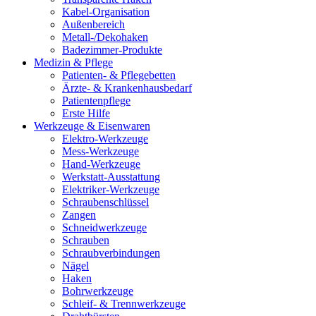
Kabel-Organisation
Außenbereich
Metall-/Dekohaken
Badezimmer-Produkte
Medizin & Pflege
Patienten- & Pflegebetten
Ärzte- & Krankenhausbedarf
Patientenpflege
Erste Hilfe
Werkzeuge & Eisenwaren
Elektro-Werkzeuge
Mess-Werkzeuge
Hand-Werkzeuge
Werkstatt-Ausstattung
Elektriker-Werkzeuge
Schraubenschlüssel
Zangen
Schneidwerkzeuge
Schrauben
Schraubverbindungen
Nägel
Haken
Bohrwerkzeuge
Schleif- & Trennwerkzeuge