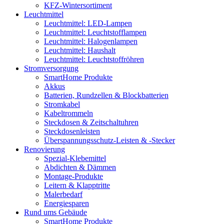
KFZ-Wintersortiment
Leuchtmittel
Leuchtmittel: LED-Lampen
Leuchtmittel: Leuchtstofflampen
Leuchtmittel: Halogenlampen
Leuchtmittel: Haushalt
Leuchtmittel: Leuchtstoffröhren
Stromversorgung
SmartHome Produkte
Akkus
Batterien, Rundzellen & Blockbatterien
Stromkabel
Kabeltrommeln
Steckdosen & Zeitschaltuhren
Steckdosenleisten
Überspannungsschutz-Leisten & -Stecker
Renovierung
Spezial-Klebemittel
Abdichten & Dämmen
Montage-Produkte
Leitern & Klapptritte
Malerbedarf
Energiesparen
Rund ums Gebäude
SmartHome Produkte