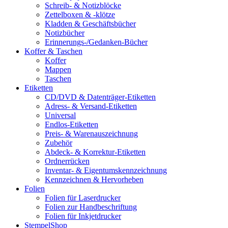
Schreib- & Notizblöcke
Zettelboxen & -klötze
Kladden & Geschäftsbücher
Notizbücher
Erinnerungs-/Gedanken-Bücher
Koffer & Taschen
Koffer
Mappen
Taschen
Etiketten
CD/DVD & Datenträger-Etiketten
Adress- & Versand-Etiketten
Universal
Endlos-Etiketten
Preis- & Warenauszeichnung
Zubehör
Abdeck- & Korrektur-Etiketten
Ordnerrücken
Inventar- & Eigentumskennzeichnung
Kennzeichnen & Hervorheben
Folien
Folien für Laserdrucker
Folien zur Handbeschriftung
Folien für Inkjetdrucker
StempelShop