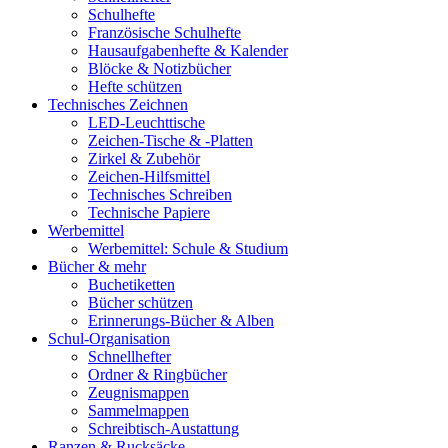
Schulhefte
Französische Schulhefte
Hausaufgabenhefte & Kalender
Blöcke & Notizbücher
Hefte schützen
Technisches Zeichnen
LED-Leuchttische
Zeichen-Tische & -Platten
Zirkel & Zubehör
Zeichen-Hilfsmittel
Technisches Schreiben
Technische Papiere
Werbemittel
Werbemittel: Schule & Studium
Bücher & mehr
Buchetiketten
Bücher schützen
Erinnerungs-Bücher & Alben
Schul-Organisation
Schnellhefter
Ordner & Ringbücher
Zeugnismappen
Sammelmappen
Schreibtisch-Austattung
Ranzen & Rucksäcke