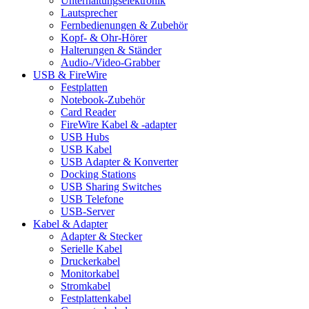
Unterhaltungselektronik
Lautsprecher
Fernbedienungen & Zubehör
Kopf- & Ohr-Hörer
Halterungen & Ständer
Audio-/Video-Grabber
USB & FireWire
Festplatten
Notebook-Zubehör
Card Reader
FireWire Kabel & -adapter
USB Hubs
USB Kabel
USB Adapter & Konverter
Docking Stations
USB Sharing Switches
USB Telefone
USB-Server
Kabel & Adapter
Adapter & Stecker
Serielle Kabel
Druckerkabel
Monitorkabel
Stromkabel
Festplattenkabel