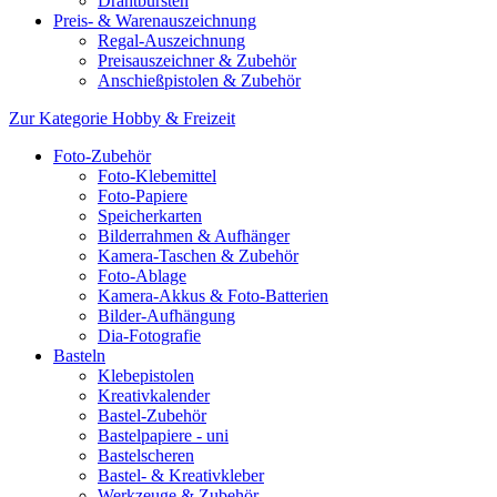
Drahtbürsten
Preis- & Warenauszeichnung
Regal-Auszeichnung
Preisauszeichner & Zubehör
Anschießpistolen & Zubehör
Zur Kategorie Hobby & Freizeit
Foto-Zubehör
Foto-Klebemittel
Foto-Papiere
Speicherkarten
Bilderrahmen & Aufhänger
Kamera-Taschen & Zubehör
Foto-Ablage
Kamera-Akkus & Foto-Batterien
Bilder-Aufhängung
Dia-Fotografie
Basteln
Klebepistolen
Kreativkalender
Bastel-Zubehör
Bastelpapiere - uni
Bastelscheren
Bastel- & Kreativkleber
Werkzeuge & Zubehör