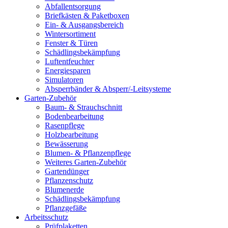
Abfallentsorgung
Briefkästen & Paketboxen
Ein- & Ausgangsbereich
Wintersortiment
Fenster & Türen
Schädlingsbekämpfung
Luftentfeuchter
Energiesparen
Simulatoren
Absperrbänder & Absperr/-Leitsysteme
Garten-Zubehör
Baum- & Strauchschnitt
Bodenbearbeitung
Rasenpflege
Holzbearbeitung
Bewässerung
Blumen- & Pflanzenpflege
Weiteres Garten-Zubehör
Gartendünger
Pflanzenschutz
Blumenerde
Schädlingsbekämpfung
Pflanzgefäße
Arbeitsschutz
Prüfplaketten