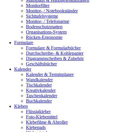
Mauspads & Handgelenkauflagen
Monitorfilter
Monitor- / Notebookständer
Sichttafelsysteme
Monitor- / Telefonarme
Bodenschutzmatten
Organisations-System
Rücken-Ergonomie
Formulare
Formulare & Formularbücher
Durchschreibe- & Kohlepapier
Diagrammscheiben & Zubehör
Geschäftsbücher
Kalender
Kalender & Terminplaner
Wandkalender
Tischkalender
Kreativkalender
Taschenkalender
Buchkalender
Kleben
Flüssigkleber
Foto-Klebemittel
Klebefilme & Abroller
Klebepads