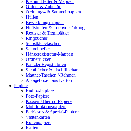
Klemm-Hefter & Mappen
Ordner & Zubehör
Ordnungs- & Sammelmappen
Hüllen
Bewerbungsmappen
Heftstreifen & Lochverstärkung
Register & Trennblätter
Ringbücher
Selbstklebetaschen
Schnellhefter
Hängeregistratur-Mappen
Ordnerrücken
Kanzlei-Registraturen
Sichtbücher & Tischflipcharts
Magnet-Taschen /-Rahmen
Ablageboxen aus Karton
Papiere
Endlos-Papiere
Foto-Papiere
Kassen-/Thermo-Papiere
Multifunktionspapiere
Farblaser- & Spezial-Papiere
Visitenkarten
Rollenpapiere
Karten