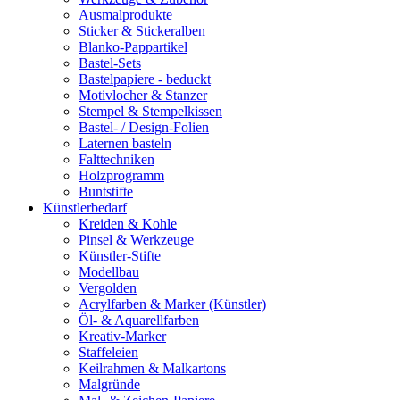
Ausmalprodukte
Sticker & Stickeralben
Blanko-Pappartikel
Bastel-Sets
Bastelpapiere - beduckt
Motivlocher & Stanzer
Stempel & Stempelkissen
Bastel- / Design-Folien
Laternen basteln
Falttechniken
Holzprogramm
Buntstifte
Künstlerbedarf
Kreiden & Kohle
Pinsel & Werkzeuge
Künstler-Stifte
Modellbau
Vergolden
Acrylfarben & Marker (Künstler)
Öl- & Aquarellfarben
Kreativ-Marker
Staffeleien
Keilrahmen & Malkartons
Malgründe