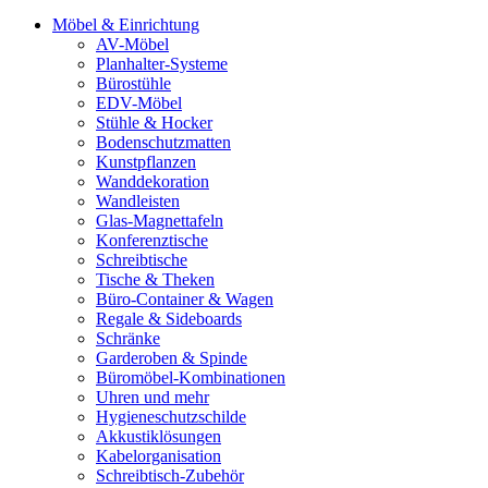
Möbel & Einrichtung
AV-Möbel
Planhalter-Systeme
Bürostühle
EDV-Möbel
Stühle & Hocker
Bodenschutzmatten
Kunstpflanzen
Wanddekoration
Wandleisten
Glas-Magnettafeln
Konferenztische
Schreibtische
Tische & Theken
Büro-Container & Wagen
Regale & Sideboards
Schränke
Garderoben & Spinde
Büromöbel-Kombinationen
Uhren und mehr
Hygieneschutzschilde
Akkustiklösungen
Kabelorganisation
Schreibtisch-Zubehör