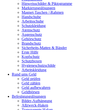
Hinweisschilder & Piktogramme
Markierungslösungen
Magnet-Taschen /-Rahmen
Handschuhe
Arbeitsschuhe
Schutzkleidung
Atemschutz
Augenschutz
Gehörschutz
Brandschutz
Sicherheits-Matten & Bänder
Erste Hilfe
Kopfschutz
Schutzboxen
Hygieneschutzschilde
Arbeitskleidung
Rund ums Geld
Geld prüfen
Geld zählen
Geld aufbewahren
Geldbörsen
Befestigungslösungen
Bilder-Aufhängung
Allzweck-Haken
Transparente Haken