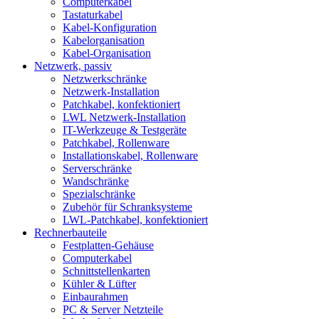
Computerkabel
Tastaturkabel
Kabel-Konfiguration
Kabelorganisation
Kabel-Organisation
Netzwerk, passiv
Netzwerkschränke
Netzwerk-Installation
Patchkabel, konfektioniert
LWL Netzwerk-Installation
IT-Werkzeuge & Testgeräte
Patchkabel, Rollenware
Installationskabel, Rollenware
Serverschränke
Wandschränke
Spezialschränke
Zubehör für Schranksysteme
LWL-Patchkabel, konfektioniert
Rechnerbauteile
Festplatten-Gehäuse
Computerkabel
Schnittstellenkarten
Kühler & Lüfter
Einbaurahmen
PC & Server Netzteile