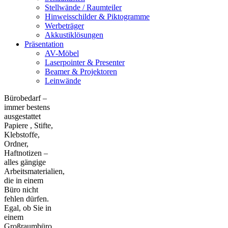
Stellwände / Raumteiler
Hinweisschilder & Piktogramme
Werbeträger
Akkustiklösungen
Präsentation
AV-Möbel
Laserpointer & Presenter
Beamer & Projektoren
Leinwände
Bürobedarf –
immer bestens
ausgestattet
Papiere , Stifte,
Klebstoffe,
Ordner,
Haftnotizen –
alles gängige
Arbeitsmaterialien,
die in einem
Büro nicht
fehlen dürfen.
Egal, ob Sie in
einem
Großraumbüro