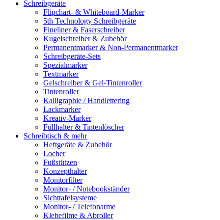
Schreibgeräte
Flipchart- & Whiteboard-Marker
5th Technology Schreibgeräte
Fineliner & Faserschreiber
Kugelschreiber & Zubehör
Permanentmarker & Non-Permanentmarker
Schreibgeräte-Sets
Spezialmarker
Textmarker
Gelschreiber & Gel-Tintenroller
Tintenroller
Kalligraphie / Handlettering
Lackmarker
Kreativ-Marker
Füllhalter & Tintenlöscher
Schreibtisch & mehr
Heftgeräte & Zubehör
Locher
Fußstützen
Konzepthalter
Monitorfilter
Monitor- / Notebookständer
Sichttafelsysteme
Monitor- / Telefonarme
Klebefilme & Abroller