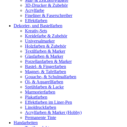
Mal- & Zeichen-Papiere
3D-Drucker & Zubehör
Acrylfarbe
Fineliner & Faserschreiber
Effektfarben
Dekorier- und Bastelfarben
Kreativ-Sets
Kreidefarbe & Zubehör
Universalmarker
Holzfarben & Zubehör
Textilfarben & Marker
Glasfarben & Marker
Porzellanfarben & Marker
Bastel- & Fingerfarben
Magnet- & Tafelfarben
Gouache- & Schulmalfarben
Öl- & Aquarellfarben
Sprühfarben & Lacke
Marmorierfarben
Plakatfarben
Effektfarben im Liner-Pen
Linoldruckfarben
Acrylfarben & Marker (Hobby)
Permanente Tinte
Handarbeiten