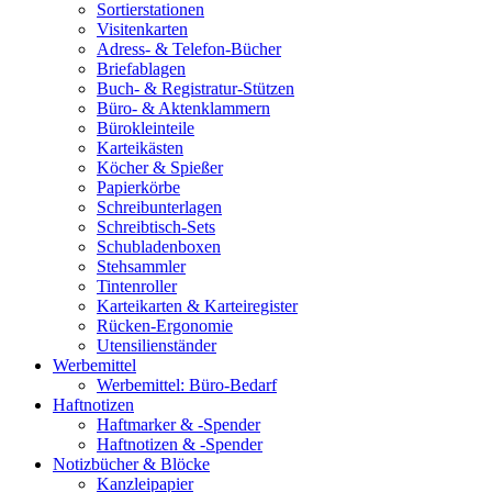
Sortierstationen
Visitenkarten
Adress- & Telefon-Bücher
Briefablagen
Buch- & Registratur-Stützen
Büro- & Aktenklammern
Bürokleinteile
Karteikästen
Köcher & Spießer
Papierkörbe
Schreibunterlagen
Schreibtisch-Sets
Schubladenboxen
Stehsammler
Tintenroller
Karteikarten & Karteiregister
Rücken-Ergonomie
Utensilienständer
Werbemittel
Werbemittel: Büro-Bedarf
Haftnotizen
Haftmarker & -Spender
Haftnotizen & -Spender
Notizbücher & Blöcke
Kanzleipapier