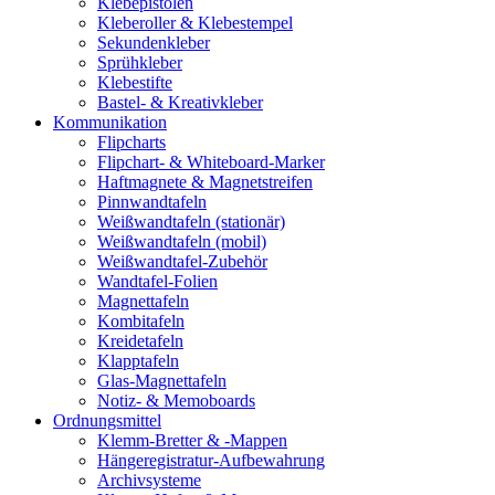
Klebepistolen
Kleberoller & Klebestempel
Sekundenkleber
Sprühkleber
Klebestifte
Bastel- & Kreativkleber
Kommunikation
Flipcharts
Flipchart- & Whiteboard-Marker
Haftmagnete & Magnetstreifen
Pinnwandtafeln
Weißwandtafeln (stationär)
Weißwandtafeln (mobil)
Weißwandtafel-Zubehör
Wandtafel-Folien
Magnettafeln
Kombitafeln
Kreidetafeln
Klapptafeln
Glas-Magnettafeln
Notiz- & Memoboards
Ordnungsmittel
Klemm-Bretter & -Mappen
Hängeregistratur-Aufbewahrung
Archivsysteme