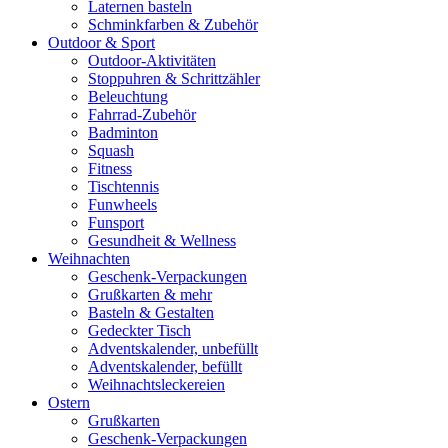
Laternen basteln
Schminkfarben & Zubehör
Outdoor & Sport
Outdoor-Aktivitäten
Stoppuhren & Schrittzähler
Beleuchtung
Fahrrad-Zubehör
Badminton
Squash
Fitness
Tischtennis
Funwheels
Funsport
Gesundheit & Wellness
Weihnachten
Geschenk-Verpackungen
Grußkarten & mehr
Basteln & Gestalten
Gedeckter Tisch
Adventskalender, unbefüllt
Adventskalender, befüllt
Weihnachtsleckereien
Ostern
Grußkarten
Geschenk-Verpackungen