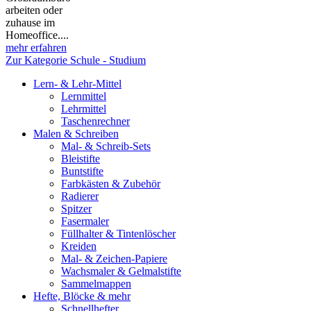
arbeiten oder
zuhause im
Homeoffice....
mehr erfahren
Zur Kategorie Schule - Studium
Lern- & Lehr-Mittel
Lernmittel
Lehrmittel
Taschenrechner
Malen & Schreiben
Mal- & Schreib-Sets
Bleistifte
Buntstifte
Farbkästen & Zubehör
Radierer
Spitzer
Fasermaler
Füllhalter & Tintenlöscher
Kreiden
Mal- & Zeichen-Papiere
Wachsmaler & Gelmalstifte
Sammelmappen
Hefte, Blöcke & mehr
Schnellhefter