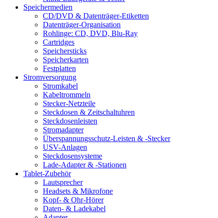
Speichermedien
CD/DVD & Datenträger-Etiketten
Datenträger-Organisation
Rohlinge: CD, DVD, Blu-Ray
Cartridges
Speichersticks
Speicherkarten
Festplatten
Stromversorgung
Stromkabel
Kabeltrommeln
Stecker-Netzteile
Steckdosen & Zeitschaltuhren
Steckdosenleisten
Stromadapter
Überspannungsschutz-Leisten & -Stecker
USV-Anlagen
Steckdosensysteme
Lade-Adapter & -Stationen
Tablet-Zubehör
Lautsprecher
Headsets & Mikrofone
Kopf- & Ohr-Hörer
Daten- & Ladekabel
Adapter