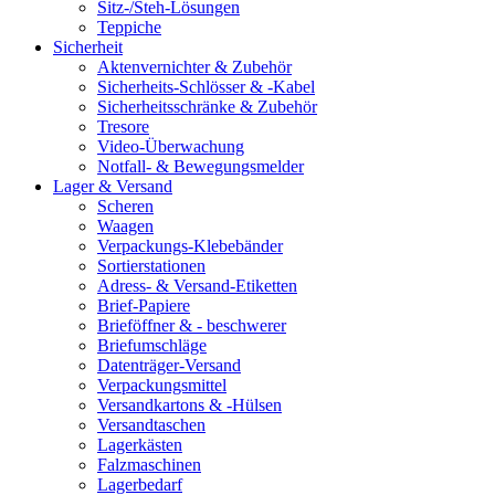
Sitz-/Steh-Lösungen
Teppiche
Sicherheit
Aktenvernichter & Zubehör
Sicherheits-Schlösser & -Kabel
Sicherheitsschränke & Zubehör
Tresore
Video-Überwachung
Notfall- & Bewegungsmelder
Lager & Versand
Scheren
Waagen
Verpackungs-Klebebänder
Sortierstationen
Adress- & Versand-Etiketten
Brief-Papiere
Brieföffner & - beschwerer
Briefumschläge
Datenträger-Versand
Verpackungsmittel
Versandkartons & -Hülsen
Versandtaschen
Lagerkästen
Falzmaschinen
Lagerbedarf