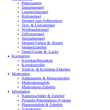
Prägezangen
Datumstempel
Lagertextstempel
Holzstempel
Stempel zum Selbersetzen
Text- & Logostempel
Wortbandstempel
Ziffernstempel
Spezialstempel
Stempel-Farben & -Kissen
Stempelzubehör
Siegel-Geräte & -Lacke
Korrigieren
Korrekturflüssigkeit
Korrekturroller
Abdeck- & Korrektur-Etiketten
Moderation
Haftmagnete & Magnetstreifen
Moderationstafeln
Moderations-Zubehör
Information
Namensschilder & Zubehör
Prospekt-Präsentations-Systeme
Planungstafeln & Zubehör
Schaukästen