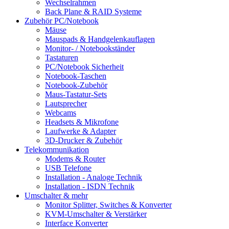
Wechselrahmen
Back Plane & RAID Systeme
Zubehör PC/Notebook
Mäuse
Mauspads & Handgelenkauflagen
Monitor- / Notebookständer
Tastaturen
PC/Notebook Sicherheit
Notebook-Taschen
Notebook-Zubehör
Maus-Tastatur-Sets
Lautsprecher
Webcams
Headsets & Mikrofone
Laufwerke & Adapter
3D-Drucker & Zubehör
Telekommunikation
Modems & Router
USB Telefone
Installation - Analoge Technik
Installation - ISDN Technik
Umschalter & mehr
Monitor Splitter, Switches & Konverter
KVM-Umschalter & Verstärker
Interface Konverter