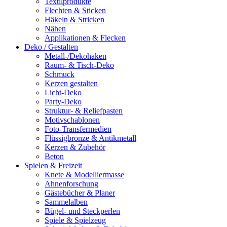
Textilprodukte
Flechten & Sticken
Häkeln & Stricken
Nähen
Applikationen & Flecken
Deko / Gestalten
Metall-/Dekohaken
Raum- & Tisch-Deko
Schmuck
Kerzen gestalten
Licht-Deko
Party-Deko
Struktur- & Reliefpasten
Motivschablonen
Foto-Transfermedien
Flüssigbronze & Antikmetall
Kerzen & Zubehör
Beton
Spielen & Freizeit
Knete & Modelliermasse
Ahnenforschung
Gästebücher & Planer
Sammelalben
Bügel- und Steckperlen
Spiele & Spielzeug