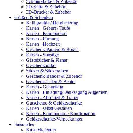
Schminkfarben & Zubehör
3D-Stifte & Zubehör
3D-Drucker & Zubehör
Grüßen & Schenken
Kalligraphie / Handlettering
Karten - Geburt / Taufe
Karten - Kommunion
Karten - Firmung
Karten - Hochzeit
Geschenk-Papiere & Boxen
Karten - Sonstige
Gästebücher & Planer
Geschenkartikel
Sticker & Stickeralben
Geschenk-Bänder & Zubehör
Geschenk-Tüten & Beutel
Karten - Geburtstag
Karten - Einladung/Danksagung Allgemein
Karten - Abschied & Trauer
Gutscheine & Geldgeschenke
Karten - selbst Gestalten
Karten - Kommunion / Konfirmation
Geldgeschenke-Verpackungen
Saisonales
Kreativkalender