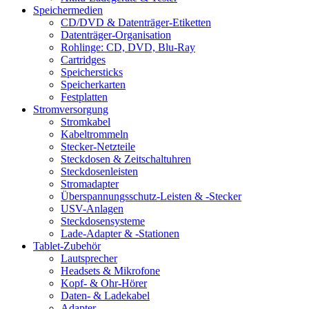
Speichermedien
CD/DVD & Datenträger-Etiketten
Datenträger-Organisation
Rohlinge: CD, DVD, Blu-Ray
Cartridges
Speichersticks
Speicherkarten
Festplatten
Stromversorgung
Stromkabel
Kabeltrommeln
Stecker-Netzteile
Steckdosen & Zeitschaltuhren
Steckdosenleisten
Stromadapter
Überspannungsschutz-Leisten & -Stecker
USV-Anlagen
Steckdosensysteme
Lade-Adapter & -Stationen
Tablet-Zubehör
Lautsprecher
Headsets & Mikrofone
Kopf- & Ohr-Hörer
Daten- & Ladekabel
Adapter