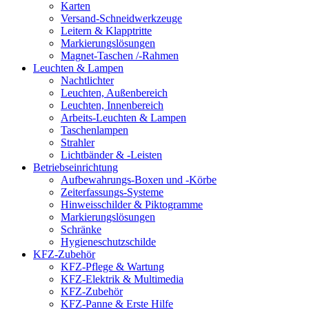
Karten
Versand-Schneidwerkzeuge
Leitern & Klapptritte
Markierungslösungen
Magnet-Taschen /-Rahmen
Leuchten & Lampen
Nachtlichter
Leuchten, Außenbereich
Leuchten, Innenbereich
Arbeits-Leuchten & Lampen
Taschenlampen
Strahler
Lichtbänder & -Leisten
Betriebseinrichtung
Aufbewahrungs-Boxen und -Körbe
Zeiterfassungs-Systeme
Hinweisschilder & Piktogramme
Markierungslösungen
Schränke
Hygieneschutzschilde
KFZ-Zubehör
KFZ-Pflege & Wartung
KFZ-Elektrik & Multimedia
KFZ-Zubehör
KFZ-Panne & Erste Hilfe