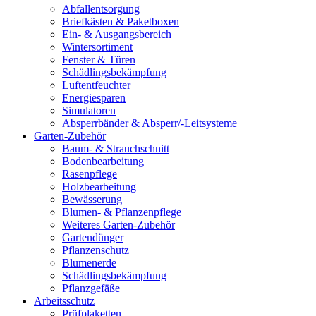
Abfallentsorgung
Briefkästen & Paketboxen
Ein- & Ausgangsbereich
Wintersortiment
Fenster & Türen
Schädlingsbekämpfung
Luftentfeuchter
Energiesparen
Simulatoren
Absperrbänder & Absperr/-Leitsysteme
Garten-Zubehör
Baum- & Strauchschnitt
Bodenbearbeitung
Rasenpflege
Holzbearbeitung
Bewässerung
Blumen- & Pflanzenpflege
Weiteres Garten-Zubehör
Gartendünger
Pflanzenschutz
Blumenerde
Schädlingsbekämpfung
Pflanzgefäße
Arbeitsschutz
Prüfplaketten