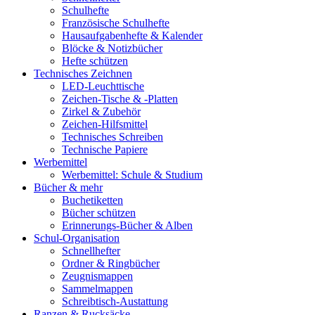
Schulhefte
Französische Schulhefte
Hausaufgabenhefte & Kalender
Blöcke & Notizbücher
Hefte schützen
Technisches Zeichnen
LED-Leuchttische
Zeichen-Tische & -Platten
Zirkel & Zubehör
Zeichen-Hilfsmittel
Technisches Schreiben
Technische Papiere
Werbemittel
Werbemittel: Schule & Studium
Bücher & mehr
Buchetiketten
Bücher schützen
Erinnerungs-Bücher & Alben
Schul-Organisation
Schnellhefter
Ordner & Ringbücher
Zeugnismappen
Sammelmappen
Schreibtisch-Austattung
Ranzen & Rucksäcke