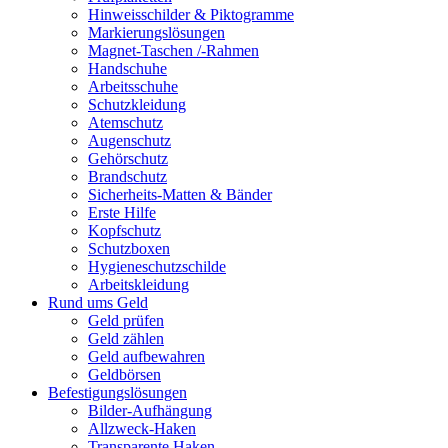
Hinweisschilder & Piktogramme
Markierungslösungen
Magnet-Taschen /-Rahmen
Handschuhe
Arbeitsschuhe
Schutzkleidung
Atemschutz
Augenschutz
Gehörschutz
Brandschutz
Sicherheits-Matten & Bänder
Erste Hilfe
Kopfschutz
Schutzboxen
Hygieneschutzschilde
Arbeitskleidung
Rund ums Geld
Geld prüfen
Geld zählen
Geld aufbewahren
Geldbörsen
Befestigungslösungen
Bilder-Aufhängung
Allzweck-Haken
Transparente Haken