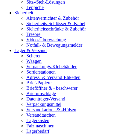
Sitz-/Steh-Lösungen
Teppiche
Sicherheit
Aktenvernichter & Zubehör
Sicherheits-Schlösser & -Kabel
Sicherheitsschränke & Zubehör
Tresore
Video-Überwachung
Notfall- & Bewegungsmelder
Lager & Versand
Scheren
Waagen
Verpackungs-Klebebänder
Sortierstationen
Adress- & Versand-Etiketten
Brief-Papiere
Brieföffner & - beschwerer
Briefumschläge
Datenträger-Versand
Verpackungsmittel
Versandkartons & -Hülsen
Versandtaschen
Lagerkästen
Falzmaschinen
Lagerbedarf