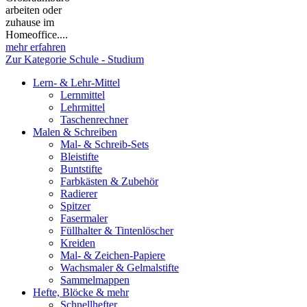
arbeiten oder
zuhause im
Homeoffice....
mehr erfahren
Zur Kategorie Schule - Studium
Lern- & Lehr-Mittel
Lernmittel
Lehrmittel
Taschenrechner
Malen & Schreiben
Mal- & Schreib-Sets
Bleistifte
Buntstifte
Farbkästen & Zubehör
Radierer
Spitzer
Fasermaler
Füllhalter & Tintenlöscher
Kreiden
Mal- & Zeichen-Papiere
Wachsmaler & Gelmalstifte
Sammelmappen
Hefte, Blöcke & mehr
Schnellhefter