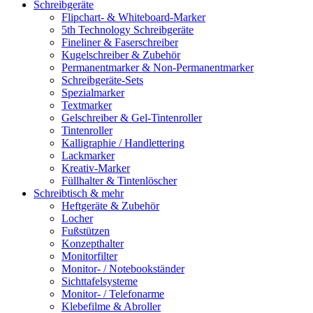
Schreibgeräte
Flipchart- & Whiteboard-Marker
5th Technology Schreibgeräte
Fineliner & Faserschreiber
Kugelschreiber & Zubehör
Permanentmarker & Non-Permanentmarker
Schreibgeräte-Sets
Spezialmarker
Textmarker
Gelschreiber & Gel-Tintenroller
Tintenroller
Kalligraphie / Handlettering
Lackmarker
Kreativ-Marker
Füllhalter & Tintenlöscher
Schreibtisch & mehr
Heftgeräte & Zubehör
Locher
Fußstützen
Konzepthalter
Monitorfilter
Monitor- / Notebookständer
Sichttafelsysteme
Monitor- / Telefonarme
Klebefilme & Abroller