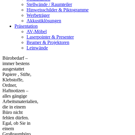
Stellwände / Raumteiler
Hinweisschilder & Piktogramme
Werbeträger
Akkustiklösungen
Präsentation
AV-Möbel
Laserpointer & Presenter
Beamer & Projektoren
Leinwände
Bürobedarf –
immer bestens
ausgestattet
Papiere , Stifte,
Klebstoffe,
Ordner,
Haftnotizen –
alles gängige
Arbeitsmaterialien,
die in einem
Büro nicht
fehlen dürfen.
Egal, ob Sie in
einem
Großraumbüro