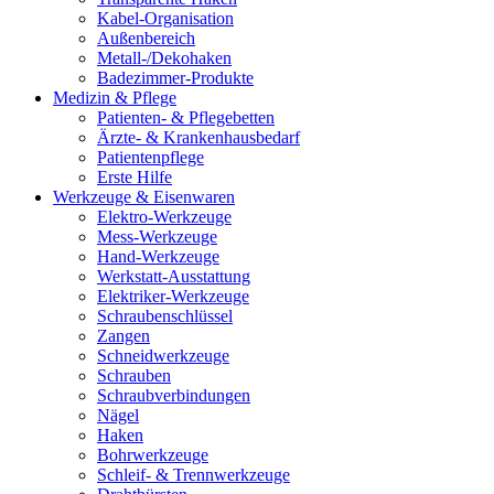
Kabel-Organisation
Außenbereich
Metall-/Dekohaken
Badezimmer-Produkte
Medizin & Pflege
Patienten- & Pflegebetten
Ärzte- & Krankenhausbedarf
Patientenpflege
Erste Hilfe
Werkzeuge & Eisenwaren
Elektro-Werkzeuge
Mess-Werkzeuge
Hand-Werkzeuge
Werkstatt-Ausstattung
Elektriker-Werkzeuge
Schraubenschlüssel
Zangen
Schneidwerkzeuge
Schrauben
Schraubverbindungen
Nägel
Haken
Bohrwerkzeuge
Schleif- & Trennwerkzeuge