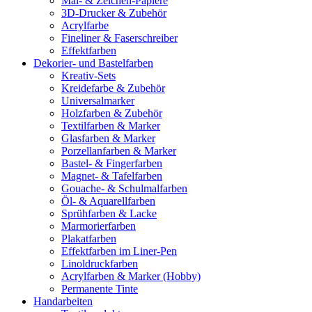
Mal- & Zeichen-Papiere
3D-Drucker & Zubehör
Acrylfarbe
Fineliner & Faserschreiber
Effektfarben
Dekorier- und Bastelfarben
Kreativ-Sets
Kreidefarbe & Zubehör
Universalmarker
Holzfarben & Zubehör
Textilfarben & Marker
Glasfarben & Marker
Porzellanfarben & Marker
Bastel- & Fingerfarben
Magnet- & Tafelfarben
Gouache- & Schulmalfarben
Öl- & Aquarellfarben
Sprühfarben & Lacke
Marmorierfarben
Plakatfarben
Effektfarben im Liner-Pen
Linoldruckfarben
Acrylfarben & Marker (Hobby)
Permanente Tinte
Handarbeiten