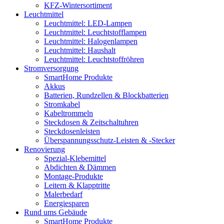
KFZ-Wintersortiment
Leuchtmittel
Leuchtmittel: LED-Lampen
Leuchtmittel: Leuchtstofflampen
Leuchtmittel: Halogenlampen
Leuchtmittel: Haushalt
Leuchtmittel: Leuchtstoffröhren
Stromversorgung
SmartHome Produkte
Akkus
Batterien, Rundzellen & Blockbatterien
Stromkabel
Kabeltrommeln
Steckdosen & Zeitschaltuhren
Steckdosenleisten
Überspannungsschutz-Leisten & -Stecker
Renovierung
Spezial-Klebemittel
Abdichten & Dämmen
Montage-Produkte
Leitern & Klapptritte
Malerbedarf
Energiesparen
Rund ums Gebäude
SmartHome Produkte