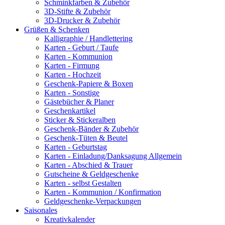
Schminkfarben & Zubehör
3D-Stifte & Zubehör
3D-Drucker & Zubehör
Grüßen & Schenken
Kalligraphie / Handlettering
Karten - Geburt / Taufe
Karten - Kommunion
Karten - Firmung
Karten - Hochzeit
Geschenk-Papiere & Boxen
Karten - Sonstige
Gästebücher & Planer
Geschenkartikel
Sticker & Stickeralben
Geschenk-Bänder & Zubehör
Geschenk-Tüten & Beutel
Karten - Geburtstag
Karten - Einladung/Danksagung Allgemein
Karten - Abschied & Trauer
Gutscheine & Geldgeschenke
Karten - selbst Gestalten
Karten - Kommunion / Konfirmation
Geldgeschenke-Verpackungen
Saisonales
Kreativkalender