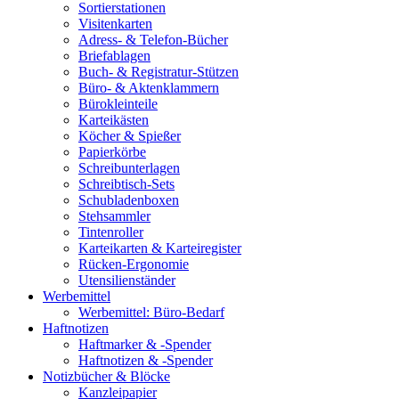
Sortierstationen
Visitenkarten
Adress- & Telefon-Bücher
Briefablagen
Buch- & Registratur-Stützen
Büro- & Aktenklammern
Bürokleinteile
Karteikästen
Köcher & Spießer
Papierkörbe
Schreibunterlagen
Schreibtisch-Sets
Schubladenboxen
Stehsammler
Tintenroller
Karteikarten & Karteiregister
Rücken-Ergonomie
Utensilienständer
Werbemittel
Werbemittel: Büro-Bedarf
Haftnotizen
Haftmarker & -Spender
Haftnotizen & -Spender
Notizbücher & Blöcke
Kanzleipapier