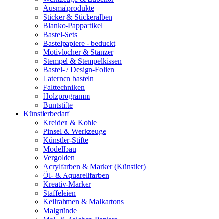
Ausmalprodukte
Sticker & Stickeralben
Blanko-Pappartikel
Bastel-Sets
Bastelpapiere - beduckt
Motivlocher & Stanzer
Stempel & Stempelkissen
Bastel- / Design-Folien
Laternen basteln
Falttechniken
Holzprogramm
Buntstifte
Künstlerbedarf
Kreiden & Kohle
Pinsel & Werkzeuge
Künstler-Stifte
Modellbau
Vergolden
Acrylfarben & Marker (Künstler)
Öl- & Aquarellfarben
Kreativ-Marker
Staffeleien
Keilrahmen & Malkartons
Malgründe