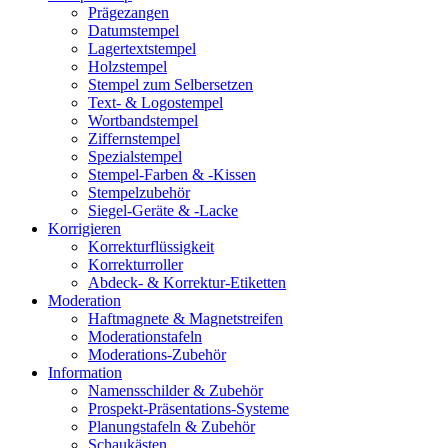
Prägezangen
Datumstempel
Lagertextstempel
Holzstempel
Stempel zum Selbersetzen
Text- & Logostempel
Wortbandstempel
Ziffernstempel
Spezialstempel
Stempel-Farben & -Kissen
Stempelzubehör
Siegel-Geräte & -Lacke
Korrigieren
Korrekturflüssigkeit
Korrekturroller
Abdeck- & Korrektur-Etiketten
Moderation
Haftmagnete & Magnetstreifen
Moderationstafeln
Moderations-Zubehör
Information
Namensschilder & Zubehör
Prospekt-Präsentations-Systeme
Planungstafeln & Zubehör
Schaukästen