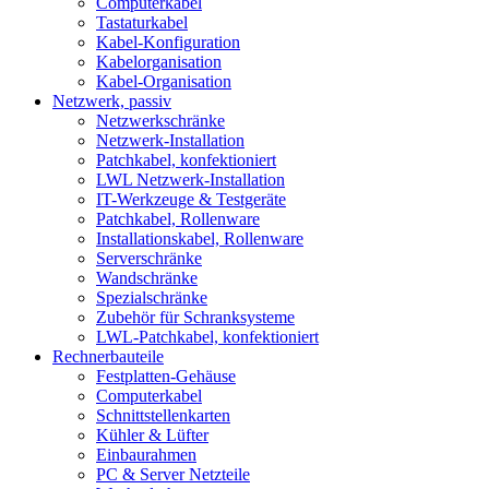
Computerkabel
Tastaturkabel
Kabel-Konfiguration
Kabelorganisation
Kabel-Organisation
Netzwerk, passiv
Netzwerkschränke
Netzwerk-Installation
Patchkabel, konfektioniert
LWL Netzwerk-Installation
IT-Werkzeuge & Testgeräte
Patchkabel, Rollenware
Installationskabel, Rollenware
Serverschränke
Wandschränke
Spezialschränke
Zubehör für Schranksysteme
LWL-Patchkabel, konfektioniert
Rechnerbauteile
Festplatten-Gehäuse
Computerkabel
Schnittstellenkarten
Kühler & Lüfter
Einbaurahmen
PC & Server Netzteile