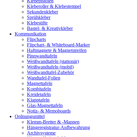
Klebepistolen
Kleberoller & Klebestempel
Sekundenkleber
Sprühkleber
Klebestifte
Bastel- & Kreativkleber
Kommunikation
Flipcharts
Flipchart- & Whiteboard-Marker
Haftmagnete & Magnetstreifen
Pinnwandtafeln
Weißwandtafeln (stationär)
Weißwandtafeln (mobil)
Weißwandtafel-Zubehör
Wandtafel-Folien
Magnettafeln
Kombitafeln
Kreidetafeln
Klapptafeln
Glas-Magnettafeln
Notiz- & Memoboards
Ordnungsmittel
Klemm-Bretter & -Mappen
Hängeregistratur-Aufbewahrung
Archivsysteme