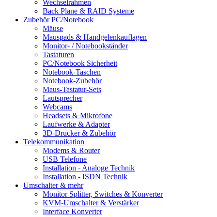
Wechselrahmen
Back Plane & RAID Systeme
Zubehör PC/Notebook
Mäuse
Mauspads & Handgelenkauflagen
Monitor- / Notebookständer
Tastaturen
PC/Notebook Sicherheit
Notebook-Taschen
Notebook-Zubehör
Maus-Tastatur-Sets
Lautsprecher
Webcams
Headsets & Mikrofone
Laufwerke & Adapter
3D-Drucker & Zubehör
Telekommunikation
Modems & Router
USB Telefone
Installation - Analoge Technik
Installation - ISDN Technik
Umschalter & mehr
Monitor Splitter, Switches & Konverter
KVM-Umschalter & Verstärker
Interface Konverter