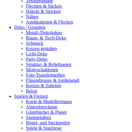
Textilprodukte
Flechten & Sticken
Häkeln & Stricken
Nähen
Applikationen & Flecken
Deko / Gestalten
Metall-/Dekohaken
Raum- & Tisch-Deko
Schmuck
Kerzen gestalten
Licht-Deko
Party-Deko
Struktur- & Reliefpasten
Motivschablonen
Foto-Transfermedien
Flüssigbronze & Antikmetall
Kerzen & Zubehör
Beton
Spielen & Freizeit
Knete & Modelliermasse
Ahnenforschung
Gästebücher & Planer
Sammelalben
Bügel- und Steckperlen
Spiele & Spielzeug