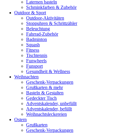
Laternen basteln
Schminkfarben & Zubehör
Outdoor & Sport
Outdoor-Aktivitäten
Stoppuhren & Schrittzähler
Beleuchtung
Fahrrad-Zubehör
Badminton
Squash
Fitness
Tischtennis
Funwheels
Funsport
Gesundheit & Wellness
Weihnachten
Geschenk-Verpackungen
Grußkarten & mehr
Basteln & Gestalten
Gedeckter Tisch
Adventskalender, unbefüllt
Adventskalender, befüllt
Weihnachtsleckereien
Ostern
Grußkarten
Geschenk-Verpackungen