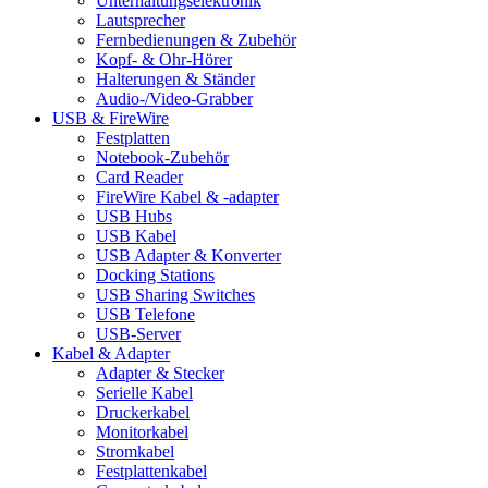
Unterhaltungselektronik
Lautsprecher
Fernbedienungen & Zubehör
Kopf- & Ohr-Hörer
Halterungen & Ständer
Audio-/Video-Grabber
USB & FireWire
Festplatten
Notebook-Zubehör
Card Reader
FireWire Kabel & -adapter
USB Hubs
USB Kabel
USB Adapter & Konverter
Docking Stations
USB Sharing Switches
USB Telefone
USB-Server
Kabel & Adapter
Adapter & Stecker
Serielle Kabel
Druckerkabel
Monitorkabel
Stromkabel
Festplattenkabel