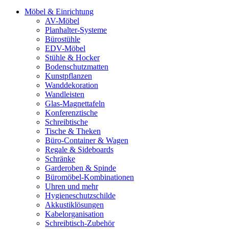
Möbel & Einrichtung
AV-Möbel
Planhalter-Systeme
Bürostühle
EDV-Möbel
Stühle & Hocker
Bodenschutzmatten
Kunstpflanzen
Wanddekoration
Wandleisten
Glas-Magnettafeln
Konferenztische
Schreibtische
Tische & Theken
Büro-Container & Wagen
Regale & Sideboards
Schränke
Garderoben & Spinde
Büromöbel-Kombinationen
Uhren und mehr
Hygieneschutzschilde
Akkustiklösungen
Kabelorganisation
Schreibtisch-Zubehör