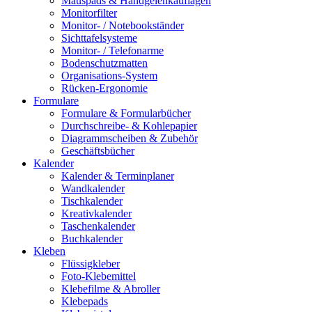
Mauspads & Handgelenkauflagen
Monitorfilter
Monitor- / Notebookständer
Sichttafelsysteme
Monitor- / Telefonarme
Bodenschutzmatten
Organisations-System
Rücken-Ergonomie
Formulare
Formulare & Formularbücher
Durchschreibe- & Kohlepapier
Diagrammscheiben & Zubehör
Geschäftsbücher
Kalender
Kalender & Terminplaner
Wandkalender
Tischkalender
Kreativkalender
Taschenkalender
Buchkalender
Kleben
Flüssigkleber
Foto-Klebemittel
Klebefilme & Abroller
Klebepads