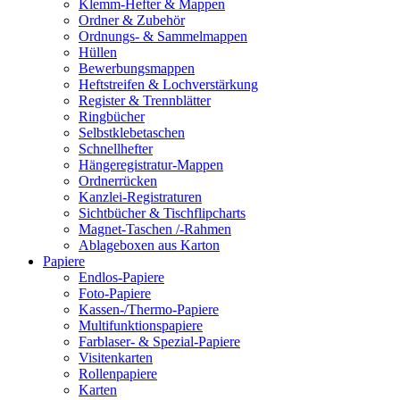
Klemm-Hefter & Mappen
Ordner & Zubehör
Ordnungs- & Sammelmappen
Hüllen
Bewerbungsmappen
Heftstreifen & Lochverstärkung
Register & Trennblätter
Ringbücher
Selbstklebetaschen
Schnellhefter
Hängeregistratur-Mappen
Ordnerrücken
Kanzlei-Registraturen
Sichtbücher & Tischflipcharts
Magnet-Taschen /-Rahmen
Ablageboxen aus Karton
Papiere
Endlos-Papiere
Foto-Papiere
Kassen-/Thermo-Papiere
Multifunktionspapiere
Farblaser- & Spezial-Papiere
Visitenkarten
Rollenpapiere
Karten