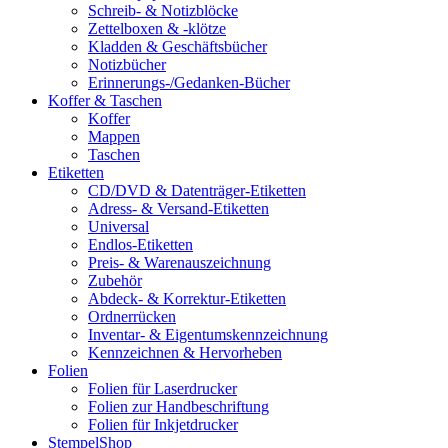
Schreib- & Notizblöcke
Zettelboxen & -klötze
Kladden & Geschäftsbücher
Notizbücher
Erinnerungs-/Gedanken-Bücher
Koffer & Taschen
Koffer
Mappen
Taschen
Etiketten
CD/DVD & Datenträger-Etiketten
Adress- & Versand-Etiketten
Universal
Endlos-Etiketten
Preis- & Warenauszeichnung
Zubehör
Abdeck- & Korrektur-Etiketten
Ordnerrücken
Inventar- & Eigentumskennzeichnung
Kennzeichnen & Hervorheben
Folien
Folien für Laserdrucker
Folien zur Handbeschriftung
Folien für Inkjetdrucker
StempelShop