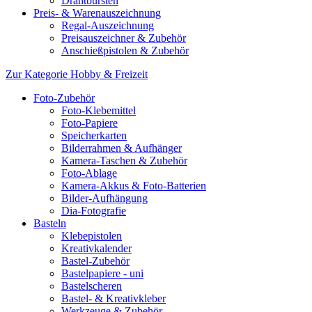
Drahtbürsten
Preis- & Warenauszeichnung
Regal-Auszeichnung
Preisauszeichner & Zubehör
Anschießpistolen & Zubehör
Zur Kategorie Hobby & Freizeit
Foto-Zubehör
Foto-Klebemittel
Foto-Papiere
Speicherkarten
Bilderrahmen & Aufhänger
Kamera-Taschen & Zubehör
Foto-Ablage
Kamera-Akkus & Foto-Batterien
Bilder-Aufhängung
Dia-Fotografie
Basteln
Klebepistolen
Kreativkalender
Bastel-Zubehör
Bastelpapiere - uni
Bastelscheren
Bastel- & Kreativkleber
Werkzeuge & Zubehör