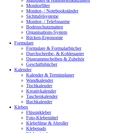
Mauspads & Handgelenkauflagen
Monitorfilter
Monitor- / Notebookständer
Sichttafelsysteme
Monitor- / Telefonarme
Bodenschutzmatten
Organisations-System
Rücken-Ergonomie
Formulare
Formulare & Formularbücher
Durchschreibe- & Kohlepapier
Diagrammscheiben & Zubehör
Geschäftsbücher
Kalender
Kalender & Terminplaner
Wandkalender
Tischkalender
Kreativkalender
Taschenkalender
Buchkalender
Kleben
Flüssigkleber
Foto-Klebemittel
Klebefilme & Abroller
Klebepads