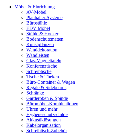
Möbel & Einrichtung
AV-Möbel
Planhalter-Systeme
Bürostühle
EDV-Möbel
Stühle & Hocker
Bodenschutzmatten
Kunstpflanzen
Wanddekoration
Wandleisten
Glas-Magnettafeln
Konferenztische
Schreibtische
Tische & Theken
Büro-Container & Wagen
Regale & Sideboards
Schränke
Garderoben & Spinde
Büromöbel-Kombinationen
Uhren und mehr
Hygieneschutzschilde
Akkustiklösungen
Kabelorganisation
Schreibtisch-Zubehör