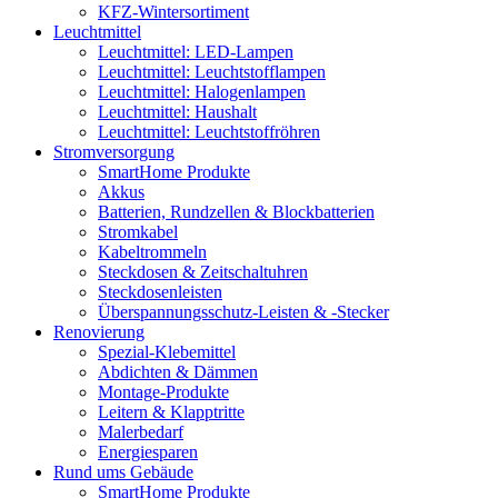
KFZ-Wintersortiment
Leuchtmittel
Leuchtmittel: LED-Lampen
Leuchtmittel: Leuchtstofflampen
Leuchtmittel: Halogenlampen
Leuchtmittel: Haushalt
Leuchtmittel: Leuchtstoffröhren
Stromversorgung
SmartHome Produkte
Akkus
Batterien, Rundzellen & Blockbatterien
Stromkabel
Kabeltrommeln
Steckdosen & Zeitschaltuhren
Steckdosenleisten
Überspannungsschutz-Leisten & -Stecker
Renovierung
Spezial-Klebemittel
Abdichten & Dämmen
Montage-Produkte
Leitern & Klapptritte
Malerbedarf
Energiesparen
Rund ums Gebäude
SmartHome Produkte