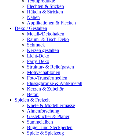
Textilprodukte
Flechten & Sticken
Häkeln & Stricken
Nähen
Applikationen & Flecken
Deko / Gestalten
Metall-/Dekohaken
Raum- & Tisch-Deko
Schmuck
Kerzen gestalten
Licht-Deko
Party-Deko
Struktur- & Reliefpasten
Motivschablonen
Foto-Transfermedien
Flüssigbronze & Antikmetall
Kerzen & Zubehör
Beton
Spielen & Freizeit
Knete & Modelliermasse
Ahnenforschung
Gästebücher & Planer
Sammelalben
Bügel- und Steckperlen
Spiele & Spielzeug