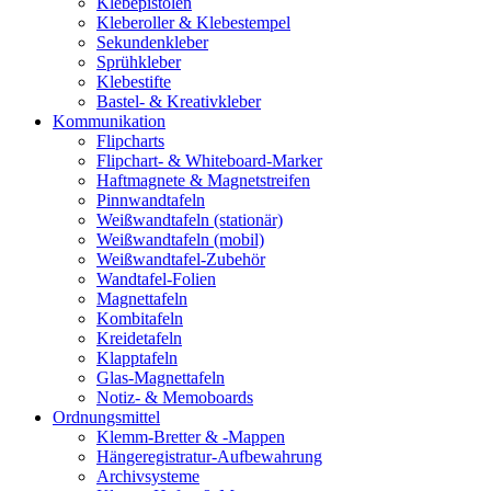
Klebepistolen
Kleberoller & Klebestempel
Sekundenkleber
Sprühkleber
Klebestifte
Bastel- & Kreativkleber
Kommunikation
Flipcharts
Flipchart- & Whiteboard-Marker
Haftmagnete & Magnetstreifen
Pinnwandtafeln
Weißwandtafeln (stationär)
Weißwandtafeln (mobil)
Weißwandtafel-Zubehör
Wandtafel-Folien
Magnettafeln
Kombitafeln
Kreidetafeln
Klapptafeln
Glas-Magnettafeln
Notiz- & Memoboards
Ordnungsmittel
Klemm-Bretter & -Mappen
Hängeregistratur-Aufbewahrung
Archivsysteme