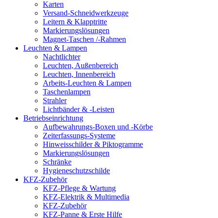
Karten
Versand-Schneidwerkzeuge
Leitern & Klapptritte
Markierungslösungen
Magnet-Taschen /-Rahmen
Leuchten & Lampen
Nachtlichter
Leuchten, Außenbereich
Leuchten, Innenbereich
Arbeits-Leuchten & Lampen
Taschenlampen
Strahler
Lichtbänder & -Leisten
Betriebseinrichtung
Aufbewahrungs-Boxen und -Körbe
Zeiterfassungs-Systeme
Hinweisschilder & Piktogramme
Markierungslösungen
Schränke
Hygieneschutzschilde
KFZ-Zubehör
KFZ-Pflege & Wartung
KFZ-Elektrik & Multimedia
KFZ-Zubehör
KFZ-Panne & Erste Hilfe