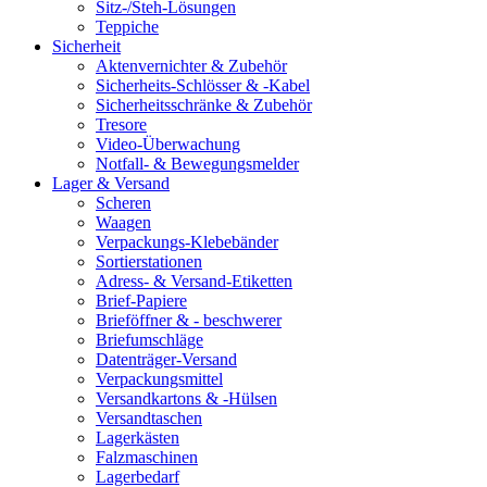
Sitz-/Steh-Lösungen
Teppiche
Sicherheit
Aktenvernichter & Zubehör
Sicherheits-Schlösser & -Kabel
Sicherheitsschränke & Zubehör
Tresore
Video-Überwachung
Notfall- & Bewegungsmelder
Lager & Versand
Scheren
Waagen
Verpackungs-Klebebänder
Sortierstationen
Adress- & Versand-Etiketten
Brief-Papiere
Brieföffner & - beschwerer
Briefumschläge
Datenträger-Versand
Verpackungsmittel
Versandkartons & -Hülsen
Versandtaschen
Lagerkästen
Falzmaschinen
Lagerbedarf