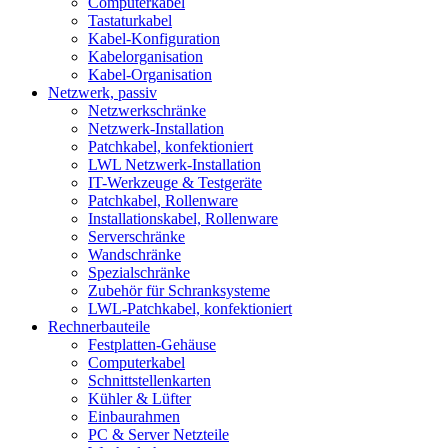
Computerkabel
Tastaturkabel
Kabel-Konfiguration
Kabelorganisation
Kabel-Organisation
Netzwerk, passiv
Netzwerkschränke
Netzwerk-Installation
Patchkabel, konfektioniert
LWL Netzwerk-Installation
IT-Werkzeuge & Testgeräte
Patchkabel, Rollenware
Installationskabel, Rollenware
Serverschränke
Wandschränke
Spezialschränke
Zubehör für Schranksysteme
LWL-Patchkabel, konfektioniert
Rechnerbauteile
Festplatten-Gehäuse
Computerkabel
Schnittstellenkarten
Kühler & Lüfter
Einbaurahmen
PC & Server Netzteile