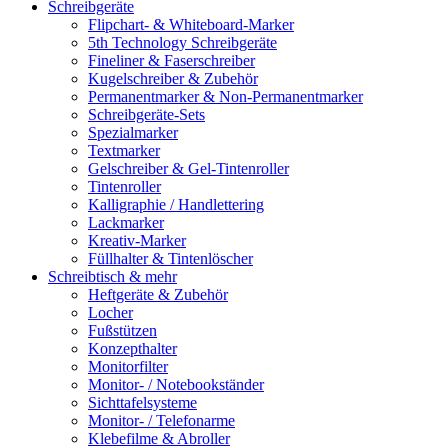
Schreibgeräte
Flipchart- & Whiteboard-Marker
5th Technology Schreibgeräte
Fineliner & Faserschreiber
Kugelschreiber & Zubehör
Permanentmarker & Non-Permanentmarker
Schreibgeräte-Sets
Spezialmarker
Textmarker
Gelschreiber & Gel-Tintenroller
Tintenroller
Kalligraphie / Handlettering
Lackmarker
Kreativ-Marker
Füllhalter & Tintenlöscher
Schreibtisch & mehr
Heftgeräte & Zubehör
Locher
Fußstützen
Konzepthalter
Monitorfilter
Monitor- / Notebookständer
Sichttafelsysteme
Monitor- / Telefonarme
Klebefilme & Abroller