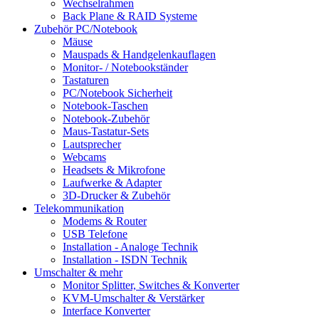
Wechselrahmen
Back Plane & RAID Systeme
Zubehör PC/Notebook
Mäuse
Mauspads & Handgelenkauflagen
Monitor- / Notebookständer
Tastaturen
PC/Notebook Sicherheit
Notebook-Taschen
Notebook-Zubehör
Maus-Tastatur-Sets
Lautsprecher
Webcams
Headsets & Mikrofone
Laufwerke & Adapter
3D-Drucker & Zubehör
Telekommunikation
Modems & Router
USB Telefone
Installation - Analoge Technik
Installation - ISDN Technik
Umschalter & mehr
Monitor Splitter, Switches & Konverter
KVM-Umschalter & Verstärker
Interface Konverter