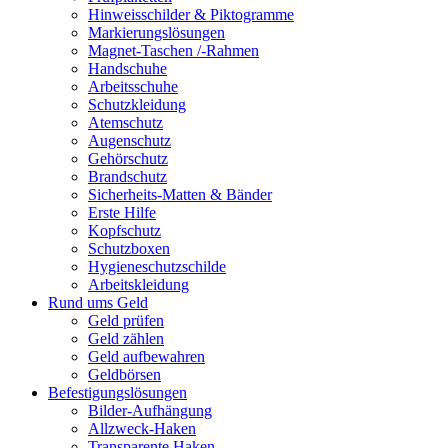
Hinweisschilder & Piktogramme
Markierungslösungen
Magnet-Taschen /-Rahmen
Handschuhe
Arbeitsschuhe
Schutzkleidung
Atemschutz
Augenschutz
Gehörschutz
Brandschutz
Sicherheits-Matten & Bänder
Erste Hilfe
Kopfschutz
Schutzboxen
Hygieneschutzschilde
Arbeitskleidung
Rund ums Geld
Geld prüfen
Geld zählen
Geld aufbewahren
Geldbörsen
Befestigungslösungen
Bilder-Aufhängung
Allzweck-Haken
Transparente Haken