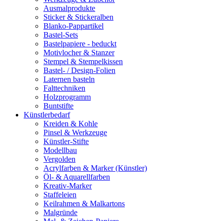
Ausmalprodukte
Sticker & Stickeralben
Blanko-Pappartikel
Bastel-Sets
Bastelpapiere - beduckt
Motivlocher & Stanzer
Stempel & Stempelkissen
Bastel- / Design-Folien
Laternen basteln
Falttechniken
Holzprogramm
Buntstifte
Künstlerbedarf
Kreiden & Kohle
Pinsel & Werkzeuge
Künstler-Stifte
Modellbau
Vergolden
Acrylfarben & Marker (Künstler)
Öl- & Aquarellfarben
Kreativ-Marker
Staffeleien
Keilrahmen & Malkartons
Malgründe