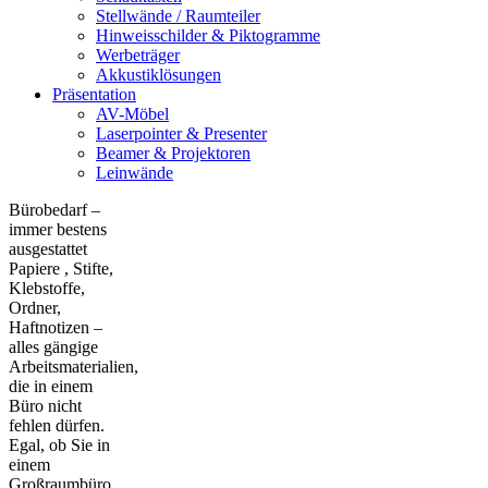
Stellwände / Raumteiler
Hinweisschilder & Piktogramme
Werbeträger
Akkustiklösungen
Präsentation
AV-Möbel
Laserpointer & Presenter
Beamer & Projektoren
Leinwände
Bürobedarf –
immer bestens
ausgestattet
Papiere , Stifte,
Klebstoffe,
Ordner,
Haftnotizen –
alles gängige
Arbeitsmaterialien,
die in einem
Büro nicht
fehlen dürfen.
Egal, ob Sie in
einem
Großraumbüro