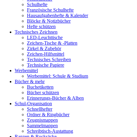
Schulhefte
Französische Schulhefte
Hausaufgabenhefte & Kalender
Blöcke & Notizbücher
Hefte schützen
Technisches Zeichnen
LED-Leuchttische
Zeichen-Tische & -Platten
Zirkel & Zubehör
Zeichen-Hilfsmittel
Technisches Schreiben
Technische Papiere
Werbemittel
Werbemittel: Schule & Studium
Bücher & mehr
Buchetiketten
Bücher schützen
Erinnerungs-Bücher & Alben
Schul-Organisation
Schnellhefter
Ordner & Ringbücher
Zeugnismappen
Sammelmappen
Schreibtisch-Austattung
Ranzen & Rucksäcke