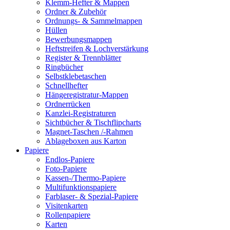
Klemm-Hefter & Mappen
Ordner & Zubehör
Ordnungs- & Sammelmappen
Hüllen
Bewerbungsmappen
Heftstreifen & Lochverstärkung
Register & Trennblätter
Ringbücher
Selbstklebetaschen
Schnellhefter
Hängeregistratur-Mappen
Ordnerrücken
Kanzlei-Registraturen
Sichtbücher & Tischflipcharts
Magnet-Taschen /-Rahmen
Ablageboxen aus Karton
Papiere
Endlos-Papiere
Foto-Papiere
Kassen-/Thermo-Papiere
Multifunktionspapiere
Farblaser- & Spezial-Papiere
Visitenkarten
Rollenpapiere
Karten