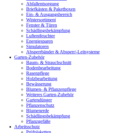
Abfallentsorgung
Briefkästen & Paketboxen
Ein- & Ausgangsbereich
Wintersortiment
Fenster & Türen
Schädlingsbekämpfung
Luftentfeuchter
Energiesparen
Simulatoren
Absperrbänder & Absperr/-Leitsysteme
Garten-Zubehör
Baum- & Strauchschnitt
Bodenbearbeitung
Rasenpflege
Holzbearbeitung
Bewässerung
Blumen- & Pflanzenpflege
Weiteres Garten-Zubehör
Gartendünger
Pflanzenschutz
Blumenerde
Schädlingsbekämpfung
Pflanzgefäße
Arbeitsschutz
Prüfplaketten