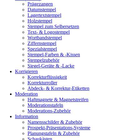
Prägezangen
Datumstempel
Lagertextstempel
Holzstempel
Stempel zum Selbersetzen
Text- & Logostempel
Wortbandstempel
Ziffernstempel
Spezialstempel
Stempel-Farben & -Kissen
Stempelzubehör
Siegel-Geräte & -Lacke
Korrigieren
Korrekturflüssigkeit
Korrekturroller
Abdeck- & Korrektur-Etiketten
Moderation
Haftmagnete & Magnetstreifen
Moderationstafeln
Moderations-Zubehör
Information
Namensschilder & Zubehör
Prospekt-Präsentations-Systeme
Planungstafeln & Zubehör
Schaukästen