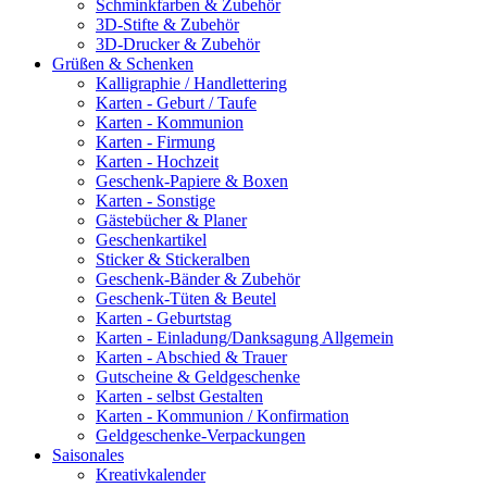
Schminkfarben & Zubehör
3D-Stifte & Zubehör
3D-Drucker & Zubehör
Grüßen & Schenken
Kalligraphie / Handlettering
Karten - Geburt / Taufe
Karten - Kommunion
Karten - Firmung
Karten - Hochzeit
Geschenk-Papiere & Boxen
Karten - Sonstige
Gästebücher & Planer
Geschenkartikel
Sticker & Stickeralben
Geschenk-Bänder & Zubehör
Geschenk-Tüten & Beutel
Karten - Geburtstag
Karten - Einladung/Danksagung Allgemein
Karten - Abschied & Trauer
Gutscheine & Geldgeschenke
Karten - selbst Gestalten
Karten - Kommunion / Konfirmation
Geldgeschenke-Verpackungen
Saisonales
Kreativkalender