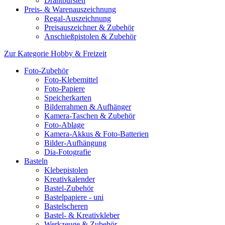
Drahtbürsten
Preis- & Warenauszeichnung
Regal-Auszeichnung
Preisauszeichner & Zubehör
Anschießpistolen & Zubehör
Zur Kategorie Hobby & Freizeit
Foto-Zubehör
Foto-Klebemittel
Foto-Papiere
Speicherkarten
Bilderrahmen & Aufhänger
Kamera-Taschen & Zubehör
Foto-Ablage
Kamera-Akkus & Foto-Batterien
Bilder-Aufhängung
Dia-Fotografie
Basteln
Klebepistolen
Kreativkalender
Bastel-Zubehör
Bastelpapiere - uni
Bastelscheren
Bastel- & Kreativkleber
Werkzeuge & Zubehör