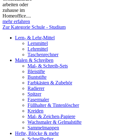
arbeiten oder
zuhause im
Homeoffice....
mehr erfahren
Zur Kategorie Schule - Studium
Lern- & Lehr-Mittel
Lernmittel
Lehrmittel
Taschenrechner
Malen & Schreiben
Mal- & Schreib-Sets
Bleistifte
Buntstifte
Farbkästen & Zubehör
Radierer
Spitzer
Fasermaler
Füllhalter & Tintenlöscher
Kreiden
Mal- & Zeichen-Papiere
Wachsmaler & Gelmalstifte
Sammelmappen
Hefte, Blöcke & mehr
Schnellhefter