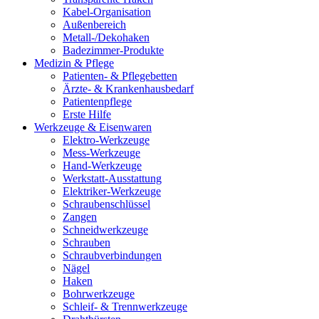
Kabel-Organisation
Außenbereich
Metall-/Dekohaken
Badezimmer-Produkte
Medizin & Pflege
Patienten- & Pflegebetten
Ärzte- & Krankenhausbedarf
Patientenpflege
Erste Hilfe
Werkzeuge & Eisenwaren
Elektro-Werkzeuge
Mess-Werkzeuge
Hand-Werkzeuge
Werkstatt-Ausstattung
Elektriker-Werkzeuge
Schraubenschlüssel
Zangen
Schneidwerkzeuge
Schrauben
Schraubverbindungen
Nägel
Haken
Bohrwerkzeuge
Schleif- & Trennwerkzeuge