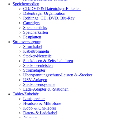
Speichermedien
CD/DVD & Datenträger-Etiketten
Datenträger-Organisation
Rohlinge: CD, DVD, Blu-Ray
Cartridges
Speichersticks
Speicherkarten
Festplatten
Stromversorgung
Stromkabel
Kabeltrommeln
Stecker-Netzteile
Steckdosen & Zeitschaltuhren
Steckdosenleisten
Stromadapter
Überspannungsschutz-Leisten & -Stecker
USV-Anlagen
Steckdosensysteme
Lade-Adapter & -Stationen
Tablet-Zubehör
Lautsprecher
Headsets & Mikrofone
Kopf- & Ohr-Hörer
Daten- & Ladekabel
Adapter