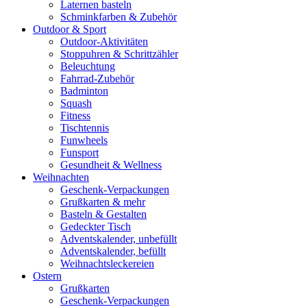
Laternen basteln
Schminkfarben & Zubehör
Outdoor & Sport
Outdoor-Aktivitäten
Stoppuhren & Schrittzähler
Beleuchtung
Fahrrad-Zubehör
Badminton
Squash
Fitness
Tischtennis
Funwheels
Funsport
Gesundheit & Wellness
Weihnachten
Geschenk-Verpackungen
Grußkarten & mehr
Basteln & Gestalten
Gedeckter Tisch
Adventskalender, unbefüllt
Adventskalender, befüllt
Weihnachtsleckereien
Ostern
Grußkarten
Geschenk-Verpackungen