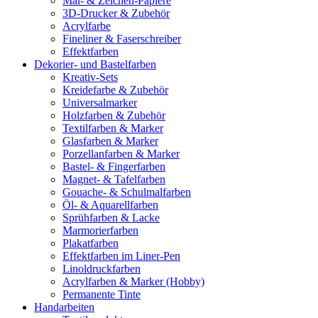
Mal- & Zeichen-Papiere
3D-Drucker & Zubehör
Acrylfarbe
Fineliner & Faserschreiber
Effektfarben
Dekorier- und Bastelfarben
Kreativ-Sets
Kreidefarbe & Zubehör
Universalmarker
Holzfarben & Zubehör
Textilfarben & Marker
Glasfarben & Marker
Porzellanfarben & Marker
Bastel- & Fingerfarben
Magnet- & Tafelfarben
Gouache- & Schulmalfarben
Öl- & Aquarellfarben
Sprühfarben & Lacke
Marmorierfarben
Plakatfarben
Effektfarben im Liner-Pen
Linoldruckfarben
Acrylfarben & Marker (Hobby)
Permanente Tinte
Handarbeiten