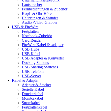
Unterhaltungselektronik
Lautsprecher
Fernbedienungen & Zubehör
Kopf- & Ohr-Hörer
Halterungen & Ständer
Audio-/Video-Grabber
USB & FireWire
Festplatten
Notebook-Zubehör
Card Reader
FireWire Kabel & -adapter
USB Hubs
USB Kabel
USB Adapter & Konverter
Docking Stations
USB Sharing Switches
USB Telefone
USB-Server
Kabel & Adapter
Adapter & Stecker
Serielle Kabel
Druckerkabel
Monitorkabel
Stromkabel
Festplattenkabel