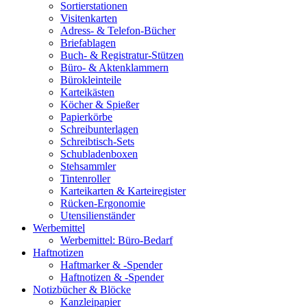
Sortierstationen
Visitenkarten
Adress- & Telefon-Bücher
Briefablagen
Buch- & Registratur-Stützen
Büro- & Aktenklammern
Bürokleinteile
Karteikästen
Köcher & Spießer
Papierkörbe
Schreibunterlagen
Schreibtisch-Sets
Schubladenboxen
Stehsammler
Tintenroller
Karteikarten & Karteiregister
Rücken-Ergonomie
Utensilienständer
Werbemittel
Werbemittel: Büro-Bedarf
Haftnotizen
Haftmarker & -Spender
Haftnotizen & -Spender
Notizbücher & Blöcke
Kanzleipapier