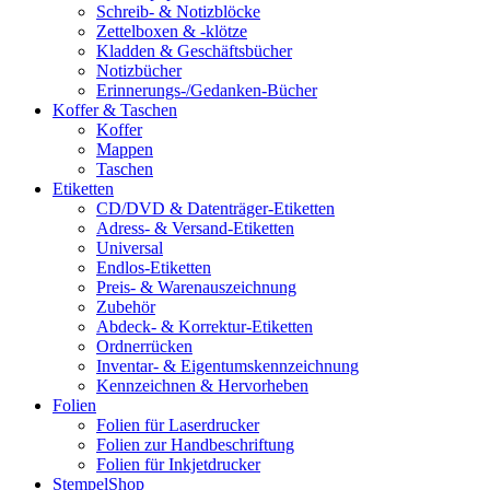
Schreib- & Notizblöcke
Zettelboxen & -klötze
Kladden & Geschäftsbücher
Notizbücher
Erinnerungs-/Gedanken-Bücher
Koffer & Taschen
Koffer
Mappen
Taschen
Etiketten
CD/DVD & Datenträger-Etiketten
Adress- & Versand-Etiketten
Universal
Endlos-Etiketten
Preis- & Warenauszeichnung
Zubehör
Abdeck- & Korrektur-Etiketten
Ordnerrücken
Inventar- & Eigentumskennzeichnung
Kennzeichnen & Hervorheben
Folien
Folien für Laserdrucker
Folien zur Handbeschriftung
Folien für Inkjetdrucker
StempelShop