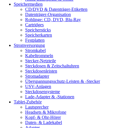
Speichermedien
CD/DVD & Datenträger-Etiketten
Datenträger-Organisation
Rohlinge: CD, DVD, Blu-Ray
Cartridges
Speichersticks
Speicherkarten
Festplatten
Stromversorgung
Stromkabel
Kabeltrommeln
Stecker-Netzteile
Steckdosen & Zeitschaltuhren
Steckdosenleisten
Stromadapter
Überspannungsschutz-Leisten & -Stecker
USV-Anlagen
Steckdosensysteme
Lade-Adapter & -Stationen
Tablet-Zubehör
Lautsprecher
Headsets & Mikrofone
Kopf- & Ohr-Hörer
Daten- & Ladekabel
Adapter