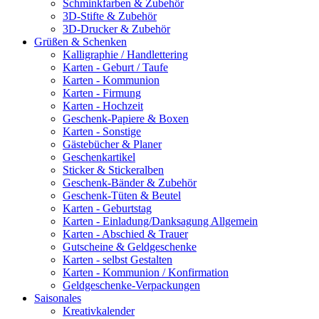
Schminkfarben & Zubehör
3D-Stifte & Zubehör
3D-Drucker & Zubehör
Grüßen & Schenken
Kalligraphie / Handlettering
Karten - Geburt / Taufe
Karten - Kommunion
Karten - Firmung
Karten - Hochzeit
Geschenk-Papiere & Boxen
Karten - Sonstige
Gästebücher & Planer
Geschenkartikel
Sticker & Stickeralben
Geschenk-Bänder & Zubehör
Geschenk-Tüten & Beutel
Karten - Geburtstag
Karten - Einladung/Danksagung Allgemein
Karten - Abschied & Trauer
Gutscheine & Geldgeschenke
Karten - selbst Gestalten
Karten - Kommunion / Konfirmation
Geldgeschenke-Verpackungen
Saisonales
Kreativkalender