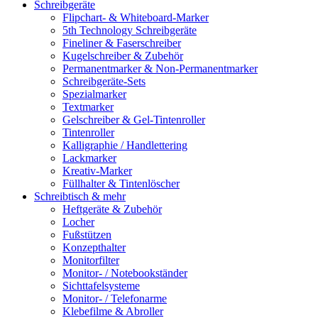
Schreibgeräte
Flipchart- & Whiteboard-Marker
5th Technology Schreibgeräte
Fineliner & Faserschreiber
Kugelschreiber & Zubehör
Permanentmarker & Non-Permanentmarker
Schreibgeräte-Sets
Spezialmarker
Textmarker
Gelschreiber & Gel-Tintenroller
Tintenroller
Kalligraphie / Handlettering
Lackmarker
Kreativ-Marker
Füllhalter & Tintenlöscher
Schreibtisch & mehr
Heftgeräte & Zubehör
Locher
Fußstützen
Konzepthalter
Monitorfilter
Monitor- / Notebookständer
Sichttafelsysteme
Monitor- / Telefonarme
Klebefilme & Abroller