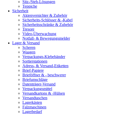
Sitz-/Steh-Lösungen
Teppiche
Sicherheit
Aktenvernichter & Zubehör
Sicherheits-Schlösser & -Kabel
Sicherheitsschränke & Zubehör
Tresore
Video-Überwachung
Notfall- & Bewegungsmelder
Lager & Versand
Scheren
Waagen
Verpackungs-Klebebänder
Sortierstationen
Adress- & Versand-Etiketten
Brief-Papiere
Brieföffner & - beschwerer
Briefumschläge
Datenträger-Versand
Verpackungsmittel
Versandkartons & -Hülsen
Versandtaschen
Lagerkästen
Falzmaschinen
Lagerbedarf