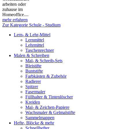
arbeiten oder
zuhause im
Homeoffice....
mehr erfahren
Zur Kategorie Schule - Studium
Lern- & Lehr-Mittel
Lernmittel
Lehrmittel
Taschenrechner
Malen & Schreiben
Mal- & Schreib-Sets
Bleistifte
Buntstifte
Farbkästen & Zubehör
Radierer
Spitzer
Fasermaler
Füllhalter & Tintenlöscher
Kreiden
Mal- & Zeichen-Papiere
Wachsmaler & Gelmalstifte
Sammelmappen
Hefte, Blöcke & mehr
Schnellhefter