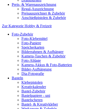
Drahtbürsten
Preis- & Warenauszeichnung
Regal-Auszeichnung
Preisauszeichner & Zubehör
Anschießpistolen & Zubehör
Zur Kategorie Hobby & Freizeit
Foto-Zubehör
Foto-Klebemittel
Foto-Papiere
Speicherkarten
Bilderrahmen & Aufhänger
Kamera-Taschen & Zubehör
Foto-Ablage
Kamera-Akkus & Foto-Batterien
Bilder-Aufhängung
Dia-Fotografie
Basteln
Klebepistolen
Kreativkalender
Bastel-Zubehör
Bastelpapiere - uni
Bastelscheren
Bastel- & Kreativkleber
Werkzeuge & Zubehör