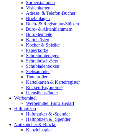
Sortierstationen
Visitenkarten
Adress- & Telefon-Bücher
Briefablagen
Buch- & Registratur-Stützen
Büro- & Aktenklammern
Bürokleinteile
Karteikästen
Köcher & Spießer
Papierkörbe
Schreibunterlagen
Schreibtisch-Sets
Schubladenboxen
Stehsammler
Tintenroller
Karteikarten & Karteiregister
Rücken-Ergonomie
Utensilienständer
Werbemittel
Werbemittel: Büro-Bedarf
Haftnotizen
Haftmarker & -Spender
Haftnotizen & -Spender
Notizbücher & Blöcke
Kanzleipapier