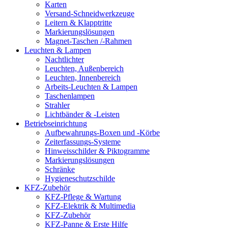
Karten
Versand-Schneidwerkzeuge
Leitern & Klapptritte
Markierungslösungen
Magnet-Taschen /-Rahmen
Leuchten & Lampen
Nachtlichter
Leuchten, Außenbereich
Leuchten, Innenbereich
Arbeits-Leuchten & Lampen
Taschenlampen
Strahler
Lichtbänder & -Leisten
Betriebseinrichtung
Aufbewahrungs-Boxen und -Körbe
Zeiterfassungs-Systeme
Hinweisschilder & Piktogramme
Markierungslösungen
Schränke
Hygieneschutzschilde
KFZ-Zubehör
KFZ-Pflege & Wartung
KFZ-Elektrik & Multimedia
KFZ-Zubehör
KFZ-Panne & Erste Hilfe