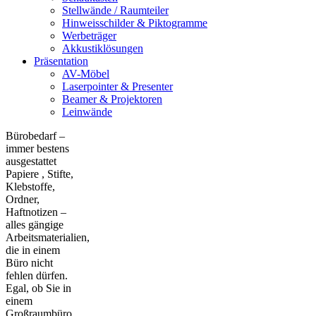
Stellwände / Raumteiler
Hinweisschilder & Piktogramme
Werbeträger
Akkustiklösungen
Präsentation
AV-Möbel
Laserpointer & Presenter
Beamer & Projektoren
Leinwände
Bürobedarf –
immer bestens
ausgestattet
Papiere , Stifte,
Klebstoffe,
Ordner,
Haftnotizen –
alles gängige
Arbeitsmaterialien,
die in einem
Büro nicht
fehlen dürfen.
Egal, ob Sie in
einem
Großraumbüro