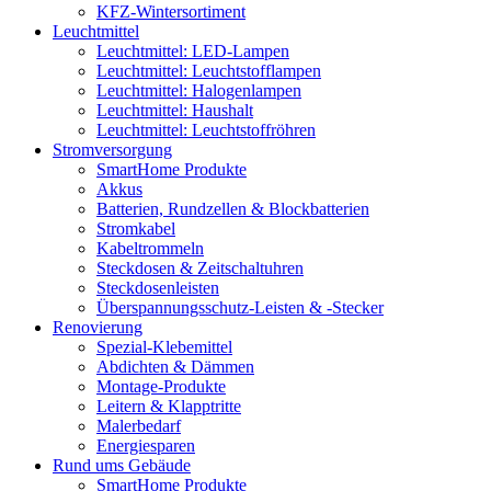
KFZ-Wintersortiment
Leuchtmittel
Leuchtmittel: LED-Lampen
Leuchtmittel: Leuchtstofflampen
Leuchtmittel: Halogenlampen
Leuchtmittel: Haushalt
Leuchtmittel: Leuchtstoffröhren
Stromversorgung
SmartHome Produkte
Akkus
Batterien, Rundzellen & Blockbatterien
Stromkabel
Kabeltrommeln
Steckdosen & Zeitschaltuhren
Steckdosenleisten
Überspannungsschutz-Leisten & -Stecker
Renovierung
Spezial-Klebemittel
Abdichten & Dämmen
Montage-Produkte
Leitern & Klapptritte
Malerbedarf
Energiesparen
Rund ums Gebäude
SmartHome Produkte