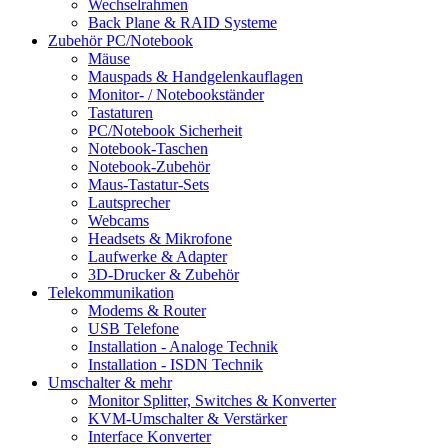
Wechselrahmen
Back Plane & RAID Systeme
Zubehör PC/Notebook
Mäuse
Mauspads & Handgelenkauflagen
Monitor- / Notebookständer
Tastaturen
PC/Notebook Sicherheit
Notebook-Taschen
Notebook-Zubehör
Maus-Tastatur-Sets
Lautsprecher
Webcams
Headsets & Mikrofone
Laufwerke & Adapter
3D-Drucker & Zubehör
Telekommunikation
Modems & Router
USB Telefone
Installation - Analoge Technik
Installation - ISDN Technik
Umschalter & mehr
Monitor Splitter, Switches & Konverter
KVM-Umschalter & Verstärker
Interface Konverter