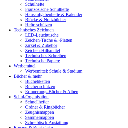
Schulhefte
Französische Schulhefte
Hausaufgabenhefte & Kalender
Blöcke & Notizbücher
Hefte schützen
Technisches Zeichnen
LED-Leuchttische
Zeichen-Tische & -Platten
Zirkel & Zubehör
Zeichen-Hilfsmittel
Technisches Schreiben
Technische Papiere
Werbemittel
Werbemittel: Schule & Studium
Bücher & mehr
Buchetiketten
Bücher schützen
Erinnerungs-Bücher & Alben
Schul-Organisation
Schnellhefter
Ordner & Ringbücher
Zeugnismappen
Sammelmappen
Schreibtisch-Austattung
Ranzen & Rucksäcke