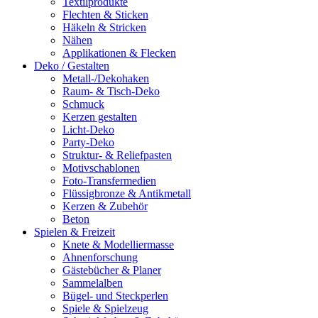
Textilprodukte
Flechten & Sticken
Häkeln & Stricken
Nähen
Applikationen & Flecken
Deko / Gestalten
Metall-/Dekohaken
Raum- & Tisch-Deko
Schmuck
Kerzen gestalten
Licht-Deko
Party-Deko
Struktur- & Reliefpasten
Motivschablonen
Foto-Transfermedien
Flüssigbronze & Antikmetall
Kerzen & Zubehör
Beton
Spielen & Freizeit
Knete & Modelliermasse
Ahnenforschung
Gästebücher & Planer
Sammelalben
Bügel- und Steckperlen
Spiele & Spielzeug