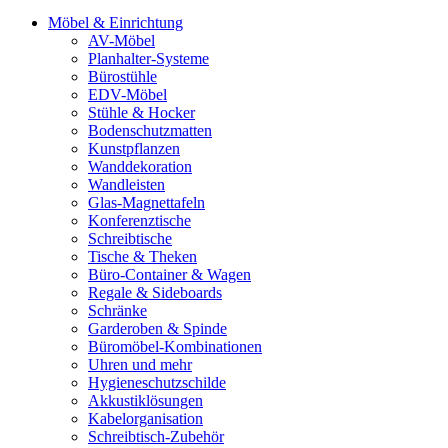
Möbel & Einrichtung
AV-Möbel
Planhalter-Systeme
Bürostühle
EDV-Möbel
Stühle & Hocker
Bodenschutzmatten
Kunstpflanzen
Wanddekoration
Wandleisten
Glas-Magnettafeln
Konferenztische
Schreibtische
Tische & Theken
Büro-Container & Wagen
Regale & Sideboards
Schränke
Garderoben & Spinde
Büromöbel-Kombinationen
Uhren und mehr
Hygieneschutzschilde
Akkustiklösungen
Kabelorganisation
Schreibtisch-Zubehör