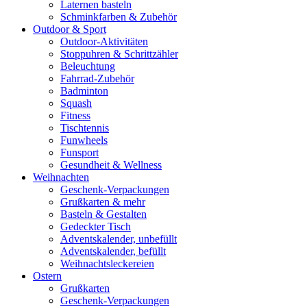
Laternen basteln
Schminkfarben & Zubehör
Outdoor & Sport
Outdoor-Aktivitäten
Stoppuhren & Schrittzähler
Beleuchtung
Fahrrad-Zubehör
Badminton
Squash
Fitness
Tischtennis
Funwheels
Funsport
Gesundheit & Wellness
Weihnachten
Geschenk-Verpackungen
Grußkarten & mehr
Basteln & Gestalten
Gedeckter Tisch
Adventskalender, unbefüllt
Adventskalender, befüllt
Weihnachtsleckereien
Ostern
Grußkarten
Geschenk-Verpackungen