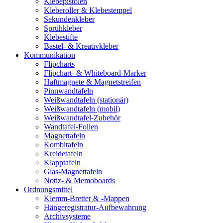
Klebepistolen
Kleberoller & Klebestempel
Sekundenkleber
Sprühkleber
Klebestifte
Bastel- & Kreativkleber
Kommunikation
Flipcharts
Flipchart- & Whiteboard-Marker
Haftmagnete & Magnetstreifen
Pinnwandtafeln
Weißwandtafeln (stationär)
Weißwandtafeln (mobil)
Weißwandtafel-Zubehör
Wandtafel-Folien
Magnettafeln
Kombitafeln
Kreidetafeln
Klapptafeln
Glas-Magnettafeln
Notiz- & Memoboards
Ordnungsmittel
Klemm-Bretter & -Mappen
Hängeregistratur-Aufbewahrung
Archivsysteme