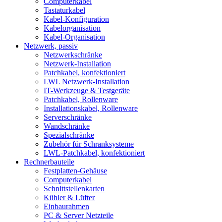
Computerkabel
Tastaturkabel
Kabel-Konfiguration
Kabelorganisation
Kabel-Organisation
Netzwerk, passiv
Netzwerkschränke
Netzwerk-Installation
Patchkabel, konfektioniert
LWL Netzwerk-Installation
IT-Werkzeuge & Testgeräte
Patchkabel, Rollenware
Installationskabel, Rollenware
Serverschränke
Wandschränke
Spezialschränke
Zubehör für Schranksysteme
LWL-Patchkabel, konfektioniert
Rechnerbauteile
Festplatten-Gehäuse
Computerkabel
Schnittstellenkarten
Kühler & Lüfter
Einbaurahmen
PC & Server Netzteile