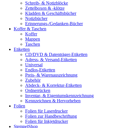
Schreib- & Notizblöcke
Zettelboxen & -klötze
Kladden & Geschäftsbücher
Notizbücher
Erinnerungs-/Gedanken-Bücher
Koffer & Taschen
Koffer
Mappen
Taschen
Etiketten
CD/DVD & Datenträger-Etiketten
Adress- & Versand-Etiketten
Universal
Endlos-Etiketten
Preis- & Warenauszeichnung
Zubehör
Abdeck- & Korrektur-Etiketten
Ordnerrücken
Inventar- & Eigentumskennzeichnung
Kennzeichnen & Hervorheben
Folien
Folien für Laserdrucker
Folien zur Handbeschriftung
Folien für Inkjetdrucker
StempelShop