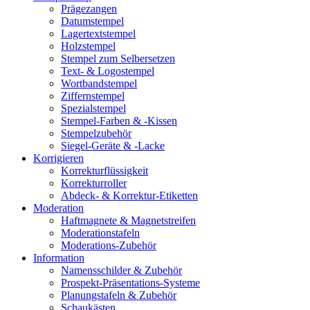
Prägezangen
Datumstempel
Lagertextstempel
Holzstempel
Stempel zum Selbersetzen
Text- & Logostempel
Wortbandstempel
Ziffernstempel
Spezialstempel
Stempel-Farben & -Kissen
Stempelzubehör
Siegel-Geräte & -Lacke
Korrigieren
Korrekturflüssigkeit
Korrekturroller
Abdeck- & Korrektur-Etiketten
Moderation
Haftmagnete & Magnetstreifen
Moderationstafeln
Moderations-Zubehör
Information
Namensschilder & Zubehör
Prospekt-Präsentations-Systeme
Planungstafeln & Zubehör
Schaukästen