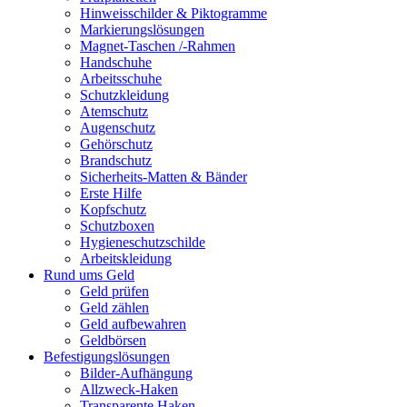
Hinweisschilder & Piktogramme
Markierungslösungen
Magnet-Taschen /-Rahmen
Handschuhe
Arbeitsschuhe
Schutzkleidung
Atemschutz
Augenschutz
Gehörschutz
Brandschutz
Sicherheits-Matten & Bänder
Erste Hilfe
Kopfschutz
Schutzboxen
Hygieneschutzschilde
Arbeitskleidung
Rund ums Geld
Geld prüfen
Geld zählen
Geld aufbewahren
Geldbörsen
Befestigungslösungen
Bilder-Aufhängung
Allzweck-Haken
Transparente Haken