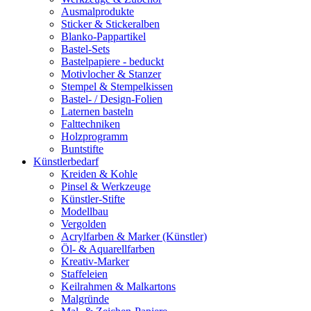
Ausmalprodukte
Sticker & Stickeralben
Blanko-Pappartikel
Bastel-Sets
Bastelpapiere - beduckt
Motivlocher & Stanzer
Stempel & Stempelkissen
Bastel- / Design-Folien
Laternen basteln
Falttechniken
Holzprogramm
Buntstifte
Künstlerbedarf
Kreiden & Kohle
Pinsel & Werkzeuge
Künstler-Stifte
Modellbau
Vergolden
Acrylfarben & Marker (Künstler)
Öl- & Aquarellfarben
Kreativ-Marker
Staffeleien
Keilrahmen & Malkartons
Malgründe