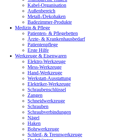
Kabel-Organisation
Außenbereich
Metall-/Dekohaken
Badezimmer-Produkte
Medizin & Pflege
Patienten- & Pflegebetten
Ärzte- & Krankenhausbedarf
Patientenpflege
Erste Hilfe
Werkzeuge & Eisenwaren
Elektro-Werkzeuge
Mess-Werkzeuge
Hand-Werkzeuge
Werkstatt-Ausstattung
Elektriker-Werkzeuge
Schraubenschlüssel
Zangen
Schneidwerkzeuge
Schrauben
Schraubverbindungen
Nägel
Haken
Bohrwerkzeuge
Schleif- & Trennwerkzeuge