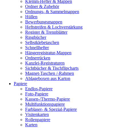
Klemm-Hefter & Mappen
Ordner & Zubehör
Ordnungs- & Sammelmappen
Hüllen
Bewerbungsmappen
Heftstreifen & Lochverstärkung
Register & Trennblätter
Ringbücher
Selbstklebetaschen
Schnellhefter
Hängeregistratur-Mappen
Ordnerrücken
Kanzlei-Registraturen
Sichtbücher & Tischflipcharts
Magnet-Taschen /-Rahmen
Ablageboxen aus Karton
Papiere
Endlos-Papiere
Foto-Papiere
Kassen-/Thermo-Papiere
Multifunktionspapiere
Farblaser- & Spezial-Papiere
Visitenkarten
Rollenpapiere
Karten