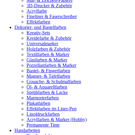
Mal- & Zeichen-Papiere
3D-Drucker & Zubehör
Acrylfarbe
Fineliner & Faserschreiber
Effektfarben
Dekorier- und Bastelfarben
Kreativ-Sets
Kreidefarbe & Zubehör
Universalmarker
Holzfarben & Zubehör
Textilfarben & Marker
Glasfarben & Marker
Porzellanfarben & Marker
Bastel- & Fingerfarben
Magnet- & Tafelfarben
Gouache- & Schulmalfarben
Öl- & Aquarellfarben
Sprühfarben & Lacke
Marmorierfarben
Plakatfarben
Effektfarben im Liner-Pen
Linoldruckfarben
Acrylfarben & Marker (Hobby)
Permanente Tinte
Handarbeiten