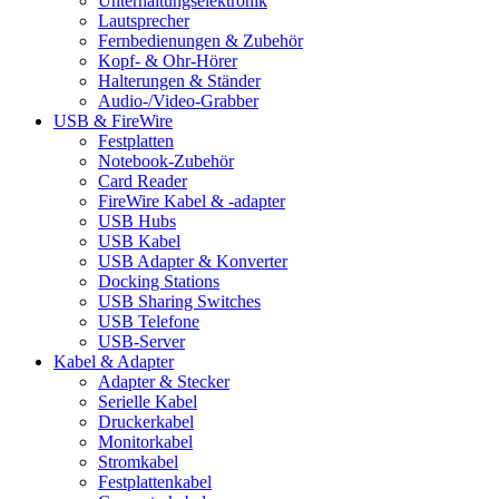
Unterhaltungselektronik
Lautsprecher
Fernbedienungen & Zubehör
Kopf- & Ohr-Hörer
Halterungen & Ständer
Audio-/Video-Grabber
USB & FireWire
Festplatten
Notebook-Zubehör
Card Reader
FireWire Kabel & -adapter
USB Hubs
USB Kabel
USB Adapter & Konverter
Docking Stations
USB Sharing Switches
USB Telefone
USB-Server
Kabel & Adapter
Adapter & Stecker
Serielle Kabel
Druckerkabel
Monitorkabel
Stromkabel
Festplattenkabel