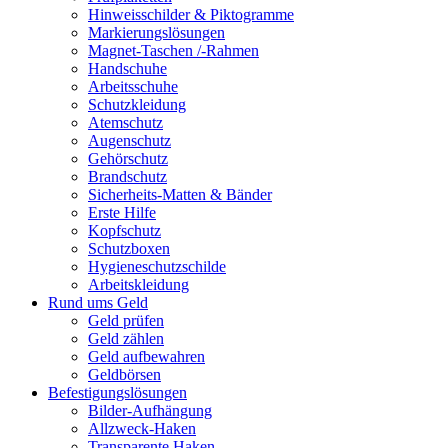
Hinweisschilder & Piktogramme
Markierungslösungen
Magnet-Taschen /-Rahmen
Handschuhe
Arbeitsschuhe
Schutzkleidung
Atemschutz
Augenschutz
Gehörschutz
Brandschutz
Sicherheits-Matten & Bänder
Erste Hilfe
Kopfschutz
Schutzboxen
Hygieneschutzschilde
Arbeitskleidung
Rund ums Geld
Geld prüfen
Geld zählen
Geld aufbewahren
Geldbörsen
Befestigungslösungen
Bilder-Aufhängung
Allzweck-Haken
Transparente Haken