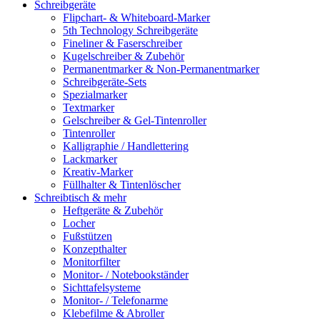
Schreibgeräte
Flipchart- & Whiteboard-Marker
5th Technology Schreibgeräte
Fineliner & Faserschreiber
Kugelschreiber & Zubehör
Permanentmarker & Non-Permanentmarker
Schreibgeräte-Sets
Spezialmarker
Textmarker
Gelschreiber & Gel-Tintenroller
Tintenroller
Kalligraphie / Handlettering
Lackmarker
Kreativ-Marker
Füllhalter & Tintenlöscher
Schreibtisch & mehr
Heftgeräte & Zubehör
Locher
Fußstützen
Konzepthalter
Monitorfilter
Monitor- / Notebookständer
Sichttafelsysteme
Monitor- / Telefonarme
Klebefilme & Abroller