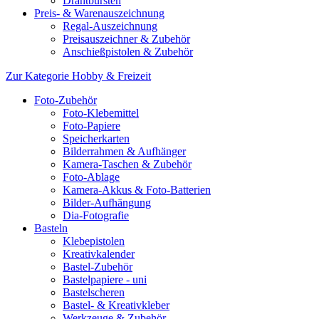
Drahtbürsten
Preis- & Warenauszeichnung
Regal-Auszeichnung
Preisauszeichner & Zubehör
Anschießpistolen & Zubehör
Zur Kategorie Hobby & Freizeit
Foto-Zubehör
Foto-Klebemittel
Foto-Papiere
Speicherkarten
Bilderrahmen & Aufhänger
Kamera-Taschen & Zubehör
Foto-Ablage
Kamera-Akkus & Foto-Batterien
Bilder-Aufhängung
Dia-Fotografie
Basteln
Klebepistolen
Kreativkalender
Bastel-Zubehör
Bastelpapiere - uni
Bastelscheren
Bastel- & Kreativkleber
Werkzeuge & Zubehör