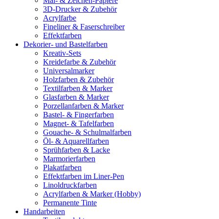
Mal- & Zeichen-Papiere
3D-Drucker & Zubehör
Acrylfarbe
Fineliner & Faserschreiber
Effektfarben
Dekorier- und Bastelfarben
Kreativ-Sets
Kreidefarbe & Zubehör
Universalmarker
Holzfarben & Zubehör
Textilfarben & Marker
Glasfarben & Marker
Porzellanfarben & Marker
Bastel- & Fingerfarben
Magnet- & Tafelfarben
Gouache- & Schulmalfarben
Öl- & Aquarellfarben
Sprühfarben & Lacke
Marmorierfarben
Plakatfarben
Effektfarben im Liner-Pen
Linoldruckfarben
Acrylfarben & Marker (Hobby)
Permanente Tinte
Handarbeiten