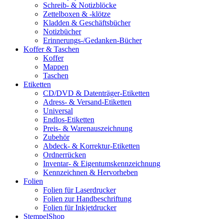
Schreib- & Notizblöcke
Zettelboxen & -klötze
Kladden & Geschäftsbücher
Notizbücher
Erinnerungs-/Gedanken-Bücher
Koffer & Taschen
Koffer
Mappen
Taschen
Etiketten
CD/DVD & Datenträger-Etiketten
Adress- & Versand-Etiketten
Universal
Endlos-Etiketten
Preis- & Warenauszeichnung
Zubehör
Abdeck- & Korrektur-Etiketten
Ordnerrücken
Inventar- & Eigentumskennzeichnung
Kennzeichnen & Hervorheben
Folien
Folien für Laserdrucker
Folien zur Handbeschriftung
Folien für Inkjetdrucker
StempelShop