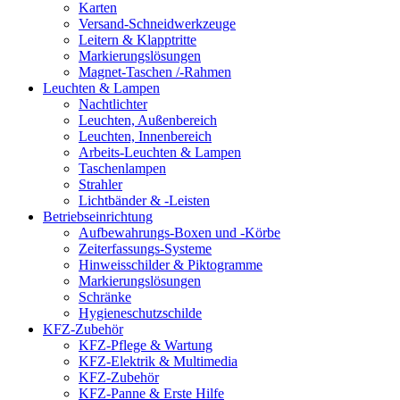
Karten
Versand-Schneidwerkzeuge
Leitern & Klapptritte
Markierungslösungen
Magnet-Taschen /-Rahmen
Leuchten & Lampen
Nachtlichter
Leuchten, Außenbereich
Leuchten, Innenbereich
Arbeits-Leuchten & Lampen
Taschenlampen
Strahler
Lichtbänder & -Leisten
Betriebseinrichtung
Aufbewahrungs-Boxen und -Körbe
Zeiterfassungs-Systeme
Hinweisschilder & Piktogramme
Markierungslösungen
Schränke
Hygieneschutzschilde
KFZ-Zubehör
KFZ-Pflege & Wartung
KFZ-Elektrik & Multimedia
KFZ-Zubehör
KFZ-Panne & Erste Hilfe