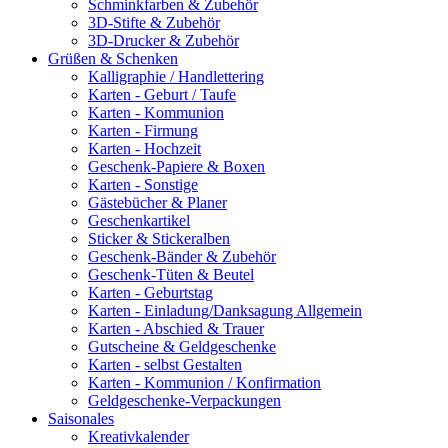
Schminkfarben & Zubehör
3D-Stifte & Zubehör
3D-Drucker & Zubehör
Grüßen & Schenken
Kalligraphie / Handlettering
Karten - Geburt / Taufe
Karten - Kommunion
Karten - Firmung
Karten - Hochzeit
Geschenk-Papiere & Boxen
Karten - Sonstige
Gästebücher & Planer
Geschenkartikel
Sticker & Stickeralben
Geschenk-Bänder & Zubehör
Geschenk-Tüten & Beutel
Karten - Geburtstag
Karten - Einladung/Danksagung Allgemein
Karten - Abschied & Trauer
Gutscheine & Geldgeschenke
Karten - selbst Gestalten
Karten - Kommunion / Konfirmation
Geldgeschenke-Verpackungen
Saisonales
Kreativkalender