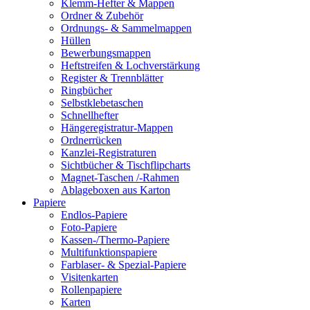
Klemm-Hefter & Mappen
Ordner & Zubehör
Ordnungs- & Sammelmappen
Hüllen
Bewerbungsmappen
Heftstreifen & Lochverstärkung
Register & Trennblätter
Ringbücher
Selbstklebetaschen
Schnellhefter
Hängeregistratur-Mappen
Ordnerrücken
Kanzlei-Registraturen
Sichtbücher & Tischflipcharts
Magnet-Taschen /-Rahmen
Ablageboxen aus Karton
Papiere
Endlos-Papiere
Foto-Papiere
Kassen-/Thermo-Papiere
Multifunktionspapiere
Farblaser- & Spezial-Papiere
Visitenkarten
Rollenpapiere
Karten