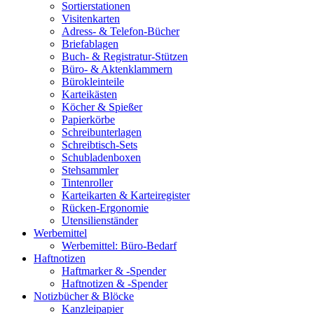
Sortierstationen
Visitenkarten
Adress- & Telefon-Bücher
Briefablagen
Buch- & Registratur-Stützen
Büro- & Aktenklammern
Bürokleinteile
Karteikästen
Köcher & Spießer
Papierkörbe
Schreibunterlagen
Schreibtisch-Sets
Schubladenboxen
Stehsammler
Tintenroller
Karteikarten & Karteiregister
Rücken-Ergonomie
Utensilienständer
Werbemittel
Werbemittel: Büro-Bedarf
Haftnotizen
Haftmarker & -Spender
Haftnotizen & -Spender
Notizbücher & Blöcke
Kanzleipapier