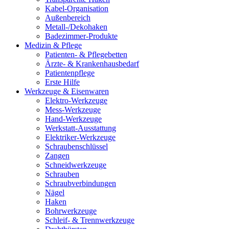
Kabel-Organisation
Außenbereich
Metall-/Dekohaken
Badezimmer-Produkte
Medizin & Pflege
Patienten- & Pflegebetten
Ärzte- & Krankenhausbedarf
Patientenpflege
Erste Hilfe
Werkzeuge & Eisenwaren
Elektro-Werkzeuge
Mess-Werkzeuge
Hand-Werkzeuge
Werkstatt-Ausstattung
Elektriker-Werkzeuge
Schraubenschlüssel
Zangen
Schneidwerkzeuge
Schrauben
Schraubverbindungen
Nägel
Haken
Bohrwerkzeuge
Schleif- & Trennwerkzeuge