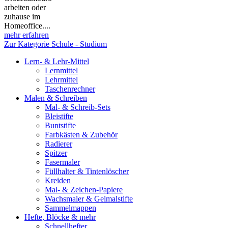
arbeiten oder
zuhause im
Homeoffice....
mehr erfahren
Zur Kategorie Schule - Studium
Lern- & Lehr-Mittel
Lernmittel
Lehrmittel
Taschenrechner
Malen & Schreiben
Mal- & Schreib-Sets
Bleistifte
Buntstifte
Farbkästen & Zubehör
Radierer
Spitzer
Fasermaler
Füllhalter & Tintenlöscher
Kreiden
Mal- & Zeichen-Papiere
Wachsmaler & Gelmalstifte
Sammelmappen
Hefte, Blöcke & mehr
Schnellhefter