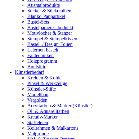
Ausmalprodukte
Sticker & Stickeralben
Blanko-Pappartikel
Bastel-Sets
Bastelpapiere - beduckt
Motivlocher & Stanzer
Stempel & Stempelkissen
Bastel- / Design-Folien
Laternen basteln
Falttechniken
Holzprogramm
Buntstifte
Künstlerbedarf
Kreiden & Kohle
Pinsel & Werkzeuge
Künstler-Stifte
Modellbau
Vergolden
Acrylfarben & Marker (Künstler)
Öl- & Aquarellfarben
Kreativ-Marker
Staffeleien
Keilrahmen & Malkartons
Malgründe