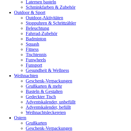
Laternen basteln
Schminkfarben & Zubehör
Outdoor & Sport
Outdoor-Aktivitäten
Stoppuhren & Schrittzähler
Beleuchtung
Fahrrad-Zubehör
Badminton
Squash
Fitness
Tischtennis
Funwheels
Funsport
Gesundheit & Wellness
Weihnachten
Geschenk-Verpackungen
Grußkarten & mehr
Basteln & Gestalten
Gedeckter Tisch
Adventskalender, unbefüllt
Adventskalender, befüllt
Weihnachtsleckereien
Ostern
Grußkarten
Geschenk-Verpackungen