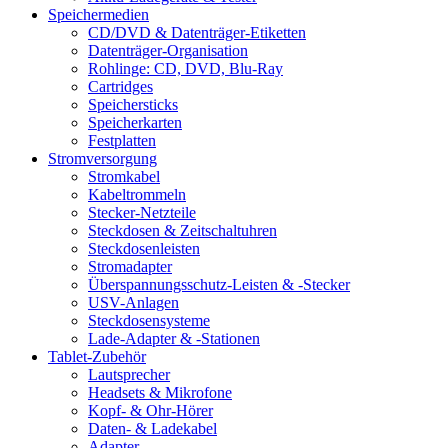
Speichermedien
CD/DVD & Datenträger-Etiketten
Datenträger-Organisation
Rohlinge: CD, DVD, Blu-Ray
Cartridges
Speichersticks
Speicherkarten
Festplatten
Stromversorgung
Stromkabel
Kabeltrommeln
Stecker-Netzteile
Steckdosen & Zeitschaltuhren
Steckdosenleisten
Stromadapter
Überspannungsschutz-Leisten & -Stecker
USV-Anlagen
Steckdosensysteme
Lade-Adapter & -Stationen
Tablet-Zubehör
Lautsprecher
Headsets & Mikrofone
Kopf- & Ohr-Hörer
Daten- & Ladekabel
Adapter