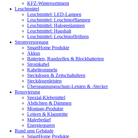
KFZ-Wintersortiment
Leuchtmittel
Leuchtmittel: LED-Lampen
Leuchtmittel: Leuchtstofflampen
Leuchtmittel: Halogenlampen
Leuchtmittel: Haushalt
Leuchtmittel: Leuchtstoffröhren
Stromversorgung
SmartHome Produkte
Akkus
Batterien, Rundzellen & Blockbatterien
Stromkabel
Kabeltrommeln
Steckdosen & Zeitschaltuhren
Steckdosenleisten
Überspannungsschutz-Leisten & -Stecker
Renovierung
Spezial-Klebemittel
Abdichten & Dämmen
Montage-Produkte
Leitern & Klapptritte
Malerbedarf
Energiesparen
Rund ums Gebäude
SmartHome Produkte