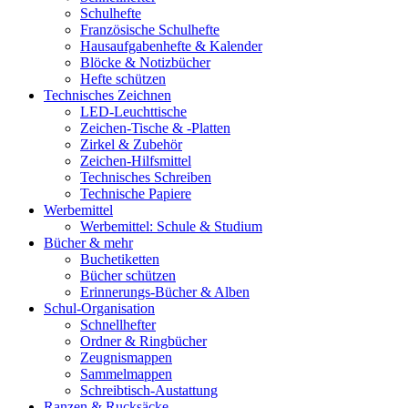
Schulhefte
Französische Schulhefte
Hausaufgabenhefte & Kalender
Blöcke & Notizbücher
Hefte schützen
Technisches Zeichnen
LED-Leuchttische
Zeichen-Tische & -Platten
Zirkel & Zubehör
Zeichen-Hilfsmittel
Technisches Schreiben
Technische Papiere
Werbemittel
Werbemittel: Schule & Studium
Bücher & mehr
Buchetiketten
Bücher schützen
Erinnerungs-Bücher & Alben
Schul-Organisation
Schnellhefter
Ordner & Ringbücher
Zeugnismappen
Sammelmappen
Schreibtisch-Austattung
Ranzen & Rucksäcke