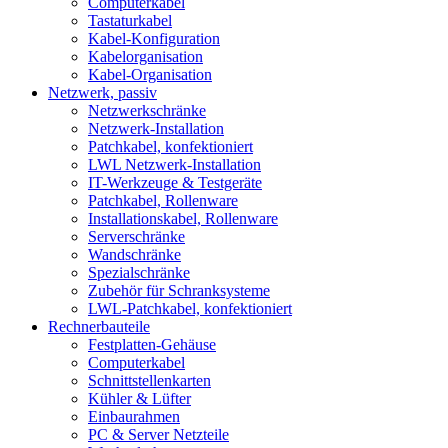
Computerkabel
Tastaturkabel
Kabel-Konfiguration
Kabelorganisation
Kabel-Organisation
Netzwerk, passiv
Netzwerkschränke
Netzwerk-Installation
Patchkabel, konfektioniert
LWL Netzwerk-Installation
IT-Werkzeuge & Testgeräte
Patchkabel, Rollenware
Installationskabel, Rollenware
Serverschränke
Wandschränke
Spezialschränke
Zubehör für Schranksysteme
LWL-Patchkabel, konfektioniert
Rechnerbauteile
Festplatten-Gehäuse
Computerkabel
Schnittstellenkarten
Kühler & Lüfter
Einbaurahmen
PC & Server Netzteile