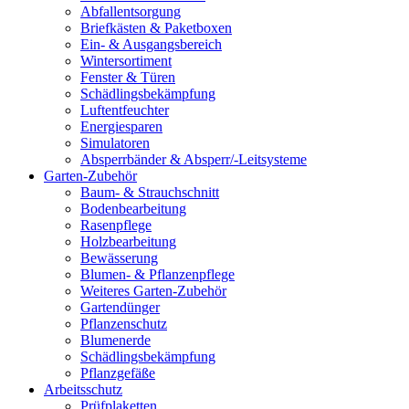
Abfallentsorgung
Briefkästen & Paketboxen
Ein- & Ausgangsbereich
Wintersortiment
Fenster & Türen
Schädlingsbekämpfung
Luftentfeuchter
Energiesparen
Simulatoren
Absperrbänder & Absperr/-Leitsysteme
Garten-Zubehör
Baum- & Strauchschnitt
Bodenbearbeitung
Rasenpflege
Holzbearbeitung
Bewässerung
Blumen- & Pflanzenpflege
Weiteres Garten-Zubehör
Gartendünger
Pflanzenschutz
Blumenerde
Schädlingsbekämpfung
Pflanzgefäße
Arbeitsschutz
Prüfplaketten