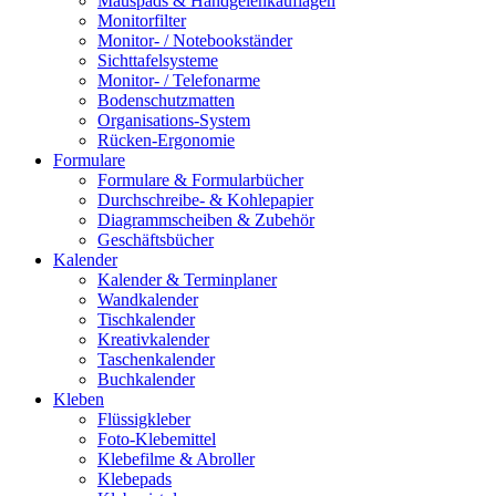
Mauspads & Handgelenkauflagen
Monitorfilter
Monitor- / Notebookständer
Sichttafelsysteme
Monitor- / Telefonarme
Bodenschutzmatten
Organisations-System
Rücken-Ergonomie
Formulare
Formulare & Formularbücher
Durchschreibe- & Kohlepapier
Diagrammscheiben & Zubehör
Geschäftsbücher
Kalender
Kalender & Terminplaner
Wandkalender
Tischkalender
Kreativkalender
Taschenkalender
Buchkalender
Kleben
Flüssigkleber
Foto-Klebemittel
Klebefilme & Abroller
Klebepads