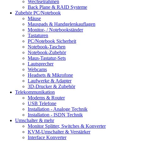
Wechselrahmen
Back Plane & RAID Systeme
Zubehör PC/Notebook
Mäuse
Mauspads & Handgelenkauflagen
Monitor- / Notebookständer
Tastaturen
PC/Notebook Sicherheit
Notebook-Taschen
Notebook-Zubehör
Maus-Tastatur-Sets
Lautsprecher
Webcams
Headsets & Mikrofone
Laufwerke & Adapter
3D-Drucker & Zubehör
Telekommunikation
Modems & Router
USB Telefone
Installation - Analoge Technik
Installation - ISDN Technik
Umschalter & mehr
Monitor Splitter, Switches & Konverter
KVM-Umschalter & Verstärker
Interface Konverter