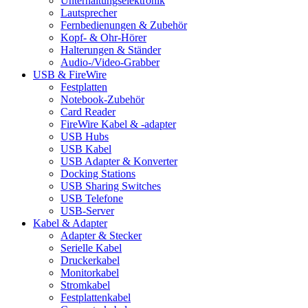
Unterhaltungselektronik
Lautsprecher
Fernbedienungen & Zubehör
Kopf- & Ohr-Hörer
Halterungen & Ständer
Audio-/Video-Grabber
USB & FireWire
Festplatten
Notebook-Zubehör
Card Reader
FireWire Kabel & -adapter
USB Hubs
USB Kabel
USB Adapter & Konverter
Docking Stations
USB Sharing Switches
USB Telefone
USB-Server
Kabel & Adapter
Adapter & Stecker
Serielle Kabel
Druckerkabel
Monitorkabel
Stromkabel
Festplattenkabel