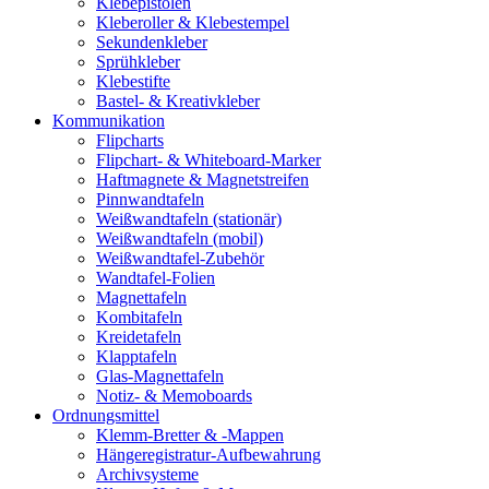
Klebepistolen
Kleberoller & Klebestempel
Sekundenkleber
Sprühkleber
Klebestifte
Bastel- & Kreativkleber
Kommunikation
Flipcharts
Flipchart- & Whiteboard-Marker
Haftmagnete & Magnetstreifen
Pinnwandtafeln
Weißwandtafeln (stationär)
Weißwandtafeln (mobil)
Weißwandtafel-Zubehör
Wandtafel-Folien
Magnettafeln
Kombitafeln
Kreidetafeln
Klapptafeln
Glas-Magnettafeln
Notiz- & Memoboards
Ordnungsmittel
Klemm-Bretter & -Mappen
Hängeregistratur-Aufbewahrung
Archivsysteme