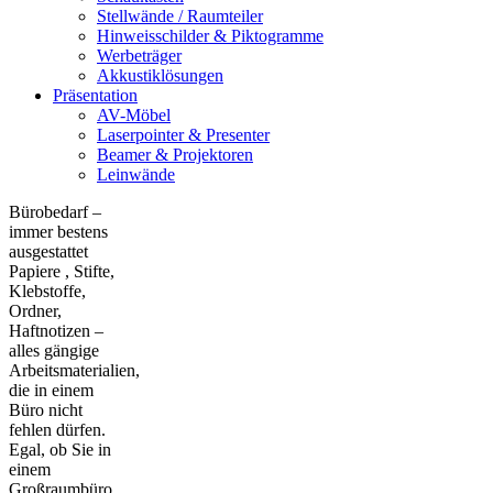
Stellwände / Raumteiler
Hinweisschilder & Piktogramme
Werbeträger
Akkustiklösungen
Präsentation
AV-Möbel
Laserpointer & Presenter
Beamer & Projektoren
Leinwände
Bürobedarf –
immer bestens
ausgestattet
Papiere , Stifte,
Klebstoffe,
Ordner,
Haftnotizen –
alles gängige
Arbeitsmaterialien,
die in einem
Büro nicht
fehlen dürfen.
Egal, ob Sie in
einem
Großraumbüro