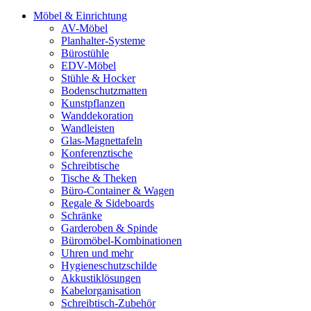
Möbel & Einrichtung
AV-Möbel
Planhalter-Systeme
Bürostühle
EDV-Möbel
Stühle & Hocker
Bodenschutzmatten
Kunstpflanzen
Wanddekoration
Wandleisten
Glas-Magnettafeln
Konferenztische
Schreibtische
Tische & Theken
Büro-Container & Wagen
Regale & Sideboards
Schränke
Garderoben & Spinde
Büromöbel-Kombinationen
Uhren und mehr
Hygieneschutzschilde
Akkustiklösungen
Kabelorganisation
Schreibtisch-Zubehör