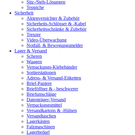
Sitz-/Steh-Lösungen
Teppiche
Sicherheit
Aktenvernichter & Zubehör
Sicherheits-Schlösser & -Kabel
Sicherheitsschränke & Zubehör
Tresore
Video-Überwachung
Notfall- & Bewegungsmelder
Lager & Versand
Scheren
Waagen
Verpackungs-Klebebänder
Sortierstationen
Adress- & Versand-Etiketten
Brief-Papiere
Brieföffner & - beschwerer
Briefumschläge
Datenträger-Versand
Verpackungsmittel
Versandkartons & -Hülsen
Versandtaschen
Lagerkästen
Falzmaschinen
Lagerbedarf