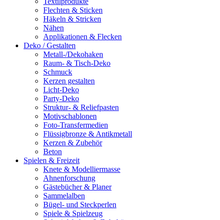
Textilprodukte
Flechten & Sticken
Häkeln & Stricken
Nähen
Applikationen & Flecken
Deko / Gestalten
Metall-/Dekohaken
Raum- & Tisch-Deko
Schmuck
Kerzen gestalten
Licht-Deko
Party-Deko
Struktur- & Reliefpasten
Motivschablonen
Foto-Transfermedien
Flüssigbronze & Antikmetall
Kerzen & Zubehör
Beton
Spielen & Freizeit
Knete & Modelliermasse
Ahnenforschung
Gästebücher & Planer
Sammelalben
Bügel- und Steckperlen
Spiele & Spielzeug