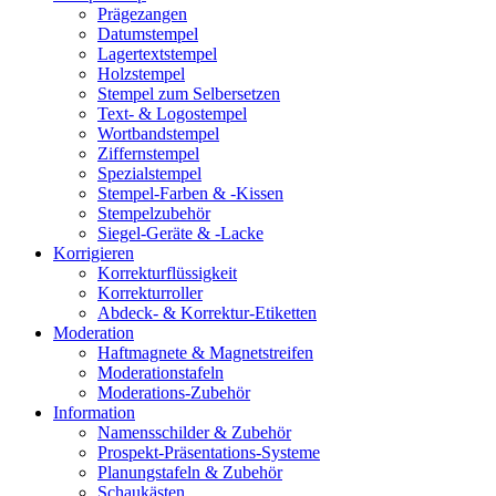
Prägezangen
Datumstempel
Lagertextstempel
Holzstempel
Stempel zum Selbersetzen
Text- & Logostempel
Wortbandstempel
Ziffernstempel
Spezialstempel
Stempel-Farben & -Kissen
Stempelzubehör
Siegel-Geräte & -Lacke
Korrigieren
Korrekturflüssigkeit
Korrekturroller
Abdeck- & Korrektur-Etiketten
Moderation
Haftmagnete & Magnetstreifen
Moderationstafeln
Moderations-Zubehör
Information
Namensschilder & Zubehör
Prospekt-Präsentations-Systeme
Planungstafeln & Zubehör
Schaukästen