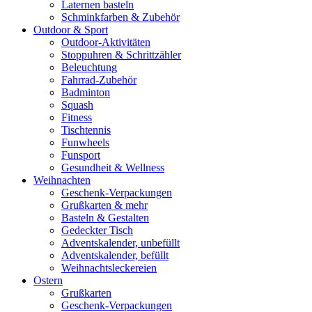
Laternen basteln
Schminkfarben & Zubehör
Outdoor & Sport
Outdoor-Aktivitäten
Stoppuhren & Schrittzähler
Beleuchtung
Fahrrad-Zubehör
Badminton
Squash
Fitness
Tischtennis
Funwheels
Funsport
Gesundheit & Wellness
Weihnachten
Geschenk-Verpackungen
Grußkarten & mehr
Basteln & Gestalten
Gedeckter Tisch
Adventskalender, unbefüllt
Adventskalender, befüllt
Weihnachtsleckereien
Ostern
Grußkarten
Geschenk-Verpackungen