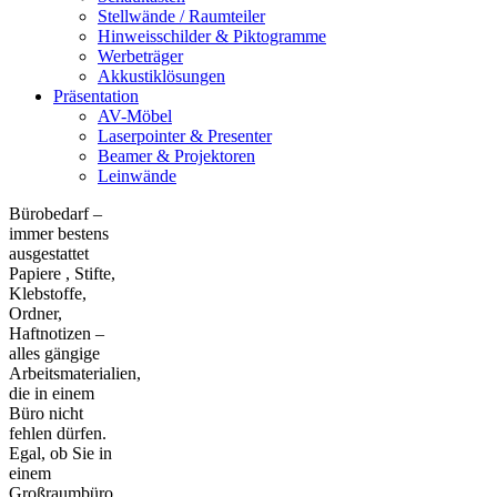
Stellwände / Raumteiler
Hinweisschilder & Piktogramme
Werbeträger
Akkustiklösungen
Präsentation
AV-Möbel
Laserpointer & Presenter
Beamer & Projektoren
Leinwände
Bürobedarf –
immer bestens
ausgestattet
Papiere , Stifte,
Klebstoffe,
Ordner,
Haftnotizen –
alles gängige
Arbeitsmaterialien,
die in einem
Büro nicht
fehlen dürfen.
Egal, ob Sie in
einem
Großraumbüro