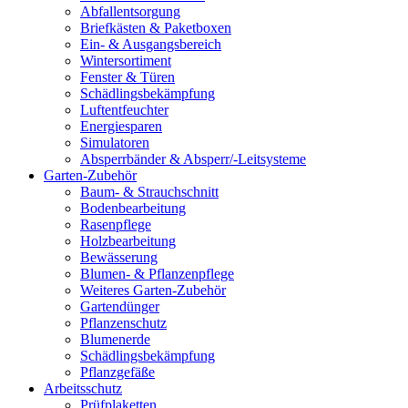
Abfallentsorgung
Briefkästen & Paketboxen
Ein- & Ausgangsbereich
Wintersortiment
Fenster & Türen
Schädlingsbekämpfung
Luftentfeuchter
Energiesparen
Simulatoren
Absperrbänder & Absperr/-Leitsysteme
Garten-Zubehör
Baum- & Strauchschnitt
Bodenbearbeitung
Rasenpflege
Holzbearbeitung
Bewässerung
Blumen- & Pflanzenpflege
Weiteres Garten-Zubehör
Gartendünger
Pflanzenschutz
Blumenerde
Schädlingsbekämpfung
Pflanzgefäße
Arbeitsschutz
Prüfplaketten