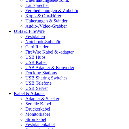
Unterhaltungselektronik
Lautsprecher
Fernbedienungen & Zubehör
Kopf- & Ohr-Hörer
Halterungen & Ständer
Audio-/Video-Grabber
USB & FireWire
Festplatten
Notebook-Zubehör
Card Reader
FireWire Kabel & -adapter
USB Hubs
USB Kabel
USB Adapter & Konverter
Docking Stations
USB Sharing Switches
USB Telefone
USB-Server
Kabel & Adapter
Adapter & Stecker
Serielle Kabel
Druckerkabel
Monitorkabel
Stromkabel
Festplattenkabel