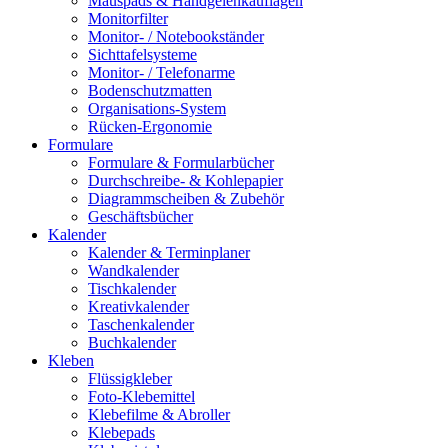
Mauspads & Handgelenkauflagen
Monitorfilter
Monitor- / Notebookständer
Sichttafelsysteme
Monitor- / Telefonarme
Bodenschutzmatten
Organisations-System
Rücken-Ergonomie
Formulare
Formulare & Formularbücher
Durchschreibe- & Kohlepapier
Diagrammscheiben & Zubehör
Geschäftsbücher
Kalender
Kalender & Terminplaner
Wandkalender
Tischkalender
Kreativkalender
Taschenkalender
Buchkalender
Kleben
Flüssigkleber
Foto-Klebemittel
Klebefilme & Abroller
Klebepads