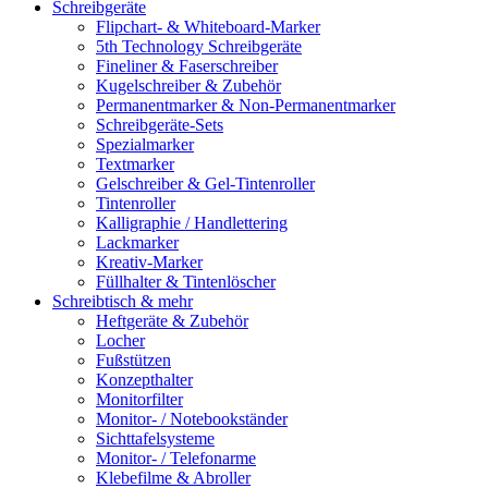
Schreibgeräte
Flipchart- & Whiteboard-Marker
5th Technology Schreibgeräte
Fineliner & Faserschreiber
Kugelschreiber & Zubehör
Permanentmarker & Non-Permanentmarker
Schreibgeräte-Sets
Spezialmarker
Textmarker
Gelschreiber & Gel-Tintenroller
Tintenroller
Kalligraphie / Handlettering
Lackmarker
Kreativ-Marker
Füllhalter & Tintenlöscher
Schreibtisch & mehr
Heftgeräte & Zubehör
Locher
Fußstützen
Konzepthalter
Monitorfilter
Monitor- / Notebookständer
Sichttafelsysteme
Monitor- / Telefonarme
Klebefilme & Abroller