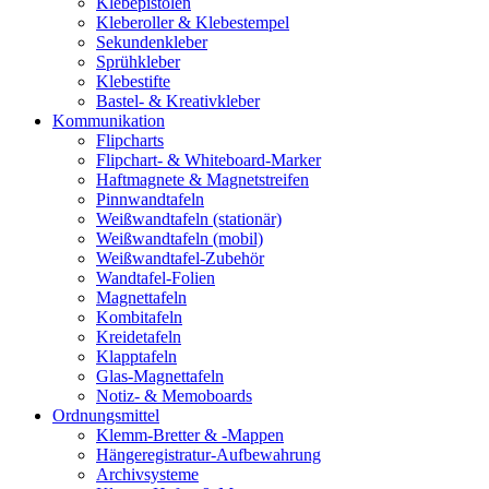
Klebepistolen
Kleberoller & Klebestempel
Sekundenkleber
Sprühkleber
Klebestifte
Bastel- & Kreativkleber
Kommunikation
Flipcharts
Flipchart- & Whiteboard-Marker
Haftmagnete & Magnetstreifen
Pinnwandtafeln
Weißwandtafeln (stationär)
Weißwandtafeln (mobil)
Weißwandtafel-Zubehör
Wandtafel-Folien
Magnettafeln
Kombitafeln
Kreidetafeln
Klapptafeln
Glas-Magnettafeln
Notiz- & Memoboards
Ordnungsmittel
Klemm-Bretter & -Mappen
Hängeregistratur-Aufbewahrung
Archivsysteme