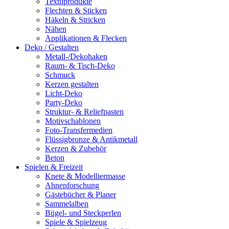
Textilprodukte
Flechten & Sticken
Häkeln & Stricken
Nähen
Applikationen & Flecken
Deko / Gestalten
Metall-/Dekohaken
Raum- & Tisch-Deko
Schmuck
Kerzen gestalten
Licht-Deko
Party-Deko
Struktur- & Reliefpasten
Motivschablonen
Foto-Transfermedien
Flüssigbronze & Antikmetall
Kerzen & Zubehör
Beton
Spielen & Freizeit
Knete & Modelliermasse
Ahnenforschung
Gästebücher & Planer
Sammelalben
Bügel- und Steckperlen
Spiele & Spielzeug