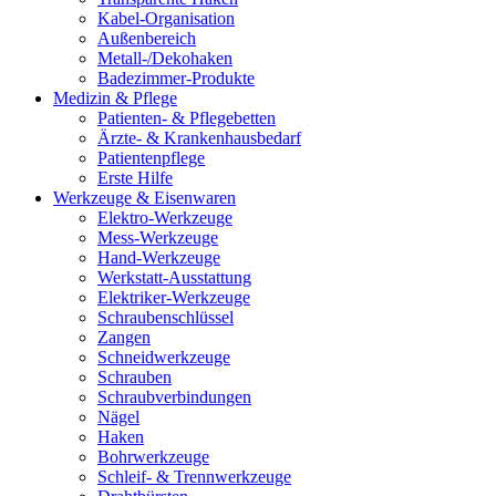
Kabel-Organisation
Außenbereich
Metall-/Dekohaken
Badezimmer-Produkte
Medizin & Pflege
Patienten- & Pflegebetten
Ärzte- & Krankenhausbedarf
Patientenpflege
Erste Hilfe
Werkzeuge & Eisenwaren
Elektro-Werkzeuge
Mess-Werkzeuge
Hand-Werkzeuge
Werkstatt-Ausstattung
Elektriker-Werkzeuge
Schraubenschlüssel
Zangen
Schneidwerkzeuge
Schrauben
Schraubverbindungen
Nägel
Haken
Bohrwerkzeuge
Schleif- & Trennwerkzeuge