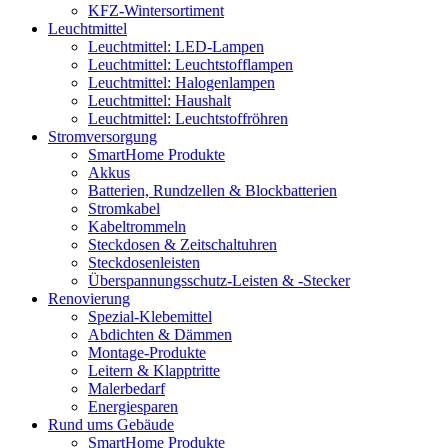
KFZ-Wintersortiment
Leuchtmittel
Leuchtmittel: LED-Lampen
Leuchtmittel: Leuchtstofflampen
Leuchtmittel: Halogenlampen
Leuchtmittel: Haushalt
Leuchtmittel: Leuchtstoffröhren
Stromversorgung
SmartHome Produkte
Akkus
Batterien, Rundzellen & Blockbatterien
Stromkabel
Kabeltrommeln
Steckdosen & Zeitschaltuhren
Steckdosenleisten
Überspannungsschutz-Leisten & -Stecker
Renovierung
Spezial-Klebemittel
Abdichten & Dämmen
Montage-Produkte
Leitern & Klapptritte
Malerbedarf
Energiesparen
Rund ums Gebäude
SmartHome Produkte