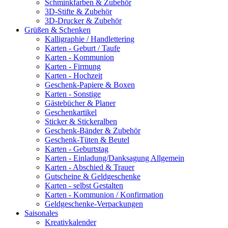
Schminkfarben & Zubehör
3D-Stifte & Zubehör
3D-Drucker & Zubehör
Grüßen & Schenken
Kalligraphie / Handlettering
Karten - Geburt / Taufe
Karten - Kommunion
Karten - Firmung
Karten - Hochzeit
Geschenk-Papiere & Boxen
Karten - Sonstige
Gästebücher & Planer
Geschenkartikel
Sticker & Stickeralben
Geschenk-Bänder & Zubehör
Geschenk-Tüten & Beutel
Karten - Geburtstag
Karten - Einladung/Danksagung Allgemein
Karten - Abschied & Trauer
Gutscheine & Geldgeschenke
Karten - selbst Gestalten
Karten - Kommunion / Konfirmation
Geldgeschenke-Verpackungen
Saisonales
Kreativkalender