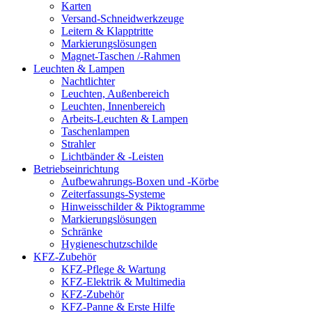
Karten
Versand-Schneidwerkzeuge
Leitern & Klapptritte
Markierungslösungen
Magnet-Taschen /-Rahmen
Leuchten & Lampen
Nachtlichter
Leuchten, Außenbereich
Leuchten, Innenbereich
Arbeits-Leuchten & Lampen
Taschenlampen
Strahler
Lichtbänder & -Leisten
Betriebseinrichtung
Aufbewahrungs-Boxen und -Körbe
Zeiterfassungs-Systeme
Hinweisschilder & Piktogramme
Markierungslösungen
Schränke
Hygieneschutzschilde
KFZ-Zubehör
KFZ-Pflege & Wartung
KFZ-Elektrik & Multimedia
KFZ-Zubehör
KFZ-Panne & Erste Hilfe