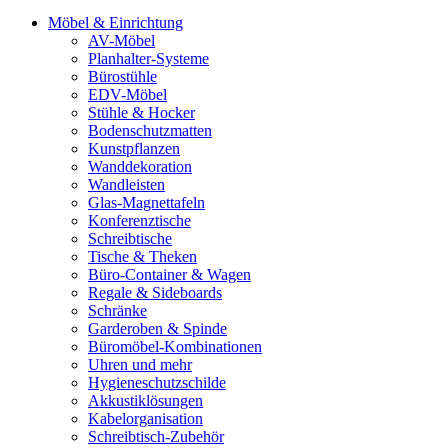
Möbel & Einrichtung
AV-Möbel
Planhalter-Systeme
Bürostühle
EDV-Möbel
Stühle & Hocker
Bodenschutzmatten
Kunstpflanzen
Wanddekoration
Wandleisten
Glas-Magnettafeln
Konferenztische
Schreibtische
Tische & Theken
Büro-Container & Wagen
Regale & Sideboards
Schränke
Garderoben & Spinde
Büromöbel-Kombinationen
Uhren und mehr
Hygieneschutzschilde
Akkustiklösungen
Kabelorganisation
Schreibtisch-Zubehör