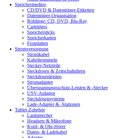
Speichermedien
CD/DVD & Datenträger-Etiketten
Datenträger-Organisation
Rohlinge: CD, DVD, Blu-Ray
Cartridges
Speichersticks
Speicherkarten
Festplatten
Stromversorgung
Stromkabel
Kabeltrommeln
Stecker-Netzteile
Steckdosen & Zeitschaltuhren
Steckdosenleisten
Stromadapter
Überspannungsschutz-Leisten & -Stecker
USV-Anlagen
Steckdosensysteme
Lade-Adapter & -Stationen
Tablet-Zubehör
Lautsprecher
Headsets & Mikrofone
Kopf- & Ohr-Hörer
Daten- & Ladekabel
Adapter