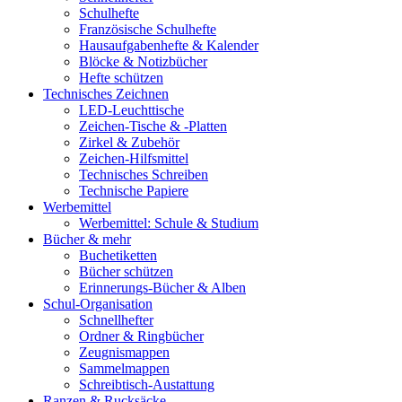
Schulhefte
Französische Schulhefte
Hausaufgabenhefte & Kalender
Blöcke & Notizbücher
Hefte schützen
Technisches Zeichnen
LED-Leuchttische
Zeichen-Tische & -Platten
Zirkel & Zubehör
Zeichen-Hilfsmittel
Technisches Schreiben
Technische Papiere
Werbemittel
Werbemittel: Schule & Studium
Bücher & mehr
Buchetiketten
Bücher schützen
Erinnerungs-Bücher & Alben
Schul-Organisation
Schnellhefter
Ordner & Ringbücher
Zeugnismappen
Sammelmappen
Schreibtisch-Austattung
Ranzen & Rucksäcke