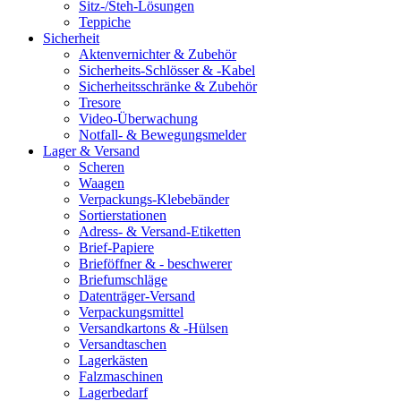
Sitz-/Steh-Lösungen
Teppiche
Sicherheit
Aktenvernichter & Zubehör
Sicherheits-Schlösser & -Kabel
Sicherheitsschränke & Zubehör
Tresore
Video-Überwachung
Notfall- & Bewegungsmelder
Lager & Versand
Scheren
Waagen
Verpackungs-Klebebänder
Sortierstationen
Adress- & Versand-Etiketten
Brief-Papiere
Brieföffner & - beschwerer
Briefumschläge
Datenträger-Versand
Verpackungsmittel
Versandkartons & -Hülsen
Versandtaschen
Lagerkästen
Falzmaschinen
Lagerbedarf