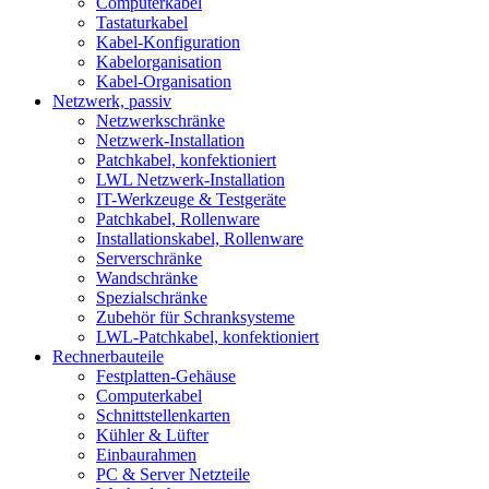
Computerkabel
Tastaturkabel
Kabel-Konfiguration
Kabelorganisation
Kabel-Organisation
Netzwerk, passiv
Netzwerkschränke
Netzwerk-Installation
Patchkabel, konfektioniert
LWL Netzwerk-Installation
IT-Werkzeuge & Testgeräte
Patchkabel, Rollenware
Installationskabel, Rollenware
Serverschränke
Wandschränke
Spezialschränke
Zubehör für Schranksysteme
LWL-Patchkabel, konfektioniert
Rechnerbauteile
Festplatten-Gehäuse
Computerkabel
Schnittstellenkarten
Kühler & Lüfter
Einbaurahmen
PC & Server Netzteile