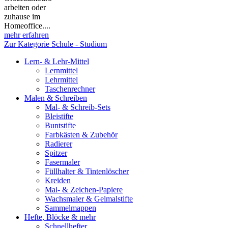
arbeiten oder
zuhause im
Homeoffice....
mehr erfahren
Zur Kategorie Schule - Studium
Lern- & Lehr-Mittel
Lernmittel
Lehrmittel
Taschenrechner
Malen & Schreiben
Mal- & Schreib-Sets
Bleistifte
Buntstifte
Farbkästen & Zubehör
Radierer
Spitzer
Fasermaler
Füllhalter & Tintenlöscher
Kreiden
Mal- & Zeichen-Papiere
Wachsmaler & Gelmalstifte
Sammelmappen
Hefte, Blöcke & mehr
Schnellhefter