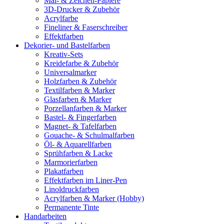
Mal- & Zeichen-Papiere
3D-Drucker & Zubehör
Acrylfarbe
Fineliner & Faserschreiber
Effektfarben
Dekorier- und Bastelfarben
Kreativ-Sets
Kreidefarbe & Zubehör
Universalmarker
Holzfarben & Zubehör
Textilfarben & Marker
Glasfarben & Marker
Porzellanfarben & Marker
Bastel- & Fingerfarben
Magnet- & Tafelfarben
Gouache- & Schulmalfarben
Öl- & Aquarellfarben
Sprühfarben & Lacke
Marmorierfarben
Plakatfarben
Effektfarben im Liner-Pen
Linoldruckfarben
Acrylfarben & Marker (Hobby)
Permanente Tinte
Handarbeiten