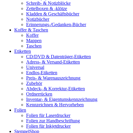
Schreib- & Notizblöcke
Zettelboxen & -klötze
Kladden & Geschäftsbücher
Notizbücher
Erinnerungs-/Gedanken-Bücher
Koffer & Taschen
Koffer
Mappen
Taschen
Etiketten
CD/DVD & Datenträger-Etiketten
Adress- & Versand-Etiketten
Universal
Endlos-Etiketten
Preis- & Warenauszeichnung
Zubehör
Abdeck- & Korrektur-Etiketten
Ordnerrücken
Inventar- & Eigentumskennzeichnung
Kennzeichnen & Hervorheben
Folien
Folien für Laserdrucker
Folien zur Handbeschriftung
Folien für Inkjetdrucker
StempelShop