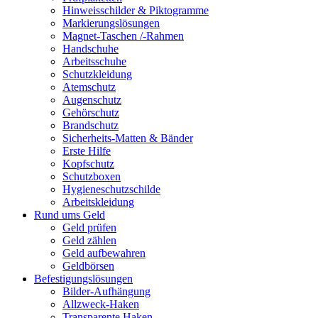
Hinweisschilder & Piktogramme
Markierungslösungen
Magnet-Taschen /-Rahmen
Handschuhe
Arbeitsschuhe
Schutzkleidung
Atemschutz
Augenschutz
Gehörschutz
Brandschutz
Sicherheits-Matten & Bänder
Erste Hilfe
Kopfschutz
Schutzboxen
Hygieneschutzschilde
Arbeitskleidung
Rund ums Geld
Geld prüfen
Geld zählen
Geld aufbewahren
Geldbörsen
Befestigungslösungen
Bilder-Aufhängung
Allzweck-Haken
Transparente Haken