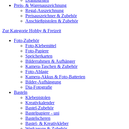
Drahtbürsten
Preis- & Warenauszeichnung
Regal-Auszeichnung
Preisauszeichner & Zubehör
Anschießpistolen & Zubehör
Zur Kategorie Hobby & Freizeit
Foto-Zubehör
Foto-Klebemittel
Foto-Papiere
Speicherkarten
Bilderrahmen & Aufhänger
Kamera-Taschen & Zubehör
Foto-Ablage
Kamera-Akkus & Foto-Batterien
Bilder-Aufhängung
Dia-Fotografie
Basteln
Klebepistolen
Kreativkalender
Bastel-Zubehör
Bastelpapiere - uni
Bastelscheren
Bastel- & Kreativkleber
Werkzeuge & Zubehör