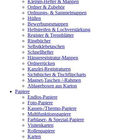
Klemm-Hefter & Mappen
Ordner & Zubehör
Ordnungs- & Sammelmappen
Hüllen
Bewerbungsmappen
Heftstreifen & Lochverstärkung
Register & Trennblätter
Ringbücher
Selbstklebetaschen
Schnellhefter
Hängeregistratur-Mappen
Ordnerrücken
Kanzlei-Registraturen
Sichtbücher & Tischflipcharts
Magnet-Taschen /-Rahmen
Ablageboxen aus Karton
Papiere
Endlos-Papiere
Foto-Papiere
Kassen-/Thermo-Papiere
Multifunktionspapiere
Farblaser- & Spezial-Papiere
Visitenkarten
Rollenpapiere
Karten