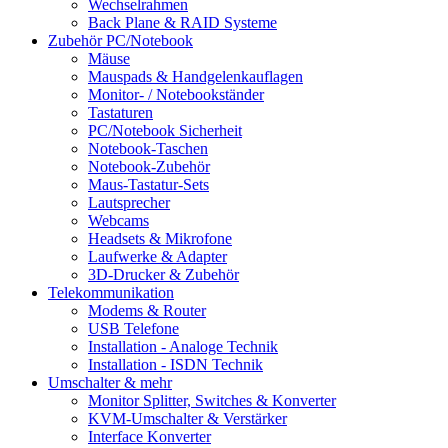
Wechselrahmen
Back Plane & RAID Systeme
Zubehör PC/Notebook
Mäuse
Mauspads & Handgelenkauflagen
Monitor- / Notebookständer
Tastaturen
PC/Notebook Sicherheit
Notebook-Taschen
Notebook-Zubehör
Maus-Tastatur-Sets
Lautsprecher
Webcams
Headsets & Mikrofone
Laufwerke & Adapter
3D-Drucker & Zubehör
Telekommunikation
Modems & Router
USB Telefone
Installation - Analoge Technik
Installation - ISDN Technik
Umschalter & mehr
Monitor Splitter, Switches & Konverter
KVM-Umschalter & Verstärker
Interface Konverter