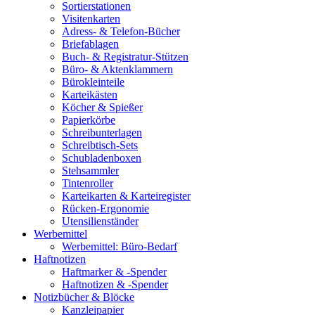
Sortierstationen
Visitenkarten
Adress- & Telefon-Bücher
Briefablagen
Buch- & Registratur-Stützen
Büro- & Aktenklammern
Bürokleinteile
Karteikästen
Köcher & Spießer
Papierkörbe
Schreibunterlagen
Schreibtisch-Sets
Schubladenboxen
Stehsammler
Tintenroller
Karteikarten & Karteiregister
Rücken-Ergonomie
Utensilienständer
Werbemittel
Werbemittel: Büro-Bedarf
Haftnotizen
Haftmarker & -Spender
Haftnotizen & -Spender
Notizbücher & Blöcke
Kanzleipapier