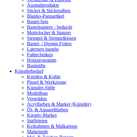
Ausmalprodukte
Sticker & Stickeralben
Blanko-Pappartikel
Bastel-Sets
Bastelpapiere - beduckt
Motivlocher & Stanzer
Stempel & Stempelkissen
Bastel- / Design-Folien
Laternen basteln
Falttechniken
Holzprogramm
Buntstifte
Künstlerbedarf
Kreiden & Kohle
Pinsel & Werkzeuge
Künstler-Stifte
Modellbau
Vergolden
Acrylfarben & Marker (Künstler)
Öl- & Aquarellfarben
Kreativ-Marker
Staffeleien
Keilrahmen & Malkartons
Malgründe