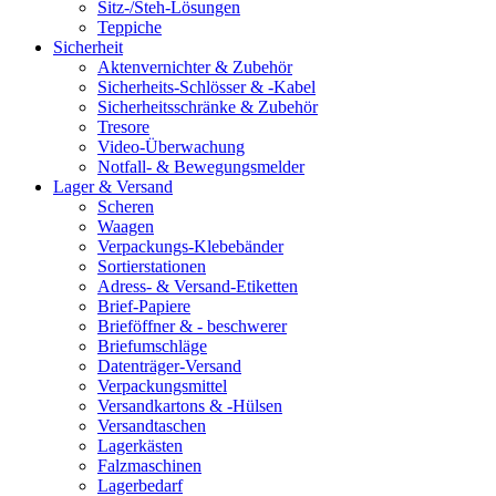
Sitz-/Steh-Lösungen
Teppiche
Sicherheit
Aktenvernichter & Zubehör
Sicherheits-Schlösser & -Kabel
Sicherheitsschränke & Zubehör
Tresore
Video-Überwachung
Notfall- & Bewegungsmelder
Lager & Versand
Scheren
Waagen
Verpackungs-Klebebänder
Sortierstationen
Adress- & Versand-Etiketten
Brief-Papiere
Brieföffner & - beschwerer
Briefumschläge
Datenträger-Versand
Verpackungsmittel
Versandkartons & -Hülsen
Versandtaschen
Lagerkästen
Falzmaschinen
Lagerbedarf