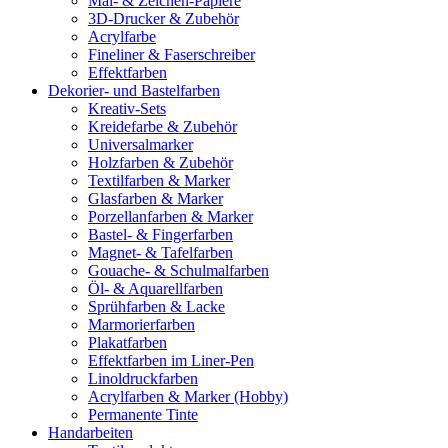
Mal- & Zeichen-Papiere
3D-Drucker & Zubehör
Acrylfarbe
Fineliner & Faserschreiber
Effektfarben
Dekorier- und Bastelfarben
Kreativ-Sets
Kreidefarbe & Zubehör
Universalmarker
Holzfarben & Zubehör
Textilfarben & Marker
Glasfarben & Marker
Porzellanfarben & Marker
Bastel- & Fingerfarben
Magnet- & Tafelfarben
Gouache- & Schulmalfarben
Öl- & Aquarellfarben
Sprühfarben & Lacke
Marmorierfarben
Plakatfarben
Effektfarben im Liner-Pen
Linoldruckfarben
Acrylfarben & Marker (Hobby)
Permanente Tinte
Handarbeiten