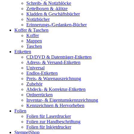
Schreib- & Notizblöcke
Zettelboxen & -klötze
Kladden & Geschäftsbücher
Notizbücher
Erinnerungs-/Gedanken-Bücher
Koffer & Taschen
Koffer
Mappen
Taschen
Etiketten
CD/DVD & Datenträger-Etiketten
Adress- & Versand-Etiketten
Universal
Endlos-Etiketten
Preis- & Warenauszeichnung
Zubehör
Abdeck- & Korrektur-Etiketten
Ordnerrücken
Inventar- & Eigentumskennzeichnung
Kennzeichnen & Hervorheben
Folien
Folien für Laserdrucker
Folien zur Handbeschriftung
Folien für Inkjetdrucker
StempelShop