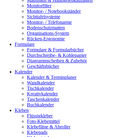
Mauspads & Handgelenkauflagen
Monitorfilter
Monitor- / Notebookständer
Sichttafelsysteme
Monitor- / Telefonarme
Bodenschutzmatten
Organisations-System
Rücken-Ergonomie
Formulare
Formulare & Formularbücher
Durchschreibe- & Kohlepapier
Diagrammscheiben & Zubehör
Geschäftsbücher
Kalender
Kalender & Terminplaner
Wandkalender
Tischkalender
Kreativkalender
Taschenkalender
Buchkalender
Kleben
Flüssigkleber
Foto-Klebemittel
Klebefilme & Abroller
Klebepads