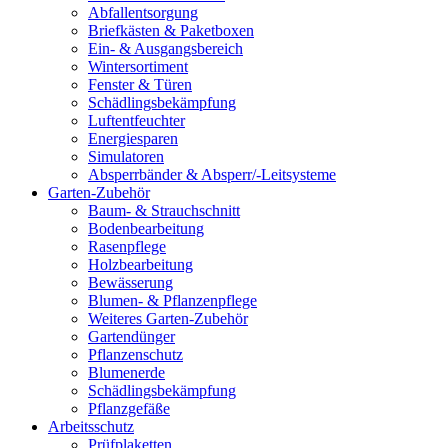
Abfallentsorgung
Briefkästen & Paketboxen
Ein- & Ausgangsbereich
Wintersortiment
Fenster & Türen
Schädlingsbekämpfung
Luftentfeuchter
Energiesparen
Simulatoren
Absperrbänder & Absperr/-Leitsysteme
Garten-Zubehör
Baum- & Strauchschnitt
Bodenbearbeitung
Rasenpflege
Holzbearbeitung
Bewässerung
Blumen- & Pflanzenpflege
Weiteres Garten-Zubehör
Gartendünger
Pflanzenschutz
Blumenerde
Schädlingsbekämpfung
Pflanzgefäße
Arbeitsschutz
Prüfplaketten