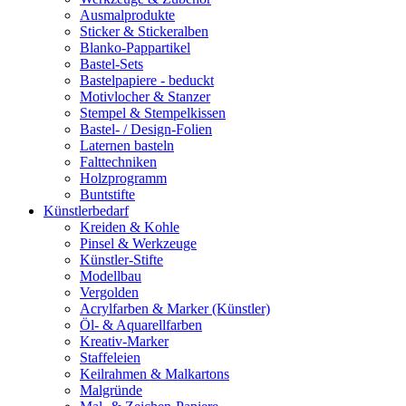
Ausmalprodukte
Sticker & Stickeralben
Blanko-Pappartikel
Bastel-Sets
Bastelpapiere - beduckt
Motivlocher & Stanzer
Stempel & Stempelkissen
Bastel- / Design-Folien
Laternen basteln
Falttechniken
Holzprogramm
Buntstifte
Künstlerbedarf
Kreiden & Kohle
Pinsel & Werkzeuge
Künstler-Stifte
Modellbau
Vergolden
Acrylfarben & Marker (Künstler)
Öl- & Aquarellfarben
Kreativ-Marker
Staffeleien
Keilrahmen & Malkartons
Malgründe