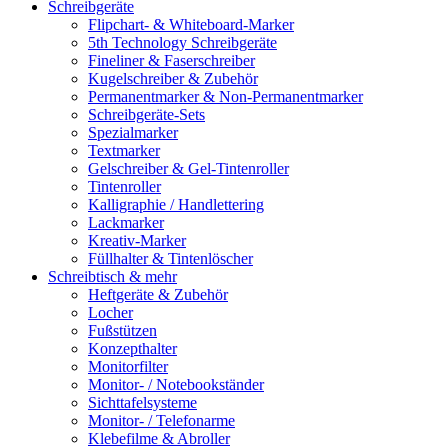
Schreibgeräte
Flipchart- & Whiteboard-Marker
5th Technology Schreibgeräte
Fineliner & Faserschreiber
Kugelschreiber & Zubehör
Permanentmarker & Non-Permanentmarker
Schreibgeräte-Sets
Spezialmarker
Textmarker
Gelschreiber & Gel-Tintenroller
Tintenroller
Kalligraphie / Handlettering
Lackmarker
Kreativ-Marker
Füllhalter & Tintenlöscher
Schreibtisch & mehr
Heftgeräte & Zubehör
Locher
Fußstützen
Konzepthalter
Monitorfilter
Monitor- / Notebookständer
Sichttafelsysteme
Monitor- / Telefonarme
Klebefilme & Abroller