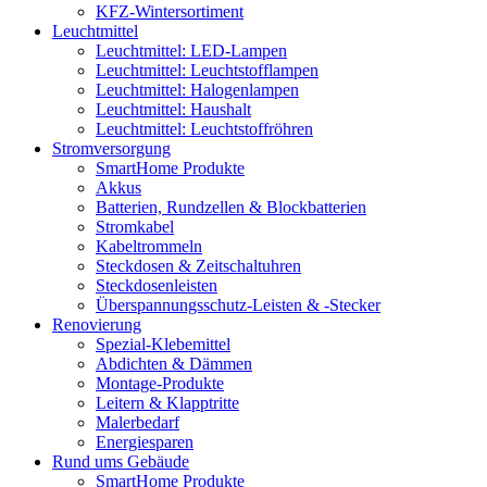
KFZ-Wintersortiment
Leuchtmittel
Leuchtmittel: LED-Lampen
Leuchtmittel: Leuchtstofflampen
Leuchtmittel: Halogenlampen
Leuchtmittel: Haushalt
Leuchtmittel: Leuchtstoffröhren
Stromversorgung
SmartHome Produkte
Akkus
Batterien, Rundzellen & Blockbatterien
Stromkabel
Kabeltrommeln
Steckdosen & Zeitschaltuhren
Steckdosenleisten
Überspannungsschutz-Leisten & -Stecker
Renovierung
Spezial-Klebemittel
Abdichten & Dämmen
Montage-Produkte
Leitern & Klapptritte
Malerbedarf
Energiesparen
Rund ums Gebäude
SmartHome Produkte