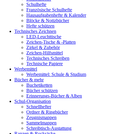
Schulhefte
Französische Schulhefte
Hausaufgabenhefte & Kalender
Blöcke & Notizbücher
Hefte schützen
Technisches Zeichnen
LED-Leuchttische
Zeichen-Tische & -Platten
Zirkel & Zubehör
Zeichen-Hilfsmittel
Technisches Schreiben
Technische Papiere
Werbemittel
Werbemittel: Schule & Studium
Bücher & mehr
Buchetiketten
Bücher schützen
Erinnerungs-Bücher & Alben
Schul-Organisation
Schnellhefter
Ordner & Ringbücher
Zeugnismappen
Sammelmappen
Schreibtisch-Austattung
Ranzen & Rucksäcke