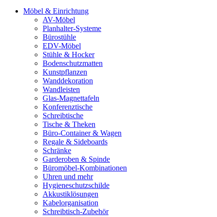
Möbel & Einrichtung
AV-Möbel
Planhalter-Systeme
Bürostühle
EDV-Möbel
Stühle & Hocker
Bodenschutzmatten
Kunstpflanzen
Wanddekoration
Wandleisten
Glas-Magnettafeln
Konferenztische
Schreibtische
Tische & Theken
Büro-Container & Wagen
Regale & Sideboards
Schränke
Garderoben & Spinde
Büromöbel-Kombinationen
Uhren und mehr
Hygieneschutzschilde
Akkustiklösungen
Kabelorganisation
Schreibtisch-Zubehör