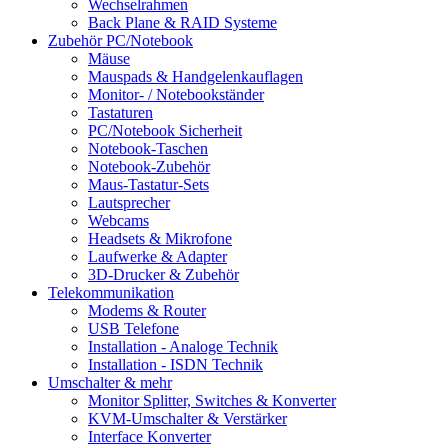
Wechselrahmen
Back Plane & RAID Systeme
Zubehör PC/Notebook
Mäuse
Mauspads & Handgelenkauflagen
Monitor- / Notebookständer
Tastaturen
PC/Notebook Sicherheit
Notebook-Taschen
Notebook-Zubehör
Maus-Tastatur-Sets
Lautsprecher
Webcams
Headsets & Mikrofone
Laufwerke & Adapter
3D-Drucker & Zubehör
Telekommunikation
Modems & Router
USB Telefone
Installation - Analoge Technik
Installation - ISDN Technik
Umschalter & mehr
Monitor Splitter, Switches & Konverter
KVM-Umschalter & Verstärker
Interface Konverter