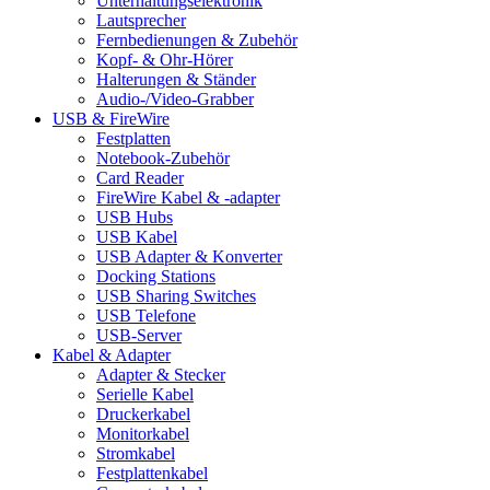
Unterhaltungselektronik
Lautsprecher
Fernbedienungen & Zubehör
Kopf- & Ohr-Hörer
Halterungen & Ständer
Audio-/Video-Grabber
USB & FireWire
Festplatten
Notebook-Zubehör
Card Reader
FireWire Kabel & -adapter
USB Hubs
USB Kabel
USB Adapter & Konverter
Docking Stations
USB Sharing Switches
USB Telefone
USB-Server
Kabel & Adapter
Adapter & Stecker
Serielle Kabel
Druckerkabel
Monitorkabel
Stromkabel
Festplattenkabel