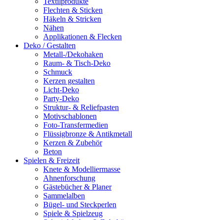
Textilprodukte
Flechten & Sticken
Häkeln & Stricken
Nähen
Applikationen & Flecken
Deko / Gestalten
Metall-/Dekohaken
Raum- & Tisch-Deko
Schmuck
Kerzen gestalten
Licht-Deko
Party-Deko
Struktur- & Reliefpasten
Motivschablonen
Foto-Transfermedien
Flüssigbronze & Antikmetall
Kerzen & Zubehör
Beton
Spielen & Freizeit
Knete & Modelliermasse
Ahnenforschung
Gästebücher & Planer
Sammelalben
Bügel- und Steckperlen
Spiele & Spielzeug