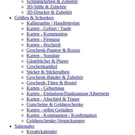
Schminkfarben & Zubehör
3D-Stifte & Zubehör
3D-Drucker & Zubehör
Grüßen & Schenken
Kalligraphie / Handlettering
Karten - Geburt / Taufe
Karten - Kommunion
Karten - Firmung
Karten - Hochzeit
Geschenk-Papiere & Boxen
Karten - Sonstige
Gästebücher & Planer
Geschenkartikel
Sticker & Stickeralben
Geschenk-Bänder & Zubehör
Geschenk-Tüten & Beutel
Karten - Geburtstag
Karten - Einladung/Danksagung Allgemein
Karten - Abschied & Trauer
Gutscheine & Geldgeschenke
Karten - selbst Gestalten
Karten - Kommunion / Konfirmation
Geldgeschenke-Verpackungen
Saisonales
Kreativkalender