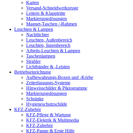
Karten
Versand-Schneidwerkzeuge
Leitern & Klapptritte
Markierungslösungen
Magnet-Taschen /-Rahmen
Leuchten & Lampen
Nachtlichter
Leuchten, Außenbereich
Leuchten, Innenbereich
Arbeits-Leuchten & Lampen
Taschenlampen
Strahler
Lichtbänder & -Leisten
Betriebseinrichtung
Aufbewahrungs-Boxen und -Körbe
Zeiterfassungs-Systeme
Hinweisschilder & Piktogramme
Markierungslösungen
Schränke
Hygieneschutzschilde
KFZ-Zubehör
KFZ-Pflege & Wartung
KFZ-Elektrik & Multimedia
KFZ-Zubehör
KFZ-Panne & Erste Hilfe