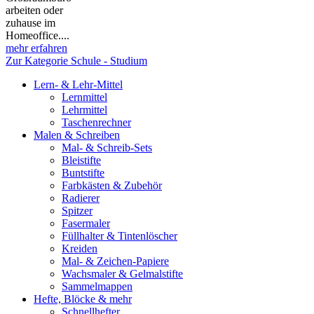
arbeiten oder
zuhause im
Homeoffice....
mehr erfahren
Zur Kategorie Schule - Studium
Lern- & Lehr-Mittel
Lernmittel
Lehrmittel
Taschenrechner
Malen & Schreiben
Mal- & Schreib-Sets
Bleistifte
Buntstifte
Farbkästen & Zubehör
Radierer
Spitzer
Fasermaler
Füllhalter & Tintenlöscher
Kreiden
Mal- & Zeichen-Papiere
Wachsmaler & Gelmalstifte
Sammelmappen
Hefte, Blöcke & mehr
Schnellhefter