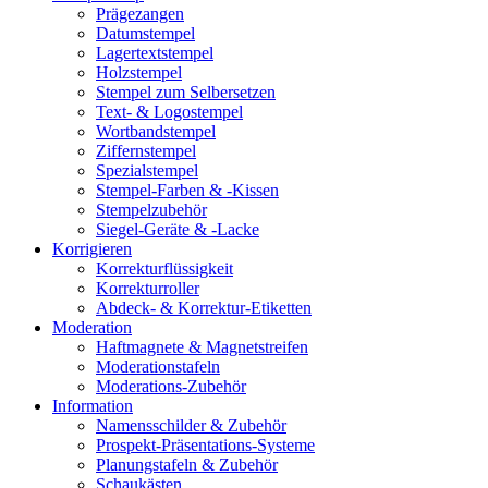
Prägezangen
Datumstempel
Lagertextstempel
Holzstempel
Stempel zum Selbersetzen
Text- & Logostempel
Wortbandstempel
Ziffernstempel
Spezialstempel
Stempel-Farben & -Kissen
Stempelzubehör
Siegel-Geräte & -Lacke
Korrigieren
Korrekturflüssigkeit
Korrekturroller
Abdeck- & Korrektur-Etiketten
Moderation
Haftmagnete & Magnetstreifen
Moderationstafeln
Moderations-Zubehör
Information
Namensschilder & Zubehör
Prospekt-Präsentations-Systeme
Planungstafeln & Zubehör
Schaukästen