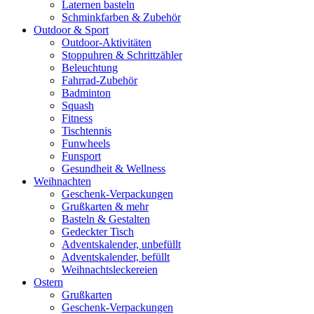
Laternen basteln
Schminkfarben & Zubehör
Outdoor & Sport
Outdoor-Aktivitäten
Stoppuhren & Schrittzähler
Beleuchtung
Fahrrad-Zubehör
Badminton
Squash
Fitness
Tischtennis
Funwheels
Funsport
Gesundheit & Wellness
Weihnachten
Geschenk-Verpackungen
Grußkarten & mehr
Basteln & Gestalten
Gedeckter Tisch
Adventskalender, unbefüllt
Adventskalender, befüllt
Weihnachtsleckereien
Ostern
Grußkarten
Geschenk-Verpackungen