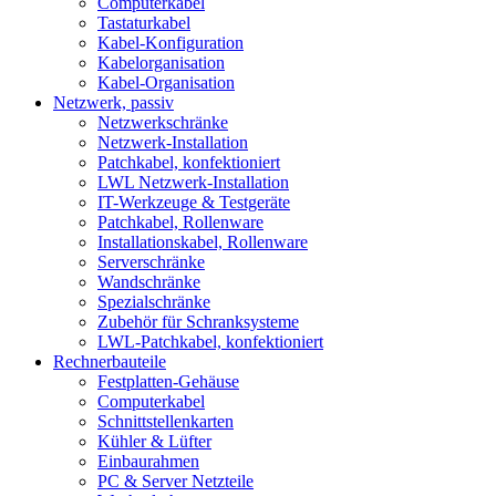
Computerkabel
Tastaturkabel
Kabel-Konfiguration
Kabelorganisation
Kabel-Organisation
Netzwerk, passiv
Netzwerkschränke
Netzwerk-Installation
Patchkabel, konfektioniert
LWL Netzwerk-Installation
IT-Werkzeuge & Testgeräte
Patchkabel, Rollenware
Installationskabel, Rollenware
Serverschränke
Wandschränke
Spezialschränke
Zubehör für Schranksysteme
LWL-Patchkabel, konfektioniert
Rechnerbauteile
Festplatten-Gehäuse
Computerkabel
Schnittstellenkarten
Kühler & Lüfter
Einbaurahmen
PC & Server Netzteile