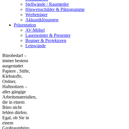
Stellwände / Raumteiler
Hinweisschilder & Piktogramme
Werbeträger
Akkustiklösungen
Präsentation
AV-Möbel
Laserpointer & Presenter
Beamer & Projektoren
Leinwände
Bürobedarf –
immer bestens
ausgestattet
Papiere , Stifte,
Klebstoffe,
Ordner,
Haftnotizen –
alles gängige
Arbeitsmaterialien,
die in einem
Büro nicht
fehlen dürfen.
Egal, ob Sie in
einem
Großraumbüro