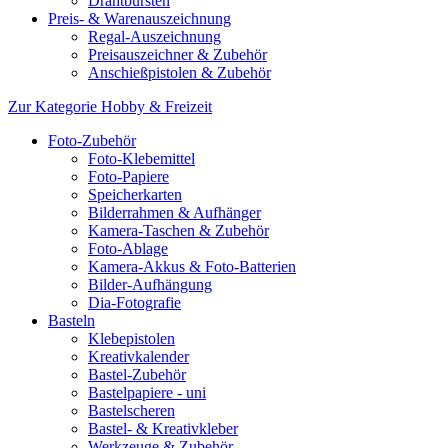
Drahtbürsten
Preis- & Warenauszeichnung
Regal-Auszeichnung
Preisauszeichner & Zubehör
Anschießpistolen & Zubehör
Zur Kategorie Hobby & Freizeit
Foto-Zubehör
Foto-Klebemittel
Foto-Papiere
Speicherkarten
Bilderrahmen & Aufhänger
Kamera-Taschen & Zubehör
Foto-Ablage
Kamera-Akkus & Foto-Batterien
Bilder-Aufhängung
Dia-Fotografie
Basteln
Klebepistolen
Kreativkalender
Bastel-Zubehör
Bastelpapiere - uni
Bastelscheren
Bastel- & Kreativkleber
Werkzeuge & Zubehör