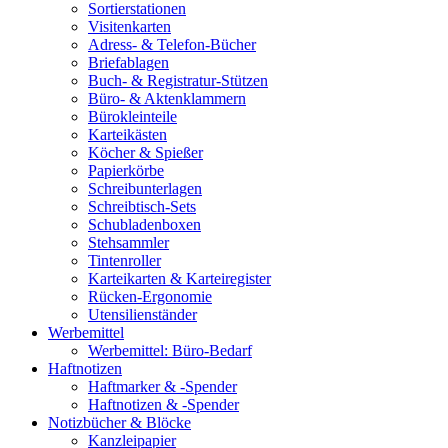
Sortierstationen
Visitenkarten
Adress- & Telefon-Bücher
Briefablagen
Buch- & Registratur-Stützen
Büro- & Aktenklammern
Bürokleinteile
Karteikästen
Köcher & Spießer
Papierkörbe
Schreibunterlagen
Schreibtisch-Sets
Schubladenboxen
Stehsammler
Tintenroller
Karteikarten & Karteiregister
Rücken-Ergonomie
Utensilienständer
Werbemittel
Werbemittel: Büro-Bedarf
Haftnotizen
Haftmarker & -Spender
Haftnotizen & -Spender
Notizbücher & Blöcke
Kanzleipapier