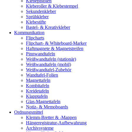
Klebepistolen
Kleberoller & Klebestempel
Sekundenkleber
Sprühkleber
Klebestifte
Bastel- & Kreativkleber
Kommunikation
Flipcharts
Flipchart- & Whiteboard-Marker
Haftmagnete & Magnetstreifen
Pinnwandtafeln
Weißwandtafeln (stationär)
Weißwandtafeln (mobil)
Weißwandtafel-Zubehör
Wandtafel-Folien
Magnettafeln
Kombitafeln
Kreidetafeln
Klapptafeln
Glas-Magnettafeln
Notiz- & Memoboards
Ordnungsmittel
Klemm-Bretter & -Mappen
Hängeregistratur-Aufbewahrung
Archivsysteme