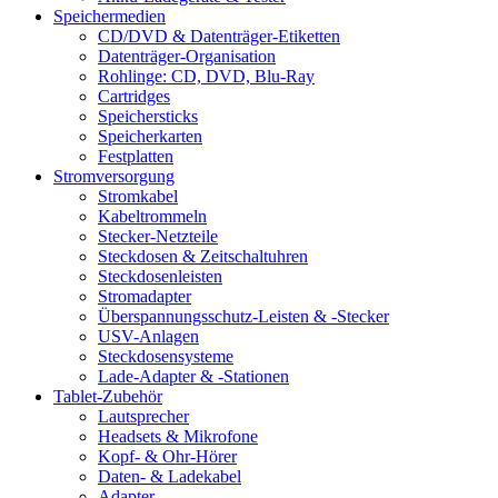
Speichermedien
CD/DVD & Datenträger-Etiketten
Datenträger-Organisation
Rohlinge: CD, DVD, Blu-Ray
Cartridges
Speichersticks
Speicherkarten
Festplatten
Stromversorgung
Stromkabel
Kabeltrommeln
Stecker-Netzteile
Steckdosen & Zeitschaltuhren
Steckdosenleisten
Stromadapter
Überspannungsschutz-Leisten & -Stecker
USV-Anlagen
Steckdosensysteme
Lade-Adapter & -Stationen
Tablet-Zubehör
Lautsprecher
Headsets & Mikrofone
Kopf- & Ohr-Hörer
Daten- & Ladekabel
Adapter