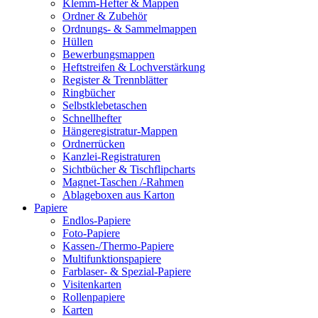
Klemm-Hefter & Mappen
Ordner & Zubehör
Ordnungs- & Sammelmappen
Hüllen
Bewerbungsmappen
Heftstreifen & Lochverstärkung
Register & Trennblätter
Ringbücher
Selbstklebetaschen
Schnellhefter
Hängeregistratur-Mappen
Ordnerrücken
Kanzlei-Registraturen
Sichtbücher & Tischflipcharts
Magnet-Taschen /-Rahmen
Ablageboxen aus Karton
Papiere
Endlos-Papiere
Foto-Papiere
Kassen-/Thermo-Papiere
Multifunktionspapiere
Farblaser- & Spezial-Papiere
Visitenkarten
Rollenpapiere
Karten