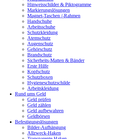
Hinweisschilder & Piktogramme
Markierungslösungen
Magnet-Taschen /-Rahmen
Handschuhe
Arbeitsschuhe
Schutzkleidung
Atemschutz
Augenschutz
Gehörschutz
Brandschutz
Sicherheits-Matten & Bänder
Erste Hilfe
Kopfschutz
Schutzboxen
Hygieneschutzschilde
Arbeitskleidung
Rund ums Geld
Geld prüfen
Geld zählen
Geld aufbewahren
Geldbörsen
Befestigungslösungen
Bilder-Aufhängung
Allzweck-Haken
Transparente Haken