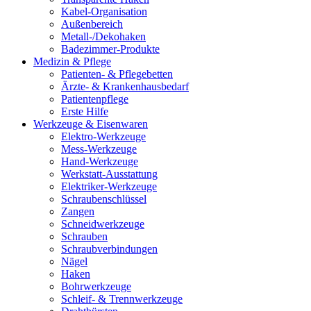
Kabel-Organisation
Außenbereich
Metall-/Dekohaken
Badezimmer-Produkte
Medizin & Pflege
Patienten- & Pflegebetten
Ärzte- & Krankenhausbedarf
Patientenpflege
Erste Hilfe
Werkzeuge & Eisenwaren
Elektro-Werkzeuge
Mess-Werkzeuge
Hand-Werkzeuge
Werkstatt-Ausstattung
Elektriker-Werkzeuge
Schraubenschlüssel
Zangen
Schneidwerkzeuge
Schrauben
Schraubverbindungen
Nägel
Haken
Bohrwerkzeuge
Schleif- & Trennwerkzeuge