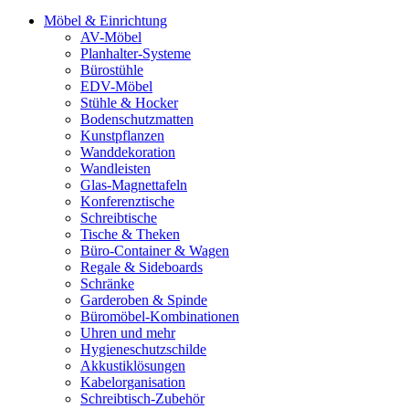
Möbel & Einrichtung
AV-Möbel
Planhalter-Systeme
Bürostühle
EDV-Möbel
Stühle & Hocker
Bodenschutzmatten
Kunstpflanzen
Wanddekoration
Wandleisten
Glas-Magnettafeln
Konferenztische
Schreibtische
Tische & Theken
Büro-Container & Wagen
Regale & Sideboards
Schränke
Garderoben & Spinde
Büromöbel-Kombinationen
Uhren und mehr
Hygieneschutzschilde
Akkustiklösungen
Kabelorganisation
Schreibtisch-Zubehör