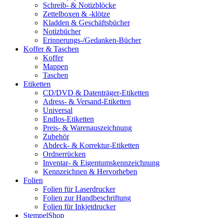
Schreib- & Notizblöcke
Zettelboxen & -klötze
Kladden & Geschäftsbücher
Notizbücher
Erinnerungs-/Gedanken-Bücher
Koffer & Taschen
Koffer
Mappen
Taschen
Etiketten
CD/DVD & Datenträger-Etiketten
Adress- & Versand-Etiketten
Universal
Endlos-Etiketten
Preis- & Warenauszeichnung
Zubehör
Abdeck- & Korrektur-Etiketten
Ordnerrücken
Inventar- & Eigentumskennzeichnung
Kennzeichnen & Hervorheben
Folien
Folien für Laserdrucker
Folien zur Handbeschriftung
Folien für Inkjetdrucker
StempelShop