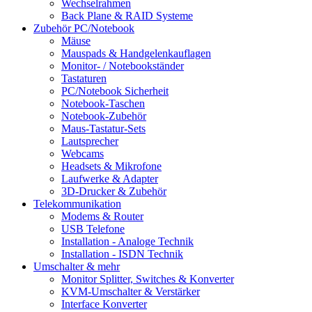
Wechselrahmen
Back Plane & RAID Systeme
Zubehör PC/Notebook
Mäuse
Mauspads & Handgelenkauflagen
Monitor- / Notebookständer
Tastaturen
PC/Notebook Sicherheit
Notebook-Taschen
Notebook-Zubehör
Maus-Tastatur-Sets
Lautsprecher
Webcams
Headsets & Mikrofone
Laufwerke & Adapter
3D-Drucker & Zubehör
Telekommunikation
Modems & Router
USB Telefone
Installation - Analoge Technik
Installation - ISDN Technik
Umschalter & mehr
Monitor Splitter, Switches & Konverter
KVM-Umschalter & Verstärker
Interface Konverter