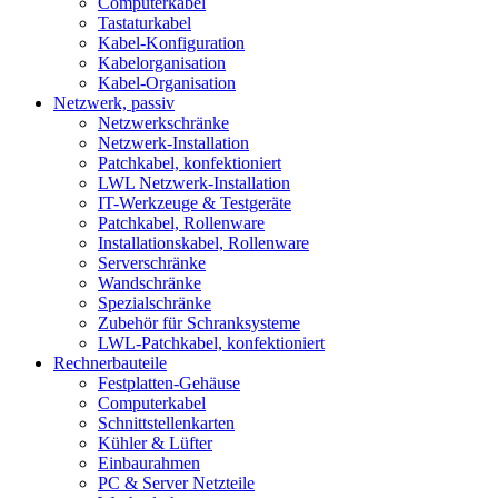
Computerkabel
Tastaturkabel
Kabel-Konfiguration
Kabelorganisation
Kabel-Organisation
Netzwerk, passiv
Netzwerkschränke
Netzwerk-Installation
Patchkabel, konfektioniert
LWL Netzwerk-Installation
IT-Werkzeuge & Testgeräte
Patchkabel, Rollenware
Installationskabel, Rollenware
Serverschränke
Wandschränke
Spezialschränke
Zubehör für Schranksysteme
LWL-Patchkabel, konfektioniert
Rechnerbauteile
Festplatten-Gehäuse
Computerkabel
Schnittstellenkarten
Kühler & Lüfter
Einbaurahmen
PC & Server Netzteile