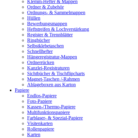
Klemm-Hefter & Mappen
Ordner & Zubehör
Ordnungs- & Sammelmappen
Hüllen
Bewerbungsmappen
Heftstreifen & Lochverstärkung
Register & Trennblätter
Ringbücher
Selbstklebetaschen
Schnellhefter
Hängeregistratur-Mappen
Ordnerrücken
Kanzlei-Registraturen
Sichtbücher & Tischflipcharts
Magnet-Taschen /-Rahmen
Ablageboxen aus Karton
Papiere
Endlos-Papiere
Foto-Papiere
Kassen-/Thermo-Papiere
Multifunktionspapiere
Farblaser- & Spezial-Papiere
Visitenkarten
Rollenpapiere
Karten