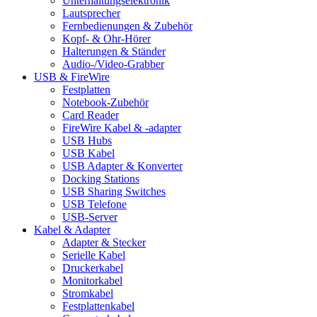
Unterhaltungselektronik
Lautsprecher
Fernbedienungen & Zubehör
Kopf- & Ohr-Hörer
Halterungen & Ständer
Audio-/Video-Grabber
USB & FireWire
Festplatten
Notebook-Zubehör
Card Reader
FireWire Kabel & -adapter
USB Hubs
USB Kabel
USB Adapter & Konverter
Docking Stations
USB Sharing Switches
USB Telefone
USB-Server
Kabel & Adapter
Adapter & Stecker
Serielle Kabel
Druckerkabel
Monitorkabel
Stromkabel
Festplattenkabel