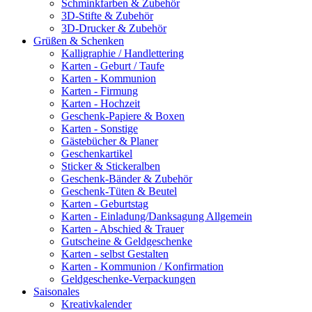
Schminkfarben & Zubehör
3D-Stifte & Zubehör
3D-Drucker & Zubehör
Grüßen & Schenken
Kalligraphie / Handlettering
Karten - Geburt / Taufe
Karten - Kommunion
Karten - Firmung
Karten - Hochzeit
Geschenk-Papiere & Boxen
Karten - Sonstige
Gästebücher & Planer
Geschenkartikel
Sticker & Stickeralben
Geschenk-Bänder & Zubehör
Geschenk-Tüten & Beutel
Karten - Geburtstag
Karten - Einladung/Danksagung Allgemein
Karten - Abschied & Trauer
Gutscheine & Geldgeschenke
Karten - selbst Gestalten
Karten - Kommunion / Konfirmation
Geldgeschenke-Verpackungen
Saisonales
Kreativkalender