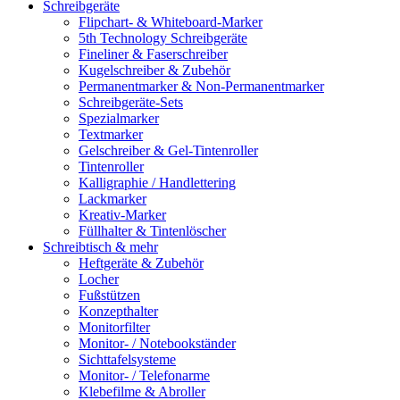
Schreibgeräte
Flipchart- & Whiteboard-Marker
5th Technology Schreibgeräte
Fineliner & Faserschreiber
Kugelschreiber & Zubehör
Permanentmarker & Non-Permanentmarker
Schreibgeräte-Sets
Spezialmarker
Textmarker
Gelschreiber & Gel-Tintenroller
Tintenroller
Kalligraphie / Handlettering
Lackmarker
Kreativ-Marker
Füllhalter & Tintenlöscher
Schreibtisch & mehr
Heftgeräte & Zubehör
Locher
Fußstützen
Konzepthalter
Monitorfilter
Monitor- / Notebookständer
Sichttafelsysteme
Monitor- / Telefonarme
Klebefilme & Abroller