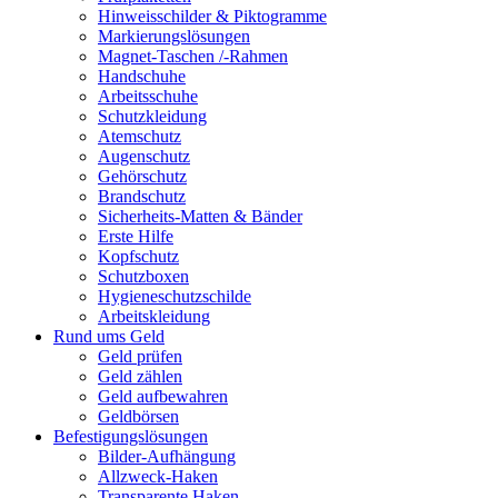
Hinweisschilder & Piktogramme
Markierungslösungen
Magnet-Taschen /-Rahmen
Handschuhe
Arbeitsschuhe
Schutzkleidung
Atemschutz
Augenschutz
Gehörschutz
Brandschutz
Sicherheits-Matten & Bänder
Erste Hilfe
Kopfschutz
Schutzboxen
Hygieneschutzschilde
Arbeitskleidung
Rund ums Geld
Geld prüfen
Geld zählen
Geld aufbewahren
Geldbörsen
Befestigungslösungen
Bilder-Aufhängung
Allzweck-Haken
Transparente Haken