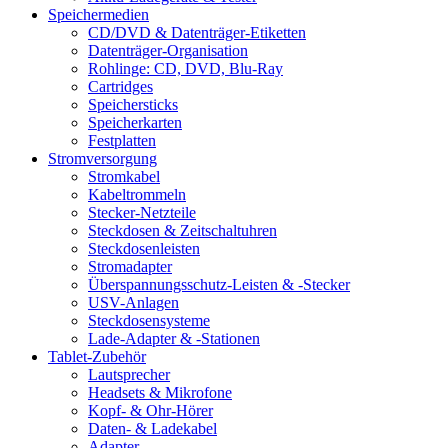
Speichermedien
CD/DVD & Datenträger-Etiketten
Datenträger-Organisation
Rohlinge: CD, DVD, Blu-Ray
Cartridges
Speichersticks
Speicherkarten
Festplatten
Stromversorgung
Stromkabel
Kabeltrommeln
Stecker-Netzteile
Steckdosen & Zeitschaltuhren
Steckdosenleisten
Stromadapter
Überspannungsschutz-Leisten & -Stecker
USV-Anlagen
Steckdosensysteme
Lade-Adapter & -Stationen
Tablet-Zubehör
Lautsprecher
Headsets & Mikrofone
Kopf- & Ohr-Hörer
Daten- & Ladekabel
Adapter