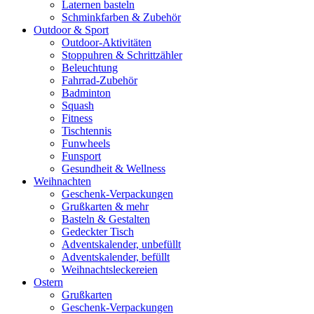
Laternen basteln
Schminkfarben & Zubehör
Outdoor & Sport
Outdoor-Aktivitäten
Stoppuhren & Schrittzähler
Beleuchtung
Fahrrad-Zubehör
Badminton
Squash
Fitness
Tischtennis
Funwheels
Funsport
Gesundheit & Wellness
Weihnachten
Geschenk-Verpackungen
Grußkarten & mehr
Basteln & Gestalten
Gedeckter Tisch
Adventskalender, unbefüllt
Adventskalender, befüllt
Weihnachtsleckereien
Ostern
Grußkarten
Geschenk-Verpackungen