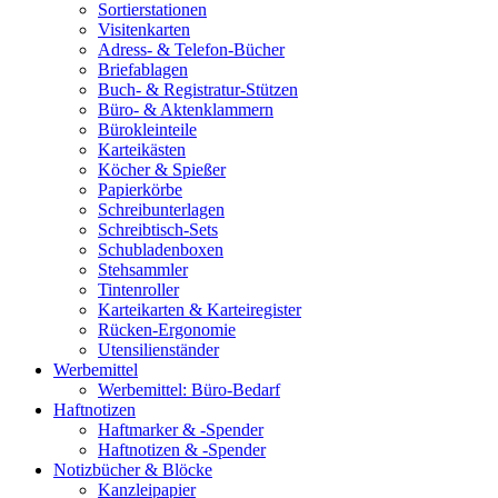
Sortierstationen
Visitenkarten
Adress- & Telefon-Bücher
Briefablagen
Buch- & Registratur-Stützen
Büro- & Aktenklammern
Bürokleinteile
Karteikästen
Köcher & Spießer
Papierkörbe
Schreibunterlagen
Schreibtisch-Sets
Schubladenboxen
Stehsammler
Tintenroller
Karteikarten & Karteiregister
Rücken-Ergonomie
Utensilienständer
Werbemittel
Werbemittel: Büro-Bedarf
Haftnotizen
Haftmarker & -Spender
Haftnotizen & -Spender
Notizbücher & Blöcke
Kanzleipapier