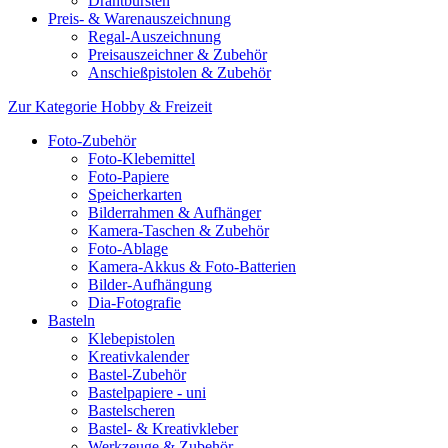
Drahtbürsten
Preis- & Warenauszeichnung
Regal-Auszeichnung
Preisauszeichner & Zubehör
Anschießpistolen & Zubehör
Zur Kategorie Hobby & Freizeit
Foto-Zubehör
Foto-Klebemittel
Foto-Papiere
Speicherkarten
Bilderrahmen & Aufhänger
Kamera-Taschen & Zubehör
Foto-Ablage
Kamera-Akkus & Foto-Batterien
Bilder-Aufhängung
Dia-Fotografie
Basteln
Klebepistolen
Kreativkalender
Bastel-Zubehör
Bastelpapiere - uni
Bastelscheren
Bastel- & Kreativkleber
Werkzeuge & Zubehör