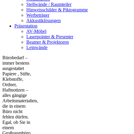
Stellwände / Raumteiler
Hinweisschilder & Piktogramme
Werbeträger
Akkustiklösungen
Präsentation
AV-Möbel
Laserpointer & Presenter
Beamer & Projektoren
Leinwände
Bürobedarf –
immer bestens
ausgestattet
Papiere , Stifte,
Klebstoffe,
Ordner,
Haftnotizen –
alles gängige
Arbeitsmaterialien,
die in einem
Büro nicht
fehlen dürfen.
Egal, ob Sie in
einem
Großraumbüro