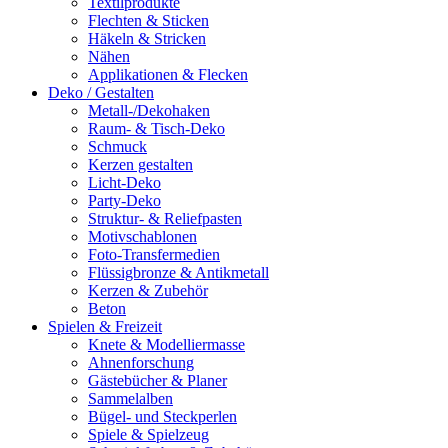
Textilprodukte
Flechten & Sticken
Häkeln & Stricken
Nähen
Applikationen & Flecken
Deko / Gestalten
Metall-/Dekohaken
Raum- & Tisch-Deko
Schmuck
Kerzen gestalten
Licht-Deko
Party-Deko
Struktur- & Reliefpasten
Motivschablonen
Foto-Transfermedien
Flüssigbronze & Antikmetall
Kerzen & Zubehör
Beton
Spielen & Freizeit
Knete & Modelliermasse
Ahnenforschung
Gästebücher & Planer
Sammelalben
Bügel- und Steckperlen
Spiele & Spielzeug