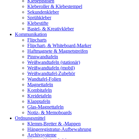
Klebepistolen
Kleberoller & Klebestempel
Sekundenkleber
Sprühkleber
Klebestifte
Bastel- & Kreativkleber
Kommunikation
Flipcharts
Flipchart- & Whiteboard-Marker
Haftmagnete & Magnetstreifen
Pinnwandtafeln
Weißwandtafeln (stationär)
Weißwandtafeln (mobil)
Weißwandtafel-Zubehör
Wandtafel-Folien
Magnettafeln
Kombitafeln
Kreidetafeln
Klapptafeln
Glas-Magnettafeln
Notiz- & Memoboards
Ordnungsmittel
Klemm-Bretter & -Mappen
Hängeregistratur-Aufbewahrung
Archivsysteme