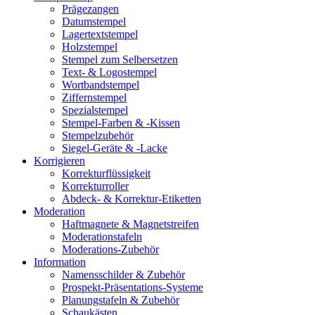
Prägezangen
Datumstempel
Lagertextstempel
Holzstempel
Stempel zum Selbersetzen
Text- & Logostempel
Wortbandstempel
Ziffernstempel
Spezialstempel
Stempel-Farben & -Kissen
Stempelzubehör
Siegel-Geräte & -Lacke
Korrigieren
Korrekturflüssigkeit
Korrekturroller
Abdeck- & Korrektur-Etiketten
Moderation
Haftmagnete & Magnetstreifen
Moderationstafeln
Moderations-Zubehör
Information
Namensschilder & Zubehör
Prospekt-Präsentations-Systeme
Planungstafeln & Zubehör
Schaukästen