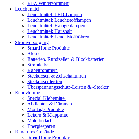
KFZ-Wintersortiment
Leuchtmittel
Leuchtmittel: LED-Lampen
Leuchtmittel: Leuchtstofflampen
Leuchtmittel: Halogenlampen
Leuchtmittel: Haushalt
Leuchtmittel: Leuchtstoffröhren
Stromversorgung
SmartHome Produkte
Akkus
Batterien, Rundzellen & Blockbatterien
Stromkabel
Kabeltrommeln
Steckdosen & Zeitschaltuhren
Steckdosenleisten
Überspannungsschutz-Leisten & -Stecker
Renovierung
Spezial-Klebemittel
Abdichten & Dämmen
Montage-Produkte
Leitern & Klapptritte
Malerbedarf
Energiesparen
Rund ums Gebäude
SmartHome Produkte