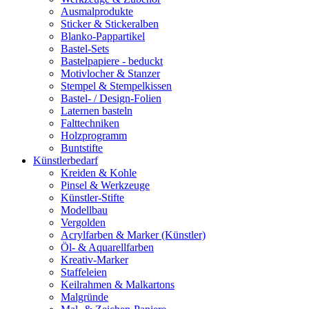
Ausmalprodukte
Sticker & Stickeralben
Blanko-Pappartikel
Bastel-Sets
Bastelpapiere - beduckt
Motivlocher & Stanzer
Stempel & Stempelkissen
Bastel- / Design-Folien
Laternen basteln
Falttechniken
Holzprogramm
Buntstifte
Künstlerbedarf
Kreiden & Kohle
Pinsel & Werkzeuge
Künstler-Stifte
Modellbau
Vergolden
Acrylfarben & Marker (Künstler)
Öl- & Aquarellfarben
Kreativ-Marker
Staffeleien
Keilrahmen & Malkartons
Malgründe