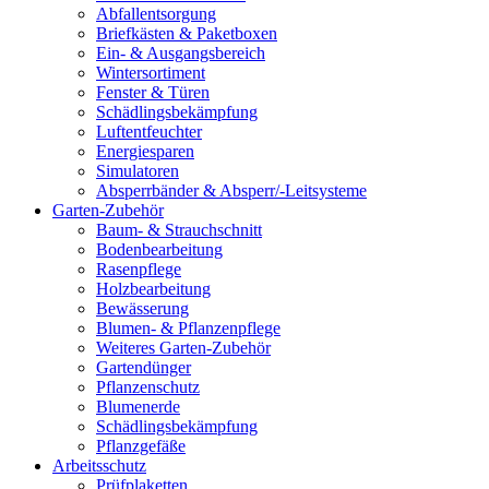
Abfallentsorgung
Briefkästen & Paketboxen
Ein- & Ausgangsbereich
Wintersortiment
Fenster & Türen
Schädlingsbekämpfung
Luftentfeuchter
Energiesparen
Simulatoren
Absperrbänder & Absperr/-Leitsysteme
Garten-Zubehör
Baum- & Strauchschnitt
Bodenbearbeitung
Rasenpflege
Holzbearbeitung
Bewässerung
Blumen- & Pflanzenpflege
Weiteres Garten-Zubehör
Gartendünger
Pflanzenschutz
Blumenerde
Schädlingsbekämpfung
Pflanzgefäße
Arbeitsschutz
Prüfplaketten