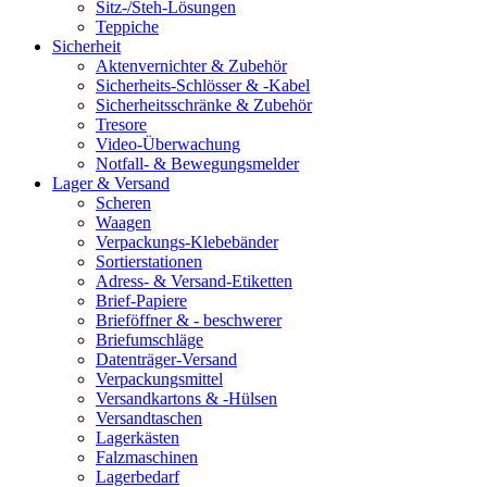
Sitz-/Steh-Lösungen
Teppiche
Sicherheit
Aktenvernichter & Zubehör
Sicherheits-Schlösser & -Kabel
Sicherheitsschränke & Zubehör
Tresore
Video-Überwachung
Notfall- & Bewegungsmelder
Lager & Versand
Scheren
Waagen
Verpackungs-Klebebänder
Sortierstationen
Adress- & Versand-Etiketten
Brief-Papiere
Brieföffner & - beschwerer
Briefumschläge
Datenträger-Versand
Verpackungsmittel
Versandkartons & -Hülsen
Versandtaschen
Lagerkästen
Falzmaschinen
Lagerbedarf