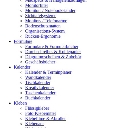
Mauspads & Handgelenkauflagen
Monitorfilter
Monitor- / Notebookständer
Sichttafelsysteme
Monitor- / Telefonarme
Bodenschutzmatten
Organisations-System
Rücken-Ergonomie
Formulare
Formulare & Formularbücher
Durchschreibe- & Kohlepapier
Diagrammscheiben & Zubehör
Geschäftsbücher
Kalender
Kalender & Terminplaner
Wandkalender
Tischkalender
Kreativkalender
Taschenkalender
Buchkalender
Kleben
Flüssigkleber
Foto-Klebemittel
Klebefilme & Abroller
Klebepads