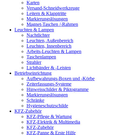
Karten
Versand-Schneidwerkzeuge
Leitern & Klapptritte
Markierungslösungen
Magnet-Taschen /-Rahmen
Leuchten & Lampen
Nachtlichter
Leuchten, Außenbereich
Leuchten, Innenbereich
Arbeits-Leuchten & Lampen
Taschenlampen
Strahler
Lichtbänder & -Leisten
Betriebseinrichtung
Aufbewahrungs-Boxen und -Körbe
Zeiterfassungs-Systeme
Hinweisschilder & Piktogramme
Markierungslösungen
Schränke
Hygieneschutzschilde
KFZ-Zubehör
KFZ-Pflege & Wartung
KFZ-Elektrik & Multimedia
KFZ-Zubehör
KFZ-Panne & Erste Hilfe