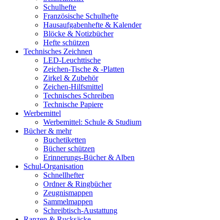
Schulhefte
Französische Schulhefte
Hausaufgabenhefte & Kalender
Blöcke & Notizbücher
Hefte schützen
Technisches Zeichnen
LED-Leuchttische
Zeichen-Tische & -Platten
Zirkel & Zubehör
Zeichen-Hilfsmittel
Technisches Schreiben
Technische Papiere
Werbemittel
Werbemittel: Schule & Studium
Bücher & mehr
Buchetiketten
Bücher schützen
Erinnerungs-Bücher & Alben
Schul-Organisation
Schnellhefter
Ordner & Ringbücher
Zeugnismappen
Sammelmappen
Schreibtisch-Austattung
Ranzen & Rucksäcke