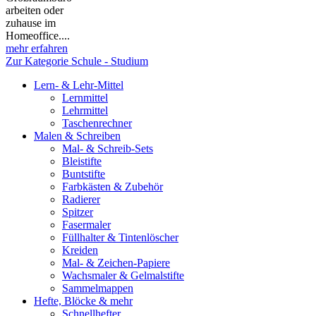
arbeiten oder
zuhause im
Homeoffice....
mehr erfahren
Zur Kategorie Schule - Studium
Lern- & Lehr-Mittel
Lernmittel
Lehrmittel
Taschenrechner
Malen & Schreiben
Mal- & Schreib-Sets
Bleistifte
Buntstifte
Farbkästen & Zubehör
Radierer
Spitzer
Fasermaler
Füllhalter & Tintenlöscher
Kreiden
Mal- & Zeichen-Papiere
Wachsmaler & Gelmalstifte
Sammelmappen
Hefte, Blöcke & mehr
Schnellhefter