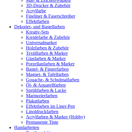
Mal- & Zeichen-Papiere
3D-Drucker & Zubehör
Acrylfarbe
Fineliner & Faserschreiber
Effektfarben
Dekorier- und Bastelfarben
Kreativ-Sets
Kreidefarbe & Zubehör
Universalmarker
Holzfarben & Zubehör
Textilfarben & Marker
Glasfarben & Marker
Porzellanfarben & Marker
Bastel- & Fingerfarben
Magnet- & Tafelfarben
Gouache- & Schulmalfarben
Öl- & Aquarellfarben
Sprühfarben & Lacke
Marmorierfarben
Plakatfarben
Effektfarben im Liner-Pen
Linoldruckfarben
Acrylfarben & Marker (Hobby)
Permanente Tinte
Handarbeiten