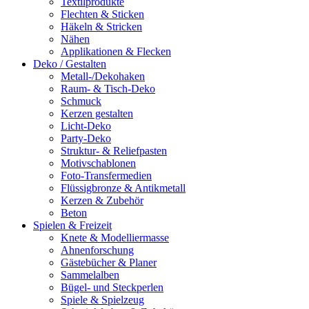
Textilprodukte
Flechten & Sticken
Häkeln & Stricken
Nähen
Applikationen & Flecken
Deko / Gestalten
Metall-/Dekohaken
Raum- & Tisch-Deko
Schmuck
Kerzen gestalten
Licht-Deko
Party-Deko
Struktur- & Reliefpasten
Motivschablonen
Foto-Transfermedien
Flüssigbronze & Antikmetall
Kerzen & Zubehör
Beton
Spielen & Freizeit
Knete & Modelliermasse
Ahnenforschung
Gästebücher & Planer
Sammelalben
Bügel- und Steckperlen
Spiele & Spielzeug