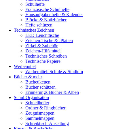
Schulhefte
Französische Schulhefte
Hausaufgabenhefte & Kalender
Blöcke & Notizbücher
Hefte schützen
Technisches Zeichnen
LED-Leuchttische
Zeichen-Tische & -Platten
Zirkel & Zubehör
Zeichen-Hilfsmittel
Technisches Schreiben
Technische Papiere
Werbemittel
Werbemittel: Schule & Studium
Bücher & mehr
Buchetiketten
Bücher schützen
Erinnerungs-Bücher & Alben
Schul-Organisation
Schnellhefter
Ordner & Ringbücher
Zeugnismappen
Sammelmappen
Schreibtisch-Austattung
Ranzen & Rucksäcke