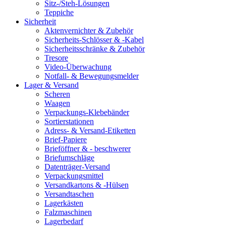
Sitz-/Steh-Lösungen
Teppiche
Sicherheit
Aktenvernichter & Zubehör
Sicherheits-Schlösser & -Kabel
Sicherheitsschränke & Zubehör
Tresore
Video-Überwachung
Notfall- & Bewegungsmelder
Lager & Versand
Scheren
Waagen
Verpackungs-Klebebänder
Sortierstationen
Adress- & Versand-Etiketten
Brief-Papiere
Brieföffner & - beschwerer
Briefumschläge
Datenträger-Versand
Verpackungsmittel
Versandkartons & -Hülsen
Versandtaschen
Lagerkästen
Falzmaschinen
Lagerbedarf