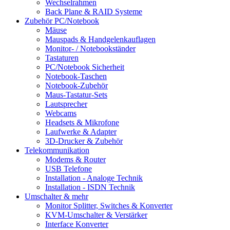
Wechselrahmen
Back Plane & RAID Systeme
Zubehör PC/Notebook
Mäuse
Mauspads & Handgelenkauflagen
Monitor- / Notebookständer
Tastaturen
PC/Notebook Sicherheit
Notebook-Taschen
Notebook-Zubehör
Maus-Tastatur-Sets
Lautsprecher
Webcams
Headsets & Mikrofone
Laufwerke & Adapter
3D-Drucker & Zubehör
Telekommunikation
Modems & Router
USB Telefone
Installation - Analoge Technik
Installation - ISDN Technik
Umschalter & mehr
Monitor Splitter, Switches & Konverter
KVM-Umschalter & Verstärker
Interface Konverter