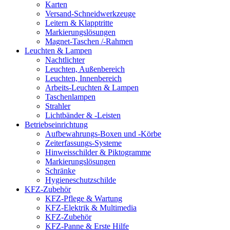
Karten
Versand-Schneidwerkzeuge
Leitern & Klapptritte
Markierungslösungen
Magnet-Taschen /-Rahmen
Leuchten & Lampen
Nachtlichter
Leuchten, Außenbereich
Leuchten, Innenbereich
Arbeits-Leuchten & Lampen
Taschenlampen
Strahler
Lichtbänder & -Leisten
Betriebseinrichtung
Aufbewahrungs-Boxen und -Körbe
Zeiterfassungs-Systeme
Hinweisschilder & Piktogramme
Markierungslösungen
Schränke
Hygieneschutzschilde
KFZ-Zubehör
KFZ-Pflege & Wartung
KFZ-Elektrik & Multimedia
KFZ-Zubehör
KFZ-Panne & Erste Hilfe