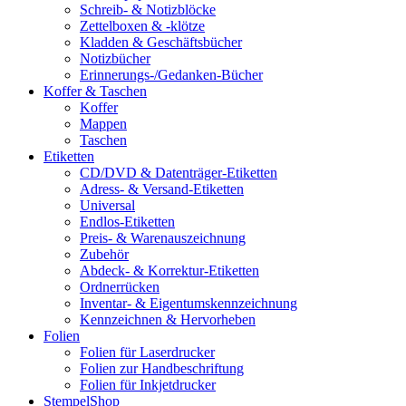
Schreib- & Notizblöcke
Zettelboxen & -klötze
Kladden & Geschäftsbücher
Notizbücher
Erinnerungs-/Gedanken-Bücher
Koffer & Taschen
Koffer
Mappen
Taschen
Etiketten
CD/DVD & Datenträger-Etiketten
Adress- & Versand-Etiketten
Universal
Endlos-Etiketten
Preis- & Warenauszeichnung
Zubehör
Abdeck- & Korrektur-Etiketten
Ordnerrücken
Inventar- & Eigentumskennzeichnung
Kennzeichnen & Hervorheben
Folien
Folien für Laserdrucker
Folien zur Handbeschriftung
Folien für Inkjetdrucker
StempelShop