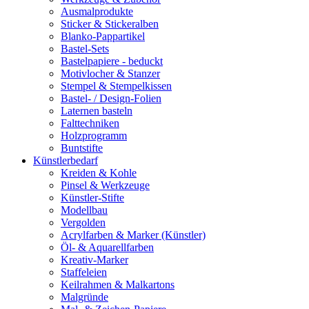
Ausmalprodukte
Sticker & Stickeralben
Blanko-Pappartikel
Bastel-Sets
Bastelpapiere - beduckt
Motivlocher & Stanzer
Stempel & Stempelkissen
Bastel- / Design-Folien
Laternen basteln
Falttechniken
Holzprogramm
Buntstifte
Künstlerbedarf
Kreiden & Kohle
Pinsel & Werkzeuge
Künstler-Stifte
Modellbau
Vergolden
Acrylfarben & Marker (Künstler)
Öl- & Aquarellfarben
Kreativ-Marker
Staffeleien
Keilrahmen & Malkartons
Malgründe