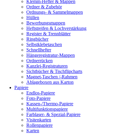
Klemm-Hefter & Mappen
Ordner & Zubehör
Ordnungs- & Sammelmappen
Hüllen
Bewerbungsmappen
Heftstreifen & Lochverstärkung
Register & Trennblätter
Ringbücher
Selbstklebetaschen
Schnellhefter
Hängeregistratur-Mappen
Ordnerrücken
Kanzlei-Registraturen
Sichtbücher & Tischflipcharts
Magnet-Taschen /-Rahmen
Ablageboxen aus Karton
Papiere
Endlos-Papiere
Foto-Papiere
Kassen-/Thermo-Papiere
Multifunktionspapiere
Farblaser- & Spezial-Papiere
Visitenkarten
Rollenpapiere
Karten