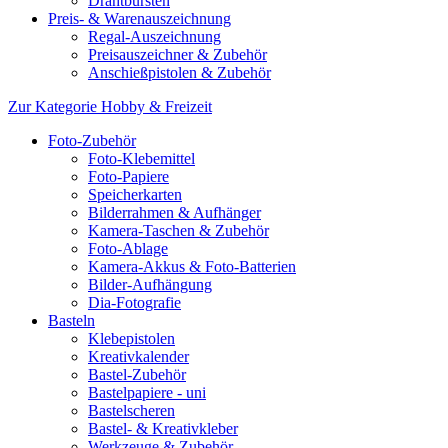
Drahtbürsten
Preis- & Warenauszeichnung
Regal-Auszeichnung
Preisauszeichner & Zubehör
Anschießpistolen & Zubehör
Zur Kategorie Hobby & Freizeit
Foto-Zubehör
Foto-Klebemittel
Foto-Papiere
Speicherkarten
Bilderrahmen & Aufhänger
Kamera-Taschen & Zubehör
Foto-Ablage
Kamera-Akkus & Foto-Batterien
Bilder-Aufhängung
Dia-Fotografie
Basteln
Klebepistolen
Kreativkalender
Bastel-Zubehör
Bastelpapiere - uni
Bastelscheren
Bastel- & Kreativkleber
Werkzeuge & Zubehör