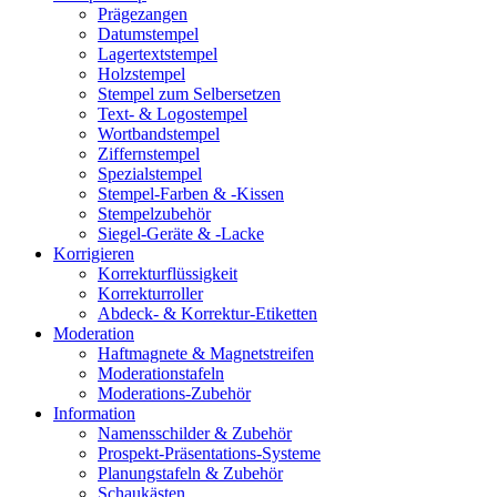
Prägezangen
Datumstempel
Lagertextstempel
Holzstempel
Stempel zum Selbersetzen
Text- & Logostempel
Wortbandstempel
Ziffernstempel
Spezialstempel
Stempel-Farben & -Kissen
Stempelzubehör
Siegel-Geräte & -Lacke
Korrigieren
Korrekturflüssigkeit
Korrekturroller
Abdeck- & Korrektur-Etiketten
Moderation
Haftmagnete & Magnetstreifen
Moderationstafeln
Moderations-Zubehör
Information
Namensschilder & Zubehör
Prospekt-Präsentations-Systeme
Planungstafeln & Zubehör
Schaukästen