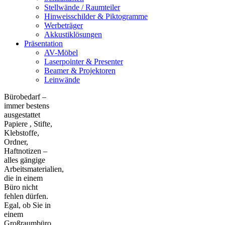
Stellwände / Raumteiler
Hinweisschilder & Piktogramme
Werbeträger
Akkustiklösungen
Präsentation
AV-Möbel
Laserpointer & Presenter
Beamer & Projektoren
Leinwände
Bürobedarf –
immer bestens
ausgestattet
Papiere , Stifte,
Klebstoffe,
Ordner,
Haftnotizen –
alles gängige
Arbeitsmaterialien,
die in einem
Büro nicht
fehlen dürfen.
Egal, ob Sie in
einem
Großraumbüro