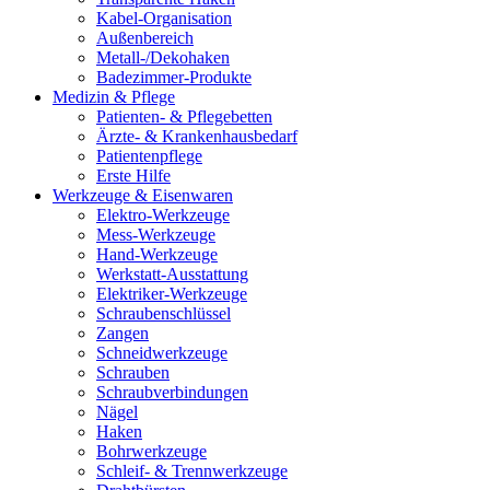
Kabel-Organisation
Außenbereich
Metall-/Dekohaken
Badezimmer-Produkte
Medizin & Pflege
Patienten- & Pflegebetten
Ärzte- & Krankenhausbedarf
Patientenpflege
Erste Hilfe
Werkzeuge & Eisenwaren
Elektro-Werkzeuge
Mess-Werkzeuge
Hand-Werkzeuge
Werkstatt-Ausstattung
Elektriker-Werkzeuge
Schraubenschlüssel
Zangen
Schneidwerkzeuge
Schrauben
Schraubverbindungen
Nägel
Haken
Bohrwerkzeuge
Schleif- & Trennwerkzeuge