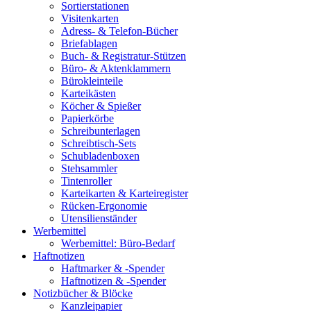
Sortierstationen
Visitenkarten
Adress- & Telefon-Bücher
Briefablagen
Buch- & Registratur-Stützen
Büro- & Aktenklammern
Bürokleinteile
Karteikästen
Köcher & Spießer
Papierkörbe
Schreibunterlagen
Schreibtisch-Sets
Schubladenboxen
Stehsammler
Tintenroller
Karteikarten & Karteiregister
Rücken-Ergonomie
Utensilienständer
Werbemittel
Werbemittel: Büro-Bedarf
Haftnotizen
Haftmarker & -Spender
Haftnotizen & -Spender
Notizbücher & Blöcke
Kanzleipapier