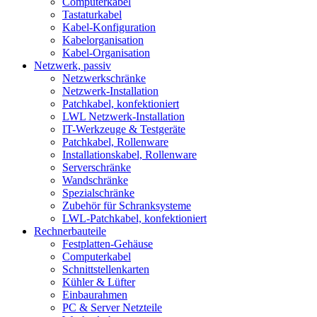
Computerkabel
Tastaturkabel
Kabel-Konfiguration
Kabelorganisation
Kabel-Organisation
Netzwerk, passiv
Netzwerkschränke
Netzwerk-Installation
Patchkabel, konfektioniert
LWL Netzwerk-Installation
IT-Werkzeuge & Testgeräte
Patchkabel, Rollenware
Installationskabel, Rollenware
Serverschränke
Wandschränke
Spezialschränke
Zubehör für Schranksysteme
LWL-Patchkabel, konfektioniert
Rechnerbauteile
Festplatten-Gehäuse
Computerkabel
Schnittstellenkarten
Kühler & Lüfter
Einbaurahmen
PC & Server Netzteile