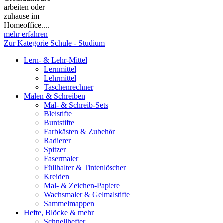
arbeiten oder
zuhause im
Homeoffice....
mehr erfahren
Zur Kategorie Schule - Studium
Lern- & Lehr-Mittel
Lernmittel
Lehrmittel
Taschenrechner
Malen & Schreiben
Mal- & Schreib-Sets
Bleistifte
Buntstifte
Farbkästen & Zubehör
Radierer
Spitzer
Fasermaler
Füllhalter & Tintenlöscher
Kreiden
Mal- & Zeichen-Papiere
Wachsmaler & Gelmalstifte
Sammelmappen
Hefte, Blöcke & mehr
Schnellhefter