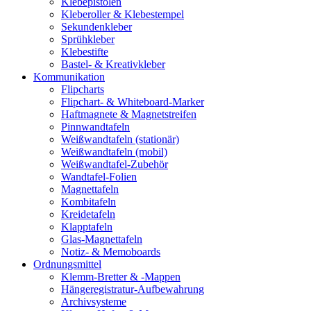
Klebepistolen
Kleberoller & Klebestempel
Sekundenkleber
Sprühkleber
Klebestifte
Bastel- & Kreativkleber
Kommunikation
Flipcharts
Flipchart- & Whiteboard-Marker
Haftmagnete & Magnetstreifen
Pinnwandtafeln
Weißwandtafeln (stationär)
Weißwandtafeln (mobil)
Weißwandtafel-Zubehör
Wandtafel-Folien
Magnettafeln
Kombitafeln
Kreidetafeln
Klapptafeln
Glas-Magnettafeln
Notiz- & Memoboards
Ordnungsmittel
Klemm-Bretter & -Mappen
Hängeregistratur-Aufbewahrung
Archivsysteme