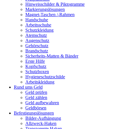
Hinweisschilder & Piktogramme
Markierungslösungen
Magnet-Taschen /-Rahmen
Handschuhe
Arbeitsschuhe
Schutzkleidung
Atemschutz
Augenschutz
Gehörschutz
Brandschutz
Sicherheits-Matten & Bänder
Erste Hilfe
Kopfschutz
Schutzboxen
Hygieneschutzschilde
Arbeitskleidung
Rund ums Geld
Geld prüfen
Geld zählen
Geld aufbewahren
Geldbörsen
Befestigungslösungen
Bilder-Aufhängung
Allzweck-Haken
Transparente Haken