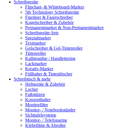
Schreibgeräte
Flipchart- & Whiteboard-Marker
5th Technology Schreibgeräte
Fineliner & Faserschreiber
Kugelschreiber & Zubehör
Permanentmarker & Non-Permanentmarker
Schreibgeräte-Sets
Spezialmarker
Textmarker
Gelschreiber & Gel-Tintenroller
Tintenroller
Kalligraphie / Handlettering
Lackmarker
Kreativ-Marker
Füllhalter & Tintenlöscher
Schreibtisch & mehr
Heftgeräte & Zubehör
Locher
Fußstützen
Konzepthalter
Monitorfilter
Monitor- / Notebookständer
Sichttafelsysteme
Monitor- / Telefonarme
Klebefilme & Abroller