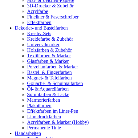
Mal- & Zeichen-Papiere
3D-Drucker & Zubehör
Acrylfarbe
Fineliner & Faserschreiber
Effektfarben
Dekorier- und Bastelfarben
Kreativ-Sets
Kreidefarbe & Zubehör
Universalmarker
Holzfarben & Zubehör
Textilfarben & Marker
Glasfarben & Marker
Porzellanfarben & Marker
Bastel- & Fingerfarben
Magnet- & Tafelfarben
Gouache- & Schulmalfarben
Öl- & Aquarellfarben
Sprühfarben & Lacke
Marmorierfarben
Plakatfarben
Effektfarben im Liner-Pen
Linoldruckfarben
Acrylfarben & Marker (Hobby)
Permanente Tinte
Handarbeiten