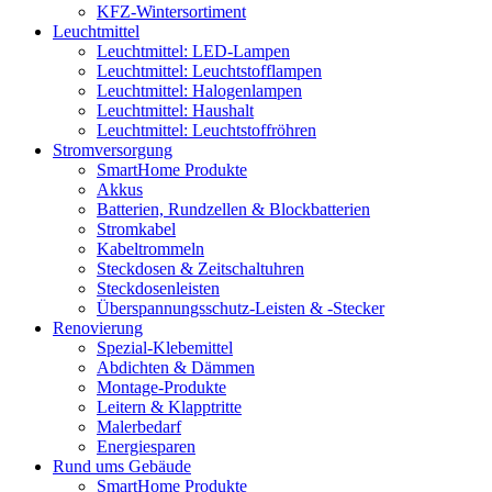
KFZ-Wintersortiment
Leuchtmittel
Leuchtmittel: LED-Lampen
Leuchtmittel: Leuchtstofflampen
Leuchtmittel: Halogenlampen
Leuchtmittel: Haushalt
Leuchtmittel: Leuchtstoffröhren
Stromversorgung
SmartHome Produkte
Akkus
Batterien, Rundzellen & Blockbatterien
Stromkabel
Kabeltrommeln
Steckdosen & Zeitschaltuhren
Steckdosenleisten
Überspannungsschutz-Leisten & -Stecker
Renovierung
Spezial-Klebemittel
Abdichten & Dämmen
Montage-Produkte
Leitern & Klapptritte
Malerbedarf
Energiesparen
Rund ums Gebäude
SmartHome Produkte