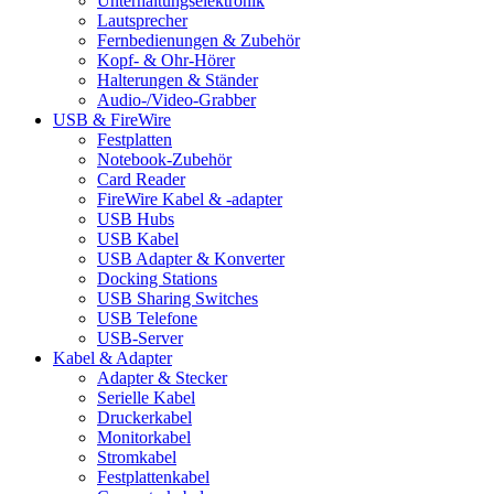
Unterhaltungselektronik
Lautsprecher
Fernbedienungen & Zubehör
Kopf- & Ohr-Hörer
Halterungen & Ständer
Audio-/Video-Grabber
USB & FireWire
Festplatten
Notebook-Zubehör
Card Reader
FireWire Kabel & -adapter
USB Hubs
USB Kabel
USB Adapter & Konverter
Docking Stations
USB Sharing Switches
USB Telefone
USB-Server
Kabel & Adapter
Adapter & Stecker
Serielle Kabel
Druckerkabel
Monitorkabel
Stromkabel
Festplattenkabel