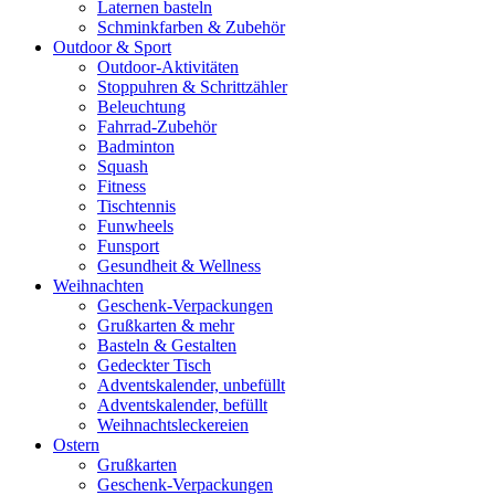
Laternen basteln
Schminkfarben & Zubehör
Outdoor & Sport
Outdoor-Aktivitäten
Stoppuhren & Schrittzähler
Beleuchtung
Fahrrad-Zubehör
Badminton
Squash
Fitness
Tischtennis
Funwheels
Funsport
Gesundheit & Wellness
Weihnachten
Geschenk-Verpackungen
Grußkarten & mehr
Basteln & Gestalten
Gedeckter Tisch
Adventskalender, unbefüllt
Adventskalender, befüllt
Weihnachtsleckereien
Ostern
Grußkarten
Geschenk-Verpackungen