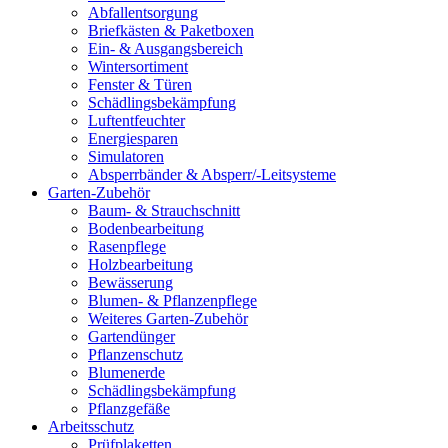
Abfallentsorgung
Briefkästen & Paketboxen
Ein- & Ausgangsbereich
Wintersortiment
Fenster & Türen
Schädlingsbekämpfung
Luftentfeuchter
Energiesparen
Simulatoren
Absperrbänder & Absperr/-Leitsysteme
Garten-Zubehör
Baum- & Strauchschnitt
Bodenbearbeitung
Rasenpflege
Holzbearbeitung
Bewässerung
Blumen- & Pflanzenpflege
Weiteres Garten-Zubehör
Gartendünger
Pflanzenschutz
Blumenerde
Schädlingsbekämpfung
Pflanzgefäße
Arbeitsschutz
Prüfplaketten