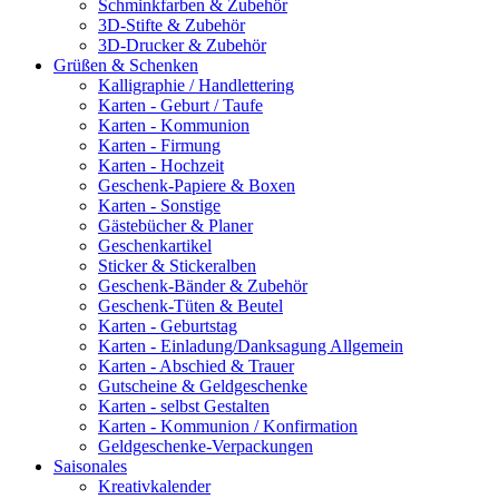
Schminkfarben & Zubehör
3D-Stifte & Zubehör
3D-Drucker & Zubehör
Grüßen & Schenken
Kalligraphie / Handlettering
Karten - Geburt / Taufe
Karten - Kommunion
Karten - Firmung
Karten - Hochzeit
Geschenk-Papiere & Boxen
Karten - Sonstige
Gästebücher & Planer
Geschenkartikel
Sticker & Stickeralben
Geschenk-Bänder & Zubehör
Geschenk-Tüten & Beutel
Karten - Geburtstag
Karten - Einladung/Danksagung Allgemein
Karten - Abschied & Trauer
Gutscheine & Geldgeschenke
Karten - selbst Gestalten
Karten - Kommunion / Konfirmation
Geldgeschenke-Verpackungen
Saisonales
Kreativkalender