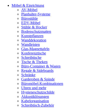
Möbel & Einrichtung
AV-Möbel
Planhalter-Systeme
Bürostühle
EDV-Möbel
Stühle & Hocker
Bodenschutzmatten
Kunstpflanzen
Wanddekoration
Wandleisten
Glas-Magnettafeln
Konferenztische
Schreibtische
Tische & Theken
Büro-Container & Wagen
Regale & Sideboards
Schränke
Garderoben & Spinde
Büromöbel-Kombinationen
Uhren und mehr
Hygieneschutzschilde
Akkustiklösungen
Kabelorganisation
Schreibtisch-Zubehör