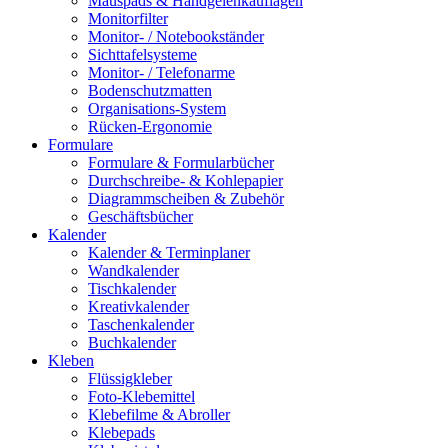
Mauspads & Handgelenkauflagen
Monitorfilter
Monitor- / Notebookständer
Sichttafelsysteme
Monitor- / Telefonarme
Bodenschutzmatten
Organisations-System
Rücken-Ergonomie
Formulare
Formulare & Formularbücher
Durchschreibe- & Kohlepapier
Diagrammscheiben & Zubehör
Geschäftsbücher
Kalender
Kalender & Terminplaner
Wandkalender
Tischkalender
Kreativkalender
Taschenkalender
Buchkalender
Kleben
Flüssigkleber
Foto-Klebemittel
Klebefilme & Abroller
Klebepads