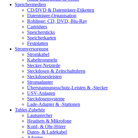
Speichermedien
CD/DVD & Datenträger-Etiketten
Datenträger-Organisation
Rohlinge: CD, DVD, Blu-Ray
Cartridges
Speichersticks
Speicherkarten
Festplatten
Stromversorgung
Stromkabel
Kabeltrommeln
Stecker-Netzteile
Steckdosen & Zeitschaltuhren
Steckdosenleisten
Stromadapter
Überspannungsschutz-Leisten & -Stecker
USV-Anlagen
Steckdosensysteme
Lade-Adapter & -Stationen
Tablet-Zubehör
Lautsprecher
Headsets & Mikrofone
Kopf- & Ohr-Hörer
Daten- & Ladekabel
Adapter