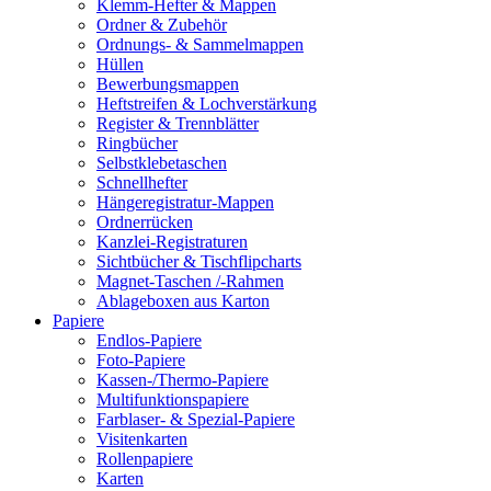
Klemm-Hefter & Mappen
Ordner & Zubehör
Ordnungs- & Sammelmappen
Hüllen
Bewerbungsmappen
Heftstreifen & Lochverstärkung
Register & Trennblätter
Ringbücher
Selbstklebetaschen
Schnellhefter
Hängeregistratur-Mappen
Ordnerrücken
Kanzlei-Registraturen
Sichtbücher & Tischflipcharts
Magnet-Taschen /-Rahmen
Ablageboxen aus Karton
Papiere
Endlos-Papiere
Foto-Papiere
Kassen-/Thermo-Papiere
Multifunktionspapiere
Farblaser- & Spezial-Papiere
Visitenkarten
Rollenpapiere
Karten