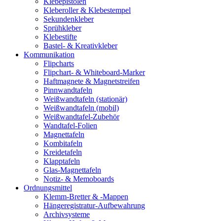
Klebepistolen
Kleberoller & Klebestempel
Sekundenkleber
Sprühkleber
Klebestifte
Bastel- & Kreativkleber
Kommunikation
Flipcharts
Flipchart- & Whiteboard-Marker
Haftmagnete & Magnetstreifen
Pinnwandtafeln
Weißwandtafeln (stationär)
Weißwandtafeln (mobil)
Weißwandtafel-Zubehör
Wandtafel-Folien
Magnettafeln
Kombitafeln
Kreidetafeln
Klapptafeln
Glas-Magnettafeln
Notiz- & Memoboards
Ordnungsmittel
Klemm-Bretter & -Mappen
Hängeregistratur-Aufbewahrung
Archivsysteme