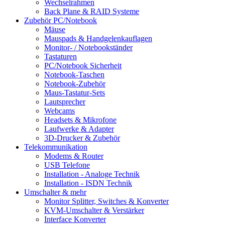
Wechselrahmen
Back Plane & RAID Systeme
Zubehör PC/Notebook
Mäuse
Mauspads & Handgelenkauflagen
Monitor- / Notebookständer
Tastaturen
PC/Notebook Sicherheit
Notebook-Taschen
Notebook-Zubehör
Maus-Tastatur-Sets
Lautsprecher
Webcams
Headsets & Mikrofone
Laufwerke & Adapter
3D-Drucker & Zubehör
Telekommunikation
Modems & Router
USB Telefone
Installation - Analoge Technik
Installation - ISDN Technik
Umschalter & mehr
Monitor Splitter, Switches & Konverter
KVM-Umschalter & Verstärker
Interface Konverter