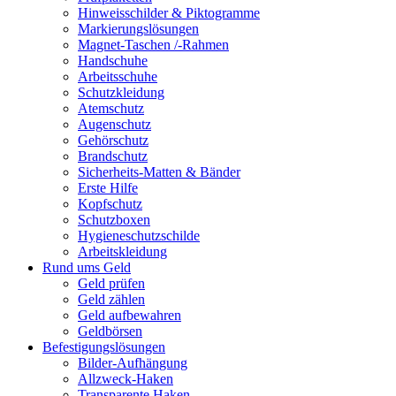
Hinweisschilder & Piktogramme
Markierungslösungen
Magnet-Taschen /-Rahmen
Handschuhe
Arbeitsschuhe
Schutzkleidung
Atemschutz
Augenschutz
Gehörschutz
Brandschutz
Sicherheits-Matten & Bänder
Erste Hilfe
Kopfschutz
Schutzboxen
Hygieneschutzschilde
Arbeitskleidung
Rund ums Geld
Geld prüfen
Geld zählen
Geld aufbewahren
Geldbörsen
Befestigungslösungen
Bilder-Aufhängung
Allzweck-Haken
Transparente Haken