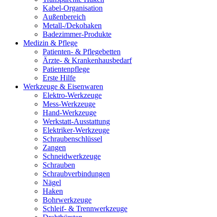
Kabel-Organisation
Außenbereich
Metall-/Dekohaken
Badezimmer-Produkte
Medizin & Pflege
Patienten- & Pflegebetten
Ärzte- & Krankenhausbedarf
Patientenpflege
Erste Hilfe
Werkzeuge & Eisenwaren
Elektro-Werkzeuge
Mess-Werkzeuge
Hand-Werkzeuge
Werkstatt-Ausstattung
Elektriker-Werkzeuge
Schraubenschlüssel
Zangen
Schneidwerkzeuge
Schrauben
Schraubverbindungen
Nägel
Haken
Bohrwerkzeuge
Schleif- & Trennwerkzeuge