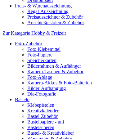
Drahtbürsten
Preis- & Warenauszeichnung
Regal-Auszeichnung
Preisauszeichner & Zubehör
Anschießpistolen & Zubehör
Zur Kategorie Hobby & Freizeit
Foto-Zubehör
Foto-Klebemittel
Foto-Papiere
Speicherkarten
Bilderrahmen & Aufhänger
Kamera-Taschen & Zubehör
Foto-Ablage
Kamera-Akkus & Foto-Batterien
Bilder-Aufhängung
Dia-Fotografie
Basteln
Klebepistolen
Kreativkalender
Bastel-Zubehör
Bastelpapiere - uni
Bastelscheren
Bastel- & Kreativkleber
Werkzeuge & Zubehör