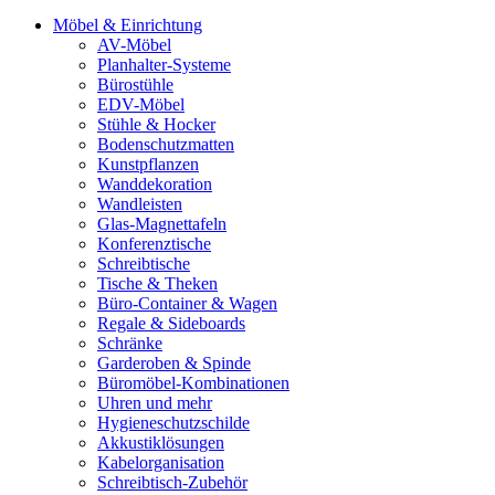
Möbel & Einrichtung
AV-Möbel
Planhalter-Systeme
Bürostühle
EDV-Möbel
Stühle & Hocker
Bodenschutzmatten
Kunstpflanzen
Wanddekoration
Wandleisten
Glas-Magnettafeln
Konferenztische
Schreibtische
Tische & Theken
Büro-Container & Wagen
Regale & Sideboards
Schränke
Garderoben & Spinde
Büromöbel-Kombinationen
Uhren und mehr
Hygieneschutzschilde
Akkustiklösungen
Kabelorganisation
Schreibtisch-Zubehör