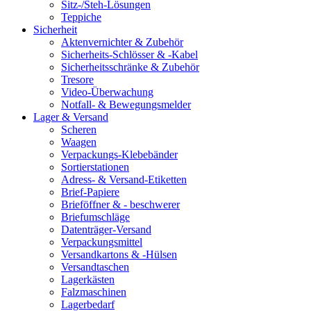
Sitz-/Steh-Lösungen
Teppiche
Sicherheit
Aktenvernichter & Zubehör
Sicherheits-Schlösser & -Kabel
Sicherheitsschränke & Zubehör
Tresore
Video-Überwachung
Notfall- & Bewegungsmelder
Lager & Versand
Scheren
Waagen
Verpackungs-Klebebänder
Sortierstationen
Adress- & Versand-Etiketten
Brief-Papiere
Brieföffner & - beschwerer
Briefumschläge
Datenträger-Versand
Verpackungsmittel
Versandkartons & -Hülsen
Versandtaschen
Lagerkästen
Falzmaschinen
Lagerbedarf