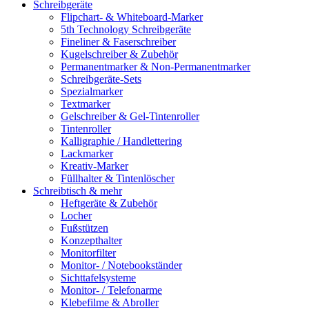
Schreibgeräte
Flipchart- & Whiteboard-Marker
5th Technology Schreibgeräte
Fineliner & Faserschreiber
Kugelschreiber & Zubehör
Permanentmarker & Non-Permanentmarker
Schreibgeräte-Sets
Spezialmarker
Textmarker
Gelschreiber & Gel-Tintenroller
Tintenroller
Kalligraphie / Handlettering
Lackmarker
Kreativ-Marker
Füllhalter & Tintenlöscher
Schreibtisch & mehr
Heftgeräte & Zubehör
Locher
Fußstützen
Konzepthalter
Monitorfilter
Monitor- / Notebookständer
Sichttafelsysteme
Monitor- / Telefonarme
Klebefilme & Abroller