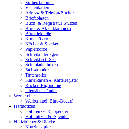
Sortierstationen
Visitenkarten
Adress- & Telefon-Bücher
Briefablagen
Buch- & Registratur-Stützen
Büro- & Aktenklammern
Bürokleinteile
Karteikästen
Köcher & Spießer
Papierkörbe
Schreibunterlagen
Schreibtisch-Sets
Schubladenboxen
Stehsammler
Tintenroller
Karteikarten & Karteiregister
Rücken-Ergonomie
Utensilienständer
Werbemittel
Werbemittel: Büro-Bedarf
Haftnotizen
Haftmarker & -Spender
Haftnotizen & -Spender
Notizbücher & Blöcke
Kanzleipapier