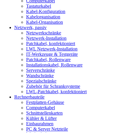
Computerkabel
Tastaturkabel
Kabel-Konfiguration
Kabelorganisation
Kabel-Organisation
Netzwerk, passiv
Netzwerkschränke
Netzwerk-Installation
Patchkabel, konfektioniert
LWL Netzwerk-Installation
IT-Werkzeuge & Testgeräte
Patchkabel, Rollenware
Installationskabel, Rollenware
Serverschränke
Wandschränke
Spezialschränke
Zubehör für Schranksysteme
LWL-Patchkabel, konfektioniert
Rechnerbauteile
Festplatten-Gehäuse
Computerkabel
Schnittstellenkarten
Kühler & Lüfter
Einbaurahmen
PC & Server Netzteile