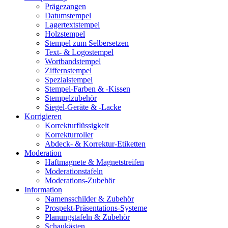
Prägezangen
Datumstempel
Lagertextstempel
Holzstempel
Stempel zum Selbersetzen
Text- & Logostempel
Wortbandstempel
Ziffernstempel
Spezialstempel
Stempel-Farben & -Kissen
Stempelzubehör
Siegel-Geräte & -Lacke
Korrigieren
Korrekturflüssigkeit
Korrekturroller
Abdeck- & Korrektur-Etiketten
Moderation
Haftmagnete & Magnetstreifen
Moderationstafeln
Moderations-Zubehör
Information
Namensschilder & Zubehör
Prospekt-Präsentations-Systeme
Planungstafeln & Zubehör
Schaukästen