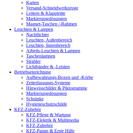
Karten
Versand-Schneidwerkzeuge
Leitern & Klapptritte
Markierungslösungen
Magnet-Taschen /-Rahmen
Leuchten & Lampen
Nachtlichter
Leuchten, Außenbereich
Leuchten, Innenbereich
Arbeits-Leuchten & Lampen
Taschenlampen
Strahler
Lichtbänder & -Leisten
Betriebseinrichtung
Aufbewahrungs-Boxen und -Körbe
Zeiterfassungs-Systeme
Hinweisschilder & Piktogramme
Markierungslösungen
Schränke
Hygieneschutzschilde
KFZ-Zubehör
KFZ-Pflege & Wartung
KFZ-Elektrik & Multimedia
KFZ-Zubehör
KFZ-Panne & Erste Hilfe