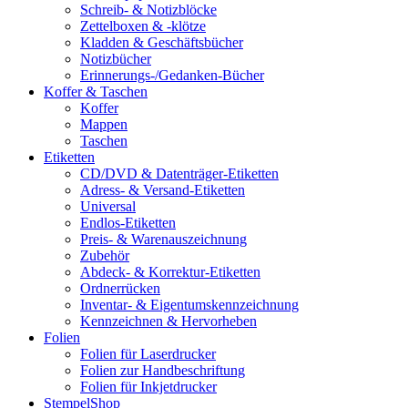
Schreib- & Notizblöcke
Zettelboxen & -klötze
Kladden & Geschäftsbücher
Notizbücher
Erinnerungs-/Gedanken-Bücher
Koffer & Taschen
Koffer
Mappen
Taschen
Etiketten
CD/DVD & Datenträger-Etiketten
Adress- & Versand-Etiketten
Universal
Endlos-Etiketten
Preis- & Warenauszeichnung
Zubehör
Abdeck- & Korrektur-Etiketten
Ordnerrücken
Inventar- & Eigentumskennzeichnung
Kennzeichnen & Hervorheben
Folien
Folien für Laserdrucker
Folien zur Handbeschriftung
Folien für Inkjetdrucker
StempelShop