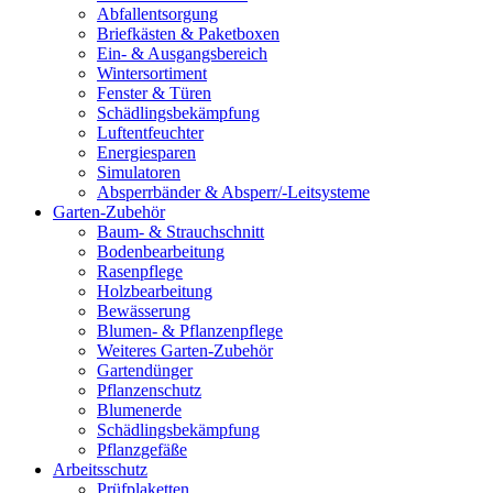
Abfallentsorgung
Briefkästen & Paketboxen
Ein- & Ausgangsbereich
Wintersortiment
Fenster & Türen
Schädlingsbekämpfung
Luftentfeuchter
Energiesparen
Simulatoren
Absperrbänder & Absperr/-Leitsysteme
Garten-Zubehör
Baum- & Strauchschnitt
Bodenbearbeitung
Rasenpflege
Holzbearbeitung
Bewässerung
Blumen- & Pflanzenpflege
Weiteres Garten-Zubehör
Gartendünger
Pflanzenschutz
Blumenerde
Schädlingsbekämpfung
Pflanzgefäße
Arbeitsschutz
Prüfplaketten