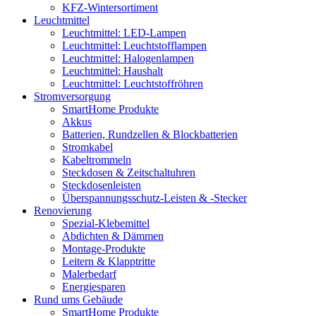
KFZ-Wintersortiment
Leuchtmittel
Leuchtmittel: LED-Lampen
Leuchtmittel: Leuchtstofflampen
Leuchtmittel: Halogenlampen
Leuchtmittel: Haushalt
Leuchtmittel: Leuchtstoffröhren
Stromversorgung
SmartHome Produkte
Akkus
Batterien, Rundzellen & Blockbatterien
Stromkabel
Kabeltrommeln
Steckdosen & Zeitschaltuhren
Steckdosenleisten
Überspannungsschutz-Leisten & -Stecker
Renovierung
Spezial-Klebemittel
Abdichten & Dämmen
Montage-Produkte
Leitern & Klapptritte
Malerbedarf
Energiesparen
Rund ums Gebäude
SmartHome Produkte