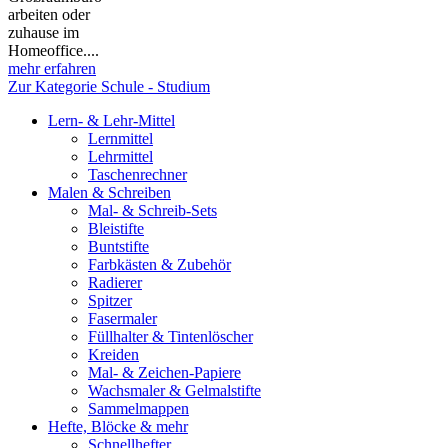
arbeiten oder
zuhause im
Homeoffice....
mehr erfahren
Zur Kategorie Schule - Studium
Lern- & Lehr-Mittel
Lernmittel
Lehrmittel
Taschenrechner
Malen & Schreiben
Mal- & Schreib-Sets
Bleistifte
Buntstifte
Farbkästen & Zubehör
Radierer
Spitzer
Fasermaler
Füllhalter & Tintenlöscher
Kreiden
Mal- & Zeichen-Papiere
Wachsmaler & Gelmalstifte
Sammelmappen
Hefte, Blöcke & mehr
Schnellhefter