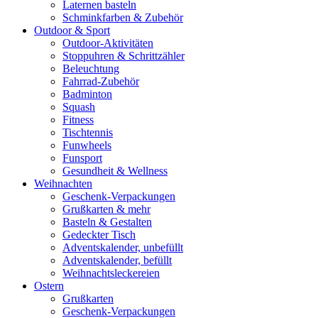
Laternen basteln
Schminkfarben & Zubehör
Outdoor & Sport
Outdoor-Aktivitäten
Stoppuhren & Schrittzähler
Beleuchtung
Fahrrad-Zubehör
Badminton
Squash
Fitness
Tischtennis
Funwheels
Funsport
Gesundheit & Wellness
Weihnachten
Geschenk-Verpackungen
Grußkarten & mehr
Basteln & Gestalten
Gedeckter Tisch
Adventskalender, unbefüllt
Adventskalender, befüllt
Weihnachtsleckereien
Ostern
Grußkarten
Geschenk-Verpackungen