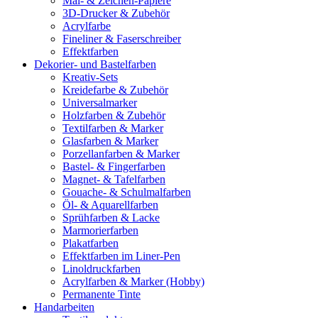
Mal- & Zeichen-Papiere
3D-Drucker & Zubehör
Acrylfarbe
Fineliner & Faserschreiber
Effektfarben
Dekorier- und Bastelfarben
Kreativ-Sets
Kreidefarbe & Zubehör
Universalmarker
Holzfarben & Zubehör
Textilfarben & Marker
Glasfarben & Marker
Porzellanfarben & Marker
Bastel- & Fingerfarben
Magnet- & Tafelfarben
Gouache- & Schulmalfarben
Öl- & Aquarellfarben
Sprühfarben & Lacke
Marmorierfarben
Plakatfarben
Effektfarben im Liner-Pen
Linoldruckfarben
Acrylfarben & Marker (Hobby)
Permanente Tinte
Handarbeiten