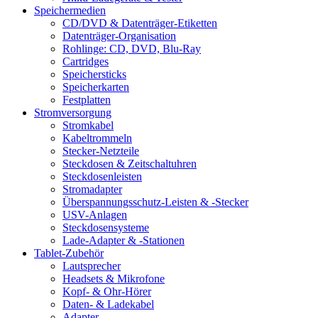
Speichermedien
CD/DVD & Datenträger-Etiketten
Datenträger-Organisation
Rohlinge: CD, DVD, Blu-Ray
Cartridges
Speichersticks
Speicherkarten
Festplatten
Stromversorgung
Stromkabel
Kabeltrommeln
Stecker-Netzteile
Steckdosen & Zeitschaltuhren
Steckdosenleisten
Stromadapter
Überspannungsschutz-Leisten & -Stecker
USV-Anlagen
Steckdosensysteme
Lade-Adapter & -Stationen
Tablet-Zubehör
Lautsprecher
Headsets & Mikrofone
Kopf- & Ohr-Hörer
Daten- & Ladekabel
Adapter