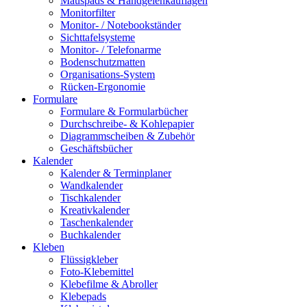
Mauspads & Handgelenkauflagen
Monitorfilter
Monitor- / Notebookständer
Sichttafelsysteme
Monitor- / Telefonarme
Bodenschutzmatten
Organisations-System
Rücken-Ergonomie
Formulare
Formulare & Formularbücher
Durchschreibe- & Kohlepapier
Diagrammscheiben & Zubehör
Geschäftsbücher
Kalender
Kalender & Terminplaner
Wandkalender
Tischkalender
Kreativkalender
Taschenkalender
Buchkalender
Kleben
Flüssigkleber
Foto-Klebemittel
Klebefilme & Abroller
Klebepads