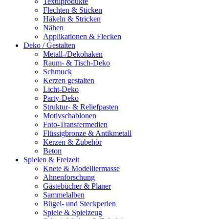
Textilprodukte
Flechten & Sticken
Häkeln & Stricken
Nähen
Applikationen & Flecken
Deko / Gestalten
Metall-/Dekohaken
Raum- & Tisch-Deko
Schmuck
Kerzen gestalten
Licht-Deko
Party-Deko
Struktur- & Reliefpasten
Motivschablonen
Foto-Transfermedien
Flüssigbronze & Antikmetall
Kerzen & Zubehör
Beton
Spielen & Freizeit
Knete & Modelliermasse
Ahnenforschung
Gästebücher & Planer
Sammelalben
Bügel- und Steckperlen
Spiele & Spielzeug