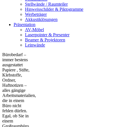
Stellwände / Raumteiler
Hinweisschilder & Piktogramme
Werbeträger
Akkustiklösungen
Präsentation
AV-Möbel
Laserpointer & Presenter
Beamer & Projektoren
Leinwände
Bürobedarf –
immer bestens
ausgestattet
Papiere , Stifte,
Klebstoffe,
Ordner,
Haftnotizen –
alles gängige
Arbeitsmaterialien,
die in einem
Büro nicht
fehlen dürfen.
Egal, ob Sie in
einem
Großraumbüro