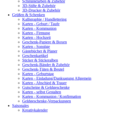
Schminkfarben & Zubehör
3D-Stifte & Zubehör
3D-Drucker & Zubehör
Grüßen & Schenken
Kalligraphie / Handlettering
Karten - Geburt / Taufe
Karten - Kommunion
Karten - Firmung
Karten - Hochzeit
Geschenk-Papiere & Boxen
Karten - Sonstige
Gästebücher & Planer
Geschenkartikel
Sticker & Stickeralben
Geschenk-Bänder & Zubehör
Geschenk-Tüten & Beutel
Karten - Geburtstag
Karten - Einladung/Danksagung Allgemein
Karten - Abschied & Trauer
Gutscheine & Geldgeschenke
Karten - selbst Gestalten
Karten - Kommunion / Konfirmation
Geldgeschenke-Verpackungen
Saisonales
Kreativkalender