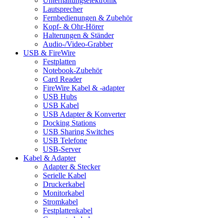
Unterhaltungselektronik
Lautsprecher
Fernbedienungen & Zubehör
Kopf- & Ohr-Hörer
Halterungen & Ständer
Audio-/Video-Grabber
USB & FireWire
Festplatten
Notebook-Zubehör
Card Reader
FireWire Kabel & -adapter
USB Hubs
USB Kabel
USB Adapter & Konverter
Docking Stations
USB Sharing Switches
USB Telefone
USB-Server
Kabel & Adapter
Adapter & Stecker
Serielle Kabel
Druckerkabel
Monitorkabel
Stromkabel
Festplattenkabel