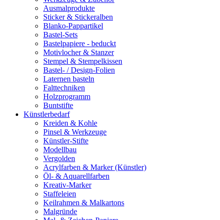
Ausmalprodukte
Sticker & Stickeralben
Blanko-Pappartikel
Bastel-Sets
Bastelpapiere - beduckt
Motivlocher & Stanzer
Stempel & Stempelkissen
Bastel- / Design-Folien
Laternen basteln
Falttechniken
Holzprogramm
Buntstifte
Künstlerbedarf
Kreiden & Kohle
Pinsel & Werkzeuge
Künstler-Stifte
Modellbau
Vergolden
Acrylfarben & Marker (Künstler)
Öl- & Aquarellfarben
Kreativ-Marker
Staffeleien
Keilrahmen & Malkartons
Malgründe