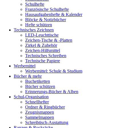
Schulhefte
Französische Schulhefte
Hausaufgabenhefte & Kalender
Blöcke & Notizbücher
Hefte schützen
Technisches Zeichnen
LED-Leuchttische
Zeichen-Tische & -Platten
Zirkel & Zubehör
Zeichen-Hilfsmittel
Technisches Schreiben
Technische Papiere
Werbemittel
Werbemittel: Schule & Studium
Bücher & mehr
Buchetiketten
Bücher schützen
Erinnerungs-Bücher & Alben
Schul-Organisation
Schnellhefter
Ordner & Ringbücher
Zeugnismappen
Sammelmappen
Schreibtisch-Austattung
Ranzen & Rucksäcke