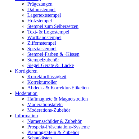
Prägezangen
Datumstempel
Lagertextstempel
Holzstempel
Stempel zum Selbersetzen
Text- & Logostempel
Wortbandstempel
Ziffernstempel
Spezialstempel
Stempel-Farben & -Kissen
Stempelzubehör
Siegel-Geräte & -Lacke
Korrigieren
Korrekturflüssigkeit
Korrekturroller
Abdeck- & Korrektur-Etiketten
Moderation
Haftmagnete & Magnetstreifen
Moderationstafeln
Moderations-Zubehör
Information
Namensschilder & Zubehör
Prospekt-Präsentations-Systeme
Planungstafeln & Zubehör
Schaukästen