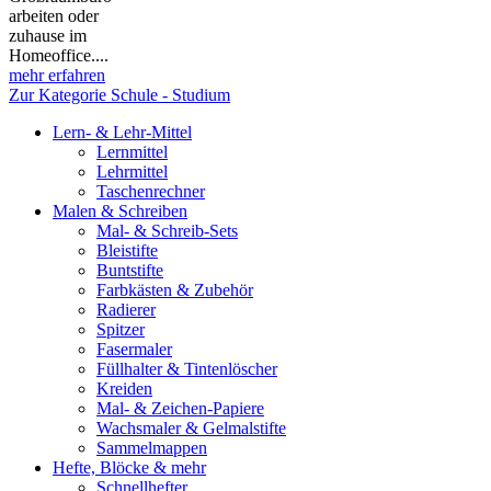
arbeiten oder
zuhause im
Homeoffice....
mehr erfahren
Zur Kategorie Schule - Studium
Lern- & Lehr-Mittel
Lernmittel
Lehrmittel
Taschenrechner
Malen & Schreiben
Mal- & Schreib-Sets
Bleistifte
Buntstifte
Farbkästen & Zubehör
Radierer
Spitzer
Fasermaler
Füllhalter & Tintenlöscher
Kreiden
Mal- & Zeichen-Papiere
Wachsmaler & Gelmalstifte
Sammelmappen
Hefte, Blöcke & mehr
Schnellhefter