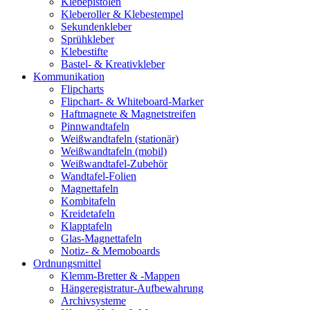
Klebepistolen
Kleberoller & Klebestempel
Sekundenkleber
Sprühkleber
Klebestifte
Bastel- & Kreativkleber
Kommunikation
Flipcharts
Flipchart- & Whiteboard-Marker
Haftmagnete & Magnetstreifen
Pinnwandtafeln
Weißwandtafeln (stationär)
Weißwandtafeln (mobil)
Weißwandtafel-Zubehör
Wandtafel-Folien
Magnettafeln
Kombitafeln
Kreidetafeln
Klapptafeln
Glas-Magnettafeln
Notiz- & Memoboards
Ordnungsmittel
Klemm-Bretter & -Mappen
Hängeregistratur-Aufbewahrung
Archivsysteme