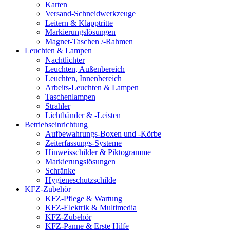
Karten
Versand-Schneidwerkzeuge
Leitern & Klapptritte
Markierungslösungen
Magnet-Taschen /-Rahmen
Leuchten & Lampen
Nachtlichter
Leuchten, Außenbereich
Leuchten, Innenbereich
Arbeits-Leuchten & Lampen
Taschenlampen
Strahler
Lichtbänder & -Leisten
Betriebseinrichtung
Aufbewahrungs-Boxen und -Körbe
Zeiterfassungs-Systeme
Hinweisschilder & Piktogramme
Markierungslösungen
Schränke
Hygieneschutzschilde
KFZ-Zubehör
KFZ-Pflege & Wartung
KFZ-Elektrik & Multimedia
KFZ-Zubehör
KFZ-Panne & Erste Hilfe