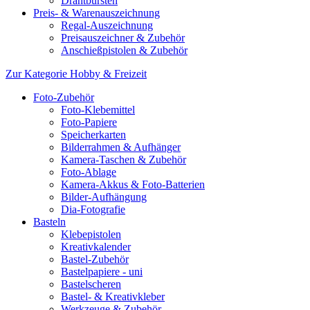
Drahtbürsten
Preis- & Warenauszeichnung
Regal-Auszeichnung
Preisauszeichner & Zubehör
Anschießpistolen & Zubehör
Zur Kategorie Hobby & Freizeit
Foto-Zubehör
Foto-Klebemittel
Foto-Papiere
Speicherkarten
Bilderrahmen & Aufhänger
Kamera-Taschen & Zubehör
Foto-Ablage
Kamera-Akkus & Foto-Batterien
Bilder-Aufhängung
Dia-Fotografie
Basteln
Klebepistolen
Kreativkalender
Bastel-Zubehör
Bastelpapiere - uni
Bastelscheren
Bastel- & Kreativkleber
Werkzeuge & Zubehör