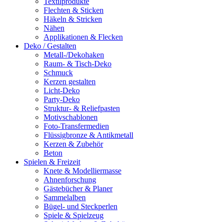
Textilprodukte
Flechten & Sticken
Häkeln & Stricken
Nähen
Applikationen & Flecken
Deko / Gestalten
Metall-/Dekohaken
Raum- & Tisch-Deko
Schmuck
Kerzen gestalten
Licht-Deko
Party-Deko
Struktur- & Reliefpasten
Motivschablonen
Foto-Transfermedien
Flüssigbronze & Antikmetall
Kerzen & Zubehör
Beton
Spielen & Freizeit
Knete & Modelliermasse
Ahnenforschung
Gästebücher & Planer
Sammelalben
Bügel- und Steckperlen
Spiele & Spielzeug