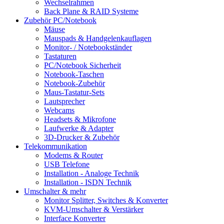
Wechselrahmen
Back Plane & RAID Systeme
Zubehör PC/Notebook
Mäuse
Mauspads & Handgelenkauflagen
Monitor- / Notebookständer
Tastaturen
PC/Notebook Sicherheit
Notebook-Taschen
Notebook-Zubehör
Maus-Tastatur-Sets
Lautsprecher
Webcams
Headsets & Mikrofone
Laufwerke & Adapter
3D-Drucker & Zubehör
Telekommunikation
Modems & Router
USB Telefone
Installation - Analoge Technik
Installation - ISDN Technik
Umschalter & mehr
Monitor Splitter, Switches & Konverter
KVM-Umschalter & Verstärker
Interface Konverter