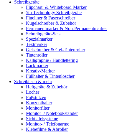
Schreibgeräte
Flipchart- & Whiteboard-Marker
5th Technology Schreibgeräte
Fineliner & Faserschreiber
Kugelschreiber & Zubehör
Permanentmarker & Non-Permanentmarker
Schreibgeräte-Sets
Spezialmarker
Textmarker
Gelschreiber & Gel-Tintenroller
Tintenroller
Kalligraphie / Handlettering
Lackmarker
Kreativ-Marker
Füllhalter & Tintenlöscher
Schreibtisch & mehr
Heftgeräte & Zubehör
Locher
Fußstützen
Konzepthalter
Monitorfilter
Monitor- / Notebookständer
Sichttafelsysteme
Monitor- / Telefonarme
Klebefilme & Abroller