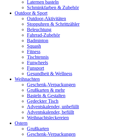
Laternen basteln
Schminkfarben & Zubehör
Outdoor & Sport
Outdoor-Aktivitäten
Stoppuhren & Schrittzähler
Beleuchtung
Fahrrad-Zubehör
Badminton
Squash
Fitness
Tischtennis
Funwheels
Funsport
Gesundheit & Wellness
Weihnachten
Geschenk-Verpackungen
Grußkarten & mehr
Basteln & Gestalten
Gedeckter Tisch
Adventskalender, unbefüllt
Adventskalender, befüllt
Weihnachtsleckereien
Ostern
Grußkarten
Geschenk-Verpackungen