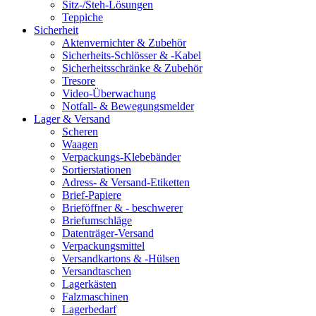
Sitz-/Steh-Lösungen
Teppiche
Sicherheit
Aktenvernichter & Zubehör
Sicherheits-Schlösser & -Kabel
Sicherheitsschränke & Zubehör
Tresore
Video-Überwachung
Notfall- & Bewegungsmelder
Lager & Versand
Scheren
Waagen
Verpackungs-Klebebänder
Sortierstationen
Adress- & Versand-Etiketten
Brief-Papiere
Brieföffner & - beschwerer
Briefumschläge
Datenträger-Versand
Verpackungsmittel
Versandkartons & -Hülsen
Versandtaschen
Lagerkästen
Falzmaschinen
Lagerbedarf