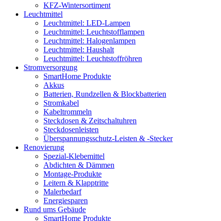
KFZ-Wintersortiment
Leuchtmittel
Leuchtmittel: LED-Lampen
Leuchtmittel: Leuchtstofflampen
Leuchtmittel: Halogenlampen
Leuchtmittel: Haushalt
Leuchtmittel: Leuchtstoffröhren
Stromversorgung
SmartHome Produkte
Akkus
Batterien, Rundzellen & Blockbatterien
Stromkabel
Kabeltrommeln
Steckdosen & Zeitschaltuhren
Steckdosenleisten
Überspannungsschutz-Leisten & -Stecker
Renovierung
Spezial-Klebemittel
Abdichten & Dämmen
Montage-Produkte
Leitern & Klapptritte
Malerbedarf
Energiesparen
Rund ums Gebäude
SmartHome Produkte