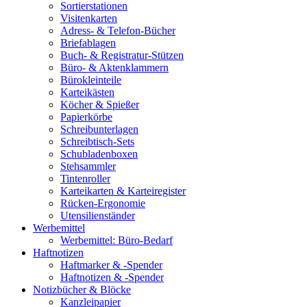
Sortierstationen
Visitenkarten
Adress- & Telefon-Bücher
Briefablagen
Buch- & Registratur-Stützen
Büro- & Aktenklammern
Bürokleinteile
Karteikästen
Köcher & Spießer
Papierkörbe
Schreibunterlagen
Schreibtisch-Sets
Schubladenboxen
Stehsammler
Tintenroller
Karteikarten & Karteiregister
Rücken-Ergonomie
Utensilienständer
Werbemittel
Werbemittel: Büro-Bedarf
Haftnotizen
Haftmarker & -Spender
Haftnotizen & -Spender
Notizbücher & Blöcke
Kanzleipapier