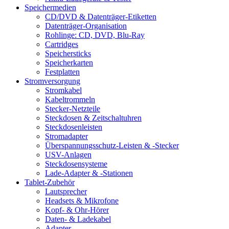
Speichermedien
CD/DVD & Datenträger-Etiketten
Datenträger-Organisation
Rohlinge: CD, DVD, Blu-Ray
Cartridges
Speichersticks
Speicherkarten
Festplatten
Stromversorgung
Stromkabel
Kabeltrommeln
Stecker-Netzteile
Steckdosen & Zeitschaltuhren
Steckdosenleisten
Stromadapter
Überspannungsschutz-Leisten & -Stecker
USV-Anlagen
Steckdosensysteme
Lade-Adapter & -Stationen
Tablet-Zubehör
Lautsprecher
Headsets & Mikrofone
Kopf- & Ohr-Hörer
Daten- & Ladekabel
Adapter