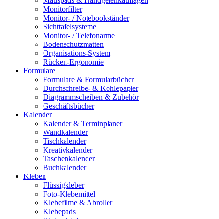
Mauspads & Handgelenkauflagen
Monitorfilter
Monitor- / Notebookständer
Sichttafelsysteme
Monitor- / Telefonarme
Bodenschutzmatten
Organisations-System
Rücken-Ergonomie
Formulare
Formulare & Formularbücher
Durchschreibe- & Kohlepapier
Diagrammscheiben & Zubehör
Geschäftsbücher
Kalender
Kalender & Terminplaner
Wandkalender
Tischkalender
Kreativkalender
Taschenkalender
Buchkalender
Kleben
Flüssigkleber
Foto-Klebemittel
Klebefilme & Abroller
Klebepads