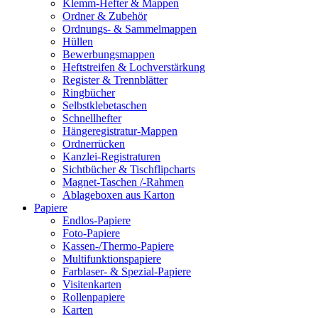
Klemm-Hefter & Mappen
Ordner & Zubehör
Ordnungs- & Sammelmappen
Hüllen
Bewerbungsmappen
Heftstreifen & Lochverstärkung
Register & Trennblätter
Ringbücher
Selbstklebetaschen
Schnellhefter
Hängeregistratur-Mappen
Ordnerrücken
Kanzlei-Registraturen
Sichtbücher & Tischflipcharts
Magnet-Taschen /-Rahmen
Ablageboxen aus Karton
Papiere
Endlos-Papiere
Foto-Papiere
Kassen-/Thermo-Papiere
Multifunktionspapiere
Farblaser- & Spezial-Papiere
Visitenkarten
Rollenpapiere
Karten