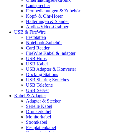
Unterhaltungselektronik
Lautsprecher
Fernbedienungen & Zubehör
Kopf- & Ohr-Hörer
Halterungen & Ständer
Audio-/Video-Grabber
USB & FireWire
Festplatten
Notebook-Zubehör
Card Reader
FireWire Kabel & -adapter
USB Hubs
USB Kabel
USB Adapter & Konverter
Docking Stations
USB Sharing Switches
USB Telefone
USB-Server
Kabel & Adapter
Adapter & Stecker
Serielle Kabel
Druckerkabel
Monitorkabel
Stromkabel
Festplattenkabel