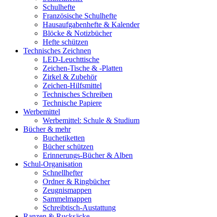
Schulhefte
Französische Schulhefte
Hausaufgabenhefte & Kalender
Blöcke & Notizbücher
Hefte schützen
Technisches Zeichnen
LED-Leuchttische
Zeichen-Tische & -Platten
Zirkel & Zubehör
Zeichen-Hilfsmittel
Technisches Schreiben
Technische Papiere
Werbemittel
Werbemittel: Schule & Studium
Bücher & mehr
Buchetiketten
Bücher schützen
Erinnerungs-Bücher & Alben
Schul-Organisation
Schnellhefter
Ordner & Ringbücher
Zeugnismappen
Sammelmappen
Schreibtisch-Austattung
Ranzen & Rucksäcke