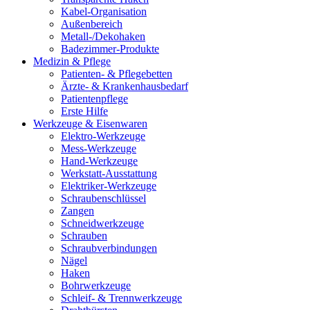
Kabel-Organisation
Außenbereich
Metall-/Dekohaken
Badezimmer-Produkte
Medizin & Pflege
Patienten- & Pflegebetten
Ärzte- & Krankenhausbedarf
Patientenpflege
Erste Hilfe
Werkzeuge & Eisenwaren
Elektro-Werkzeuge
Mess-Werkzeuge
Hand-Werkzeuge
Werkstatt-Ausstattung
Elektriker-Werkzeuge
Schraubenschlüssel
Zangen
Schneidwerkzeuge
Schrauben
Schraubverbindungen
Nägel
Haken
Bohrwerkzeuge
Schleif- & Trennwerkzeuge