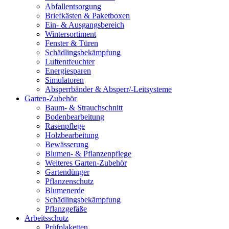
Abfallentsorgung
Briefkästen & Paketboxen
Ein- & Ausgangsbereich
Wintersortiment
Fenster & Türen
Schädlingsbekämpfung
Luftentfeuchter
Energiesparen
Simulatoren
Absperrbänder & Absperr/-Leitsysteme
Garten-Zubehör
Baum- & Strauchschnitt
Bodenbearbeitung
Rasenpflege
Holzbearbeitung
Bewässerung
Blumen- & Pflanzenpflege
Weiteres Garten-Zubehör
Gartendünger
Pflanzenschutz
Blumenerde
Schädlingsbekämpfung
Pflanzgefäße
Arbeitsschutz
Prüfplaketten