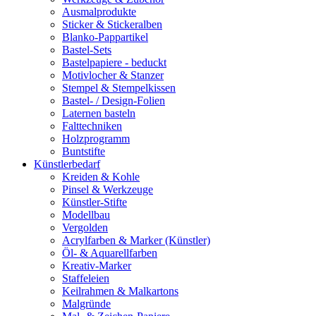
Ausmalprodukte
Sticker & Stickeralben
Blanko-Pappartikel
Bastel-Sets
Bastelpapiere - beduckt
Motivlocher & Stanzer
Stempel & Stempelkissen
Bastel- / Design-Folien
Laternen basteln
Falttechniken
Holzprogramm
Buntstifte
Künstlerbedarf
Kreiden & Kohle
Pinsel & Werkzeuge
Künstler-Stifte
Modellbau
Vergolden
Acrylfarben & Marker (Künstler)
Öl- & Aquarellfarben
Kreativ-Marker
Staffeleien
Keilrahmen & Malkartons
Malgründe