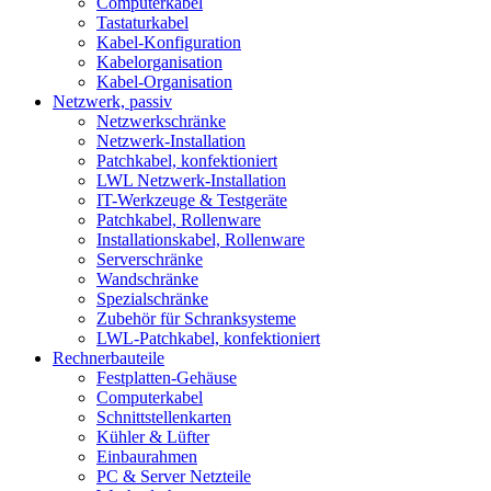
Computerkabel
Tastaturkabel
Kabel-Konfiguration
Kabelorganisation
Kabel-Organisation
Netzwerk, passiv
Netzwerkschränke
Netzwerk-Installation
Patchkabel, konfektioniert
LWL Netzwerk-Installation
IT-Werkzeuge & Testgeräte
Patchkabel, Rollenware
Installationskabel, Rollenware
Serverschränke
Wandschränke
Spezialschränke
Zubehör für Schranksysteme
LWL-Patchkabel, konfektioniert
Rechnerbauteile
Festplatten-Gehäuse
Computerkabel
Schnittstellenkarten
Kühler & Lüfter
Einbaurahmen
PC & Server Netzteile