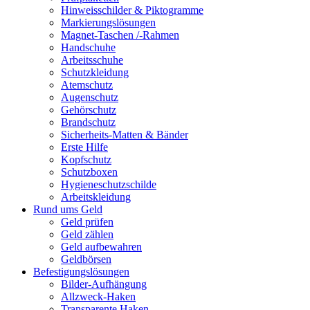
Hinweisschilder & Piktogramme
Markierungslösungen
Magnet-Taschen /-Rahmen
Handschuhe
Arbeitsschuhe
Schutzkleidung
Atemschutz
Augenschutz
Gehörschutz
Brandschutz
Sicherheits-Matten & Bänder
Erste Hilfe
Kopfschutz
Schutzboxen
Hygieneschutzschilde
Arbeitskleidung
Rund ums Geld
Geld prüfen
Geld zählen
Geld aufbewahren
Geldbörsen
Befestigungslösungen
Bilder-Aufhängung
Allzweck-Haken
Transparente Haken