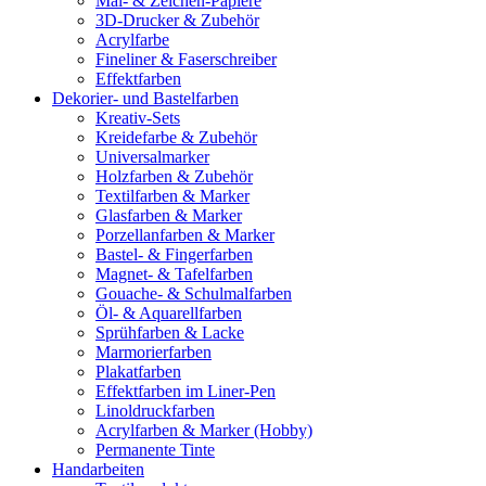
Mal- & Zeichen-Papiere
3D-Drucker & Zubehör
Acrylfarbe
Fineliner & Faserschreiber
Effektfarben
Dekorier- und Bastelfarben
Kreativ-Sets
Kreidefarbe & Zubehör
Universalmarker
Holzfarben & Zubehör
Textilfarben & Marker
Glasfarben & Marker
Porzellanfarben & Marker
Bastel- & Fingerfarben
Magnet- & Tafelfarben
Gouache- & Schulmalfarben
Öl- & Aquarellfarben
Sprühfarben & Lacke
Marmorierfarben
Plakatfarben
Effektfarben im Liner-Pen
Linoldruckfarben
Acrylfarben & Marker (Hobby)
Permanente Tinte
Handarbeiten