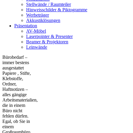
Stellwände / Raumteiler
Hinweisschilder & Piktogramme
Werbeträger
Akkustiklösungen
Präsentation
AV-Möbel
Laserpointer & Presenter
Beamer & Projektoren
Leinwände
Bürobedarf –
immer bestens
ausgestattet
Papiere , Stifte,
Klebstoffe,
Ordner,
Haftnotizen –
alles gängige
Arbeitsmaterialien,
die in einem
Büro nicht
fehlen dürfen.
Egal, ob Sie in
einem
Großraumbüro