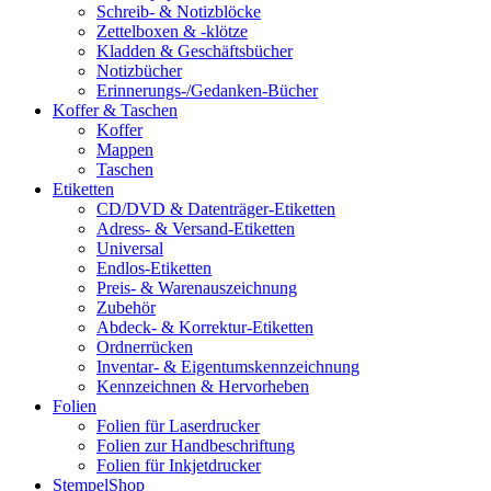
Schreib- & Notizblöcke
Zettelboxen & -klötze
Kladden & Geschäftsbücher
Notizbücher
Erinnerungs-/Gedanken-Bücher
Koffer & Taschen
Koffer
Mappen
Taschen
Etiketten
CD/DVD & Datenträger-Etiketten
Adress- & Versand-Etiketten
Universal
Endlos-Etiketten
Preis- & Warenauszeichnung
Zubehör
Abdeck- & Korrektur-Etiketten
Ordnerrücken
Inventar- & Eigentumskennzeichnung
Kennzeichnen & Hervorheben
Folien
Folien für Laserdrucker
Folien zur Handbeschriftung
Folien für Inkjetdrucker
StempelShop