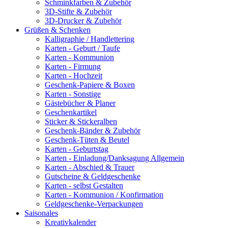
Schminkfarben & Zubehör
3D-Stifte & Zubehör
3D-Drucker & Zubehör
Grüßen & Schenken
Kalligraphie / Handlettering
Karten - Geburt / Taufe
Karten - Kommunion
Karten - Firmung
Karten - Hochzeit
Geschenk-Papiere & Boxen
Karten - Sonstige
Gästebücher & Planer
Geschenkartikel
Sticker & Stickeralben
Geschenk-Bänder & Zubehör
Geschenk-Tüten & Beutel
Karten - Geburtstag
Karten - Einladung/Danksagung Allgemein
Karten - Abschied & Trauer
Gutscheine & Geldgeschenke
Karten - selbst Gestalten
Karten - Kommunion / Konfirmation
Geldgeschenke-Verpackungen
Saisonales
Kreativkalender