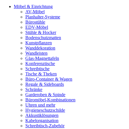
Möbel & Einrichtung
AV-Möbel
Planhalter-Systeme
Bürostühle
EDV-Möbel
Stühle & Hocker
Bodenschutzmatten
Kunstpflanzen
Wanddekoration
Wandleisten
Glas-Magnettafeln
Konferenztische
Schreibtische
Tische & Theken
Büro-Container & Wagen
Regale & Sideboards
Schränke
Garderoben & Spinde
Büromöbel-Kombinationen
Uhren und mehr
Hygieneschutzschilde
Akkustiklösungen
Kabelorganisation
Schreibtisch-Zubehör