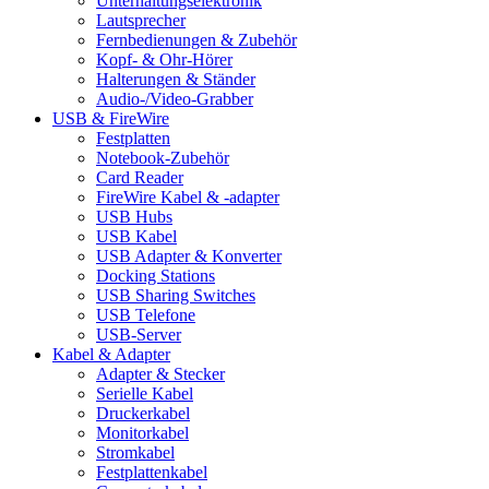
Unterhaltungselektronik
Lautsprecher
Fernbedienungen & Zubehör
Kopf- & Ohr-Hörer
Halterungen & Ständer
Audio-/Video-Grabber
USB & FireWire
Festplatten
Notebook-Zubehör
Card Reader
FireWire Kabel & -adapter
USB Hubs
USB Kabel
USB Adapter & Konverter
Docking Stations
USB Sharing Switches
USB Telefone
USB-Server
Kabel & Adapter
Adapter & Stecker
Serielle Kabel
Druckerkabel
Monitorkabel
Stromkabel
Festplattenkabel