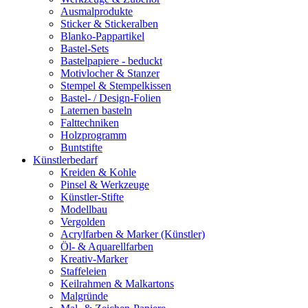
Ausmalprodukte
Sticker & Stickeralben
Blanko-Pappartikel
Bastel-Sets
Bastelpapiere - beduckt
Motivlocher & Stanzer
Stempel & Stempelkissen
Bastel- / Design-Folien
Laternen basteln
Falttechniken
Holzprogramm
Buntstifte
Künstlerbedarf
Kreiden & Kohle
Pinsel & Werkzeuge
Künstler-Stifte
Modellbau
Vergolden
Acrylfarben & Marker (Künstler)
Öl- & Aquarellfarben
Kreativ-Marker
Staffeleien
Keilrahmen & Malkartons
Malgründe