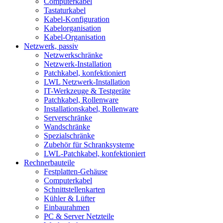
Computerkabel
Tastaturkabel
Kabel-Konfiguration
Kabelorganisation
Kabel-Organisation
Netzwerk, passiv
Netzwerkschränke
Netzwerk-Installation
Patchkabel, konfektioniert
LWL Netzwerk-Installation
IT-Werkzeuge & Testgeräte
Patchkabel, Rollenware
Installationskabel, Rollenware
Serverschränke
Wandschränke
Spezialschränke
Zubehör für Schranksysteme
LWL-Patchkabel, konfektioniert
Rechnerbauteile
Festplatten-Gehäuse
Computerkabel
Schnittstellenkarten
Kühler & Lüfter
Einbaurahmen
PC & Server Netzteile