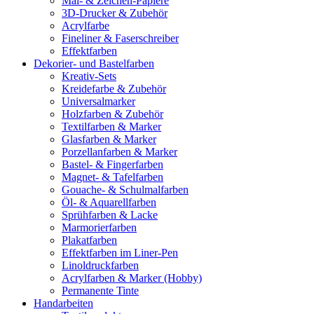
Mal- & Zeichen-Papiere
3D-Drucker & Zubehör
Acrylfarbe
Fineliner & Faserschreiber
Effektfarben
Dekorier- und Bastelfarben
Kreativ-Sets
Kreidefarbe & Zubehör
Universalmarker
Holzfarben & Zubehör
Textilfarben & Marker
Glasfarben & Marker
Porzellanfarben & Marker
Bastel- & Fingerfarben
Magnet- & Tafelfarben
Gouache- & Schulmalfarben
Öl- & Aquarellfarben
Sprühfarben & Lacke
Marmorierfarben
Plakatfarben
Effektfarben im Liner-Pen
Linoldruckfarben
Acrylfarben & Marker (Hobby)
Permanente Tinte
Handarbeiten