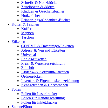
Schreib- & Notizblöcke
Zettelboxen & -klötze
Kladden & Geschäftsbücher
Notizbücher
Erinnerungs-/Gedanken-Bücher
Koffer & Taschen
Koffer
Mappen
Taschen
Etiketten
CD/DVD & Datenträger-Etiketten
Adress- & Versand-Etiketten
Universal
Endlos-Etiketten
Preis- & Warenauszeichnung
Zubehör
Abdeck- & Korrektur-Etiketten
Ordnerrücken
Inventar- & Eigentumskennzeichnung
Kennzeichnen & Hervorheben
Folien
Folien für Laserdrucker
Folien zur Handbeschriftung
Folien für Inkjetdrucker
StempelShop