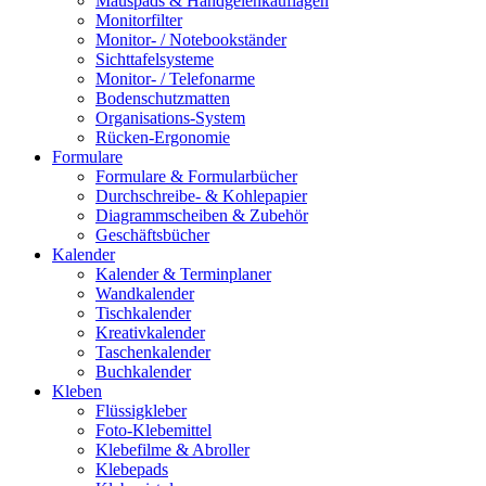
Mauspads & Handgelenkauflagen
Monitorfilter
Monitor- / Notebookständer
Sichttafelsysteme
Monitor- / Telefonarme
Bodenschutzmatten
Organisations-System
Rücken-Ergonomie
Formulare
Formulare & Formularbücher
Durchschreibe- & Kohlepapier
Diagrammscheiben & Zubehör
Geschäftsbücher
Kalender
Kalender & Terminplaner
Wandkalender
Tischkalender
Kreativkalender
Taschenkalender
Buchkalender
Kleben
Flüssigkleber
Foto-Klebemittel
Klebefilme & Abroller
Klebepads