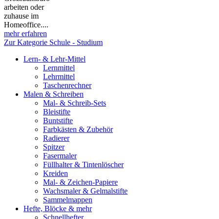
arbeiten oder
zuhause im
Homeoffice....
mehr erfahren
Zur Kategorie Schule - Studium
Lern- & Lehr-Mittel
Lernmittel
Lehrmittel
Taschenrechner
Malen & Schreiben
Mal- & Schreib-Sets
Bleistifte
Buntstifte
Farbkästen & Zubehör
Radierer
Spitzer
Fasermaler
Füllhalter & Tintenlöscher
Kreiden
Mal- & Zeichen-Papiere
Wachsmaler & Gelmalstifte
Sammelmappen
Hefte, Blöcke & mehr
Schnellhefter