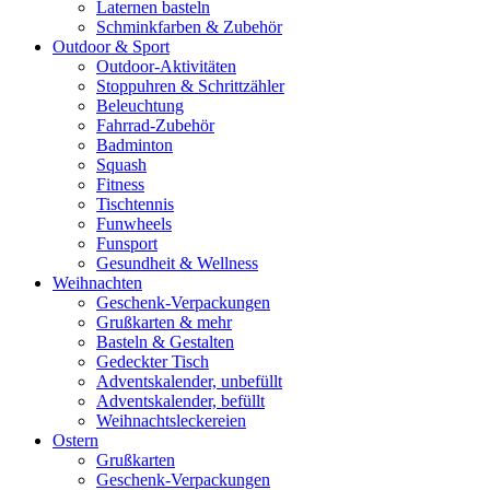
Laternen basteln
Schminkfarben & Zubehör
Outdoor & Sport
Outdoor-Aktivitäten
Stoppuhren & Schrittzähler
Beleuchtung
Fahrrad-Zubehör
Badminton
Squash
Fitness
Tischtennis
Funwheels
Funsport
Gesundheit & Wellness
Weihnachten
Geschenk-Verpackungen
Grußkarten & mehr
Basteln & Gestalten
Gedeckter Tisch
Adventskalender, unbefüllt
Adventskalender, befüllt
Weihnachtsleckereien
Ostern
Grußkarten
Geschenk-Verpackungen