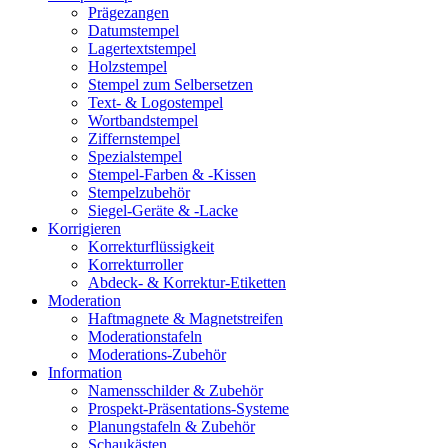
Prägezangen
Datumstempel
Lagertextstempel
Holzstempel
Stempel zum Selbersetzen
Text- & Logostempel
Wortbandstempel
Ziffernstempel
Spezialstempel
Stempel-Farben & -Kissen
Stempelzubehör
Siegel-Geräte & -Lacke
Korrigieren
Korrekturflüssigkeit
Korrekturroller
Abdeck- & Korrektur-Etiketten
Moderation
Haftmagnete & Magnetstreifen
Moderationstafeln
Moderations-Zubehör
Information
Namensschilder & Zubehör
Prospekt-Präsentations-Systeme
Planungstafeln & Zubehör
Schaukästen