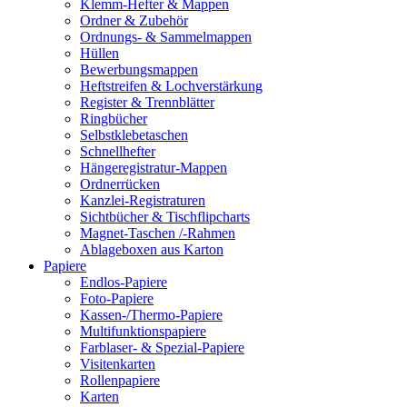
Klemm-Hefter & Mappen
Ordner & Zubehör
Ordnungs- & Sammelmappen
Hüllen
Bewerbungsmappen
Heftstreifen & Lochverstärkung
Register & Trennblätter
Ringbücher
Selbstklebetaschen
Schnellhefter
Hängeregistratur-Mappen
Ordnerrücken
Kanzlei-Registraturen
Sichtbücher & Tischflipcharts
Magnet-Taschen /-Rahmen
Ablageboxen aus Karton
Papiere
Endlos-Papiere
Foto-Papiere
Kassen-/Thermo-Papiere
Multifunktionspapiere
Farblaser- & Spezial-Papiere
Visitenkarten
Rollenpapiere
Karten