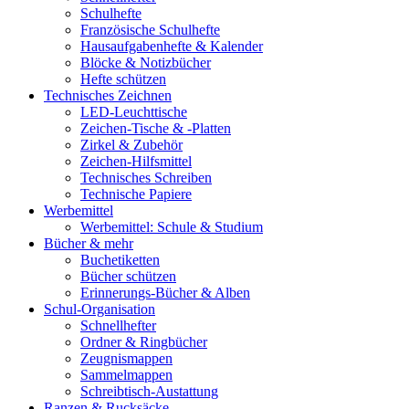
Schulhefte
Französische Schulhefte
Hausaufgabenhefte & Kalender
Blöcke & Notizbücher
Hefte schützen
Technisches Zeichnen
LED-Leuchttische
Zeichen-Tische & -Platten
Zirkel & Zubehör
Zeichen-Hilfsmittel
Technisches Schreiben
Technische Papiere
Werbemittel
Werbemittel: Schule & Studium
Bücher & mehr
Buchetiketten
Bücher schützen
Erinnerungs-Bücher & Alben
Schul-Organisation
Schnellhefter
Ordner & Ringbücher
Zeugnismappen
Sammelmappen
Schreibtisch-Austattung
Ranzen & Rucksäcke