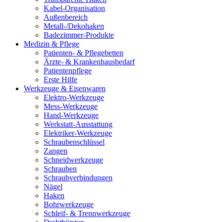
Kabel-Organisation
Außenbereich
Metall-/Dekohaken
Badezimmer-Produkte
Medizin & Pflege
Patienten- & Pflegebetten
Ärzte- & Krankenhausbedarf
Patientenpflege
Erste Hilfe
Werkzeuge & Eisenwaren
Elektro-Werkzeuge
Mess-Werkzeuge
Hand-Werkzeuge
Werkstatt-Ausstattung
Elektriker-Werkzeuge
Schraubenschlüssel
Zangen
Schneidwerkzeuge
Schrauben
Schraubverbindungen
Nägel
Haken
Bohrwerkzeuge
Schleif- & Trennwerkzeuge