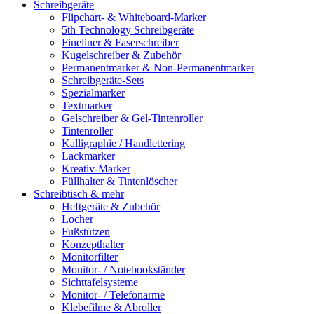
Schreibgeräte
Flipchart- & Whiteboard-Marker
5th Technology Schreibgeräte
Fineliner & Faserschreiber
Kugelschreiber & Zubehör
Permanentmarker & Non-Permanentmarker
Schreibgeräte-Sets
Spezialmarker
Textmarker
Gelschreiber & Gel-Tintenroller
Tintenroller
Kalligraphie / Handlettering
Lackmarker
Kreativ-Marker
Füllhalter & Tintenlöscher
Schreibtisch & mehr
Heftgeräte & Zubehör
Locher
Fußstützen
Konzepthalter
Monitorfilter
Monitor- / Notebookständer
Sichttafelsysteme
Monitor- / Telefonarme
Klebefilme & Abroller