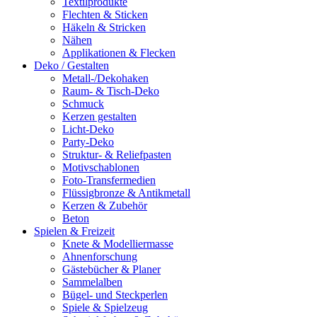
Textilprodukte
Flechten & Sticken
Häkeln & Stricken
Nähen
Applikationen & Flecken
Deko / Gestalten
Metall-/Dekohaken
Raum- & Tisch-Deko
Schmuck
Kerzen gestalten
Licht-Deko
Party-Deko
Struktur- & Reliefpasten
Motivschablonen
Foto-Transfermedien
Flüssigbronze & Antikmetall
Kerzen & Zubehör
Beton
Spielen & Freizeit
Knete & Modelliermasse
Ahnenforschung
Gästebücher & Planer
Sammelalben
Bügel- und Steckperlen
Spiele & Spielzeug