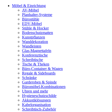
Möbel & Einrichtung
AV-Möbel
Planhalter-Systeme
Bürostühle
EDV-Möbel
Stühle & Hocker
Bodenschutzmatten
Kunstpflanzen
Wanddekoration
Wandleisten
Glas-Magnettafeln
Konferenztische
Schreibtische
Tische & Theken
Büro-Container & Wagen
Regale & Sideboards
Schränke
Garderoben & Spinde
Büromöbel-Kombinationen
Uhren und mehr
Hygieneschutzschilde
Akkustiklösungen
Kabelorganisation
Schreibtisch-Zubehör