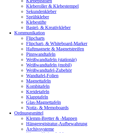
Klebepistolen
Kleberoller & Klebestempel
Sekundenkleber
Sprühkleber
Klebestifte
Bastel- & Kreativkleber
Kommunikation
Flipcharts
Flipchart- & Whiteboard-Marker
Haftmagnete & Magnetstreifen
Pinnwandtafeln
Weißwandtafeln (stationär)
Weißwandtafeln (mobil)
Weißwandtafel-Zubehör
Wandtafel-Folien
Magnettafeln
Kombitafeln
Kreidetafeln
Klapptafeln
Glas-Magnettafeln
Notiz- & Memoboards
Ordnungsmittel
Klemm-Bretter & -Mappen
Hängeregistratur-Aufbewahrung
Archivsysteme