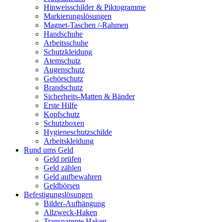
Hinweisschilder & Piktogramme
Markierungslösungen
Magnet-Taschen /-Rahmen
Handschuhe
Arbeitsschuhe
Schutzkleidung
Atemschutz
Augenschutz
Gehörschutz
Brandschutz
Sicherheits-Matten & Bänder
Erste Hilfe
Kopfschutz
Schutzboxen
Hygieneschutzschilde
Arbeitskleidung
Rund ums Geld
Geld prüfen
Geld zählen
Geld aufbewahren
Geldbörsen
Befestigungslösungen
Bilder-Aufhängung
Allzweck-Haken
Transparente Haken