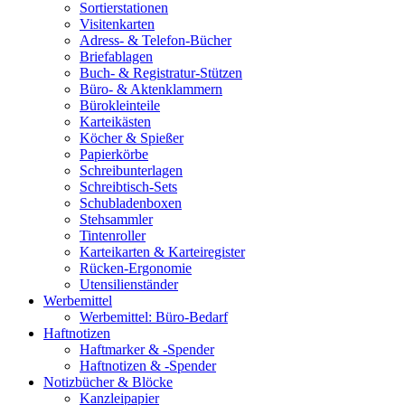
Sortierstationen
Visitenkarten
Adress- & Telefon-Bücher
Briefablagen
Buch- & Registratur-Stützen
Büro- & Aktenklammern
Bürokleinteile
Karteikästen
Köcher & Spießer
Papierkörbe
Schreibunterlagen
Schreibtisch-Sets
Schubladenboxen
Stehsammler
Tintenroller
Karteikarten & Karteiregister
Rücken-Ergonomie
Utensilienständer
Werbemittel
Werbemittel: Büro-Bedarf
Haftnotizen
Haftmarker & -Spender
Haftnotizen & -Spender
Notizbücher & Blöcke
Kanzleipapier