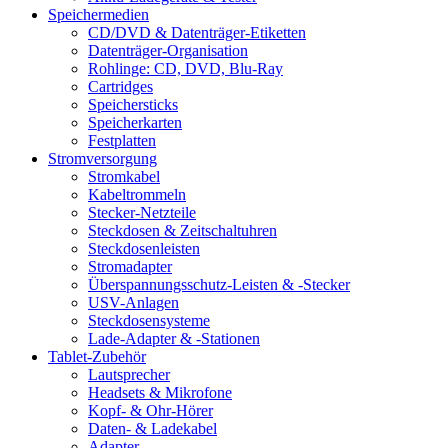
Speichermedien
CD/DVD & Datenträger-Etiketten
Datenträger-Organisation
Rohlinge: CD, DVD, Blu-Ray
Cartridges
Speichersticks
Speicherkarten
Festplatten
Stromversorgung
Stromkabel
Kabeltrommeln
Stecker-Netzteile
Steckdosen & Zeitschaltuhren
Steckdosenleisten
Stromadapter
Überspannungsschutz-Leisten & -Stecker
USV-Anlagen
Steckdosensysteme
Lade-Adapter & -Stationen
Tablet-Zubehör
Lautsprecher
Headsets & Mikrofone
Kopf- & Ohr-Hörer
Daten- & Ladekabel
Adapter