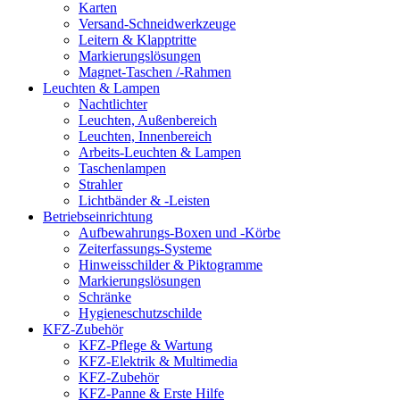
Karten
Versand-Schneidwerkzeuge
Leitern & Klapptritte
Markierungslösungen
Magnet-Taschen /-Rahmen
Leuchten & Lampen
Nachtlichter
Leuchten, Außenbereich
Leuchten, Innenbereich
Arbeits-Leuchten & Lampen
Taschenlampen
Strahler
Lichtbänder & -Leisten
Betriebseinrichtung
Aufbewahrungs-Boxen und -Körbe
Zeiterfassungs-Systeme
Hinweisschilder & Piktogramme
Markierungslösungen
Schränke
Hygieneschutzschilde
KFZ-Zubehör
KFZ-Pflege & Wartung
KFZ-Elektrik & Multimedia
KFZ-Zubehör
KFZ-Panne & Erste Hilfe