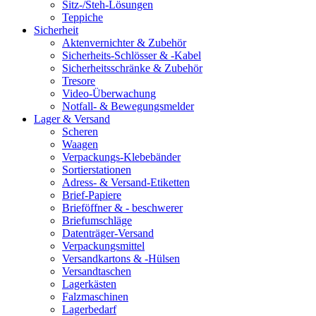
Sitz-/Steh-Lösungen
Teppiche
Sicherheit
Aktenvernichter & Zubehör
Sicherheits-Schlösser & -Kabel
Sicherheitsschränke & Zubehör
Tresore
Video-Überwachung
Notfall- & Bewegungsmelder
Lager & Versand
Scheren
Waagen
Verpackungs-Klebebänder
Sortierstationen
Adress- & Versand-Etiketten
Brief-Papiere
Brieföffner & - beschwerer
Briefumschläge
Datenträger-Versand
Verpackungsmittel
Versandkartons & -Hülsen
Versandtaschen
Lagerkästen
Falzmaschinen
Lagerbedarf