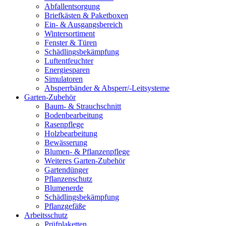
Abfallentsorgung
Briefkästen & Paketboxen
Ein- & Ausgangsbereich
Wintersortiment
Fenster & Türen
Schädlingsbekämpfung
Luftentfeuchter
Energiesparen
Simulatoren
Absperrbänder & Absperr/-Leitsysteme
Garten-Zubehör
Baum- & Strauchschnitt
Bodenbearbeitung
Rasenpflege
Holzbearbeitung
Bewässerung
Blumen- & Pflanzenpflege
Weiteres Garten-Zubehör
Gartendünger
Pflanzenschutz
Blumenerde
Schädlingsbekämpfung
Pflanzgefäße
Arbeitsschutz
Prüfplaketten