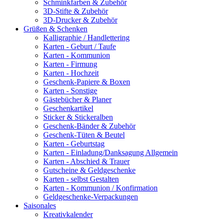
Schminkfarben & Zubehör
3D-Stifte & Zubehör
3D-Drucker & Zubehör
Grüßen & Schenken
Kalligraphie / Handlettering
Karten - Geburt / Taufe
Karten - Kommunion
Karten - Firmung
Karten - Hochzeit
Geschenk-Papiere & Boxen
Karten - Sonstige
Gästebücher & Planer
Geschenkartikel
Sticker & Stickeralben
Geschenk-Bänder & Zubehör
Geschenk-Tüten & Beutel
Karten - Geburtstag
Karten - Einladung/Danksagung Allgemein
Karten - Abschied & Trauer
Gutscheine & Geldgeschenke
Karten - selbst Gestalten
Karten - Kommunion / Konfirmation
Geldgeschenke-Verpackungen
Saisonales
Kreativkalender