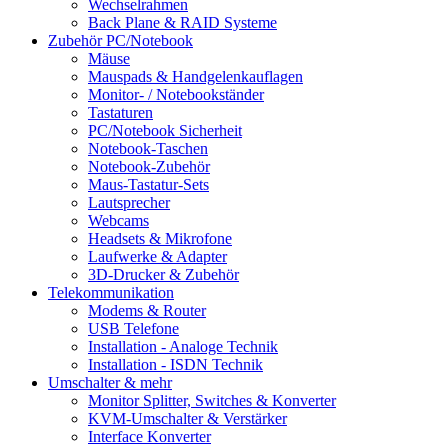
Wechselrahmen
Back Plane & RAID Systeme
Zubehör PC/Notebook
Mäuse
Mauspads & Handgelenkauflagen
Monitor- / Notebookständer
Tastaturen
PC/Notebook Sicherheit
Notebook-Taschen
Notebook-Zubehör
Maus-Tastatur-Sets
Lautsprecher
Webcams
Headsets & Mikrofone
Laufwerke & Adapter
3D-Drucker & Zubehör
Telekommunikation
Modems & Router
USB Telefone
Installation - Analoge Technik
Installation - ISDN Technik
Umschalter & mehr
Monitor Splitter, Switches & Konverter
KVM-Umschalter & Verstärker
Interface Konverter