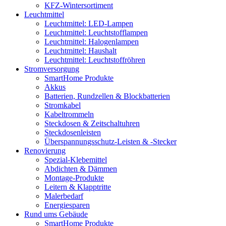
KFZ-Wintersortiment
Leuchtmittel
Leuchtmittel: LED-Lampen
Leuchtmittel: Leuchtstofflampen
Leuchtmittel: Halogenlampen
Leuchtmittel: Haushalt
Leuchtmittel: Leuchtstoffröhren
Stromversorgung
SmartHome Produkte
Akkus
Batterien, Rundzellen & Blockbatterien
Stromkabel
Kabeltrommeln
Steckdosen & Zeitschaltuhren
Steckdosenleisten
Überspannungsschutz-Leisten & -Stecker
Renovierung
Spezial-Klebemittel
Abdichten & Dämmen
Montage-Produkte
Leitern & Klapptritte
Malerbedarf
Energiesparen
Rund ums Gebäude
SmartHome Produkte