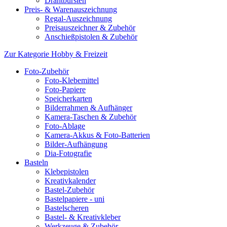
Drahtbürsten
Preis- & Warenauszeichnung
Regal-Auszeichnung
Preisauszeichner & Zubehör
Anschießpistolen & Zubehör
Zur Kategorie Hobby & Freizeit
Foto-Zubehör
Foto-Klebemittel
Foto-Papiere
Speicherkarten
Bilderrahmen & Aufhänger
Kamera-Taschen & Zubehör
Foto-Ablage
Kamera-Akkus & Foto-Batterien
Bilder-Aufhängung
Dia-Fotografie
Basteln
Klebepistolen
Kreativkalender
Bastel-Zubehör
Bastelpapiere - uni
Bastelscheren
Bastel- & Kreativkleber
Werkzeuge & Zubehör