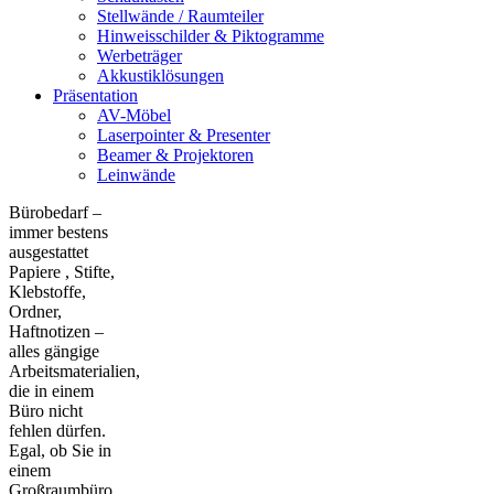
Stellwände / Raumteiler
Hinweisschilder & Piktogramme
Werbeträger
Akkustiklösungen
Präsentation
AV-Möbel
Laserpointer & Presenter
Beamer & Projektoren
Leinwände
Bürobedarf –
immer bestens
ausgestattet
Papiere , Stifte,
Klebstoffe,
Ordner,
Haftnotizen –
alles gängige
Arbeitsmaterialien,
die in einem
Büro nicht
fehlen dürfen.
Egal, ob Sie in
einem
Großraumbüro