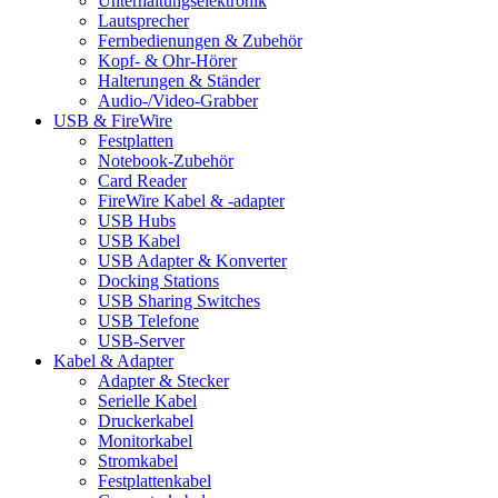
Unterhaltungselektronik
Lautsprecher
Fernbedienungen & Zubehör
Kopf- & Ohr-Hörer
Halterungen & Ständer
Audio-/Video-Grabber
USB & FireWire
Festplatten
Notebook-Zubehör
Card Reader
FireWire Kabel & -adapter
USB Hubs
USB Kabel
USB Adapter & Konverter
Docking Stations
USB Sharing Switches
USB Telefone
USB-Server
Kabel & Adapter
Adapter & Stecker
Serielle Kabel
Druckerkabel
Monitorkabel
Stromkabel
Festplattenkabel