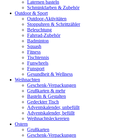
Laternen basteln
Schminkfarben & Zubehör
Outdoor & Sport
Outdoor-Aktivitäten
Stoppuhren & Schrittzähler
Beleuchtung
Fahrrad-Zubehör
Badminton
Squash
Fitness
Tischtennis
Funwheels
Funsport
Gesundheit & Wellness
Weihnachten
Geschenk-Verpackungen
Grußkarten & mehr
Basteln & Gestalten
Gedeckter Tisch
Adventskalender, unbefüllt
Adventskalender, befüllt
Weihnachtsleckereien
Ostern
Grußkarten
Geschenk-Verpackungen