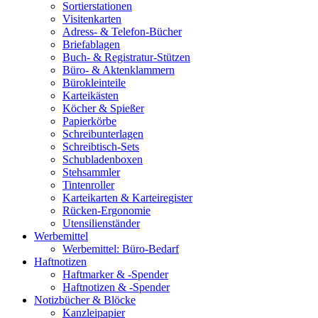
Sortierstationen
Visitenkarten
Adress- & Telefon-Bücher
Briefablagen
Buch- & Registratur-Stützen
Büro- & Aktenklammern
Bürokleinteile
Karteikästen
Köcher & Spießer
Papierkörbe
Schreibunterlagen
Schreibtisch-Sets
Schubladenboxen
Stehsammler
Tintenroller
Karteikarten & Karteiregister
Rücken-Ergonomie
Utensilienständer
Werbemittel
Werbemittel: Büro-Bedarf
Haftnotizen
Haftmarker & -Spender
Haftnotizen & -Spender
Notizbücher & Blöcke
Kanzleipapier