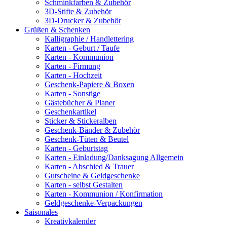
Schminkfarben & Zubehör
3D-Stifte & Zubehör
3D-Drucker & Zubehör
Grüßen & Schenken
Kalligraphie / Handlettering
Karten - Geburt / Taufe
Karten - Kommunion
Karten - Firmung
Karten - Hochzeit
Geschenk-Papiere & Boxen
Karten - Sonstige
Gästebücher & Planer
Geschenkartikel
Sticker & Stickeralben
Geschenk-Bänder & Zubehör
Geschenk-Tüten & Beutel
Karten - Geburtstag
Karten - Einladung/Danksagung Allgemein
Karten - Abschied & Trauer
Gutscheine & Geldgeschenke
Karten - selbst Gestalten
Karten - Kommunion / Konfirmation
Geldgeschenke-Verpackungen
Saisonales
Kreativkalender