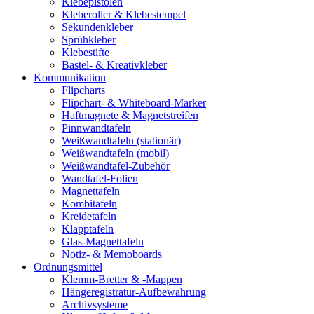
Klebepistolen
Kleberoller & Klebestempel
Sekundenkleber
Sprühkleber
Klebestifte
Bastel- & Kreativkleber
Kommunikation
Flipcharts
Flipchart- & Whiteboard-Marker
Haftmagnete & Magnetstreifen
Pinnwandtafeln
Weißwandtafeln (stationär)
Weißwandtafeln (mobil)
Weißwandtafel-Zubehör
Wandtafel-Folien
Magnettafeln
Kombitafeln
Kreidetafeln
Klapptafeln
Glas-Magnettafeln
Notiz- & Memoboards
Ordnungsmittel
Klemm-Bretter & -Mappen
Hängeregistratur-Aufbewahrung
Archivsysteme