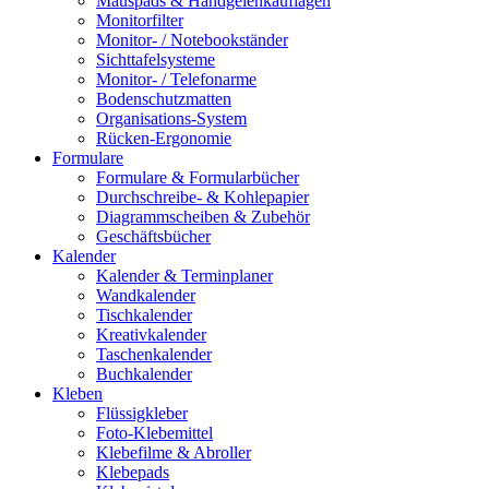
Mauspads & Handgelenkauflagen
Monitorfilter
Monitor- / Notebookständer
Sichttafelsysteme
Monitor- / Telefonarme
Bodenschutzmatten
Organisations-System
Rücken-Ergonomie
Formulare
Formulare & Formularbücher
Durchschreibe- & Kohlepapier
Diagrammscheiben & Zubehör
Geschäftsbücher
Kalender
Kalender & Terminplaner
Wandkalender
Tischkalender
Kreativkalender
Taschenkalender
Buchkalender
Kleben
Flüssigkleber
Foto-Klebemittel
Klebefilme & Abroller
Klebepads