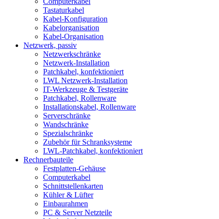
Computerkabel
Tastaturkabel
Kabel-Konfiguration
Kabelorganisation
Kabel-Organisation
Netzwerk, passiv
Netzwerkschränke
Netzwerk-Installation
Patchkabel, konfektioniert
LWL Netzwerk-Installation
IT-Werkzeuge & Testgeräte
Patchkabel, Rollenware
Installationskabel, Rollenware
Serverschränke
Wandschränke
Spezialschränke
Zubehör für Schranksysteme
LWL-Patchkabel, konfektioniert
Rechnerbauteile
Festplatten-Gehäuse
Computerkabel
Schnittstellenkarten
Kühler & Lüfter
Einbaurahmen
PC & Server Netzteile