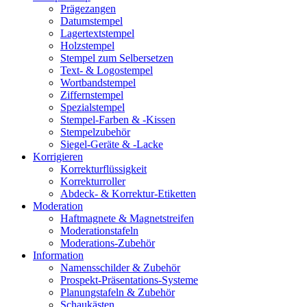
Prägezangen
Datumstempel
Lagertextstempel
Holzstempel
Stempel zum Selbersetzen
Text- & Logostempel
Wortbandstempel
Ziffernstempel
Spezialstempel
Stempel-Farben & -Kissen
Stempelzubehör
Siegel-Geräte & -Lacke
Korrigieren
Korrekturflüssigkeit
Korrekturroller
Abdeck- & Korrektur-Etiketten
Moderation
Haftmagnete & Magnetstreifen
Moderationstafeln
Moderations-Zubehör
Information
Namensschilder & Zubehör
Prospekt-Präsentations-Systeme
Planungstafeln & Zubehör
Schaukästen