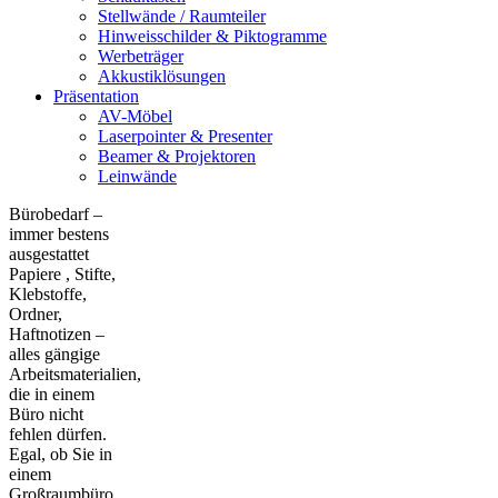
Stellwände / Raumteiler
Hinweisschilder & Piktogramme
Werbeträger
Akkustiklösungen
Präsentation
AV-Möbel
Laserpointer & Presenter
Beamer & Projektoren
Leinwände
Bürobedarf –
immer bestens
ausgestattet
Papiere , Stifte,
Klebstoffe,
Ordner,
Haftnotizen –
alles gängige
Arbeitsmaterialien,
die in einem
Büro nicht
fehlen dürfen.
Egal, ob Sie in
einem
Großraumbüro