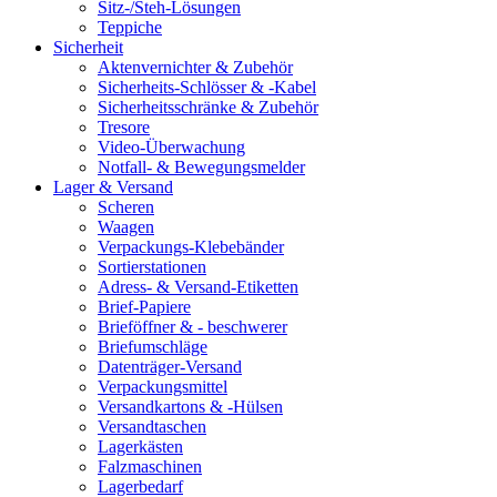
Sitz-/Steh-Lösungen
Teppiche
Sicherheit
Aktenvernichter & Zubehör
Sicherheits-Schlösser & -Kabel
Sicherheitsschränke & Zubehör
Tresore
Video-Überwachung
Notfall- & Bewegungsmelder
Lager & Versand
Scheren
Waagen
Verpackungs-Klebebänder
Sortierstationen
Adress- & Versand-Etiketten
Brief-Papiere
Brieföffner & - beschwerer
Briefumschläge
Datenträger-Versand
Verpackungsmittel
Versandkartons & -Hülsen
Versandtaschen
Lagerkästen
Falzmaschinen
Lagerbedarf