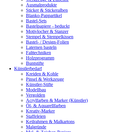
Ausmalprodukte
Sticker & Stickeralben
Blanko-Pappartikel
Bastel-Sets
Bastelpapiere - beduckt
Motivlocher & Stanzer
Stempel & Stempelkissen
Bastel- / Design-Folien
Laternen basteln
Falttechniken
Holzprogramm
Buntstifte
Künstlerbedarf
Kreiden & Kohle
Pinsel & Werkzeuge
Künstler-Stifte
Modellbau
Vergolden
Acrylfarben & Marker (Künstler)
Öl- & Aquarellfarben
Kreativ-Marker
Staffeleien
Keilrahmen & Malkartons
Malgründe