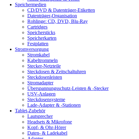
Speichermedien
CD/DVD & Datenträger-Etiketten
Datenträger-Organisation
Rohlinge: CD, DVD, Blu-Ray
Cartridges
Speichersticks
Speicherkarten
Festplatten
Stromversorgung
Stromkabel
Kabeltrommeln
Stecker-Netzteile
Steckdosen & Zeitschaltuhren
Steckdosenleisten
Stromadapter
Überspannungsschutz-Leisten & -Stecker
USV-Anlagen
Steckdosensysteme
Lade-Adapter & -Stationen
Tablet-Zubehör
Lautsprecher
Headsets & Mikrofone
Kopf- & Ohr-Hörer
Daten- & Ladekabel
Adapter