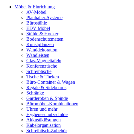
Möbel & Einrichtung
AV-Möbel
Planhalter-Systeme
Bürostühle
EDV-Möbel
Stühle & Hocker
Bodenschutzmatten
Kunstpflanzen
Wanddekoration
Wandleisten
Glas-Magnettafeln
Konferenztische
Schreibtische
Tische & Theken
Büro-Container & Wagen
Regale & Sideboards
Schränke
Garderoben & Spinde
Büromöbel-Kombinationen
Uhren und mehr
Hygieneschutzschilde
Akkustiklösungen
Kabelorganisation
Schreibtisch-Zubehör