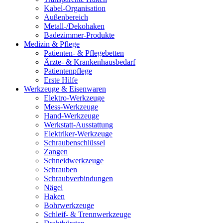
Kabel-Organisation
Außenbereich
Metall-/Dekohaken
Badezimmer-Produkte
Medizin & Pflege
Patienten- & Pflegebetten
Ärzte- & Krankenhausbedarf
Patientenpflege
Erste Hilfe
Werkzeuge & Eisenwaren
Elektro-Werkzeuge
Mess-Werkzeuge
Hand-Werkzeuge
Werkstatt-Ausstattung
Elektriker-Werkzeuge
Schraubenschlüssel
Zangen
Schneidwerkzeuge
Schrauben
Schraubverbindungen
Nägel
Haken
Bohrwerkzeuge
Schleif- & Trennwerkzeuge