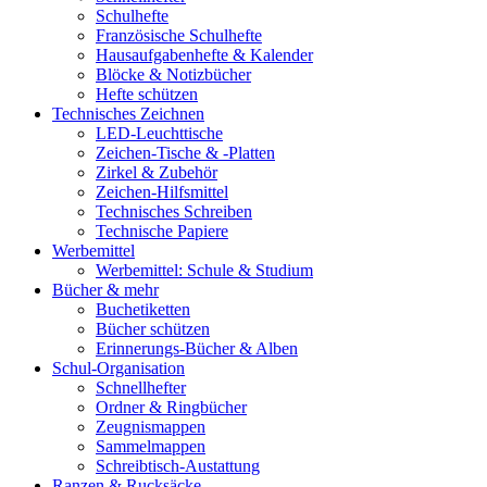
Schulhefte
Französische Schulhefte
Hausaufgabenhefte & Kalender
Blöcke & Notizbücher
Hefte schützen
Technisches Zeichnen
LED-Leuchttische
Zeichen-Tische & -Platten
Zirkel & Zubehör
Zeichen-Hilfsmittel
Technisches Schreiben
Technische Papiere
Werbemittel
Werbemittel: Schule & Studium
Bücher & mehr
Buchetiketten
Bücher schützen
Erinnerungs-Bücher & Alben
Schul-Organisation
Schnellhefter
Ordner & Ringbücher
Zeugnismappen
Sammelmappen
Schreibtisch-Austattung
Ranzen & Rucksäcke