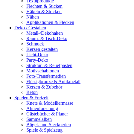
Textilprodukte
Flechten & Sticken
Häkeln & Stricken
Nähen
Applikationen & Flecken
Deko / Gestalten
Metall-/Dekohaken
Raum- & Tisch-Deko
Schmuck
Kerzen gestalten
Licht-Deko
Party-Deko
Struktur- & Reliefpasten
Motivschablonen
Foto-Transfermedien
Flüssigbronze & Antikmetall
Kerzen & Zubehör
Beton
Spielen & Freizeit
Knete & Modelliermasse
Ahnenforschung
Gästebücher & Planer
Sammelalben
Bügel- und Steckperlen
Spiele & Spielzeug