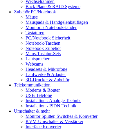
Wechselrahmen
Back Plane & RAID Systeme
Zubehör PC/Notebook
Mäuse
Mauspads & Handgelenkauflagen
Monitor- / Notebookständer
Tastaturen
PC/Notebook Sicherheit
Notebook-Taschen
Notebook-Zubehör
Maus-Tastatur-Sets
Lautsprecher
Webcams
Headsets & Mikrofone
Laufwerke & Adapter
3D-Drucker & Zubehör
Telekommunikation
Modems & Router
USB Telefone
Installation - Analoge Technik
Installation - ISDN Technik
Umschalter & mehr
Monitor Splitter, Switches & Konverter
KVM-Umschalter & Verstärker
Interface Konverter