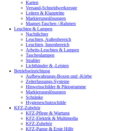
Karten
Versand-Schneidwerkzeuge
Leitern & Klapptritte
Markierungslösungen
Magnet-Taschen /-Rahmen
Leuchten & Lampen
Nachtlichter
Leuchten, Außenbereich
Leuchten, Innenbereich
Arbeits-Leuchten & Lampen
Taschenlampen
Strahler
Lichtbänder & -Leisten
Betriebseinrichtung
Aufbewahrungs-Boxen und -Körbe
Zeiterfassungs-Systeme
Hinweisschilder & Piktogramme
Markierungslösungen
Schränke
Hygieneschutzschilde
KFZ-Zubehör
KFZ-Pflege & Wartung
KFZ-Elektrik & Multimedia
KFZ-Zubehör
KFZ-Panne & Erste Hilfe