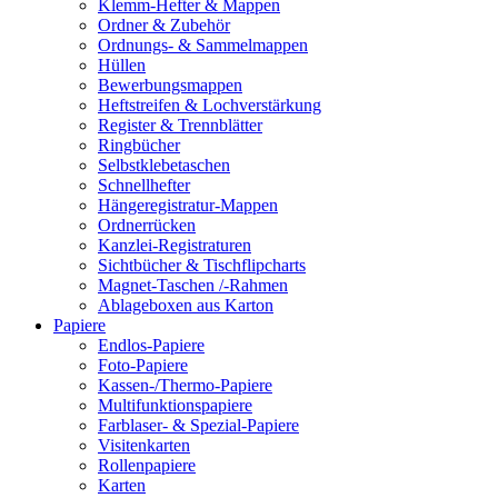
Klemm-Hefter & Mappen
Ordner & Zubehör
Ordnungs- & Sammelmappen
Hüllen
Bewerbungsmappen
Heftstreifen & Lochverstärkung
Register & Trennblätter
Ringbücher
Selbstklebetaschen
Schnellhefter
Hängeregistratur-Mappen
Ordnerrücken
Kanzlei-Registraturen
Sichtbücher & Tischflipcharts
Magnet-Taschen /-Rahmen
Ablageboxen aus Karton
Papiere
Endlos-Papiere
Foto-Papiere
Kassen-/Thermo-Papiere
Multifunktionspapiere
Farblaser- & Spezial-Papiere
Visitenkarten
Rollenpapiere
Karten