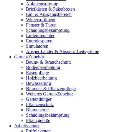
Abfallentsorgung
Briefkästen & Paketboxen
Ein- & Ausgangsbereich
Wintersortiment
Fenster & Türen
Schädlingsbekämpfung
Luftentfeuchter
Energiesparen
Simulatoren
Absperrbänder & Absperr/-Leitsysteme
Garten-Zubehör
Baum- & Strauchschnitt
Bodenbearbeitung
Rasenpflege
Holzbearbeitung
Bewässerung
Blumen- & Pflanzenpflege
Weiteres Garten-Zubehör
Gartendünger
Pflanzenschutz
Blumenerde
Schädlingsbekämpfung
Pflanzgefäße
Arbeitsschutz
Prüfplaketten