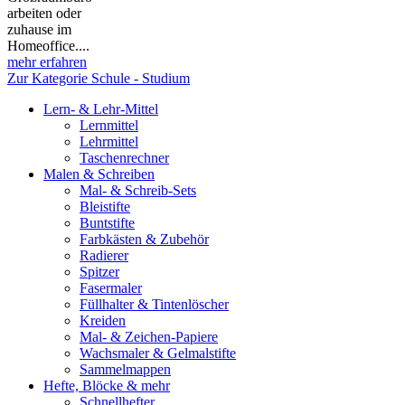
arbeiten oder
zuhause im
Homeoffice....
mehr erfahren
Zur Kategorie Schule - Studium
Lern- & Lehr-Mittel
Lernmittel
Lehrmittel
Taschenrechner
Malen & Schreiben
Mal- & Schreib-Sets
Bleistifte
Buntstifte
Farbkästen & Zubehör
Radierer
Spitzer
Fasermaler
Füllhalter & Tintenlöscher
Kreiden
Mal- & Zeichen-Papiere
Wachsmaler & Gelmalstifte
Sammelmappen
Hefte, Blöcke & mehr
Schnellhefter