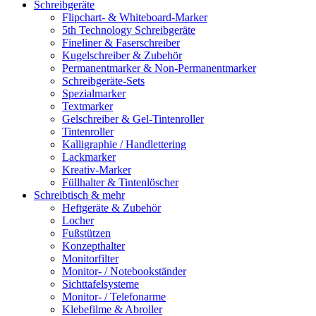
Schreibgeräte
Flipchart- & Whiteboard-Marker
5th Technology Schreibgeräte
Fineliner & Faserschreiber
Kugelschreiber & Zubehör
Permanentmarker & Non-Permanentmarker
Schreibgeräte-Sets
Spezialmarker
Textmarker
Gelschreiber & Gel-Tintenroller
Tintenroller
Kalligraphie / Handlettering
Lackmarker
Kreativ-Marker
Füllhalter & Tintenlöscher
Schreibtisch & mehr
Heftgeräte & Zubehör
Locher
Fußstützen
Konzepthalter
Monitorfilter
Monitor- / Notebookständer
Sichttafelsysteme
Monitor- / Telefonarme
Klebefilme & Abroller