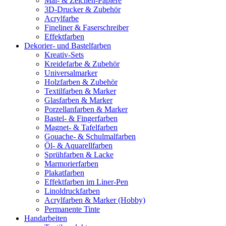
Mal- & Zeichen-Papiere
3D-Drucker & Zubehör
Acrylfarbe
Fineliner & Faserschreiber
Effektfarben
Dekorier- und Bastelfarben
Kreativ-Sets
Kreidefarbe & Zubehör
Universalmarker
Holzfarben & Zubehör
Textilfarben & Marker
Glasfarben & Marker
Porzellanfarben & Marker
Bastel- & Fingerfarben
Magnet- & Tafelfarben
Gouache- & Schulmalfarben
Öl- & Aquarellfarben
Sprühfarben & Lacke
Marmorierfarben
Plakatfarben
Effektfarben im Liner-Pen
Linoldruckfarben
Acrylfarben & Marker (Hobby)
Permanente Tinte
Handarbeiten