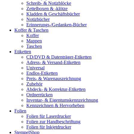
Schreib- & Notizblöcke
Zettelboxen & -klötze
Kladden & Geschäftsbücher
Notizbücher
Erinnerungs-/Gedanken-Bücher
Koffer & Taschen
Koffer
Mappen
Taschen
Etiketten
CD/DVD & Datenträger-Etiketten
Adress- & Versand-Etiketten
Universal
Endlos-Etiketten
Preis- & Warenauszeichnung
Zubehör
Abdeck- & Korrektur-Etiketten
Ordnerrücken
Inventar- & Eigentumskennzeichnung
Kennzeichnen & Hervorheben
Folien
Folien für Laserdrucker
Folien zur Handbeschriftung
Folien für Inkjetdrucker
StempelShop