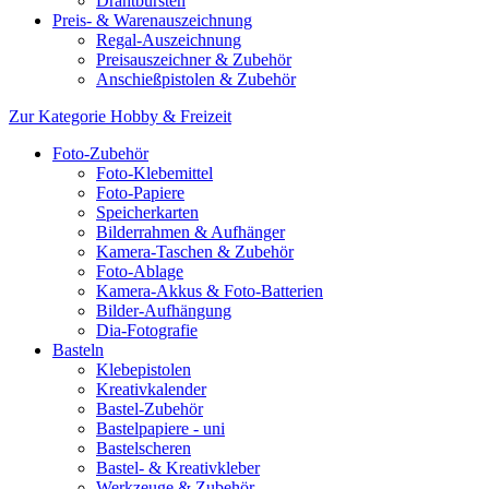
Drahtbürsten
Preis- & Warenauszeichnung
Regal-Auszeichnung
Preisauszeichner & Zubehör
Anschießpistolen & Zubehör
Zur Kategorie Hobby & Freizeit
Foto-Zubehör
Foto-Klebemittel
Foto-Papiere
Speicherkarten
Bilderrahmen & Aufhänger
Kamera-Taschen & Zubehör
Foto-Ablage
Kamera-Akkus & Foto-Batterien
Bilder-Aufhängung
Dia-Fotografie
Basteln
Klebepistolen
Kreativkalender
Bastel-Zubehör
Bastelpapiere - uni
Bastelscheren
Bastel- & Kreativkleber
Werkzeuge & Zubehör