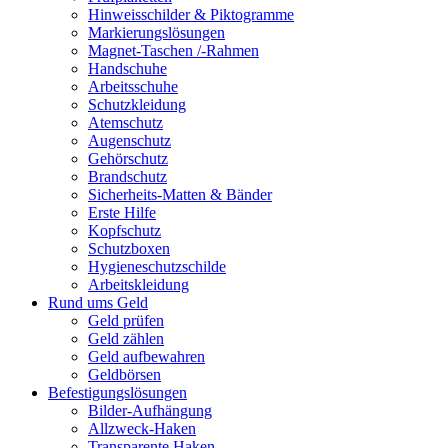
Hinweisschilder & Piktogramme
Markierungslösungen
Magnet-Taschen /-Rahmen
Handschuhe
Arbeitsschuhe
Schutzkleidung
Atemschutz
Augenschutz
Gehörschutz
Brandschutz
Sicherheits-Matten & Bänder
Erste Hilfe
Kopfschutz
Schutzboxen
Hygieneschutzschilde
Arbeitskleidung
Rund ums Geld
Geld prüfen
Geld zählen
Geld aufbewahren
Geldbörsen
Befestigungslösungen
Bilder-Aufhängung
Allzweck-Haken
Transparente Haken