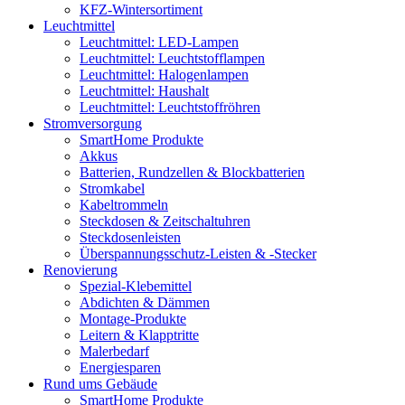
KFZ-Wintersortiment
Leuchtmittel
Leuchtmittel: LED-Lampen
Leuchtmittel: Leuchtstofflampen
Leuchtmittel: Halogenlampen
Leuchtmittel: Haushalt
Leuchtmittel: Leuchtstoffröhren
Stromversorgung
SmartHome Produkte
Akkus
Batterien, Rundzellen & Blockbatterien
Stromkabel
Kabeltrommeln
Steckdosen & Zeitschaltuhren
Steckdosenleisten
Überspannungsschutz-Leisten & -Stecker
Renovierung
Spezial-Klebemittel
Abdichten & Dämmen
Montage-Produkte
Leitern & Klapptritte
Malerbedarf
Energiesparen
Rund ums Gebäude
SmartHome Produkte