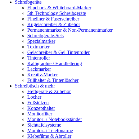
Schreibgeräte
Flipchart- & Whiteboard-Marker
5th Technology Schreibgeräte
Fineliner & Faserschreiber
Kugelschreiber & Zubehör
Permanentmarker & Non-Permanentmarker
Schreibgeräte-Sets
Spezialmarker
Textmarker
Gelschreiber & Gel-Tintenroller
Tintenroller
Kalligraphie / Handlettering
Lackmarker
Kreativ-Marker
Füllhalter & Tintenlöscher
Schreibtisch & mehr
Heftgeräte & Zubehör
Locher
Fußstützen
Konzepthalter
Monitorfilter
Monitor- / Notebookständer
Sichttafelsysteme
Monitor- / Telefonarme
Klebefilme & Abroller