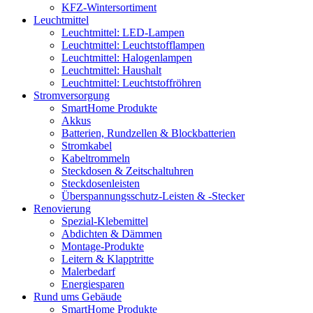
KFZ-Wintersortiment
Leuchtmittel
Leuchtmittel: LED-Lampen
Leuchtmittel: Leuchtstofflampen
Leuchtmittel: Halogenlampen
Leuchtmittel: Haushalt
Leuchtmittel: Leuchtstoffröhren
Stromversorgung
SmartHome Produkte
Akkus
Batterien, Rundzellen & Blockbatterien
Stromkabel
Kabeltrommeln
Steckdosen & Zeitschaltuhren
Steckdosenleisten
Überspannungsschutz-Leisten & -Stecker
Renovierung
Spezial-Klebemittel
Abdichten & Dämmen
Montage-Produkte
Leitern & Klapptritte
Malerbedarf
Energiesparen
Rund ums Gebäude
SmartHome Produkte