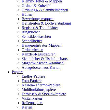
Klemm-Hefter & Mappen
Ordner & Zubehör
Ordnungs- & Sammelmappen
Hüllen
Bewerbungsmappen
Heftstreifen & Lochverstärkung
Register & Trennblätter
Ringbücher
Selbstklebetaschen
Schnellhefter
Hängeregistratur-Mappen
Ordnerrücken
Kanzlei-Registraturen
Sichtbücher & Tischflipcharts
Magnet-Taschen /-Rahmen
Ablageboxen aus Karton
Papiere
Endlos-Papiere
Foto-Papiere
Kassen-/Thermo-Papiere
Multifunktionspapiere
Farblaser- & Spezial-Papiere
Visitenkarten
Rollenpapiere
Karten