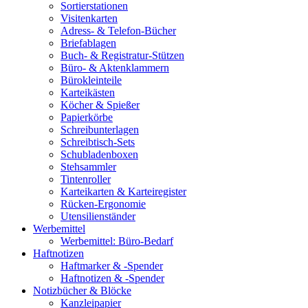
Sortierstationen
Visitenkarten
Adress- & Telefon-Bücher
Briefablagen
Buch- & Registratur-Stützen
Büro- & Aktenklammern
Bürokleinteile
Karteikästen
Köcher & Spießer
Papierkörbe
Schreibunterlagen
Schreibtisch-Sets
Schubladenboxen
Stehsammler
Tintenroller
Karteikarten & Karteiregister
Rücken-Ergonomie
Utensilienständer
Werbemittel
Werbemittel: Büro-Bedarf
Haftnotizen
Haftmarker & -Spender
Haftnotizen & -Spender
Notizbücher & Blöcke
Kanzleipapier