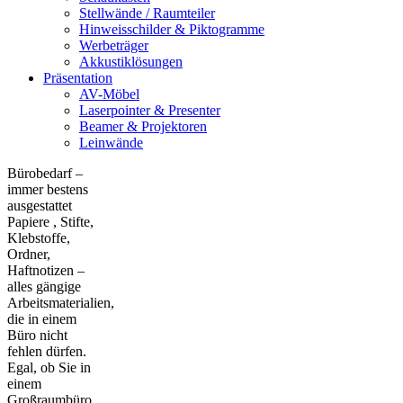
Stellwände / Raumteiler
Hinweisschilder & Piktogramme
Werbeträger
Akkustiklösungen
Präsentation
AV-Möbel
Laserpointer & Presenter
Beamer & Projektoren
Leinwände
Bürobedarf –
immer bestens
ausgestattet
Papiere , Stifte,
Klebstoffe,
Ordner,
Haftnotizen –
alles gängige
Arbeitsmaterialien,
die in einem
Büro nicht
fehlen dürfen.
Egal, ob Sie in
einem
Großraumbüro