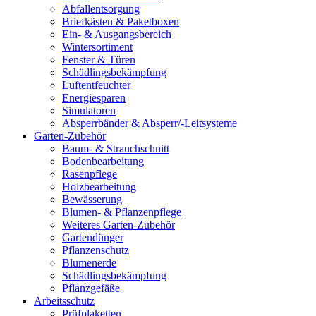
Abfallentsorgung
Briefkästen & Paketboxen
Ein- & Ausgangsbereich
Wintersortiment
Fenster & Türen
Schädlingsbekämpfung
Luftentfeuchter
Energiesparen
Simulatoren
Absperrbänder & Absperr/-Leitsysteme
Garten-Zubehör
Baum- & Strauchschnitt
Bodenbearbeitung
Rasenpflege
Holzbearbeitung
Bewässerung
Blumen- & Pflanzenpflege
Weiteres Garten-Zubehör
Gartendünger
Pflanzenschutz
Blumenerde
Schädlingsbekämpfung
Pflanzgefäße
Arbeitsschutz
Prüfplaketten