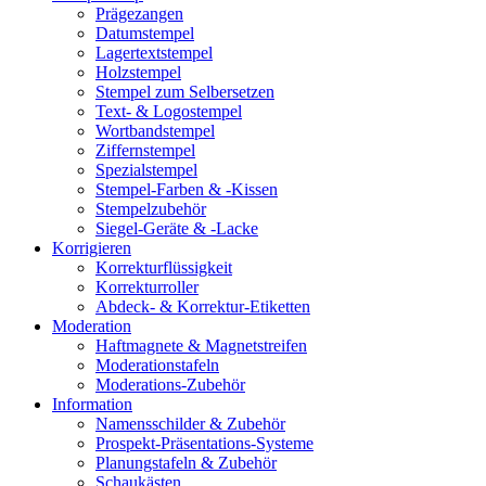
Prägezangen
Datumstempel
Lagertextstempel
Holzstempel
Stempel zum Selbersetzen
Text- & Logostempel
Wortbandstempel
Ziffernstempel
Spezialstempel
Stempel-Farben & -Kissen
Stempelzubehör
Siegel-Geräte & -Lacke
Korrigieren
Korrekturflüssigkeit
Korrekturroller
Abdeck- & Korrektur-Etiketten
Moderation
Haftmagnete & Magnetstreifen
Moderationstafeln
Moderations-Zubehör
Information
Namensschilder & Zubehör
Prospekt-Präsentations-Systeme
Planungstafeln & Zubehör
Schaukästen