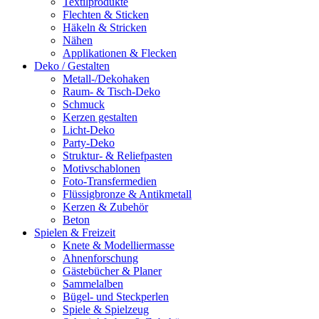
Textilprodukte
Flechten & Sticken
Häkeln & Stricken
Nähen
Applikationen & Flecken
Deko / Gestalten
Metall-/Dekohaken
Raum- & Tisch-Deko
Schmuck
Kerzen gestalten
Licht-Deko
Party-Deko
Struktur- & Reliefpasten
Motivschablonen
Foto-Transfermedien
Flüssigbronze & Antikmetall
Kerzen & Zubehör
Beton
Spielen & Freizeit
Knete & Modelliermasse
Ahnenforschung
Gästebücher & Planer
Sammelalben
Bügel- und Steckperlen
Spiele & Spielzeug