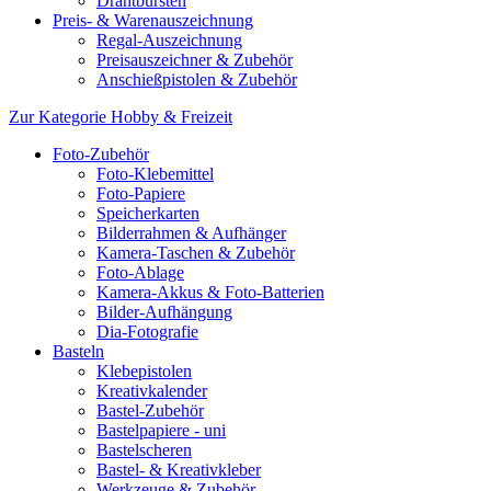
Drahtbürsten
Preis- & Warenauszeichnung
Regal-Auszeichnung
Preisauszeichner & Zubehör
Anschießpistolen & Zubehör
Zur Kategorie Hobby & Freizeit
Foto-Zubehör
Foto-Klebemittel
Foto-Papiere
Speicherkarten
Bilderrahmen & Aufhänger
Kamera-Taschen & Zubehör
Foto-Ablage
Kamera-Akkus & Foto-Batterien
Bilder-Aufhängung
Dia-Fotografie
Basteln
Klebepistolen
Kreativkalender
Bastel-Zubehör
Bastelpapiere - uni
Bastelscheren
Bastel- & Kreativkleber
Werkzeuge & Zubehör