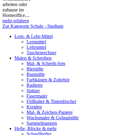
arbeiten oder
zuhause im
Homeoffice....
mehr erfahren
Zur Kategorie Schule - Studium
Lern- & Lehr-Mittel
Lernmittel
Lehrmittel
Taschenrechner
Malen & Schreiben
Mal- & Schreib-Sets
Bleistifte
Buntstifte
Farbkästen & Zubehör
Radierer
Spitzer
Fasermaler
Füllhalter & Tintenlöscher
Kreiden
Mal- & Zeichen-Papiere
Wachsmaler & Gelmalstifte
Sammelmappen
Hefte, Blöcke & mehr
Schnellhefter