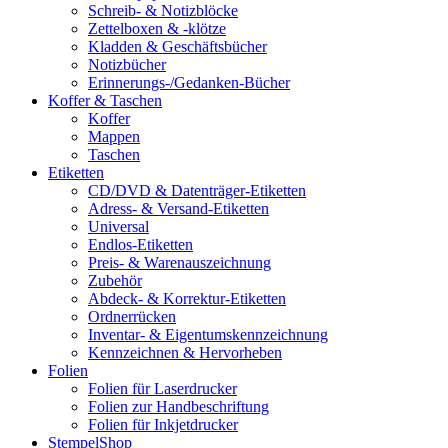
Schreib- & Notizblöcke
Zettelboxen & -klötze
Kladden & Geschäftsbücher
Notizbücher
Erinnerungs-/Gedanken-Bücher
Koffer & Taschen
Koffer
Mappen
Taschen
Etiketten
CD/DVD & Datenträger-Etiketten
Adress- & Versand-Etiketten
Universal
Endlos-Etiketten
Preis- & Warenauszeichnung
Zubehör
Abdeck- & Korrektur-Etiketten
Ordnerrücken
Inventar- & Eigentumskennzeichnung
Kennzeichnen & Hervorheben
Folien
Folien für Laserdrucker
Folien zur Handbeschriftung
Folien für Inkjetdrucker
StempelShop