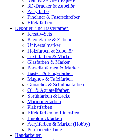
Mal- & Zeichen-Papiere
3D-Drucker & Zubehör
Acrylfarbe
Fineliner & Faserschreiber
Effektfarben
Dekorier- und Bastelfarben
Kreativ-Sets
Kreidefarbe & Zubehör
Universalmarker
Holzfarben & Zubehör
Textilfarben & Marker
Glasfarben & Marker
Porzellanfarben & Marker
Bastel- & Fingerfarben
Magnet- & Tafelfarben
Gouache- & Schulmalfarben
Öl- & Aquarellfarben
Sprühfarben & Lacke
Marmorierfarben
Plakatfarben
Effektfarben im Liner-Pen
Linoldruckfarben
Acrylfarben & Marker (Hobby)
Permanente Tinte
Handarbeiten