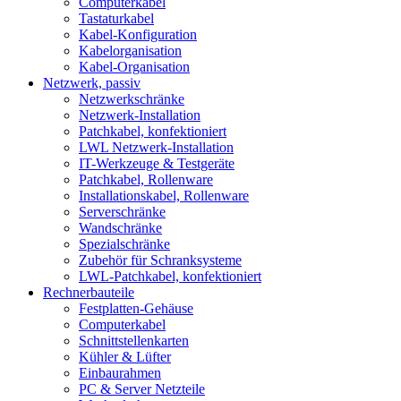
Computerkabel
Tastaturkabel
Kabel-Konfiguration
Kabelorganisation
Kabel-Organisation
Netzwerk, passiv
Netzwerkschränke
Netzwerk-Installation
Patchkabel, konfektioniert
LWL Netzwerk-Installation
IT-Werkzeuge & Testgeräte
Patchkabel, Rollenware
Installationskabel, Rollenware
Serverschränke
Wandschränke
Spezialschränke
Zubehör für Schranksysteme
LWL-Patchkabel, konfektioniert
Rechnerbauteile
Festplatten-Gehäuse
Computerkabel
Schnittstellenkarten
Kühler & Lüfter
Einbaurahmen
PC & Server Netzteile