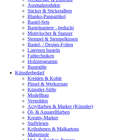
Ausmalprodukte
Sticker & Stickeralben
Blanko-Pappartikel
Bastel-Sets
Bastelpapiere - beduckt
Motivlocher & Stanzer
Stempel & Stempelkissen
Bastel- / Design-Folien
Laternen basteln
Falttechniken
Holzprogramm
Buntstifte
Künstlerbedarf
Kreiden & Kohle
Pinsel & Werkzeuge
Künstler-Stifte
Modellbau
Vergolden
Acrylfarben & Marker (Künstler)
Öl- & Aquarellfarben
Kreativ-Marker
Staffeleien
Keilrahmen & Malkartons
Malgründe