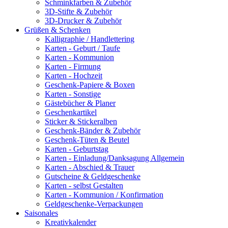
Schminkfarben & Zubehör
3D-Stifte & Zubehör
3D-Drucker & Zubehör
Grüßen & Schenken
Kalligraphie / Handlettering
Karten - Geburt / Taufe
Karten - Kommunion
Karten - Firmung
Karten - Hochzeit
Geschenk-Papiere & Boxen
Karten - Sonstige
Gästebücher & Planer
Geschenkartikel
Sticker & Stickeralben
Geschenk-Bänder & Zubehör
Geschenk-Tüten & Beutel
Karten - Geburtstag
Karten - Einladung/Danksagung Allgemein
Karten - Abschied & Trauer
Gutscheine & Geldgeschenke
Karten - selbst Gestalten
Karten - Kommunion / Konfirmation
Geldgeschenke-Verpackungen
Saisonales
Kreativkalender