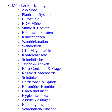
Möbel & Einrichtung
AV-Möbel
Planhalter-Systeme
Bürostühle
EDV-Möbel
Stühle & Hocker
Bodenschutzmatten
Kunstpflanzen
Wanddekoration
Wandleisten
Glas-Magnettafeln
Konferenztische
Schreibtische
Tische & Theken
Büro-Container & Wagen
Regale & Sideboards
Schränke
Garderoben & Spinde
Büromöbel-Kombinationen
Uhren und mehr
Hygieneschutzschilde
Akkustiklösungen
Kabelorganisation
Schreibtisch-Zubehör