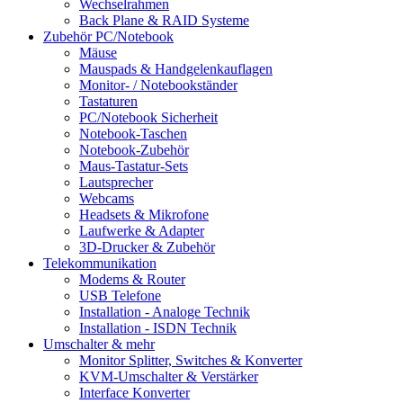
Wechselrahmen
Back Plane & RAID Systeme
Zubehör PC/Notebook
Mäuse
Mauspads & Handgelenkauflagen
Monitor- / Notebookständer
Tastaturen
PC/Notebook Sicherheit
Notebook-Taschen
Notebook-Zubehör
Maus-Tastatur-Sets
Lautsprecher
Webcams
Headsets & Mikrofone
Laufwerke & Adapter
3D-Drucker & Zubehör
Telekommunikation
Modems & Router
USB Telefone
Installation - Analoge Technik
Installation - ISDN Technik
Umschalter & mehr
Monitor Splitter, Switches & Konverter
KVM-Umschalter & Verstärker
Interface Konverter