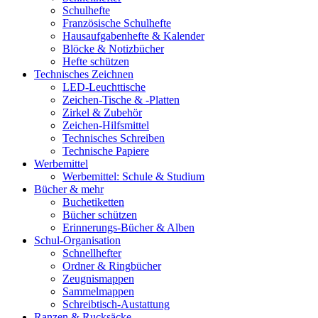
Schulhefte
Französische Schulhefte
Hausaufgabenhefte & Kalender
Blöcke & Notizbücher
Hefte schützen
Technisches Zeichnen
LED-Leuchttische
Zeichen-Tische & -Platten
Zirkel & Zubehör
Zeichen-Hilfsmittel
Technisches Schreiben
Technische Papiere
Werbemittel
Werbemittel: Schule & Studium
Bücher & mehr
Buchetiketten
Bücher schützen
Erinnerungs-Bücher & Alben
Schul-Organisation
Schnellhefter
Ordner & Ringbücher
Zeugnismappen
Sammelmappen
Schreibtisch-Austattung
Ranzen & Rucksäcke