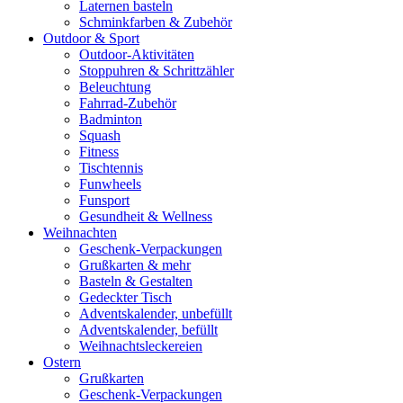
Laternen basteln
Schminkfarben & Zubehör
Outdoor & Sport
Outdoor-Aktivitäten
Stoppuhren & Schrittzähler
Beleuchtung
Fahrrad-Zubehör
Badminton
Squash
Fitness
Tischtennis
Funwheels
Funsport
Gesundheit & Wellness
Weihnachten
Geschenk-Verpackungen
Grußkarten & mehr
Basteln & Gestalten
Gedeckter Tisch
Adventskalender, unbefüllt
Adventskalender, befüllt
Weihnachtsleckereien
Ostern
Grußkarten
Geschenk-Verpackungen