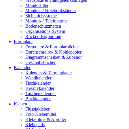
Mauspads & Handgelenkauflagen
Monitorfilter
Monitor- / Notebookständer
Sichttafelsysteme
Monitor- / Telefonarme
Bodenschutzmatten
Organisations-System
Rücken-Ergonomie
Formulare
Formulare & Formularbücher
Durchschreibe- & Kohlepapier
Diagrammscheiben & Zubehör
Geschäftsbücher
Kalender
Kalender & Terminplaner
Wandkalender
Tischkalender
Kreativkalender
Taschenkalender
Buchkalender
Kleben
Flüssigkleber
Foto-Klebemittel
Klebefilme & Abroller
Klebepads