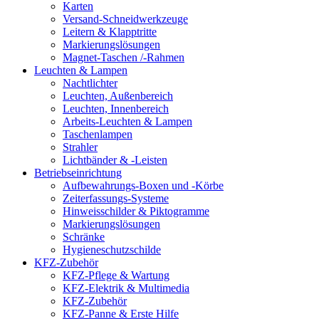
Karten
Versand-Schneidwerkzeuge
Leitern & Klapptritte
Markierungslösungen
Magnet-Taschen /-Rahmen
Leuchten & Lampen
Nachtlichter
Leuchten, Außenbereich
Leuchten, Innenbereich
Arbeits-Leuchten & Lampen
Taschenlampen
Strahler
Lichtbänder & -Leisten
Betriebseinrichtung
Aufbewahrungs-Boxen und -Körbe
Zeiterfassungs-Systeme
Hinweisschilder & Piktogramme
Markierungslösungen
Schränke
Hygieneschutzschilde
KFZ-Zubehör
KFZ-Pflege & Wartung
KFZ-Elektrik & Multimedia
KFZ-Zubehör
KFZ-Panne & Erste Hilfe