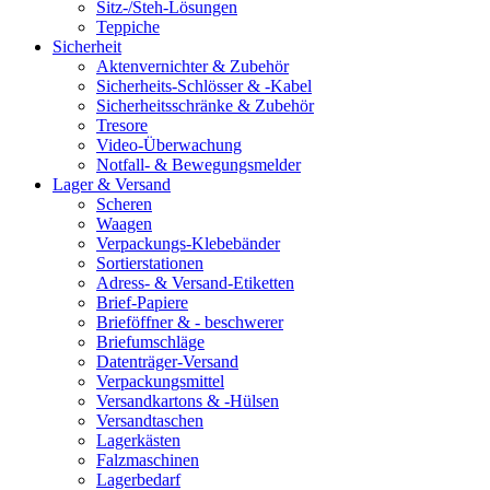
Sitz-/Steh-Lösungen
Teppiche
Sicherheit
Aktenvernichter & Zubehör
Sicherheits-Schlösser & -Kabel
Sicherheitsschränke & Zubehör
Tresore
Video-Überwachung
Notfall- & Bewegungsmelder
Lager & Versand
Scheren
Waagen
Verpackungs-Klebebänder
Sortierstationen
Adress- & Versand-Etiketten
Brief-Papiere
Brieföffner & - beschwerer
Briefumschläge
Datenträger-Versand
Verpackungsmittel
Versandkartons & -Hülsen
Versandtaschen
Lagerkästen
Falzmaschinen
Lagerbedarf