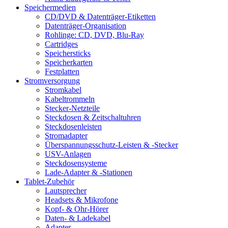
Speichermedien
CD/DVD & Datenträger-Etiketten
Datenträger-Organisation
Rohlinge: CD, DVD, Blu-Ray
Cartridges
Speichersticks
Speicherkarten
Festplatten
Stromversorgung
Stromkabel
Kabeltrommeln
Stecker-Netzteile
Steckdosen & Zeitschaltuhren
Steckdosenleisten
Stromadapter
Überspannungsschutz-Leisten & -Stecker
USV-Anlagen
Steckdosensysteme
Lade-Adapter & -Stationen
Tablet-Zubehör
Lautsprecher
Headsets & Mikrofone
Kopf- & Ohr-Hörer
Daten- & Ladekabel
Adapter