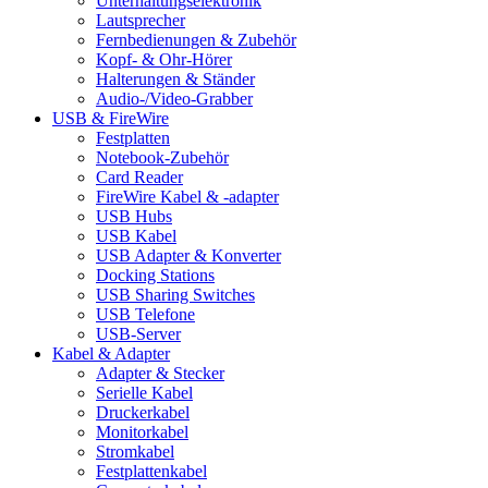
Unterhaltungselektronik
Lautsprecher
Fernbedienungen & Zubehör
Kopf- & Ohr-Hörer
Halterungen & Ständer
Audio-/Video-Grabber
USB & FireWire
Festplatten
Notebook-Zubehör
Card Reader
FireWire Kabel & -adapter
USB Hubs
USB Kabel
USB Adapter & Konverter
Docking Stations
USB Sharing Switches
USB Telefone
USB-Server
Kabel & Adapter
Adapter & Stecker
Serielle Kabel
Druckerkabel
Monitorkabel
Stromkabel
Festplattenkabel