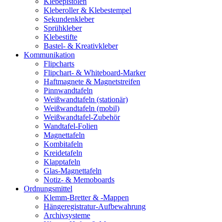
Klebepistolen
Kleberoller & Klebestempel
Sekundenkleber
Sprühkleber
Klebestifte
Bastel- & Kreativkleber
Kommunikation
Flipcharts
Flipchart- & Whiteboard-Marker
Haftmagnete & Magnetstreifen
Pinnwandtafeln
Weißwandtafeln (stationär)
Weißwandtafeln (mobil)
Weißwandtafel-Zubehör
Wandtafel-Folien
Magnettafeln
Kombitafeln
Kreidetafeln
Klapptafeln
Glas-Magnettafeln
Notiz- & Memoboards
Ordnungsmittel
Klemm-Bretter & -Mappen
Hängeregistratur-Aufbewahrung
Archivsysteme