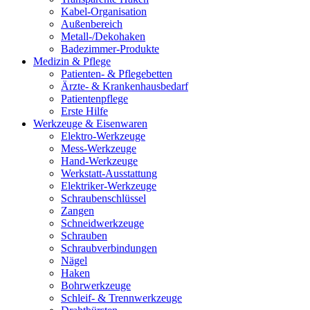
Kabel-Organisation
Außenbereich
Metall-/Dekohaken
Badezimmer-Produkte
Medizin & Pflege
Patienten- & Pflegebetten
Ärzte- & Krankenhausbedarf
Patientenpflege
Erste Hilfe
Werkzeuge & Eisenwaren
Elektro-Werkzeuge
Mess-Werkzeuge
Hand-Werkzeuge
Werkstatt-Ausstattung
Elektriker-Werkzeuge
Schraubenschlüssel
Zangen
Schneidwerkzeuge
Schrauben
Schraubverbindungen
Nägel
Haken
Bohrwerkzeuge
Schleif- & Trennwerkzeuge