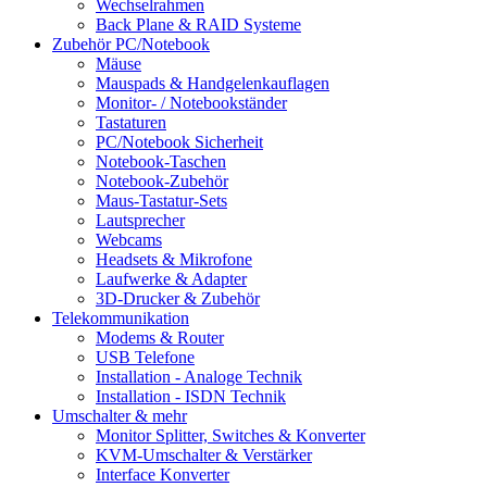
Wechselrahmen
Back Plane & RAID Systeme
Zubehör PC/Notebook
Mäuse
Mauspads & Handgelenkauflagen
Monitor- / Notebookständer
Tastaturen
PC/Notebook Sicherheit
Notebook-Taschen
Notebook-Zubehör
Maus-Tastatur-Sets
Lautsprecher
Webcams
Headsets & Mikrofone
Laufwerke & Adapter
3D-Drucker & Zubehör
Telekommunikation
Modems & Router
USB Telefone
Installation - Analoge Technik
Installation - ISDN Technik
Umschalter & mehr
Monitor Splitter, Switches & Konverter
KVM-Umschalter & Verstärker
Interface Konverter