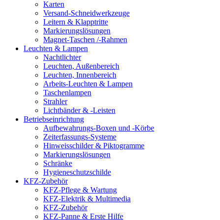
Karten
Versand-Schneidwerkzeuge
Leitern & Klapptritte
Markierungslösungen
Magnet-Taschen /-Rahmen
Leuchten & Lampen
Nachtlichter
Leuchten, Außenbereich
Leuchten, Innenbereich
Arbeits-Leuchten & Lampen
Taschenlampen
Strahler
Lichtbänder & -Leisten
Betriebseinrichtung
Aufbewahrungs-Boxen und -Körbe
Zeiterfassungs-Systeme
Hinweisschilder & Piktogramme
Markierungslösungen
Schränke
Hygieneschutzschilde
KFZ-Zubehör
KFZ-Pflege & Wartung
KFZ-Elektrik & Multimedia
KFZ-Zubehör
KFZ-Panne & Erste Hilfe