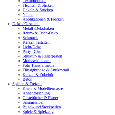
Textilprodukte
Flechten & Sticken
Häkeln & Stricken
Nähen
Applikationen & Flecken
Deko / Gestalten
Metall-/Dekohaken
Raum- & Tisch-Deko
Schmuck
Kerzen gestalten
Licht-Deko
Party-Deko
Struktur- & Reliefpasten
Motivschablonen
Foto-Transfermedien
Flüssigbronze & Antikmetall
Kerzen & Zubehör
Beton
Spielen & Freizeit
Knete & Modelliermasse
Ahnenforschung
Gästebücher & Planer
Sammelalben
Bügel- und Steckperlen
Spiele & Spielzeug