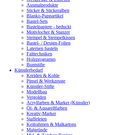
Ausmalprodukte
Sticker & Stickeralben
Blanko-Pappartikel
Bastel-Sets
Bastelpapiere - beduckt
Motivlocher & Stanzer
Stempel & Stempelkissen
Bastel- / Design-Folien
Laternen basteln
Falttechniken
Holzprogramm
Buntstifte
Künstlerbedarf
Kreiden & Kohle
Pinsel & Werkzeuge
Künstler-Stifte
Modellbau
Vergolden
Acrylfarben & Marker (Künstler)
Öl- & Aquarellfarben
Kreativ-Marker
Staffeleien
Keilrahmen & Malkartons
Malgründe