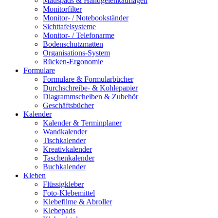
Mauspads & Handgelenkauflagen
Monitorfilter
Monitor- / Notebookständer
Sichttafelsysteme
Monitor- / Telefonarme
Bodenschutzmatten
Organisations-System
Rücken-Ergonomie
Formulare
Formulare & Formularbücher
Durchschreibe- & Kohlepapier
Diagrammscheiben & Zubehör
Geschäftsbücher
Kalender
Kalender & Terminplaner
Wandkalender
Tischkalender
Kreativkalender
Taschenkalender
Buchkalender
Kleben
Flüssigkleber
Foto-Klebemittel
Klebefilme & Abroller
Klebepads