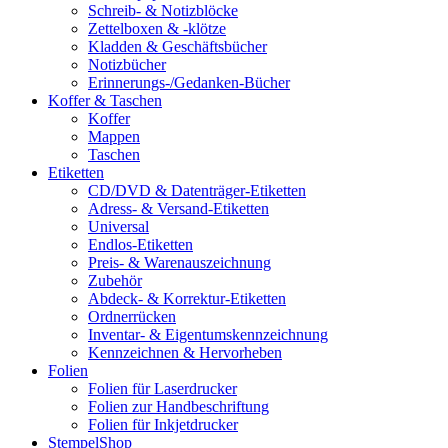
Schreib- & Notizblöcke
Zettelboxen & -klötze
Kladden & Geschäftsbücher
Notizbücher
Erinnerungs-/Gedanken-Bücher
Koffer & Taschen
Koffer
Mappen
Taschen
Etiketten
CD/DVD & Datenträger-Etiketten
Adress- & Versand-Etiketten
Universal
Endlos-Etiketten
Preis- & Warenauszeichnung
Zubehör
Abdeck- & Korrektur-Etiketten
Ordnerrücken
Inventar- & Eigentumskennzeichnung
Kennzeichnen & Hervorheben
Folien
Folien für Laserdrucker
Folien zur Handbeschriftung
Folien für Inkjetdrucker
StempelShop