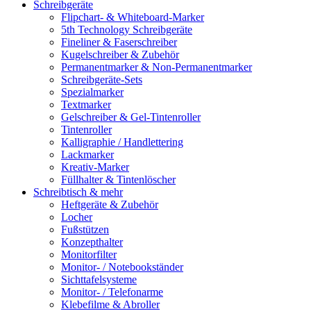
Schreibgeräte
Flipchart- & Whiteboard-Marker
5th Technology Schreibgeräte
Fineliner & Faserschreiber
Kugelschreiber & Zubehör
Permanentmarker & Non-Permanentmarker
Schreibgeräte-Sets
Spezialmarker
Textmarker
Gelschreiber & Gel-Tintenroller
Tintenroller
Kalligraphie / Handlettering
Lackmarker
Kreativ-Marker
Füllhalter & Tintenlöscher
Schreibtisch & mehr
Heftgeräte & Zubehör
Locher
Fußstützen
Konzepthalter
Monitorfilter
Monitor- / Notebookständer
Sichttafelsysteme
Monitor- / Telefonarme
Klebefilme & Abroller