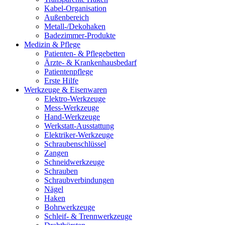
Kabel-Organisation
Außenbereich
Metall-/Dekohaken
Badezimmer-Produkte
Medizin & Pflege
Patienten- & Pflegebetten
Ärzte- & Krankenhausbedarf
Patientenpflege
Erste Hilfe
Werkzeuge & Eisenwaren
Elektro-Werkzeuge
Mess-Werkzeuge
Hand-Werkzeuge
Werkstatt-Ausstattung
Elektriker-Werkzeuge
Schraubenschlüssel
Zangen
Schneidwerkzeuge
Schrauben
Schraubverbindungen
Nägel
Haken
Bohrwerkzeuge
Schleif- & Trennwerkzeuge