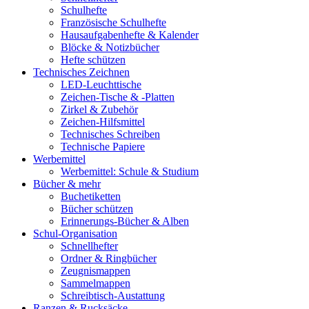
Schulhefte
Französische Schulhefte
Hausaufgabenhefte & Kalender
Blöcke & Notizbücher
Hefte schützen
Technisches Zeichnen
LED-Leuchttische
Zeichen-Tische & -Platten
Zirkel & Zubehör
Zeichen-Hilfsmittel
Technisches Schreiben
Technische Papiere
Werbemittel
Werbemittel: Schule & Studium
Bücher & mehr
Buchetiketten
Bücher schützen
Erinnerungs-Bücher & Alben
Schul-Organisation
Schnellhefter
Ordner & Ringbücher
Zeugnismappen
Sammelmappen
Schreibtisch-Austattung
Ranzen & Rucksäcke