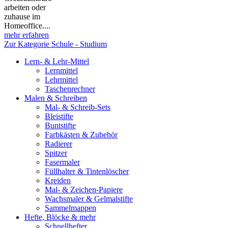
arbeiten oder
zuhause im
Homeoffice....
mehr erfahren
Zur Kategorie Schule - Studium
Lern- & Lehr-Mittel
Lernmittel
Lehrmittel
Taschenrechner
Malen & Schreiben
Mal- & Schreib-Sets
Bleistifte
Buntstifte
Farbkästen & Zubehör
Radierer
Spitzer
Fasermaler
Füllhalter & Tintenlöscher
Kreiden
Mal- & Zeichen-Papiere
Wachsmaler & Gelmalstifte
Sammelmappen
Hefte, Blöcke & mehr
Schnellhefter