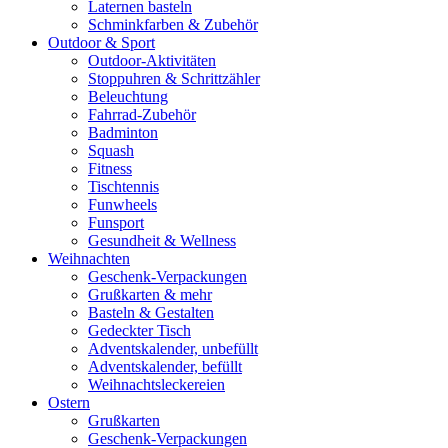
Laternen basteln
Schminkfarben & Zubehör
Outdoor & Sport
Outdoor-Aktivitäten
Stoppuhren & Schrittzähler
Beleuchtung
Fahrrad-Zubehör
Badminton
Squash
Fitness
Tischtennis
Funwheels
Funsport
Gesundheit & Wellness
Weihnachten
Geschenk-Verpackungen
Grußkarten & mehr
Basteln & Gestalten
Gedeckter Tisch
Adventskalender, unbefüllt
Adventskalender, befüllt
Weihnachtsleckereien
Ostern
Grußkarten
Geschenk-Verpackungen