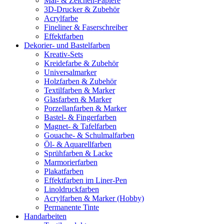
Mal- & Zeichen-Papiere
3D-Drucker & Zubehör
Acrylfarbe
Fineliner & Faserschreiber
Effektfarben
Dekorier- und Bastelfarben
Kreativ-Sets
Kreidefarbe & Zubehör
Universalmarker
Holzfarben & Zubehör
Textilfarben & Marker
Glasfarben & Marker
Porzellanfarben & Marker
Bastel- & Fingerfarben
Magnet- & Tafelfarben
Gouache- & Schulmalfarben
Öl- & Aquarellfarben
Sprühfarben & Lacke
Marmorierfarben
Plakatfarben
Effektfarben im Liner-Pen
Linoldruckfarben
Acrylfarben & Marker (Hobby)
Permanente Tinte
Handarbeiten