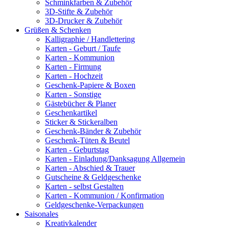
Schminkfarben & Zubehör
3D-Stifte & Zubehör
3D-Drucker & Zubehör
Grüßen & Schenken
Kalligraphie / Handlettering
Karten - Geburt / Taufe
Karten - Kommunion
Karten - Firmung
Karten - Hochzeit
Geschenk-Papiere & Boxen
Karten - Sonstige
Gästebücher & Planer
Geschenkartikel
Sticker & Stickeralben
Geschenk-Bänder & Zubehör
Geschenk-Tüten & Beutel
Karten - Geburtstag
Karten - Einladung/Danksagung Allgemein
Karten - Abschied & Trauer
Gutscheine & Geldgeschenke
Karten - selbst Gestalten
Karten - Kommunion / Konfirmation
Geldgeschenke-Verpackungen
Saisonales
Kreativkalender