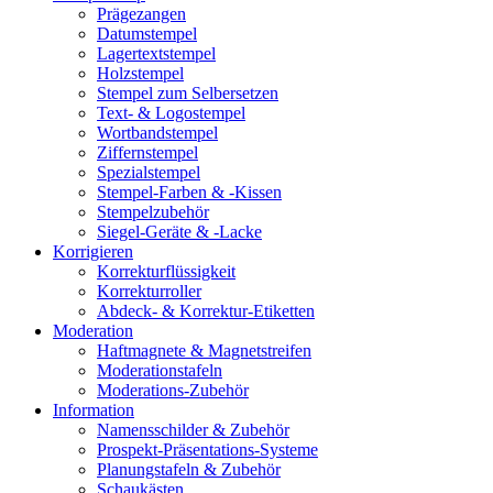
Prägezangen
Datumstempel
Lagertextstempel
Holzstempel
Stempel zum Selbersetzen
Text- & Logostempel
Wortbandstempel
Ziffernstempel
Spezialstempel
Stempel-Farben & -Kissen
Stempelzubehör
Siegel-Geräte & -Lacke
Korrigieren
Korrekturflüssigkeit
Korrekturroller
Abdeck- & Korrektur-Etiketten
Moderation
Haftmagnete & Magnetstreifen
Moderationstafeln
Moderations-Zubehör
Information
Namensschilder & Zubehör
Prospekt-Präsentations-Systeme
Planungstafeln & Zubehör
Schaukästen