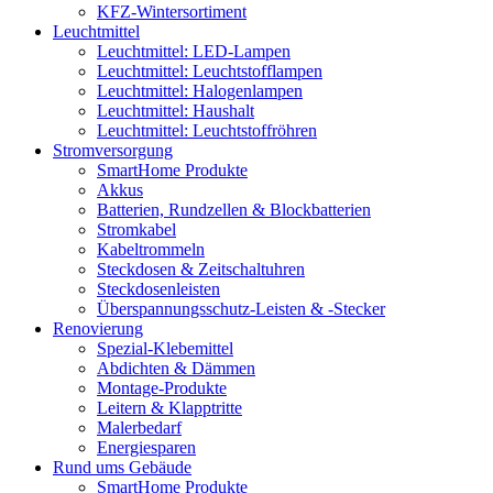
KFZ-Wintersortiment
Leuchtmittel
Leuchtmittel: LED-Lampen
Leuchtmittel: Leuchtstofflampen
Leuchtmittel: Halogenlampen
Leuchtmittel: Haushalt
Leuchtmittel: Leuchtstoffröhren
Stromversorgung
SmartHome Produkte
Akkus
Batterien, Rundzellen & Blockbatterien
Stromkabel
Kabeltrommeln
Steckdosen & Zeitschaltuhren
Steckdosenleisten
Überspannungsschutz-Leisten & -Stecker
Renovierung
Spezial-Klebemittel
Abdichten & Dämmen
Montage-Produkte
Leitern & Klapptritte
Malerbedarf
Energiesparen
Rund ums Gebäude
SmartHome Produkte