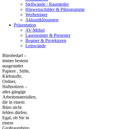
Stellwände / Raumteiler
Hinweisschilder & Piktogramme
Werbeträger
Akkustiklösungen
Präsentation
AV-Möbel
Laserpointer & Presenter
Beamer & Projektoren
Leinwände
Bürobedarf –
immer bestens
ausgestattet
Papiere , Stifte,
Klebstoffe,
Ordner,
Haftnotizen –
alles gängige
Arbeitsmaterialien,
die in einem
Büro nicht
fehlen dürfen.
Egal, ob Sie in
einem
Großraumbüro