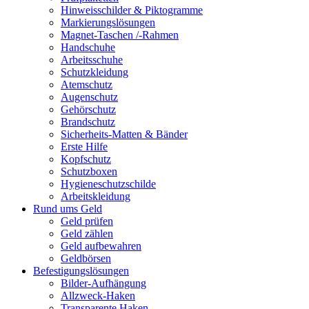
Hinweisschilder & Piktogramme
Markierungslösungen
Magnet-Taschen /-Rahmen
Handschuhe
Arbeitsschuhe
Schutzkleidung
Atemschutz
Augenschutz
Gehörschutz
Brandschutz
Sicherheits-Matten & Bänder
Erste Hilfe
Kopfschutz
Schutzboxen
Hygieneschutzschilde
Arbeitskleidung
Rund ums Geld
Geld prüfen
Geld zählen
Geld aufbewahren
Geldbörsen
Befestigungslösungen
Bilder-Aufhängung
Allzweck-Haken
Transparente Haken