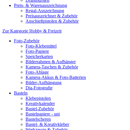
Drahtbürsten
Preis- & Warenauszeichnung
Regal-Auszeichnung
Preisauszeichner & Zubehör
Anschießpistolen & Zubehör
Zur Kategorie Hobby & Freizeit
Foto-Zubehör
Foto-Klebemittel
Foto-Papiere
Speicherkarten
Bilderrahmen & Aufhänger
Kamera-Taschen & Zubehör
Foto-Ablage
Kamera-Akkus & Foto-Batterien
Bilder-Aufhängung
Dia-Fotografie
Basteln
Klebepistolen
Kreativkalender
Bastel-Zubehör
Bastelpapiere - uni
Bastelscheren
Bastel- & Kreativkleber
Werkzeuge & Zubehör