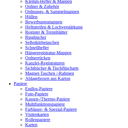
Klemm-Hefter & Mappen
Ordner & Zubehör
Ordnungs- & Sammelmappen
Hüllen
Bewerbungsmappen
Heftstreifen & Lochverstärkung
Register & Trennblätter
Ringbücher
Selbstklebetaschen
Schnellhefter
Hängeregistratur-Mappen
Ordnerrücken
Kanzlei-Registraturen
Sichtbücher & Tischflipcharts
Magnet-Taschen /-Rahmen
Ablageboxen aus Karton
Papiere
Endlos-Papiere
Foto-Papiere
Kassen-/Thermo-Papiere
Multifunktionspapiere
Farblaser- & Spezial-Papiere
Visitenkarten
Rollenpapiere
Karten