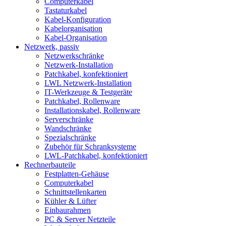
Computerkabel
Tastaturkabel
Kabel-Konfiguration
Kabelorganisation
Kabel-Organisation
Netzwerk, passiv
Netzwerkschränke
Netzwerk-Installation
Patchkabel, konfektioniert
LWL Netzwerk-Installation
IT-Werkzeuge & Testgeräte
Patchkabel, Rollenware
Installationskabel, Rollenware
Serverschränke
Wandschränke
Spezialschränke
Zubehör für Schranksysteme
LWL-Patchkabel, konfektioniert
Rechnerbauteile
Festplatten-Gehäuse
Computerkabel
Schnittstellenkarten
Kühler & Lüfter
Einbaurahmen
PC & Server Netzteile