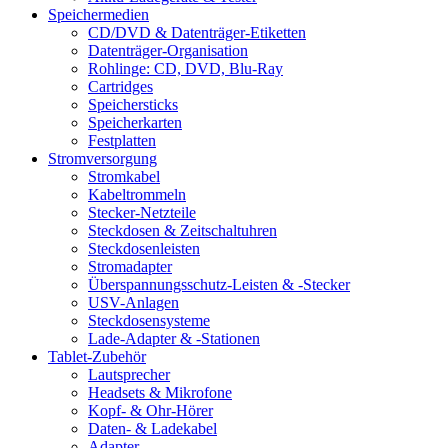
Speichermedien
CD/DVD & Datenträger-Etiketten
Datenträger-Organisation
Rohlinge: CD, DVD, Blu-Ray
Cartridges
Speichersticks
Speicherkarten
Festplatten
Stromversorgung
Stromkabel
Kabeltrommeln
Stecker-Netzteile
Steckdosen & Zeitschaltuhren
Steckdosenleisten
Stromadapter
Überspannungsschutz-Leisten & -Stecker
USV-Anlagen
Steckdosensysteme
Lade-Adapter & -Stationen
Tablet-Zubehör
Lautsprecher
Headsets & Mikrofone
Kopf- & Ohr-Hörer
Daten- & Ladekabel
Adapter