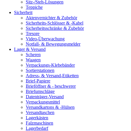
Sitz-/Steh-Lösungen
Teppiche
Sicherheit
Aktenvernichter & Zubehör
Sicherheits-Schlösser & -Kabel
Sicherheitsschränke & Zubehör
Tresore
Video-Überwachung
Notfall- & Bewegungsmelder
Lager & Versand
Scheren
Waagen
Verpackungs-Klebebänder
Sortierstationen
Adress- & Versand-Etiketten
Brief-Papiere
Brieföffner & - beschwerer
Briefumschläge
Datenträger-Versand
Verpackungsmittel
Versandkartons & -Hülsen
Versandtaschen
Lagerkästen
Falzmaschinen
Lagerbedarf