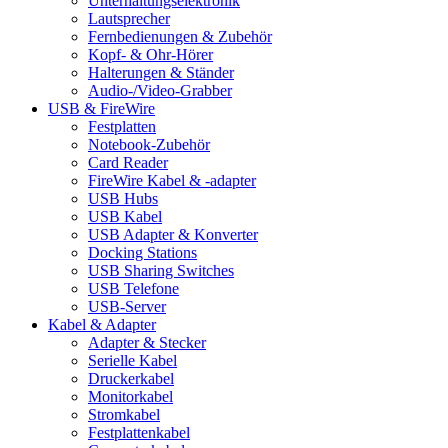
Unterhaltungselektronik
Lautsprecher
Fernbedienungen & Zubehör
Kopf- & Ohr-Hörer
Halterungen & Ständer
Audio-/Video-Grabber
USB & FireWire
Festplatten
Notebook-Zubehör
Card Reader
FireWire Kabel & -adapter
USB Hubs
USB Kabel
USB Adapter & Konverter
Docking Stations
USB Sharing Switches
USB Telefone
USB-Server
Kabel & Adapter
Adapter & Stecker
Serielle Kabel
Druckerkabel
Monitorkabel
Stromkabel
Festplattenkabel