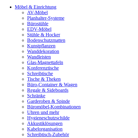
Möbel & Einrichtung
AV-Möbel
Planhalter-Systeme
Bürostühle
EDV-Möbel
Stühle & Hocker
Bodenschutzmatten
Kunstpflanzen
Wanddekoration
Wandleisten
Glas-Magnettafeln
Konferenztische
Schreibtische
Tische & Theken
Büro-Container & Wagen
Regale & Sideboards
Schränke
Garderoben & Spinde
Büromöbel-Kombinationen
Uhren und mehr
Hygieneschutzschilde
Akkustiklösungen
Kabelorganisation
Schreibtisch-Zubehör