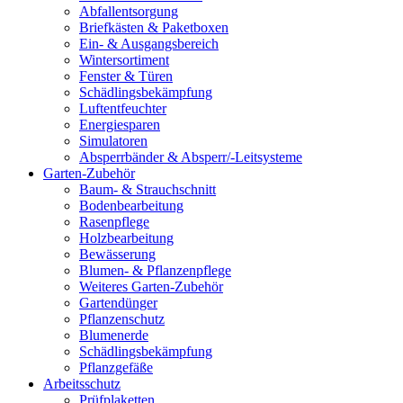
Abfallentsorgung
Briefkästen & Paketboxen
Ein- & Ausgangsbereich
Wintersortiment
Fenster & Türen
Schädlingsbekämpfung
Luftentfeuchter
Energiesparen
Simulatoren
Absperrbänder & Absperr/-Leitsysteme
Garten-Zubehör
Baum- & Strauchschnitt
Bodenbearbeitung
Rasenpflege
Holzbearbeitung
Bewässerung
Blumen- & Pflanzenpflege
Weiteres Garten-Zubehör
Gartendünger
Pflanzenschutz
Blumenerde
Schädlingsbekämpfung
Pflanzgefäße
Arbeitsschutz
Prüfplaketten