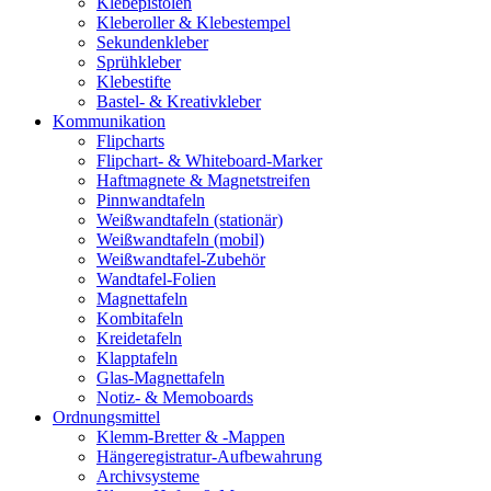
Klebepistolen
Kleberoller & Klebestempel
Sekundenkleber
Sprühkleber
Klebestifte
Bastel- & Kreativkleber
Kommunikation
Flipcharts
Flipchart- & Whiteboard-Marker
Haftmagnete & Magnetstreifen
Pinnwandtafeln
Weißwandtafeln (stationär)
Weißwandtafeln (mobil)
Weißwandtafel-Zubehör
Wandtafel-Folien
Magnettafeln
Kombitafeln
Kreidetafeln
Klapptafeln
Glas-Magnettafeln
Notiz- & Memoboards
Ordnungsmittel
Klemm-Bretter & -Mappen
Hängeregistratur-Aufbewahrung
Archivsysteme