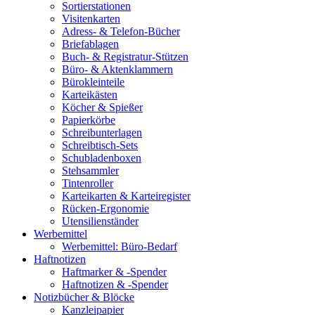
Sortierstationen
Visitenkarten
Adress- & Telefon-Bücher
Briefablagen
Buch- & Registratur-Stützen
Büro- & Aktenklammern
Bürokleinteile
Karteikästen
Köcher & Spießer
Papierkörbe
Schreibunterlagen
Schreibtisch-Sets
Schubladenboxen
Stehsammler
Tintenroller
Karteikarten & Karteiregister
Rücken-Ergonomie
Utensilienständer
Werbemittel
Werbemittel: Büro-Bedarf
Haftnotizen
Haftmarker & -Spender
Haftnotizen & -Spender
Notizbücher & Blöcke
Kanzleipapier