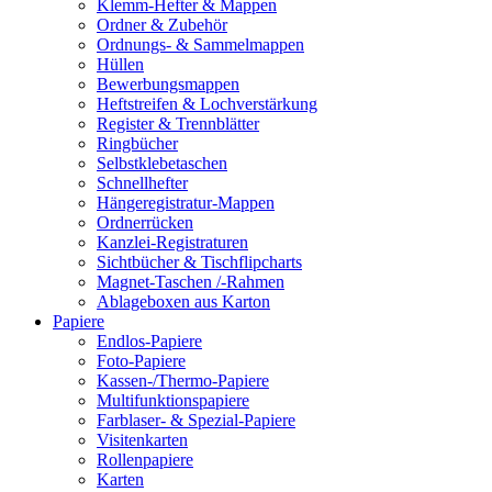
Klemm-Hefter & Mappen
Ordner & Zubehör
Ordnungs- & Sammelmappen
Hüllen
Bewerbungsmappen
Heftstreifen & Lochverstärkung
Register & Trennblätter
Ringbücher
Selbstklebetaschen
Schnellhefter
Hängeregistratur-Mappen
Ordnerrücken
Kanzlei-Registraturen
Sichtbücher & Tischflipcharts
Magnet-Taschen /-Rahmen
Ablageboxen aus Karton
Papiere
Endlos-Papiere
Foto-Papiere
Kassen-/Thermo-Papiere
Multifunktionspapiere
Farblaser- & Spezial-Papiere
Visitenkarten
Rollenpapiere
Karten