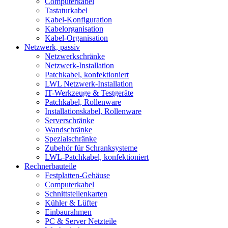
Computerkabel
Tastaturkabel
Kabel-Konfiguration
Kabelorganisation
Kabel-Organisation
Netzwerk, passiv
Netzwerkschränke
Netzwerk-Installation
Patchkabel, konfektioniert
LWL Netzwerk-Installation
IT-Werkzeuge & Testgeräte
Patchkabel, Rollenware
Installationskabel, Rollenware
Serverschränke
Wandschränke
Spezialschränke
Zubehör für Schranksysteme
LWL-Patchkabel, konfektioniert
Rechnerbauteile
Festplatten-Gehäuse
Computerkabel
Schnittstellenkarten
Kühler & Lüfter
Einbaurahmen
PC & Server Netzteile