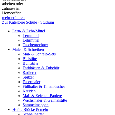
arbeiten oder
zuhause im
Homeoffice....
mehr erfahren
Zur Kategorie Schule - Studium
Lern- & Lehr-Mittel
Lernmittel
Lehrmittel
Taschenrechner
Malen & Schreiben
Mal- & Schreib-Sets
Bleistifte
Buntstifte
Farbkästen & Zubehör
Radierer
Spitzer
Fasermaler
Füllhalter & Tintenlöscher
Kreiden
Mal- & Zeichen-Papiere
Wachsmaler & Gelmalstifte
Sammelmappen
Hefte, Blöcke & mehr
Schnellhefter