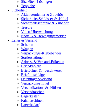
Sitz-/Steh-Lösungen
Teppiche
Sicherheit
Aktenvernichter & Zubehör
Sicherheits-Schlösser & -Kabel
Sicherheitsschränke & Zubehör
Tresore
Video-Überwachung
Notfall- & Bewegungsmelder
Lager & Versand
Scheren
Waagen
Verpackungs-Klebebänder
Sortierstationen
Adress- & Versand-Etiketten
Brief-Papiere
Brieföffner & - beschwerer
Briefumschläge
Datenträger-Versand
Verpackungsmittel
Versandkartons & -Hülsen
Versandtaschen
Lagerkästen
Falzmaschinen
Lagerbedarf