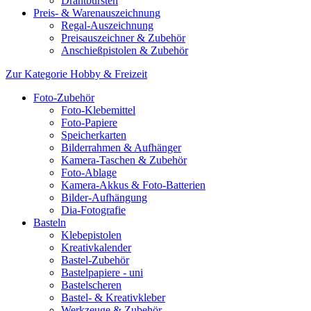
Drahtbürsten
Preis- & Warenauszeichnung
Regal-Auszeichnung
Preisauszeichner & Zubehör
Anschießpistolen & Zubehör
Zur Kategorie Hobby & Freizeit
Foto-Zubehör
Foto-Klebemittel
Foto-Papiere
Speicherkarten
Bilderrahmen & Aufhänger
Kamera-Taschen & Zubehör
Foto-Ablage
Kamera-Akkus & Foto-Batterien
Bilder-Aufhängung
Dia-Fotografie
Basteln
Klebepistolen
Kreativkalender
Bastel-Zubehör
Bastelpapiere - uni
Bastelscheren
Bastel- & Kreativkleber
Werkzeuge & Zubehör