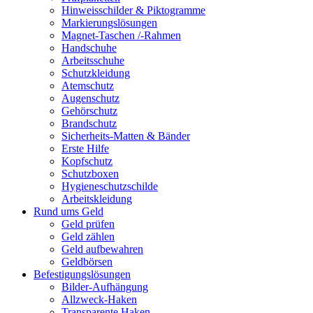
Hinweisschilder & Piktogramme
Markierungslösungen
Magnet-Taschen /-Rahmen
Handschuhe
Arbeitsschuhe
Schutzkleidung
Atemschutz
Augenschutz
Gehörschutz
Brandschutz
Sicherheits-Matten & Bänder
Erste Hilfe
Kopfschutz
Schutzboxen
Hygieneschutzschilde
Arbeitskleidung
Rund ums Geld
Geld prüfen
Geld zählen
Geld aufbewahren
Geldbörsen
Befestigungslösungen
Bilder-Aufhängung
Allzweck-Haken
Transparente Haken