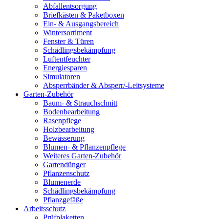
Abfallentsorgung
Briefkästen & Paketboxen
Ein- & Ausgangsbereich
Wintersortiment
Fenster & Türen
Schädlingsbekämpfung
Luftentfeuchter
Energiesparen
Simulatoren
Absperrbänder & Absperr/-Leitsysteme
Garten-Zubehör
Baum- & Strauchschnitt
Bodenbearbeitung
Rasenpflege
Holzbearbeitung
Bewässerung
Blumen- & Pflanzenpflege
Weiteres Garten-Zubehör
Gartendünger
Pflanzenschutz
Blumenerde
Schädlingsbekämpfung
Pflanzgefäße
Arbeitsschutz
Prüfplaketten