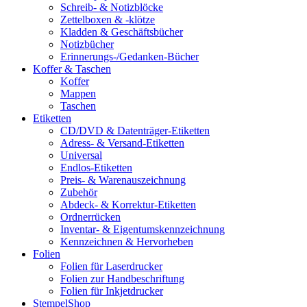
Schreib- & Notizblöcke
Zettelboxen & -klötze
Kladden & Geschäftsbücher
Notizbücher
Erinnerungs-/Gedanken-Bücher
Koffer & Taschen
Koffer
Mappen
Taschen
Etiketten
CD/DVD & Datenträger-Etiketten
Adress- & Versand-Etiketten
Universal
Endlos-Etiketten
Preis- & Warenauszeichnung
Zubehör
Abdeck- & Korrektur-Etiketten
Ordnerrücken
Inventar- & Eigentumskennzeichnung
Kennzeichnen & Hervorheben
Folien
Folien für Laserdrucker
Folien zur Handbeschriftung
Folien für Inkjetdrucker
StempelShop