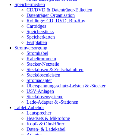
Speichermedien
CD/DVD & Datenträger-Etiketten
Datenträger-Organisation
Rohlinge: CD, DVD, Blu-Ray
Cartridges
Speichersticks
Speicherkarten
Festplatten
Stromversorgung
Stromkabel
Kabeltrommeln
Stecker-Netzteile
Steckdosen & Zeitschaltuhren
Steckdosenleisten
Stromadapter
Überspannungsschutz-Leisten & -Stecker
USV-Anlagen
Steckdosensysteme
Lade-Adapter & -Stationen
Tablet-Zubehör
Lautsprecher
Headsets & Mikrofone
Kopf- & Ohr-Hörer
Daten- & Ladekabel
Adapter