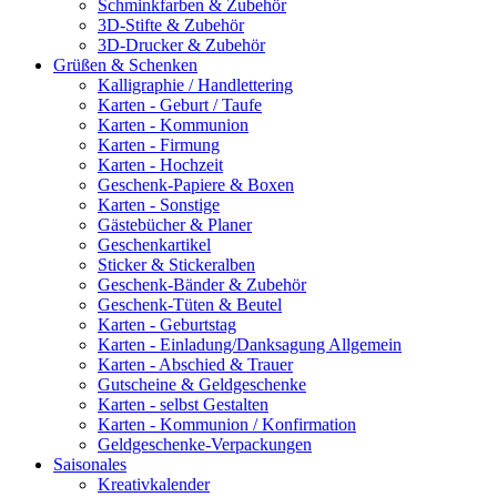
Schminkfarben & Zubehör
3D-Stifte & Zubehör
3D-Drucker & Zubehör
Grüßen & Schenken
Kalligraphie / Handlettering
Karten - Geburt / Taufe
Karten - Kommunion
Karten - Firmung
Karten - Hochzeit
Geschenk-Papiere & Boxen
Karten - Sonstige
Gästebücher & Planer
Geschenkartikel
Sticker & Stickeralben
Geschenk-Bänder & Zubehör
Geschenk-Tüten & Beutel
Karten - Geburtstag
Karten - Einladung/Danksagung Allgemein
Karten - Abschied & Trauer
Gutscheine & Geldgeschenke
Karten - selbst Gestalten
Karten - Kommunion / Konfirmation
Geldgeschenke-Verpackungen
Saisonales
Kreativkalender