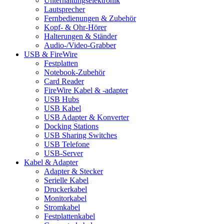
Unterhaltungselektronik
Lautsprecher
Fernbedienungen & Zubehör
Kopf- & Ohr-Hörer
Halterungen & Ständer
Audio-/Video-Grabber
USB & FireWire
Festplatten
Notebook-Zubehör
Card Reader
FireWire Kabel & -adapter
USB Hubs
USB Kabel
USB Adapter & Konverter
Docking Stations
USB Sharing Switches
USB Telefone
USB-Server
Kabel & Adapter
Adapter & Stecker
Serielle Kabel
Druckerkabel
Monitorkabel
Stromkabel
Festplattenkabel