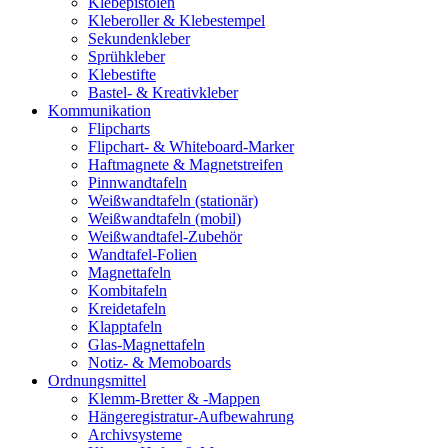
Klebepistolen
Kleberoller & Klebestempel
Sekundenkleber
Sprühkleber
Klebestifte
Bastel- & Kreativkleber
Kommunikation
Flipcharts
Flipchart- & Whiteboard-Marker
Haftmagnete & Magnetstreifen
Pinnwandtafeln
Weißwandtafeln (stationär)
Weißwandtafeln (mobil)
Weißwandtafel-Zubehör
Wandtafel-Folien
Magnettafeln
Kombitafeln
Kreidetafeln
Klapptafeln
Glas-Magnettafeln
Notiz- & Memoboards
Ordnungsmittel
Klemm-Bretter & -Mappen
Hängeregistratur-Aufbewahrung
Archivsysteme