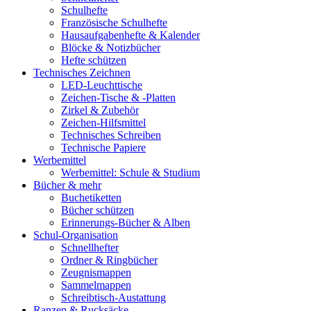
Schulhefte
Französische Schulhefte
Hausaufgabenhefte & Kalender
Blöcke & Notizbücher
Hefte schützen
Technisches Zeichnen
LED-Leuchttische
Zeichen-Tische & -Platten
Zirkel & Zubehör
Zeichen-Hilfsmittel
Technisches Schreiben
Technische Papiere
Werbemittel
Werbemittel: Schule & Studium
Bücher & mehr
Buchetiketten
Bücher schützen
Erinnerungs-Bücher & Alben
Schul-Organisation
Schnellhefter
Ordner & Ringbücher
Zeugnismappen
Sammelmappen
Schreibtisch-Austattung
Ranzen & Rucksäcke