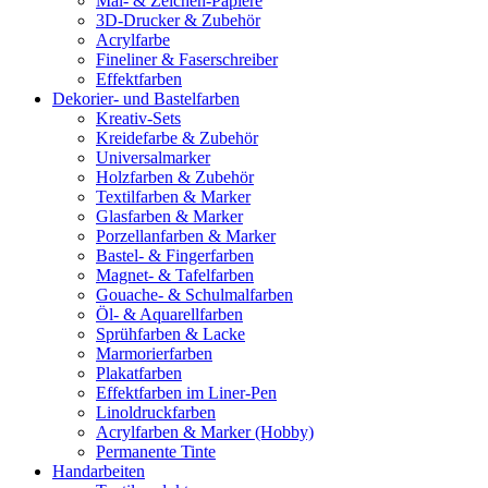
Mal- & Zeichen-Papiere
3D-Drucker & Zubehör
Acrylfarbe
Fineliner & Faserschreiber
Effektfarben
Dekorier- und Bastelfarben
Kreativ-Sets
Kreidefarbe & Zubehör
Universalmarker
Holzfarben & Zubehör
Textilfarben & Marker
Glasfarben & Marker
Porzellanfarben & Marker
Bastel- & Fingerfarben
Magnet- & Tafelfarben
Gouache- & Schulmalfarben
Öl- & Aquarellfarben
Sprühfarben & Lacke
Marmorierfarben
Plakatfarben
Effektfarben im Liner-Pen
Linoldruckfarben
Acrylfarben & Marker (Hobby)
Permanente Tinte
Handarbeiten