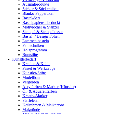
Ausmalprodukte
Sticker & Stickeralben
Blanko-Pappartikel
Bastel-Sets
Bastelpapiere - beduckt
Motivlocher & Stanzer
Stempel & Stempelkissen
Bastel- / Design-Folien
Laternen basteln
Falttechniken
Holzprogramm
Buntstifte
Künstlerbedarf
Kreiden & Kohle
Pinsel & Werkzeuge
Künstler-Stifte
Modellbau
Vergolden
Acrylfarben & Marker (Künstler)
Öl- & Aquarellfarben
Kreativ-Marker
Staffeleien
Keilrahmen & Malkartons
Malgründe