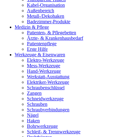
Kabel-Organisation
Außenbereich
Metall-/Dekohaken
Badezimmer-Produkte
Medizin & Pflege
Patienten- & Pflegebetten
Ärzte- & Krankenhausbedarf
Patientenpflege
Erste Hilfe
Werkzeuge & Eisenwaren
Elektro-Werkzeuge
Mess-Werkzeuge
Hand-Werkzeuge
Werkstatt-Ausstattung
Elektriker-Werkzeuge
Schraubenschlüssel
Zangen
Schneidwerkzeuge
Schrauben
Schraubverbindungen
Nägel
Haken
Bohrwerkzeuge
Schleif- & Trennwerkzeuge