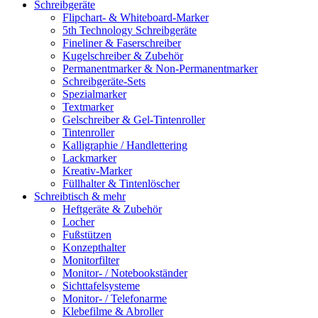
Schreibgeräte
Flipchart- & Whiteboard-Marker
5th Technology Schreibgeräte
Fineliner & Faserschreiber
Kugelschreiber & Zubehör
Permanentmarker & Non-Permanentmarker
Schreibgeräte-Sets
Spezialmarker
Textmarker
Gelschreiber & Gel-Tintenroller
Tintenroller
Kalligraphie / Handlettering
Lackmarker
Kreativ-Marker
Füllhalter & Tintenlöscher
Schreibtisch & mehr
Heftgeräte & Zubehör
Locher
Fußstützen
Konzepthalter
Monitorfilter
Monitor- / Notebookständer
Sichttafelsysteme
Monitor- / Telefonarme
Klebefilme & Abroller