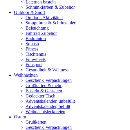
Laternen basteln
Schminkfarben & Zubehör
Outdoor & Sport
Outdoor-Aktivitäten
Stoppuhren & Schrittzähler
Beleuchtung
Fahrrad-Zubehör
Badminton
Squash
Fitness
Tischtennis
Funwheels
Funsport
Gesundheit & Wellness
Weihnachten
Geschenk-Verpackungen
Grußkarten & mehr
Basteln & Gestalten
Gedeckter Tisch
Adventskalender, unbefüllt
Adventskalender, befüllt
Weihnachtsleckereien
Ostern
Grußkarten
Geschenk-Verpackungen