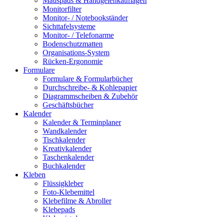
Mauspads & Handgelenkauflagen
Monitorfilter
Monitor- / Notebookständer
Sichttafelsysteme
Monitor- / Telefonarme
Bodenschutzmatten
Organisations-System
Rücken-Ergonomie
Formulare
Formulare & Formularbücher
Durchschreibe- & Kohlepapier
Diagrammscheiben & Zubehör
Geschäftsbücher
Kalender
Kalender & Terminplaner
Wandkalender
Tischkalender
Kreativkalender
Taschenkalender
Buchkalender
Kleben
Flüssigkleber
Foto-Klebemittel
Klebefilme & Abroller
Klebepads