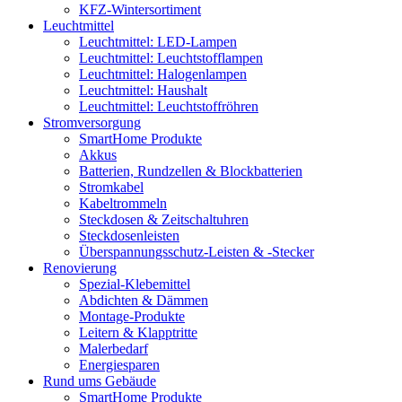
KFZ-Wintersortiment
Leuchtmittel
Leuchtmittel: LED-Lampen
Leuchtmittel: Leuchtstofflampen
Leuchtmittel: Halogenlampen
Leuchtmittel: Haushalt
Leuchtmittel: Leuchtstoffröhren
Stromversorgung
SmartHome Produkte
Akkus
Batterien, Rundzellen & Blockbatterien
Stromkabel
Kabeltrommeln
Steckdosen & Zeitschaltuhren
Steckdosenleisten
Überspannungsschutz-Leisten & -Stecker
Renovierung
Spezial-Klebemittel
Abdichten & Dämmen
Montage-Produkte
Leitern & Klapptritte
Malerbedarf
Energiesparen
Rund ums Gebäude
SmartHome Produkte