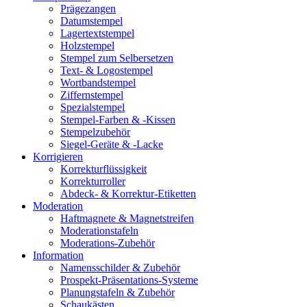
Prägezangen
Datumstempel
Lagertextstempel
Holzstempel
Stempel zum Selbersetzen
Text- & Logostempel
Wortbandstempel
Ziffernstempel
Spezialstempel
Stempel-Farben & -Kissen
Stempelzubehör
Siegel-Geräte & -Lacke
Korrigieren
Korrekturflüssigkeit
Korrekturroller
Abdeck- & Korrektur-Etiketten
Moderation
Haftmagnete & Magnetstreifen
Moderationstafeln
Moderations-Zubehör
Information
Namensschilder & Zubehör
Prospekt-Präsentations-Systeme
Planungstafeln & Zubehör
Schaukästen