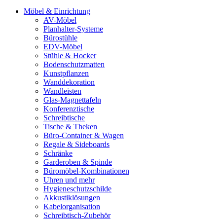
Möbel & Einrichtung
AV-Möbel
Planhalter-Systeme
Bürostühle
EDV-Möbel
Stühle & Hocker
Bodenschutzmatten
Kunstpflanzen
Wanddekoration
Wandleisten
Glas-Magnettafeln
Konferenztische
Schreibtische
Tische & Theken
Büro-Container & Wagen
Regale & Sideboards
Schränke
Garderoben & Spinde
Büromöbel-Kombinationen
Uhren und mehr
Hygieneschutzschilde
Akkustiklösungen
Kabelorganisation
Schreibtisch-Zubehör