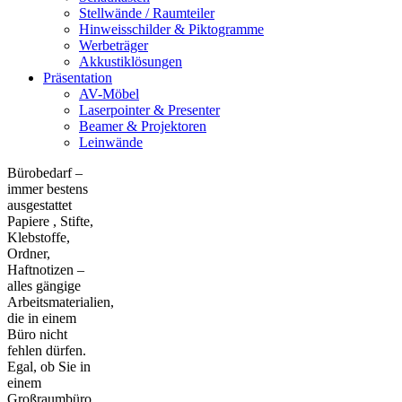
Stellwände / Raumteiler
Hinweisschilder & Piktogramme
Werbeträger
Akkustiklösungen
Präsentation
AV-Möbel
Laserpointer & Presenter
Beamer & Projektoren
Leinwände
Bürobedarf –
immer bestens
ausgestattet
Papiere , Stifte,
Klebstoffe,
Ordner,
Haftnotizen –
alles gängige
Arbeitsmaterialien,
die in einem
Büro nicht
fehlen dürfen.
Egal, ob Sie in
einem
Großraumbüro