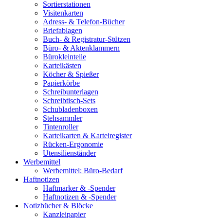
Sortierstationen
Visitenkarten
Adress- & Telefon-Bücher
Briefablagen
Buch- & Registratur-Stützen
Büro- & Aktenklammern
Bürokleinteile
Karteikästen
Köcher & Spießer
Papierkörbe
Schreibunterlagen
Schreibtisch-Sets
Schubladenboxen
Stehsammler
Tintenroller
Karteikarten & Karteiregister
Rücken-Ergonomie
Utensilienständer
Werbemittel
Werbemittel: Büro-Bedarf
Haftnotizen
Haftmarker & -Spender
Haftnotizen & -Spender
Notizbücher & Blöcke
Kanzleipapier