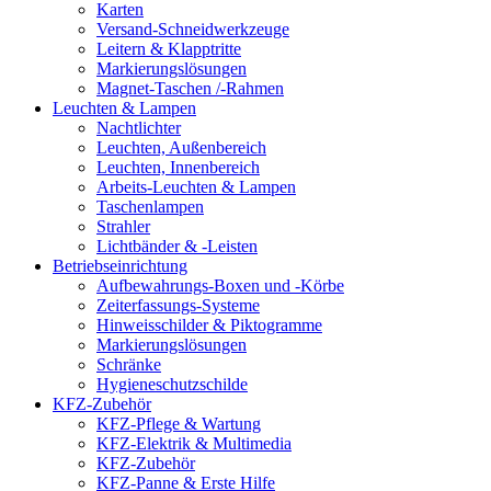
Karten
Versand-Schneidwerkzeuge
Leitern & Klapptritte
Markierungslösungen
Magnet-Taschen /-Rahmen
Leuchten & Lampen
Nachtlichter
Leuchten, Außenbereich
Leuchten, Innenbereich
Arbeits-Leuchten & Lampen
Taschenlampen
Strahler
Lichtbänder & -Leisten
Betriebseinrichtung
Aufbewahrungs-Boxen und -Körbe
Zeiterfassungs-Systeme
Hinweisschilder & Piktogramme
Markierungslösungen
Schränke
Hygieneschutzschilde
KFZ-Zubehör
KFZ-Pflege & Wartung
KFZ-Elektrik & Multimedia
KFZ-Zubehör
KFZ-Panne & Erste Hilfe