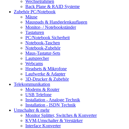
Wechselrahmen
Back Plane & RAID Systeme
Zubehör PC/Notebook
Mäuse
Mauspads & Handgelenkauflagen
Monitor- / Notebookständer
Tastaturen
PC/Notebook Sicherheit
Notebook-Taschen
Notebook-Zubehör
Maus-Tastatur-Sets
Lautsprecher
Webcams
Headsets & Mikrofone
Laufwerke & Adapter
3D-Drucker & Zubehör
Telekommunikation
Modems & Router
USB Telefone
Installation - Analoge Technik
Installation - ISDN Technik
Umschalter & mehr
Monitor Splitter, Switches & Konverter
KVM-Umschalter & Verstärker
Interface Konverter