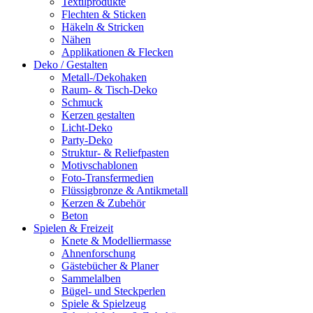
Textilprodukte
Flechten & Sticken
Häkeln & Stricken
Nähen
Applikationen & Flecken
Deko / Gestalten
Metall-/Dekohaken
Raum- & Tisch-Deko
Schmuck
Kerzen gestalten
Licht-Deko
Party-Deko
Struktur- & Reliefpasten
Motivschablonen
Foto-Transfermedien
Flüssigbronze & Antikmetall
Kerzen & Zubehör
Beton
Spielen & Freizeit
Knete & Modelliermasse
Ahnenforschung
Gästebücher & Planer
Sammelalben
Bügel- und Steckperlen
Spiele & Spielzeug