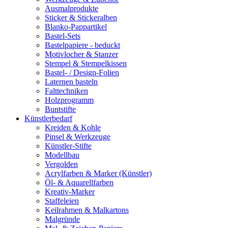
Ausmalprodukte
Sticker & Stickeralben
Blanko-Pappartikel
Bastel-Sets
Bastelpapiere - beduckt
Motivlocher & Stanzer
Stempel & Stempelkissen
Bastel- / Design-Folien
Laternen basteln
Falttechniken
Holzprogramm
Buntstifte
Künstlerbedarf
Kreiden & Kohle
Pinsel & Werkzeuge
Künstler-Stifte
Modellbau
Vergolden
Acrylfarben & Marker (Künstler)
Öl- & Aquarellfarben
Kreativ-Marker
Staffeleien
Keilrahmen & Malkartons
Malgründe