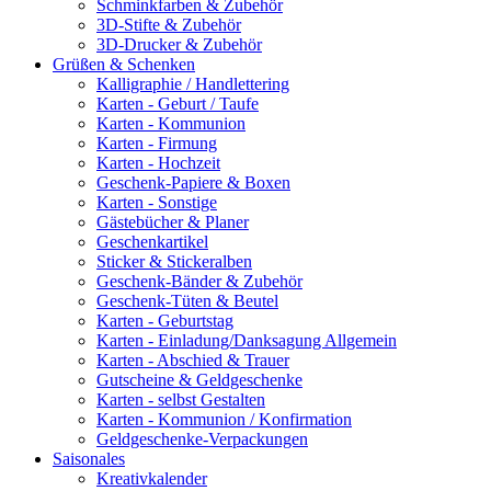
Schminkfarben & Zubehör
3D-Stifte & Zubehör
3D-Drucker & Zubehör
Grüßen & Schenken
Kalligraphie / Handlettering
Karten - Geburt / Taufe
Karten - Kommunion
Karten - Firmung
Karten - Hochzeit
Geschenk-Papiere & Boxen
Karten - Sonstige
Gästebücher & Planer
Geschenkartikel
Sticker & Stickeralben
Geschenk-Bänder & Zubehör
Geschenk-Tüten & Beutel
Karten - Geburtstag
Karten - Einladung/Danksagung Allgemein
Karten - Abschied & Trauer
Gutscheine & Geldgeschenke
Karten - selbst Gestalten
Karten - Kommunion / Konfirmation
Geldgeschenke-Verpackungen
Saisonales
Kreativkalender