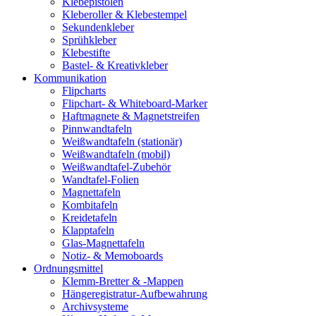
Klebepistolen
Kleberoller & Klebestempel
Sekundenkleber
Sprühkleber
Klebestifte
Bastel- & Kreativkleber
Kommunikation
Flipcharts
Flipchart- & Whiteboard-Marker
Haftmagnete & Magnetstreifen
Pinnwandtafeln
Weißwandtafeln (stationär)
Weißwandtafeln (mobil)
Weißwandtafel-Zubehör
Wandtafel-Folien
Magnettafeln
Kombitafeln
Kreidetafeln
Klapptafeln
Glas-Magnettafeln
Notiz- & Memoboards
Ordnungsmittel
Klemm-Bretter & -Mappen
Hängeregistratur-Aufbewahrung
Archivsysteme