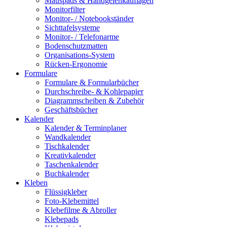
Mauspads & Handgelenkauflagen
Monitorfilter
Monitor- / Notebookständer
Sichttafelsysteme
Monitor- / Telefonarme
Bodenschutzmatten
Organisations-System
Rücken-Ergonomie
Formulare
Formulare & Formularbücher
Durchschreibe- & Kohlepapier
Diagrammscheiben & Zubehör
Geschäftsbücher
Kalender
Kalender & Terminplaner
Wandkalender
Tischkalender
Kreativkalender
Taschenkalender
Buchkalender
Kleben
Flüssigkleber
Foto-Klebemittel
Klebefilme & Abroller
Klebepads