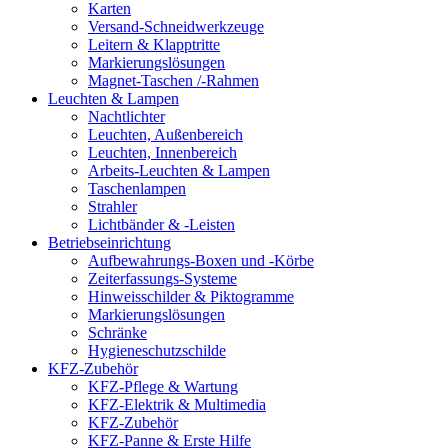
Karten
Versand-Schneidwerkzeuge
Leitern & Klapptritte
Markierungslösungen
Magnet-Taschen /-Rahmen
Leuchten & Lampen
Nachtlichter
Leuchten, Außenbereich
Leuchten, Innenbereich
Arbeits-Leuchten & Lampen
Taschenlampen
Strahler
Lichtbänder & -Leisten
Betriebseinrichtung
Aufbewahrungs-Boxen und -Körbe
Zeiterfassungs-Systeme
Hinweisschilder & Piktogramme
Markierungslösungen
Schränke
Hygieneschutzschilde
KFZ-Zubehör
KFZ-Pflege & Wartung
KFZ-Elektrik & Multimedia
KFZ-Zubehör
KFZ-Panne & Erste Hilfe