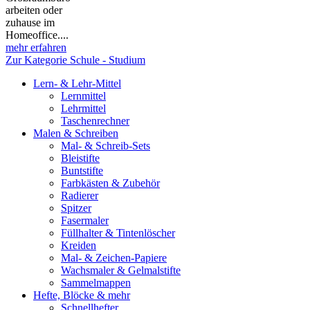
arbeiten oder
zuhause im
Homeoffice....
mehr erfahren
Zur Kategorie Schule - Studium
Lern- & Lehr-Mittel
Lernmittel
Lehrmittel
Taschenrechner
Malen & Schreiben
Mal- & Schreib-Sets
Bleistifte
Buntstifte
Farbkästen & Zubehör
Radierer
Spitzer
Fasermaler
Füllhalter & Tintenlöscher
Kreiden
Mal- & Zeichen-Papiere
Wachsmaler & Gelmalstifte
Sammelmappen
Hefte, Blöcke & mehr
Schnellhefter