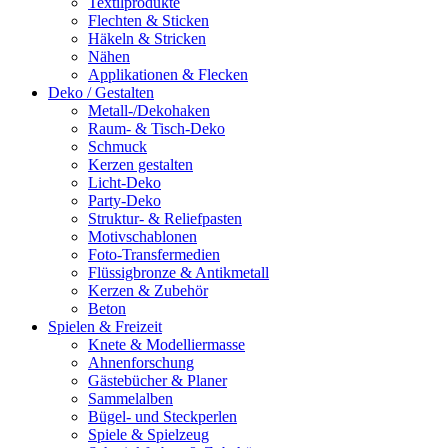
Textilprodukte
Flechten & Sticken
Häkeln & Stricken
Nähen
Applikationen & Flecken
Deko / Gestalten
Metall-/Dekohaken
Raum- & Tisch-Deko
Schmuck
Kerzen gestalten
Licht-Deko
Party-Deko
Struktur- & Reliefpasten
Motivschablonen
Foto-Transfermedien
Flüssigbronze & Antikmetall
Kerzen & Zubehör
Beton
Spielen & Freizeit
Knete & Modelliermasse
Ahnenforschung
Gästebücher & Planer
Sammelalben
Bügel- und Steckperlen
Spiele & Spielzeug