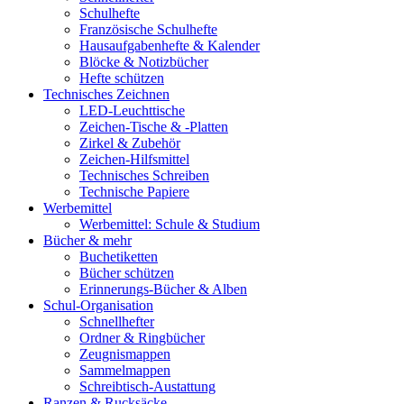
Schulhefte
Französische Schulhefte
Hausaufgabenhefte & Kalender
Blöcke & Notizbücher
Hefte schützen
Technisches Zeichnen
LED-Leuchttische
Zeichen-Tische & -Platten
Zirkel & Zubehör
Zeichen-Hilfsmittel
Technisches Schreiben
Technische Papiere
Werbemittel
Werbemittel: Schule & Studium
Bücher & mehr
Buchetiketten
Bücher schützen
Erinnerungs-Bücher & Alben
Schul-Organisation
Schnellhefter
Ordner & Ringbücher
Zeugnismappen
Sammelmappen
Schreibtisch-Austattung
Ranzen & Rucksäcke