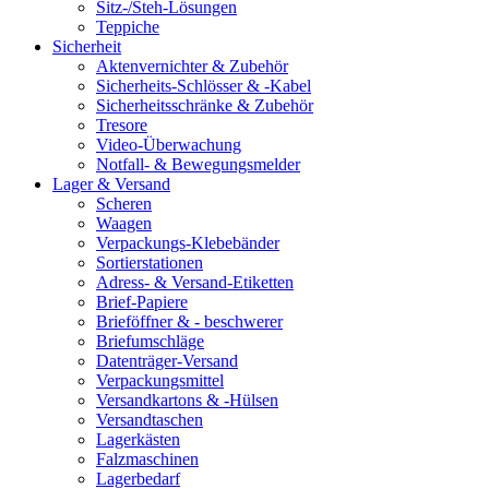
Sitz-/Steh-Lösungen
Teppiche
Sicherheit
Aktenvernichter & Zubehör
Sicherheits-Schlösser & -Kabel
Sicherheitsschränke & Zubehör
Tresore
Video-Überwachung
Notfall- & Bewegungsmelder
Lager & Versand
Scheren
Waagen
Verpackungs-Klebebänder
Sortierstationen
Adress- & Versand-Etiketten
Brief-Papiere
Brieföffner & - beschwerer
Briefumschläge
Datenträger-Versand
Verpackungsmittel
Versandkartons & -Hülsen
Versandtaschen
Lagerkästen
Falzmaschinen
Lagerbedarf