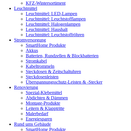
KFZ-Wintersortiment
Leuchtmittel
Leuchtmittel: LED-Lampen
Leuchtmittel: Leuchtstofflampen
Leuchtmittel: Halogenlampen
Leuchtmittel: Haushalt
Leuchtmittel: Leuchtstoffröhren
Stromversorgung
SmartHome Produkte
Akkus
Batterien, Rundzellen & Blockbatterien
Stromkabel
Kabeltrommeln
Steckdosen & Zeitschaltuhren
Steckdosenleisten
Überspannungsschutz-Leisten & -Stecker
Renovierung
Spezial-Klebemittel
Abdichten & Dämmen
Montage-Produkte
Leitern & Klapptritte
Malerbedarf
Energiesparen
Rund ums Gebäude
SmartHome Produkte