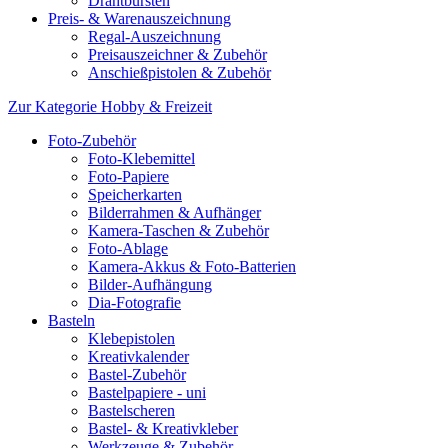
Drahtbürsten
Preis- & Warenauszeichnung
Regal-Auszeichnung
Preisauszeichner & Zubehör
Anschießpistolen & Zubehör
Zur Kategorie Hobby & Freizeit
Foto-Zubehör
Foto-Klebemittel
Foto-Papiere
Speicherkarten
Bilderrahmen & Aufhänger
Kamera-Taschen & Zubehör
Foto-Ablage
Kamera-Akkus & Foto-Batterien
Bilder-Aufhängung
Dia-Fotografie
Basteln
Klebepistolen
Kreativkalender
Bastel-Zubehör
Bastelpapiere - uni
Bastelscheren
Bastel- & Kreativkleber
Werkzeuge & Zubehör