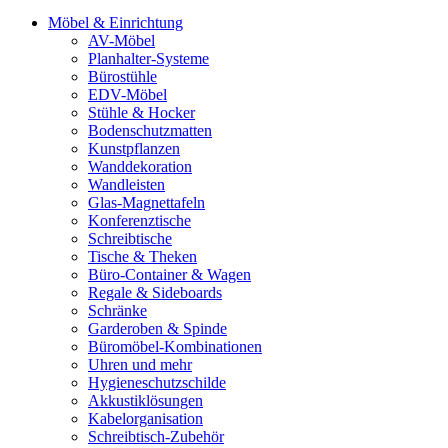
Möbel & Einrichtung
AV-Möbel
Planhalter-Systeme
Bürostühle
EDV-Möbel
Stühle & Hocker
Bodenschutzmatten
Kunstpflanzen
Wanddekoration
Wandleisten
Glas-Magnettafeln
Konferenztische
Schreibtische
Tische & Theken
Büro-Container & Wagen
Regale & Sideboards
Schränke
Garderoben & Spinde
Büromöbel-Kombinationen
Uhren und mehr
Hygieneschutzschilde
Akkustiklösungen
Kabelorganisation
Schreibtisch-Zubehör