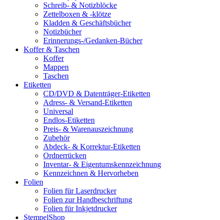
Schreib- & Notizblöcke
Zettelboxen & -klötze
Kladden & Geschäftsbücher
Notizbücher
Erinnerungs-/Gedanken-Bücher
Koffer & Taschen
Koffer
Mappen
Taschen
Etiketten
CD/DVD & Datenträger-Etiketten
Adress- & Versand-Etiketten
Universal
Endlos-Etiketten
Preis- & Warenauszeichnung
Zubehör
Abdeck- & Korrektur-Etiketten
Ordnerrücken
Inventar- & Eigentumskennzeichnung
Kennzeichnen & Hervorheben
Folien
Folien für Laserdrucker
Folien zur Handbeschriftung
Folien für Inkjetdrucker
StempelShop