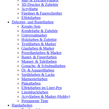
Mal- & Zeichen-Papiere
3D-Drucker & Zubehör
Acrylfarbe
Fineliner & Faserschreiber
Effektfarben
Dekorier- und Bastelfarben
Kreativ-Sets
Kreidefarbe & Zubehör
Universalmarker
Holzfarben & Zubehör
Textilfarben & Marker
Glasfarben & Marker
Porzellanfarben & Marker
Bastel- & Fingerfarben
Magnet- & Tafelfarben
Gouache- & Schulmalfarben
Öl- & Aquarellfarben
Sprühfarben & Lacke
Marmorierfarben
Plakatfarben
Effektfarben im Liner-Pen
Linoldruckfarben
Acrylfarben & Marker (Hobby)
Permanente Tinte
Handarbeiten