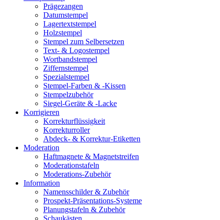
Prägezangen
Datumstempel
Lagertextstempel
Holzstempel
Stempel zum Selbersetzen
Text- & Logostempel
Wortbandstempel
Ziffernstempel
Spezialstempel
Stempel-Farben & -Kissen
Stempelzubehör
Siegel-Geräte & -Lacke
Korrigieren
Korrekturflüssigkeit
Korrekturroller
Abdeck- & Korrektur-Etiketten
Moderation
Haftmagnete & Magnetstreifen
Moderationstafeln
Moderations-Zubehör
Information
Namensschilder & Zubehör
Prospekt-Präsentations-Systeme
Planungstafeln & Zubehör
Schaukästen