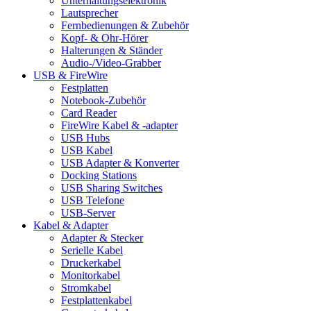
Unterhaltungselektronik
Lautsprecher
Fernbedienungen & Zubehör
Kopf- & Ohr-Hörer
Halterungen & Ständer
Audio-/Video-Grabber
USB & FireWire
Festplatten
Notebook-Zubehör
Card Reader
FireWire Kabel & -adapter
USB Hubs
USB Kabel
USB Adapter & Konverter
Docking Stations
USB Sharing Switches
USB Telefone
USB-Server
Kabel & Adapter
Adapter & Stecker
Serielle Kabel
Druckerkabel
Monitorkabel
Stromkabel
Festplattenkabel