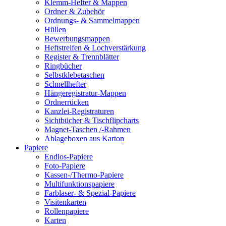
Klemm-Hefter & Mappen
Ordner & Zubehör
Ordnungs- & Sammelmappen
Hüllen
Bewerbungsmappen
Heftstreifen & Lochverstärkung
Register & Trennblätter
Ringbücher
Selbstklebetaschen
Schnellhefter
Hängeregistratur-Mappen
Ordnerrücken
Kanzlei-Registraturen
Sichtbücher & Tischflipcharts
Magnet-Taschen /-Rahmen
Ablageboxen aus Karton
Papiere
Endlos-Papiere
Foto-Papiere
Kassen-/Thermo-Papiere
Multifunktionspapiere
Farblaser- & Spezial-Papiere
Visitenkarten
Rollenpapiere
Karten