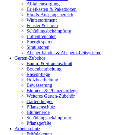
Abfallentsorgung
Briefkästen & Paketboxen
Ein- & Ausgangsbereich
Wintersortiment
Fenster & Türen
Schädlingsbekämpfung
Luftentfeuchter
Energiesparen
Simulatoren
Absperrbänder & Absperr/-Leitsysteme
Garten-Zubehör
Baum- & Strauchschnitt
Bodenbearbeitung
Rasenpflege
Holzbearbeitung
Bewässerung
Blumen- & Pflanzenpflege
Weiteres Garten-Zubehör
Gartendünger
Pflanzenschutz
Blumenerde
Schädlingsbekämpfung
Pflanzgefäße
Arbeitsschutz
Prüfplaketten