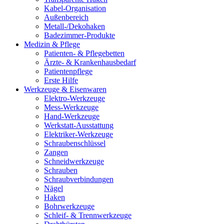
Kabel-Organisation
Außenbereich
Metall-/Dekohaken
Badezimmer-Produkte
Medizin & Pflege
Patienten- & Pflegebetten
Ärzte- & Krankenhausbedarf
Patientenpflege
Erste Hilfe
Werkzeuge & Eisenwaren
Elektro-Werkzeuge
Mess-Werkzeuge
Hand-Werkzeuge
Werkstatt-Ausstattung
Elektriker-Werkzeuge
Schraubenschlüssel
Zangen
Schneidwerkzeuge
Schrauben
Schraubverbindungen
Nägel
Haken
Bohrwerkzeuge
Schleif- & Trennwerkzeuge