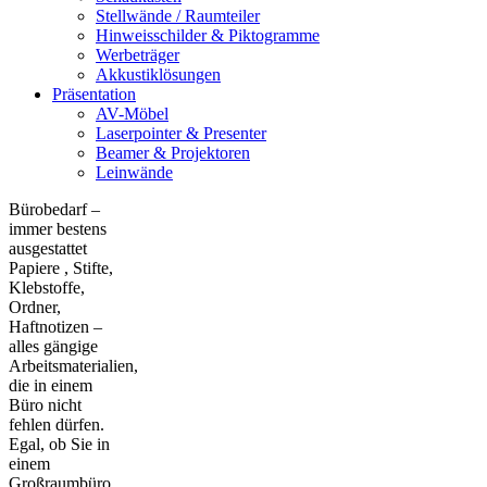
Stellwände / Raumteiler
Hinweisschilder & Piktogramme
Werbeträger
Akkustiklösungen
Präsentation
AV-Möbel
Laserpointer & Presenter
Beamer & Projektoren
Leinwände
Bürobedarf –
immer bestens
ausgestattet
Papiere , Stifte,
Klebstoffe,
Ordner,
Haftnotizen –
alles gängige
Arbeitsmaterialien,
die in einem
Büro nicht
fehlen dürfen.
Egal, ob Sie in
einem
Großraumbüro