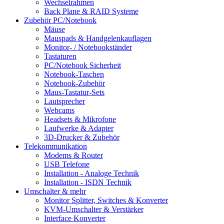
Wechselrahmen
Back Plane & RAID Systeme
Zubehör PC/Notebook
Mäuse
Mauspads & Handgelenkauflagen
Monitor- / Notebookständer
Tastaturen
PC/Notebook Sicherheit
Notebook-Taschen
Notebook-Zubehör
Maus-Tastatur-Sets
Lautsprecher
Webcams
Headsets & Mikrofone
Laufwerke & Adapter
3D-Drucker & Zubehör
Telekommunikation
Modems & Router
USB Telefone
Installation - Analoge Technik
Installation - ISDN Technik
Umschalter & mehr
Monitor Splitter, Switches & Konverter
KVM-Umschalter & Verstärker
Interface Konverter