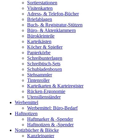
Sortierstationen
Visitenkarten
Adress- & Telefon-Bücher
Briefablagen
Buch- & Registratur-Stützen
Büro- & Aktenklammern
Bürokleinteile
Karteikästen
Köcher & Spießer
Papierkörbe
Schreibunterlagen
Schreibtisch-Sets
Schubladenboxen
Stehsammler
Tintenroller
Karteikarten & Karteiregister
Rücken-Ergonomie
Utensilienständer
Werbemittel
Werbemittel: Büro-Bedarf
Haftnotizen
Haftmarker & -Spender
Haftnotizen & -Spender
Notizbücher & Blöcke
Kanzleipapier