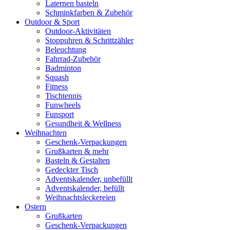
Laternen basteln
Schminkfarben & Zubehör
Outdoor & Sport
Outdoor-Aktivitäten
Stoppuhren & Schrittzähler
Beleuchtung
Fahrrad-Zubehör
Badminton
Squash
Fitness
Tischtennis
Funwheels
Funsport
Gesundheit & Wellness
Weihnachten
Geschenk-Verpackungen
Grußkarten & mehr
Basteln & Gestalten
Gedeckter Tisch
Adventskalender, unbefüllt
Adventskalender, befüllt
Weihnachtsleckereien
Ostern
Grußkarten
Geschenk-Verpackungen