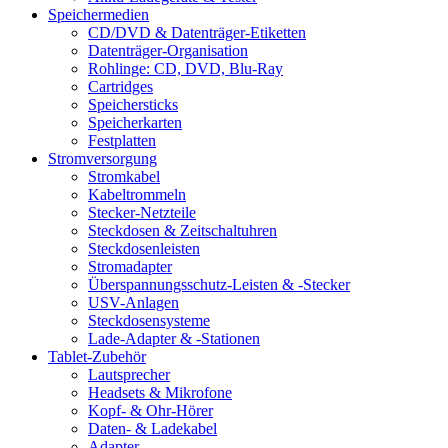
Speichermedien
CD/DVD & Datenträger-Etiketten
Datenträger-Organisation
Rohlinge: CD, DVD, Blu-Ray
Cartridges
Speichersticks
Speicherkarten
Festplatten
Stromversorgung
Stromkabel
Kabeltrommeln
Stecker-Netzteile
Steckdosen & Zeitschaltuhren
Steckdosenleisten
Stromadapter
Überspannungsschutz-Leisten & -Stecker
USV-Anlagen
Steckdosensysteme
Lade-Adapter & -Stationen
Tablet-Zubehör
Lautsprecher
Headsets & Mikrofone
Kopf- & Ohr-Hörer
Daten- & Ladekabel
Adapter