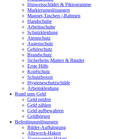
Hinweisschilder & Piktogramme
Markierungslösungen
Magnet-Taschen /-Rahmen
Handschuhe
Arbeitsschuhe
Schutzkleidung
Atemschutz
Augenschutz
Gehörschutz
Brandschutz
Sicherheits-Matten & Bänder
Erste Hilfe
Kopfschutz
Schutzboxen
Hygieneschutzschilde
Arbeitskleidung
Rund ums Geld
Geld prüfen
Geld zählen
Geld aufbewahren
Geldbörsen
Befestigungslösungen
Bilder-Aufhängung
Allzweck-Haken
Transparente Haken