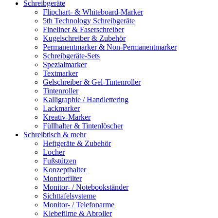
Schreibgeräte
Flipchart- & Whiteboard-Marker
5th Technology Schreibgeräte
Fineliner & Faserschreiber
Kugelschreiber & Zubehör
Permanentmarker & Non-Permanentmarker
Schreibgeräte-Sets
Spezialmarker
Textmarker
Gelschreiber & Gel-Tintenroller
Tintenroller
Kalligraphie / Handlettering
Lackmarker
Kreativ-Marker
Füllhalter & Tintenlöscher
Schreibtisch & mehr
Heftgeräte & Zubehör
Locher
Fußstützen
Konzepthalter
Monitorfilter
Monitor- / Notebookständer
Sichttafelsysteme
Monitor- / Telefonarme
Klebefilme & Abroller