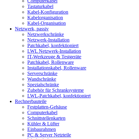
Computerkabel
Tastaturkabel
Kabel-Konfiguration
Kabelorganisation
Kabel-Organisation
Netzwerk, passiv
Netzwerkschränke
Netzwerk-Installation
Patchkabel, konfektioniert
LWL Netzwerk-Installation
IT-Werkzeuge & Testgeräte
Patchkabel, Rollenware
Installationskabel, Rollenware
Serverschränke
Wandschränke
Spezialschränke
Zubehör für Schranksysteme
LWL-Patchkabel, konfektioniert
Rechnerbauteile
Festplatten-Gehäuse
Computerkabel
Schnittstellenkarten
Kühler & Lüfter
Einbaurahmen
PC & Server Netzteile