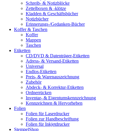
Schreib- & Notizblöcke
Zettelboxen & -klötze
Kladden & Geschäftsbücher
Notizbücher
Erinnerungs-/Gedanken-Bücher
Koffer & Taschen
Koffer
Mappen
Taschen
Etiketten
CD/DVD & Datenträger-Etiketten
Adress- & Versand-Etiketten
Universal
Endlos-Etiketten
Preis- & Warenauszeichnung
Zubehör
Abdeck- & Korrektur-Etiketten
Ordnerrücken
Inventar- & Eigentumskennzeichnung
Kennzeichnen & Hervorheben
Folien
Folien für Laserdrucker
Folien zur Handbeschriftung
Folien für Inkjetdrucker
StempelShop