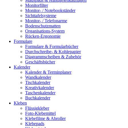
Mauspads & Handgelenkauflagen
Monitorfilter
Monitor- / Notebookständer
Sichttafelsysteme
Monitor- / Telefonarme
Bodenschutzmatten
Organisations-System
Rücken-Ergonomie
Formulare
Formulare & Formularbücher
Durchschreibe- & Kohlepapier
Diagrammscheiben & Zubehör
Geschäftsbücher
Kalender
Kalender & Terminplaner
Wandkalender
Tischkalender
Kreativkalender
Taschenkalender
Buchkalender
Kleben
Flüssigkleber
Foto-Klebemittel
Klebefilme & Abroller
Klebepads