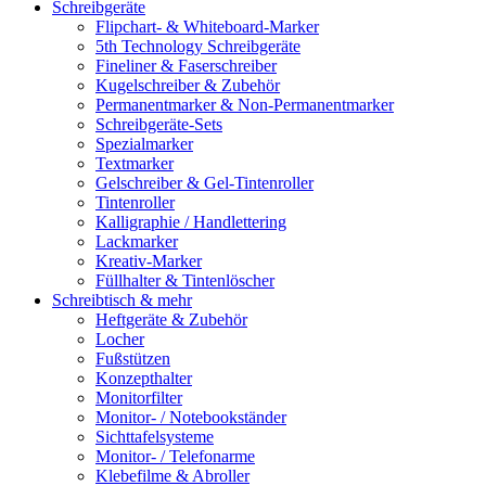
Schreibgeräte
Flipchart- & Whiteboard-Marker
5th Technology Schreibgeräte
Fineliner & Faserschreiber
Kugelschreiber & Zubehör
Permanentmarker & Non-Permanentmarker
Schreibgeräte-Sets
Spezialmarker
Textmarker
Gelschreiber & Gel-Tintenroller
Tintenroller
Kalligraphie / Handlettering
Lackmarker
Kreativ-Marker
Füllhalter & Tintenlöscher
Schreibtisch & mehr
Heftgeräte & Zubehör
Locher
Fußstützen
Konzepthalter
Monitorfilter
Monitor- / Notebookständer
Sichttafelsysteme
Monitor- / Telefonarme
Klebefilme & Abroller