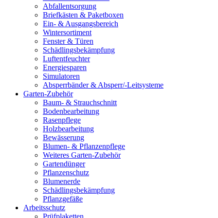
Abfallentsorgung
Briefkästen & Paketboxen
Ein- & Ausgangsbereich
Wintersortiment
Fenster & Türen
Schädlingsbekämpfung
Luftentfeuchter
Energiesparen
Simulatoren
Absperrbänder & Absperr/-Leitsysteme
Garten-Zubehör
Baum- & Strauchschnitt
Bodenbearbeitung
Rasenpflege
Holzbearbeitung
Bewässerung
Blumen- & Pflanzenpflege
Weiteres Garten-Zubehör
Gartendünger
Pflanzenschutz
Blumenerde
Schädlingsbekämpfung
Pflanzgefäße
Arbeitsschutz
Prüfplaketten