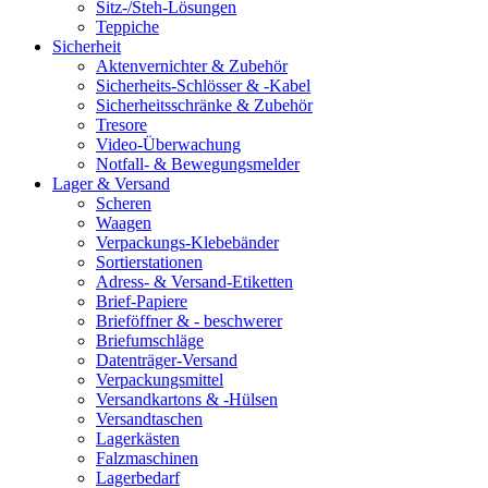
Sitz-/Steh-Lösungen
Teppiche
Sicherheit
Aktenvernichter & Zubehör
Sicherheits-Schlösser & -Kabel
Sicherheitsschränke & Zubehör
Tresore
Video-Überwachung
Notfall- & Bewegungsmelder
Lager & Versand
Scheren
Waagen
Verpackungs-Klebebänder
Sortierstationen
Adress- & Versand-Etiketten
Brief-Papiere
Brieföffner & - beschwerer
Briefumschläge
Datenträger-Versand
Verpackungsmittel
Versandkartons & -Hülsen
Versandtaschen
Lagerkästen
Falzmaschinen
Lagerbedarf