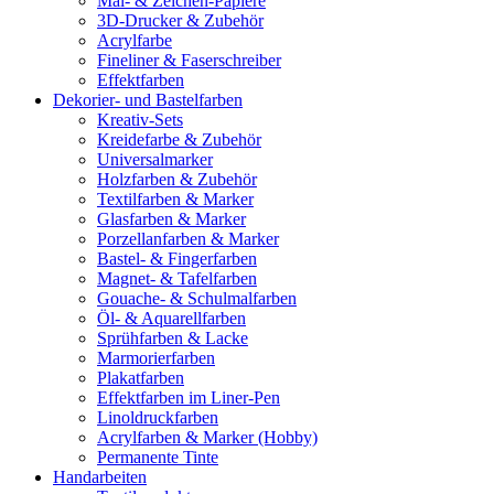
Mal- & Zeichen-Papiere
3D-Drucker & Zubehör
Acrylfarbe
Fineliner & Faserschreiber
Effektfarben
Dekorier- und Bastelfarben
Kreativ-Sets
Kreidefarbe & Zubehör
Universalmarker
Holzfarben & Zubehör
Textilfarben & Marker
Glasfarben & Marker
Porzellanfarben & Marker
Bastel- & Fingerfarben
Magnet- & Tafelfarben
Gouache- & Schulmalfarben
Öl- & Aquarellfarben
Sprühfarben & Lacke
Marmorierfarben
Plakatfarben
Effektfarben im Liner-Pen
Linoldruckfarben
Acrylfarben & Marker (Hobby)
Permanente Tinte
Handarbeiten