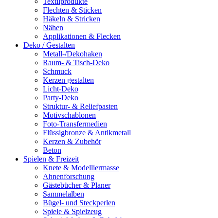
Textilprodukte
Flechten & Sticken
Häkeln & Stricken
Nähen
Applikationen & Flecken
Deko / Gestalten
Metall-/Dekohaken
Raum- & Tisch-Deko
Schmuck
Kerzen gestalten
Licht-Deko
Party-Deko
Struktur- & Reliefpasten
Motivschablonen
Foto-Transfermedien
Flüssigbronze & Antikmetall
Kerzen & Zubehör
Beton
Spielen & Freizeit
Knete & Modelliermasse
Ahnenforschung
Gästebücher & Planer
Sammelalben
Bügel- und Steckperlen
Spiele & Spielzeug