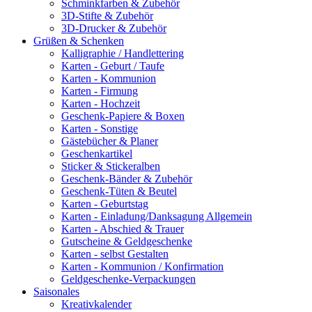
Schminkfarben & Zubehör
3D-Stifte & Zubehör
3D-Drucker & Zubehör
Grüßen & Schenken
Kalligraphie / Handlettering
Karten - Geburt / Taufe
Karten - Kommunion
Karten - Firmung
Karten - Hochzeit
Geschenk-Papiere & Boxen
Karten - Sonstige
Gästebücher & Planer
Geschenkartikel
Sticker & Stickeralben
Geschenk-Bänder & Zubehör
Geschenk-Tüten & Beutel
Karten - Geburtstag
Karten - Einladung/Danksagung Allgemein
Karten - Abschied & Trauer
Gutscheine & Geldgeschenke
Karten - selbst Gestalten
Karten - Kommunion / Konfirmation
Geldgeschenke-Verpackungen
Saisonales
Kreativkalender