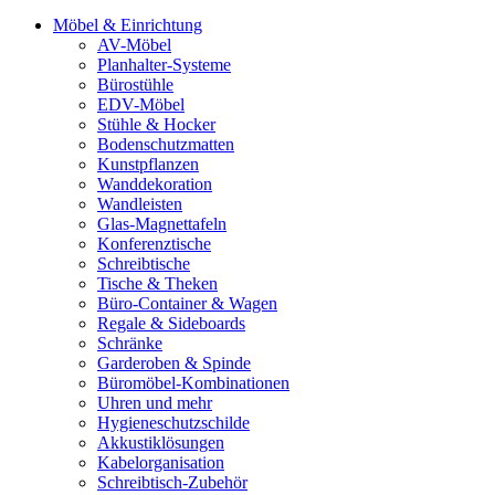
Möbel & Einrichtung
AV-Möbel
Planhalter-Systeme
Bürostühle
EDV-Möbel
Stühle & Hocker
Bodenschutzmatten
Kunstpflanzen
Wanddekoration
Wandleisten
Glas-Magnettafeln
Konferenztische
Schreibtische
Tische & Theken
Büro-Container & Wagen
Regale & Sideboards
Schränke
Garderoben & Spinde
Büromöbel-Kombinationen
Uhren und mehr
Hygieneschutzschilde
Akkustiklösungen
Kabelorganisation
Schreibtisch-Zubehör