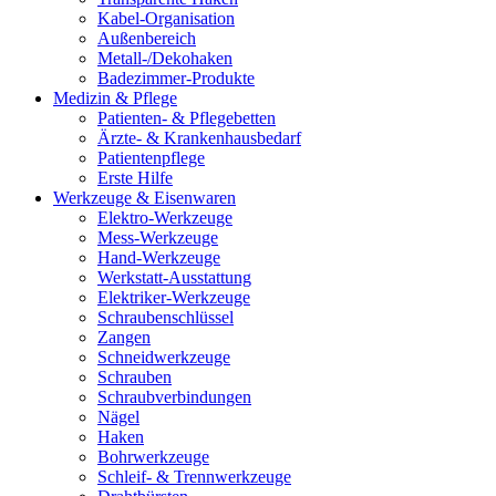
Kabel-Organisation
Außenbereich
Metall-/Dekohaken
Badezimmer-Produkte
Medizin & Pflege
Patienten- & Pflegebetten
Ärzte- & Krankenhausbedarf
Patientenpflege
Erste Hilfe
Werkzeuge & Eisenwaren
Elektro-Werkzeuge
Mess-Werkzeuge
Hand-Werkzeuge
Werkstatt-Ausstattung
Elektriker-Werkzeuge
Schraubenschlüssel
Zangen
Schneidwerkzeuge
Schrauben
Schraubverbindungen
Nägel
Haken
Bohrwerkzeuge
Schleif- & Trennwerkzeuge