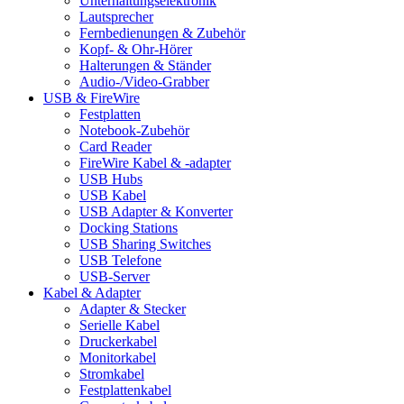
Unterhaltungselektronik
Lautsprecher
Fernbedienungen & Zubehör
Kopf- & Ohr-Hörer
Halterungen & Ständer
Audio-/Video-Grabber
USB & FireWire
Festplatten
Notebook-Zubehör
Card Reader
FireWire Kabel & -adapter
USB Hubs
USB Kabel
USB Adapter & Konverter
Docking Stations
USB Sharing Switches
USB Telefone
USB-Server
Kabel & Adapter
Adapter & Stecker
Serielle Kabel
Druckerkabel
Monitorkabel
Stromkabel
Festplattenkabel