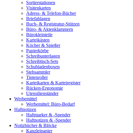
Sortierstationen
Visitenkarten
Adress- & Telefon-Bücher
Briefablagen
Buch- & Registratur-Stützen
Büro- & Aktenklammern
Bürokleinteile
Karteikästen
Köcher & Spießer
Papierkörbe
Schreibunterlagen
Schreibtisch-Sets
Schubladenboxen
Stehsammler
Tintenroller
Karteikarten & Karteiregister
Rücken-Ergonomie
Utensilienständer
Werbemittel
Werbemittel: Büro-Bedarf
Haftnotizen
Haftmarker & -Spender
Haftnotizen & -Spender
Notizbücher & Blöcke
Kanzleipapier