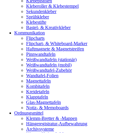
Klebepistolen
Kleberoller & Klebestempel
Sekundenkleber
Sprühkleber
Klebestifte
Bastel- & Kreativkleber
Kommunikation
Flipcharts
Flipchart- & Whiteboard-Marker
Haftmagnete & Magnetstreifen
Pinnwandtafeln
Weißwandtafeln (stationär)
Weißwandtafeln (mobil)
Weißwandtafel-Zubehör
Wandtafel-Folien
Magnettafeln
Kombitafeln
Kreidetafeln
Klapptafeln
Glas-Magnettafeln
Notiz- & Memoboards
Ordnungsmittel
Klemm-Bretter & -Mappen
Hängeregistratur-Aufbewahrung
Archivsysteme