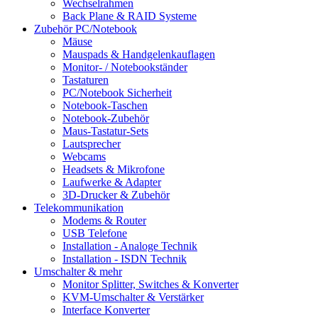
Wechselrahmen
Back Plane & RAID Systeme
Zubehör PC/Notebook
Mäuse
Mauspads & Handgelenkauflagen
Monitor- / Notebookständer
Tastaturen
PC/Notebook Sicherheit
Notebook-Taschen
Notebook-Zubehör
Maus-Tastatur-Sets
Lautsprecher
Webcams
Headsets & Mikrofone
Laufwerke & Adapter
3D-Drucker & Zubehör
Telekommunikation
Modems & Router
USB Telefone
Installation - Analoge Technik
Installation - ISDN Technik
Umschalter & mehr
Monitor Splitter, Switches & Konverter
KVM-Umschalter & Verstärker
Interface Konverter