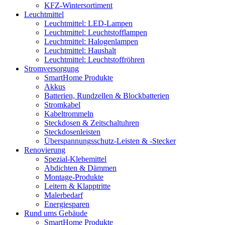
KFZ-Wintersortiment
Leuchtmittel
Leuchtmittel: LED-Lampen
Leuchtmittel: Leuchtstofflampen
Leuchtmittel: Halogenlampen
Leuchtmittel: Haushalt
Leuchtmittel: Leuchtstoffröhren
Stromversorgung
SmartHome Produkte
Akkus
Batterien, Rundzellen & Blockbatterien
Stromkabel
Kabeltrommeln
Steckdosen & Zeitschaltuhren
Steckdosenleisten
Überspannungsschutz-Leisten & -Stecker
Renovierung
Spezial-Klebemittel
Abdichten & Dämmen
Montage-Produkte
Leitern & Klapptritte
Malerbedarf
Energiesparen
Rund ums Gebäude
SmartHome Produkte