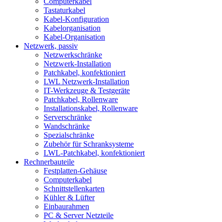
Computerkabel
Tastaturkabel
Kabel-Konfiguration
Kabelorganisation
Kabel-Organisation
Netzwerk, passiv
Netzwerkschränke
Netzwerk-Installation
Patchkabel, konfektioniert
LWL Netzwerk-Installation
IT-Werkzeuge & Testgeräte
Patchkabel, Rollenware
Installationskabel, Rollenware
Serverschränke
Wandschränke
Spezialschränke
Zubehör für Schranksysteme
LWL-Patchkabel, konfektioniert
Rechnerbauteile
Festplatten-Gehäuse
Computerkabel
Schnittstellenkarten
Kühler & Lüfter
Einbaurahmen
PC & Server Netzteile