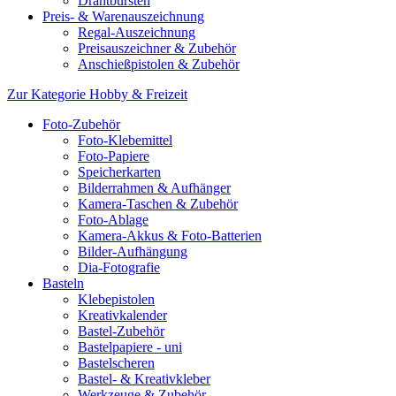
Drahtbürsten
Preis- & Warenauszeichnung
Regal-Auszeichnung
Preisauszeichner & Zubehör
Anschießpistolen & Zubehör
Zur Kategorie Hobby & Freizeit
Foto-Zubehör
Foto-Klebemittel
Foto-Papiere
Speicherkarten
Bilderrahmen & Aufhänger
Kamera-Taschen & Zubehör
Foto-Ablage
Kamera-Akkus & Foto-Batterien
Bilder-Aufhängung
Dia-Fotografie
Basteln
Klebepistolen
Kreativkalender
Bastel-Zubehör
Bastelpapiere - uni
Bastelscheren
Bastel- & Kreativkleber
Werkzeuge & Zubehör