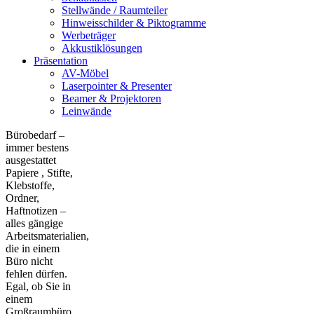
Stellwände / Raumteiler
Hinweisschilder & Piktogramme
Werbeträger
Akkustiklösungen
Präsentation
AV-Möbel
Laserpointer & Presenter
Beamer & Projektoren
Leinwände
Bürobedarf –
immer bestens
ausgestattet
Papiere , Stifte,
Klebstoffe,
Ordner,
Haftnotizen –
alles gängige
Arbeitsmaterialien,
die in einem
Büro nicht
fehlen dürfen.
Egal, ob Sie in
einem
Großraumbüro