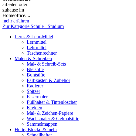
arbeiten oder
zuhause im
Homeoffice....
mehr erfahren
Zur Kategorie Schule - Studium
Lern- & Lehr-Mittel
Lernmittel
Lehrmittel
Taschenrechner
Malen & Schreiben
Mal- & Schreib-Sets
Bleistifte
Buntstifte
Farbkästen & Zubehör
Radierer
Spitzer
Fasermaler
Füllhalter & Tintenlöscher
Kreiden
Mal- & Zeichen-Papiere
Wachsmaler & Gelmalstifte
Sammelmappen
Hefte, Blöcke & mehr
Schnellhefter