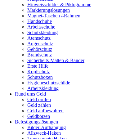
Hinweisschilder & Piktogramme
Markierungslösungen
Magnet-Taschen /-Rahmen
Handschuhe
Arbeitsschuhe
Schutzkleidung
Atemschutz
Augenschutz
Gehörschutz
Brandschutz
Sicherheits-Matten & Bänder
Erste Hilfe
Kopfschutz
Schutzboxen
Hygieneschutzschilde
Arbeitskleidung
Rund ums Geld
Geld prüfen
Geld zählen
Geld aufbewahren
Geldbörsen
Befestigungslösungen
Bilder-Aufhängung
Allzweck-Haken
Transparente Haken