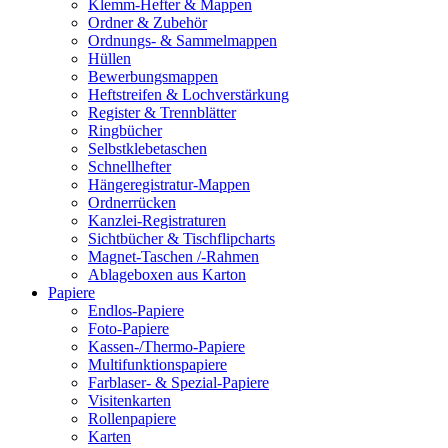
Klemm-Hefter & Mappen
Ordner & Zubehör
Ordnungs- & Sammelmappen
Hüllen
Bewerbungsmappen
Heftstreifen & Lochverstärkung
Register & Trennblätter
Ringbücher
Selbstklebetaschen
Schnellhefter
Hängeregistratur-Mappen
Ordnerrücken
Kanzlei-Registraturen
Sichtbücher & Tischflipcharts
Magnet-Taschen /-Rahmen
Ablageboxen aus Karton
Papiere
Endlos-Papiere
Foto-Papiere
Kassen-/Thermo-Papiere
Multifunktionspapiere
Farblaser- & Spezial-Papiere
Visitenkarten
Rollenpapiere
Karten