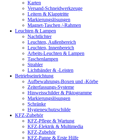
Karten
Versand-Schneidwerkzeuge
Leitern & Klapptritte
Markierungslösungen
Magnet-Taschen /-Rahmen
Leuchten & Lampen
Nachtlichter
Leuchten, Außenbereich
Leuchten, Innenbereich
Arbeits-Leuchten & Lampen
Taschenlampen
Strahler
Lichtbänder & -Leisten
Betriebseinrichtung
Aufbewahrungs-Boxen und -Körbe
Zeiterfassungs-Systeme
Hinweisschilder & Piktogramme
Markierungslösungen
Schränke
Hygieneschutzschilde
KFZ-Zubehör
KFZ-Pflege & Wartung
KFZ-Elektrik & Multimedia
KFZ-Zubehör
KFZ-Panne & Erste Hilfe