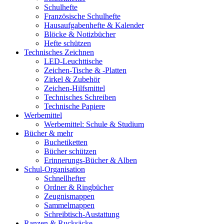
Schulhefte
Französische Schulhefte
Hausaufgabenhefte & Kalender
Blöcke & Notizbücher
Hefte schützen
Technisches Zeichnen
LED-Leuchttische
Zeichen-Tische & -Platten
Zirkel & Zubehör
Zeichen-Hilfsmittel
Technisches Schreiben
Technische Papiere
Werbemittel
Werbemittel: Schule & Studium
Bücher & mehr
Buchetiketten
Bücher schützen
Erinnerungs-Bücher & Alben
Schul-Organisation
Schnellhefter
Ordner & Ringbücher
Zeugnismappen
Sammelmappen
Schreibtisch-Austattung
Ranzen & Rucksäcke