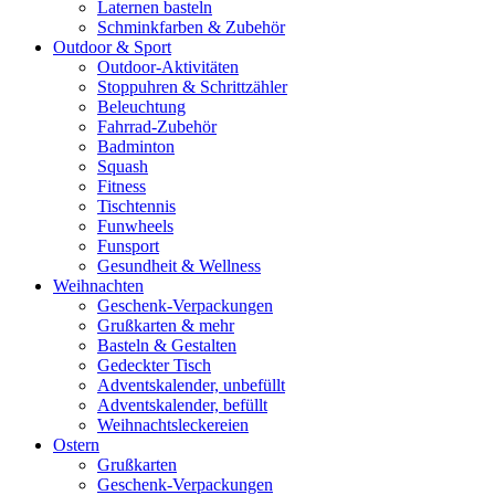
Laternen basteln
Schminkfarben & Zubehör
Outdoor & Sport
Outdoor-Aktivitäten
Stoppuhren & Schrittzähler
Beleuchtung
Fahrrad-Zubehör
Badminton
Squash
Fitness
Tischtennis
Funwheels
Funsport
Gesundheit & Wellness
Weihnachten
Geschenk-Verpackungen
Grußkarten & mehr
Basteln & Gestalten
Gedeckter Tisch
Adventskalender, unbefüllt
Adventskalender, befüllt
Weihnachtsleckereien
Ostern
Grußkarten
Geschenk-Verpackungen