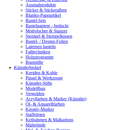
Ausmalprodukte
Sticker & Stickeralben
Blanko-Pappartikel
Bastel-Sets
Bastelpapiere - beduckt
Motivlocher & Stanzer
Stempel & Stempelkissen
Bastel- / Design-Folien
Laternen basteln
Falttechniken
Holzprogramm
Buntstifte
Künstlerbedarf
Kreiden & Kohle
Pinsel & Werkzeuge
Künstler-Stifte
Modellbau
Vergolden
Acrylfarben & Marker (Künstler)
Öl- & Aquarellfarben
Kreativ-Marker
Staffeleien
Keilrahmen & Malkartons
Malgründe