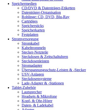
Speichermedien
CD/DVD & Datenträger-Etiketten
Datenträger-Organisation
Rohlinge: CD, DVD, Blu-Ray
Cartridges
Speichersticks
Speicherkarten
Festplatten
Stromversorgung
Stromkabel
Kabeltrommeln
Stecker-Netzteile
Steckdosen & Zeitschaltuhren
Steckdosenleisten
Stromadapter
Überspannungsschutz-Leisten & -Stecker
USV-Anlagen
Steckdosensysteme
Lade-Adapter & -Stationen
Tablet-Zubehör
Lautsprecher
Headsets & Mikrofone
Kopf- & Ohr-Hörer
Daten- & Ladekabel
Adapter