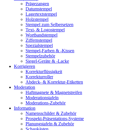
Prägezangen
Datumstempel
Lagertextstempel
Holzstempel
Stempel zum Selbersetzen
Text- & Logostempel
Wortbandstempel
Ziffernstempel
Spezialstempel
Stempel-Farben & -Kissen
Stempelzubehör
Siegel-Geräte & -Lacke
Korrigieren
Korrekturflüssigkeit
Korrekturroller
Abdeck- & Korrektur-Etiketten
Moderation
Haftmagnete & Magnetstreifen
Moderationstafeln
Moderations-Zubehör
Information
Namensschilder & Zubehör
Prospekt-Präsentations-Systeme
Planungstafeln & Zubehör
Schaukästen