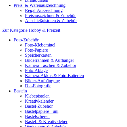
Drahtbürsten
Preis- & Warenauszeichnung
Regal-Auszeichnung
Preisauszeichner & Zubehör
Anschießpistolen & Zubehör
Zur Kategorie Hobby & Freizeit
Foto-Zubehör
Foto-Klebemittel
Foto-Papiere
Speicherkarten
Bilderrahmen & Aufhänger
Kamera-Taschen & Zubehör
Foto-Ablage
Kamera-Akkus & Foto-Batterien
Bilder-Aufhängung
Dia-Fotografie
Basteln
Klebepistolen
Kreativkalender
Bastel-Zubehör
Bastelpapiere - uni
Bastelscheren
Bastel- & Kreativkleber
Werkzeuge & Zubehör