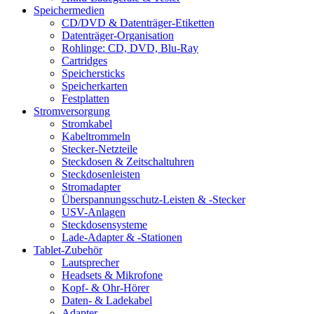
Speichermedien
CD/DVD & Datenträger-Etiketten
Datenträger-Organisation
Rohlinge: CD, DVD, Blu-Ray
Cartridges
Speichersticks
Speicherkarten
Festplatten
Stromversorgung
Stromkabel
Kabeltrommeln
Stecker-Netzteile
Steckdosen & Zeitschaltuhren
Steckdosenleisten
Stromadapter
Überspannungsschutz-Leisten & -Stecker
USV-Anlagen
Steckdosensysteme
Lade-Adapter & -Stationen
Tablet-Zubehör
Lautsprecher
Headsets & Mikrofone
Kopf- & Ohr-Hörer
Daten- & Ladekabel
Adapter