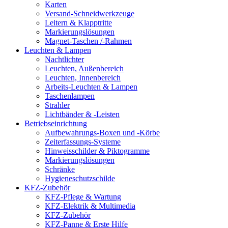
Karten
Versand-Schneidwerkzeuge
Leitern & Klapptritte
Markierungslösungen
Magnet-Taschen /-Rahmen
Leuchten & Lampen
Nachtlichter
Leuchten, Außenbereich
Leuchten, Innenbereich
Arbeits-Leuchten & Lampen
Taschenlampen
Strahler
Lichtbänder & -Leisten
Betriebseinrichtung
Aufbewahrungs-Boxen und -Körbe
Zeiterfassungs-Systeme
Hinweisschilder & Piktogramme
Markierungslösungen
Schränke
Hygieneschutzschilde
KFZ-Zubehör
KFZ-Pflege & Wartung
KFZ-Elektrik & Multimedia
KFZ-Zubehör
KFZ-Panne & Erste Hilfe