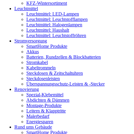
KFZ-Wintersortiment
Leuchtmittel
Leuchtmittel: LED-Lampen
Leuchtmittel: Leuchtstofflampen
Leuchtmittel: Halogenlampen
Leuchtmittel: Haushalt
Leuchtmittel: Leuchtstoffröhren
Stromversorgung
SmartHome Produkte
Akkus
Batterien, Rundzellen & Blockbatterien
Stromkabel
Kabeltrommeln
Steckdosen & Zeitschaltuhren
Steckdosenleisten
Überspannungsschutz-Leisten & -Stecker
Renovierung
Spezial-Klebemittel
Abdichten & Dämmen
Montage-Produkte
Leitern & Klapptritte
Malerbedarf
Energiesparen
Rund ums Gebäude
SmartHome Produkte