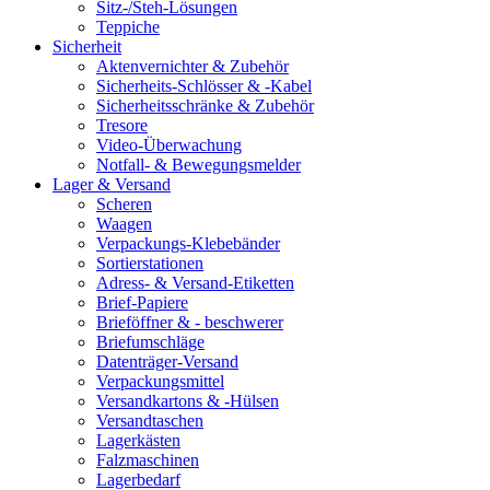
Sitz-/Steh-Lösungen
Teppiche
Sicherheit
Aktenvernichter & Zubehör
Sicherheits-Schlösser & -Kabel
Sicherheitsschränke & Zubehör
Tresore
Video-Überwachung
Notfall- & Bewegungsmelder
Lager & Versand
Scheren
Waagen
Verpackungs-Klebebänder
Sortierstationen
Adress- & Versand-Etiketten
Brief-Papiere
Brieföffner & - beschwerer
Briefumschläge
Datenträger-Versand
Verpackungsmittel
Versandkartons & -Hülsen
Versandtaschen
Lagerkästen
Falzmaschinen
Lagerbedarf