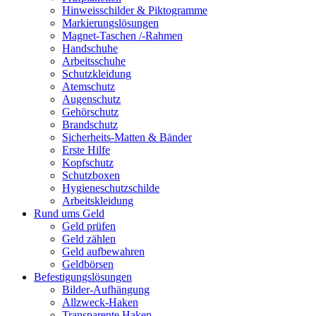
Hinweisschilder & Piktogramme
Markierungslösungen
Magnet-Taschen /-Rahmen
Handschuhe
Arbeitsschuhe
Schutzkleidung
Atemschutz
Augenschutz
Gehörschutz
Brandschutz
Sicherheits-Matten & Bänder
Erste Hilfe
Kopfschutz
Schutzboxen
Hygieneschutzschilde
Arbeitskleidung
Rund ums Geld
Geld prüfen
Geld zählen
Geld aufbewahren
Geldbörsen
Befestigungslösungen
Bilder-Aufhängung
Allzweck-Haken
Transparente Haken