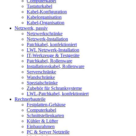
Computerkabel
Tastaturkabel
Kabel-Konfiguration
Kabelorganisation
Kabel-Organisation
Netzwerk, passiv
Netzwerkschränke
Netzwerk-Installation
Patchkabel, konfektioniert
LWL Netzwerk-Installation
IT-Werkzeuge & Testgeräte
Patchkabel, Rollenware
Installationskabel, Rollenware
Serverschränke
Wandschränke
Spezialschränke
Zubehör für Schranksysteme
LWL-Patchkabel, konfektioniert
Rechnerbauteile
Festplatten-Gehäuse
Computerkabel
Schnittstellenkarten
Kühler & Lüfter
Einbaurahmen
PC & Server Netzteile