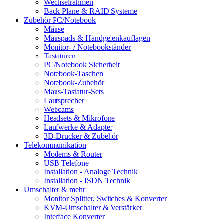
Wechselrahmen
Back Plane & RAID Systeme
Zubehör PC/Notebook
Mäuse
Mauspads & Handgelenkauflagen
Monitor- / Notebookständer
Tastaturen
PC/Notebook Sicherheit
Notebook-Taschen
Notebook-Zubehör
Maus-Tastatur-Sets
Lautsprecher
Webcams
Headsets & Mikrofone
Laufwerke & Adapter
3D-Drucker & Zubehör
Telekommunikation
Modems & Router
USB Telefone
Installation - Analoge Technik
Installation - ISDN Technik
Umschalter & mehr
Monitor Splitter, Switches & Konverter
KVM-Umschalter & Verstärker
Interface Konverter