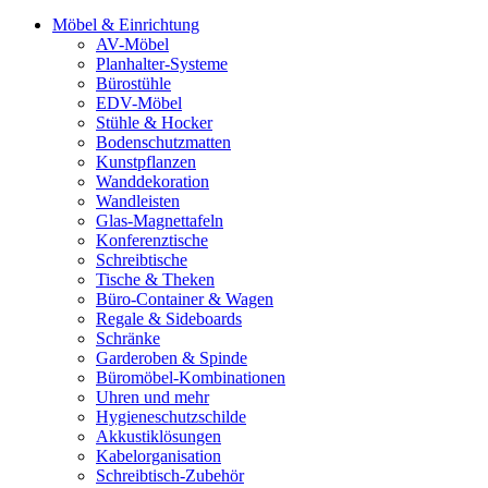
Möbel & Einrichtung
AV-Möbel
Planhalter-Systeme
Bürostühle
EDV-Möbel
Stühle & Hocker
Bodenschutzmatten
Kunstpflanzen
Wanddekoration
Wandleisten
Glas-Magnettafeln
Konferenztische
Schreibtische
Tische & Theken
Büro-Container & Wagen
Regale & Sideboards
Schränke
Garderoben & Spinde
Büromöbel-Kombinationen
Uhren und mehr
Hygieneschutzschilde
Akkustiklösungen
Kabelorganisation
Schreibtisch-Zubehör