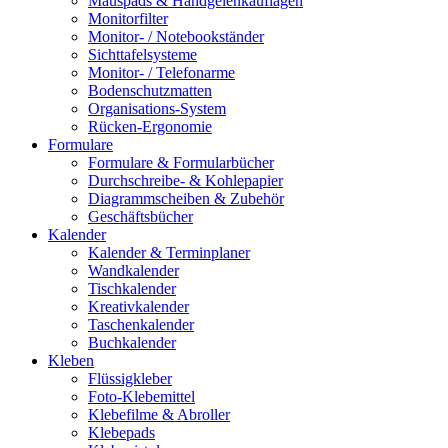
Mauspads & Handgelenkauflagen
Monitorfilter
Monitor- / Notebookständer
Sichttafelsysteme
Monitor- / Telefonarme
Bodenschutzmatten
Organisations-System
Rücken-Ergonomie
Formulare
Formulare & Formularbücher
Durchschreibe- & Kohlepapier
Diagrammscheiben & Zubehör
Geschäftsbücher
Kalender
Kalender & Terminplaner
Wandkalender
Tischkalender
Kreativkalender
Taschenkalender
Buchkalender
Kleben
Flüssigkleber
Foto-Klebemittel
Klebefilme & Abroller
Klebepads