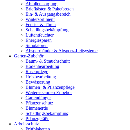
Abfallentsorgung
Briefkästen & Paketboxen
Ein- & Ausgangsbereich
Wintersortiment
Fenster & Türen
Schädlingsbekämpfung
Luftentfeuchter
Energiesparen
Simulatoren
Absperrbänder & Absperr/-Leitsysteme
Garten-Zubehör
Baum- & Strauchschnitt
Bodenbearbeitung
Rasenpflege
Holzbearbeitung
Bewässerung
Blumen- & Pflanzenpflege
Weiteres Garten-Zubehör
Gartendünger
Pflanzenschutz
Blumenerde
Schädlingsbekämpfung
Pflanzgefäße
Arbeitsschutz
Prüfplaketten