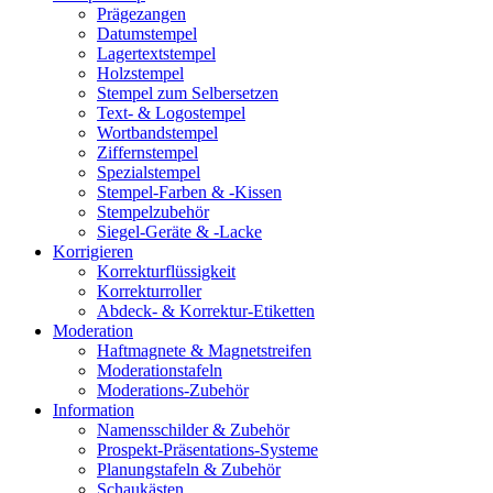
Prägezangen
Datumstempel
Lagertextstempel
Holzstempel
Stempel zum Selbersetzen
Text- & Logostempel
Wortbandstempel
Ziffernstempel
Spezialstempel
Stempel-Farben & -Kissen
Stempelzubehör
Siegel-Geräte & -Lacke
Korrigieren
Korrekturflüssigkeit
Korrekturroller
Abdeck- & Korrektur-Etiketten
Moderation
Haftmagnete & Magnetstreifen
Moderationstafeln
Moderations-Zubehör
Information
Namensschilder & Zubehör
Prospekt-Präsentations-Systeme
Planungstafeln & Zubehör
Schaukästen