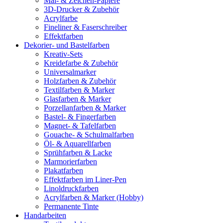
Mal- & Zeichen-Papiere
3D-Drucker & Zubehör
Acrylfarbe
Fineliner & Faserschreiber
Effektfarben
Dekorier- und Bastelfarben
Kreativ-Sets
Kreidefarbe & Zubehör
Universalmarker
Holzfarben & Zubehör
Textilfarben & Marker
Glasfarben & Marker
Porzellanfarben & Marker
Bastel- & Fingerfarben
Magnet- & Tafelfarben
Gouache- & Schulmalfarben
Öl- & Aquarellfarben
Sprühfarben & Lacke
Marmorierfarben
Plakatfarben
Effektfarben im Liner-Pen
Linoldruckfarben
Acrylfarben & Marker (Hobby)
Permanente Tinte
Handarbeiten