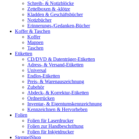
Schreib- & Notizblöcke
Zettelboxen & -klötze
Kladden & Geschäftsbücher
Notizbücher
Erinnerungs-/Gedanken-Bücher
Koffer & Taschen
Koffer
Mappen
Taschen
Etiketten
CD/DVD & Datenträger-Etiketten
Adress- & Versand-Etiketten
Universal
Endlos-Etiketten
Preis- & Warenauszeichnung
Zubehör
Abdeck- & Korrektur-Etiketten
Ordnerrücken
Inventar- & Eigentumskennzeichnung
Kennzeichnen & Hervorheben
Folien
Folien für Laserdrucker
Folien zur Handbeschriftung
Folien für Inkjetdrucker
StempelShop