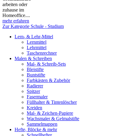
arbeiten oder
zuhause im
Homeoffice....
mehr erfahren
Zur Kategorie Schule - Studium
Lern- & Lehr-Mittel
Lernmittel
Lehrmittel
Taschenrechner
Malen & Schreiben
Mal- & Schreib-Sets
Bleistifte
Buntstifte
Farbkästen & Zubehör
Radierer
Spitzer
Fasermaler
Füllhalter & Tintenlöscher
Kreiden
Mal- & Zeichen-Papiere
Wachsmaler & Gelmalstifte
Sammelmappen
Hefte, Blöcke & mehr
Schnellhefter