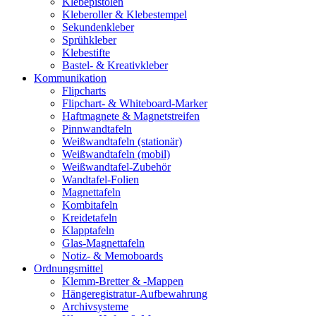
Klebepistolen
Kleberoller & Klebestempel
Sekundenkleber
Sprühkleber
Klebestifte
Bastel- & Kreativkleber
Kommunikation
Flipcharts
Flipchart- & Whiteboard-Marker
Haftmagnete & Magnetstreifen
Pinnwandtafeln
Weißwandtafeln (stationär)
Weißwandtafeln (mobil)
Weißwandtafel-Zubehör
Wandtafel-Folien
Magnettafeln
Kombitafeln
Kreidetafeln
Klapptafeln
Glas-Magnettafeln
Notiz- & Memoboards
Ordnungsmittel
Klemm-Bretter & -Mappen
Hängeregistratur-Aufbewahrung
Archivsysteme