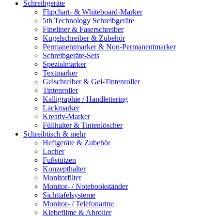
Schreibgeräte
Flipchart- & Whiteboard-Marker
5th Technology Schreibgeräte
Fineliner & Faserschreiber
Kugelschreiber & Zubehör
Permanentmarker & Non-Permanentmarker
Schreibgeräte-Sets
Spezialmarker
Textmarker
Gelschreiber & Gel-Tintenroller
Tintenroller
Kalligraphie / Handlettering
Lackmarker
Kreativ-Marker
Füllhalter & Tintenlöscher
Schreibtisch & mehr
Heftgeräte & Zubehör
Locher
Fußstützen
Konzepthalter
Monitorfilter
Monitor- / Notebookständer
Sichttafelsysteme
Monitor- / Telefonarme
Klebefilme & Abroller