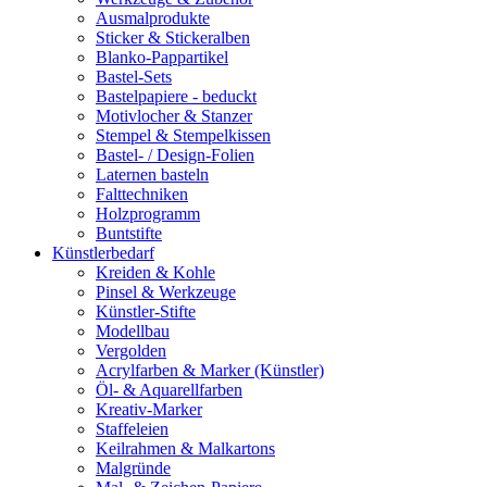
Ausmalprodukte
Sticker & Stickeralben
Blanko-Pappartikel
Bastel-Sets
Bastelpapiere - beduckt
Motivlocher & Stanzer
Stempel & Stempelkissen
Bastel- / Design-Folien
Laternen basteln
Falttechniken
Holzprogramm
Buntstifte
Künstlerbedarf
Kreiden & Kohle
Pinsel & Werkzeuge
Künstler-Stifte
Modellbau
Vergolden
Acrylfarben & Marker (Künstler)
Öl- & Aquarellfarben
Kreativ-Marker
Staffeleien
Keilrahmen & Malkartons
Malgründe