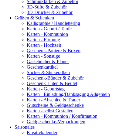
Schminkfarben & Zubehör
3D-Stifte & Zubehör
3D-Drucker & Zubehör
Grüßen & Schenken
Kalligraphie / Handlettering
Karten - Geburt / Taufe
Karten - Kommunion
Karten - Firmung
Karten - Hochzeit
Geschenk-Papiere & Boxen
Karten - Sonstige
Gästebücher & Planer
Geschenkartikel
Sticker & Stickeralben
Geschenk-Bänder & Zubehör
Geschenk-Tüten & Beutel
Karten - Geburtstag
Karten - Einladung/Danksagung Allgemein
Karten - Abschied & Trauer
Gutscheine & Geldgeschenke
Karten - selbst Gestalten
Karten - Kommunion / Konfirmation
Geldgeschenke-Verpackungen
Saisonales
Kreativkalender