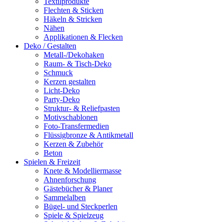
Textilprodukte
Flechten & Sticken
Häkeln & Stricken
Nähen
Applikationen & Flecken
Deko / Gestalten
Metall-/Dekohaken
Raum- & Tisch-Deko
Schmuck
Kerzen gestalten
Licht-Deko
Party-Deko
Struktur- & Reliefpasten
Motivschablonen
Foto-Transfermedien
Flüssigbronze & Antikmetall
Kerzen & Zubehör
Beton
Spielen & Freizeit
Knete & Modelliermasse
Ahnenforschung
Gästebücher & Planer
Sammelalben
Bügel- und Steckperlen
Spiele & Spielzeug