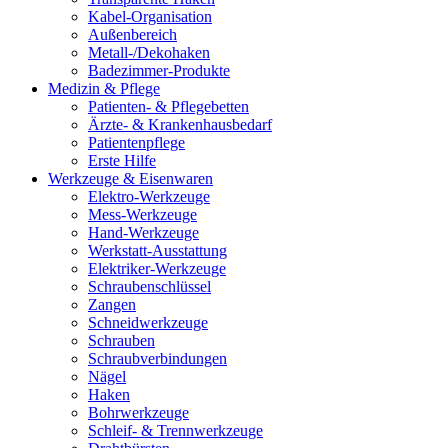
Kabel-Organisation
Außenbereich
Metall-/Dekohaken
Badezimmer-Produkte
Medizin & Pflege
Patienten- & Pflegebetten
Ärzte- & Krankenhausbedarf
Patientenpflege
Erste Hilfe
Werkzeuge & Eisenwaren
Elektro-Werkzeuge
Mess-Werkzeuge
Hand-Werkzeuge
Werkstatt-Ausstattung
Elektriker-Werkzeuge
Schraubenschlüssel
Zangen
Schneidwerkzeuge
Schrauben
Schraubverbindungen
Nägel
Haken
Bohrwerkzeuge
Schleif- & Trennwerkzeuge