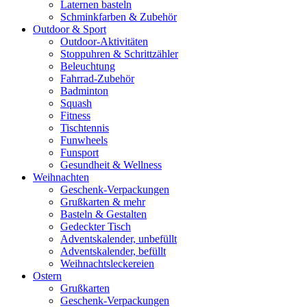
Laternen basteln
Schminkfarben & Zubehör
Outdoor & Sport
Outdoor-Aktivitäten
Stoppuhren & Schrittzähler
Beleuchtung
Fahrrad-Zubehör
Badminton
Squash
Fitness
Tischtennis
Funwheels
Funsport
Gesundheit & Wellness
Weihnachten
Geschenk-Verpackungen
Grußkarten & mehr
Basteln & Gestalten
Gedeckter Tisch
Adventskalender, unbefüllt
Adventskalender, befüllt
Weihnachtsleckereien
Ostern
Grußkarten
Geschenk-Verpackungen