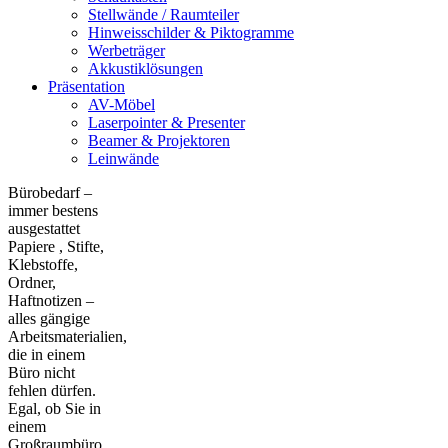
Stellwände / Raumteiler
Hinweisschilder & Piktogramme
Werbeträger
Akkustiklösungen
Präsentation
AV-Möbel
Laserpointer & Presenter
Beamer & Projektoren
Leinwände
Bürobedarf –
immer bestens
ausgestattet
Papiere , Stifte,
Klebstoffe,
Ordner,
Haftnotizen –
alles gängige
Arbeitsmaterialien,
die in einem
Büro nicht
fehlen dürfen.
Egal, ob Sie in
einem
Großraumbüro