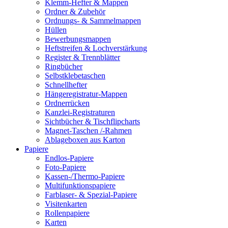
Klemm-Hefter & Mappen
Ordner & Zubehör
Ordnungs- & Sammelmappen
Hüllen
Bewerbungsmappen
Heftstreifen & Lochverstärkung
Register & Trennblätter
Ringbücher
Selbstklebetaschen
Schnellhefter
Hängeregistratur-Mappen
Ordnerrücken
Kanzlei-Registraturen
Sichtbücher & Tischflipcharts
Magnet-Taschen /-Rahmen
Ablageboxen aus Karton
Papiere
Endlos-Papiere
Foto-Papiere
Kassen-/Thermo-Papiere
Multifunktionspapiere
Farblaser- & Spezial-Papiere
Visitenkarten
Rollenpapiere
Karten