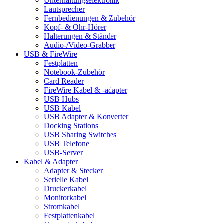
Unterhaltungselektronik
Lautsprecher
Fernbedienungen & Zubehör
Kopf- & Ohr-Hörer
Halterungen & Ständer
Audio-/Video-Grabber
USB & FireWire
Festplatten
Notebook-Zubehör
Card Reader
FireWire Kabel & -adapter
USB Hubs
USB Kabel
USB Adapter & Konverter
Docking Stations
USB Sharing Switches
USB Telefone
USB-Server
Kabel & Adapter
Adapter & Stecker
Serielle Kabel
Druckerkabel
Monitorkabel
Stromkabel
Festplattenkabel