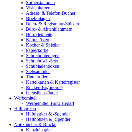
Sortierstationen
Visitenkarten
Adress- & Telefon-Bücher
Briefablagen
Buch- & Registratur-Stützen
Büro- & Aktenklammern
Bürokleinteile
Karteikästen
Köcher & Spießer
Papierkörbe
Schreibunterlagen
Schreibtisch-Sets
Schubladenboxen
Stehsammler
Tintenroller
Karteikarten & Karteiregister
Rücken-Ergonomie
Utensilienständer
Werbemittel
Werbemittel: Büro-Bedarf
Haftnotizen
Haftmarker & -Spender
Haftnotizen & -Spender
Notizbücher & Blöcke
Kanzleipapier