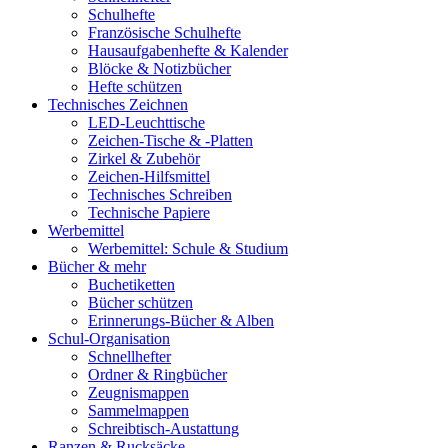
Schulhefte
Französische Schulhefte
Hausaufgabenhefte & Kalender
Blöcke & Notizbücher
Hefte schützen
Technisches Zeichnen
LED-Leuchttische
Zeichen-Tische & -Platten
Zirkel & Zubehör
Zeichen-Hilfsmittel
Technisches Schreiben
Technische Papiere
Werbemittel
Werbemittel: Schule & Studium
Bücher & mehr
Buchetiketten
Bücher schützen
Erinnerungs-Bücher & Alben
Schul-Organisation
Schnellhefter
Ordner & Ringbücher
Zeugnismappen
Sammelmappen
Schreibtisch-Austattung
Ranzen & Rucksäcke