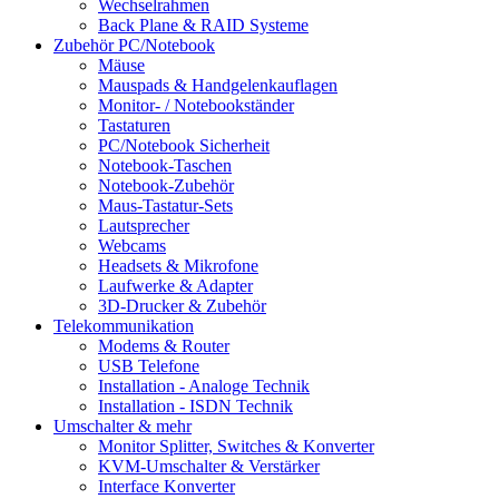
Wechselrahmen
Back Plane & RAID Systeme
Zubehör PC/Notebook
Mäuse
Mauspads & Handgelenkauflagen
Monitor- / Notebookständer
Tastaturen
PC/Notebook Sicherheit
Notebook-Taschen
Notebook-Zubehör
Maus-Tastatur-Sets
Lautsprecher
Webcams
Headsets & Mikrofone
Laufwerke & Adapter
3D-Drucker & Zubehör
Telekommunikation
Modems & Router
USB Telefone
Installation - Analoge Technik
Installation - ISDN Technik
Umschalter & mehr
Monitor Splitter, Switches & Konverter
KVM-Umschalter & Verstärker
Interface Konverter