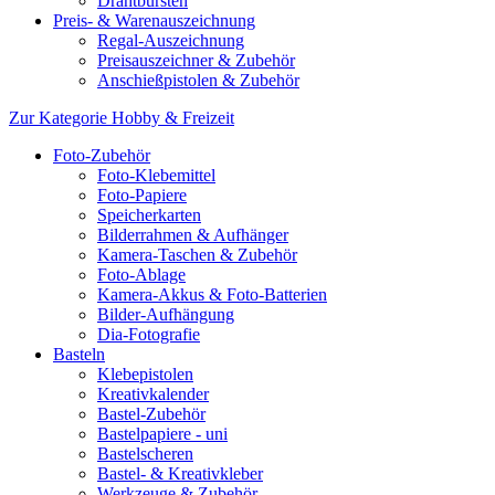
Drahtbürsten
Preis- & Warenauszeichnung
Regal-Auszeichnung
Preisauszeichner & Zubehör
Anschießpistolen & Zubehör
Zur Kategorie Hobby & Freizeit
Foto-Zubehör
Foto-Klebemittel
Foto-Papiere
Speicherkarten
Bilderrahmen & Aufhänger
Kamera-Taschen & Zubehör
Foto-Ablage
Kamera-Akkus & Foto-Batterien
Bilder-Aufhängung
Dia-Fotografie
Basteln
Klebepistolen
Kreativkalender
Bastel-Zubehör
Bastelpapiere - uni
Bastelscheren
Bastel- & Kreativkleber
Werkzeuge & Zubehör