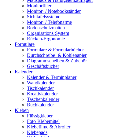
Mauspads & Handgelenkauflagen
Monitorfilter
Monitor- / Notebookständer
Sichttafelsysteme
Monitor- / Telefonarme
Bodenschutzmatten
Organisations-System
Rücken-Ergonomie
Formulare
Formulare & Formularbücher
Durchschreibe- & Kohlepapier
Diagrammscheiben & Zubehör
Geschäftsbücher
Kalender
Kalender & Terminplaner
Wandkalender
Tischkalender
Kreativkalender
Taschenkalender
Buchkalender
Kleben
Flüssigkleber
Foto-Klebemittel
Klebefilme & Abroller
Klebepads