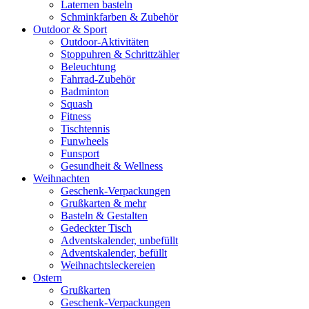
Laternen basteln
Schminkfarben & Zubehör
Outdoor & Sport
Outdoor-Aktivitäten
Stoppuhren & Schrittzähler
Beleuchtung
Fahrrad-Zubehör
Badminton
Squash
Fitness
Tischtennis
Funwheels
Funsport
Gesundheit & Wellness
Weihnachten
Geschenk-Verpackungen
Grußkarten & mehr
Basteln & Gestalten
Gedeckter Tisch
Adventskalender, unbefüllt
Adventskalender, befüllt
Weihnachtsleckereien
Ostern
Grußkarten
Geschenk-Verpackungen