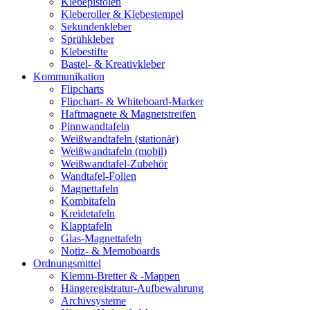
Klebepistolen
Kleberoller & Klebestempel
Sekundenkleber
Sprühkleber
Klebestifte
Bastel- & Kreativkleber
Kommunikation
Flipcharts
Flipchart- & Whiteboard-Marker
Haftmagnete & Magnetstreifen
Pinnwandtafeln
Weißwandtafeln (stationär)
Weißwandtafeln (mobil)
Weißwandtafel-Zubehör
Wandtafel-Folien
Magnettafeln
Kombitafeln
Kreidetafeln
Klapptafeln
Glas-Magnettafeln
Notiz- & Memoboards
Ordnungsmittel
Klemm-Bretter & -Mappen
Hängeregistratur-Aufbewahrung
Archivsysteme