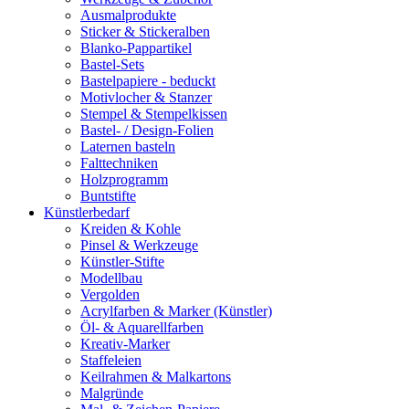
Ausmalprodukte
Sticker & Stickeralben
Blanko-Pappartikel
Bastel-Sets
Bastelpapiere - beduckt
Motivlocher & Stanzer
Stempel & Stempelkissen
Bastel- / Design-Folien
Laternen basteln
Falttechniken
Holzprogramm
Buntstifte
Künstlerbedarf
Kreiden & Kohle
Pinsel & Werkzeuge
Künstler-Stifte
Modellbau
Vergolden
Acrylfarben & Marker (Künstler)
Öl- & Aquarellfarben
Kreativ-Marker
Staffeleien
Keilrahmen & Malkartons
Malgründe