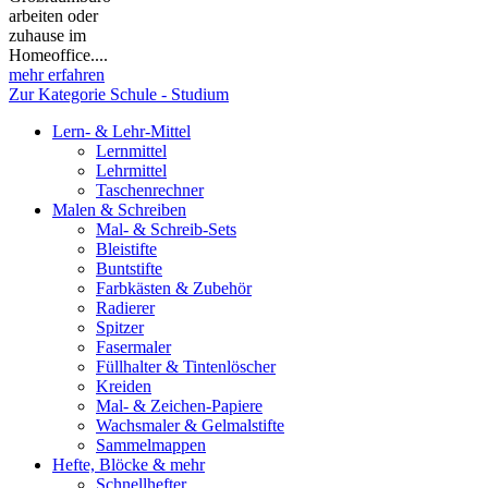
arbeiten oder
zuhause im
Homeoffice....
mehr erfahren
Zur Kategorie Schule - Studium
Lern- & Lehr-Mittel
Lernmittel
Lehrmittel
Taschenrechner
Malen & Schreiben
Mal- & Schreib-Sets
Bleistifte
Buntstifte
Farbkästen & Zubehör
Radierer
Spitzer
Fasermaler
Füllhalter & Tintenlöscher
Kreiden
Mal- & Zeichen-Papiere
Wachsmaler & Gelmalstifte
Sammelmappen
Hefte, Blöcke & mehr
Schnellhefter