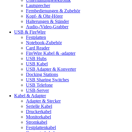
Unterhaltungselektronik
Lautsprecher
Fernbedienungen & Zubehör
Kopf- & Ohr-Hörer
Halterungen & Ständer
Audio-/Video-Grabber
USB & FireWire
Festplatten
Notebook-Zubehör
Card Reader
FireWire Kabel & -adapter
USB Hubs
USB Kabel
USB Adapter & Konverter
Docking Stations
USB Sharing Switches
USB Telefone
USB-Server
Kabel & Adapter
Adapter & Stecker
Serielle Kabel
Druckerkabel
Monitorkabel
Stromkabel
Festplattenkabel