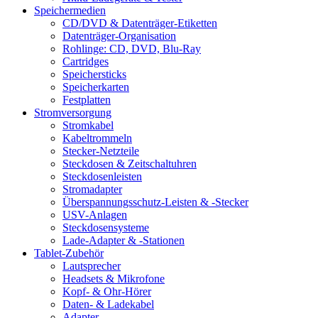
Speichermedien
CD/DVD & Datenträger-Etiketten
Datenträger-Organisation
Rohlinge: CD, DVD, Blu-Ray
Cartridges
Speichersticks
Speicherkarten
Festplatten
Stromversorgung
Stromkabel
Kabeltrommeln
Stecker-Netzteile
Steckdosen & Zeitschaltuhren
Steckdosenleisten
Stromadapter
Überspannungsschutz-Leisten & -Stecker
USV-Anlagen
Steckdosensysteme
Lade-Adapter & -Stationen
Tablet-Zubehör
Lautsprecher
Headsets & Mikrofone
Kopf- & Ohr-Hörer
Daten- & Ladekabel
Adapter