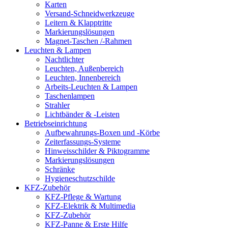
Karten
Versand-Schneidwerkzeuge
Leitern & Klapptritte
Markierungslösungen
Magnet-Taschen /-Rahmen
Leuchten & Lampen
Nachtlichter
Leuchten, Außenbereich
Leuchten, Innenbereich
Arbeits-Leuchten & Lampen
Taschenlampen
Strahler
Lichtbänder & -Leisten
Betriebseinrichtung
Aufbewahrungs-Boxen und -Körbe
Zeiterfassungs-Systeme
Hinweisschilder & Piktogramme
Markierungslösungen
Schränke
Hygieneschutzschilde
KFZ-Zubehör
KFZ-Pflege & Wartung
KFZ-Elektrik & Multimedia
KFZ-Zubehör
KFZ-Panne & Erste Hilfe