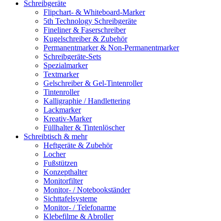
Schreibgeräte
Flipchart- & Whiteboard-Marker
5th Technology Schreibgeräte
Fineliner & Faserschreiber
Kugelschreiber & Zubehör
Permanentmarker & Non-Permanentmarker
Schreibgeräte-Sets
Spezialmarker
Textmarker
Gelschreiber & Gel-Tintenroller
Tintenroller
Kalligraphie / Handlettering
Lackmarker
Kreativ-Marker
Füllhalter & Tintenlöscher
Schreibtisch & mehr
Heftgeräte & Zubehör
Locher
Fußstützen
Konzepthalter
Monitorfilter
Monitor- / Notebookständer
Sichttafelsysteme
Monitor- / Telefonarme
Klebefilme & Abroller