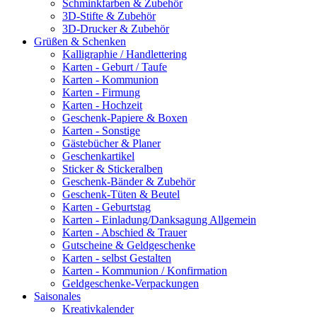
Schminkfarben & Zubehör
3D-Stifte & Zubehör
3D-Drucker & Zubehör
Grüßen & Schenken
Kalligraphie / Handlettering
Karten - Geburt / Taufe
Karten - Kommunion
Karten - Firmung
Karten - Hochzeit
Geschenk-Papiere & Boxen
Karten - Sonstige
Gästebücher & Planer
Geschenkartikel
Sticker & Stickeralben
Geschenk-Bänder & Zubehör
Geschenk-Tüten & Beutel
Karten - Geburtstag
Karten - Einladung/Danksagung Allgemein
Karten - Abschied & Trauer
Gutscheine & Geldgeschenke
Karten - selbst Gestalten
Karten - Kommunion / Konfirmation
Geldgeschenke-Verpackungen
Saisonales
Kreativkalender