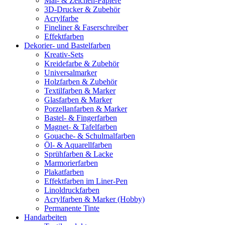
Mal- & Zeichen-Papiere
3D-Drucker & Zubehör
Acrylfarbe
Fineliner & Faserschreiber
Effektfarben
Dekorier- und Bastelfarben
Kreativ-Sets
Kreidefarbe & Zubehör
Universalmarker
Holzfarben & Zubehör
Textilfarben & Marker
Glasfarben & Marker
Porzellanfarben & Marker
Bastel- & Fingerfarben
Magnet- & Tafelfarben
Gouache- & Schulmalfarben
Öl- & Aquarellfarben
Sprühfarben & Lacke
Marmorierfarben
Plakatfarben
Effektfarben im Liner-Pen
Linoldruckfarben
Acrylfarben & Marker (Hobby)
Permanente Tinte
Handarbeiten