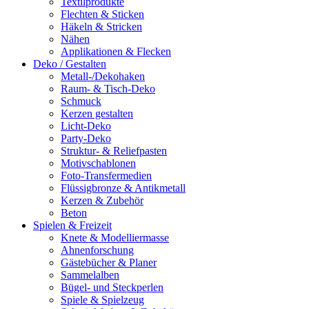
Textilprodukte
Flechten & Sticken
Häkeln & Stricken
Nähen
Applikationen & Flecken
Deko / Gestalten
Metall-/Dekohaken
Raum- & Tisch-Deko
Schmuck
Kerzen gestalten
Licht-Deko
Party-Deko
Struktur- & Reliefpasten
Motivschablonen
Foto-Transfermedien
Flüssigbronze & Antikmetall
Kerzen & Zubehör
Beton
Spielen & Freizeit
Knete & Modelliermasse
Ahnenforschung
Gästebücher & Planer
Sammelalben
Bügel- und Steckperlen
Spiele & Spielzeug