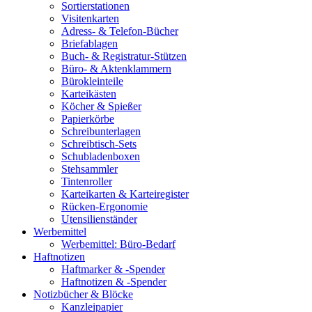
Sortierstationen
Visitenkarten
Adress- & Telefon-Bücher
Briefablagen
Buch- & Registratur-Stützen
Büro- & Aktenklammern
Bürokleinteile
Karteikästen
Köcher & Spießer
Papierkörbe
Schreibunterlagen
Schreibtisch-Sets
Schubladenboxen
Stehsammler
Tintenroller
Karteikarten & Karteiregister
Rücken-Ergonomie
Utensilienständer
Werbemittel
Werbemittel: Büro-Bedarf
Haftnotizen
Haftmarker & -Spender
Haftnotizen & -Spender
Notizbücher & Blöcke
Kanzleipapier