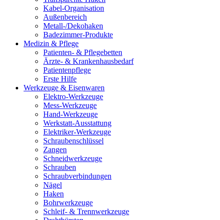
Kabel-Organisation
Außenbereich
Metall-/Dekohaken
Badezimmer-Produkte
Medizin & Pflege
Patienten- & Pflegebetten
Ärzte- & Krankenhausbedarf
Patientenpflege
Erste Hilfe
Werkzeuge & Eisenwaren
Elektro-Werkzeuge
Mess-Werkzeuge
Hand-Werkzeuge
Werkstatt-Ausstattung
Elektriker-Werkzeuge
Schraubenschlüssel
Zangen
Schneidwerkzeuge
Schrauben
Schraubverbindungen
Nägel
Haken
Bohrwerkzeuge
Schleif- & Trennwerkzeuge