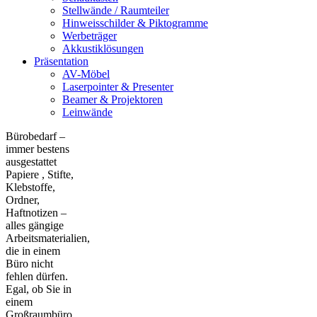
Stellwände / Raumteiler
Hinweisschilder & Piktogramme
Werbeträger
Akkustiklösungen
Präsentation
AV-Möbel
Laserpointer & Presenter
Beamer & Projektoren
Leinwände
Bürobedarf –
immer bestens
ausgestattet
Papiere , Stifte,
Klebstoffe,
Ordner,
Haftnotizen –
alles gängige
Arbeitsmaterialien,
die in einem
Büro nicht
fehlen dürfen.
Egal, ob Sie in
einem
Großraumbüro