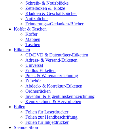
Schreib- & Notizblöcke
Zettelboxen & -klötze
Kladden & Geschäftsbücher
Notizbücher
Erinnerungs-/Gedanken-Bücher
Koffer & Taschen
Koffer
Mappen
Taschen
Etiketten
CD/DVD & Datenträger-Etiketten
Adress- & Versand-Etiketten
Universal
Endlos-Etiketten
Preis- & Warenauszeichnung
Zubehör
Abdeck- & Korrektur-Etiketten
Ordnerrücken
Inventar- & Eigentumskennzeichnung
Kennzeichnen & Hervorheben
Folien
Folien für Laserdrucker
Folien zur Handbeschriftung
Folien für Inkjetdrucker
StempelShop