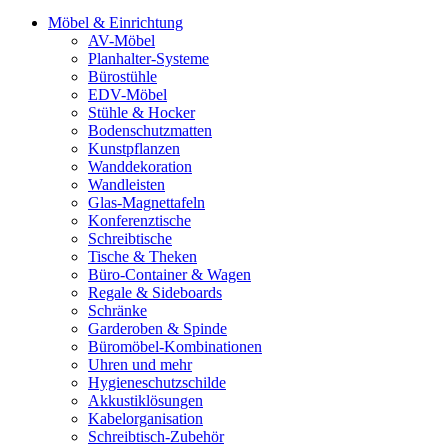
Möbel & Einrichtung
AV-Möbel
Planhalter-Systeme
Bürostühle
EDV-Möbel
Stühle & Hocker
Bodenschutzmatten
Kunstpflanzen
Wanddekoration
Wandleisten
Glas-Magnettafeln
Konferenztische
Schreibtische
Tische & Theken
Büro-Container & Wagen
Regale & Sideboards
Schränke
Garderoben & Spinde
Büromöbel-Kombinationen
Uhren und mehr
Hygieneschutzschilde
Akkustiklösungen
Kabelorganisation
Schreibtisch-Zubehör