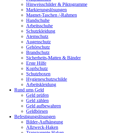
Hinweisschilder & Piktogramme
Markierungslösungen
Magnet-Taschen /-Rahmen
Handschuhe
Arbeitsschuhe
Schutzkleidung
Atemschutz
Augenschutz
Gehörschutz
Brandschutz
Sicherheits-Matten & Bänder
Erste Hilfe
Kopfschutz
Schutzboxen
Hygieneschutzschilde
Arbeitskleidung
Rund ums Geld
Geld prüfen
Geld zählen
Geld aufbewahren
Geldbörsen
Befestigungslösungen
Bilder-Aufhängung
Allzweck-Haken
Transparente Haken