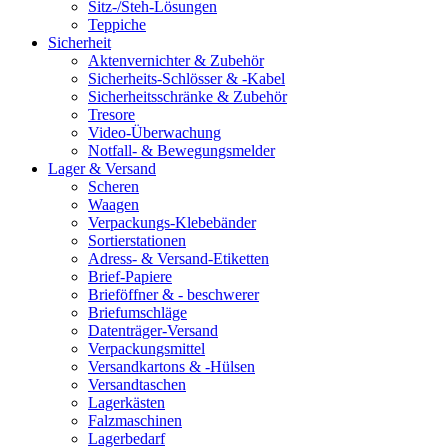
Sitz-/Steh-Lösungen
Teppiche
Sicherheit
Aktenvernichter & Zubehör
Sicherheits-Schlösser & -Kabel
Sicherheitsschränke & Zubehör
Tresore
Video-Überwachung
Notfall- & Bewegungsmelder
Lager & Versand
Scheren
Waagen
Verpackungs-Klebebänder
Sortierstationen
Adress- & Versand-Etiketten
Brief-Papiere
Brieföffner & - beschwerer
Briefumschläge
Datenträger-Versand
Verpackungsmittel
Versandkartons & -Hülsen
Versandtaschen
Lagerkästen
Falzmaschinen
Lagerbedarf