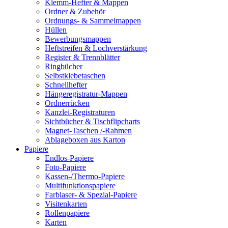
Klemm-Hefter & Mappen
Ordner & Zubehör
Ordnungs- & Sammelmappen
Hüllen
Bewerbungsmappen
Heftstreifen & Lochverstärkung
Register & Trennblätter
Ringbücher
Selbstklebetaschen
Schnellhefter
Hängeregistratur-Mappen
Ordnerrücken
Kanzlei-Registraturen
Sichtbücher & Tischflipcharts
Magnet-Taschen /-Rahmen
Ablageboxen aus Karton
Papiere
Endlos-Papiere
Foto-Papiere
Kassen-/Thermo-Papiere
Multifunktionspapiere
Farblaser- & Spezial-Papiere
Visitenkarten
Rollenpapiere
Karten