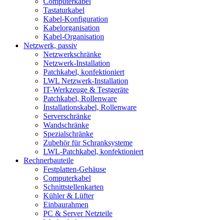
Computerkabel
Tastaturkabel
Kabel-Konfiguration
Kabelorganisation
Kabel-Organisation
Netzwerk, passiv
Netzwerkschränke
Netzwerk-Installation
Patchkabel, konfektioniert
LWL Netzwerk-Installation
IT-Werkzeuge & Testgeräte
Patchkabel, Rollenware
Installationskabel, Rollenware
Serverschränke
Wandschränke
Spezialschränke
Zubehör für Schranksysteme
LWL-Patchkabel, konfektioniert
Rechnerbauteile
Festplatten-Gehäuse
Computerkabel
Schnittstellenkarten
Kühler & Lüfter
Einbaurahmen
PC & Server Netzteile