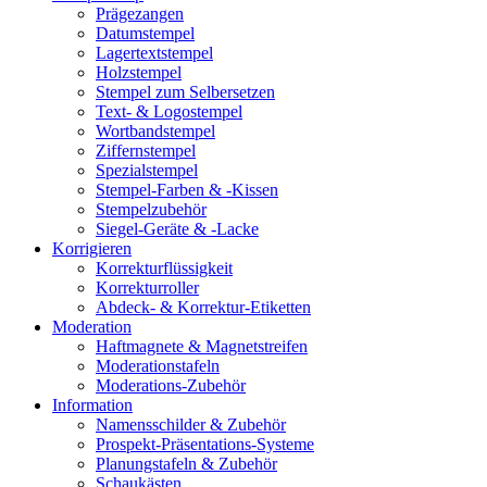
Prägezangen
Datumstempel
Lagertextstempel
Holzstempel
Stempel zum Selbersetzen
Text- & Logostempel
Wortbandstempel
Ziffernstempel
Spezialstempel
Stempel-Farben & -Kissen
Stempelzubehör
Siegel-Geräte & -Lacke
Korrigieren
Korrekturflüssigkeit
Korrekturroller
Abdeck- & Korrektur-Etiketten
Moderation
Haftmagnete & Magnetstreifen
Moderationstafeln
Moderations-Zubehör
Information
Namensschilder & Zubehör
Prospekt-Präsentations-Systeme
Planungstafeln & Zubehör
Schaukästen