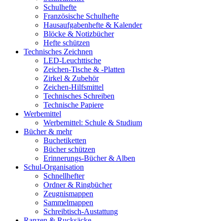
Schulhefte
Französische Schulhefte
Hausaufgabenhefte & Kalender
Blöcke & Notizbücher
Hefte schützen
Technisches Zeichnen
LED-Leuchttische
Zeichen-Tische & -Platten
Zirkel & Zubehör
Zeichen-Hilfsmittel
Technisches Schreiben
Technische Papiere
Werbemittel
Werbemittel: Schule & Studium
Bücher & mehr
Buchetiketten
Bücher schützen
Erinnerungs-Bücher & Alben
Schul-Organisation
Schnellhefter
Ordner & Ringbücher
Zeugnismappen
Sammelmappen
Schreibtisch-Austattung
Ranzen & Rucksäcke