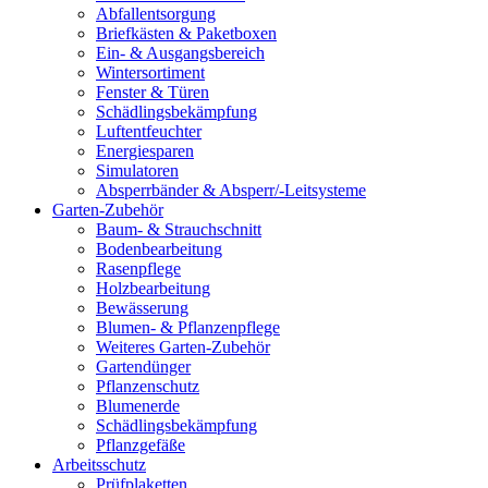
Abfallentsorgung
Briefkästen & Paketboxen
Ein- & Ausgangsbereich
Wintersortiment
Fenster & Türen
Schädlingsbekämpfung
Luftentfeuchter
Energiesparen
Simulatoren
Absperrbänder & Absperr/-Leitsysteme
Garten-Zubehör
Baum- & Strauchschnitt
Bodenbearbeitung
Rasenpflege
Holzbearbeitung
Bewässerung
Blumen- & Pflanzenpflege
Weiteres Garten-Zubehör
Gartendünger
Pflanzenschutz
Blumenerde
Schädlingsbekämpfung
Pflanzgefäße
Arbeitsschutz
Prüfplaketten