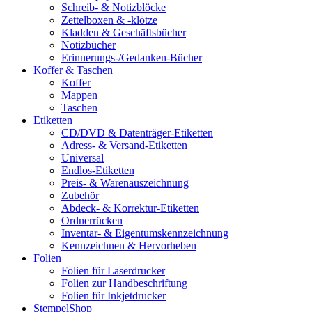
Schreib- & Notizblöcke
Zettelboxen & -klötze
Kladden & Geschäftsbücher
Notizbücher
Erinnerungs-/Gedanken-Bücher
Koffer & Taschen
Koffer
Mappen
Taschen
Etiketten
CD/DVD & Datenträger-Etiketten
Adress- & Versand-Etiketten
Universal
Endlos-Etiketten
Preis- & Warenauszeichnung
Zubehör
Abdeck- & Korrektur-Etiketten
Ordnerrücken
Inventar- & Eigentumskennzeichnung
Kennzeichnen & Hervorheben
Folien
Folien für Laserdrucker
Folien zur Handbeschriftung
Folien für Inkjetdrucker
StempelShop