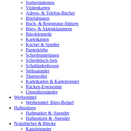
Sortierstationen
Visitenkarten
Adress- & Telefon-Bücher
Briefablagen
Buch- & Registratur-Stützen
Büro- & Aktenklammern
Bürokleinteile
Karteikästen
Köcher & Spießer
Papierkörbe
Schreibunterlagen
Schreibtisch-Sets
Schubladenboxen
Stehsammler
Tintenroller
Karteikarten & Karteiregister
Rücken-Ergonomie
Utensilienständer
Werbemittel
Werbemittel: Büro-Bedarf
Haftnotizen
Haftmarker & -Spender
Haftnotizen & -Spender
Notizbücher & Blöcke
Kanzleipapier