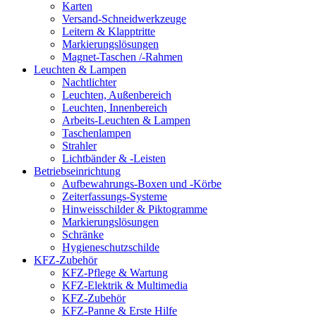
Karten
Versand-Schneidwerkzeuge
Leitern & Klapptritte
Markierungslösungen
Magnet-Taschen /-Rahmen
Leuchten & Lampen
Nachtlichter
Leuchten, Außenbereich
Leuchten, Innenbereich
Arbeits-Leuchten & Lampen
Taschenlampen
Strahler
Lichtbänder & -Leisten
Betriebseinrichtung
Aufbewahrungs-Boxen und -Körbe
Zeiterfassungs-Systeme
Hinweisschilder & Piktogramme
Markierungslösungen
Schränke
Hygieneschutzschilde
KFZ-Zubehör
KFZ-Pflege & Wartung
KFZ-Elektrik & Multimedia
KFZ-Zubehör
KFZ-Panne & Erste Hilfe