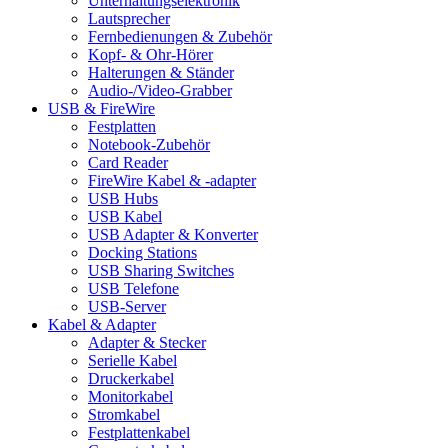
Unterhaltungselektronik
Lautsprecher
Fernbedienungen & Zubehör
Kopf- & Ohr-Hörer
Halterungen & Ständer
Audio-/Video-Grabber
USB & FireWire
Festplatten
Notebook-Zubehör
Card Reader
FireWire Kabel & -adapter
USB Hubs
USB Kabel
USB Adapter & Konverter
Docking Stations
USB Sharing Switches
USB Telefone
USB-Server
Kabel & Adapter
Adapter & Stecker
Serielle Kabel
Druckerkabel
Monitorkabel
Stromkabel
Festplattenkabel