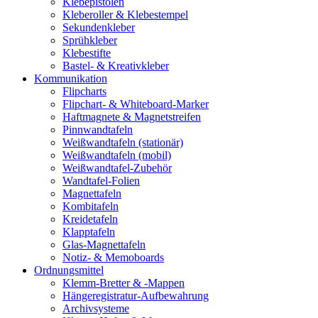
Klebepistolen
Kleberoller & Klebestempel
Sekundenkleber
Sprühkleber
Klebestifte
Bastel- & Kreativkleber
Kommunikation
Flipcharts
Flipchart- & Whiteboard-Marker
Haftmagnete & Magnetstreifen
Pinnwandtafeln
Weißwandtafeln (stationär)
Weißwandtafeln (mobil)
Weißwandtafel-Zubehör
Wandtafel-Folien
Magnettafeln
Kombitafeln
Kreidetafeln
Klapptafeln
Glas-Magnettafeln
Notiz- & Memoboards
Ordnungsmittel
Klemm-Bretter & -Mappen
Hängeregistratur-Aufbewahrung
Archivsysteme