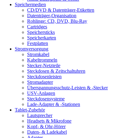
Speichermedien
CD/DVD & Datenträger-Etiketten
Datenträger-Organisation
Rohlinge: CD, DVD, Blu-Ray
Cartridges
Speichersticks
Speicherkarten
Festplatten
Stromversorgung
Stromkabel
Kabeltrommeln
Stecker-Netzteile
Steckdosen & Zeitschaltuhren
Steckdosenleisten
Stromadapter
Überspannungsschutz-Leisten & -Stecker
USV-Anlagen
Steckdosensysteme
Lade-Adapter & -Stationen
Tablet-Zubehör
Lautsprecher
Headsets & Mikrofone
Kopf- & Ohr-Hörer
Daten- & Ladekabel
Adapter