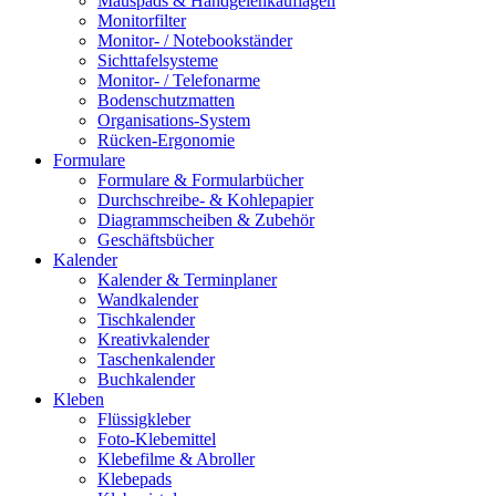
Mauspads & Handgelenkauflagen
Monitorfilter
Monitor- / Notebookständer
Sichttafelsysteme
Monitor- / Telefonarme
Bodenschutzmatten
Organisations-System
Rücken-Ergonomie
Formulare
Formulare & Formularbücher
Durchschreibe- & Kohlepapier
Diagrammscheiben & Zubehör
Geschäftsbücher
Kalender
Kalender & Terminplaner
Wandkalender
Tischkalender
Kreativkalender
Taschenkalender
Buchkalender
Kleben
Flüssigkleber
Foto-Klebemittel
Klebefilme & Abroller
Klebepads