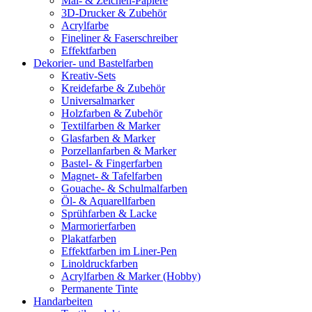
Mal- & Zeichen-Papiere
3D-Drucker & Zubehör
Acrylfarbe
Fineliner & Faserschreiber
Effektfarben
Dekorier- und Bastelfarben
Kreativ-Sets
Kreidefarbe & Zubehör
Universalmarker
Holzfarben & Zubehör
Textilfarben & Marker
Glasfarben & Marker
Porzellanfarben & Marker
Bastel- & Fingerfarben
Magnet- & Tafelfarben
Gouache- & Schulmalfarben
Öl- & Aquarellfarben
Sprühfarben & Lacke
Marmorierfarben
Plakatfarben
Effektfarben im Liner-Pen
Linoldruckfarben
Acrylfarben & Marker (Hobby)
Permanente Tinte
Handarbeiten