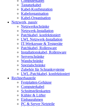
Computerkabel
Tastaturkabel
Kabel-Konfiguration
Kabelorganisation
Kabel-Organisation
Netzwerk, passiv
Netzwerkschränke
Netzwerk-Installation
Patchkabel, konfektioniert
LWL Netzwerk-Installation
IT-Werkzeuge & Testgeräte
Patchkabel, Rollenware
Installationskabel, Rollenware
Serverschränke
Wandschränke
Spezialschränke
Zubehör für Schranksysteme
LWL-Patchkabel, konfektioniert
Rechnerbauteile
Festplatten-Gehäuse
Computerkabel
Schnittstellenkarten
Kühler & Lüfter
Einbaurahmen
PC & Server Netzteile