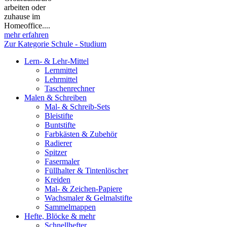
arbeiten oder
zuhause im
Homeoffice....
mehr erfahren
Zur Kategorie Schule - Studium
Lern- & Lehr-Mittel
Lernmittel
Lehrmittel
Taschenrechner
Malen & Schreiben
Mal- & Schreib-Sets
Bleistifte
Buntstifte
Farbkästen & Zubehör
Radierer
Spitzer
Fasermaler
Füllhalter & Tintenlöscher
Kreiden
Mal- & Zeichen-Papiere
Wachsmaler & Gelmalstifte
Sammelmappen
Hefte, Blöcke & mehr
Schnellhefter