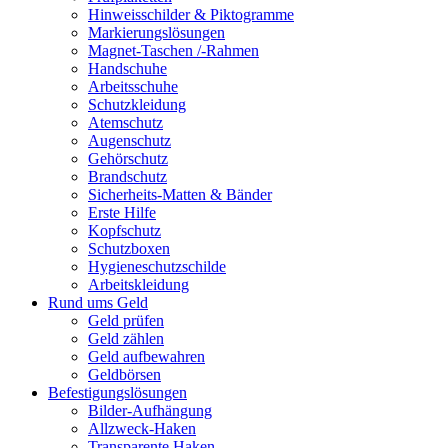
Hinweisschilder & Piktogramme
Markierungslösungen
Magnet-Taschen /-Rahmen
Handschuhe
Arbeitsschuhe
Schutzkleidung
Atemschutz
Augenschutz
Gehörschutz
Brandschutz
Sicherheits-Matten & Bänder
Erste Hilfe
Kopfschutz
Schutzboxen
Hygieneschutzschilde
Arbeitskleidung
Rund ums Geld
Geld prüfen
Geld zählen
Geld aufbewahren
Geldbörsen
Befestigungslösungen
Bilder-Aufhängung
Allzweck-Haken
Transparente Haken