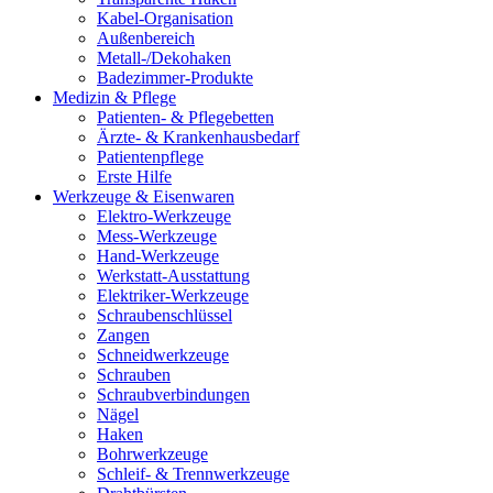
Kabel-Organisation
Außenbereich
Metall-/Dekohaken
Badezimmer-Produkte
Medizin & Pflege
Patienten- & Pflegebetten
Ärzte- & Krankenhausbedarf
Patientenpflege
Erste Hilfe
Werkzeuge & Eisenwaren
Elektro-Werkzeuge
Mess-Werkzeuge
Hand-Werkzeuge
Werkstatt-Ausstattung
Elektriker-Werkzeuge
Schraubenschlüssel
Zangen
Schneidwerkzeuge
Schrauben
Schraubverbindungen
Nägel
Haken
Bohrwerkzeuge
Schleif- & Trennwerkzeuge