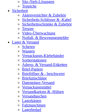
Sitz-/Steh-Lösungen
Teppiche
Sicherheit
Aktenvernichter & Zubehör
Sicherheits-Schlösser & -Kabel
Sicherheitsschränke & Zubehör
Tresore
Video-Überwachung
Notfall- & Bewegungsmelder
Lager & Versand
Scheren
Waagen
Verpackungs-Klebebänder
Sortierstationen
Adress- & Versand-Etiketten
Brief-Papiere
Brieföffner & - beschwerer
Briefumschläge
Datenträger-Versand
Verpackungsmittel
Versandkartons & -Hülsen
Versandtaschen
Lagerkästen
Falzmaschinen
Lagerbedarf