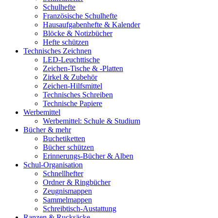
Schulhefte
Französische Schulhefte
Hausaufgabenhefte & Kalender
Blöcke & Notizbücher
Hefte schützen
Technisches Zeichnen
LED-Leuchttische
Zeichen-Tische & -Platten
Zirkel & Zubehör
Zeichen-Hilfsmittel
Technisches Schreiben
Technische Papiere
Werbemittel
Werbemittel: Schule & Studium
Bücher & mehr
Buchetiketten
Bücher schützen
Erinnerungs-Bücher & Alben
Schul-Organisation
Schnellhefter
Ordner & Ringbücher
Zeugnismappen
Sammelmappen
Schreibtisch-Austattung
Ranzen & Rucksäcke