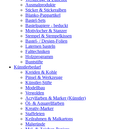
Ausmalprodukte
Sticker & Stickeralben
Blanko-Pappartikel
Bastel-Sets
Bastelpapiere - beduckt
Motivlocher & Stanzer
Stempel & Stempelkissen
Bastel- / Design-Folien
Laternen basteln
Falttechniken
Holzprogramm
Buntstifte
Künstlerbedarf
Kreiden & Kohle
Pinsel & Werkzeuge
Künstler-Stifte
Modellbau
Vergolden
Acrylfarben & Marker (Künstler)
Öl- & Aquarellfarben
Kreativ-Marker
Staffeleien
Keilrahmen & Malkartons
Malgründe