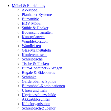
Möbel & Einrichtung
AV-Möbel
Planhalter-Systeme
Bürostühle
EDV-Möbel
Stühle & Hocker
Bodenschutzmatten
Kunstpflanzen
Wanddekoration
Wandleisten
Glas-Magnettafeln
Konferenztische
Schreibtische
Tische & Theken
Büro-Container & Wagen
Regale & Sideboards
Schränke
Garderoben & Spinde
Büromöbel-Kombinationen
Uhren und mehr
Hygieneschutzschilde
Akkustiklösungen
Kabelorganisation
Schreibtisch-Zubehör