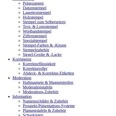
Prägezangen
Datumstempel
Lagertextstempel
Holzstempel
Stempel zum Selbersetzen
Text- & Logostempel
Wortbandstempel
Ziffernstempel
Spezialstempel
Stempel-Farben & -Kissen
Stempelzubehör
Siegel-Geräte & -Lacke
Korrigieren
Korrekturflüssigkeit
Korrekturroller
Abdeck- & Korrektur-Etiketten
Moderation
Haftmagnete & Magnetstreifen
Moderationstafeln
Moderations-Zubehör
Information
Namensschilder & Zubehör
Prospekt-Präsentations-Systeme
Planungstafeln & Zubehör
Schaukästen