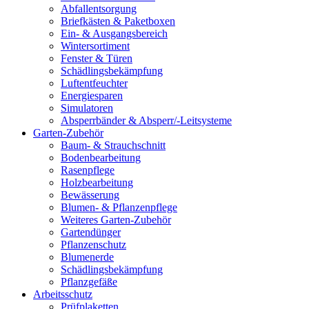
Abfallentsorgung
Briefkästen & Paketboxen
Ein- & Ausgangsbereich
Wintersortiment
Fenster & Türen
Schädlingsbekämpfung
Luftentfeuchter
Energiesparen
Simulatoren
Absperrbänder & Absperr/-Leitsysteme
Garten-Zubehör
Baum- & Strauchschnitt
Bodenbearbeitung
Rasenpflege
Holzbearbeitung
Bewässerung
Blumen- & Pflanzenpflege
Weiteres Garten-Zubehör
Gartendünger
Pflanzenschutz
Blumenerde
Schädlingsbekämpfung
Pflanzgefäße
Arbeitsschutz
Prüfplaketten