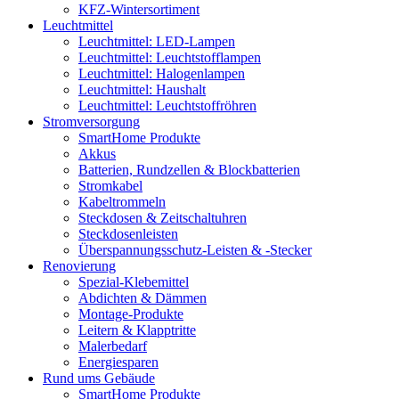
KFZ-Wintersortiment
Leuchtmittel
Leuchtmittel: LED-Lampen
Leuchtmittel: Leuchtstofflampen
Leuchtmittel: Halogenlampen
Leuchtmittel: Haushalt
Leuchtmittel: Leuchtstoffröhren
Stromversorgung
SmartHome Produkte
Akkus
Batterien, Rundzellen & Blockbatterien
Stromkabel
Kabeltrommeln
Steckdosen & Zeitschaltuhren
Steckdosenleisten
Überspannungsschutz-Leisten & -Stecker
Renovierung
Spezial-Klebemittel
Abdichten & Dämmen
Montage-Produkte
Leitern & Klapptritte
Malerbedarf
Energiesparen
Rund ums Gebäude
SmartHome Produkte