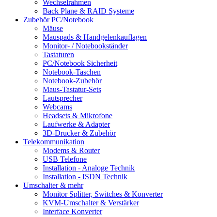
Wechselrahmen
Back Plane & RAID Systeme
Zubehör PC/Notebook
Mäuse
Mauspads & Handgelenkauflagen
Monitor- / Notebookständer
Tastaturen
PC/Notebook Sicherheit
Notebook-Taschen
Notebook-Zubehör
Maus-Tastatur-Sets
Lautsprecher
Webcams
Headsets & Mikrofone
Laufwerke & Adapter
3D-Drucker & Zubehör
Telekommunikation
Modems & Router
USB Telefone
Installation - Analoge Technik
Installation - ISDN Technik
Umschalter & mehr
Monitor Splitter, Switches & Konverter
KVM-Umschalter & Verstärker
Interface Konverter