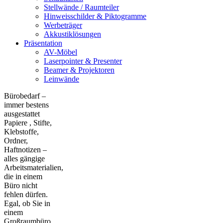
Stellwände / Raumteiler
Hinweisschilder & Piktogramme
Werbeträger
Akkustiklösungen
Präsentation
AV-Möbel
Laserpointer & Presenter
Beamer & Projektoren
Leinwände
Bürobedarf –
immer bestens
ausgestattet
Papiere , Stifte,
Klebstoffe,
Ordner,
Haftnotizen –
alles gängige
Arbeitsmaterialien,
die in einem
Büro nicht
fehlen dürfen.
Egal, ob Sie in
einem
Großraumbüro