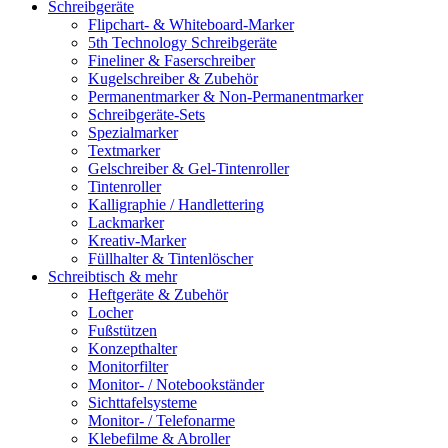
Schreibgeräte
Flipchart- & Whiteboard-Marker
5th Technology Schreibgeräte
Fineliner & Faserschreiber
Kugelschreiber & Zubehör
Permanentmarker & Non-Permanentmarker
Schreibgeräte-Sets
Spezialmarker
Textmarker
Gelschreiber & Gel-Tintenroller
Tintenroller
Kalligraphie / Handlettering
Lackmarker
Kreativ-Marker
Füllhalter & Tintenlöscher
Schreibtisch & mehr
Heftgeräte & Zubehör
Locher
Fußstützen
Konzepthalter
Monitorfilter
Monitor- / Notebookständer
Sichttafelsysteme
Monitor- / Telefonarme
Klebefilme & Abroller