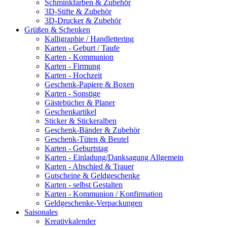
Schminkfarben & Zubehör
3D-Stifte & Zubehör
3D-Drucker & Zubehör
Grüßen & Schenken
Kalligraphie / Handlettering
Karten - Geburt / Taufe
Karten - Kommunion
Karten - Firmung
Karten - Hochzeit
Geschenk-Papiere & Boxen
Karten - Sonstige
Gästebücher & Planer
Geschenkartikel
Sticker & Stickeralben
Geschenk-Bänder & Zubehör
Geschenk-Tüten & Beutel
Karten - Geburtstag
Karten - Einladung/Danksagung Allgemein
Karten - Abschied & Trauer
Gutscheine & Geldgeschenke
Karten - selbst Gestalten
Karten - Kommunion / Konfirmation
Geldgeschenke-Verpackungen
Saisonales
Kreativkalender