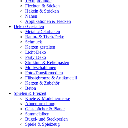
Textilprodukte
Flechten & Sticken
Häkeln & Stricken
Nähen
Applikationen & Flecken
Deko / Gestalten
Metall-/Dekohaken
Raum- & Tisch-Deko
Schmuck
Kerzen gestalten
Licht-Deko
Party-Deko
Struktur- & Reliefpasten
Motivschablonen
Foto-Transfermedien
Flüssigbronze & Antikmetall
Kerzen & Zubehör
Beton
Spielen & Freizeit
Knete & Modelliermasse
Ahnenforschung
Gästebücher & Planer
Sammelalben
Bügel- und Steckperlen
Spiele & Spielzeug