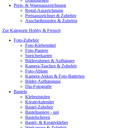
Drahtbürsten
Preis- & Warenauszeichnung
Regal-Auszeichnung
Preisauszeichner & Zubehör
Anschießpistolen & Zubehör
Zur Kategorie Hobby & Freizeit
Foto-Zubehör
Foto-Klebemittel
Foto-Papiere
Speicherkarten
Bilderrahmen & Aufhänger
Kamera-Taschen & Zubehör
Foto-Ablage
Kamera-Akkus & Foto-Batterien
Bilder-Aufhängung
Dia-Fotografie
Basteln
Klebepistolen
Kreativkalender
Bastel-Zubehör
Bastelpapiere - uni
Bastelscheren
Bastel- & Kreativkleber
Werkzeuge & Zubehör