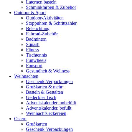
Laternen basteln
Schminkfarben & Zubehör
Outdoor & Sport
Outdoor-Aktivitäten
Stoppuhren & Schrittzähler
Beleuchtung
Fahrrad-Zubehör
Badminton
Squash
Fitness
Tischtennis
Funwheels
Funsport
Gesundheit & Wellness
Weihnachten
Geschenk-Verpackungen
Grußkarten & mehr
Basteln & Gestalten
Gedeckter Tisch
Adventskalender, unbefüllt
Adventskalender, befüllt
Weihnachtsleckereien
Ostern
Grußkarten
Geschenk-Verpackungen