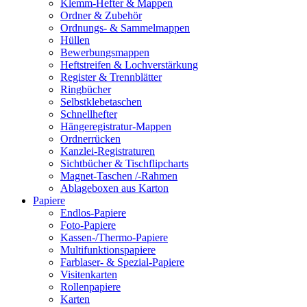
Klemm-Hefter & Mappen
Ordner & Zubehör
Ordnungs- & Sammelmappen
Hüllen
Bewerbungsmappen
Heftstreifen & Lochverstärkung
Register & Trennblätter
Ringbücher
Selbstklebetaschen
Schnellhefter
Hängeregistratur-Mappen
Ordnerrücken
Kanzlei-Registraturen
Sichtbücher & Tischflipcharts
Magnet-Taschen /-Rahmen
Ablageboxen aus Karton
Papiere
Endlos-Papiere
Foto-Papiere
Kassen-/Thermo-Papiere
Multifunktionspapiere
Farblaser- & Spezial-Papiere
Visitenkarten
Rollenpapiere
Karten