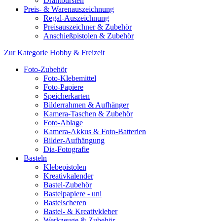
Drahtbürsten
Preis- & Warenauszeichnung
Regal-Auszeichnung
Preisauszeichner & Zubehör
Anschießpistolen & Zubehör
Zur Kategorie Hobby & Freizeit
Foto-Zubehör
Foto-Klebemittel
Foto-Papiere
Speicherkarten
Bilderrahmen & Aufhänger
Kamera-Taschen & Zubehör
Foto-Ablage
Kamera-Akkus & Foto-Batterien
Bilder-Aufhängung
Dia-Fotografie
Basteln
Klebepistolen
Kreativkalender
Bastel-Zubehör
Bastelpapiere - uni
Bastelscheren
Bastel- & Kreativkleber
Werkzeuge & Zubehör