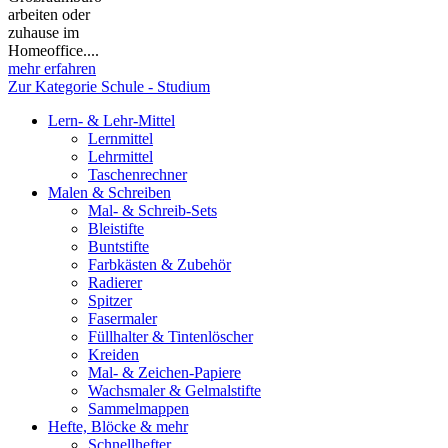
arbeiten oder
zuhause im
Homeoffice....
mehr erfahren
Zur Kategorie Schule - Studium
Lern- & Lehr-Mittel
Lernmittel
Lehrmittel
Taschenrechner
Malen & Schreiben
Mal- & Schreib-Sets
Bleistifte
Buntstifte
Farbkästen & Zubehör
Radierer
Spitzer
Fasermaler
Füllhalter & Tintenlöscher
Kreiden
Mal- & Zeichen-Papiere
Wachsmaler & Gelmalstifte
Sammelmappen
Hefte, Blöcke & mehr
Schnellhefter