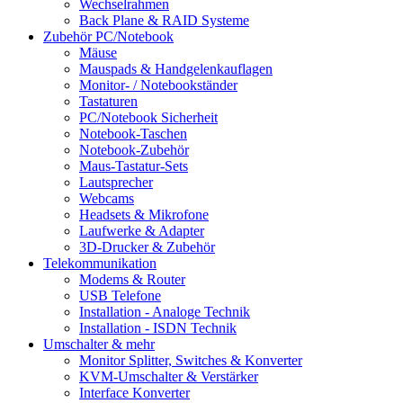
Wechselrahmen
Back Plane & RAID Systeme
Zubehör PC/Notebook
Mäuse
Mauspads & Handgelenkauflagen
Monitor- / Notebookständer
Tastaturen
PC/Notebook Sicherheit
Notebook-Taschen
Notebook-Zubehör
Maus-Tastatur-Sets
Lautsprecher
Webcams
Headsets & Mikrofone
Laufwerke & Adapter
3D-Drucker & Zubehör
Telekommunikation
Modems & Router
USB Telefone
Installation - Analoge Technik
Installation - ISDN Technik
Umschalter & mehr
Monitor Splitter, Switches & Konverter
KVM-Umschalter & Verstärker
Interface Konverter