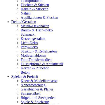
Textilprodukte
Flechten & Sticken
Häkeln & Stricken
Nähen
Applikationen & Flecken
Deko / Gestalten
Metall-/Dekohaken
Raum- & Tisch-Deko
Schmuck
Kerzen gestalten
Licht-Deko
Party-Deko
Struktur- & Reliefpasten
Motivschablonen
Foto-Transfermedien
Flüssigbronze & Antikmetall
Kerzen & Zubehör
Beton
Spielen & Freizeit
Knete & Modelliermasse
Ahnenforschung
Gästebücher & Planer
Sammelalben
Bügel- und Steckperlen
Spiele & Spielzeug