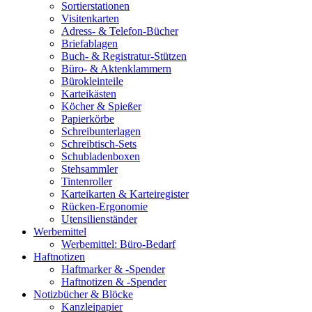
Sortierstationen
Visitenkarten
Adress- & Telefon-Bücher
Briefablagen
Buch- & Registratur-Stützen
Büro- & Aktenklammern
Bürokleinteile
Karteikästen
Köcher & Spießer
Papierkörbe
Schreibunterlagen
Schreibtisch-Sets
Schubladenboxen
Stehsammler
Tintenroller
Karteikarten & Karteiregister
Rücken-Ergonomie
Utensilienständer
Werbemittel
Werbemittel: Büro-Bedarf
Haftnotizen
Haftmarker & -Spender
Haftnotizen & -Spender
Notizbücher & Blöcke
Kanzleipapier