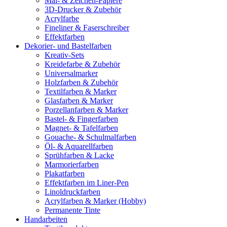
Mal- & Zeichen-Papiere
3D-Drucker & Zubehör
Acrylfarbe
Fineliner & Faserschreiber
Effektfarben
Dekorier- und Bastelfarben
Kreativ-Sets
Kreidefarbe & Zubehör
Universalmarker
Holzfarben & Zubehör
Textilfarben & Marker
Glasfarben & Marker
Porzellanfarben & Marker
Bastel- & Fingerfarben
Magnet- & Tafelfarben
Gouache- & Schulmalfarben
Öl- & Aquarellfarben
Sprühfarben & Lacke
Marmorierfarben
Plakatfarben
Effektfarben im Liner-Pen
Linoldruckfarben
Acrylfarben & Marker (Hobby)
Permanente Tinte
Handarbeiten