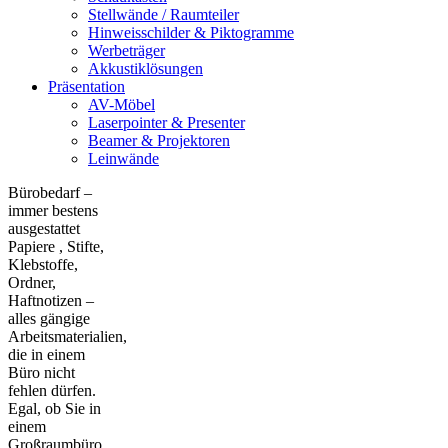
Stellwände / Raumteiler
Hinweisschilder & Piktogramme
Werbeträger
Akkustiklösungen
Präsentation
AV-Möbel
Laserpointer & Presenter
Beamer & Projektoren
Leinwände
Bürobedarf –
immer bestens
ausgestattet
Papiere , Stifte,
Klebstoffe,
Ordner,
Haftnotizen –
alles gängige
Arbeitsmaterialien,
die in einem
Büro nicht
fehlen dürfen.
Egal, ob Sie in
einem
Großraumbüro