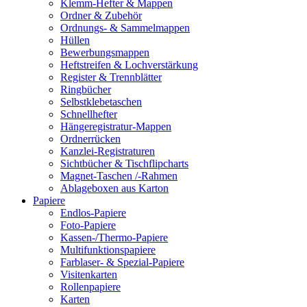
Klemm-Hefter & Mappen
Ordner & Zubehör
Ordnungs- & Sammelmappen
Hüllen
Bewerbungsmappen
Heftstreifen & Lochverstärkung
Register & Trennblätter
Ringbücher
Selbstklebetaschen
Schnellhefter
Hängeregistratur-Mappen
Ordnerrücken
Kanzlei-Registraturen
Sichtbücher & Tischflipcharts
Magnet-Taschen /-Rahmen
Ablageboxen aus Karton
Papiere
Endlos-Papiere
Foto-Papiere
Kassen-/Thermo-Papiere
Multifunktionspapiere
Farblaser- & Spezial-Papiere
Visitenkarten
Rollenpapiere
Karten