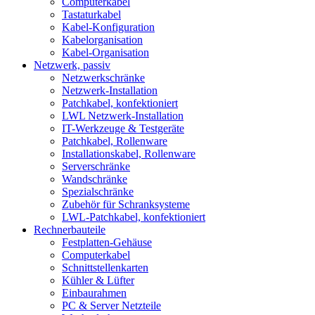
Computerkabel
Tastaturkabel
Kabel-Konfiguration
Kabelorganisation
Kabel-Organisation
Netzwerk, passiv
Netzwerkschränke
Netzwerk-Installation
Patchkabel, konfektioniert
LWL Netzwerk-Installation
IT-Werkzeuge & Testgeräte
Patchkabel, Rollenware
Installationskabel, Rollenware
Serverschränke
Wandschränke
Spezialschränke
Zubehör für Schranksysteme
LWL-Patchkabel, konfektioniert
Rechnerbauteile
Festplatten-Gehäuse
Computerkabel
Schnittstellenkarten
Kühler & Lüfter
Einbaurahmen
PC & Server Netzteile