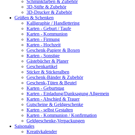
Schminkfarben & Zubehör
3D-Stifte & Zubehör
3D-Drucker & Zubehör
Grüßen & Schenken
Kalligraphie / Handlettering
Karten - Geburt / Taufe
Karten - Kommunion
Karten - Firmung
Karten - Hochzeit
Geschenk-Papiere & Boxen
Karten - Sonstige
Gästebücher & Planer
Geschenkartikel
Sticker & Stickeralben
Geschenk-Bänder & Zubehör
Geschenk-Tüten & Beutel
Karten - Geburtstag
Karten - Einladung/Danksagung Allgemein
Karten - Abschied & Trauer
Gutscheine & Geldgeschenke
Karten - selbst Gestalten
Karten - Kommunion / Konfirmation
Geldgeschenke-Verpackungen
Saisonales
Kreativkalender