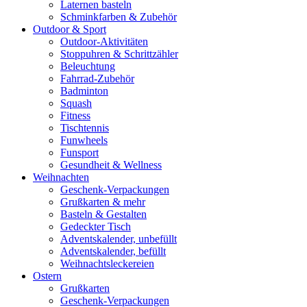
Laternen basteln
Schminkfarben & Zubehör
Outdoor & Sport
Outdoor-Aktivitäten
Stoppuhren & Schrittzähler
Beleuchtung
Fahrrad-Zubehör
Badminton
Squash
Fitness
Tischtennis
Funwheels
Funsport
Gesundheit & Wellness
Weihnachten
Geschenk-Verpackungen
Grußkarten & mehr
Basteln & Gestalten
Gedeckter Tisch
Adventskalender, unbefüllt
Adventskalender, befüllt
Weihnachtsleckereien
Ostern
Grußkarten
Geschenk-Verpackungen