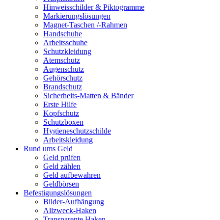
Hinweisschilder & Piktogramme
Markierungslösungen
Magnet-Taschen /-Rahmen
Handschuhe
Arbeitsschuhe
Schutzkleidung
Atemschutz
Augenschutz
Gehörschutz
Brandschutz
Sicherheits-Matten & Bänder
Erste Hilfe
Kopfschutz
Schutzboxen
Hygieneschutzschilde
Arbeitskleidung
Rund ums Geld
Geld prüfen
Geld zählen
Geld aufbewahren
Geldbörsen
Befestigungslösungen
Bilder-Aufhängung
Allzweck-Haken
Transparente Haken