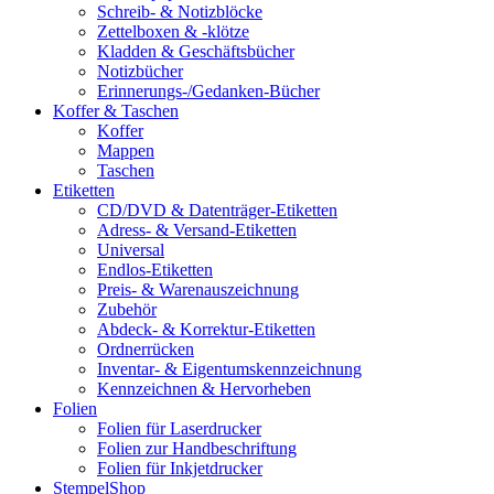
Schreib- & Notizblöcke
Zettelboxen & -klötze
Kladden & Geschäftsbücher
Notizbücher
Erinnerungs-/Gedanken-Bücher
Koffer & Taschen
Koffer
Mappen
Taschen
Etiketten
CD/DVD & Datenträger-Etiketten
Adress- & Versand-Etiketten
Universal
Endlos-Etiketten
Preis- & Warenauszeichnung
Zubehör
Abdeck- & Korrektur-Etiketten
Ordnerrücken
Inventar- & Eigentumskennzeichnung
Kennzeichnen & Hervorheben
Folien
Folien für Laserdrucker
Folien zur Handbeschriftung
Folien für Inkjetdrucker
StempelShop