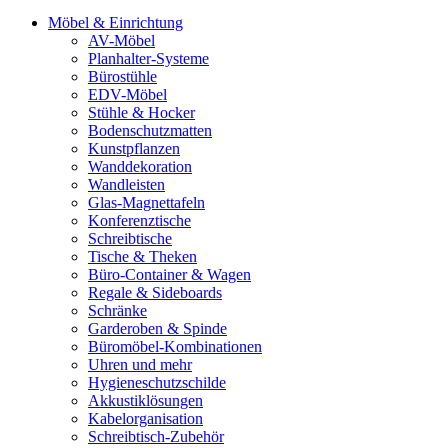
Möbel & Einrichtung
AV-Möbel
Planhalter-Systeme
Bürostühle
EDV-Möbel
Stühle & Hocker
Bodenschutzmatten
Kunstpflanzen
Wanddekoration
Wandleisten
Glas-Magnettafeln
Konferenztische
Schreibtische
Tische & Theken
Büro-Container & Wagen
Regale & Sideboards
Schränke
Garderoben & Spinde
Büromöbel-Kombinationen
Uhren und mehr
Hygieneschutzschilde
Akkustiklösungen
Kabelorganisation
Schreibtisch-Zubehör