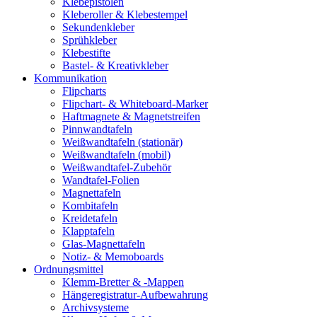
Klebepistolen
Kleberoller & Klebestempel
Sekundenkleber
Sprühkleber
Klebestifte
Bastel- & Kreativkleber
Kommunikation
Flipcharts
Flipchart- & Whiteboard-Marker
Haftmagnete & Magnetstreifen
Pinnwandtafeln
Weißwandtafeln (stationär)
Weißwandtafeln (mobil)
Weißwandtafel-Zubehör
Wandtafel-Folien
Magnettafeln
Kombitafeln
Kreidetafeln
Klapptafeln
Glas-Magnettafeln
Notiz- & Memoboards
Ordnungsmittel
Klemm-Bretter & -Mappen
Hängeregistratur-Aufbewahrung
Archivsysteme