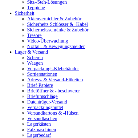
Sitz-/Steh-Lösungen
Teppiche
Sicherheit
Aktenvernichter & Zubehör
Sicherheits-Schlösser & -Kabel
Sicherheitsschränke & Zubehör
Tresore
Video-Überwachung
Notfall- & Bewegungsmelder
Lager & Versand
Scheren
Waagen
Verpackungs-Klebebänder
Sortierstationen
Adress- & Versand-Etiketten
Brief-Papiere
Brieföffner & - beschwerer
Briefumschläge
Datenträger-Versand
Verpackungsmittel
Versandkartons & -Hülsen
Versandtaschen
Lagerkästen
Falzmaschinen
Lagerbedarf