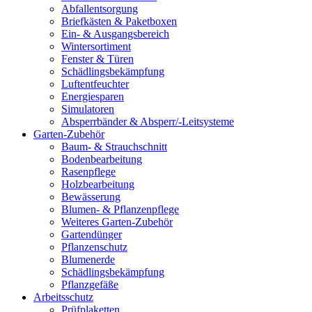
Abfallentsorgung
Briefkästen & Paketboxen
Ein- & Ausgangsbereich
Wintersortiment
Fenster & Türen
Schädlingsbekämpfung
Luftentfeuchter
Energiesparen
Simulatoren
Absperrbänder & Absperr/-Leitsysteme
Garten-Zubehör
Baum- & Strauchschnitt
Bodenbearbeitung
Rasenpflege
Holzbearbeitung
Bewässerung
Blumen- & Pflanzenpflege
Weiteres Garten-Zubehör
Gartendünger
Pflanzenschutz
Blumenerde
Schädlingsbekämpfung
Pflanzgefäße
Arbeitsschutz
Prüfplaketten