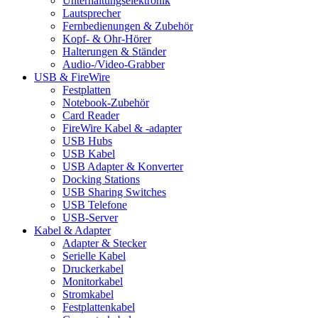
Unterhaltungselektronik
Lautsprecher
Fernbedienungen & Zubehör
Kopf- & Ohr-Hörer
Halterungen & Ständer
Audio-/Video-Grabber
USB & FireWire
Festplatten
Notebook-Zubehör
Card Reader
FireWire Kabel & -adapter
USB Hubs
USB Kabel
USB Adapter & Konverter
Docking Stations
USB Sharing Switches
USB Telefone
USB-Server
Kabel & Adapter
Adapter & Stecker
Serielle Kabel
Druckerkabel
Monitorkabel
Stromkabel
Festplattenkabel