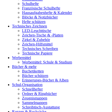
Schulhefte
Französische Schulhefte
Hausaufgabenhefte & Kalender
Blöcke & Notizbücher
Hefte schützen
Technisches Zeichnen
LED-Leuchttische
Zeichen-Tische & -Platten
Zirkel & Zubehör
Zeichen-Hilfsmittel
Technisches Schreiben
Technische Papiere
Werbemittel
Werbemittel: Schule & Studium
Bücher & mehr
Buchetiketten
Bücher schützen
Erinnerungs-Bücher & Alben
Schul-Organisation
Schnellhefter
Ordner & Ringbücher
Zeugnismappen
Sammelmappen
Schreibtisch-Austattung
Ranzen & Rucksäcke