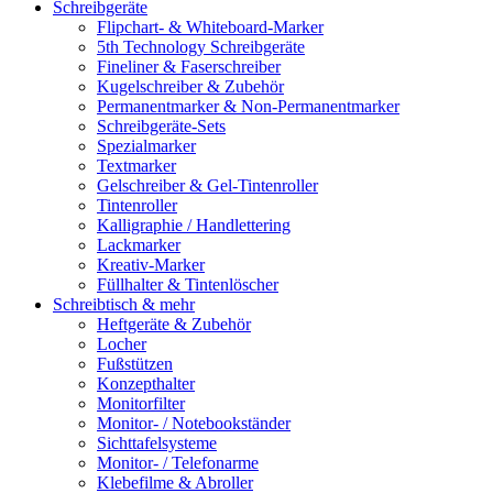
Schreibgeräte
Flipchart- & Whiteboard-Marker
5th Technology Schreibgeräte
Fineliner & Faserschreiber
Kugelschreiber & Zubehör
Permanentmarker & Non-Permanentmarker
Schreibgeräte-Sets
Spezialmarker
Textmarker
Gelschreiber & Gel-Tintenroller
Tintenroller
Kalligraphie / Handlettering
Lackmarker
Kreativ-Marker
Füllhalter & Tintenlöscher
Schreibtisch & mehr
Heftgeräte & Zubehör
Locher
Fußstützen
Konzepthalter
Monitorfilter
Monitor- / Notebookständer
Sichttafelsysteme
Monitor- / Telefonarme
Klebefilme & Abroller