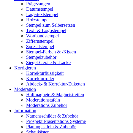
Prägezangen
Datumstempel
Lagertextstempel
Holzstempel
Stempel zum Selbersetzen
Text- & Logostempel
Wortbandstempel
Ziffernstempel
Spezialstempel
Stempel-Farben & -Kissen
Stempelzubehör
Siegel-Geräte & -Lacke
Korrigieren
Korrekturflüssigkeit
Korrekturroller
Abdeck- & Korrektur-Etiketten
Moderation
Haftmagnete & Magnetstreifen
Moderationstafeln
Moderations-Zubehör
Information
Namensschilder & Zubehör
Prospekt-Präsentations-Systeme
Planungstafeln & Zubehör
Schaukästen