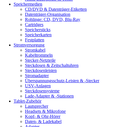
Speichermedien
CD/DVD & Datenträger-Etiketten
Datenträger-Organisation
Rohlinge: CD, DVD, Blu-Ray
Cartridges
Speichersticks
Speicherkarten
Festplatten
Stromversorgung
Stromkabel
Kabeltrommeln
Stecker-Netzteile
Steckdosen & Zeitschaltuhren
Steckdosenleisten
Stromadapter
Überspannungsschutz-Leisten & -Stecker
USV-Anlagen
Steckdosensysteme
Lade-Adapter & -Stationen
Tablet-Zubehör
Lautsprecher
Headsets & Mikrofone
Kopf- & Ohr-Hörer
Daten- & Ladekabel
Adapter