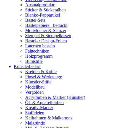
Ausmalprodukte
Sticker & Stickeralben
Blanko-Pappartikel
Bastel-Sets
Bastelpapiere - beduckt
Motivlocher & Stanzer
Stempel & Stempelkissen
Bastel- / Design-Folien
Laternen basteln
Falttechniken
Holzprogramm
Buntstifte
Künstlerbedarf
Kreiden & Kohle
Pinsel & Werkzeuge
Künstler-Stifte
Modellbau
Vergolden
Acrylfarben & Marker (Künstler)
Öl- & Aquarellfarben
Kreativ-Marker
Staffeleien
Keilrahmen & Malkartons
Malgründe