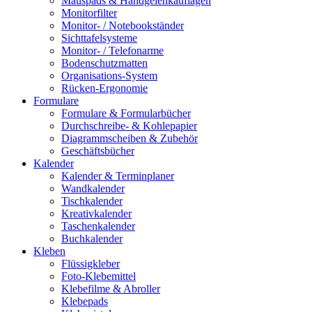
Mauspads & Handgelenkauflagen
Monitorfilter
Monitor- / Notebookständer
Sichttafelsysteme
Monitor- / Telefonarme
Bodenschutzmatten
Organisations-System
Rücken-Ergonomie
Formulare
Formulare & Formularbücher
Durchschreibe- & Kohlepapier
Diagrammscheiben & Zubehör
Geschäftsbücher
Kalender
Kalender & Terminplaner
Wandkalender
Tischkalender
Kreativkalender
Taschenkalender
Buchkalender
Kleben
Flüssigkleber
Foto-Klebemittel
Klebefilme & Abroller
Klebepads