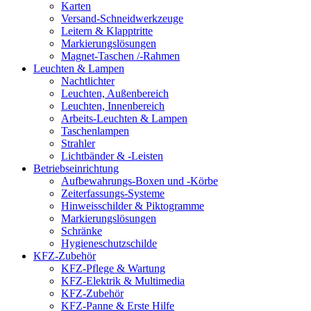
Karten
Versand-Schneidwerkzeuge
Leitern & Klapptritte
Markierungslösungen
Magnet-Taschen /-Rahmen
Leuchten & Lampen
Nachtlichter
Leuchten, Außenbereich
Leuchten, Innenbereich
Arbeits-Leuchten & Lampen
Taschenlampen
Strahler
Lichtbänder & -Leisten
Betriebseinrichtung
Aufbewahrungs-Boxen und -Körbe
Zeiterfassungs-Systeme
Hinweisschilder & Piktogramme
Markierungslösungen
Schränke
Hygieneschutzschilde
KFZ-Zubehör
KFZ-Pflege & Wartung
KFZ-Elektrik & Multimedia
KFZ-Zubehör
KFZ-Panne & Erste Hilfe