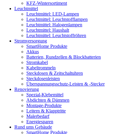
KFZ-Wintersortiment
Leuchtmittel
Leuchtmittel: LED-Lampen
Leuchtmittel: Leuchtstofflampen
Leuchtmittel: Halogenlampen
Leuchtmittel: Haushalt
Leuchtmittel: Leuchtstoffröhren
Stromversorgung
SmartHome Produkte
Akkus
Batterien, Rundzellen & Blockbatterien
Stromkabel
Kabeltrommeln
Steckdosen & Zeitschaltuhren
Steckdosenleisten
Überspannungsschutz-Leisten & -Stecker
Renovierung
Spezial-Klebemittel
Abdichten & Dämmen
Montage-Produkte
Leitern & Klapptritte
Malerbedarf
Energiesparen
Rund ums Gebäude
SmartHome Produkte