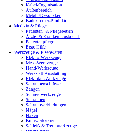
Kabel-Organisation
Außenbereich
Metall-/Dekohaken
Badezimmer-Produkte
Medizin & Pflege
Patienten- & Pflegebetten
Ärzte- & Krankenhausbedarf
Patientenpflege
Erste Hilfe
Werkzeuge & Eisenwaren
Elektro-Werkzeuge
Mess-Werkzeuge
Hand-Werkzeuge
Werkstatt-Ausstattung
Elektriker-Werkzeuge
Schraubenschlüssel
Zangen
Schneidwerkzeuge
Schrauben
Schraubverbindungen
Nägel
Haken
Bohrwerkzeuge
Schleif- & Trennwerkzeuge