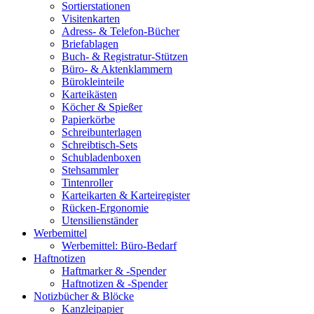
Sortierstationen
Visitenkarten
Adress- & Telefon-Bücher
Briefablagen
Buch- & Registratur-Stützen
Büro- & Aktenklammern
Bürokleinteile
Karteikästen
Köcher & Spießer
Papierkörbe
Schreibunterlagen
Schreibtisch-Sets
Schubladenboxen
Stehsammler
Tintenroller
Karteikarten & Karteiregister
Rücken-Ergonomie
Utensilienständer
Werbemittel
Werbemittel: Büro-Bedarf
Haftnotizen
Haftmarker & -Spender
Haftnotizen & -Spender
Notizbücher & Blöcke
Kanzleipapier