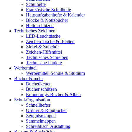
Schulhefte
Französische Schulhefte
Hausaufgabenhefte & Kalender
Blöcke & Notizbücher
Hefte schützen
Technisches Zeichnen
LED-Leuchttische
Zeichen-Tische & -Platten
Zirkel & Zubehör
Zeichen-Hilfsmittel
Technisches Schreiben
Technische Papiere
Werbemittel
Werbemittel: Schule & Studium
Bücher & mehr
Buchetiketten
Bücher schützen
Erinnerungs-Bücher & Alben
Schul-Organisation
Schnellhefter
Ordner & Ringbücher
Zeugnismappen
Sammelmappen
Schreibtisch-Austattung
Ranzen & Rucksäcke