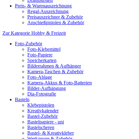
Drahtbürsten
Preis- & Warenauszeichnung
Regal-Auszeichnung
Preisauszeichner & Zubehör
Anschießpistolen & Zubehör
Zur Kategorie Hobby & Freizeit
Foto-Zubehör
Foto-Klebemittel
Foto-Papiere
Speicherkarten
Bilderrahmen & Aufhänger
Kamera-Taschen & Zubehör
Foto-Ablage
Kamera-Akkus & Foto-Batterien
Bilder-Aufhängung
Dia-Fotografie
Basteln
Klebepistolen
Kreativkalender
Bastel-Zubehör
Bastelpapiere - uni
Bastelscheren
Bastel- & Kreativkleber
Werkzeuge & Zubehör