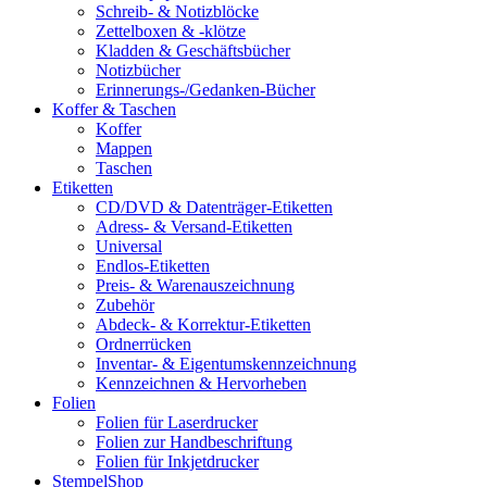
Schreib- & Notizblöcke
Zettelboxen & -klötze
Kladden & Geschäftsbücher
Notizbücher
Erinnerungs-/Gedanken-Bücher
Koffer & Taschen
Koffer
Mappen
Taschen
Etiketten
CD/DVD & Datenträger-Etiketten
Adress- & Versand-Etiketten
Universal
Endlos-Etiketten
Preis- & Warenauszeichnung
Zubehör
Abdeck- & Korrektur-Etiketten
Ordnerrücken
Inventar- & Eigentumskennzeichnung
Kennzeichnen & Hervorheben
Folien
Folien für Laserdrucker
Folien zur Handbeschriftung
Folien für Inkjetdrucker
StempelShop