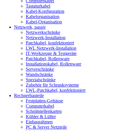
Computerkabel
Tastaturkabel
Kabel-Konfiguration
Kabelorganisation
Kabel-Organisation
Netzwerk, passiv
Netzwerkschränke
Netzwerk-Installation
Patchkabel, konfektioniert
LWL Netzwerk-Installation
IT-Werkzeuge & Testgeräte
Patchkabel, Rollenware
Installationskabel, Rollenware
Serverschränke
Wandschränke
Spezialschränke
Zubehör für Schranksysteme
LWL-Patchkabel, konfektioniert
Rechnerbauteile
Festplatten-Gehäuse
Computerkabel
Schnittstellenkarten
Kühler & Lüfter
Einbaurahmen
PC & Server Netzteile