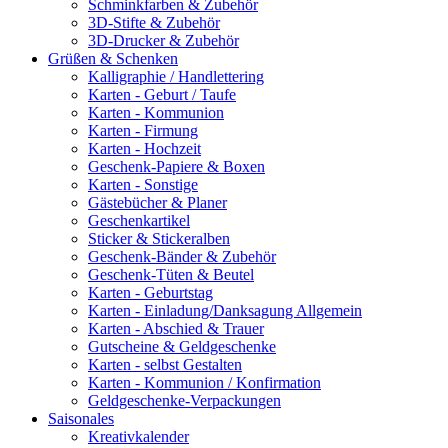
Schminkfarben & Zubehör
3D-Stifte & Zubehör
3D-Drucker & Zubehör
Grüßen & Schenken
Kalligraphie / Handlettering
Karten - Geburt / Taufe
Karten - Kommunion
Karten - Firmung
Karten - Hochzeit
Geschenk-Papiere & Boxen
Karten - Sonstige
Gästebücher & Planer
Geschenkartikel
Sticker & Stickeralben
Geschenk-Bänder & Zubehör
Geschenk-Tüten & Beutel
Karten - Geburtstag
Karten - Einladung/Danksagung Allgemein
Karten - Abschied & Trauer
Gutscheine & Geldgeschenke
Karten - selbst Gestalten
Karten - Kommunion / Konfirmation
Geldgeschenke-Verpackungen
Saisonales
Kreativkalender