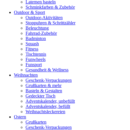
Laternen basteln
Schminkfarben & Zubehör
Outdoor & Sport
Outdoor-Aktivitäten
Stoppuhren & Schrittzähler
Beleuchtung
Fahrrad-Zubehör
Badminton
Squash
Fitness
Tischtennis
Funwheels
Funsport
Gesundheit & Wellness
Weihnachten
Geschenk-Verpackungen
Grußkarten & mehr
Basteln & Gestalten
Gedeckter Tisch
Adventskalender, unbefüllt
Adventskalender, befüllt
Weihnachtsleckereien
Ostern
Grußkarten
Geschenk-Verpackungen