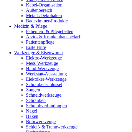
Kabel-Organisation
Außenbereich
Metall-/Dekohaken
Badezimmer-Produkte
Medizin & Pflege
Patienten- & Pflegebetten
Ärzte- & Krankenhausbedarf
Patientenpflege
Erste Hilfe
Werkzeuge & Eisenwaren
Elektro-Werkzeuge
Mess-Werkzeuge
Hand-Werkzeuge
Werkstatt-Ausstattung
Elektriker-Werkzeuge
Schraubenschlüssel
Zangen
Schneidwerkzeuge
Schrauben
Schraubverbindungen
Nägel
Haken
Bohrwerkzeuge
Schleif- & Trennwerkzeuge