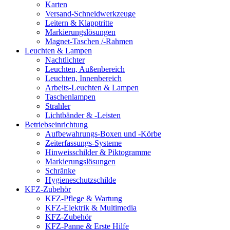
Karten
Versand-Schneidwerkzeuge
Leitern & Klapptritte
Markierungslösungen
Magnet-Taschen /-Rahmen
Leuchten & Lampen
Nachtlichter
Leuchten, Außenbereich
Leuchten, Innenbereich
Arbeits-Leuchten & Lampen
Taschenlampen
Strahler
Lichtbänder & -Leisten
Betriebseinrichtung
Aufbewahrungs-Boxen und -Körbe
Zeiterfassungs-Systeme
Hinweisschilder & Piktogramme
Markierungslösungen
Schränke
Hygieneschutzschilde
KFZ-Zubehör
KFZ-Pflege & Wartung
KFZ-Elektrik & Multimedia
KFZ-Zubehör
KFZ-Panne & Erste Hilfe