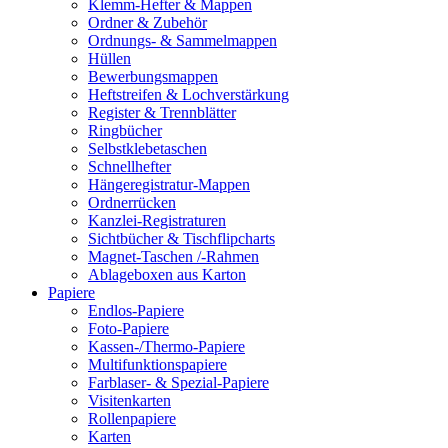
Klemm-Hefter & Mappen
Ordner & Zubehör
Ordnungs- & Sammelmappen
Hüllen
Bewerbungsmappen
Heftstreifen & Lochverstärkung
Register & Trennblätter
Ringbücher
Selbstklebetaschen
Schnellhefter
Hängeregistratur-Mappen
Ordnerrücken
Kanzlei-Registraturen
Sichtbücher & Tischflipcharts
Magnet-Taschen /-Rahmen
Ablageboxen aus Karton
Papiere
Endlos-Papiere
Foto-Papiere
Kassen-/Thermo-Papiere
Multifunktionspapiere
Farblaser- & Spezial-Papiere
Visitenkarten
Rollenpapiere
Karten