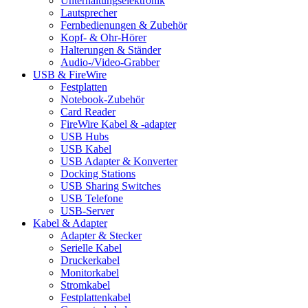
Unterhaltungselektronik
Lautsprecher
Fernbedienungen & Zubehör
Kopf- & Ohr-Hörer
Halterungen & Ständer
Audio-/Video-Grabber
USB & FireWire
Festplatten
Notebook-Zubehör
Card Reader
FireWire Kabel & -adapter
USB Hubs
USB Kabel
USB Adapter & Konverter
Docking Stations
USB Sharing Switches
USB Telefone
USB-Server
Kabel & Adapter
Adapter & Stecker
Serielle Kabel
Druckerkabel
Monitorkabel
Stromkabel
Festplattenkabel