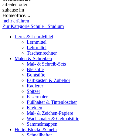
arbeiten oder
zuhause im
Homeoffice....
mehr erfahren
Zur Kategorie Schule - Studium
Lern- & Lehr-Mittel
Lernmittel
Lehrmittel
Taschenrechner
Malen & Schreiben
Mal- & Schreib-Sets
Bleistifte
Buntstifte
Farbkästen & Zubehör
Radierer
Spitzer
Fasermaler
Füllhalter & Tintenlöscher
Kreiden
Mal- & Zeichen-Papiere
Wachsmaler & Gelmalstifte
Sammelmappen
Hefte, Blöcke & mehr
Schnellhefter