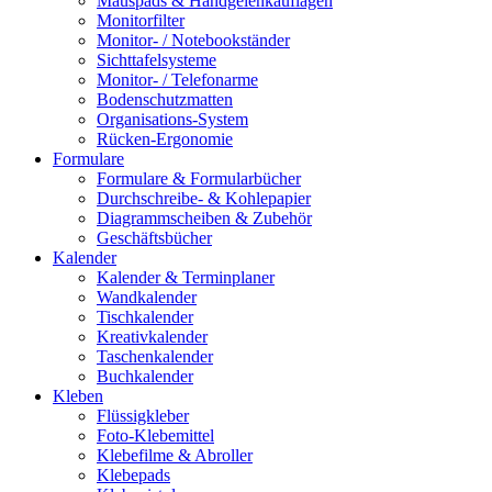
Mauspads & Handgelenkauflagen
Monitorfilter
Monitor- / Notebookständer
Sichttafelsysteme
Monitor- / Telefonarme
Bodenschutzmatten
Organisations-System
Rücken-Ergonomie
Formulare
Formulare & Formularbücher
Durchschreibe- & Kohlepapier
Diagrammscheiben & Zubehör
Geschäftsbücher
Kalender
Kalender & Terminplaner
Wandkalender
Tischkalender
Kreativkalender
Taschenkalender
Buchkalender
Kleben
Flüssigkleber
Foto-Klebemittel
Klebefilme & Abroller
Klebepads