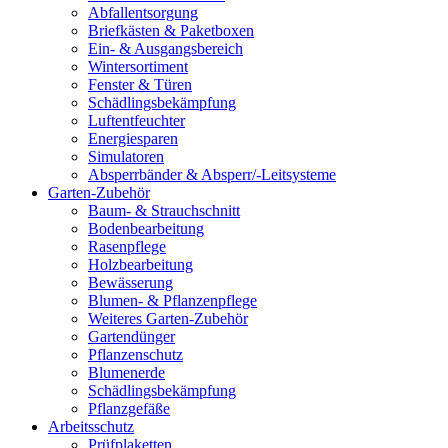
Abfallentsorgung
Briefkästen & Paketboxen
Ein- & Ausgangsbereich
Wintersortiment
Fenster & Türen
Schädlingsbekämpfung
Luftentfeuchter
Energiesparen
Simulatoren
Absperrbänder & Absperr/-Leitsysteme
Garten-Zubehör
Baum- & Strauchschnitt
Bodenbearbeitung
Rasenpflege
Holzbearbeitung
Bewässerung
Blumen- & Pflanzenpflege
Weiteres Garten-Zubehör
Gartendünger
Pflanzenschutz
Blumenerde
Schädlingsbekämpfung
Pflanzgefäße
Arbeitsschutz
Prüfplaketten