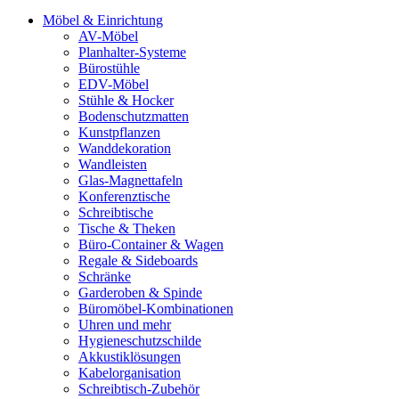
Möbel & Einrichtung
AV-Möbel
Planhalter-Systeme
Bürostühle
EDV-Möbel
Stühle & Hocker
Bodenschutzmatten
Kunstpflanzen
Wanddekoration
Wandleisten
Glas-Magnettafeln
Konferenztische
Schreibtische
Tische & Theken
Büro-Container & Wagen
Regale & Sideboards
Schränke
Garderoben & Spinde
Büromöbel-Kombinationen
Uhren und mehr
Hygieneschutzschilde
Akkustiklösungen
Kabelorganisation
Schreibtisch-Zubehör