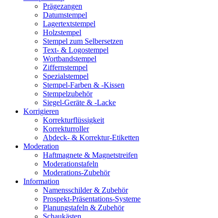
Prägezangen
Datumstempel
Lagertextstempel
Holzstempel
Stempel zum Selbersetzen
Text- & Logostempel
Wortbandstempel
Ziffernstempel
Spezialstempel
Stempel-Farben & -Kissen
Stempelzubehör
Siegel-Geräte & -Lacke
Korrigieren
Korrekturflüssigkeit
Korrekturroller
Abdeck- & Korrektur-Etiketten
Moderation
Haftmagnete & Magnetstreifen
Moderationstafeln
Moderations-Zubehör
Information
Namensschilder & Zubehör
Prospekt-Präsentations-Systeme
Planungstafeln & Zubehör
Schaukästen