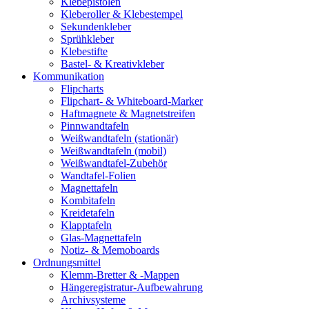
Klebepistolen
Kleberoller & Klebestempel
Sekundenkleber
Sprühkleber
Klebestifte
Bastel- & Kreativkleber
Kommunikation
Flipcharts
Flipchart- & Whiteboard-Marker
Haftmagnete & Magnetstreifen
Pinnwandtafeln
Weißwandtafeln (stationär)
Weißwandtafeln (mobil)
Weißwandtafel-Zubehör
Wandtafel-Folien
Magnettafeln
Kombitafeln
Kreidetafeln
Klapptafeln
Glas-Magnettafeln
Notiz- & Memoboards
Ordnungsmittel
Klemm-Bretter & -Mappen
Hängeregistratur-Aufbewahrung
Archivsysteme