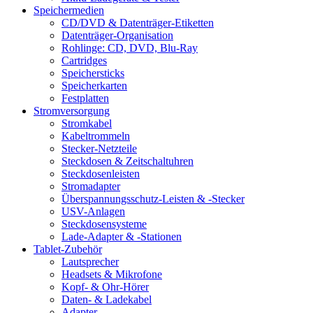
Speichermedien
CD/DVD & Datenträger-Etiketten
Datenträger-Organisation
Rohlinge: CD, DVD, Blu-Ray
Cartridges
Speichersticks
Speicherkarten
Festplatten
Stromversorgung
Stromkabel
Kabeltrommeln
Stecker-Netzteile
Steckdosen & Zeitschaltuhren
Steckdosenleisten
Stromadapter
Überspannungsschutz-Leisten & -Stecker
USV-Anlagen
Steckdosensysteme
Lade-Adapter & -Stationen
Tablet-Zubehör
Lautsprecher
Headsets & Mikrofone
Kopf- & Ohr-Hörer
Daten- & Ladekabel
Adapter