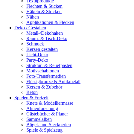
Textilprodukte
Flechten & Sticken
Häkeln & Stricken
Nähen
Applikationen & Flecken
Deko / Gestalten
Metall-/Dekohaken
Raum- & Tisch-Deko
Schmuck
Kerzen gestalten
Licht-Deko
Party-Deko
Struktur- & Reliefpasten
Motivschablonen
Foto-Transfermedien
Flüssigbronze & Antikmetall
Kerzen & Zubehör
Beton
Spielen & Freizeit
Knete & Modelliermasse
Ahnenforschung
Gästebücher & Planer
Sammelalben
Bügel- und Steckperlen
Spiele & Spielzeug