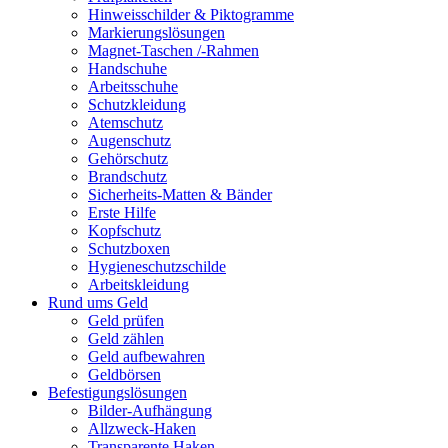
Hinweisschilder & Piktogramme
Markierungslösungen
Magnet-Taschen /-Rahmen
Handschuhe
Arbeitsschuhe
Schutzkleidung
Atemschutz
Augenschutz
Gehörschutz
Brandschutz
Sicherheits-Matten & Bänder
Erste Hilfe
Kopfschutz
Schutzboxen
Hygieneschutzschilde
Arbeitskleidung
Rund ums Geld
Geld prüfen
Geld zählen
Geld aufbewahren
Geldbörsen
Befestigungslösungen
Bilder-Aufhängung
Allzweck-Haken
Transparente Haken