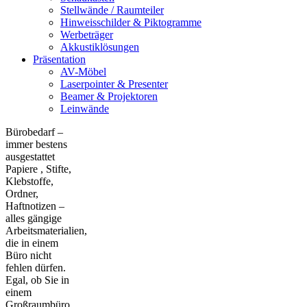
Stellwände / Raumteiler
Hinweisschilder & Piktogramme
Werbeträger
Akkustiklösungen
Präsentation
AV-Möbel
Laserpointer & Presenter
Beamer & Projektoren
Leinwände
Bürobedarf –
immer bestens
ausgestattet
Papiere , Stifte,
Klebstoffe,
Ordner,
Haftnotizen –
alles gängige
Arbeitsmaterialien,
die in einem
Büro nicht
fehlen dürfen.
Egal, ob Sie in
einem
Großraumbüro