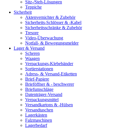
Sitz-/Steh-Lösungen
Teppiche
Sicherheit
Aktenvernichter & Zubehör
Sicherheits-Schlösser & -Kabel
Sicherheitsschränke & Zubehör
Tresore
Video-Überwachung
Notfall- & Bewegungsmelder
Lager & Versand
Scheren
Waagen
Verpackungs-Klebebänder
Sortierstationen
Adress- & Versand-Etiketten
Brief-Papiere
Brieföffner & - beschwerer
Briefumschläge
Datenträger-Versand
Verpackungsmittel
Versandkartons & -Hülsen
Versandtaschen
Lagerkästen
Falzmaschinen
Lagerbedarf