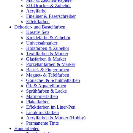
Mal- & Zeichen-Papiere
3D-Drucker & Zubehör
Acrylfarbe
Fineliner & Faserschreiber
Effektfarben
Dekorier- und Bastelfarben
Kreativ-Sets
Kreidefarbe & Zubehör
Universalmarker
Holzfarben & Zubehör
Textilfarben & Marker
Glasfarben & Marker
Porzellanfarben & Marker
Bastel- & Fingerfarben
Magnet- & Tafelfarben
Gouache- & Schulmalfarben
Öl- & Aquarellfarben
Sprühfarben & Lacke
Marmorierfarben
Plakatfarben
Effektfarben im Liner-Pen
Linoldruckfarben
Acrylfarben & Marker (Hobby)
Permanente Tinte
Handarbeiten