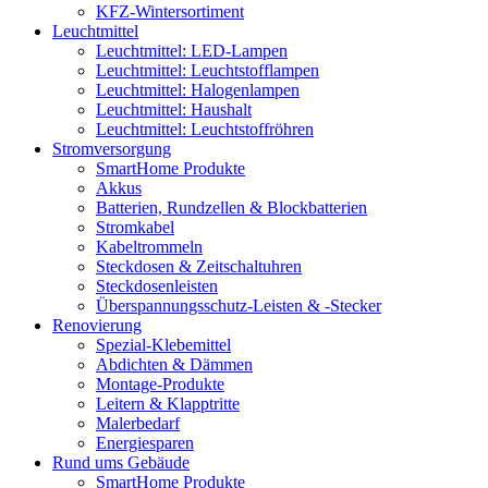
KFZ-Wintersortiment
Leuchtmittel
Leuchtmittel: LED-Lampen
Leuchtmittel: Leuchtstofflampen
Leuchtmittel: Halogenlampen
Leuchtmittel: Haushalt
Leuchtmittel: Leuchtstoffröhren
Stromversorgung
SmartHome Produkte
Akkus
Batterien, Rundzellen & Blockbatterien
Stromkabel
Kabeltrommeln
Steckdosen & Zeitschaltuhren
Steckdosenleisten
Überspannungsschutz-Leisten & -Stecker
Renovierung
Spezial-Klebemittel
Abdichten & Dämmen
Montage-Produkte
Leitern & Klapptritte
Malerbedarf
Energiesparen
Rund ums Gebäude
SmartHome Produkte