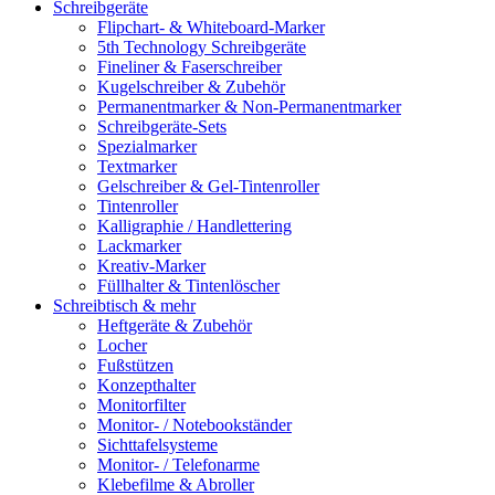
Schreibgeräte
Flipchart- & Whiteboard-Marker
5th Technology Schreibgeräte
Fineliner & Faserschreiber
Kugelschreiber & Zubehör
Permanentmarker & Non-Permanentmarker
Schreibgeräte-Sets
Spezialmarker
Textmarker
Gelschreiber & Gel-Tintenroller
Tintenroller
Kalligraphie / Handlettering
Lackmarker
Kreativ-Marker
Füllhalter & Tintenlöscher
Schreibtisch & mehr
Heftgeräte & Zubehör
Locher
Fußstützen
Konzepthalter
Monitorfilter
Monitor- / Notebookständer
Sichttafelsysteme
Monitor- / Telefonarme
Klebefilme & Abroller