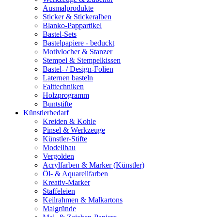
Ausmalprodukte
Sticker & Stickeralben
Blanko-Pappartikel
Bastel-Sets
Bastelpapiere - beduckt
Motivlocher & Stanzer
Stempel & Stempelkissen
Bastel- / Design-Folien
Laternen basteln
Falttechniken
Holzprogramm
Buntstifte
Künstlerbedarf
Kreiden & Kohle
Pinsel & Werkzeuge
Künstler-Stifte
Modellbau
Vergolden
Acrylfarben & Marker (Künstler)
Öl- & Aquarellfarben
Kreativ-Marker
Staffeleien
Keilrahmen & Malkartons
Malgründe