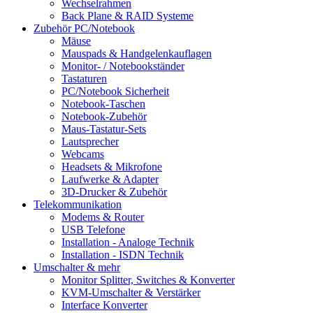
Wechselrahmen
Back Plane & RAID Systeme
Zubehör PC/Notebook
Mäuse
Mauspads & Handgelenkauflagen
Monitor- / Notebookständer
Tastaturen
PC/Notebook Sicherheit
Notebook-Taschen
Notebook-Zubehör
Maus-Tastatur-Sets
Lautsprecher
Webcams
Headsets & Mikrofone
Laufwerke & Adapter
3D-Drucker & Zubehör
Telekommunikation
Modems & Router
USB Telefone
Installation - Analoge Technik
Installation - ISDN Technik
Umschalter & mehr
Monitor Splitter, Switches & Konverter
KVM-Umschalter & Verstärker
Interface Konverter