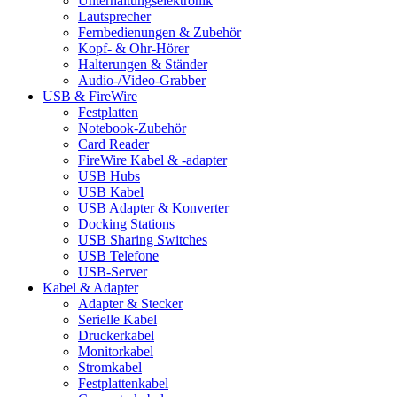
Unterhaltungselektronik
Lautsprecher
Fernbedienungen & Zubehör
Kopf- & Ohr-Hörer
Halterungen & Ständer
Audio-/Video-Grabber
USB & FireWire
Festplatten
Notebook-Zubehör
Card Reader
FireWire Kabel & -adapter
USB Hubs
USB Kabel
USB Adapter & Konverter
Docking Stations
USB Sharing Switches
USB Telefone
USB-Server
Kabel & Adapter
Adapter & Stecker
Serielle Kabel
Druckerkabel
Monitorkabel
Stromkabel
Festplattenkabel