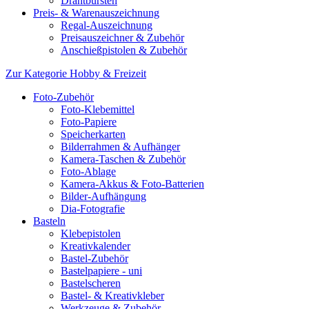
Drahtbürsten
Preis- & Warenauszeichnung
Regal-Auszeichnung
Preisauszeichner & Zubehör
Anschießpistolen & Zubehör
Zur Kategorie Hobby & Freizeit
Foto-Zubehör
Foto-Klebemittel
Foto-Papiere
Speicherkarten
Bilderrahmen & Aufhänger
Kamera-Taschen & Zubehör
Foto-Ablage
Kamera-Akkus & Foto-Batterien
Bilder-Aufhängung
Dia-Fotografie
Basteln
Klebepistolen
Kreativkalender
Bastel-Zubehör
Bastelpapiere - uni
Bastelscheren
Bastel- & Kreativkleber
Werkzeuge & Zubehör