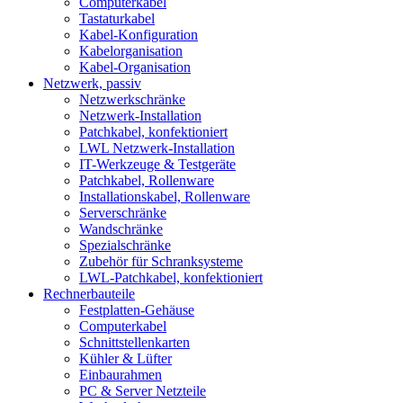
Computerkabel
Tastaturkabel
Kabel-Konfiguration
Kabelorganisation
Kabel-Organisation
Netzwerk, passiv
Netzwerkschränke
Netzwerk-Installation
Patchkabel, konfektioniert
LWL Netzwerk-Installation
IT-Werkzeuge & Testgeräte
Patchkabel, Rollenware
Installationskabel, Rollenware
Serverschränke
Wandschränke
Spezialschränke
Zubehör für Schranksysteme
LWL-Patchkabel, konfektioniert
Rechnerbauteile
Festplatten-Gehäuse
Computerkabel
Schnittstellenkarten
Kühler & Lüfter
Einbaurahmen
PC & Server Netzteile