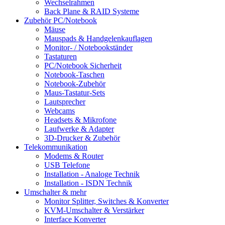
Wechselrahmen
Back Plane & RAID Systeme
Zubehör PC/Notebook
Mäuse
Mauspads & Handgelenkauflagen
Monitor- / Notebookständer
Tastaturen
PC/Notebook Sicherheit
Notebook-Taschen
Notebook-Zubehör
Maus-Tastatur-Sets
Lautsprecher
Webcams
Headsets & Mikrofone
Laufwerke & Adapter
3D-Drucker & Zubehör
Telekommunikation
Modems & Router
USB Telefone
Installation - Analoge Technik
Installation - ISDN Technik
Umschalter & mehr
Monitor Splitter, Switches & Konverter
KVM-Umschalter & Verstärker
Interface Konverter