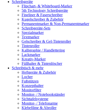
Schreibgeräte
Flipchart- & Whiteboard-Marker
5th Technology Schreibgeräte
Fineliner & Faserschreiber
Kugelschreiber & Zubehör
Permanentmarker & Non-Permanentmarker
Schreibgeräte-Sets
Spezialmarker
Textmarker
Gelschreiber & Gel-Tintenroller
Tintenroller
Kalligraphie / Handlettering
Lackmarker
Kreativ-Marker
Füllhalter & Tintenlöscher
Schreibtisch & mehr
Heftgeräte & Zubehör
Locher
Fußstützen
Konzepthalter
Monitorfilter
Monitor- / Notebookständer
Sichttafelsysteme
Monitor- / Telefonarme
Klebefilme & Abroller