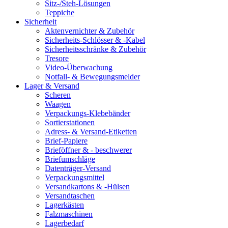
Sitz-/Steh-Lösungen
Teppiche
Sicherheit
Aktenvernichter & Zubehör
Sicherheits-Schlösser & -Kabel
Sicherheitsschränke & Zubehör
Tresore
Video-Überwachung
Notfall- & Bewegungsmelder
Lager & Versand
Scheren
Waagen
Verpackungs-Klebebänder
Sortierstationen
Adress- & Versand-Etiketten
Brief-Papiere
Brieföffner & - beschwerer
Briefumschläge
Datenträger-Versand
Verpackungsmittel
Versandkartons & -Hülsen
Versandtaschen
Lagerkästen
Falzmaschinen
Lagerbedarf