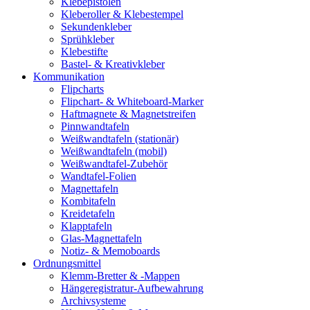
Klebepistolen
Kleberoller & Klebestempel
Sekundenkleber
Sprühkleber
Klebestifte
Bastel- & Kreativkleber
Kommunikation
Flipcharts
Flipchart- & Whiteboard-Marker
Haftmagnete & Magnetstreifen
Pinnwandtafeln
Weißwandtafeln (stationär)
Weißwandtafeln (mobil)
Weißwandtafel-Zubehör
Wandtafel-Folien
Magnettafeln
Kombitafeln
Kreidetafeln
Klapptafeln
Glas-Magnettafeln
Notiz- & Memoboards
Ordnungsmittel
Klemm-Bretter & -Mappen
Hängeregistratur-Aufbewahrung
Archivsysteme