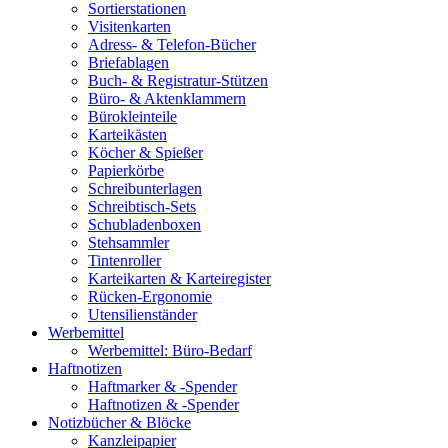
Sortierstationen
Visitenkarten
Adress- & Telefon-Bücher
Briefablagen
Buch- & Registratur-Stützen
Büro- & Aktenklammern
Bürokleinteile
Karteikästen
Köcher & Spießer
Papierkörbe
Schreibunterlagen
Schreibtisch-Sets
Schubladenboxen
Stehsammler
Tintenroller
Karteikarten & Karteiregister
Rücken-Ergonomie
Utensilienständer
Werbemittel
Werbemittel: Büro-Bedarf
Haftnotizen
Haftmarker & -Spender
Haftnotizen & -Spender
Notizbücher & Blöcke
Kanzleipapier