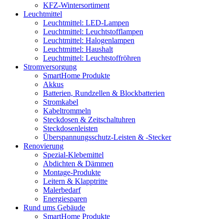
KFZ-Wintersortiment
Leuchtmittel
Leuchtmittel: LED-Lampen
Leuchtmittel: Leuchtstofflampen
Leuchtmittel: Halogenlampen
Leuchtmittel: Haushalt
Leuchtmittel: Leuchtstoffröhren
Stromversorgung
SmartHome Produkte
Akkus
Batterien, Rundzellen & Blockbatterien
Stromkabel
Kabeltrommeln
Steckdosen & Zeitschaltuhren
Steckdosenleisten
Überspannungsschutz-Leisten & -Stecker
Renovierung
Spezial-Klebemittel
Abdichten & Dämmen
Montage-Produkte
Leitern & Klapptritte
Malerbedarf
Energiesparen
Rund ums Gebäude
SmartHome Produkte