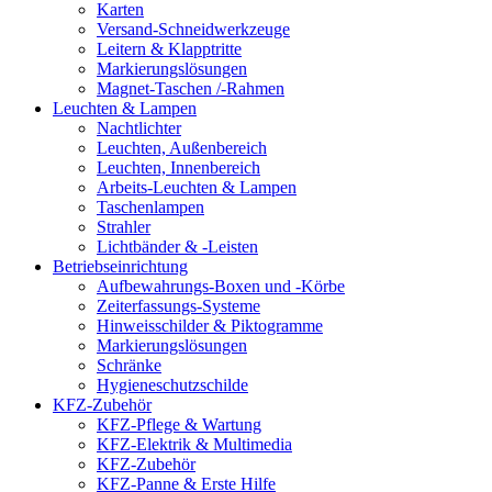
Karten
Versand-Schneidwerkzeuge
Leitern & Klapptritte
Markierungslösungen
Magnet-Taschen /-Rahmen
Leuchten & Lampen
Nachtlichter
Leuchten, Außenbereich
Leuchten, Innenbereich
Arbeits-Leuchten & Lampen
Taschenlampen
Strahler
Lichtbänder & -Leisten
Betriebseinrichtung
Aufbewahrungs-Boxen und -Körbe
Zeiterfassungs-Systeme
Hinweisschilder & Piktogramme
Markierungslösungen
Schränke
Hygieneschutzschilde
KFZ-Zubehör
KFZ-Pflege & Wartung
KFZ-Elektrik & Multimedia
KFZ-Zubehör
KFZ-Panne & Erste Hilfe