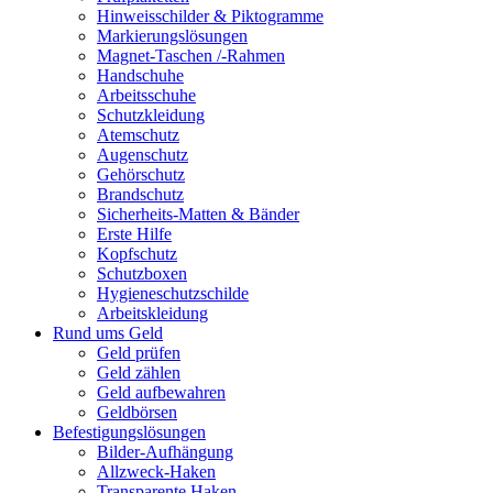
Hinweisschilder & Piktogramme
Markierungslösungen
Magnet-Taschen /-Rahmen
Handschuhe
Arbeitsschuhe
Schutzkleidung
Atemschutz
Augenschutz
Gehörschutz
Brandschutz
Sicherheits-Matten & Bänder
Erste Hilfe
Kopfschutz
Schutzboxen
Hygieneschutzschilde
Arbeitskleidung
Rund ums Geld
Geld prüfen
Geld zählen
Geld aufbewahren
Geldbörsen
Befestigungslösungen
Bilder-Aufhängung
Allzweck-Haken
Transparente Haken