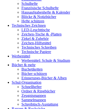
Schulhefte
Französische Schulhefte
Hausaufgabenhefte & Kalender
Blöcke & Notizbücher
Hefte schützen
Technisches Zeichnen
LED-Leuchttische
Zeichen-Tische & -Platten
Zirkel & Zubehör
Zeichen-Hilfsmittel
Technisches Schreiben
Technische Papiere
Werbemittel
Werbemittel: Schule & Studium
Bücher & mehr
Buchetiketten
Bücher schützen
Erinnerungs-Bücher & Alben
Schul-Organisation
Schnellhefter
Ordner & Ringbücher
Zeugnismappen
Sammelmappen
Schreibtisch-Austattung
Ranzen & Rucksäcke