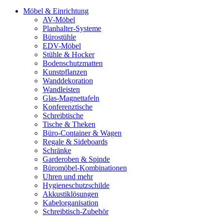
Möbel & Einrichtung
AV-Möbel
Planhalter-Systeme
Bürostühle
EDV-Möbel
Stühle & Hocker
Bodenschutzmatten
Kunstpflanzen
Wanddekoration
Wandleisten
Glas-Magnettafeln
Konferenztische
Schreibtische
Tische & Theken
Büro-Container & Wagen
Regale & Sideboards
Schränke
Garderoben & Spinde
Büromöbel-Kombinationen
Uhren und mehr
Hygieneschutzschilde
Akkustiklösungen
Kabelorganisation
Schreibtisch-Zubehör