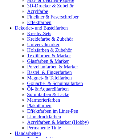
Mal- & Zeichen-Papiere
3D-Drucker & Zubehör
Acrylfarbe
Fineliner & Faserschreiber
Effektfarben
Dekorier- und Bastelfarben
Kreativ-Sets
Kreidefarbe & Zubehör
Universalmarker
Holzfarben & Zubehör
Textilfarben & Marker
Glasfarben & Marker
Porzellanfarben & Marker
Bastel- & Fingerfarben
Magnet- & Tafelfarben
Gouache- & Schulmalfarben
Öl- & Aquarellfarben
Sprühfarben & Lacke
Marmorierfarben
Plakatfarben
Effektfarben im Liner-Pen
Linoldruckfarben
Acrylfarben & Marker (Hobby)
Permanente Tinte
Handarbeiten