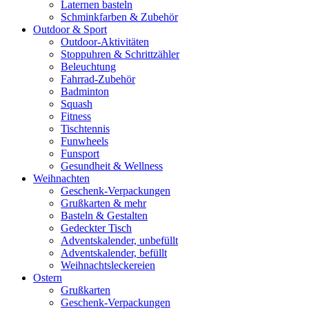
Laternen basteln
Schminkfarben & Zubehör
Outdoor & Sport
Outdoor-Aktivitäten
Stoppuhren & Schrittzähler
Beleuchtung
Fahrrad-Zubehör
Badminton
Squash
Fitness
Tischtennis
Funwheels
Funsport
Gesundheit & Wellness
Weihnachten
Geschenk-Verpackungen
Grußkarten & mehr
Basteln & Gestalten
Gedeckter Tisch
Adventskalender, unbefüllt
Adventskalender, befüllt
Weihnachtsleckereien
Ostern
Grußkarten
Geschenk-Verpackungen