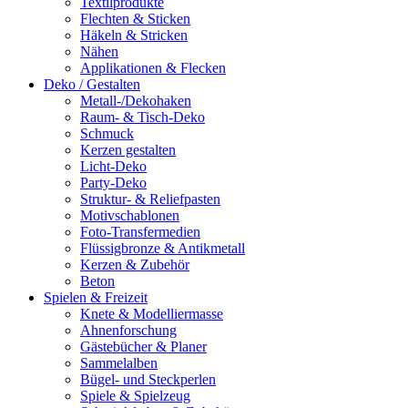
Textilprodukte
Flechten & Sticken
Häkeln & Stricken
Nähen
Applikationen & Flecken
Deko / Gestalten
Metall-/Dekohaken
Raum- & Tisch-Deko
Schmuck
Kerzen gestalten
Licht-Deko
Party-Deko
Struktur- & Reliefpasten
Motivschablonen
Foto-Transfermedien
Flüssigbronze & Antikmetall
Kerzen & Zubehör
Beton
Spielen & Freizeit
Knete & Modelliermasse
Ahnenforschung
Gästebücher & Planer
Sammelalben
Bügel- und Steckperlen
Spiele & Spielzeug