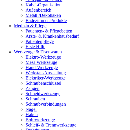
Kabel-Organisation
Außenbereich
Metall-/Dekohaken
Badezimmer-Produkte
Medizin & Pflege
Patienten- & Pflegebetten
Ärzte- & Krankenhausbedarf
Patientenpflege
Erste Hilfe
Werkzeuge & Eisenwaren
Elektro-Werkzeuge
Mess-Werkzeuge
Hand-Werkzeuge
Werkstatt-Ausstattung
Elektriker-Werkzeuge
Schraubenschlüssel
Zangen
Schneidwerkzeuge
Schrauben
Schraubverbindungen
Nägel
Haken
Bohrwerkzeuge
Schleif- & Trennwerkzeuge