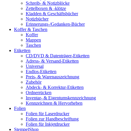
Schreib- & Notizblöcke
Zettelboxen & -klötze
Kladden & Geschäftsbücher
Notizbücher
Erinnerungs-/Gedanken-Bücher
Koffer & Taschen
Koffer
Mappen
Taschen
Etiketten
CD/DVD & Datenträger-Etiketten
Adress- & Versand-Etiketten
Universal
Endlos-Etiketten
Preis- & Warenauszeichnung
Zubehör
Abdeck- & Korrektur-Etiketten
Ordnerrücken
Inventar- & Eigentumskennzeichnung
Kennzeichnen & Hervorheben
Folien
Folien für Laserdrucker
Folien zur Handbeschriftung
Folien für Inkjetdrucker
StempelShop