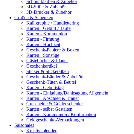
Schminkfarben & Zubehör
3D-Stifte & Zubehör
3D-Drucker & Zubehör
Grüßen & Schenken
Kalligraphie / Handlettering
Karten - Geburt / Taufe
Karten - Kommunion
Karten - Firmung
Karten - Hochzeit
Geschenk-Papiere & Boxen
Karten - Sonstige
Gästebücher & Planer
Geschenkartikel
Sticker & Stickeralben
Geschenk-Bänder & Zubehör
Geschenk-Tüten & Beutel
Karten - Geburtstag
Karten - Einladung/Danksagung Allgemein
Karten - Abschied & Trauer
Gutscheine & Geldgeschenke
Karten - selbst Gestalten
Karten - Kommunion / Konfirmation
Geldgeschenke-Verpackungen
Saisonales
Kreativkalender