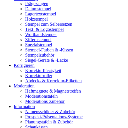
Prägezangen
Datumstempel
Lagertextstempel
Holzstempel
Stempel zum Selbersetzen
Text- & Logostempel
Wortbandstempel
Ziffernstempel
Spezialstempel
Stempel-Farben & -Kissen
Stempelzubehör
Siegel-Geräte & -Lacke
Korrigieren
Korrekturflüssigkeit
Korrekturroller
Abdeck- & Korrektur-Etiketten
Moderation
Haftmagnete & Magnetstreifen
Moderationstafeln
Moderations-Zubehör
Information
Namensschilder & Zubehör
Prospekt-Präsentations-Systeme
Planungstafeln & Zubehör
Schaukästen