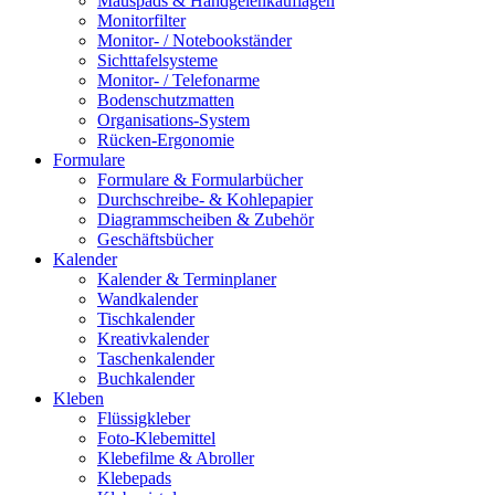
Mauspads & Handgelenkauflagen
Monitorfilter
Monitor- / Notebookständer
Sichttafelsysteme
Monitor- / Telefonarme
Bodenschutzmatten
Organisations-System
Rücken-Ergonomie
Formulare
Formulare & Formularbücher
Durchschreibe- & Kohlepapier
Diagrammscheiben & Zubehör
Geschäftsbücher
Kalender
Kalender & Terminplaner
Wandkalender
Tischkalender
Kreativkalender
Taschenkalender
Buchkalender
Kleben
Flüssigkleber
Foto-Klebemittel
Klebefilme & Abroller
Klebepads