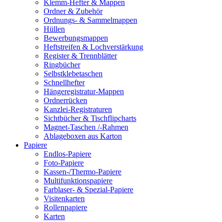
Klemm-Hefter & Mappen
Ordner & Zubehör
Ordnungs- & Sammelmappen
Hüllen
Bewerbungsmappen
Heftstreifen & Lochverstärkung
Register & Trennblätter
Ringbücher
Selbstklebetaschen
Schnellhefter
Hängeregistratur-Mappen
Ordnerrücken
Kanzlei-Registraturen
Sichtbücher & Tischflipcharts
Magnet-Taschen /-Rahmen
Ablageboxen aus Karton
Papiere
Endlos-Papiere
Foto-Papiere
Kassen-/Thermo-Papiere
Multifunktionspapiere
Farblaser- & Spezial-Papiere
Visitenkarten
Rollenpapiere
Karten