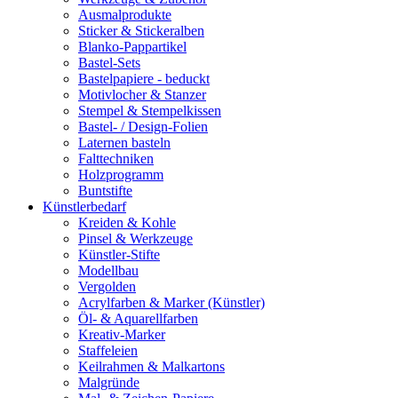
Ausmalprodukte
Sticker & Stickeralben
Blanko-Pappartikel
Bastel-Sets
Bastelpapiere - beduckt
Motivlocher & Stanzer
Stempel & Stempelkissen
Bastel- / Design-Folien
Laternen basteln
Falttechniken
Holzprogramm
Buntstifte
Künstlerbedarf
Kreiden & Kohle
Pinsel & Werkzeuge
Künstler-Stifte
Modellbau
Vergolden
Acrylfarben & Marker (Künstler)
Öl- & Aquarellfarben
Kreativ-Marker
Staffeleien
Keilrahmen & Malkartons
Malgründe