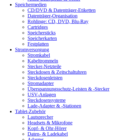
Speichermedien
CD/DVD & Datenträger-Etiketten
Datenträger-Organisation
Rohlinge: CD, DVD, Blu-Ray
Cartridges
Speichersticks
Speicherkarten
Festplatten
Stromversorgung
Stromkabel
Kabeltrommeln
Stecker-Netzteile
Steckdosen & Zeitschaltuhren
Steckdosenleisten
Stromadapter
Überspannungsschutz-Leisten & -Stecker
USV-Anlagen
Steckdosensysteme
Lade-Adapter & -Stationen
Tablet-Zubehör
Lautsprecher
Headsets & Mikrofone
Kopf- & Ohr-Hörer
Daten- & Ladekabel
Adapter