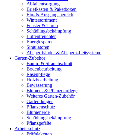
Abfallentsorgung
Briefkästen & Paketboxen
Ein- & Ausgangsbereich
Wintersortiment
Fenster & Türen
Schädlingsbekämpfung
Luftentfeuchter
Energiesparen
Simulatoren
Absperrbänder & Absperr/-Leitsysteme
Garten-Zubehör
Baum- & Strauchschnitt
Bodenbearbeitung
Rasenpflege
Holzbearbeitung
Bewässerung
Blumen- & Pflanzenpflege
Weiteres Garten-Zubehör
Gartendünger
Pflanzenschutz
Blumenerde
Schädlingsbekämpfung
Pflanzgefäße
Arbeitsschutz
Prüfplaketten