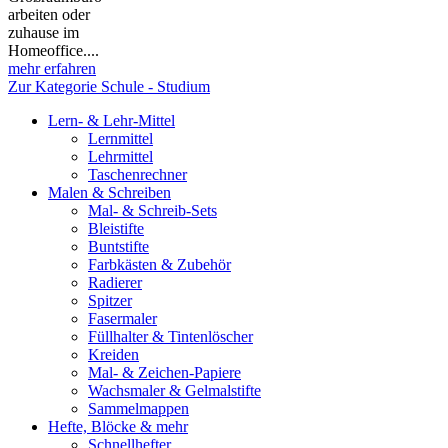
arbeiten oder
zuhause im
Homeoffice....
mehr erfahren
Zur Kategorie Schule - Studium
Lern- & Lehr-Mittel
Lernmittel
Lehrmittel
Taschenrechner
Malen & Schreiben
Mal- & Schreib-Sets
Bleistifte
Buntstifte
Farbkästen & Zubehör
Radierer
Spitzer
Fasermaler
Füllhalter & Tintenlöscher
Kreiden
Mal- & Zeichen-Papiere
Wachsmaler & Gelmalstifte
Sammelmappen
Hefte, Blöcke & mehr
Schnellhefter