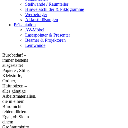
Stellwände / Raumteiler
Hinweisschilder & Piktogramme
Werbeträger
Akkustiklösungen
Präsentation
AV-Möbel
Laserpointer & Presenter
Beamer & Projektoren
Leinwände
Bürobedarf –
immer bestens
ausgestattet
Papiere , Stifte,
Klebstoffe,
Ordner,
Haftnotizen –
alles gängige
Arbeitsmaterialien,
die in einem
Büro nicht
fehlen dürfen.
Egal, ob Sie in
einem
Großraumbüro