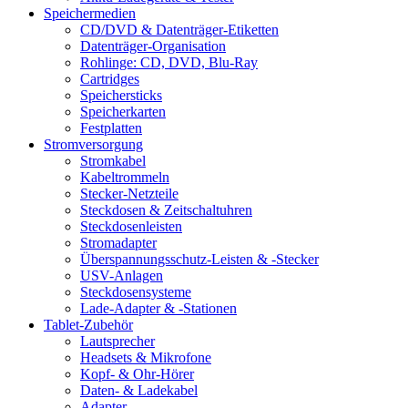
Speichermedien
CD/DVD & Datenträger-Etiketten
Datenträger-Organisation
Rohlinge: CD, DVD, Blu-Ray
Cartridges
Speichersticks
Speicherkarten
Festplatten
Stromversorgung
Stromkabel
Kabeltrommeln
Stecker-Netzteile
Steckdosen & Zeitschaltuhren
Steckdosenleisten
Stromadapter
Überspannungsschutz-Leisten & -Stecker
USV-Anlagen
Steckdosensysteme
Lade-Adapter & -Stationen
Tablet-Zubehör
Lautsprecher
Headsets & Mikrofone
Kopf- & Ohr-Hörer
Daten- & Ladekabel
Adapter