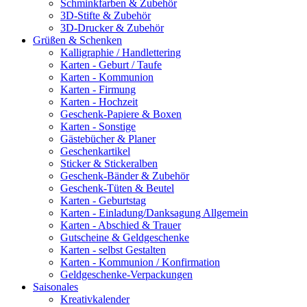
Schminkfarben & Zubehör
3D-Stifte & Zubehör
3D-Drucker & Zubehör
Grüßen & Schenken
Kalligraphie / Handlettering
Karten - Geburt / Taufe
Karten - Kommunion
Karten - Firmung
Karten - Hochzeit
Geschenk-Papiere & Boxen
Karten - Sonstige
Gästebücher & Planer
Geschenkartikel
Sticker & Stickeralben
Geschenk-Bänder & Zubehör
Geschenk-Tüten & Beutel
Karten - Geburtstag
Karten - Einladung/Danksagung Allgemein
Karten - Abschied & Trauer
Gutscheine & Geldgeschenke
Karten - selbst Gestalten
Karten - Kommunion / Konfirmation
Geldgeschenke-Verpackungen
Saisonales
Kreativkalender