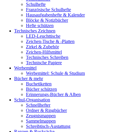
Schulhefte
Französische Schulhefte
Hausaufgabenhefte & Kalender
Blöcke & Notizbücher
Hefte schützen
Technisches Zeichnen
LED-Leuchttische
Zeichen-Tische & -Platten
Zirkel & Zubehör
Zeichen-Hilfsmittel
Technisches Schreiben
Technische Papiere
Werbemittel
Werbemittel: Schule & Studium
Bücher & mehr
Buchetiketten
Bücher schützen
Erinnerungs-Bücher & Alben
Schul-Organisation
Schnellhefter
Ordner & Ringbücher
Zeugnismappen
Sammelmappen
Schreibtisch-Austattung
Ranzen & Rucksäcke