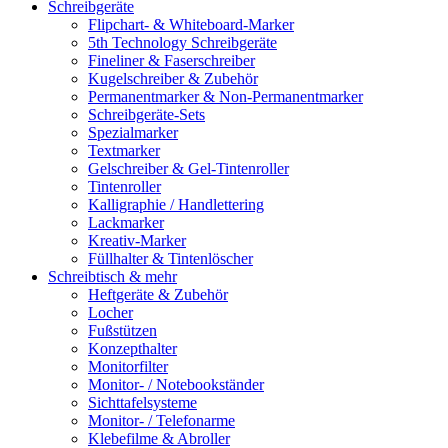
Schreibgeräte
Flipchart- & Whiteboard-Marker
5th Technology Schreibgeräte
Fineliner & Faserschreiber
Kugelschreiber & Zubehör
Permanentmarker & Non-Permanentmarker
Schreibgeräte-Sets
Spezialmarker
Textmarker
Gelschreiber & Gel-Tintenroller
Tintenroller
Kalligraphie / Handlettering
Lackmarker
Kreativ-Marker
Füllhalter & Tintenlöscher
Schreibtisch & mehr
Heftgeräte & Zubehör
Locher
Fußstützen
Konzepthalter
Monitorfilter
Monitor- / Notebookständer
Sichttafelsysteme
Monitor- / Telefonarme
Klebefilme & Abroller