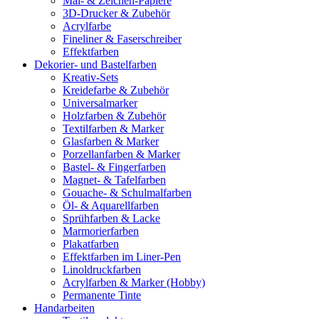
Mal- & Zeichen-Papiere
3D-Drucker & Zubehör
Acrylfarbe
Fineliner & Faserschreiber
Effektfarben
Dekorier- und Bastelfarben
Kreativ-Sets
Kreidefarbe & Zubehör
Universalmarker
Holzfarben & Zubehör
Textilfarben & Marker
Glasfarben & Marker
Porzellanfarben & Marker
Bastel- & Fingerfarben
Magnet- & Tafelfarben
Gouache- & Schulmalfarben
Öl- & Aquarellfarben
Sprühfarben & Lacke
Marmorierfarben
Plakatfarben
Effektfarben im Liner-Pen
Linoldruckfarben
Acrylfarben & Marker (Hobby)
Permanente Tinte
Handarbeiten