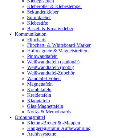
Klebepistolen
Kleberoller & Klebestempel
Sekundenkleber
Sprühkleber
Klebestifte
Bastel- & Kreativkleber
Kommunikation
Flipcharts
Flipchart- & Whiteboard-Marker
Haftmagnete & Magnetstreifen
Pinnwandtafeln
Weißwandtafeln (stationär)
Weißwandtafeln (mobil)
Weißwandtafel-Zubehör
Wandtafel-Folien
Magnettafeln
Kombitafeln
Kreidetafeln
Klapptafeln
Glas-Magnettafeln
Notiz- & Memoboards
Ordnungsmittel
Klemm-Bretter & -Mappen
Hängeregistratur-Aufbewahrung
Archivsysteme