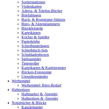
Sortierstationen
Visitenkarten
Adress- & Telefon-Bücher
Briefablagen
Buch- & Registratur-Stützen
Büro- & Aktenklammern
Bürokleinteile
Karteikästen
Köcher & Spießer
Papierkörbe
Schreibunterlagen
Schreibtisch-Sets
Schubladenboxen
Stehsammler
Tintenroller
Karteikarten & Karteiregister
Rücken-Ergonomie
Utensilienständer
Werbemittel
Werbemittel: Büro-Bedarf
Haftnotizen
Haftmarker & -Spender
Haftnotizen & -Spender
Notizbücher & Blöcke
Kanzleipapier