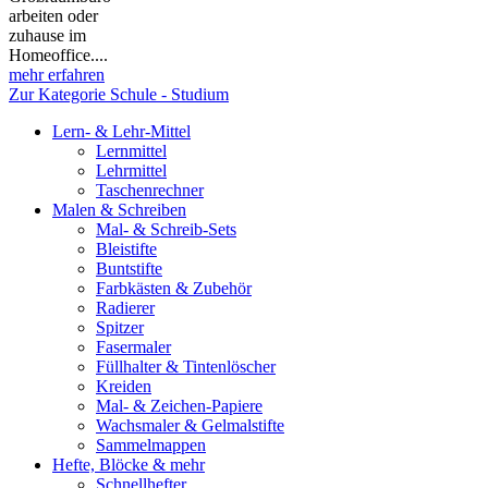
arbeiten oder
zuhause im
Homeoffice....
mehr erfahren
Zur Kategorie Schule - Studium
Lern- & Lehr-Mittel
Lernmittel
Lehrmittel
Taschenrechner
Malen & Schreiben
Mal- & Schreib-Sets
Bleistifte
Buntstifte
Farbkästen & Zubehör
Radierer
Spitzer
Fasermaler
Füllhalter & Tintenlöscher
Kreiden
Mal- & Zeichen-Papiere
Wachsmaler & Gelmalstifte
Sammelmappen
Hefte, Blöcke & mehr
Schnellhefter