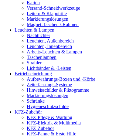
Karten
Versand-Schneidwerkzeuge
Leitern & Klapptritte
Markierungslösungen
Magnet-Taschen /-Rahmen
Leuchten & Lampen
Nachtlichter
Leuchten, Außenbereich
Leuchten, Innenbereich
Arbeits-Leuchten & Lampen
Taschenlampen
Strahler
Lichtbänder & -Leisten
Betriebseinrichtung
Aufbewahrungs-Boxen und -Körbe
Zeiterfassungs-Systeme
Hinweisschilder & Piktogramme
Markierungslösungen
Schränke
Hygieneschutzschilde
KFZ-Zubehör
KFZ-Pflege & Wartung
KFZ-Elektrik & Multimedia
KFZ-Zubehör
KFZ-Panne & Erste Hilfe