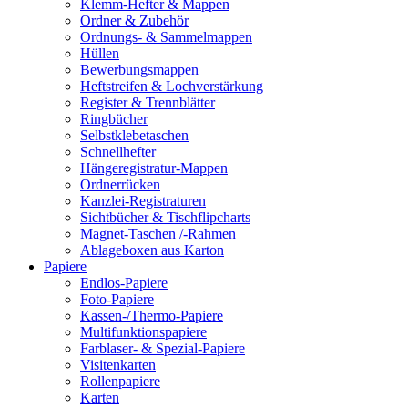
Klemm-Hefter & Mappen
Ordner & Zubehör
Ordnungs- & Sammelmappen
Hüllen
Bewerbungsmappen
Heftstreifen & Lochverstärkung
Register & Trennblätter
Ringbücher
Selbstklebetaschen
Schnellhefter
Hängeregistratur-Mappen
Ordnerrücken
Kanzlei-Registraturen
Sichtbücher & Tischflipcharts
Magnet-Taschen /-Rahmen
Ablageboxen aus Karton
Papiere
Endlos-Papiere
Foto-Papiere
Kassen-/Thermo-Papiere
Multifunktionspapiere
Farblaser- & Spezial-Papiere
Visitenkarten
Rollenpapiere
Karten