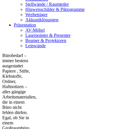
Stellwände / Raumteiler
Hinweisschilder & Piktogramme
Werbeträger
Akkustiklösungen
Präsentation
AV-Möbel
Laserpointer & Presenter
Beamer & Projektoren
Leinwände
Bürobedarf –
immer bestens
ausgestattet
Papiere , Stifte,
Klebstoffe,
Ordner,
Haftnotizen –
alles gängige
Arbeitsmaterialien,
die in einem
Büro nicht
fehlen dürfen.
Egal, ob Sie in
einem
Großraumbüro