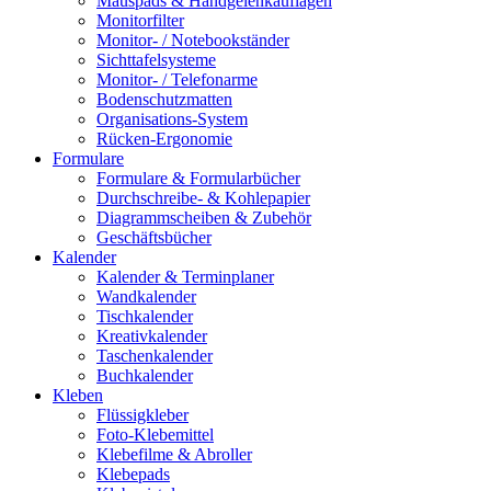
Mauspads & Handgelenkauflagen
Monitorfilter
Monitor- / Notebookständer
Sichttafelsysteme
Monitor- / Telefonarme
Bodenschutzmatten
Organisations-System
Rücken-Ergonomie
Formulare
Formulare & Formularbücher
Durchschreibe- & Kohlepapier
Diagrammscheiben & Zubehör
Geschäftsbücher
Kalender
Kalender & Terminplaner
Wandkalender
Tischkalender
Kreativkalender
Taschenkalender
Buchkalender
Kleben
Flüssigkleber
Foto-Klebemittel
Klebefilme & Abroller
Klebepads