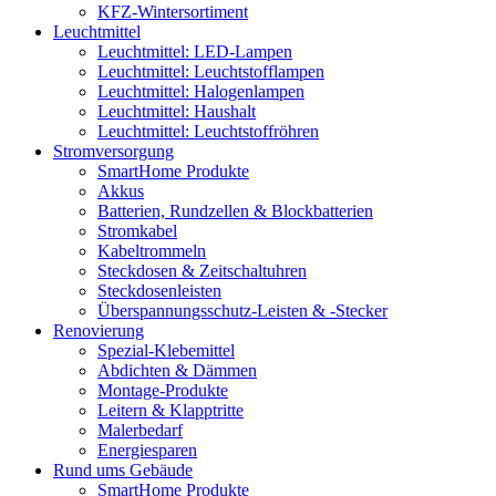
KFZ-Wintersortiment
Leuchtmittel
Leuchtmittel: LED-Lampen
Leuchtmittel: Leuchtstofflampen
Leuchtmittel: Halogenlampen
Leuchtmittel: Haushalt
Leuchtmittel: Leuchtstoffröhren
Stromversorgung
SmartHome Produkte
Akkus
Batterien, Rundzellen & Blockbatterien
Stromkabel
Kabeltrommeln
Steckdosen & Zeitschaltuhren
Steckdosenleisten
Überspannungsschutz-Leisten & -Stecker
Renovierung
Spezial-Klebemittel
Abdichten & Dämmen
Montage-Produkte
Leitern & Klapptritte
Malerbedarf
Energiesparen
Rund ums Gebäude
SmartHome Produkte