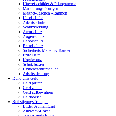
Hinweisschilder & Piktogramme
Markierungslösungen
Magnet-Taschen /-Rahmen
Handschuhe
Arbeitsschuhe
Schutzkleidung
Atemschutz
Augenschutz
Gehörschutz
Brandschutz
Sicherheits-Matten & Bänder
Erste Hilfe
Kopfschutz
Schutzboxen
Hygieneschutzschilde
Arbeitskleidung
Rund ums Geld
Geld prüfen
Geld zählen
Geld aufbewahren
Geldbörsen
Befestigungslösungen
Bilder-Aufhängung
Allzweck-Haken
Transparente Haken