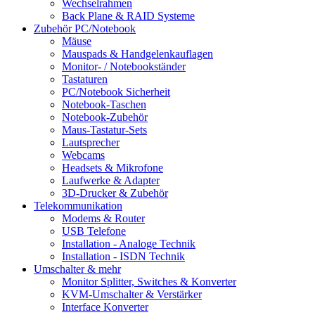
Wechselrahmen
Back Plane & RAID Systeme
Zubehör PC/Notebook
Mäuse
Mauspads & Handgelenkauflagen
Monitor- / Notebookständer
Tastaturen
PC/Notebook Sicherheit
Notebook-Taschen
Notebook-Zubehör
Maus-Tastatur-Sets
Lautsprecher
Webcams
Headsets & Mikrofone
Laufwerke & Adapter
3D-Drucker & Zubehör
Telekommunikation
Modems & Router
USB Telefone
Installation - Analoge Technik
Installation - ISDN Technik
Umschalter & mehr
Monitor Splitter, Switches & Konverter
KVM-Umschalter & Verstärker
Interface Konverter