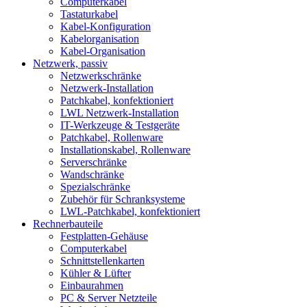
Computerkabel
Tastaturkabel
Kabel-Konfiguration
Kabelorganisation
Kabel-Organisation
Netzwerk, passiv
Netzwerkschränke
Netzwerk-Installation
Patchkabel, konfektioniert
LWL Netzwerk-Installation
IT-Werkzeuge & Testgeräte
Patchkabel, Rollenware
Installationskabel, Rollenware
Serverschränke
Wandschränke
Spezialschränke
Zubehör für Schranksysteme
LWL-Patchkabel, konfektioniert
Rechnerbauteile
Festplatten-Gehäuse
Computerkabel
Schnittstellenkarten
Kühler & Lüfter
Einbaurahmen
PC & Server Netzteile