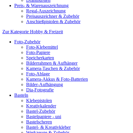
Drahtbürsten
Preis- & Warenauszeichnung
Regal-Auszeichnung
Preisauszeichner & Zubehör
Anschießpistolen & Zubehör
Zur Kategorie Hobby & Freizeit
Foto-Zubehör
Foto-Klebemittel
Foto-Papiere
Speicherkarten
Bilderrahmen & Aufhänger
Kamera-Taschen & Zubehör
Foto-Ablage
Kamera-Akkus & Foto-Batterien
Bilder-Aufhängung
Dia-Fotografie
Basteln
Klebepistolen
Kreativkalender
Bastel-Zubehör
Bastelpapiere - uni
Bastelscheren
Bastel- & Kreativkleber
Werkzeuge & Zubehör