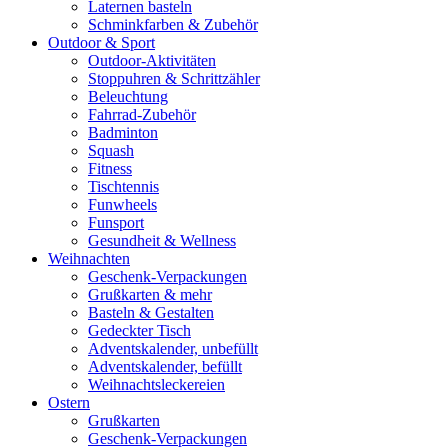
Laternen basteln
Schminkfarben & Zubehör
Outdoor & Sport
Outdoor-Aktivitäten
Stoppuhren & Schrittzähler
Beleuchtung
Fahrrad-Zubehör
Badminton
Squash
Fitness
Tischtennis
Funwheels
Funsport
Gesundheit & Wellness
Weihnachten
Geschenk-Verpackungen
Grußkarten & mehr
Basteln & Gestalten
Gedeckter Tisch
Adventskalender, unbefüllt
Adventskalender, befüllt
Weihnachtsleckereien
Ostern
Grußkarten
Geschenk-Verpackungen