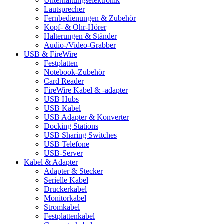
Unterhaltungselektronik
Lautsprecher
Fernbedienungen & Zubehör
Kopf- & Ohr-Hörer
Halterungen & Ständer
Audio-/Video-Grabber
USB & FireWire
Festplatten
Notebook-Zubehör
Card Reader
FireWire Kabel & -adapter
USB Hubs
USB Kabel
USB Adapter & Konverter
Docking Stations
USB Sharing Switches
USB Telefone
USB-Server
Kabel & Adapter
Adapter & Stecker
Serielle Kabel
Druckerkabel
Monitorkabel
Stromkabel
Festplattenkabel