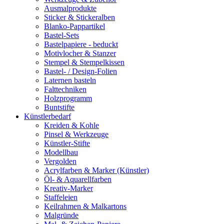
Ausmalprodukte
Sticker & Stickeralben
Blanko-Pappartikel
Bastel-Sets
Bastelpapiere - beduckt
Motivlocher & Stanzer
Stempel & Stempelkissen
Bastel- / Design-Folien
Laternen basteln
Falttechniken
Holzprogramm
Buntstifte
Künstlerbedarf
Kreiden & Kohle
Pinsel & Werkzeuge
Künstler-Stifte
Modellbau
Vergolden
Acrylfarben & Marker (Künstler)
Öl- & Aquarellfarben
Kreativ-Marker
Staffeleien
Keilrahmen & Malkartons
Malgründe