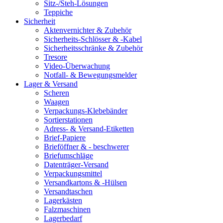
Sitz-/Steh-Lösungen
Teppiche
Sicherheit
Aktenvernichter & Zubehör
Sicherheits-Schlösser & -Kabel
Sicherheitsschränke & Zubehör
Tresore
Video-Überwachung
Notfall- & Bewegungsmelder
Lager & Versand
Scheren
Waagen
Verpackungs-Klebebänder
Sortierstationen
Adress- & Versand-Etiketten
Brief-Papiere
Brieföffner & - beschwerer
Briefumschläge
Datenträger-Versand
Verpackungsmittel
Versandkartons & -Hülsen
Versandtaschen
Lagerkästen
Falzmaschinen
Lagerbedarf