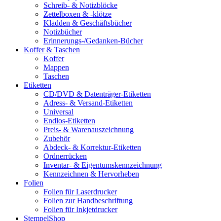
Schreib- & Notizblöcke
Zettelboxen & -klötze
Kladden & Geschäftsbücher
Notizbücher
Erinnerungs-/Gedanken-Bücher
Koffer & Taschen
Koffer
Mappen
Taschen
Etiketten
CD/DVD & Datenträger-Etiketten
Adress- & Versand-Etiketten
Universal
Endlos-Etiketten
Preis- & Warenauszeichnung
Zubehör
Abdeck- & Korrektur-Etiketten
Ordnerrücken
Inventar- & Eigentumskennzeichnung
Kennzeichnen & Hervorheben
Folien
Folien für Laserdrucker
Folien zur Handbeschriftung
Folien für Inkjetdrucker
StempelShop