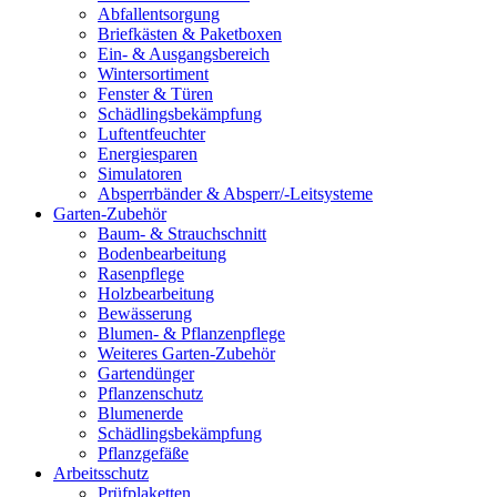
Abfallentsorgung
Briefkästen & Paketboxen
Ein- & Ausgangsbereich
Wintersortiment
Fenster & Türen
Schädlingsbekämpfung
Luftentfeuchter
Energiesparen
Simulatoren
Absperrbänder & Absperr/-Leitsysteme
Garten-Zubehör
Baum- & Strauchschnitt
Bodenbearbeitung
Rasenpflege
Holzbearbeitung
Bewässerung
Blumen- & Pflanzenpflege
Weiteres Garten-Zubehör
Gartendünger
Pflanzenschutz
Blumenerde
Schädlingsbekämpfung
Pflanzgefäße
Arbeitsschutz
Prüfplaketten