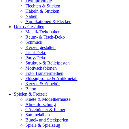
Textilprodukte
Flechten & Sticken
Häkeln & Stricken
Nähen
Applikationen & Flecken
Deko / Gestalten
Metall-/Dekohaken
Raum- & Tisch-Deko
Schmuck
Kerzen gestalten
Licht-Deko
Party-Deko
Struktur- & Reliefpasten
Motivschablonen
Foto-Transfermedien
Flüssigbronze & Antikmetall
Kerzen & Zubehör
Beton
Spielen & Freizeit
Knete & Modelliermasse
Ahnenforschung
Gästebücher & Planer
Sammelalben
Bügel- und Steckperlen
Spiele & Spielzeug