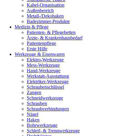
Kabel-Organisation
Außenbereich
Metall-/Dekohaken
Badezimmer-Produkte
Medizin & Pflege
Patienten- & Pflegebetten
Ärzte- & Krankenhausbedarf
Patientenpflege
Erste Hilfe
Werkzeuge & Eisenwaren
Elektro-Werkzeuge
Mess-Werkzeuge
Hand-Werkzeuge
Werkstatt-Ausstattung
Elektriker-Werkzeuge
Schraubenschlüssel
Zangen
Schneidwerkzeuge
Schrauben
Schraubverbindungen
Nägel
Haken
Bohrwerkzeuge
Schleif- & Trennwerkzeuge