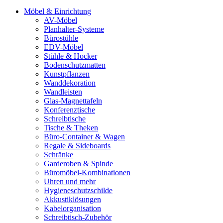
Möbel & Einrichtung
AV-Möbel
Planhalter-Systeme
Bürostühle
EDV-Möbel
Stühle & Hocker
Bodenschutzmatten
Kunstpflanzen
Wanddekoration
Wandleisten
Glas-Magnettafeln
Konferenztische
Schreibtische
Tische & Theken
Büro-Container & Wagen
Regale & Sideboards
Schränke
Garderoben & Spinde
Büromöbel-Kombinationen
Uhren und mehr
Hygieneschutzschilde
Akkustiklösungen
Kabelorganisation
Schreibtisch-Zubehör