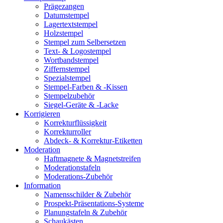
Prägezangen
Datumstempel
Lagertextstempel
Holzstempel
Stempel zum Selbersetzen
Text- & Logostempel
Wortbandstempel
Ziffernstempel
Spezialstempel
Stempel-Farben & -Kissen
Stempelzubehör
Siegel-Geräte & -Lacke
Korrigieren
Korrekturflüssigkeit
Korrekturroller
Abdeck- & Korrektur-Etiketten
Moderation
Haftmagnete & Magnetstreifen
Moderationstafeln
Moderations-Zubehör
Information
Namensschilder & Zubehör
Prospekt-Präsentations-Systeme
Planungstafeln & Zubehör
Schaukästen