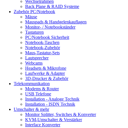
Wechselrahmen
Back Plane & RAID Systeme
Zubehör PC/Notebook
Mäuse
Mauspads & Handgelenkauflagen
Monitor- / Notebookständer
Tastaturen
PC/Notebook Sicherheit
Notebook-Taschen
Notebook-Zubehör
Maus-Tastatur-Sets
Lautsprecher
Webcams
Headsets & Mikrofone
Laufwerke & Adapter
3D-Drucker & Zubehör
Telekommunikation
Modems & Router
USB Telefone
Installation - Analoge Technik
Installation - ISDN Technik
Umschalter & mehr
Monitor Splitter, Switches & Konverter
KVM-Umschalter & Verstärker
Interface Konverter