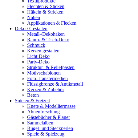
Textilprodukte
Flechten & Sticken
Häkeln & Stricken
Nähen
Applikationen & Flecken
Deko / Gestalten
Metall-/Dekohaken
Raum- & Tisch-Deko
Schmuck
Kerzen gestalten
Licht-Deko
Party-Deko
Struktur- & Reliefpasten
Motivschablonen
Foto-Transfermedien
Flüssigbronze & Antikmetall
Kerzen & Zubehör
Beton
Spielen & Freizeit
Knete & Modelliermasse
Ahnenforschung
Gästebücher & Planer
Sammelalben
Bügel- und Steckperlen
Spiele & Spielzeug