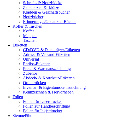
Schreib- & Notizblöcke
Zettelboxen & -klötze
Kladden & Geschäftsbücher
Notizbücher
Erinnerungs-/Gedanken-Bücher
Koffer & Taschen
Koffer
Mappen
Taschen
Etiketten
CD/DVD & Datenträger-Etiketten
Adress- & Versand-Etiketten
Universal
Endlos-Etiketten
Preis- & Warenauszeichnung
Zubehör
Abdeck- & Korrektur-Etiketten
Ordnerrücken
Inventar- & Eigentumskennzeichnung
Kennzeichnen & Hervorheben
Folien
Folien für Laserdrucker
Folien zur Handbeschriftung
Folien für Inkjetdrucker
StempelShop