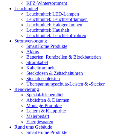
KFZ-Wintersortiment
Leuchtmittel
Leuchtmittel: LED-Lampen
Leuchtmittel: Leuchtstofflampen
Leuchtmittel: Halogenlampen
Leuchtmittel: Haushalt
Leuchtmittel: Leuchtstoffröhren
Stromversorgung
SmartHome Produkte
Akkus
Batterien, Rundzellen & Blockbatterien
Stromkabel
Kabeltrommeln
Steckdosen & Zeitschaltuhren
Steckdosenleisten
Überspannungsschutz-Leisten & -Stecker
Renovierung
Spezial-Klebemittel
Abdichten & Dämmen
Montage-Produkte
Leitern & Klapptritte
Malerbedarf
Energiesparen
Rund ums Gebäude
SmartHome Produkte