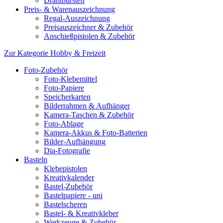
Drahtbürsten
Preis- & Warenauszeichnung
Regal-Auszeichnung
Preisauszeichner & Zubehör
Anschießpistolen & Zubehör
Zur Kategorie Hobby & Freizeit
Foto-Zubehör
Foto-Klebemittel
Foto-Papiere
Speicherkarten
Bilderrahmen & Aufhänger
Kamera-Taschen & Zubehör
Foto-Ablage
Kamera-Akkus & Foto-Batterien
Bilder-Aufhängung
Dia-Fotografie
Basteln
Klebepistolen
Kreativkalender
Bastel-Zubehör
Bastelpapiere - uni
Bastelscheren
Bastel- & Kreativkleber
Werkzeuge & Zubehör