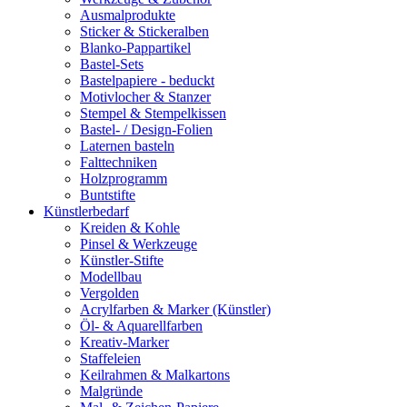
Ausmalprodukte
Sticker & Stickeralben
Blanko-Pappartikel
Bastel-Sets
Bastelpapiere - beduckt
Motivlocher & Stanzer
Stempel & Stempelkissen
Bastel- / Design-Folien
Laternen basteln
Falttechniken
Holzprogramm
Buntstifte
Künstlerbedarf
Kreiden & Kohle
Pinsel & Werkzeuge
Künstler-Stifte
Modellbau
Vergolden
Acrylfarben & Marker (Künstler)
Öl- & Aquarellfarben
Kreativ-Marker
Staffeleien
Keilrahmen & Malkartons
Malgründe