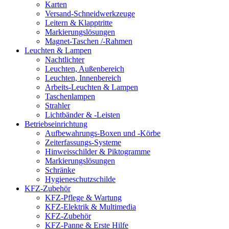
Karten
Versand-Schneidwerkzeuge
Leitern & Klapptritte
Markierungslösungen
Magnet-Taschen /-Rahmen
Leuchten & Lampen
Nachtlichter
Leuchten, Außenbereich
Leuchten, Innenbereich
Arbeits-Leuchten & Lampen
Taschenlampen
Strahler
Lichtbänder & -Leisten
Betriebseinrichtung
Aufbewahrungs-Boxen und -Körbe
Zeiterfassungs-Systeme
Hinweisschilder & Piktogramme
Markierungslösungen
Schränke
Hygieneschutzschilde
KFZ-Zubehör
KFZ-Pflege & Wartung
KFZ-Elektrik & Multimedia
KFZ-Zubehör
KFZ-Panne & Erste Hilfe