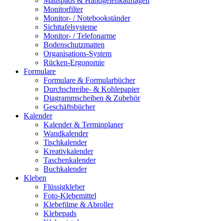
Mauspads & Handgelenkauflagen
Monitorfilter
Monitor- / Notebookständer
Sichttafelsysteme
Monitor- / Telefonarme
Bodenschutzmatten
Organisations-System
Rücken-Ergonomie
Formulare
Formulare & Formularbücher
Durchschreibe- & Kohlepapier
Diagrammscheiben & Zubehör
Geschäftsbücher
Kalender
Kalender & Terminplaner
Wandkalender
Tischkalender
Kreativkalender
Taschenkalender
Buchkalender
Kleben
Flüssigkleber
Foto-Klebemittel
Klebefilme & Abroller
Klebepads