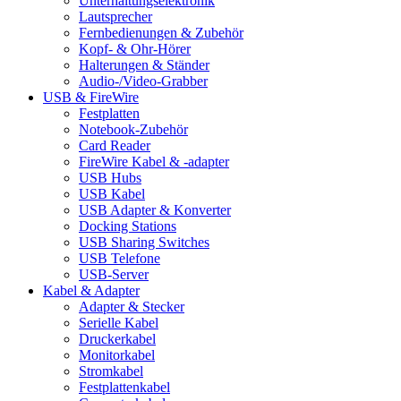
Unterhaltungselektronik
Lautsprecher
Fernbedienungen & Zubehör
Kopf- & Ohr-Hörer
Halterungen & Ständer
Audio-/Video-Grabber
USB & FireWire
Festplatten
Notebook-Zubehör
Card Reader
FireWire Kabel & -adapter
USB Hubs
USB Kabel
USB Adapter & Konverter
Docking Stations
USB Sharing Switches
USB Telefone
USB-Server
Kabel & Adapter
Adapter & Stecker
Serielle Kabel
Druckerkabel
Monitorkabel
Stromkabel
Festplattenkabel