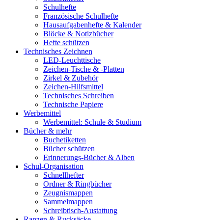
Schulhefte
Französische Schulhefte
Hausaufgabenhefte & Kalender
Blöcke & Notizbücher
Hefte schützen
Technisches Zeichnen
LED-Leuchttische
Zeichen-Tische & -Platten
Zirkel & Zubehör
Zeichen-Hilfsmittel
Technisches Schreiben
Technische Papiere
Werbemittel
Werbemittel: Schule & Studium
Bücher & mehr
Buchetiketten
Bücher schützen
Erinnerungs-Bücher & Alben
Schul-Organisation
Schnellhefter
Ordner & Ringbücher
Zeugnismappen
Sammelmappen
Schreibtisch-Austattung
Ranzen & Rucksäcke