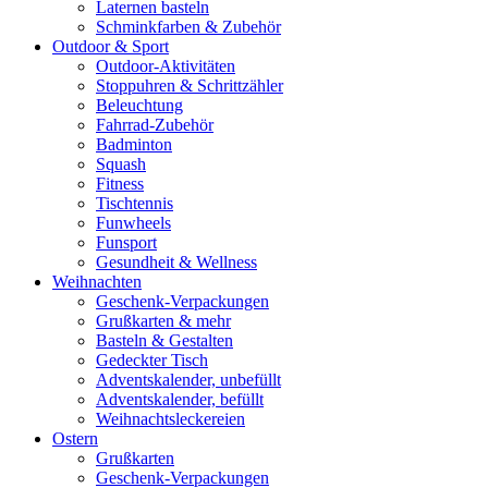
Laternen basteln
Schminkfarben & Zubehör
Outdoor & Sport
Outdoor-Aktivitäten
Stoppuhren & Schrittzähler
Beleuchtung
Fahrrad-Zubehör
Badminton
Squash
Fitness
Tischtennis
Funwheels
Funsport
Gesundheit & Wellness
Weihnachten
Geschenk-Verpackungen
Grußkarten & mehr
Basteln & Gestalten
Gedeckter Tisch
Adventskalender, unbefüllt
Adventskalender, befüllt
Weihnachtsleckereien
Ostern
Grußkarten
Geschenk-Verpackungen