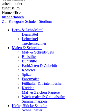
arbeiten oder
zuhause im
Homeoffice....
mehr erfahren
Zur Kategorie Schule - Studium
Lern- & Lehr-Mittel
Lernmittel
Lehrmittel
Taschenrechner
Malen & Schreiben
Mal- & Schreib-Sets
Bleistifte
Buntstifte
Farbkästen & Zubehör
Radierer
Spitzer
Fasermaler
Füllhalter & Tintenlöscher
Kreiden
Mal- & Zeichen-Papiere
Wachsmaler & Gelmalstifte
Sammelmappen
Hefte, Blöcke & mehr
Schnellhefter