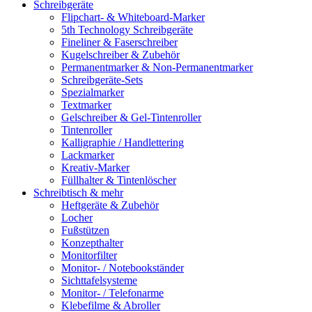
Schreibgeräte
Flipchart- & Whiteboard-Marker
5th Technology Schreibgeräte
Fineliner & Faserschreiber
Kugelschreiber & Zubehör
Permanentmarker & Non-Permanentmarker
Schreibgeräte-Sets
Spezialmarker
Textmarker
Gelschreiber & Gel-Tintenroller
Tintenroller
Kalligraphie / Handlettering
Lackmarker
Kreativ-Marker
Füllhalter & Tintenlöscher
Schreibtisch & mehr
Heftgeräte & Zubehör
Locher
Fußstützen
Konzepthalter
Monitorfilter
Monitor- / Notebookständer
Sichttafelsysteme
Monitor- / Telefonarme
Klebefilme & Abroller