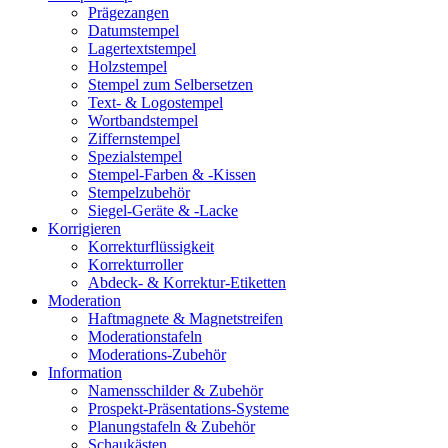
Prägezangen
Datumstempel
Lagertextstempel
Holzstempel
Stempel zum Selbersetzen
Text- & Logostempel
Wortbandstempel
Ziffernstempel
Spezialstempel
Stempel-Farben & -Kissen
Stempelzubehör
Siegel-Geräte & -Lacke
Korrigieren
Korrekturflüssigkeit
Korrekturroller
Abdeck- & Korrektur-Etiketten
Moderation
Haftmagnete & Magnetstreifen
Moderationstafeln
Moderations-Zubehör
Information
Namensschilder & Zubehör
Prospekt-Präsentations-Systeme
Planungstafeln & Zubehör
Schaukästen