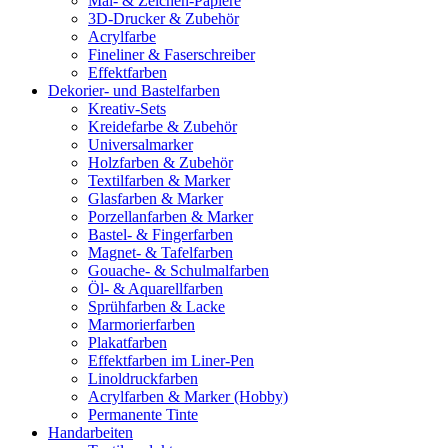
Mal- & Zeichen-Papiere
3D-Drucker & Zubehör
Acrylfarbe
Fineliner & Faserschreiber
Effektfarben
Dekorier- und Bastelfarben
Kreativ-Sets
Kreidefarbe & Zubehör
Universalmarker
Holzfarben & Zubehör
Textilfarben & Marker
Glasfarben & Marker
Porzellanfarben & Marker
Bastel- & Fingerfarben
Magnet- & Tafelfarben
Gouache- & Schulmalfarben
Öl- & Aquarellfarben
Sprühfarben & Lacke
Marmorierfarben
Plakatfarben
Effektfarben im Liner-Pen
Linoldruckfarben
Acrylfarben & Marker (Hobby)
Permanente Tinte
Handarbeiten