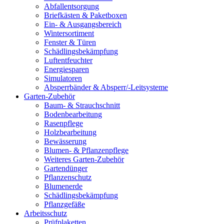
Abfallentsorgung
Briefkästen & Paketboxen
Ein- & Ausgangsbereich
Wintersortiment
Fenster & Türen
Schädlingsbekämpfung
Luftentfeuchter
Energiesparen
Simulatoren
Absperrbänder & Absperr/-Leitsysteme
Garten-Zubehör
Baum- & Strauchschnitt
Bodenbearbeitung
Rasenpflege
Holzbearbeitung
Bewässerung
Blumen- & Pflanzenpflege
Weiteres Garten-Zubehör
Gartendünger
Pflanzenschutz
Blumenerde
Schädlingsbekämpfung
Pflanzgefäße
Arbeitsschutz
Prüfplaketten