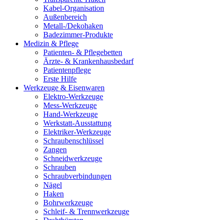
Kabel-Organisation
Außenbereich
Metall-/Dekohaken
Badezimmer-Produkte
Medizin & Pflege
Patienten- & Pflegebetten
Ärzte- & Krankenhausbedarf
Patientenpflege
Erste Hilfe
Werkzeuge & Eisenwaren
Elektro-Werkzeuge
Mess-Werkzeuge
Hand-Werkzeuge
Werkstatt-Ausstattung
Elektriker-Werkzeuge
Schraubenschlüssel
Zangen
Schneidwerkzeuge
Schrauben
Schraubverbindungen
Nägel
Haken
Bohrwerkzeuge
Schleif- & Trennwerkzeuge