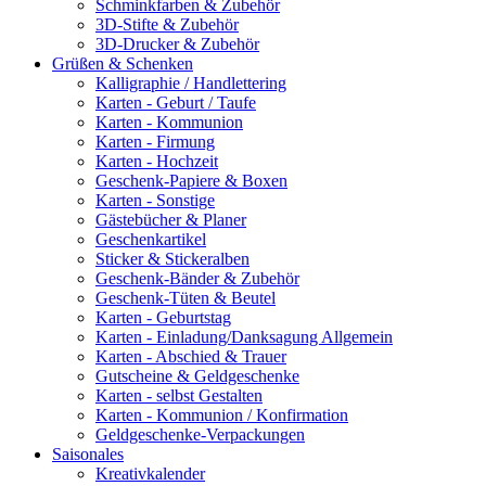
Schminkfarben & Zubehör
3D-Stifte & Zubehör
3D-Drucker & Zubehör
Grüßen & Schenken
Kalligraphie / Handlettering
Karten - Geburt / Taufe
Karten - Kommunion
Karten - Firmung
Karten - Hochzeit
Geschenk-Papiere & Boxen
Karten - Sonstige
Gästebücher & Planer
Geschenkartikel
Sticker & Stickeralben
Geschenk-Bänder & Zubehör
Geschenk-Tüten & Beutel
Karten - Geburtstag
Karten - Einladung/Danksagung Allgemein
Karten - Abschied & Trauer
Gutscheine & Geldgeschenke
Karten - selbst Gestalten
Karten - Kommunion / Konfirmation
Geldgeschenke-Verpackungen
Saisonales
Kreativkalender