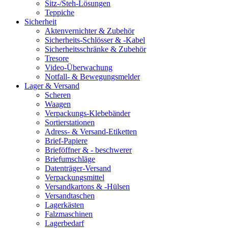
Sitz-/Steh-Lösungen
Teppiche
Sicherheit
Aktenvernichter & Zubehör
Sicherheits-Schlösser & -Kabel
Sicherheitsschränke & Zubehör
Tresore
Video-Überwachung
Notfall- & Bewegungsmelder
Lager & Versand
Scheren
Waagen
Verpackungs-Klebebänder
Sortierstationen
Adress- & Versand-Etiketten
Brief-Papiere
Brieföffner & - beschwerer
Briefumschläge
Datenträger-Versand
Verpackungsmittel
Versandkartons & -Hülsen
Versandtaschen
Lagerkästen
Falzmaschinen
Lagerbedarf