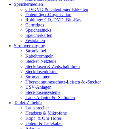
Speichermedien
CD/DVD & Datenträger-Etiketten
Datenträger-Organisation
Rohlinge: CD, DVD, Blu-Ray
Cartridges
Speichersticks
Speicherkarten
Festplatten
Stromversorgung
Stromkabel
Kabeltrommeln
Stecker-Netzteile
Steckdosen & Zeitschaltuhren
Steckdosenleisten
Stromadapter
Überspannungsschutz-Leisten & -Stecker
USV-Anlagen
Steckdosensysteme
Lade-Adapter & -Stationen
Tablet-Zubehör
Lautsprecher
Headsets & Mikrofone
Kopf- & Ohr-Hörer
Daten- & Ladekabel
Adapter