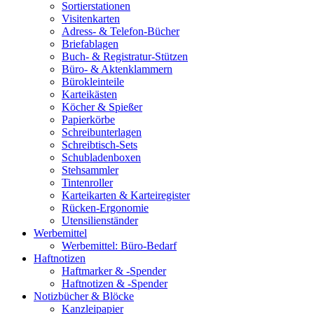
Sortierstationen
Visitenkarten
Adress- & Telefon-Bücher
Briefablagen
Buch- & Registratur-Stützen
Büro- & Aktenklammern
Bürokleinteile
Karteikästen
Köcher & Spießer
Papierkörbe
Schreibunterlagen
Schreibtisch-Sets
Schubladenboxen
Stehsammler
Tintenroller
Karteikarten & Karteiregister
Rücken-Ergonomie
Utensilienständer
Werbemittel
Werbemittel: Büro-Bedarf
Haftnotizen
Haftmarker & -Spender
Haftnotizen & -Spender
Notizbücher & Blöcke
Kanzleipapier