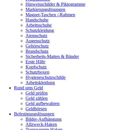
Hinweisschilder & Piktogramme
Markierungslösungen
Magnet-Taschen /-Rahmen
Handschuhe
Arbeitsschuhe
Schutzkleidung
Atemschutz
Augenschutz
Gehörschutz
Brandschutz
Sicherheits-Matten & Bänder
Erste Hilfe
Kopfschutz
Schutzboxen
Hygieneschutzschilde
Arbeitskleidung
Rund ums Geld
Geld prüfen
Geld zählen
Geld aufbewahren
Geldbörsen
Befestigungslösungen
Bilder-Aufhängung
Allzweck-Haken
Transparente Haken