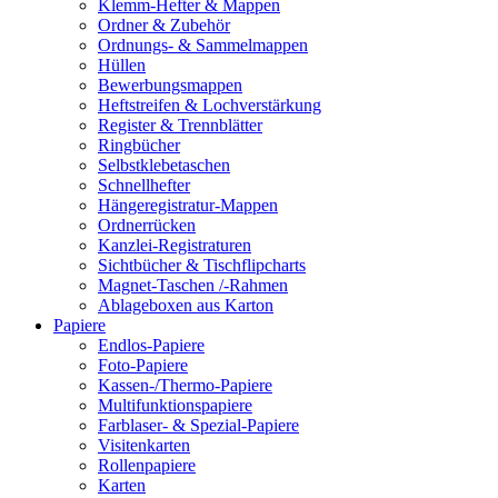
Klemm-Hefter & Mappen
Ordner & Zubehör
Ordnungs- & Sammelmappen
Hüllen
Bewerbungsmappen
Heftstreifen & Lochverstärkung
Register & Trennblätter
Ringbücher
Selbstklebetaschen
Schnellhefter
Hängeregistratur-Mappen
Ordnerrücken
Kanzlei-Registraturen
Sichtbücher & Tischflipcharts
Magnet-Taschen /-Rahmen
Ablageboxen aus Karton
Papiere
Endlos-Papiere
Foto-Papiere
Kassen-/Thermo-Papiere
Multifunktionspapiere
Farblaser- & Spezial-Papiere
Visitenkarten
Rollenpapiere
Karten