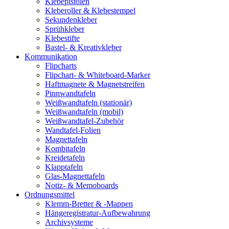
Klebepistolen
Kleberoller & Klebestempel
Sekundenkleber
Sprühkleber
Klebestifte
Bastel- & Kreativkleber
Kommunikation
Flipcharts
Flipchart- & Whiteboard-Marker
Haftmagnete & Magnetstreifen
Pinnwandtafeln
Weißwandtafeln (stationär)
Weißwandtafeln (mobil)
Weißwandtafel-Zubehör
Wandtafel-Folien
Magnettafeln
Kombitafeln
Kreidetafeln
Klapptafeln
Glas-Magnettafeln
Notiz- & Memoboards
Ordnungsmittel
Klemm-Bretter & -Mappen
Hängeregistratur-Aufbewahrung
Archivsysteme