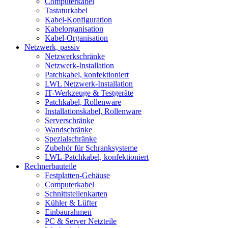
Computerkabel
Tastaturkabel
Kabel-Konfiguration
Kabelorganisation
Kabel-Organisation
Netzwerk, passiv
Netzwerkschränke
Netzwerk-Installation
Patchkabel, konfektioniert
LWL Netzwerk-Installation
IT-Werkzeuge & Testgeräte
Patchkabel, Rollenware
Installationskabel, Rollenware
Serverschränke
Wandschränke
Spezialschränke
Zubehör für Schranksysteme
LWL-Patchkabel, konfektioniert
Rechnerbauteile
Festplatten-Gehäuse
Computerkabel
Schnittstellenkarten
Kühler & Lüfter
Einbaurahmen
PC & Server Netzteile