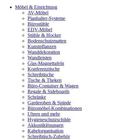
Möbel & Einrichtung
AV-Möbel
Planhalter-Systeme
Bürostühle
EDV-Möbel
Stühle & Hocker
Bodenschutzmatten
Kunstpflanzen
Wanddekoration
Wandleisten
Glas-Magnettafeln
Konferenztische
Schreibtische
Tische & Theken
Büro-Container & Wagen
Regale & Sideboards
Schränke
Garderoben & Spinde
Büromöbel-Kombinationen
Uhren und mehr
Hygieneschutzschilde
Akkustiklösungen
Kabelorganisation
Schreibtisch-Zubehör