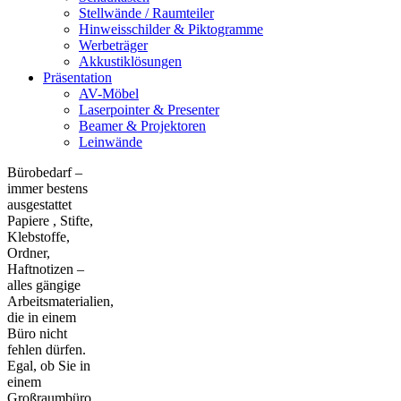
Stellwände / Raumteiler
Hinweisschilder & Piktogramme
Werbeträger
Akkustiklösungen
Präsentation
AV-Möbel
Laserpointer & Presenter
Beamer & Projektoren
Leinwände
Bürobedarf –
immer bestens
ausgestattet
Papiere , Stifte,
Klebstoffe,
Ordner,
Haftnotizen –
alles gängige
Arbeitsmaterialien,
die in einem
Büro nicht
fehlen dürfen.
Egal, ob Sie in
einem
Großraumbüro