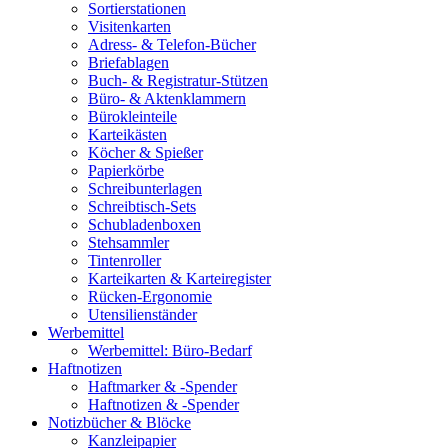
Sortierstationen
Visitenkarten
Adress- & Telefon-Bücher
Briefablagen
Buch- & Registratur-Stützen
Büro- & Aktenklammern
Bürokleinteile
Karteikästen
Köcher & Spießer
Papierkörbe
Schreibunterlagen
Schreibtisch-Sets
Schubladenboxen
Stehsammler
Tintenroller
Karteikarten & Karteiregister
Rücken-Ergonomie
Utensilienständer
Werbemittel
Werbemittel: Büro-Bedarf
Haftnotizen
Haftmarker & -Spender
Haftnotizen & -Spender
Notizbücher & Blöcke
Kanzleipapier