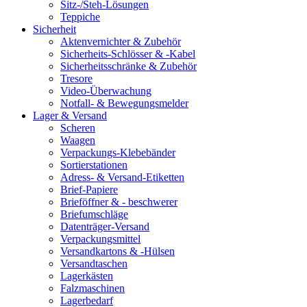
Sitz-/Steh-Lösungen
Teppiche
Sicherheit
Aktenvernichter & Zubehör
Sicherheits-Schlösser & -Kabel
Sicherheitsschränke & Zubehör
Tresore
Video-Überwachung
Notfall- & Bewegungsmelder
Lager & Versand
Scheren
Waagen
Verpackungs-Klebebänder
Sortierstationen
Adress- & Versand-Etiketten
Brief-Papiere
Brieföffner & - beschwerer
Briefumschläge
Datenträger-Versand
Verpackungsmittel
Versandkartons & -Hülsen
Versandtaschen
Lagerkästen
Falzmaschinen
Lagerbedarf