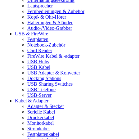
Unterhaltungselektronik
Lautsprecher
Fernbedienungen & Zubehör
Kopf- & Ohr-Hörer
Halterungen & Ständer
Audio-/Video-Grabber
USB & FireWire
Festplatten
Notebook-Zubehör
Card Reader
FireWire Kabel & -adapter
USB Hubs
USB Kabel
USB Adapter & Konverter
Docking Stations
USB Sharing Switches
USB Telefone
USB-Server
Kabel & Adapter
Adapter & Stecker
Serielle Kabel
Druckerkabel
Monitorkabel
Stromkabel
Festplattenkabel