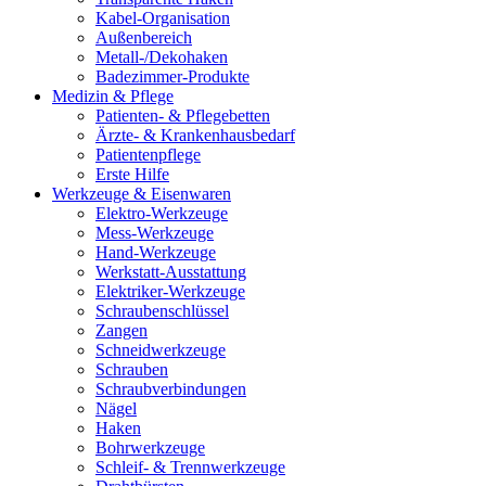
Kabel-Organisation
Außenbereich
Metall-/Dekohaken
Badezimmer-Produkte
Medizin & Pflege
Patienten- & Pflegebetten
Ärzte- & Krankenhausbedarf
Patientenpflege
Erste Hilfe
Werkzeuge & Eisenwaren
Elektro-Werkzeuge
Mess-Werkzeuge
Hand-Werkzeuge
Werkstatt-Ausstattung
Elektriker-Werkzeuge
Schraubenschlüssel
Zangen
Schneidwerkzeuge
Schrauben
Schraubverbindungen
Nägel
Haken
Bohrwerkzeuge
Schleif- & Trennwerkzeuge