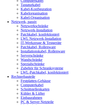
Computerkabel
Tastaturkabel
Kabel-Konfiguration
Kabelorganisation
Kabel-Organisation
Netzwerk, passiv
Netzwerkschränke
Netzwerk-Installation
Patchkabel, konfektioniert
LWL Netzwerk-Installation
IT-Werkzeuge & Testgeräte
Patchkabel, Rollenware
Installationskabel, Rollenware
Serverschränke
Wandschränke
Spezialschränke
Zubehör für Schranksysteme
LWL-Patchkabel, konfektioniert
Rechnerbauteile
Festplatten-Gehäuse
Computerkabel
Schnittstellenkarten
Kühler & Lüfter
Einbaurahmen
PC & Server Netzteile