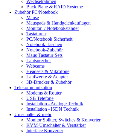
Wechselrahmen
Back Plane & RAID Systeme
Zubehör PC/Notebook
Mäuse
Mauspads & Handgelenkauflagen
Monitor- / Notebookständer
Tastaturen
PC/Notebook Sicherheit
Notebook-Taschen
Notebook-Zubehör
Maus-Tastatur-Sets
Lautsprecher
Webcams
Headsets & Mikrofone
Laufwerke & Adapter
3D-Drucker & Zubehör
Telekommunikation
Modems & Router
USB Telefone
Installation - Analoge Technik
Installation - ISDN Technik
Umschalter & mehr
Monitor Splitter, Switches & Konverter
KVM-Umschalter & Verstärker
Interface Konverter