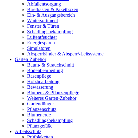
Abfallentsorgung
Briefkästen & Paketboxen
Ein- & Ausgangsbereich
Wintersortiment
Fenster & Türen
Schädlingsbekämpfung
Luftentfeuchter
Energiesparen
Simulatoren
Absperrbänder & Absperr/-Leitsysteme
Garten-Zubehör
Baum- & Strauchschnitt
Bodenbearbeitung
Rasenpflege
Holzbearbeitung
Bewässerung
Blumen- & Pflanzenpflege
Weiteres Garten-Zubehör
Gartendünger
Pflanzenschutz
Blumenerde
Schädlingsbekämpfung
Pflanzgefäße
Arbeitsschutz
Prüfplaketten