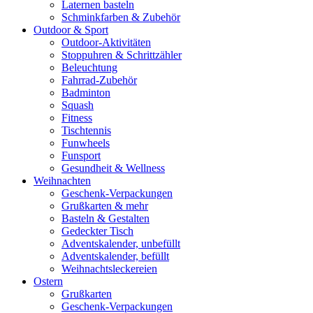
Laternen basteln
Schminkfarben & Zubehör
Outdoor & Sport
Outdoor-Aktivitäten
Stoppuhren & Schrittzähler
Beleuchtung
Fahrrad-Zubehör
Badminton
Squash
Fitness
Tischtennis
Funwheels
Funsport
Gesundheit & Wellness
Weihnachten
Geschenk-Verpackungen
Grußkarten & mehr
Basteln & Gestalten
Gedeckter Tisch
Adventskalender, unbefüllt
Adventskalender, befüllt
Weihnachtsleckereien
Ostern
Grußkarten
Geschenk-Verpackungen