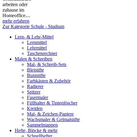
arbeiten oder
zuhause im
Homeoffice....
mehr erfahren
Zur Kategorie Schule - Studium
Lern- & Lehr-Mittel
Lernmittel
Lehrmittel
Taschenrechner
Malen & Schreiben
Mal- & Schreib-Sets
Bleistifte
Buntstifte
Farbkästen & Zubehör
Radierer
Spitzer
Fasermaler
Füllhalter & Tintenlöscher
Kreiden
Mal- & Zeichen-Papiere
Wachsmaler & Gelmalstifte
Sammelmappen
Hefte, Blöcke & mehr
Schnellhefter