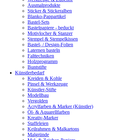
Ausmalprodukte
Sticker & Stickeralben
Blanko-Pappartikel
Bastel-Sets
Bastelpapiere - beduckt
Motivlocher & Stanzer
Stempel & Stempelkissen
Bastel- / Design-Folien
Laternen basteln
Falttechniken
Holzprogramm
Buntstifte
Künstlerbedarf
Kreiden & Kohle
Pinsel & Werkzeuge
Künstler-Stifte
Modellbau
Vergolden
Acrylfarben & Marker (Künstler)
Öl- & Aquarellfarben
Kreativ-Marker
Staffeleien
Keilrahmen & Malkartons
Malgründe