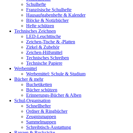
Schulhefte
Französische Schulhefte
Hausaufgabenhefte & Kalender
Blöcke & Notizbücher
Hefte schützen
Technisches Zeichnen
LED-Leuchttische
Zeichen-Tische & -Platten
Zirkel & Zubehör
Zeichen-Hilfsmittel
Technisches Schreiben
Technische Papiere
Werbemittel
Werbemittel: Schule & Studium
Bücher & mehr
Buchetiketten
Bücher schützen
Erinnerungs-Bücher & Alben
Schul-Organisation
Schnellhefter
Ordner & Ringbücher
Zeugnismappen
Sammelmappen
Schreibtisch-Austattung
Ranzen & Rucksäcke