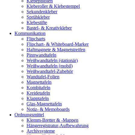
Klebepistolen
Kleberoller & Klebestempel
Sekundenkleber
Sprühkleber
Klebestifte
Bastel- & Kreativkleber
Kommunikation
Flipcharts
Flipchart- & Whiteboard-Marker
Haftmagnete & Magnetstreifen
Pinnwandtafeln
Weißwandtafeln (stationär)
Weißwandtafeln (mobil)
Weißwandtafel-Zubehör
Wandtafel-Folien
Magnettafeln
Kombitafeln
Kreidetafeln
Klapptafeln
Glas-Magnettafeln
Notiz- & Memoboards
Ordnungsmittel
Klemm-Bretter & -Mappen
Hängeregistratur-Aufbewahrung
Archivsysteme