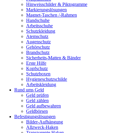
Hinweisschilder & Piktogramme
Markierungslösungen
Magnet-Taschen /-Rahmen
Handschuhe
Arbeitsschuhe
Schutzkleidung
Atemschutz
Augenschutz
Gehörschutz
Brandschutz
Sicherheits-Matten & Bänder
Erste Hilfe
Kopfschutz
Schutzboxen
Hygieneschutzschilde
Arbeitskleidung
Rund ums Geld
Geld prüfen
Geld zählen
Geld aufbewahren
Geldbörsen
Befestigungslösungen
Bilder-Aufhängung
Allzweck-Haken
Transparente Haken