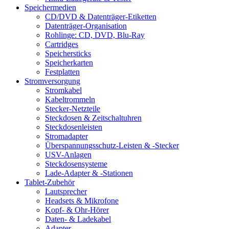
Speichermedien
CD/DVD & Datenträger-Etiketten
Datenträger-Organisation
Rohlinge: CD, DVD, Blu-Ray
Cartridges
Speichersticks
Speicherkarten
Festplatten
Stromversorgung
Stromkabel
Kabeltrommeln
Stecker-Netzteile
Steckdosen & Zeitschaltuhren
Steckdosenleisten
Stromadapter
Überspannungsschutz-Leisten & -Stecker
USV-Anlagen
Steckdosensysteme
Lade-Adapter & -Stationen
Tablet-Zubehör
Lautsprecher
Headsets & Mikrofone
Kopf- & Ohr-Hörer
Daten- & Ladekabel
Adapter