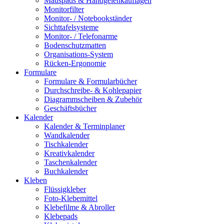
Mauspads & Handgelenkauflagen
Monitorfilter
Monitor- / Notebookständer
Sichttafelsysteme
Monitor- / Telefonarme
Bodenschutzmatten
Organisations-System
Rücken-Ergonomie
Formulare
Formulare & Formularbücher
Durchschreibe- & Kohlepapier
Diagrammscheiben & Zubehör
Geschäftsbücher
Kalender
Kalender & Terminplaner
Wandkalender
Tischkalender
Kreativkalender
Taschenkalender
Buchkalender
Kleben
Flüssigkleber
Foto-Klebemittel
Klebefilme & Abroller
Klebepads