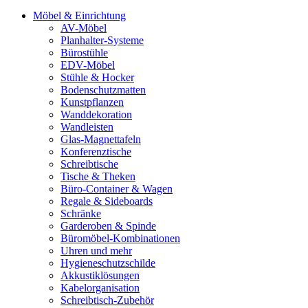
Möbel & Einrichtung
AV-Möbel
Planhalter-Systeme
Bürostühle
EDV-Möbel
Stühle & Hocker
Bodenschutzmatten
Kunstpflanzen
Wanddekoration
Wandleisten
Glas-Magnettafeln
Konferenztische
Schreibtische
Tische & Theken
Büro-Container & Wagen
Regale & Sideboards
Schränke
Garderoben & Spinde
Büromöbel-Kombinationen
Uhren und mehr
Hygieneschutzschilde
Akkustiklösungen
Kabelorganisation
Schreibtisch-Zubehör