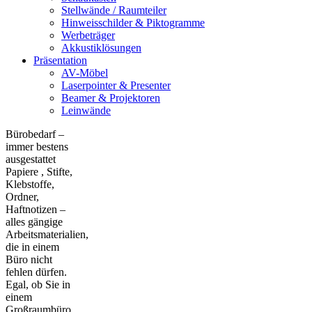
Stellwände / Raumteiler
Hinweisschilder & Piktogramme
Werbeträger
Akkustiklösungen
Präsentation
AV-Möbel
Laserpointer & Presenter
Beamer & Projektoren
Leinwände
Bürobedarf –
immer bestens
ausgestattet
Papiere , Stifte,
Klebstoffe,
Ordner,
Haftnotizen –
alles gängige
Arbeitsmaterialien,
die in einem
Büro nicht
fehlen dürfen.
Egal, ob Sie in
einem
Großraumbüro