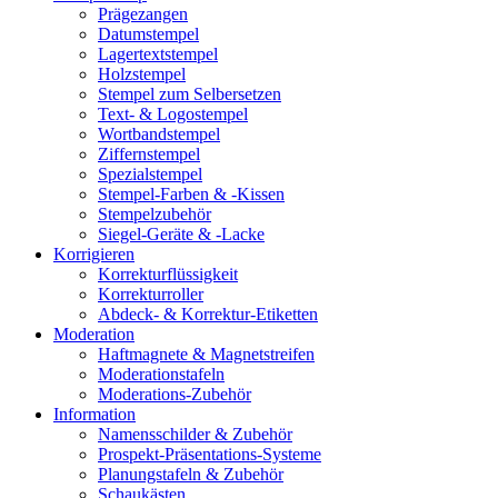
Prägezangen
Datumstempel
Lagertextstempel
Holzstempel
Stempel zum Selbersetzen
Text- & Logostempel
Wortbandstempel
Ziffernstempel
Spezialstempel
Stempel-Farben & -Kissen
Stempelzubehör
Siegel-Geräte & -Lacke
Korrigieren
Korrekturflüssigkeit
Korrekturroller
Abdeck- & Korrektur-Etiketten
Moderation
Haftmagnete & Magnetstreifen
Moderationstafeln
Moderations-Zubehör
Information
Namensschilder & Zubehör
Prospekt-Präsentations-Systeme
Planungstafeln & Zubehör
Schaukästen