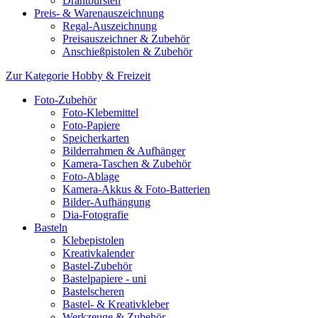
Drahtbürsten
Preis- & Warenauszeichnung
Regal-Auszeichnung
Preisauszeichner & Zubehör
Anschießpistolen & Zubehör
Zur Kategorie Hobby & Freizeit
Foto-Zubehör
Foto-Klebemittel
Foto-Papiere
Speicherkarten
Bilderrahmen & Aufhänger
Kamera-Taschen & Zubehör
Foto-Ablage
Kamera-Akkus & Foto-Batterien
Bilder-Aufhängung
Dia-Fotografie
Basteln
Klebepistolen
Kreativkalender
Bastel-Zubehör
Bastelpapiere - uni
Bastelscheren
Bastel- & Kreativkleber
Werkzeuge & Zubehör