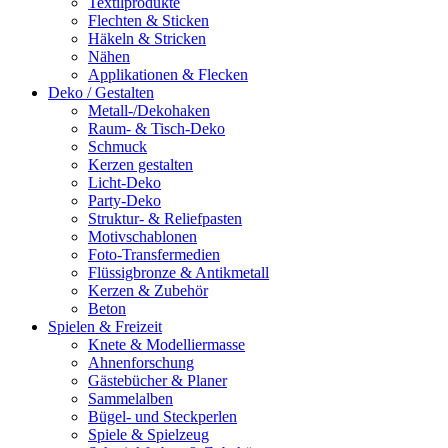
Textilprodukte
Flechten & Sticken
Häkeln & Stricken
Nähen
Applikationen & Flecken
Deko / Gestalten
Metall-/Dekohaken
Raum- & Tisch-Deko
Schmuck
Kerzen gestalten
Licht-Deko
Party-Deko
Struktur- & Reliefpasten
Motivschablonen
Foto-Transfermedien
Flüssigbronze & Antikmetall
Kerzen & Zubehör
Beton
Spielen & Freizeit
Knete & Modelliermasse
Ahnenforschung
Gästebücher & Planer
Sammelalben
Bügel- und Steckperlen
Spiele & Spielzeug