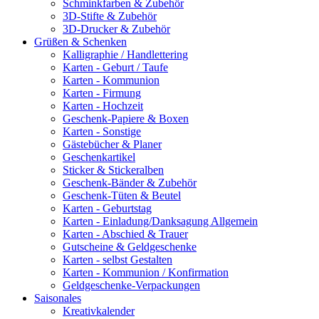
Schminkfarben & Zubehör
3D-Stifte & Zubehör
3D-Drucker & Zubehör
Grüßen & Schenken
Kalligraphie / Handlettering
Karten - Geburt / Taufe
Karten - Kommunion
Karten - Firmung
Karten - Hochzeit
Geschenk-Papiere & Boxen
Karten - Sonstige
Gästebücher & Planer
Geschenkartikel
Sticker & Stickeralben
Geschenk-Bänder & Zubehör
Geschenk-Tüten & Beutel
Karten - Geburtstag
Karten - Einladung/Danksagung Allgemein
Karten - Abschied & Trauer
Gutscheine & Geldgeschenke
Karten - selbst Gestalten
Karten - Kommunion / Konfirmation
Geldgeschenke-Verpackungen
Saisonales
Kreativkalender