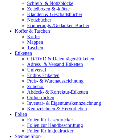
Schreib- & Notizblöcke
Zettelboxen & -klötze
Kladden & Geschäftsbücher
Notizbücher
Erinnerungs-/Gedanken-Bücher
Koffer & Taschen
Koffer
Mappen
Taschen
Etiketten
CD/DVD & Datenträger-Etiketten
Adress- & Versand-Etiketten
Universal
Endlos-Etiketten
Preis- & Warenauszeichnung
Zubehör
Abdeck- & Korrektur-Etiketten
Ordnerrücken
Inventar- & Eigentumskennzeichnung
Kennzeichnen & Hervorheben
Folien
Folien für Laserdrucker
Folien zur Handbeschriftung
Folien für Inkjetdrucker
StempelShop