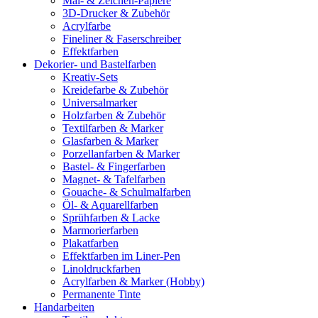
Mal- & Zeichen-Papiere
3D-Drucker & Zubehör
Acrylfarbe
Fineliner & Faserschreiber
Effektfarben
Dekorier- und Bastelfarben
Kreativ-Sets
Kreidefarbe & Zubehör
Universalmarker
Holzfarben & Zubehör
Textilfarben & Marker
Glasfarben & Marker
Porzellanfarben & Marker
Bastel- & Fingerfarben
Magnet- & Tafelfarben
Gouache- & Schulmalfarben
Öl- & Aquarellfarben
Sprühfarben & Lacke
Marmorierfarben
Plakatfarben
Effektfarben im Liner-Pen
Linoldruckfarben
Acrylfarben & Marker (Hobby)
Permanente Tinte
Handarbeiten