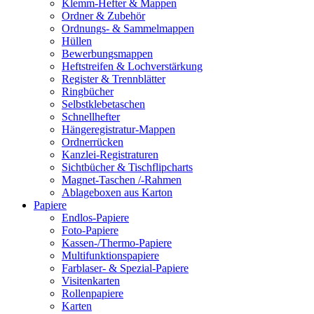
Klemm-Hefter & Mappen
Ordner & Zubehör
Ordnungs- & Sammelmappen
Hüllen
Bewerbungsmappen
Heftstreifen & Lochverstärkung
Register & Trennblätter
Ringbücher
Selbstklebetaschen
Schnellhefter
Hängeregistratur-Mappen
Ordnerrücken
Kanzlei-Registraturen
Sichtbücher & Tischflipcharts
Magnet-Taschen /-Rahmen
Ablageboxen aus Karton
Papiere
Endlos-Papiere
Foto-Papiere
Kassen-/Thermo-Papiere
Multifunktionspapiere
Farblaser- & Spezial-Papiere
Visitenkarten
Rollenpapiere
Karten