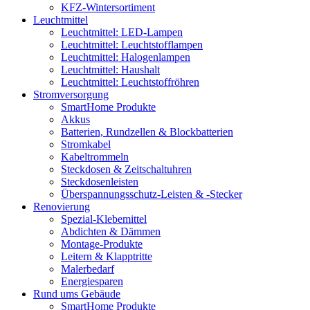
KFZ-Wintersortiment
Leuchtmittel
Leuchtmittel: LED-Lampen
Leuchtmittel: Leuchtstofflampen
Leuchtmittel: Halogenlampen
Leuchtmittel: Haushalt
Leuchtmittel: Leuchtstoffröhren
Stromversorgung
SmartHome Produkte
Akkus
Batterien, Rundzellen & Blockbatterien
Stromkabel
Kabeltrommeln
Steckdosen & Zeitschaltuhren
Steckdosenleisten
Überspannungsschutz-Leisten & -Stecker
Renovierung
Spezial-Klebemittel
Abdichten & Dämmen
Montage-Produkte
Leitern & Klapptritte
Malerbedarf
Energiesparen
Rund ums Gebäude
SmartHome Produkte