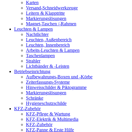
Karten
Versand-Schneidwerkzeuge
Leitern & Klapptritte
Markierungslösungen
Magnet-Taschen /-Rahmen
Leuchten & Lampen
Nachtlichter
Leuchten, Außenbereich
Leuchten, Innenbereich
Arbeits-Leuchten & Lampen
Taschenlampen
Strahler
Lichtbänder & -Leisten
Betriebseinrichtung
Aufbewahrungs-Boxen und -Körbe
Zeiterfassungs-Systeme
Hinweisschilder & Piktogramme
Markierungslösungen
Schränke
Hygieneschutzschilde
KFZ-Zubehör
KFZ-Pflege & Wartung
KFZ-Elektrik & Multimedia
KFZ-Zubehör
KFZ-Panne & Erste Hilfe