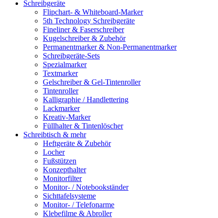
Schreibgeräte
Flipchart- & Whiteboard-Marker
5th Technology Schreibgeräte
Fineliner & Faserschreiber
Kugelschreiber & Zubehör
Permanentmarker & Non-Permanentmarker
Schreibgeräte-Sets
Spezialmarker
Textmarker
Gelschreiber & Gel-Tintenroller
Tintenroller
Kalligraphie / Handlettering
Lackmarker
Kreativ-Marker
Füllhalter & Tintenlöscher
Schreibtisch & mehr
Heftgeräte & Zubehör
Locher
Fußstützen
Konzepthalter
Monitorfilter
Monitor- / Notebookständer
Sichttafelsysteme
Monitor- / Telefonarme
Klebefilme & Abroller