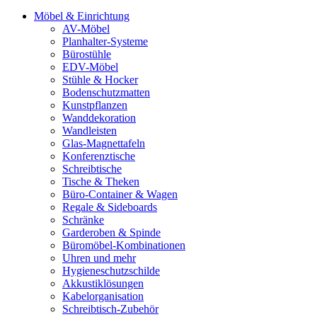
Möbel & Einrichtung
AV-Möbel
Planhalter-Systeme
Bürostühle
EDV-Möbel
Stühle & Hocker
Bodenschutzmatten
Kunstpflanzen
Wanddekoration
Wandleisten
Glas-Magnettafeln
Konferenztische
Schreibtische
Tische & Theken
Büro-Container & Wagen
Regale & Sideboards
Schränke
Garderoben & Spinde
Büromöbel-Kombinationen
Uhren und mehr
Hygieneschutzschilde
Akkustiklösungen
Kabelorganisation
Schreibtisch-Zubehör