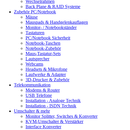
Wechselrahmen
Back Plane & RAID Systeme
Zubehör PC/Notebook
Mäuse
Mauspads & Handgelenkauflagen
Monitor- / Notebookständer
Tastaturen
PC/Notebook Sicherheit
Notebook-Taschen
Notebook-Zubehör
Maus-Tastatur-Sets
Lautsprecher
Webcams
Headsets & Mikrofone
Laufwerke & Adapter
3D-Drucker & Zubehör
Telekommunikation
Modems & Router
USB Telefone
Installation - Analoge Technik
Installation - ISDN Technik
Umschalter & mehr
Monitor Splitter, Switches & Konverter
KVM-Umschalter & Verstärker
Interface Konverter