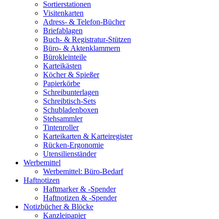
Sortierstationen
Visitenkarten
Adress- & Telefon-Bücher
Briefablagen
Buch- & Registratur-Stützen
Büro- & Aktenklammern
Bürokleinteile
Karteikästen
Köcher & Spießer
Papierkörbe
Schreibunterlagen
Schreibtisch-Sets
Schubladenboxen
Stehsammler
Tintenroller
Karteikarten & Karteiregister
Rücken-Ergonomie
Utensilienständer
Werbemittel
Werbemittel: Büro-Bedarf
Haftnotizen
Haftmarker & -Spender
Haftnotizen & -Spender
Notizbücher & Blöcke
Kanzleipapier