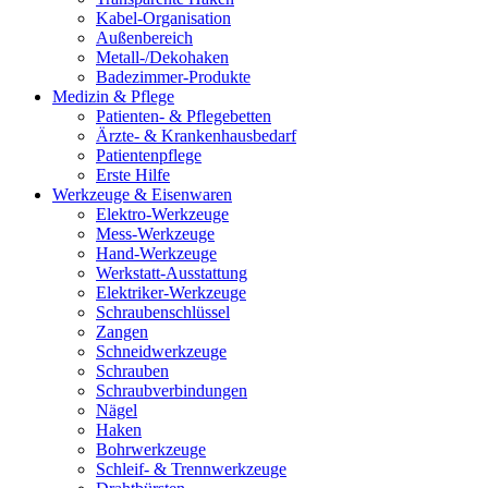
Kabel-Organisation
Außenbereich
Metall-/Dekohaken
Badezimmer-Produkte
Medizin & Pflege
Patienten- & Pflegebetten
Ärzte- & Krankenhausbedarf
Patientenpflege
Erste Hilfe
Werkzeuge & Eisenwaren
Elektro-Werkzeuge
Mess-Werkzeuge
Hand-Werkzeuge
Werkstatt-Ausstattung
Elektriker-Werkzeuge
Schraubenschlüssel
Zangen
Schneidwerkzeuge
Schrauben
Schraubverbindungen
Nägel
Haken
Bohrwerkzeuge
Schleif- & Trennwerkzeuge