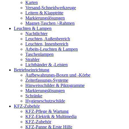
Karten
Versand-Schneidwerkzeuge
Leitern & Klapptritte
Markierungslösungen
Magnet-Taschen /-Rahmen
Leuchten & Lampen
Nachtlichter
Leuchten, Außenbereich
Leuchten, Innenbereich
Arbeits-Leuchten & Lampen
Taschenlampen
Strahler
Lichtbänder & -Leisten
Betriebseinrichtung
Aufbewahrungs-Boxen und -Körbe
Zeiterfassungs-Systeme
Hinweisschilder & Piktogramme
Markierungslösungen
Schränke
Hygieneschutzschilde
KFZ-Zubehör
KFZ-Pflege & Wartung
KFZ-Elektrik & Multimedia
KFZ-Zubehör
KFZ-Panne & Erste Hilfe