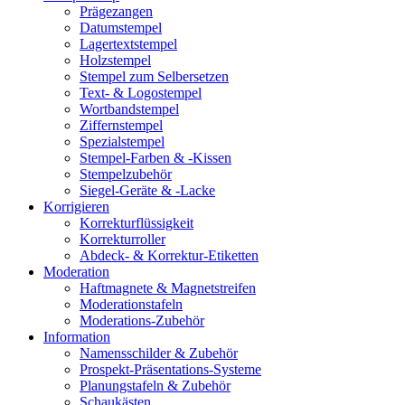
Prägezangen
Datumstempel
Lagertextstempel
Holzstempel
Stempel zum Selbersetzen
Text- & Logostempel
Wortbandstempel
Ziffernstempel
Spezialstempel
Stempel-Farben & -Kissen
Stempelzubehör
Siegel-Geräte & -Lacke
Korrigieren
Korrekturflüssigkeit
Korrekturroller
Abdeck- & Korrektur-Etiketten
Moderation
Haftmagnete & Magnetstreifen
Moderationstafeln
Moderations-Zubehör
Information
Namensschilder & Zubehör
Prospekt-Präsentations-Systeme
Planungstafeln & Zubehör
Schaukästen