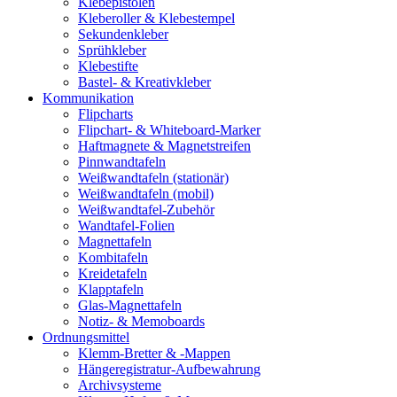
Klebepistolen
Kleberoller & Klebestempel
Sekundenkleber
Sprühkleber
Klebestifte
Bastel- & Kreativkleber
Kommunikation
Flipcharts
Flipchart- & Whiteboard-Marker
Haftmagnete & Magnetstreifen
Pinnwandtafeln
Weißwandtafeln (stationär)
Weißwandtafeln (mobil)
Weißwandtafel-Zubehör
Wandtafel-Folien
Magnettafeln
Kombitafeln
Kreidetafeln
Klapptafeln
Glas-Magnettafeln
Notiz- & Memoboards
Ordnungsmittel
Klemm-Bretter & -Mappen
Hängeregistratur-Aufbewahrung
Archivsysteme