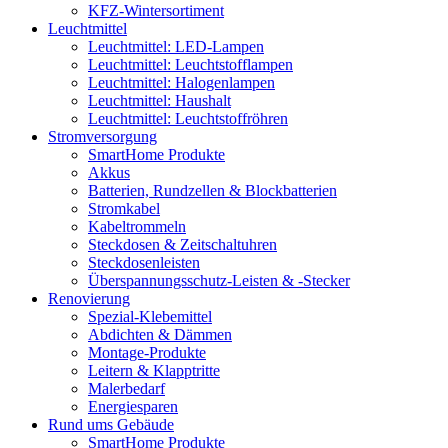
KFZ-Wintersortiment
Leuchtmittel
Leuchtmittel: LED-Lampen
Leuchtmittel: Leuchtstofflampen
Leuchtmittel: Halogenlampen
Leuchtmittel: Haushalt
Leuchtmittel: Leuchtstoffröhren
Stromversorgung
SmartHome Produkte
Akkus
Batterien, Rundzellen & Blockbatterien
Stromkabel
Kabeltrommeln
Steckdosen & Zeitschaltuhren
Steckdosenleisten
Überspannungsschutz-Leisten & -Stecker
Renovierung
Spezial-Klebemittel
Abdichten & Dämmen
Montage-Produkte
Leitern & Klapptritte
Malerbedarf
Energiesparen
Rund ums Gebäude
SmartHome Produkte