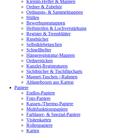
Klemm-Hefter & Mappen
Ordner & Zubehör
Ordnungs- & Sammelmappen
Hüllen
Bewerbungsmappen
Heftstreifen & Lochverstärkung
Register & Trennblätter
Ringbücher
Selbstklebetaschen
Schnellhefter
Hängeregistratur-Mappen
Ordnerrücken
Kanzlei-Registraturen
Sichtbücher & Tischflipcharts
Magnet-Taschen /-Rahmen
Ablageboxen aus Karton
Papiere
Endlos-Papiere
Foto-Papiere
Kassen-/Thermo-Papiere
Multifunktionspapiere
Farblaser- & Spezial-Papiere
Visitenkarten
Rollenpapiere
Karten