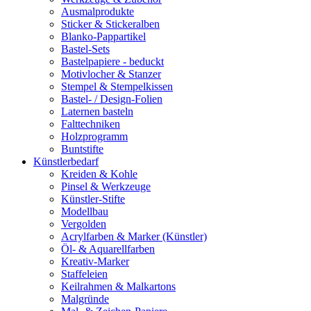
Ausmalprodukte
Sticker & Stickeralben
Blanko-Pappartikel
Bastel-Sets
Bastelpapiere - beduckt
Motivlocher & Stanzer
Stempel & Stempelkissen
Bastel- / Design-Folien
Laternen basteln
Falttechniken
Holzprogramm
Buntstifte
Künstlerbedarf
Kreiden & Kohle
Pinsel & Werkzeuge
Künstler-Stifte
Modellbau
Vergolden
Acrylfarben & Marker (Künstler)
Öl- & Aquarellfarben
Kreativ-Marker
Staffeleien
Keilrahmen & Malkartons
Malgründe