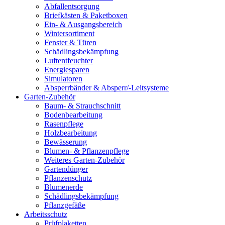
Abfallentsorgung
Briefkästen & Paketboxen
Ein- & Ausgangsbereich
Wintersortiment
Fenster & Türen
Schädlingsbekämpfung
Luftentfeuchter
Energiesparen
Simulatoren
Absperrbänder & Absperr/-Leitsysteme
Garten-Zubehör
Baum- & Strauchschnitt
Bodenbearbeitung
Rasenpflege
Holzbearbeitung
Bewässerung
Blumen- & Pflanzenpflege
Weiteres Garten-Zubehör
Gartendünger
Pflanzenschutz
Blumenerde
Schädlingsbekämpfung
Pflanzgefäße
Arbeitsschutz
Prüfplaketten