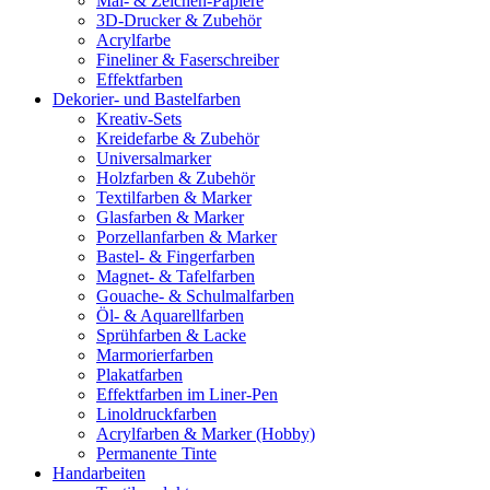
Mal- & Zeichen-Papiere
3D-Drucker & Zubehör
Acrylfarbe
Fineliner & Faserschreiber
Effektfarben
Dekorier- und Bastelfarben
Kreativ-Sets
Kreidefarbe & Zubehör
Universalmarker
Holzfarben & Zubehör
Textilfarben & Marker
Glasfarben & Marker
Porzellanfarben & Marker
Bastel- & Fingerfarben
Magnet- & Tafelfarben
Gouache- & Schulmalfarben
Öl- & Aquarellfarben
Sprühfarben & Lacke
Marmorierfarben
Plakatfarben
Effektfarben im Liner-Pen
Linoldruckfarben
Acrylfarben & Marker (Hobby)
Permanente Tinte
Handarbeiten