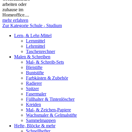
arbeiten oder
zuhause im
Homeoffice....
mehr erfahren
Zur Kategorie Schule - Studium
Lern- & Lehr-Mittel
Lernmittel
Lehrmittel
Taschenrechner
Malen & Schreiben
Mal- & Schreib-Sets
Bleistifte
Buntstifte
Farbkästen & Zubehör
Radierer
Spitzer
Fasermaler
Füllhalter & Tintenlöscher
Kreiden
Mal- & Zeichen-Papiere
Wachsmaler & Gelmalstifte
Sammelmappen
Hefte, Blöcke & mehr
Schnellhefter