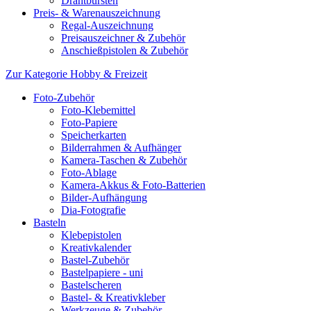
Drahtbürsten
Preis- & Warenauszeichnung
Regal-Auszeichnung
Preisauszeichner & Zubehör
Anschießpistolen & Zubehör
Zur Kategorie Hobby & Freizeit
Foto-Zubehör
Foto-Klebemittel
Foto-Papiere
Speicherkarten
Bilderrahmen & Aufhänger
Kamera-Taschen & Zubehör
Foto-Ablage
Kamera-Akkus & Foto-Batterien
Bilder-Aufhängung
Dia-Fotografie
Basteln
Klebepistolen
Kreativkalender
Bastel-Zubehör
Bastelpapiere - uni
Bastelscheren
Bastel- & Kreativkleber
Werkzeuge & Zubehör