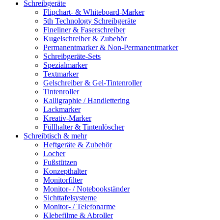
Schreibgeräte
Flipchart- & Whiteboard-Marker
5th Technology Schreibgeräte
Fineliner & Faserschreiber
Kugelschreiber & Zubehör
Permanentmarker & Non-Permanentmarker
Schreibgeräte-Sets
Spezialmarker
Textmarker
Gelschreiber & Gel-Tintenroller
Tintenroller
Kalligraphie / Handlettering
Lackmarker
Kreativ-Marker
Füllhalter & Tintenlöscher
Schreibtisch & mehr
Heftgeräte & Zubehör
Locher
Fußstützen
Konzepthalter
Monitorfilter
Monitor- / Notebookständer
Sichttafelsysteme
Monitor- / Telefonarme
Klebefilme & Abroller