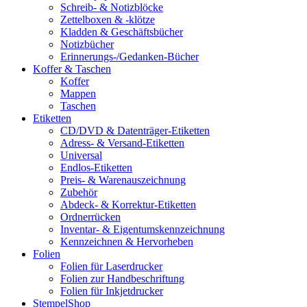
Schreib- & Notizblöcke
Zettelboxen & -klötze
Kladden & Geschäftsbücher
Notizbücher
Erinnerungs-/Gedanken-Bücher
Koffer & Taschen
Koffer
Mappen
Taschen
Etiketten
CD/DVD & Datenträger-Etiketten
Adress- & Versand-Etiketten
Universal
Endlos-Etiketten
Preis- & Warenauszeichnung
Zubehör
Abdeck- & Korrektur-Etiketten
Ordnerrücken
Inventar- & Eigentumskennzeichnung
Kennzeichnen & Hervorheben
Folien
Folien für Laserdrucker
Folien zur Handbeschriftung
Folien für Inkjetdrucker
StempelShop