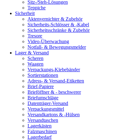
Sitz-/Steh-Lösungen
Teppiche
Sicherheit
Aktenvernichter & Zubehör
Sicherheits-Schlösser & -Kabel
Sicherheitsschränke & Zubehör
Tresore
Video-Überwachung
Notfall- & Bewegungsmelder
Lager & Versand
Scheren
Waagen
Verpackungs-Klebebänder
Sortierstationen
Adress- & Versand-Etiketten
Brief-Papiere
Brieföffner & - beschwerer
Briefumschläge
Datenträger-Versand
Verpackungsmittel
Versandkartons & -Hülsen
Versandtaschen
Lagerkästen
Falzmaschinen
Lagerbedarf