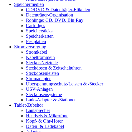
Speichermedien
CD/DVD & Datenträger-Etiketten
Datenträger-Organisation
Rohlinge: CD, DVD, Blu-Ray
Cartridges
Speichersticks
Speicherkarten
Festplatten
Stromversorgung
Stromkabel
Kabeltrommeln
Stecker-Netzteile
Steckdosen & Zeitschaltuhren
Steckdosenleisten
Stromadapter
Überspannungsschutz-Leisten & -Stecker
USV-Anlagen
Steckdosensysteme
Lade-Adapter & -Stationen
Tablet-Zubehör
Lautsprecher
Headsets & Mikrofone
Kopf- & Ohr-Hörer
Daten- & Ladekabel
Adapter