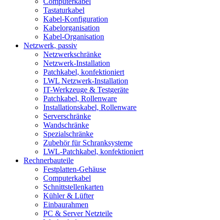
Computerkabel
Tastaturkabel
Kabel-Konfiguration
Kabelorganisation
Kabel-Organisation
Netzwerk, passiv
Netzwerkschränke
Netzwerk-Installation
Patchkabel, konfektioniert
LWL Netzwerk-Installation
IT-Werkzeuge & Testgeräte
Patchkabel, Rollenware
Installationskabel, Rollenware
Serverschränke
Wandschränke
Spezialschränke
Zubehör für Schranksysteme
LWL-Patchkabel, konfektioniert
Rechnerbauteile
Festplatten-Gehäuse
Computerkabel
Schnittstellenkarten
Kühler & Lüfter
Einbaurahmen
PC & Server Netzteile