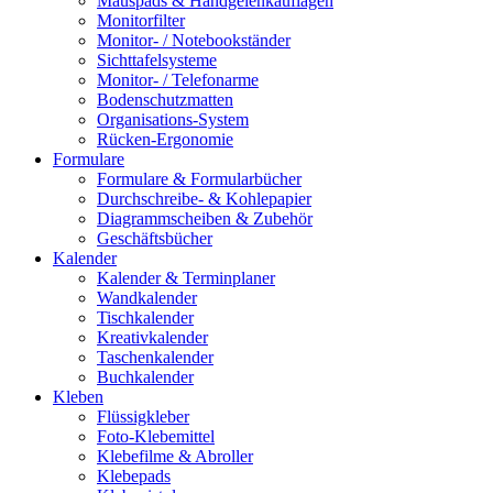
Mauspads & Handgelenkauflagen
Monitorfilter
Monitor- / Notebookständer
Sichttafelsysteme
Monitor- / Telefonarme
Bodenschutzmatten
Organisations-System
Rücken-Ergonomie
Formulare
Formulare & Formularbücher
Durchschreibe- & Kohlepapier
Diagrammscheiben & Zubehör
Geschäftsbücher
Kalender
Kalender & Terminplaner
Wandkalender
Tischkalender
Kreativkalender
Taschenkalender
Buchkalender
Kleben
Flüssigkleber
Foto-Klebemittel
Klebefilme & Abroller
Klebepads