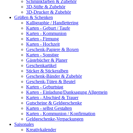
Schminkfarben & Zubehör
3D-Stifte & Zubehör
3D-Drucker & Zubehör
Grüßen & Schenken
Kalligraphie / Handlettering
Karten - Geburt / Taufe
Karten - Kommunion
Karten - Firmung
Karten - Hochzeit
Geschenk-Papiere & Boxen
Karten - Sonstige
Gästebücher & Planer
Geschenkartikel
Sticker & Stickeralben
Geschenk-Bänder & Zubehör
Geschenk-Tüten & Beutel
Karten - Geburtstag
Karten - Einladung/Danksagung Allgemein
Karten - Abschied & Trauer
Gutscheine & Geldgeschenke
Karten - selbst Gestalten
Karten - Kommunion / Konfirmation
Geldgeschenke-Verpackungen
Saisonales
Kreativkalender