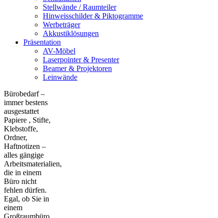
Stellwände / Raumteiler
Hinweisschilder & Piktogramme
Werbeträger
Akkustiklösungen
Präsentation
AV-Möbel
Laserpointer & Presenter
Beamer & Projektoren
Leinwände
Bürobedarf –
immer bestens
ausgestattet
Papiere , Stifte,
Klebstoffe,
Ordner,
Haftnotizen –
alles gängige
Arbeitsmaterialien,
die in einem
Büro nicht
fehlen dürfen.
Egal, ob Sie in
einem
Großraumbüro