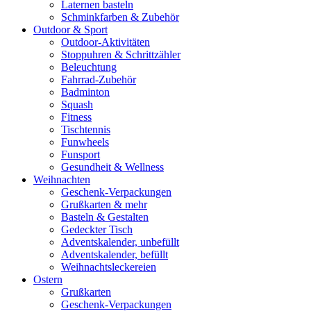
Laternen basteln
Schminkfarben & Zubehör
Outdoor & Sport
Outdoor-Aktivitäten
Stoppuhren & Schrittzähler
Beleuchtung
Fahrrad-Zubehör
Badminton
Squash
Fitness
Tischtennis
Funwheels
Funsport
Gesundheit & Wellness
Weihnachten
Geschenk-Verpackungen
Grußkarten & mehr
Basteln & Gestalten
Gedeckter Tisch
Adventskalender, unbefüllt
Adventskalender, befüllt
Weihnachtsleckereien
Ostern
Grußkarten
Geschenk-Verpackungen