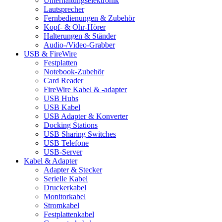
Unterhaltungselektronik
Lautsprecher
Fernbedienungen & Zubehör
Kopf- & Ohr-Hörer
Halterungen & Ständer
Audio-/Video-Grabber
USB & FireWire
Festplatten
Notebook-Zubehör
Card Reader
FireWire Kabel & -adapter
USB Hubs
USB Kabel
USB Adapter & Konverter
Docking Stations
USB Sharing Switches
USB Telefone
USB-Server
Kabel & Adapter
Adapter & Stecker
Serielle Kabel
Druckerkabel
Monitorkabel
Stromkabel
Festplattenkabel