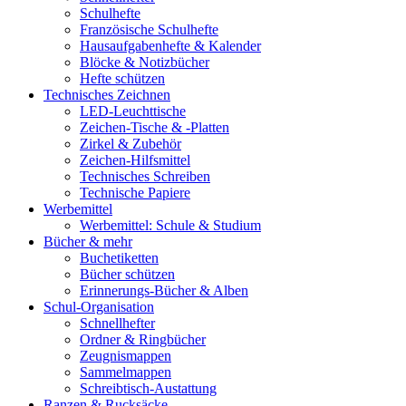
Schulhefte
Französische Schulhefte
Hausaufgabenhefte & Kalender
Blöcke & Notizbücher
Hefte schützen
Technisches Zeichnen
LED-Leuchttische
Zeichen-Tische & -Platten
Zirkel & Zubehör
Zeichen-Hilfsmittel
Technisches Schreiben
Technische Papiere
Werbemittel
Werbemittel: Schule & Studium
Bücher & mehr
Buchetiketten
Bücher schützen
Erinnerungs-Bücher & Alben
Schul-Organisation
Schnellhefter
Ordner & Ringbücher
Zeugnismappen
Sammelmappen
Schreibtisch-Austattung
Ranzen & Rucksäcke