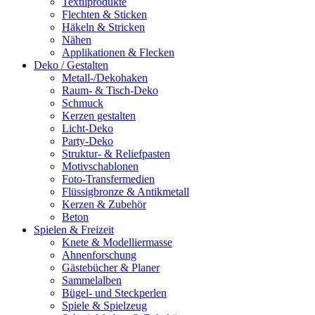
Textilprodukte
Flechten & Sticken
Häkeln & Stricken
Nähen
Applikationen & Flecken
Deko / Gestalten
Metall-/Dekohaken
Raum- & Tisch-Deko
Schmuck
Kerzen gestalten
Licht-Deko
Party-Deko
Struktur- & Reliefpasten
Motivschablonen
Foto-Transfermedien
Flüssigbronze & Antikmetall
Kerzen & Zubehör
Beton
Spielen & Freizeit
Knete & Modelliermasse
Ahnenforschung
Gästebücher & Planer
Sammelalben
Bügel- und Steckperlen
Spiele & Spielzeug