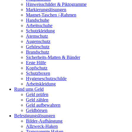
Hinweisschilder & Piktogramme
Markierungslösungen
Magnet-Taschen /-Rahmen
Handschuhe
Arbeitsschuhe
Schutzkleidung
Atemschutz
Augenschutz
Gehörschutz
Brandschutz
Sicherheits-Matten & Bänder
Erste Hilfe
Kopfschutz
Schutzboxen
Hygieneschutzschilde
Arbeitskleidung
Rund ums Geld
Geld prüfen
Geld zählen
Geld aufbewahren
Geldbörsen
Befestigungslösungen
Bilder-Aufhängung
Allzweck-Haken
Transparente Haken