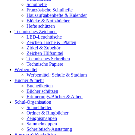
Schulhefte
Französische Schulhefte
Hausaufgabenhefte & Kalender
Blöcke & Notizbücher
Hefte schützen
Technisches Zeichnen
LED-Leuchttische
Zeichen-Tische & -Platten
Zirkel & Zubehör
Zeichen-Hilfsmittel
Technisches Schreiben
Technische Papiere
Werbemittel
Werbemittel: Schule & Studium
Bücher & mehr
Buchetiketten
Bücher schützen
Erinnerungs-Bücher & Alben
Schul-Organisation
Schnellhefter
Ordner & Ringbücher
Zeugnismappen
Sammelmappen
Schreibtisch-Austattung
Ranzen & Rucksäcke