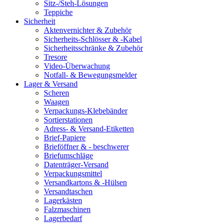
Sitz-/Steh-Lösungen
Teppiche
Sicherheit
Aktenvernichter & Zubehör
Sicherheits-Schlösser & -Kabel
Sicherheitsschränke & Zubehör
Tresore
Video-Überwachung
Notfall- & Bewegungsmelder
Lager & Versand
Scheren
Waagen
Verpackungs-Klebebänder
Sortierstationen
Adress- & Versand-Etiketten
Brief-Papiere
Brieföffner & - beschwerer
Briefumschläge
Datenträger-Versand
Verpackungsmittel
Versandkartons & -Hülsen
Versandtaschen
Lagerkästen
Falzmaschinen
Lagerbedarf