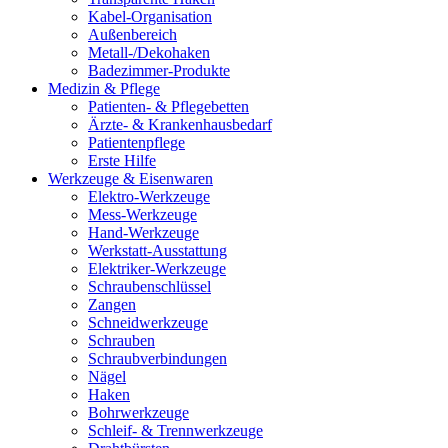
Kabel-Organisation
Außenbereich
Metall-/Dekohaken
Badezimmer-Produkte
Medizin & Pflege
Patienten- & Pflegebetten
Ärzte- & Krankenhausbedarf
Patientenpflege
Erste Hilfe
Werkzeuge & Eisenwaren
Elektro-Werkzeuge
Mess-Werkzeuge
Hand-Werkzeuge
Werkstatt-Ausstattung
Elektriker-Werkzeuge
Schraubenschlüssel
Zangen
Schneidwerkzeuge
Schrauben
Schraubverbindungen
Nägel
Haken
Bohrwerkzeuge
Schleif- & Trennwerkzeuge