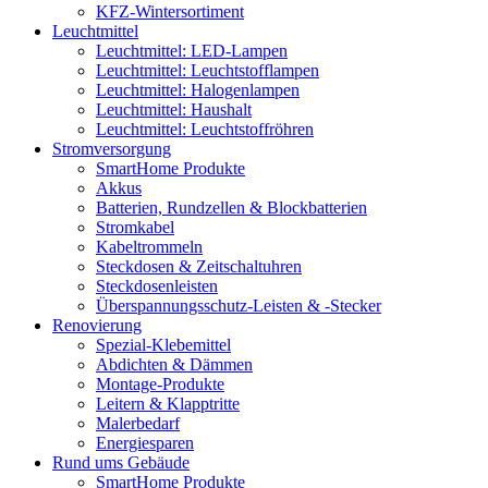
KFZ-Wintersortiment
Leuchtmittel
Leuchtmittel: LED-Lampen
Leuchtmittel: Leuchtstofflampen
Leuchtmittel: Halogenlampen
Leuchtmittel: Haushalt
Leuchtmittel: Leuchtstoffröhren
Stromversorgung
SmartHome Produkte
Akkus
Batterien, Rundzellen & Blockbatterien
Stromkabel
Kabeltrommeln
Steckdosen & Zeitschaltuhren
Steckdosenleisten
Überspannungsschutz-Leisten & -Stecker
Renovierung
Spezial-Klebemittel
Abdichten & Dämmen
Montage-Produkte
Leitern & Klapptritte
Malerbedarf
Energiesparen
Rund ums Gebäude
SmartHome Produkte