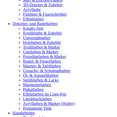
Mal- & Zeichen-Papiere
3D-Drucker & Zubehör
Acrylfarbe
Fineliner & Faserschreiber
Effektfarben
Dekorier- und Bastelfarben
Kreativ-Sets
Kreidefarbe & Zubehör
Universalmarker
Holzfarben & Zubehör
Textilfarben & Marker
Glasfarben & Marker
Porzellanfarben & Marker
Bastel- & Fingerfarben
Magnet- & Tafelfarben
Gouache- & Schulmalfarben
Öl- & Aquarellfarben
Sprühfarben & Lacke
Marmorierfarben
Plakatfarben
Effektfarben im Liner-Pen
Linoldruckfarben
Acrylfarben & Marker (Hobby)
Permanente Tinte
Handarbeiten