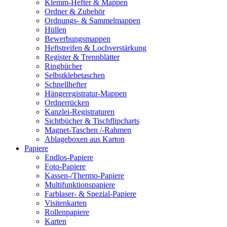
Klemm-Hefter & Mappen
Ordner & Zubehör
Ordnungs- & Sammelmappen
Hüllen
Bewerbungsmappen
Heftstreifen & Lochverstärkung
Register & Trennblätter
Ringbücher
Selbstklebetaschen
Schnellhefter
Hängeregistratur-Mappen
Ordnerrücken
Kanzlei-Registraturen
Sichtbücher & Tischflipcharts
Magnet-Taschen /-Rahmen
Ablageboxen aus Karton
Papiere
Endlos-Papiere
Foto-Papiere
Kassen-/Thermo-Papiere
Multifunktionspapiere
Farblaser- & Spezial-Papiere
Visitenkarten
Rollenpapiere
Karten