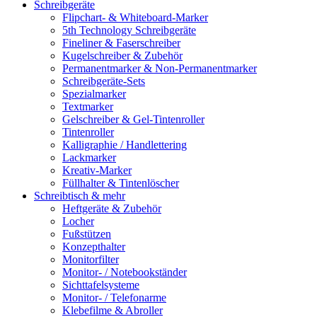
Schreibgeräte
Flipchart- & Whiteboard-Marker
5th Technology Schreibgeräte
Fineliner & Faserschreiber
Kugelschreiber & Zubehör
Permanentmarker & Non-Permanentmarker
Schreibgeräte-Sets
Spezialmarker
Textmarker
Gelschreiber & Gel-Tintenroller
Tintenroller
Kalligraphie / Handlettering
Lackmarker
Kreativ-Marker
Füllhalter & Tintenlöscher
Schreibtisch & mehr
Heftgeräte & Zubehör
Locher
Fußstützen
Konzepthalter
Monitorfilter
Monitor- / Notebookständer
Sichttafelsysteme
Monitor- / Telefonarme
Klebefilme & Abroller