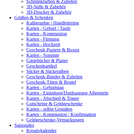
Schminkfarben & Zubehör
3D-Stifte & Zubehör
3D-Drucker & Zubehör
Grüßen & Schenken
Kalligraphie / Handlettering
Karten - Geburt / Taufe
Karten - Kommunion
Karten - Firmung
Karten - Hochzeit
Geschenk-Papiere & Boxen
Karten - Sonstige
Gästebücher & Planer
Geschenkartikel
Sticker & Stickeralben
Geschenk-Bänder & Zubehör
Geschenk-Tüten & Beutel
Karten - Geburtstag
Karten - Einladung/Danksagung Allgemein
Karten - Abschied & Trauer
Gutscheine & Geldgeschenke
Karten - selbst Gestalten
Karten - Kommunion / Konfirmation
Geldgeschenke-Verpackungen
Saisonales
Kreativkalender