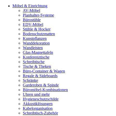
Möbel & Einrichtung
AV-Möbel
Planhalter-Systeme
Bürostühle
EDV-Möbel
Stühle & Hocker
Bodenschutzmatten
Kunstpflanzen
Wanddekoration
Wandleisten
Glas-Magnettafeln
Konferenztische
Schreibtische
Tische & Theken
Büro-Container & Wagen
Regale & Sideboards
Schränke
Garderoben & Spinde
Büromöbel-Kombinationen
Uhren und mehr
Hygieneschutzschilde
Akkustiklösungen
Kabelorganisation
Schreibtisch-Zubehör