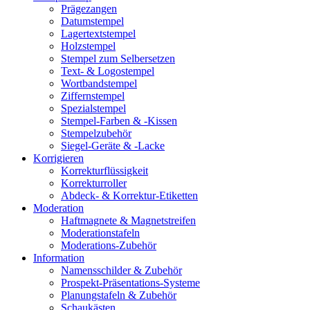
Prägezangen
Datumstempel
Lagertextstempel
Holzstempel
Stempel zum Selbersetzen
Text- & Logostempel
Wortbandstempel
Ziffernstempel
Spezialstempel
Stempel-Farben & -Kissen
Stempelzubehör
Siegel-Geräte & -Lacke
Korrigieren
Korrekturflüssigkeit
Korrekturroller
Abdeck- & Korrektur-Etiketten
Moderation
Haftmagnete & Magnetstreifen
Moderationstafeln
Moderations-Zubehör
Information
Namensschilder & Zubehör
Prospekt-Präsentations-Systeme
Planungstafeln & Zubehör
Schaukästen