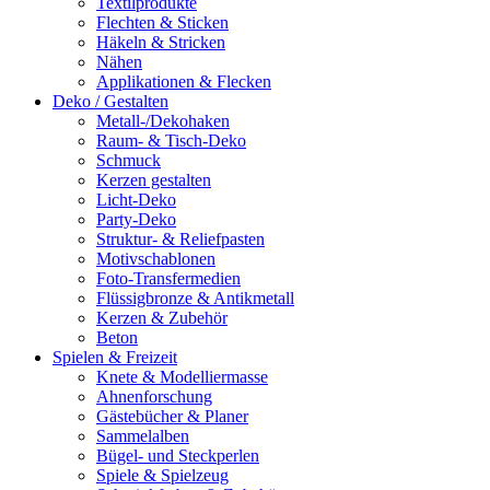
Textilprodukte
Flechten & Sticken
Häkeln & Stricken
Nähen
Applikationen & Flecken
Deko / Gestalten
Metall-/Dekohaken
Raum- & Tisch-Deko
Schmuck
Kerzen gestalten
Licht-Deko
Party-Deko
Struktur- & Reliefpasten
Motivschablonen
Foto-Transfermedien
Flüssigbronze & Antikmetall
Kerzen & Zubehör
Beton
Spielen & Freizeit
Knete & Modelliermasse
Ahnenforschung
Gästebücher & Planer
Sammelalben
Bügel- und Steckperlen
Spiele & Spielzeug