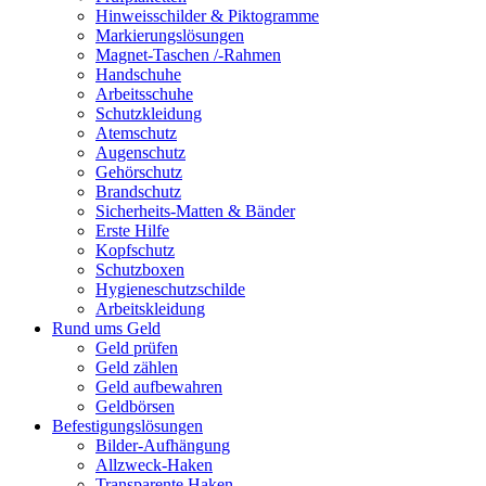
Hinweisschilder & Piktogramme
Markierungslösungen
Magnet-Taschen /-Rahmen
Handschuhe
Arbeitsschuhe
Schutzkleidung
Atemschutz
Augenschutz
Gehörschutz
Brandschutz
Sicherheits-Matten & Bänder
Erste Hilfe
Kopfschutz
Schutzboxen
Hygieneschutzschilde
Arbeitskleidung
Rund ums Geld
Geld prüfen
Geld zählen
Geld aufbewahren
Geldbörsen
Befestigungslösungen
Bilder-Aufhängung
Allzweck-Haken
Transparente Haken