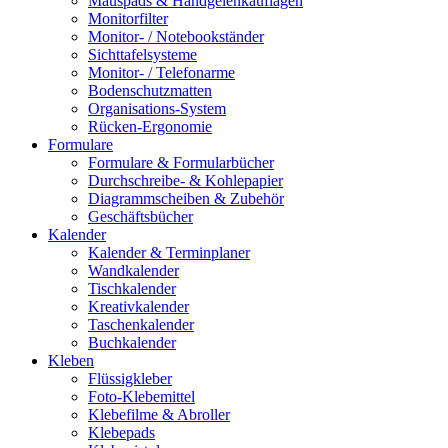
Mauspads & Handgelenkauflagen
Monitorfilter
Monitor- / Notebookständer
Sichttafelsysteme
Monitor- / Telefonarme
Bodenschutzmatten
Organisations-System
Rücken-Ergonomie
Formulare
Formulare & Formularbücher
Durchschreibe- & Kohlepapier
Diagrammscheiben & Zubehör
Geschäftsbücher
Kalender
Kalender & Terminplaner
Wandkalender
Tischkalender
Kreativkalender
Taschenkalender
Buchkalender
Kleben
Flüssigkleber
Foto-Klebemittel
Klebefilme & Abroller
Klebepads