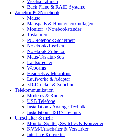
Wechselrahmen
Back Plane & RAID Systeme
Zubehör PC/Notebook
Mäuse
Mauspads & Handgelenkauflagen
Monitor- / Notebookständer
Tastaturen
PC/Notebook Sicherheit
Notebook-Taschen
Notebook-Zubehör
Maus-Tastatur-Sets
Lautsprecher
Webcams
Headsets & Mikrofone
Laufwerke & Adapter
3D-Drucker & Zubehör
Telekommunikation
Modems & Router
USB Telefone
Installation - Analoge Technik
Installation - ISDN Technik
Umschalter & mehr
Monitor Splitter, Switches & Konverter
KVM-Umschalter & Verstärker
Interface Konverter