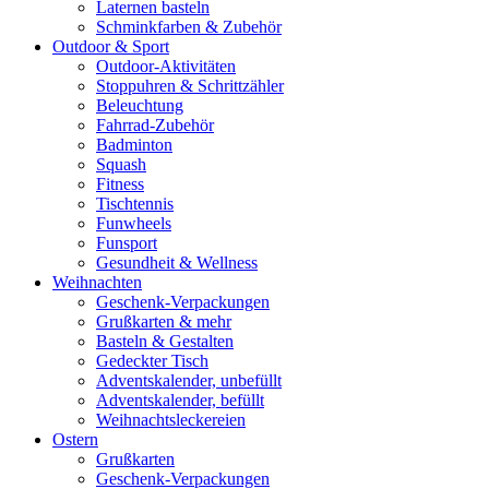
Laternen basteln
Schminkfarben & Zubehör
Outdoor & Sport
Outdoor-Aktivitäten
Stoppuhren & Schrittzähler
Beleuchtung
Fahrrad-Zubehör
Badminton
Squash
Fitness
Tischtennis
Funwheels
Funsport
Gesundheit & Wellness
Weihnachten
Geschenk-Verpackungen
Grußkarten & mehr
Basteln & Gestalten
Gedeckter Tisch
Adventskalender, unbefüllt
Adventskalender, befüllt
Weihnachtsleckereien
Ostern
Grußkarten
Geschenk-Verpackungen