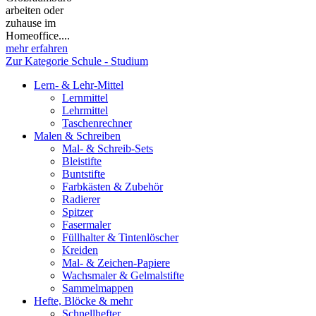
arbeiten oder
zuhause im
Homeoffice....
mehr erfahren
Zur Kategorie Schule - Studium
Lern- & Lehr-Mittel
Lernmittel
Lehrmittel
Taschenrechner
Malen & Schreiben
Mal- & Schreib-Sets
Bleistifte
Buntstifte
Farbkästen & Zubehör
Radierer
Spitzer
Fasermaler
Füllhalter & Tintenlöscher
Kreiden
Mal- & Zeichen-Papiere
Wachsmaler & Gelmalstifte
Sammelmappen
Hefte, Blöcke & mehr
Schnellhefter