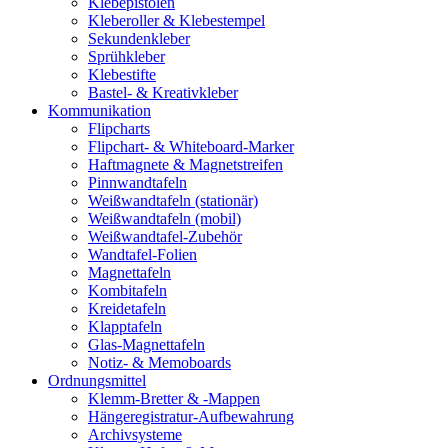
Klebepistolen
Kleberoller & Klebestempel
Sekundenkleber
Sprühkleber
Klebestifte
Bastel- & Kreativkleber
Kommunikation
Flipcharts
Flipchart- & Whiteboard-Marker
Haftmagnete & Magnetstreifen
Pinnwandtafeln
Weißwandtafeln (stationär)
Weißwandtafeln (mobil)
Weißwandtafel-Zubehör
Wandtafel-Folien
Magnettafeln
Kombitafeln
Kreidetafeln
Klapptafeln
Glas-Magnettafeln
Notiz- & Memoboards
Ordnungsmittel
Klemm-Bretter & -Mappen
Hängeregistratur-Aufbewahrung
Archivsysteme