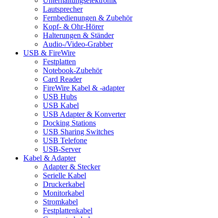
Unterhaltungselektronik
Lautsprecher
Fernbedienungen & Zubehör
Kopf- & Ohr-Hörer
Halterungen & Ständer
Audio-/Video-Grabber
USB & FireWire
Festplatten
Notebook-Zubehör
Card Reader
FireWire Kabel & -adapter
USB Hubs
USB Kabel
USB Adapter & Konverter
Docking Stations
USB Sharing Switches
USB Telefone
USB-Server
Kabel & Adapter
Adapter & Stecker
Serielle Kabel
Druckerkabel
Monitorkabel
Stromkabel
Festplattenkabel