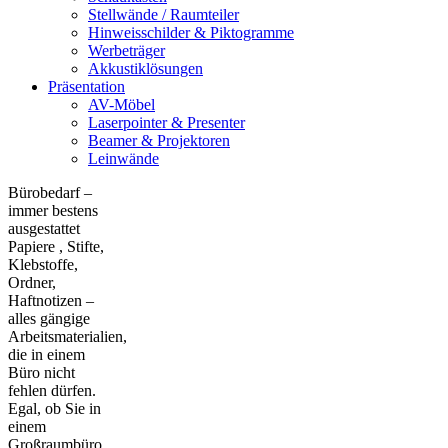
Stellwände / Raumteiler
Hinweisschilder & Piktogramme
Werbeträger
Akkustiklösungen
Präsentation
AV-Möbel
Laserpointer & Presenter
Beamer & Projektoren
Leinwände
Bürobedarf –
immer bestens
ausgestattet
Papiere , Stifte,
Klebstoffe,
Ordner,
Haftnotizen –
alles gängige
Arbeitsmaterialien,
die in einem
Büro nicht
fehlen dürfen.
Egal, ob Sie in
einem
Großraumbüro