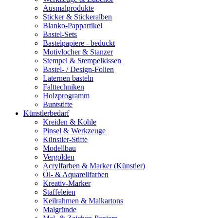
Ausmalprodukte
Sticker & Stickeralben
Blanko-Pappartikel
Bastel-Sets
Bastelpapiere - beduckt
Motivlocher & Stanzer
Stempel & Stempelkissen
Bastel- / Design-Folien
Laternen basteln
Falttechniken
Holzprogramm
Buntstifte
Künstlerbedarf
Kreiden & Kohle
Pinsel & Werkzeuge
Künstler-Stifte
Modellbau
Vergolden
Acrylfarben & Marker (Künstler)
Öl- & Aquarellfarben
Kreativ-Marker
Staffeleien
Keilrahmen & Malkartons
Malgründe