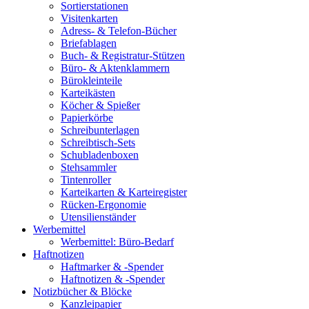
Sortierstationen
Visitenkarten
Adress- & Telefon-Bücher
Briefablagen
Buch- & Registratur-Stützen
Büro- & Aktenklammern
Bürokleinteile
Karteikästen
Köcher & Spießer
Papierkörbe
Schreibunterlagen
Schreibtisch-Sets
Schubladenboxen
Stehsammler
Tintenroller
Karteikarten & Karteiregister
Rücken-Ergonomie
Utensilienständer
Werbemittel
Werbemittel: Büro-Bedarf
Haftnotizen
Haftmarker & -Spender
Haftnotizen & -Spender
Notizbücher & Blöcke
Kanzleipapier