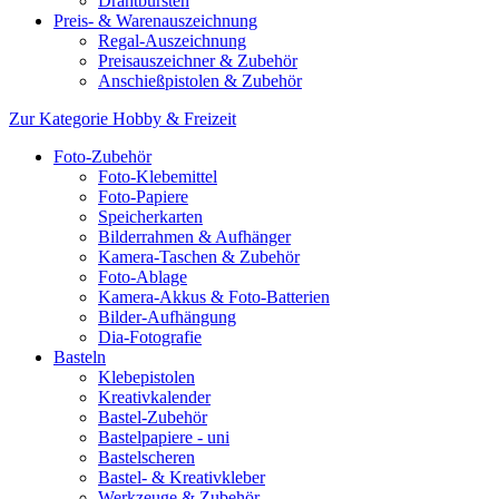
Drahtbürsten
Preis- & Warenauszeichnung
Regal-Auszeichnung
Preisauszeichner & Zubehör
Anschießpistolen & Zubehör
Zur Kategorie Hobby & Freizeit
Foto-Zubehör
Foto-Klebemittel
Foto-Papiere
Speicherkarten
Bilderrahmen & Aufhänger
Kamera-Taschen & Zubehör
Foto-Ablage
Kamera-Akkus & Foto-Batterien
Bilder-Aufhängung
Dia-Fotografie
Basteln
Klebepistolen
Kreativkalender
Bastel-Zubehör
Bastelpapiere - uni
Bastelscheren
Bastel- & Kreativkleber
Werkzeuge & Zubehör