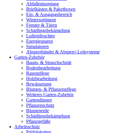
Abfallentsorgung
Briefkästen & Paketboxen
Ein- & Ausgangsbereich
Wintersortiment
Fenster & Türen
Schädlingsbekämpfung
Luftentfeuchter
Energiesparen
Simulatoren
Absperrbänder & Absperr/-Leitsysteme
Garten-Zubehör
Baum- & Strauchschnitt
Bodenbearbeitung
Rasenpflege
Holzbearbeitung
Bewässerung
Blumen- & Pflanzenpflege
Weiteres Garten-Zubehör
Gartendünger
Pflanzenschutz
Blumenerde
Schädlingsbekämpfung
Pflanzgefäße
Arbeitsschutz
Prüfplaketten