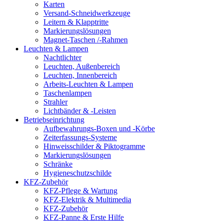
Karten
Versand-Schneidwerkzeuge
Leitern & Klapptritte
Markierungslösungen
Magnet-Taschen /-Rahmen
Leuchten & Lampen
Nachtlichter
Leuchten, Außenbereich
Leuchten, Innenbereich
Arbeits-Leuchten & Lampen
Taschenlampen
Strahler
Lichtbänder & -Leisten
Betriebseinrichtung
Aufbewahrungs-Boxen und -Körbe
Zeiterfassungs-Systeme
Hinweisschilder & Piktogramme
Markierungslösungen
Schränke
Hygieneschutzschilde
KFZ-Zubehör
KFZ-Pflege & Wartung
KFZ-Elektrik & Multimedia
KFZ-Zubehör
KFZ-Panne & Erste Hilfe