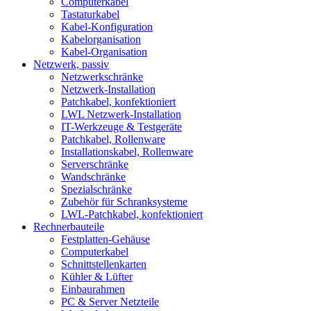
Computerkabel
Tastaturkabel
Kabel-Konfiguration
Kabelorganisation
Kabel-Organisation
Netzwerk, passiv
Netzwerkschränke
Netzwerk-Installation
Patchkabel, konfektioniert
LWL Netzwerk-Installation
IT-Werkzeuge & Testgeräte
Patchkabel, Rollenware
Installationskabel, Rollenware
Serverschränke
Wandschränke
Spezialschränke
Zubehör für Schranksysteme
LWL-Patchkabel, konfektioniert
Rechnerbauteile
Festplatten-Gehäuse
Computerkabel
Schnittstellenkarten
Kühler & Lüfter
Einbaurahmen
PC & Server Netzteile