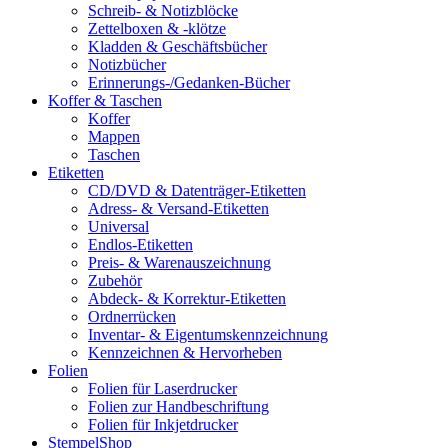
Schreib- & Notizblöcke
Zettelboxen & -klötze
Kladden & Geschäftsbücher
Notizbücher
Erinnerungs-/Gedanken-Bücher
Koffer & Taschen
Koffer
Mappen
Taschen
Etiketten
CD/DVD & Datenträger-Etiketten
Adress- & Versand-Etiketten
Universal
Endlos-Etiketten
Preis- & Warenauszeichnung
Zubehör
Abdeck- & Korrektur-Etiketten
Ordnerrücken
Inventar- & Eigentumskennzeichnung
Kennzeichnen & Hervorheben
Folien
Folien für Laserdrucker
Folien zur Handbeschriftung
Folien für Inkjetdrucker
StempelShop