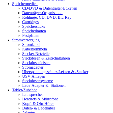
Speichermedien
CD/DVD & Datenträger-Etiketten
Datenträger-Organisation
Rohlinge: CD, DVD, Blu-Ray
Cartridges
Speichersticks
Speicherkarten
Festplatten
Stromversorgung
Stromkabel
Kabeltrommeln
Stecker-Netzteile
Steckdosen & Zeitschaltuhren
Steckdosenleisten
Stromadapter
Überspannungsschutz-Leisten & -Stecker
USV-Anlagen
Steckdosensysteme
Lade-Adapter & -Stationen
Tablet-Zubehör
Lautsprecher
Headsets & Mikrofone
Kopf- & Ohr-Hörer
Daten- & Ladekabel
Adapter