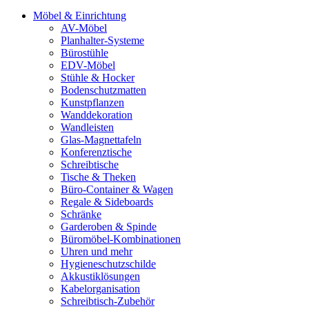
Möbel & Einrichtung
AV-Möbel
Planhalter-Systeme
Bürostühle
EDV-Möbel
Stühle & Hocker
Bodenschutzmatten
Kunstpflanzen
Wanddekoration
Wandleisten
Glas-Magnettafeln
Konferenztische
Schreibtische
Tische & Theken
Büro-Container & Wagen
Regale & Sideboards
Schränke
Garderoben & Spinde
Büromöbel-Kombinationen
Uhren und mehr
Hygieneschutzschilde
Akkustiklösungen
Kabelorganisation
Schreibtisch-Zubehör