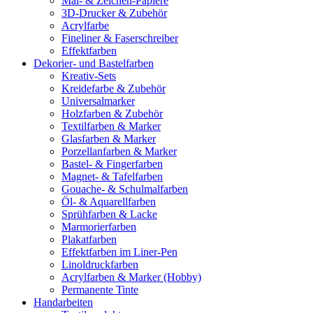
Mal- & Zeichen-Papiere
3D-Drucker & Zubehör
Acrylfarbe
Fineliner & Faserschreiber
Effektfarben
Dekorier- und Bastelfarben
Kreativ-Sets
Kreidefarbe & Zubehör
Universalmarker
Holzfarben & Zubehör
Textilfarben & Marker
Glasfarben & Marker
Porzellanfarben & Marker
Bastel- & Fingerfarben
Magnet- & Tafelfarben
Gouache- & Schulmalfarben
Öl- & Aquarellfarben
Sprühfarben & Lacke
Marmorierfarben
Plakatfarben
Effektfarben im Liner-Pen
Linoldruckfarben
Acrylfarben & Marker (Hobby)
Permanente Tinte
Handarbeiten