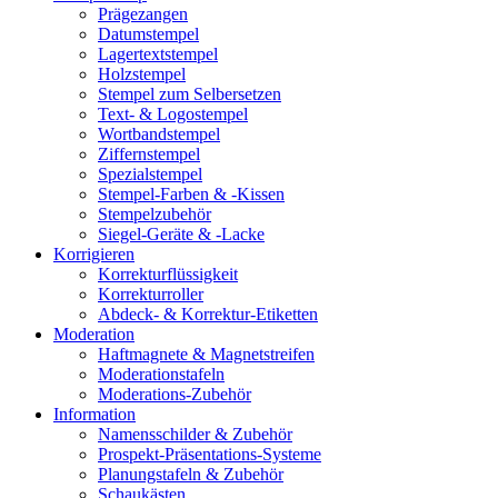
Prägezangen
Datumstempel
Lagertextstempel
Holzstempel
Stempel zum Selbersetzen
Text- & Logostempel
Wortbandstempel
Ziffernstempel
Spezialstempel
Stempel-Farben & -Kissen
Stempelzubehör
Siegel-Geräte & -Lacke
Korrigieren
Korrekturflüssigkeit
Korrekturroller
Abdeck- & Korrektur-Etiketten
Moderation
Haftmagnete & Magnetstreifen
Moderationstafeln
Moderations-Zubehör
Information
Namensschilder & Zubehör
Prospekt-Präsentations-Systeme
Planungstafeln & Zubehör
Schaukästen