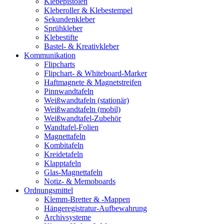
Klebepistolen
Kleberoller & Klebestempel
Sekundenkleber
Sprühkleber
Klebestifte
Bastel- & Kreativkleber
Kommunikation
Flipcharts
Flipchart- & Whiteboard-Marker
Haftmagnete & Magnetstreifen
Pinnwandtafeln
Weißwandtafeln (stationär)
Weißwandtafeln (mobil)
Weißwandtafel-Zubehör
Wandtafel-Folien
Magnettafeln
Kombitafeln
Kreidetafeln
Klapptafeln
Glas-Magnettafeln
Notiz- & Memoboards
Ordnungsmittel
Klemm-Bretter & -Mappen
Hängeregistratur-Aufbewahrung
Archivsysteme