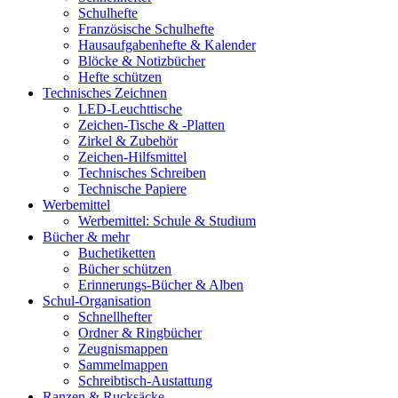
Schulhefte
Französische Schulhefte
Hausaufgabenhefte & Kalender
Blöcke & Notizbücher
Hefte schützen
Technisches Zeichnen
LED-Leuchttische
Zeichen-Tische & -Platten
Zirkel & Zubehör
Zeichen-Hilfsmittel
Technisches Schreiben
Technische Papiere
Werbemittel
Werbemittel: Schule & Studium
Bücher & mehr
Buchetiketten
Bücher schützen
Erinnerungs-Bücher & Alben
Schul-Organisation
Schnellhefter
Ordner & Ringbücher
Zeugnismappen
Sammelmappen
Schreibtisch-Austattung
Ranzen & Rucksäcke