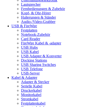
Unterhaltungselektronik
Lautsprecher
Fernbedienungen & Zubehör
Kopf- & Ohr-Hörer
Halterungen & Ständer
Audio-/Video-Grabber
USB & FireWire
Festplatten
Notebook-Zubehör
Card Reader
FireWire Kabel & -adapter
USB Hubs
USB Kabel
USB Adapter & Konverter
Docking Stations
USB Sharing Switches
USB Telefone
USB-Server
Kabel & Adapter
Adapter & Stecker
Serielle Kabel
Druckerkabel
Monitorkabel
Stromkabel
Festplattenkabel