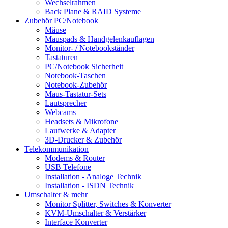
Wechselrahmen
Back Plane & RAID Systeme
Zubehör PC/Notebook
Mäuse
Mauspads & Handgelenkauflagen
Monitor- / Notebookständer
Tastaturen
PC/Notebook Sicherheit
Notebook-Taschen
Notebook-Zubehör
Maus-Tastatur-Sets
Lautsprecher
Webcams
Headsets & Mikrofone
Laufwerke & Adapter
3D-Drucker & Zubehör
Telekommunikation
Modems & Router
USB Telefone
Installation - Analoge Technik
Installation - ISDN Technik
Umschalter & mehr
Monitor Splitter, Switches & Konverter
KVM-Umschalter & Verstärker
Interface Konverter