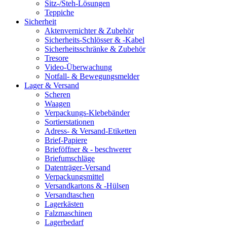
Sitz-/Steh-Lösungen
Teppiche
Sicherheit
Aktenvernichter & Zubehör
Sicherheits-Schlösser & -Kabel
Sicherheitsschränke & Zubehör
Tresore
Video-Überwachung
Notfall- & Bewegungsmelder
Lager & Versand
Scheren
Waagen
Verpackungs-Klebebänder
Sortierstationen
Adress- & Versand-Etiketten
Brief-Papiere
Brieföffner & - beschwerer
Briefumschläge
Datenträger-Versand
Verpackungsmittel
Versandkartons & -Hülsen
Versandtaschen
Lagerkästen
Falzmaschinen
Lagerbedarf