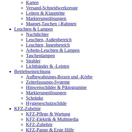
Karten
Versand-Schneidwerkzeuge
Leitern & Klapptritte
Markierungslösungen
Magnet-Taschen /-Rahmen
Leuchten & Lampen
Nachtlichter
Leuchten, Außenbereich
Leuchten, Innenbereich
Arbeits-Leuchten & Lampen
Taschenlampen
Strahler
Lichtbänder & -Leisten
Betriebseinrichtung
Aufbewahrungs-Boxen und -Körbe
Zeiterfassungs-Systeme
Hinweisschilder & Piktogramme
Markierungslösungen
Schränke
Hygieneschutzschilde
KFZ-Zubehör
KFZ-Pflege & Wartung
KFZ-Elektrik & Multimedia
KFZ-Zubehör
KFZ-Panne & Erste Hilfe