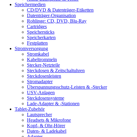
Speichermedien
CD/DVD & Datenträger-Etiketten
Datenträger-Organisation
Rohlinge: CD, DVD, Blu-Ray
Cartridges
Speichersticks
Speicherkarten
Festplatten
Stromversorgung
Stromkabel
Kabeltrommeln
Stecker-Netzteile
Steckdosen & Zeitschaltuhren
Steckdosenleisten
Stromadapter
Überspannungsschutz-Leisten & -Stecker
USV-Anlagen
Steckdosensysteme
Lade-Adapter & -Stationen
Tablet-Zubehör
Lautsprecher
Headsets & Mikrofone
Kopf- & Ohr-Hörer
Daten- & Ladekabel
Adapter