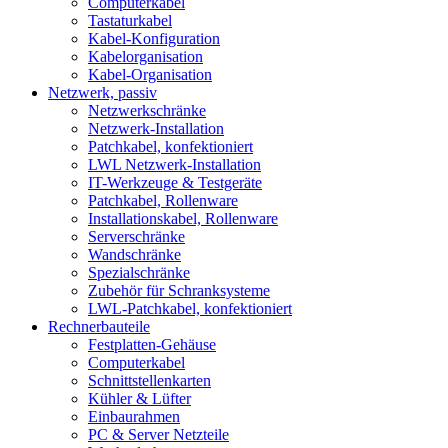
Computerkabel
Tastaturkabel
Kabel-Konfiguration
Kabelorganisation
Kabel-Organisation
Netzwerk, passiv
Netzwerkschränke
Netzwerk-Installation
Patchkabel, konfektioniert
LWL Netzwerk-Installation
IT-Werkzeuge & Testgeräte
Patchkabel, Rollenware
Installationskabel, Rollenware
Serverschränke
Wandschränke
Spezialschränke
Zubehör für Schranksysteme
LWL-Patchkabel, konfektioniert
Rechnerbauteile
Festplatten-Gehäuse
Computerkabel
Schnittstellenkarten
Kühler & Lüfter
Einbaurahmen
PC & Server Netzteile