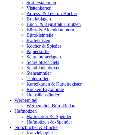
Sortierstationen
Visitenkarten
Adress- & Telefon-Bücher
Briefablagen
Buch- & Registratur-Stützen
Büro- & Aktenklammern
Bürokleinteile
Karteikästen
Köcher & Spießer
Papierkörbe
Schreibunterlagen
Schreibtisch-Sets
Schubladenboxen
Stehsammler
Tintenroller
Karteikarten & Karteiregister
Rücken-Ergonomie
Utensilienständer
Werbemittel
Werbemittel: Büro-Bedarf
Haftnotizen
Haftmarker & -Spender
Haftnotizen & -Spender
Notizbücher & Blöcke
Kanzleipapier