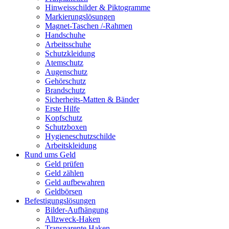
Hinweisschilder & Piktogramme
Markierungslösungen
Magnet-Taschen /-Rahmen
Handschuhe
Arbeitsschuhe
Schutzkleidung
Atemschutz
Augenschutz
Gehörschutz
Brandschutz
Sicherheits-Matten & Bänder
Erste Hilfe
Kopfschutz
Schutzboxen
Hygieneschutzschilde
Arbeitskleidung
Rund ums Geld
Geld prüfen
Geld zählen
Geld aufbewahren
Geldbörsen
Befestigungslösungen
Bilder-Aufhängung
Allzweck-Haken
Transparente Haken