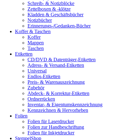
Schreib- & Notizblöcke
Zettelboxen & -klötze
Kladden & Geschäftsbücher
Notizbücher
Erinnerungs-/Gedanken-Bücher
Koffer & Taschen
Koffer
Mappen
Taschen
Etiketten
CD/DVD & Datenträger-Etiketten
Adress- & Versand-Etiketten
Universal
Endlos-Etiketten
Preis- & Warenauszeichnung
Zubehör
Abdeck- & Korrektur-Etiketten
Ordnerrücken
Inventar- & Eigentumskennzeichnung
Kennzeichnen & Hervorheben
Folien
Folien für Laserdrucker
Folien zur Handbeschriftung
Folien für Inkjetdrucker
StempelShop