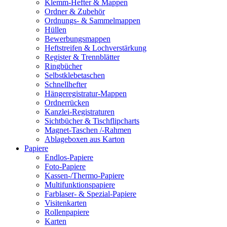
Klemm-Hefter & Mappen
Ordner & Zubehör
Ordnungs- & Sammelmappen
Hüllen
Bewerbungsmappen
Heftstreifen & Lochverstärkung
Register & Trennblätter
Ringbücher
Selbstklebetaschen
Schnellhefter
Hängeregistratur-Mappen
Ordnerrücken
Kanzlei-Registraturen
Sichtbücher & Tischflipcharts
Magnet-Taschen /-Rahmen
Ablageboxen aus Karton
Papiere
Endlos-Papiere
Foto-Papiere
Kassen-/Thermo-Papiere
Multifunktionspapiere
Farblaser- & Spezial-Papiere
Visitenkarten
Rollenpapiere
Karten