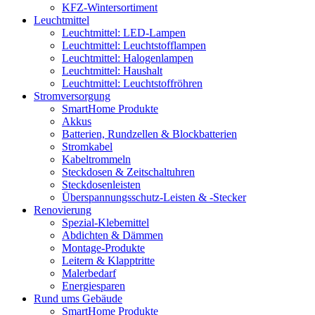
KFZ-Wintersortiment
Leuchtmittel
Leuchtmittel: LED-Lampen
Leuchtmittel: Leuchtstofflampen
Leuchtmittel: Halogenlampen
Leuchtmittel: Haushalt
Leuchtmittel: Leuchtstoffröhren
Stromversorgung
SmartHome Produkte
Akkus
Batterien, Rundzellen & Blockbatterien
Stromkabel
Kabeltrommeln
Steckdosen & Zeitschaltuhren
Steckdosenleisten
Überspannungsschutz-Leisten & -Stecker
Renovierung
Spezial-Klebemittel
Abdichten & Dämmen
Montage-Produkte
Leitern & Klapptritte
Malerbedarf
Energiesparen
Rund ums Gebäude
SmartHome Produkte