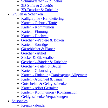
Schminkfarben & Zubehör
3D-Stifte & Zubehör
3D-Drucker & Zubehör
Grüßen & Schenken
Kalligraphie / Handlettering
Karten - Geburt / Taufe
Karten - Kommunion
Karten - Firmung
Karten - Hochzeit
Geschenk-Papiere & Boxen
Karten - Sonstige
Gästebücher & Planer
Geschenkartikel
Sticker & Stickeralben
Geschenk-Bänder & Zubehör
Geschenk-Tüten & Beutel
Karten - Geburtstag
Karten - Einladung/Danksagung Allgemein
Karten - Abschied & Trauer
Gutscheine & Geldgeschenke
Karten - selbst Gestalten
Karten - Kommunion / Konfirmation
Geldgeschenke-Verpackungen
Saisonales
Kreativkalender