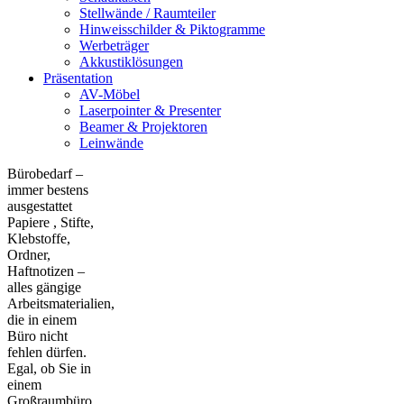
Stellwände / Raumteiler
Hinweisschilder & Piktogramme
Werbeträger
Akkustiklösungen
Präsentation
AV-Möbel
Laserpointer & Presenter
Beamer & Projektoren
Leinwände
Bürobedarf –
immer bestens
ausgestattet
Papiere , Stifte,
Klebstoffe,
Ordner,
Haftnotizen –
alles gängige
Arbeitsmaterialien,
die in einem
Büro nicht
fehlen dürfen.
Egal, ob Sie in
einem
Großraumbüro