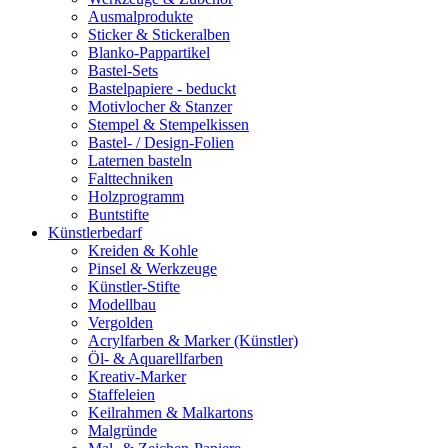
Ausmalprodukte
Sticker & Stickeralben
Blanko-Pappartikel
Bastel-Sets
Bastelpapiere - beduckt
Motivlocher & Stanzer
Stempel & Stempelkissen
Bastel- / Design-Folien
Laternen basteln
Falttechniken
Holzprogramm
Buntstifte
Künstlerbedarf
Kreiden & Kohle
Pinsel & Werkzeuge
Künstler-Stifte
Modellbau
Vergolden
Acrylfarben & Marker (Künstler)
Öl- & Aquarellfarben
Kreativ-Marker
Staffeleien
Keilrahmen & Malkartons
Malgründe