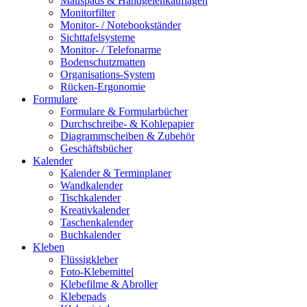
Mauspads & Handgelenkauflagen
Monitorfilter
Monitor- / Notebookständer
Sichttafelsysteme
Monitor- / Telefonarme
Bodenschutzmatten
Organisations-System
Rücken-Ergonomie
Formulare
Formulare & Formularbücher
Durchschreibe- & Kohlepapier
Diagrammscheiben & Zubehör
Geschäftsbücher
Kalender
Kalender & Terminplaner
Wandkalender
Tischkalender
Kreativkalender
Taschenkalender
Buchkalender
Kleben
Flüssigkleber
Foto-Klebemittel
Klebefilme & Abroller
Klebepads