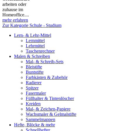
arbeiten oder
zuhause im
Homeoffice....
mehr erfahren
Zur Kategorie Schule - Studium
Lern- & Lehr-Mittel
Lernmittel
Lehrmittel
Taschenrechner
Malen & Schreiben
Mal- & Schreib-Sets
Bleistifte
Buntstifte
Farbkästen & Zubehör
Radierer
Spitzer
Fasermaler
Füllhalter & Tintenlöscher
Kreiden
Mal- & Zeichen-Papiere
Wachsmaler & Gelmalstifte
Sammelmappen
Hefte, Blöcke & mehr
Schnellhefter