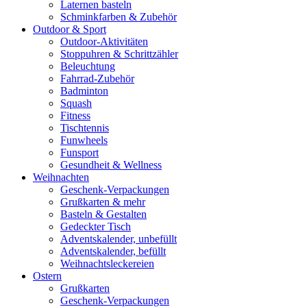
Laternen basteln
Schminkfarben & Zubehör
Outdoor & Sport
Outdoor-Aktivitäten
Stoppuhren & Schrittzähler
Beleuchtung
Fahrrad-Zubehör
Badminton
Squash
Fitness
Tischtennis
Funwheels
Funsport
Gesundheit & Wellness
Weihnachten
Geschenk-Verpackungen
Grußkarten & mehr
Basteln & Gestalten
Gedeckter Tisch
Adventskalender, unbefüllt
Adventskalender, befüllt
Weihnachtsleckereien
Ostern
Grußkarten
Geschenk-Verpackungen