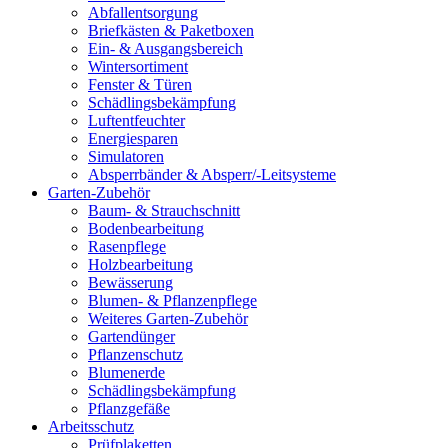
Abfallentsorgung
Briefkästen & Paketboxen
Ein- & Ausgangsbereich
Wintersortiment
Fenster & Türen
Schädlingsbekämpfung
Luftentfeuchter
Energiesparen
Simulatoren
Absperrbänder & Absperr/-Leitsysteme
Garten-Zubehör
Baum- & Strauchschnitt
Bodenbearbeitung
Rasenpflege
Holzbearbeitung
Bewässerung
Blumen- & Pflanzenpflege
Weiteres Garten-Zubehör
Gartendünger
Pflanzenschutz
Blumenerde
Schädlingsbekämpfung
Pflanzgefäße
Arbeitsschutz
Prüfplaketten