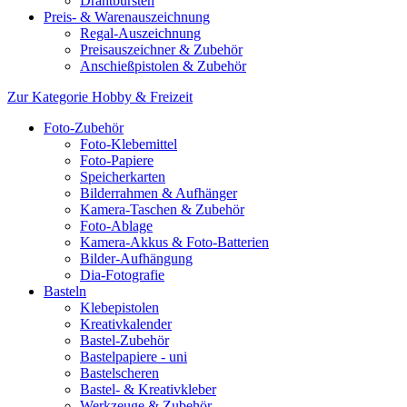
Drahtbürsten
Preis- & Warenauszeichnung
Regal-Auszeichnung
Preisauszeichner & Zubehör
Anschießpistolen & Zubehör
Zur Kategorie Hobby & Freizeit
Foto-Zubehör
Foto-Klebemittel
Foto-Papiere
Speicherkarten
Bilderrahmen & Aufhänger
Kamera-Taschen & Zubehör
Foto-Ablage
Kamera-Akkus & Foto-Batterien
Bilder-Aufhängung
Dia-Fotografie
Basteln
Klebepistolen
Kreativkalender
Bastel-Zubehör
Bastelpapiere - uni
Bastelscheren
Bastel- & Kreativkleber
Werkzeuge & Zubehör