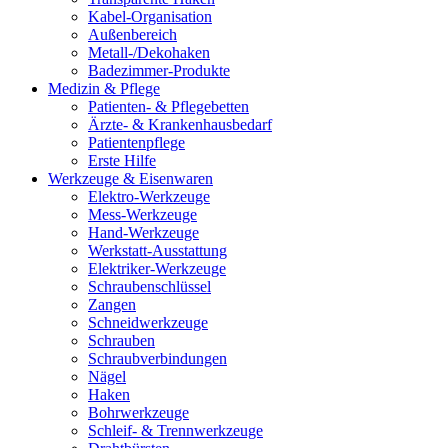
Kabel-Organisation
Außenbereich
Metall-/Dekohaken
Badezimmer-Produkte
Medizin & Pflege
Patienten- & Pflegebetten
Ärzte- & Krankenhausbedarf
Patientenpflege
Erste Hilfe
Werkzeuge & Eisenwaren
Elektro-Werkzeuge
Mess-Werkzeuge
Hand-Werkzeuge
Werkstatt-Ausstattung
Elektriker-Werkzeuge
Schraubenschlüssel
Zangen
Schneidwerkzeuge
Schrauben
Schraubverbindungen
Nägel
Haken
Bohrwerkzeuge
Schleif- & Trennwerkzeuge