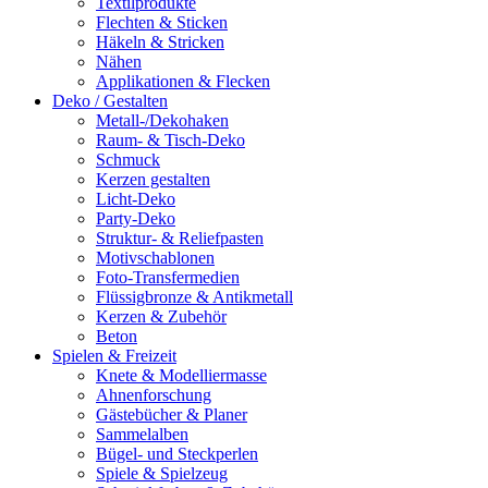
Textilprodukte
Flechten & Sticken
Häkeln & Stricken
Nähen
Applikationen & Flecken
Deko / Gestalten
Metall-/Dekohaken
Raum- & Tisch-Deko
Schmuck
Kerzen gestalten
Licht-Deko
Party-Deko
Struktur- & Reliefpasten
Motivschablonen
Foto-Transfermedien
Flüssigbronze & Antikmetall
Kerzen & Zubehör
Beton
Spielen & Freizeit
Knete & Modelliermasse
Ahnenforschung
Gästebücher & Planer
Sammelalben
Bügel- und Steckperlen
Spiele & Spielzeug