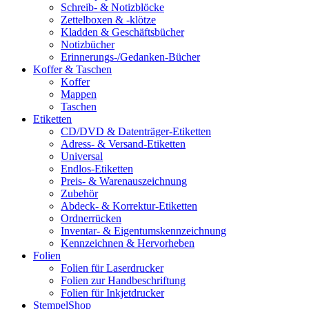
Schreib- & Notizblöcke
Zettelboxen & -klötze
Kladden & Geschäftsbücher
Notizbücher
Erinnerungs-/Gedanken-Bücher
Koffer & Taschen
Koffer
Mappen
Taschen
Etiketten
CD/DVD & Datenträger-Etiketten
Adress- & Versand-Etiketten
Universal
Endlos-Etiketten
Preis- & Warenauszeichnung
Zubehör
Abdeck- & Korrektur-Etiketten
Ordnerrücken
Inventar- & Eigentumskennzeichnung
Kennzeichnen & Hervorheben
Folien
Folien für Laserdrucker
Folien zur Handbeschriftung
Folien für Inkjetdrucker
StempelShop