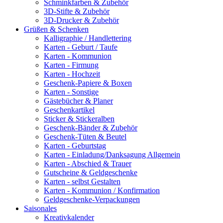
Schminkfarben & Zubehör
3D-Stifte & Zubehör
3D-Drucker & Zubehör
Grüßen & Schenken
Kalligraphie / Handlettering
Karten - Geburt / Taufe
Karten - Kommunion
Karten - Firmung
Karten - Hochzeit
Geschenk-Papiere & Boxen
Karten - Sonstige
Gästebücher & Planer
Geschenkartikel
Sticker & Stickeralben
Geschenk-Bänder & Zubehör
Geschenk-Tüten & Beutel
Karten - Geburtstag
Karten - Einladung/Danksagung Allgemein
Karten - Abschied & Trauer
Gutscheine & Geldgeschenke
Karten - selbst Gestalten
Karten - Kommunion / Konfirmation
Geldgeschenke-Verpackungen
Saisonales
Kreativkalender