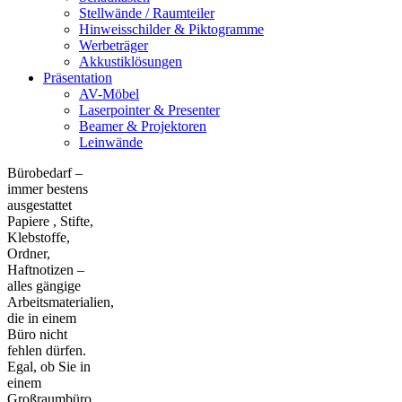
Stellwände / Raumteiler
Hinweisschilder & Piktogramme
Werbeträger
Akkustiklösungen
Präsentation
AV-Möbel
Laserpointer & Presenter
Beamer & Projektoren
Leinwände
Bürobedarf –
immer bestens
ausgestattet
Papiere , Stifte,
Klebstoffe,
Ordner,
Haftnotizen –
alles gängige
Arbeitsmaterialien,
die in einem
Büro nicht
fehlen dürfen.
Egal, ob Sie in
einem
Großraumbüro