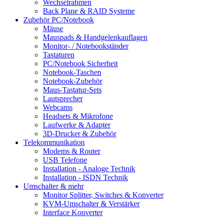
Wechselrahmen
Back Plane & RAID Systeme
Zubehör PC/Notebook
Mäuse
Mauspads & Handgelenkauflagen
Monitor- / Notebookständer
Tastaturen
PC/Notebook Sicherheit
Notebook-Taschen
Notebook-Zubehör
Maus-Tastatur-Sets
Lautsprecher
Webcams
Headsets & Mikrofone
Laufwerke & Adapter
3D-Drucker & Zubehör
Telekommunikation
Modems & Router
USB Telefone
Installation - Analoge Technik
Installation - ISDN Technik
Umschalter & mehr
Monitor Splitter, Switches & Konverter
KVM-Umschalter & Verstärker
Interface Konverter