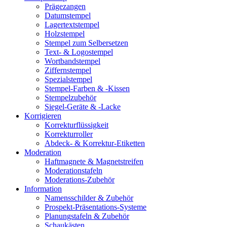
Prägezangen
Datumstempel
Lagertextstempel
Holzstempel
Stempel zum Selbersetzen
Text- & Logostempel
Wortbandstempel
Ziffernstempel
Spezialstempel
Stempel-Farben & -Kissen
Stempelzubehör
Siegel-Geräte & -Lacke
Korrigieren
Korrekturflüssigkeit
Korrekturroller
Abdeck- & Korrektur-Etiketten
Moderation
Haftmagnete & Magnetstreifen
Moderationstafeln
Moderations-Zubehör
Information
Namensschilder & Zubehör
Prospekt-Präsentations-Systeme
Planungstafeln & Zubehör
Schaukästen