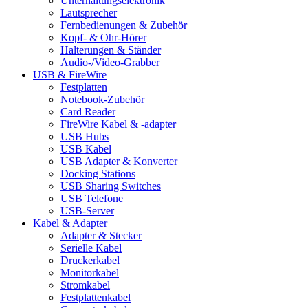
Unterhaltungselektronik
Lautsprecher
Fernbedienungen & Zubehör
Kopf- & Ohr-Hörer
Halterungen & Ständer
Audio-/Video-Grabber
USB & FireWire
Festplatten
Notebook-Zubehör
Card Reader
FireWire Kabel & -adapter
USB Hubs
USB Kabel
USB Adapter & Konverter
Docking Stations
USB Sharing Switches
USB Telefone
USB-Server
Kabel & Adapter
Adapter & Stecker
Serielle Kabel
Druckerkabel
Monitorkabel
Stromkabel
Festplattenkabel