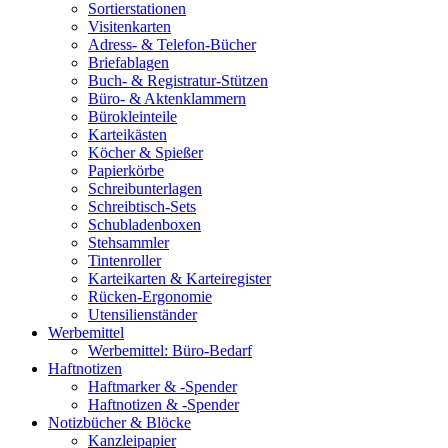
Sortierstationen
Visitenkarten
Adress- & Telefon-Bücher
Briefablagen
Buch- & Registratur-Stützen
Büro- & Aktenklammern
Bürokleinteile
Karteikästen
Köcher & Spießer
Papierkörbe
Schreibunterlagen
Schreibtisch-Sets
Schubladenboxen
Stehsammler
Tintenroller
Karteikarten & Karteiregister
Rücken-Ergonomie
Utensilienständer
Werbemittel
Werbemittel: Büro-Bedarf
Haftnotizen
Haftmarker & -Spender
Haftnotizen & -Spender
Notizbücher & Blöcke
Kanzleipapier