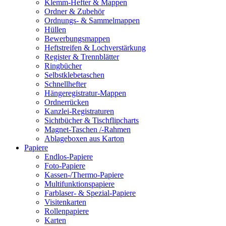
Klemm-Hefter & Mappen
Ordner & Zubehör
Ordnungs- & Sammelmappen
Hüllen
Bewerbungsmappen
Heftstreifen & Lochverstärkung
Register & Trennblätter
Ringbücher
Selbstklebetaschen
Schnellhefter
Hängeregistratur-Mappen
Ordnerrücken
Kanzlei-Registraturen
Sichtbücher & Tischflipcharts
Magnet-Taschen /-Rahmen
Ablageboxen aus Karton
Papiere
Endlos-Papiere
Foto-Papiere
Kassen-/Thermo-Papiere
Multifunktionspapiere
Farblaser- & Spezial-Papiere
Visitenkarten
Rollenpapiere
Karten