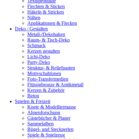
Textilprodukte
Flechten & Sticken
Häkeln & Stricken
Nähen
Applikationen & Flecken
Deko / Gestalten
Metall-/Dekohaken
Raum- & Tisch-Deko
Schmuck
Kerzen gestalten
Licht-Deko
Party-Deko
Struktur- & Reliefpasten
Motivschablonen
Foto-Transfermedien
Flüssigbronze & Antikmetall
Kerzen & Zubehör
Beton
Spielen & Freizeit
Knete & Modelliermasse
Ahnenforschung
Gästebücher & Planer
Sammelalben
Bügel- und Steckperlen
Spiele & Spielzeug