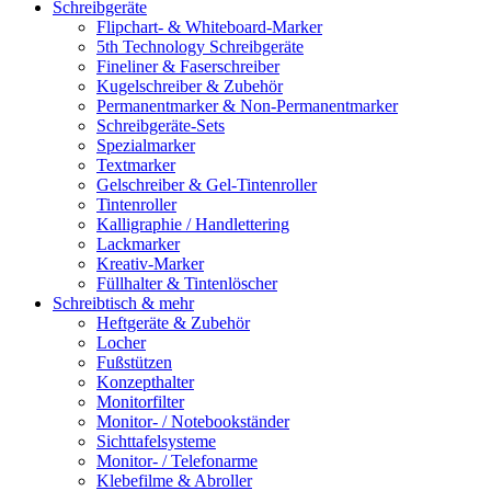
Schreibgeräte
Flipchart- & Whiteboard-Marker
5th Technology Schreibgeräte
Fineliner & Faserschreiber
Kugelschreiber & Zubehör
Permanentmarker & Non-Permanentmarker
Schreibgeräte-Sets
Spezialmarker
Textmarker
Gelschreiber & Gel-Tintenroller
Tintenroller
Kalligraphie / Handlettering
Lackmarker
Kreativ-Marker
Füllhalter & Tintenlöscher
Schreibtisch & mehr
Heftgeräte & Zubehör
Locher
Fußstützen
Konzepthalter
Monitorfilter
Monitor- / Notebookständer
Sichttafelsysteme
Monitor- / Telefonarme
Klebefilme & Abroller