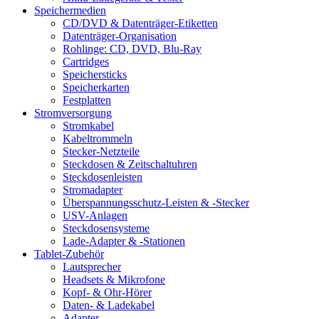
Speichermedien
CD/DVD & Datenträger-Etiketten
Datenträger-Organisation
Rohlinge: CD, DVD, Blu-Ray
Cartridges
Speichersticks
Speicherkarten
Festplatten
Stromversorgung
Stromkabel
Kabeltrommeln
Stecker-Netzteile
Steckdosen & Zeitschaltuhren
Steckdosenleisten
Stromadapter
Überspannungsschutz-Leisten & -Stecker
USV-Anlagen
Steckdosensysteme
Lade-Adapter & -Stationen
Tablet-Zubehör
Lautsprecher
Headsets & Mikrofone
Kopf- & Ohr-Hörer
Daten- & Ladekabel
Adapter