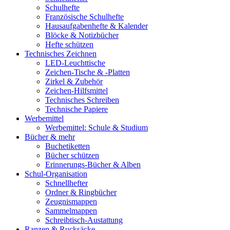
Schulhefte
Französische Schulhefte
Hausaufgabenhefte & Kalender
Blöcke & Notizbücher
Hefte schützen
Technisches Zeichnen
LED-Leuchttische
Zeichen-Tische & -Platten
Zirkel & Zubehör
Zeichen-Hilfsmittel
Technisches Schreiben
Technische Papiere
Werbemittel
Werbemittel: Schule & Studium
Bücher & mehr
Buchetiketten
Bücher schützen
Erinnerungs-Bücher & Alben
Schul-Organisation
Schnellhefter
Ordner & Ringbücher
Zeugnismappen
Sammelmappen
Schreibtisch-Austattung
Ranzen & Rucksäcke