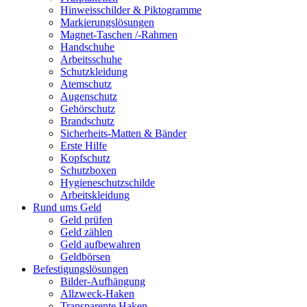
Hinweisschilder & Piktogramme
Markierungslösungen
Magnet-Taschen /-Rahmen
Handschuhe
Arbeitsschuhe
Schutzkleidung
Atemschutz
Augenschutz
Gehörschutz
Brandschutz
Sicherheits-Matten & Bänder
Erste Hilfe
Kopfschutz
Schutzboxen
Hygieneschutzschilde
Arbeitskleidung
Rund ums Geld
Geld prüfen
Geld zählen
Geld aufbewahren
Geldbörsen
Befestigungslösungen
Bilder-Aufhängung
Allzweck-Haken
Transparente Haken