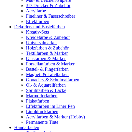
Mal- & Zeichen-Papiere
3D-Drucker & Zubehör
Acrylfarbe
Fineliner & Faserschreiber
Effektfarben
Dekorier- und Bastelfarben
Kreativ-Sets
Kreidefarbe & Zubehör
Universalmarker
Holzfarben & Zubehör
Textilfarben & Marker
Glasfarben & Marker
Porzellanfarben & Marker
Bastel- & Fingerfarben
Magnet- & Tafelfarben
Gouache- & Schulmalfarben
Öl- & Aquarellfarben
Sprühfarben & Lacke
Marmorierfarben
Plakatfarben
Effektfarben im Liner-Pen
Linoldruckfarben
Acrylfarben & Marker (Hobby)
Permanente Tinte
Handarbeiten