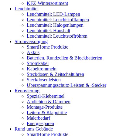
KFZ-Wintersortiment
Leuchtmittel
Leuchtmittel: LED-Lampen
Leuchtmittel: Leuchtstofflampen
Leuchtmittel: Halogenlampen
Leuchtmittel: Haushalt
Leuchtmittel: Leuchtstoffröhren
Stromversorgung
SmartHome Produkte
Akkus
Batterien, Rundzellen & Blockbatterien
Stromkabel
Kabeltrommeln
Steckdosen & Zeitschaltuhren
Steckdosenleisten
Überspannungsschutz-Leisten & -Stecker
Renovierung
Spezial-Klebemittel
Abdichten & Dämmen
Montage-Produkte
Leitern & Klapptritte
Malerbedarf
Energiesparen
Rund ums Gebäude
SmartHome Produkte