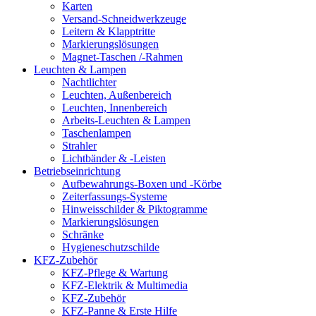
Karten
Versand-Schneidwerkzeuge
Leitern & Klapptritte
Markierungslösungen
Magnet-Taschen /-Rahmen
Leuchten & Lampen
Nachtlichter
Leuchten, Außenbereich
Leuchten, Innenbereich
Arbeits-Leuchten & Lampen
Taschenlampen
Strahler
Lichtbänder & -Leisten
Betriebseinrichtung
Aufbewahrungs-Boxen und -Körbe
Zeiterfassungs-Systeme
Hinweisschilder & Piktogramme
Markierungslösungen
Schränke
Hygieneschutzschilde
KFZ-Zubehör
KFZ-Pflege & Wartung
KFZ-Elektrik & Multimedia
KFZ-Zubehör
KFZ-Panne & Erste Hilfe