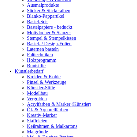
Ausmalprodukte
Sticker & Stickeralben
Blanko-Pappartikel
Bastel-Sets
Bastelpapiere - beduckt
Motivlocher & Stanzer
Stempel & Stempelkissen
Bastel- / Design-Folien
Laternen basteln
Falttechniken
Holzprogramm
Buntstifte
Künstlerbedarf
Kreiden & Kohle
Pinsel & Werkzeuge
Künstler-Stifte
Modellbau
Vergolden
Acrylfarben & Marker (Künstler)
Öl- & Aquarellfarben
Kreativ-Marker
Staffeleien
Keilrahmen & Malkartons
Malgründe