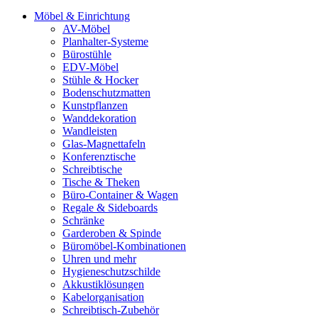
Möbel & Einrichtung
AV-Möbel
Planhalter-Systeme
Bürostühle
EDV-Möbel
Stühle & Hocker
Bodenschutzmatten
Kunstpflanzen
Wanddekoration
Wandleisten
Glas-Magnettafeln
Konferenztische
Schreibtische
Tische & Theken
Büro-Container & Wagen
Regale & Sideboards
Schränke
Garderoben & Spinde
Büromöbel-Kombinationen
Uhren und mehr
Hygieneschutzschilde
Akkustiklösungen
Kabelorganisation
Schreibtisch-Zubehör