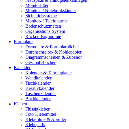
Mauspads & Handgelenkauflagen
Monitorfilter
Monitor- / Notebookständer
Sichttafelsysteme
Monitor- / Telefonarme
Bodenschutzmatten
Organisations-System
Rücken-Ergonomie
Formulare
Formulare & Formularbücher
Durchschreibe- & Kohlepapier
Diagrammscheiben & Zubehör
Geschäftsbücher
Kalender
Kalender & Terminplaner
Wandkalender
Tischkalender
Kreativkalender
Taschenkalender
Buchkalender
Kleben
Flüssigkleber
Foto-Klebemittel
Klebefilme & Abroller
Klebepads