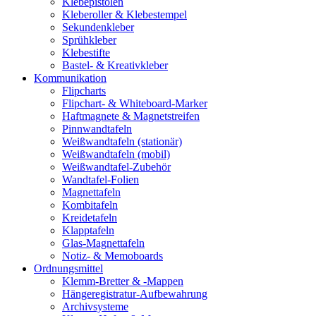
Klebepistolen
Kleberoller & Klebestempel
Sekundenkleber
Sprühkleber
Klebestifte
Bastel- & Kreativkleber
Kommunikation
Flipcharts
Flipchart- & Whiteboard-Marker
Haftmagnete & Magnetstreifen
Pinnwandtafeln
Weißwandtafeln (stationär)
Weißwandtafeln (mobil)
Weißwandtafel-Zubehör
Wandtafel-Folien
Magnettafeln
Kombitafeln
Kreidetafeln
Klapptafeln
Glas-Magnettafeln
Notiz- & Memoboards
Ordnungsmittel
Klemm-Bretter & -Mappen
Hängeregistratur-Aufbewahrung
Archivsysteme