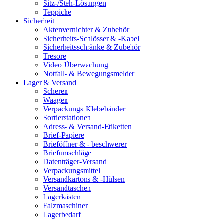
Sitz-/Steh-Lösungen
Teppiche
Sicherheit
Aktenvernichter & Zubehör
Sicherheits-Schlösser & -Kabel
Sicherheitsschränke & Zubehör
Tresore
Video-Überwachung
Notfall- & Bewegungsmelder
Lager & Versand
Scheren
Waagen
Verpackungs-Klebebänder
Sortierstationen
Adress- & Versand-Etiketten
Brief-Papiere
Brieföffner & - beschwerer
Briefumschläge
Datenträger-Versand
Verpackungsmittel
Versandkartons & -Hülsen
Versandtaschen
Lagerkästen
Falzmaschinen
Lagerbedarf