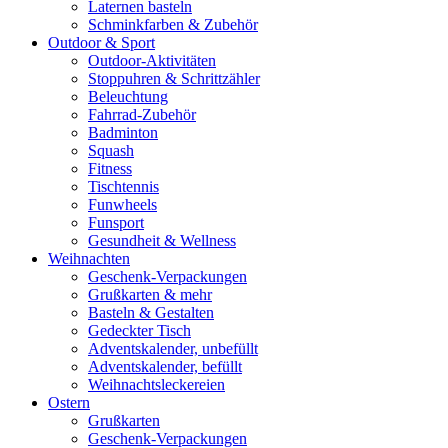
Laternen basteln
Schminkfarben & Zubehör
Outdoor & Sport
Outdoor-Aktivitäten
Stoppuhren & Schrittzähler
Beleuchtung
Fahrrad-Zubehör
Badminton
Squash
Fitness
Tischtennis
Funwheels
Funsport
Gesundheit & Wellness
Weihnachten
Geschenk-Verpackungen
Grußkarten & mehr
Basteln & Gestalten
Gedeckter Tisch
Adventskalender, unbefüllt
Adventskalender, befüllt
Weihnachtsleckereien
Ostern
Grußkarten
Geschenk-Verpackungen