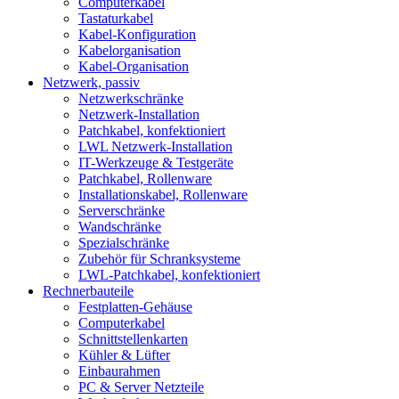
Computerkabel
Tastaturkabel
Kabel-Konfiguration
Kabelorganisation
Kabel-Organisation
Netzwerk, passiv
Netzwerkschränke
Netzwerk-Installation
Patchkabel, konfektioniert
LWL Netzwerk-Installation
IT-Werkzeuge & Testgeräte
Patchkabel, Rollenware
Installationskabel, Rollenware
Serverschränke
Wandschränke
Spezialschränke
Zubehör für Schranksysteme
LWL-Patchkabel, konfektioniert
Rechnerbauteile
Festplatten-Gehäuse
Computerkabel
Schnittstellenkarten
Kühler & Lüfter
Einbaurahmen
PC & Server Netzteile