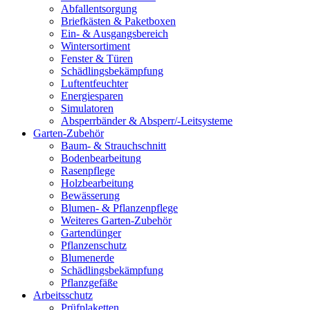
Abfallentsorgung
Briefkästen & Paketboxen
Ein- & Ausgangsbereich
Wintersortiment
Fenster & Türen
Schädlingsbekämpfung
Luftentfeuchter
Energiesparen
Simulatoren
Absperrbänder & Absperr/-Leitsysteme
Garten-Zubehör
Baum- & Strauchschnitt
Bodenbearbeitung
Rasenpflege
Holzbearbeitung
Bewässerung
Blumen- & Pflanzenpflege
Weiteres Garten-Zubehör
Gartendünger
Pflanzenschutz
Blumenerde
Schädlingsbekämpfung
Pflanzgefäße
Arbeitsschutz
Prüfplaketten