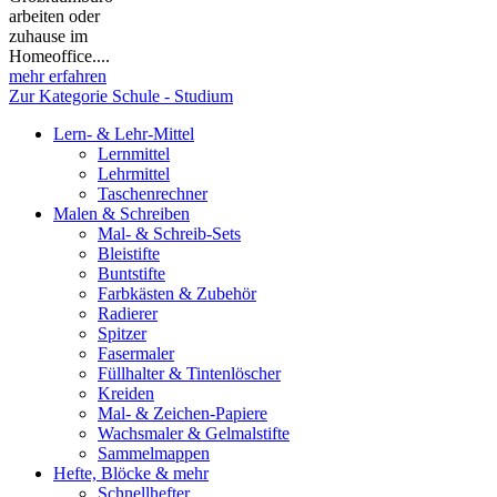
arbeiten oder
zuhause im
Homeoffice....
mehr erfahren
Zur Kategorie Schule - Studium
Lern- & Lehr-Mittel
Lernmittel
Lehrmittel
Taschenrechner
Malen & Schreiben
Mal- & Schreib-Sets
Bleistifte
Buntstifte
Farbkästen & Zubehör
Radierer
Spitzer
Fasermaler
Füllhalter & Tintenlöscher
Kreiden
Mal- & Zeichen-Papiere
Wachsmaler & Gelmalstifte
Sammelmappen
Hefte, Blöcke & mehr
Schnellhefter