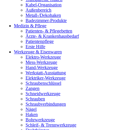
Kabel-Organisation
Außenbereich
Metall-/Dekohaken
Badezimmer-Produkte
Medizin & Pflege
Patienten- & Pflegebetten
Ärzte- & Krankenhausbedarf
Patientenpflege
Erste Hilfe
Werkzeuge & Eisenwaren
Elektro-Werkzeuge
Mess-Werkzeuge
Hand-Werkzeuge
Werkstatt-Ausstattung
Elektriker-Werkzeuge
Schraubenschlüssel
Zangen
Schneidwerkzeuge
Schrauben
Schraubverbindungen
Nägel
Haken
Bohrwerkzeuge
Schleif- & Trennwerkzeuge