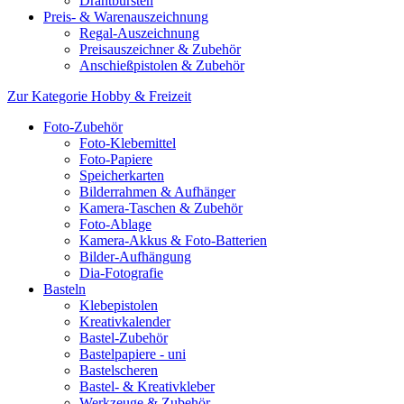
Drahtbürsten
Preis- & Warenauszeichnung
Regal-Auszeichnung
Preisauszeichner & Zubehör
Anschießpistolen & Zubehör
Zur Kategorie Hobby & Freizeit
Foto-Zubehör
Foto-Klebemittel
Foto-Papiere
Speicherkarten
Bilderrahmen & Aufhänger
Kamera-Taschen & Zubehör
Foto-Ablage
Kamera-Akkus & Foto-Batterien
Bilder-Aufhängung
Dia-Fotografie
Basteln
Klebepistolen
Kreativkalender
Bastel-Zubehör
Bastelpapiere - uni
Bastelscheren
Bastel- & Kreativkleber
Werkzeuge & Zubehör