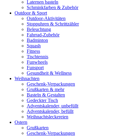
Laternen basteln
Schminkfarben & Zubehör
Outdoor & Sport
Outdoor-Aktivitäten
Stoppuhren & Schrittzähler
Beleuchtung
Fahrrad-Zubehör
Badminton
Squash
Fitness
Tischtennis
Funwheels
Funsport
Gesundheit & Wellness
Weihnachten
Geschenk-Verpackungen
Grußkarten & mehr
Basteln & Gestalten
Gedeckter Tisch
Adventskalender, unbefüllt
Adventskalender, befüllt
Weihnachtsleckereien
Ostern
Grußkarten
Geschenk-Verpackungen