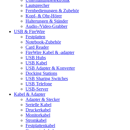
Unterhaltungselektronik
Lautsprecher
Fernbedienungen & Zubehör
Kopf- & Ohr-Hörer
Halterungen & Ständer
Audio-/Video-Grabber
USB & FireWire
Festplatten
Notebook-Zubehör
Card Reader
FireWire Kabel & -adapter
USB Hubs
USB Kabel
USB Adapter & Konverter
Docking Stations
USB Sharing Switches
USB Telefone
USB-Server
Kabel & Adapter
Adapter & Stecker
Serielle Kabel
Druckerkabel
Monitorkabel
Stromkabel
Festplattenkabel