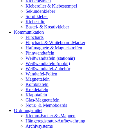
Klebepistolen
Kleberoller & Klebestempel
Sekundenkleber
Sprühkleber
Klebestifte
Bastel- & Kreativkleber
Kommunikation
Flipcharts
Flipchart- & Whiteboard-Marker
Haftmagnete & Magnetstreifen
Pinnwandtafeln
Weißwandtafeln (stationär)
Weißwandtafeln (mobil)
Weißwandtafel-Zubehör
Wandtafel-Folien
Magnettafeln
Kombitafeln
Kreidetafeln
Klapptafeln
Glas-Magnettafeln
Notiz- & Memoboards
Ordnungsmittel
Klemm-Bretter & -Mappen
Hängeregistratur-Aufbewahrung
Archivsysteme