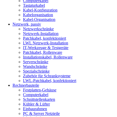
Computerkabel
Tastaturkabel
Kabel-Konfiguration
Kabelorganisation
Kabel-Organisation
Netzwerk, passiv
Netzwerkschränke
Netzwerk-Installation
Patchkabel, konfektioniert
LWL Netzwerk-Installation
IT-Werkzeuge & Testgeräte
Patchkabel, Rollenware
Installationskabel, Rollenware
Serverschränke
Wandschränke
Spezialschränke
Zubehör für Schranksysteme
LWL-Patchkabel, konfektioniert
Rechnerbauteile
Festplatten-Gehäuse
Computerkabel
Schnittstellenkarten
Kühler & Lüfter
Einbaurahmen
PC & Server Netzteile