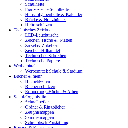
Schulhefte
Französische Schulhefte
Hausaufgabenhefte & Kalender
Blöcke & Notizbücher
Hefte schützen
Technisches Zeichnen
LED-Leuchttische
Zeichen-Tische & -Platten
Zirkel & Zubehör
Zeichen-Hilfsmittel
Technisches Schreiben
Technische Papiere
Werbemittel
Werbemittel: Schule & Studium
Bücher & mehr
Buchetiketten
Bücher schützen
Erinnerungs-Bücher & Alben
Schul-Organisation
Schnellhefter
Ordner & Ringbücher
Zeugnismappen
Sammelmappen
Schreibtisch-Austattung
Ranzen & Rucksäcke