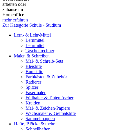
arbeiten oder
zuhause im
Homeoffice....
mehr erfahren
Zur Kategorie Schule - Studium
Lern- & Lehr-Mittel
Lernmittel
Lehrmittel
Taschenrechner
Malen & Schreiben
Mal- & Schreib-Sets
Bleistifte
Buntstifte
Farbkästen & Zubehör
Radierer
Spitzer
Fasermaler
Füllhalter & Tintenlöscher
Kreiden
Mal- & Zeichen-Papiere
Wachsmaler & Gelmalstifte
Sammelmappen
Hefte, Blöcke & mehr
Schnellhefter