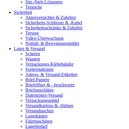
Sitz-/Steh-Lösungen
Teppiche
Sicherheit
Aktenvernichter & Zubehör
Sicherheits-Schlösser & -Kabel
Sicherheitsschränke & Zubehör
Tresore
Video-Überwachung
Notfall- & Bewegungsmelder
Lager & Versand
Scheren
Waagen
Verpackungs-Klebebänder
Sortierstationen
Adress- & Versand-Etiketten
Brief-Papiere
Brieföffner & - beschwerer
Briefumschläge
Datenträger-Versand
Verpackungsmittel
Versandkartons & -Hülsen
Versandtaschen
Lagerkästen
Falzmaschinen
Lagerbedarf