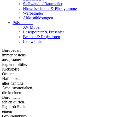
Stellwände / Raumteiler
Hinweisschilder & Piktogramme
Werbeträger
Akkustiklösungen
Präsentation
AV-Möbel
Laserpointer & Presenter
Beamer & Projektoren
Leinwände
Bürobedarf –
immer bestens
ausgestattet
Papiere , Stifte,
Klebstoffe,
Ordner,
Haftnotizen –
alles gängige
Arbeitsmaterialien,
die in einem
Büro nicht
fehlen dürfen.
Egal, ob Sie in
einem
Großraumbüro