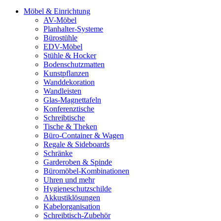
Möbel & Einrichtung
AV-Möbel
Planhalter-Systeme
Bürostühle
EDV-Möbel
Stühle & Hocker
Bodenschutzmatten
Kunstpflanzen
Wanddekoration
Wandleisten
Glas-Magnettafeln
Konferenztische
Schreibtische
Tische & Theken
Büro-Container & Wagen
Regale & Sideboards
Schränke
Garderoben & Spinde
Büromöbel-Kombinationen
Uhren und mehr
Hygieneschutzschilde
Akkustiklösungen
Kabelorganisation
Schreibtisch-Zubehör