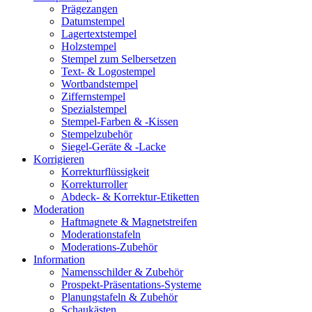
Prägezangen
Datumstempel
Lagertextstempel
Holzstempel
Stempel zum Selbersetzen
Text- & Logostempel
Wortbandstempel
Ziffernstempel
Spezialstempel
Stempel-Farben & -Kissen
Stempelzubehör
Siegel-Geräte & -Lacke
Korrigieren
Korrekturflüssigkeit
Korrekturroller
Abdeck- & Korrektur-Etiketten
Moderation
Haftmagnete & Magnetstreifen
Moderationstafeln
Moderations-Zubehör
Information
Namensschilder & Zubehör
Prospekt-Präsentations-Systeme
Planungstafeln & Zubehör
Schaukästen