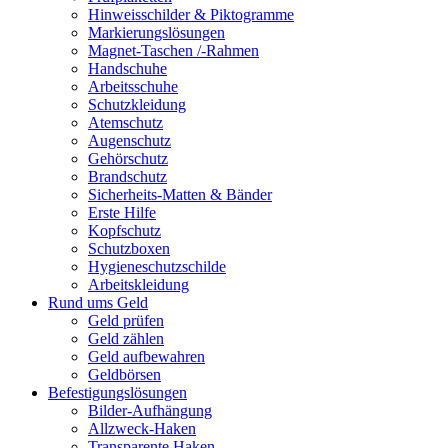
Hinweisschilder & Piktogramme
Markierungslösungen
Magnet-Taschen /-Rahmen
Handschuhe
Arbeitsschuhe
Schutzkleidung
Atemschutz
Augenschutz
Gehörschutz
Brandschutz
Sicherheits-Matten & Bänder
Erste Hilfe
Kopfschutz
Schutzboxen
Hygieneschutzschilde
Arbeitskleidung
Rund ums Geld
Geld prüfen
Geld zählen
Geld aufbewahren
Geldbörsen
Befestigungslösungen
Bilder-Aufhängung
Allzweck-Haken
Transparente Haken