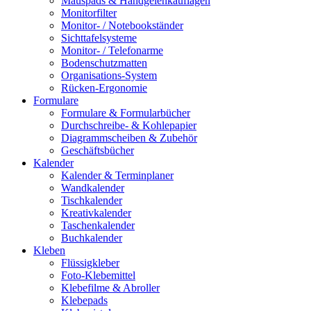
Mauspads & Handgelenkauflagen
Monitorfilter
Monitor- / Notebookständer
Sichttafelsysteme
Monitor- / Telefonarme
Bodenschutzmatten
Organisations-System
Rücken-Ergonomie
Formulare
Formulare & Formularbücher
Durchschreibe- & Kohlepapier
Diagrammscheiben & Zubehör
Geschäftsbücher
Kalender
Kalender & Terminplaner
Wandkalender
Tischkalender
Kreativkalender
Taschenkalender
Buchkalender
Kleben
Flüssigkleber
Foto-Klebemittel
Klebefilme & Abroller
Klebepads