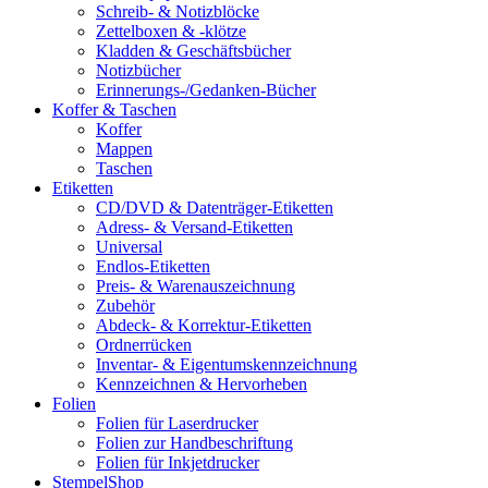
Schreib- & Notizblöcke
Zettelboxen & -klötze
Kladden & Geschäftsbücher
Notizbücher
Erinnerungs-/Gedanken-Bücher
Koffer & Taschen
Koffer
Mappen
Taschen
Etiketten
CD/DVD & Datenträger-Etiketten
Adress- & Versand-Etiketten
Universal
Endlos-Etiketten
Preis- & Warenauszeichnung
Zubehör
Abdeck- & Korrektur-Etiketten
Ordnerrücken
Inventar- & Eigentumskennzeichnung
Kennzeichnen & Hervorheben
Folien
Folien für Laserdrucker
Folien zur Handbeschriftung
Folien für Inkjetdrucker
StempelShop