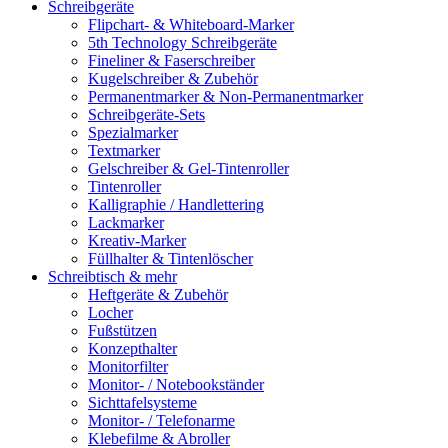
Schreibgeräte
Flipchart- & Whiteboard-Marker
5th Technology Schreibgeräte
Fineliner & Faserschreiber
Kugelschreiber & Zubehör
Permanentmarker & Non-Permanentmarker
Schreibgeräte-Sets
Spezialmarker
Textmarker
Gelschreiber & Gel-Tintenroller
Tintenroller
Kalligraphie / Handlettering
Lackmarker
Kreativ-Marker
Füllhalter & Tintenlöscher
Schreibtisch & mehr
Heftgeräte & Zubehör
Locher
Fußstützen
Konzepthalter
Monitorfilter
Monitor- / Notebookständer
Sichttafelsysteme
Monitor- / Telefonarme
Klebefilme & Abroller