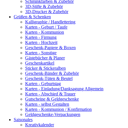
Schminkfarben & Zubehör
3D-Stifte & Zubehör
3D-Drucker & Zubehör
Grüßen & Schenken
Kalligraphie / Handlettering
Karten - Geburt / Taufe
Karten - Kommunion
Karten - Firmung
Karten - Hochzeit
Geschenk-Papiere & Boxen
Karten - Sonstige
Gästebücher & Planer
Geschenkartikel
Sticker & Stickeralben
Geschenk-Bänder & Zubehör
Geschenk-Tüten & Beutel
Karten - Geburtstag
Karten - Einladung/Danksagung Allgemein
Karten - Abschied & Trauer
Gutscheine & Geldgeschenke
Karten - selbst Gestalten
Karten - Kommunion / Konfirmation
Geldgeschenke-Verpackungen
Saisonales
Kreativkalender