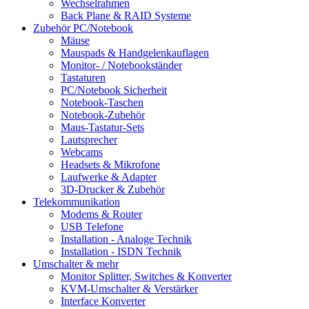
Wechselrahmen
Back Plane & RAID Systeme
Zubehör PC/Notebook
Mäuse
Mauspads & Handgelenkauflagen
Monitor- / Notebookständer
Tastaturen
PC/Notebook Sicherheit
Notebook-Taschen
Notebook-Zubehör
Maus-Tastatur-Sets
Lautsprecher
Webcams
Headsets & Mikrofone
Laufwerke & Adapter
3D-Drucker & Zubehör
Telekommunikation
Modems & Router
USB Telefone
Installation - Analoge Technik
Installation - ISDN Technik
Umschalter & mehr
Monitor Splitter, Switches & Konverter
KVM-Umschalter & Verstärker
Interface Konverter