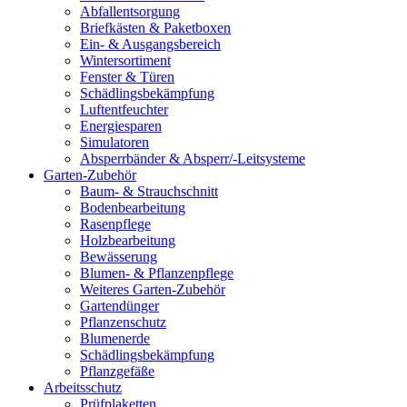
Abfallentsorgung
Briefkästen & Paketboxen
Ein- & Ausgangsbereich
Wintersortiment
Fenster & Türen
Schädlingsbekämpfung
Luftentfeuchter
Energiesparen
Simulatoren
Absperrbänder & Absperr/-Leitsysteme
Garten-Zubehör
Baum- & Strauchschnitt
Bodenbearbeitung
Rasenpflege
Holzbearbeitung
Bewässerung
Blumen- & Pflanzenpflege
Weiteres Garten-Zubehör
Gartendünger
Pflanzenschutz
Blumenerde
Schädlingsbekämpfung
Pflanzgefäße
Arbeitsschutz
Prüfplaketten