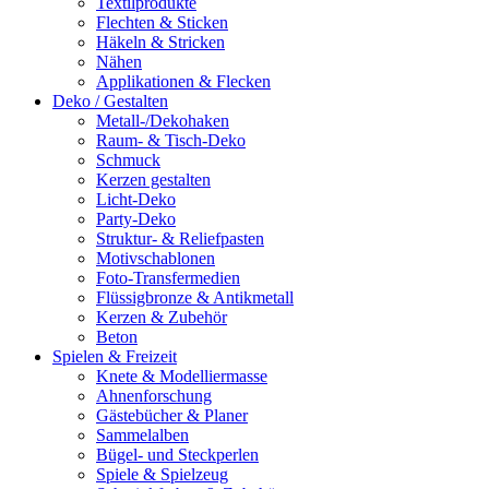
Textilprodukte
Flechten & Sticken
Häkeln & Stricken
Nähen
Applikationen & Flecken
Deko / Gestalten
Metall-/Dekohaken
Raum- & Tisch-Deko
Schmuck
Kerzen gestalten
Licht-Deko
Party-Deko
Struktur- & Reliefpasten
Motivschablonen
Foto-Transfermedien
Flüssigbronze & Antikmetall
Kerzen & Zubehör
Beton
Spielen & Freizeit
Knete & Modelliermasse
Ahnenforschung
Gästebücher & Planer
Sammelalben
Bügel- und Steckperlen
Spiele & Spielzeug