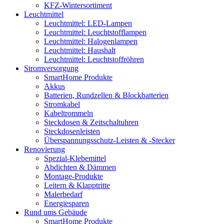
KFZ-Wintersortiment
Leuchtmittel
Leuchtmittel: LED-Lampen
Leuchtmittel: Leuchtstofflampen
Leuchtmittel: Halogenlampen
Leuchtmittel: Haushalt
Leuchtmittel: Leuchtstoffröhren
Stromversorgung
SmartHome Produkte
Akkus
Batterien, Rundzellen & Blockbatterien
Stromkabel
Kabeltrommeln
Steckdosen & Zeitschaltuhren
Steckdosenleisten
Überspannungsschutz-Leisten & -Stecker
Renovierung
Spezial-Klebemittel
Abdichten & Dämmen
Montage-Produkte
Leitern & Klapptritte
Malerbedarf
Energiesparen
Rund ums Gebäude
SmartHome Produkte