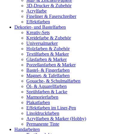
Mal- & Zeichen-Papiere
3D-Drucker & Zubehör
Acrylfarbe
Fineliner & Faserschreiber
Effektfarben
Dekorier- und Bastelfarben
Kreativ-Sets
Kreidefarbe & Zubehör
Universalmarker
Holzfarben & Zubehör
Textilfarben & Marker
Glasfarben & Marker
Porzellanfarben & Marker
Bastel- & Fingerfarben
Magnet- & Tafelfarben
Gouache- & Schulmalfarben
Öl- & Aquarellfarben
Sprühfarben & Lacke
Marmorierfarben
Plakatfarben
Effektfarben im Liner-Pen
Linoldruckfarben
Acrylfarben & Marker (Hobby)
Permanente Tinte
Handarbeiten