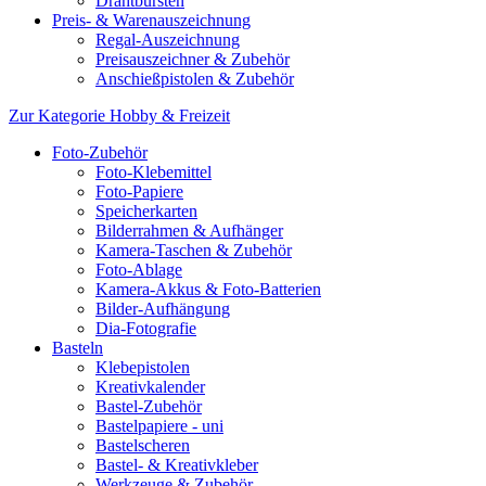
Drahtbürsten
Preis- & Warenauszeichnung
Regal-Auszeichnung
Preisauszeichner & Zubehör
Anschießpistolen & Zubehör
Zur Kategorie Hobby & Freizeit
Foto-Zubehör
Foto-Klebemittel
Foto-Papiere
Speicherkarten
Bilderrahmen & Aufhänger
Kamera-Taschen & Zubehör
Foto-Ablage
Kamera-Akkus & Foto-Batterien
Bilder-Aufhängung
Dia-Fotografie
Basteln
Klebepistolen
Kreativkalender
Bastel-Zubehör
Bastelpapiere - uni
Bastelscheren
Bastel- & Kreativkleber
Werkzeuge & Zubehör