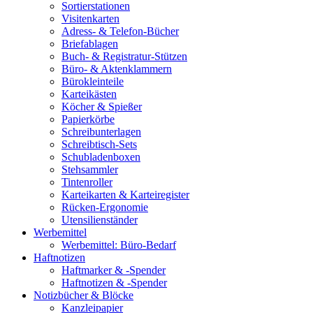
Sortierstationen
Visitenkarten
Adress- & Telefon-Bücher
Briefablagen
Buch- & Registratur-Stützen
Büro- & Aktenklammern
Bürokleinteile
Karteikästen
Köcher & Spießer
Papierkörbe
Schreibunterlagen
Schreibtisch-Sets
Schubladenboxen
Stehsammler
Tintenroller
Karteikarten & Karteiregister
Rücken-Ergonomie
Utensilienständer
Werbemittel
Werbemittel: Büro-Bedarf
Haftnotizen
Haftmarker & -Spender
Haftnotizen & -Spender
Notizbücher & Blöcke
Kanzleipapier