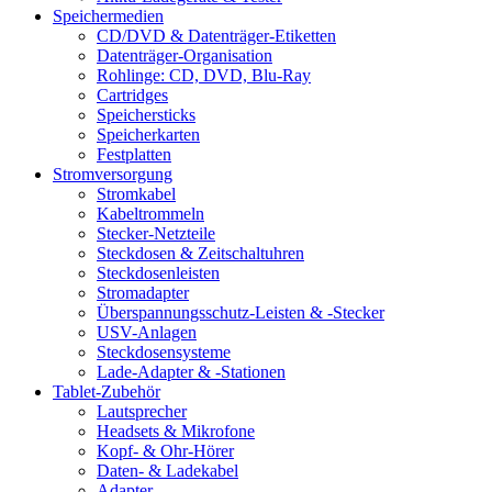
Speichermedien
CD/DVD & Datenträger-Etiketten
Datenträger-Organisation
Rohlinge: CD, DVD, Blu-Ray
Cartridges
Speichersticks
Speicherkarten
Festplatten
Stromversorgung
Stromkabel
Kabeltrommeln
Stecker-Netzteile
Steckdosen & Zeitschaltuhren
Steckdosenleisten
Stromadapter
Überspannungsschutz-Leisten & -Stecker
USV-Anlagen
Steckdosensysteme
Lade-Adapter & -Stationen
Tablet-Zubehör
Lautsprecher
Headsets & Mikrofone
Kopf- & Ohr-Hörer
Daten- & Ladekabel
Adapter