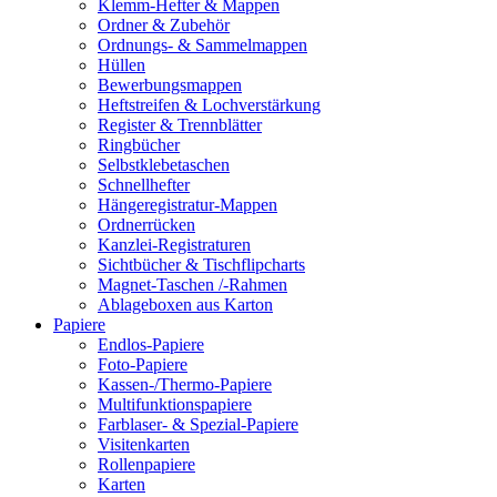
Klemm-Hefter & Mappen
Ordner & Zubehör
Ordnungs- & Sammelmappen
Hüllen
Bewerbungsmappen
Heftstreifen & Lochverstärkung
Register & Trennblätter
Ringbücher
Selbstklebetaschen
Schnellhefter
Hängeregistratur-Mappen
Ordnerrücken
Kanzlei-Registraturen
Sichtbücher & Tischflipcharts
Magnet-Taschen /-Rahmen
Ablageboxen aus Karton
Papiere
Endlos-Papiere
Foto-Papiere
Kassen-/Thermo-Papiere
Multifunktionspapiere
Farblaser- & Spezial-Papiere
Visitenkarten
Rollenpapiere
Karten