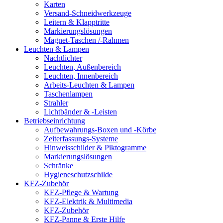
Karten
Versand-Schneidwerkzeuge
Leitern & Klapptritte
Markierungslösungen
Magnet-Taschen /-Rahmen
Leuchten & Lampen
Nachtlichter
Leuchten, Außenbereich
Leuchten, Innenbereich
Arbeits-Leuchten & Lampen
Taschenlampen
Strahler
Lichtbänder & -Leisten
Betriebseinrichtung
Aufbewahrungs-Boxen und -Körbe
Zeiterfassungs-Systeme
Hinweisschilder & Piktogramme
Markierungslösungen
Schränke
Hygieneschutzschilde
KFZ-Zubehör
KFZ-Pflege & Wartung
KFZ-Elektrik & Multimedia
KFZ-Zubehör
KFZ-Panne & Erste Hilfe