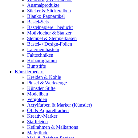
Ausmalprodukte
Sticker & Stickeralben
Blanko-Pappartikel
Bastel-Sets
Bastelpapiere - beduckt
Motivlocher & Stanzer
Stempel & Stempelkissen
Bastel- / Design-Folien
Laternen basteln
Falttechniken
Holzprogramm
Buntstifte
Künstlerbedarf
Kreiden & Kohle
Pinsel & Werkzeuge
Künstler-Stifte
Modellbau
Vergolden
Acrylfarben & Marker (Künstler)
Öl- & Aquarellfarben
Kreativ-Marker
Staffeleien
Keilrahmen & Malkartons
Malgründe