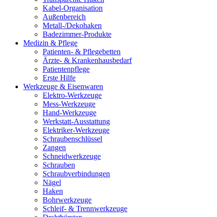
Kabel-Organisation
Außenbereich
Metall-/Dekohaken
Badezimmer-Produkte
Medizin & Pflege
Patienten- & Pflegebetten
Ärzte- & Krankenhausbedarf
Patientenpflege
Erste Hilfe
Werkzeuge & Eisenwaren
Elektro-Werkzeuge
Mess-Werkzeuge
Hand-Werkzeuge
Werkstatt-Ausstattung
Elektriker-Werkzeuge
Schraubenschlüssel
Zangen
Schneidwerkzeuge
Schrauben
Schraubverbindungen
Nägel
Haken
Bohrwerkzeuge
Schleif- & Trennwerkzeuge