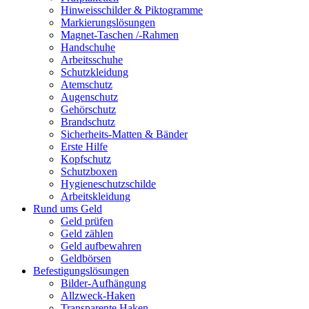
Hinweisschilder & Piktogramme
Markierungslösungen
Magnet-Taschen /-Rahmen
Handschuhe
Arbeitsschuhe
Schutzkleidung
Atemschutz
Augenschutz
Gehörschutz
Brandschutz
Sicherheits-Matten & Bänder
Erste Hilfe
Kopfschutz
Schutzboxen
Hygieneschutzschilde
Arbeitskleidung
Rund ums Geld
Geld prüfen
Geld zählen
Geld aufbewahren
Geldbörsen
Befestigungslösungen
Bilder-Aufhängung
Allzweck-Haken
Transparente Haken