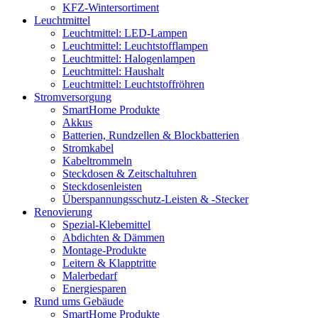
KFZ-Wintersortiment
Leuchtmittel
Leuchtmittel: LED-Lampen
Leuchtmittel: Leuchtstofflampen
Leuchtmittel: Halogenlampen
Leuchtmittel: Haushalt
Leuchtmittel: Leuchtstoffröhren
Stromversorgung
SmartHome Produkte
Akkus
Batterien, Rundzellen & Blockbatterien
Stromkabel
Kabeltrommeln
Steckdosen & Zeitschaltuhren
Steckdosenleisten
Überspannungsschutz-Leisten & -Stecker
Renovierung
Spezial-Klebemittel
Abdichten & Dämmen
Montage-Produkte
Leitern & Klapptritte
Malerbedarf
Energiesparen
Rund ums Gebäude
SmartHome Produkte