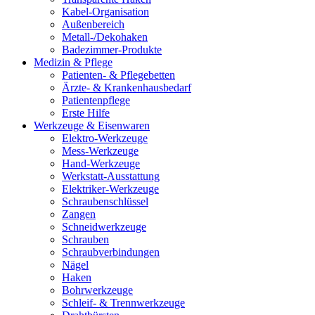
Kabel-Organisation
Außenbereich
Metall-/Dekohaken
Badezimmer-Produkte
Medizin & Pflege
Patienten- & Pflegebetten
Ärzte- & Krankenhausbedarf
Patientenpflege
Erste Hilfe
Werkzeuge & Eisenwaren
Elektro-Werkzeuge
Mess-Werkzeuge
Hand-Werkzeuge
Werkstatt-Ausstattung
Elektriker-Werkzeuge
Schraubenschlüssel
Zangen
Schneidwerkzeuge
Schrauben
Schraubverbindungen
Nägel
Haken
Bohrwerkzeuge
Schleif- & Trennwerkzeuge