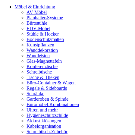
Möbel & Einrichtung
AV-Möbel
Planhalter-Systeme
Bürostühle
EDV-Möbel
Stühle & Hocker
Bodenschutzmatten
Kunstpflanzen
Wanddekoration
Wandleisten
Glas-Magnettafeln
Konferenztische
Schreibtische
Tische & Theken
Büro-Container & Wagen
Regale & Sideboards
Schränke
Garderoben & Spinde
Büromöbel-Kombinationen
Uhren und mehr
Hygieneschutzschilde
Akkustiklösungen
Kabelorganisation
Schreibtisch-Zubehör