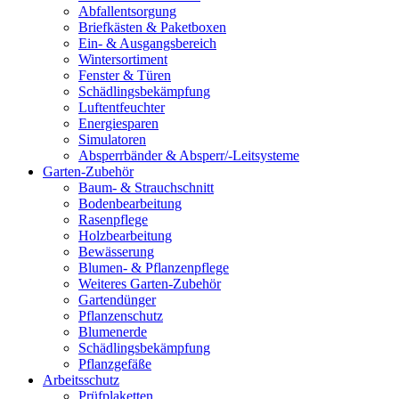
Abfallentsorgung
Briefkästen & Paketboxen
Ein- & Ausgangsbereich
Wintersortiment
Fenster & Türen
Schädlingsbekämpfung
Luftentfeuchter
Energiesparen
Simulatoren
Absperrbänder & Absperr/-Leitsysteme
Garten-Zubehör
Baum- & Strauchschnitt
Bodenbearbeitung
Rasenpflege
Holzbearbeitung
Bewässerung
Blumen- & Pflanzenpflege
Weiteres Garten-Zubehör
Gartendünger
Pflanzenschutz
Blumenerde
Schädlingsbekämpfung
Pflanzgefäße
Arbeitsschutz
Prüfplaketten