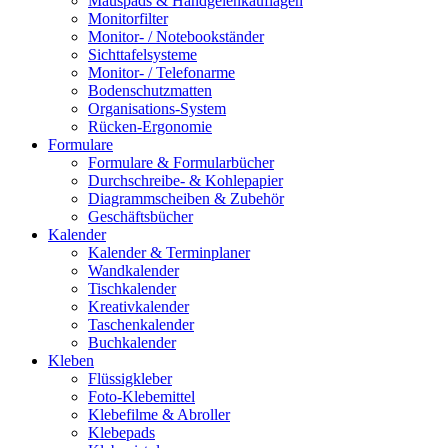
Mauspads & Handgelenkauflagen
Monitorfilter
Monitor- / Notebookständer
Sichttafelsysteme
Monitor- / Telefonarme
Bodenschutzmatten
Organisations-System
Rücken-Ergonomie
Formulare
Formulare & Formularbücher
Durchschreibe- & Kohlepapier
Diagrammscheiben & Zubehör
Geschäftsbücher
Kalender
Kalender & Terminplaner
Wandkalender
Tischkalender
Kreativkalender
Taschenkalender
Buchkalender
Kleben
Flüssigkleber
Foto-Klebemittel
Klebefilme & Abroller
Klebepads