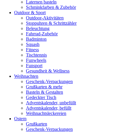
Laternen basteln
Schminkfarben & Zubehör
Outdoor & Sport
Outdoor-Aktivitäten
Stoppuhren & Schrittzähler
Beleuchtung
Fahrrad-Zubehör
Badminton
Squash
Fitness
Tischtennis
Funwheels
Funsport
Gesundheit & Wellness
Weihnachten
Geschenk-Verpackungen
Grußkarten & mehr
Basteln & Gestalten
Gedeckter Tisch
Adventskalender, unbefüllt
Adventskalender, befüllt
Weihnachtsleckereien
Ostern
Grußkarten
Geschenk-Verpackungen