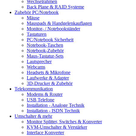
Wechselrahmen
Back Plane & RAID Systeme
Zubehör PC/Notebook
Mäuse
Mauspads & Handgelenkauflagen
Monitor- / Notebookständer
Tastaturen
PC/Notebook Sicherheit
Notebook-Taschen
Notebook-Zubehör
Maus-Tastatur-Sets
Lautsprecher
Webcams
Headsets & Mikrofone
Laufwerke & Adapter
3D-Drucker & Zubehör
Telekommunikation
Modems & Router
USB Telefone
Installation - Analoge Technik
Installation - ISDN Technik
Umschalter & mehr
Monitor Splitter, Switches & Konverter
KVM-Umschalter & Verstärker
Interface Konverter