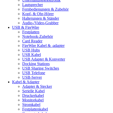
Unterhaltungselektronik
Lautsprecher
Fernbedienungen & Zubehör
Kopf- & Ohr-Hörer
Halterungen & Ständer
Audio-/Video-Grabber
USB & FireWire
Festplatten
Notebook-Zubehör
Card Reader
FireWire Kabel & -adapter
USB Hubs
USB Kabel
USB Adapter & Konverter
Docking Stations
USB Sharing Switches
USB Telefone
USB-Server
Kabel & Adapter
Adapter & Stecker
Serielle Kabel
Druckerkabel
Monitorkabel
Stromkabel
Festplattenkabel