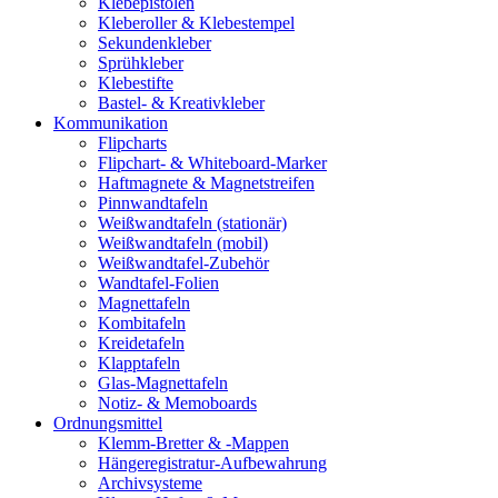
Klebepistolen
Kleberoller & Klebestempel
Sekundenkleber
Sprühkleber
Klebestifte
Bastel- & Kreativkleber
Kommunikation
Flipcharts
Flipchart- & Whiteboard-Marker
Haftmagnete & Magnetstreifen
Pinnwandtafeln
Weißwandtafeln (stationär)
Weißwandtafeln (mobil)
Weißwandtafel-Zubehör
Wandtafel-Folien
Magnettafeln
Kombitafeln
Kreidetafeln
Klapptafeln
Glas-Magnettafeln
Notiz- & Memoboards
Ordnungsmittel
Klemm-Bretter & -Mappen
Hängeregistratur-Aufbewahrung
Archivsysteme