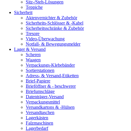
Sitz-/Steh-Lösungen
Teppiche
Sicherheit
Aktenvernichter & Zubehör
Sicherheits-Schlösser & -Kabel
Sicherheitsschränke & Zubehör
Tresore
Video-Überwachung
Notfall- & Bewegungsmelder
Lager & Versand
Scheren
Waagen
Verpackungs-Klebebänder
Sortierstationen
Adress- & Versand-Etiketten
Brief-Papiere
Brieföffner & - beschwerer
Briefumschläge
Datenträger-Versand
Verpackungsmittel
Versandkartons & -Hülsen
Versandtaschen
Lagerkästen
Falzmaschinen
Lagerbedarf