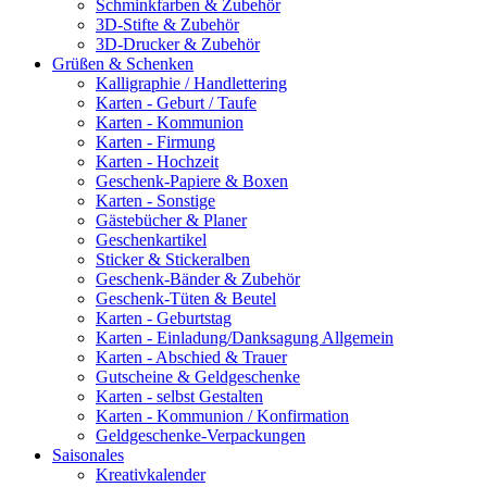
Schminkfarben & Zubehör
3D-Stifte & Zubehör
3D-Drucker & Zubehör
Grüßen & Schenken
Kalligraphie / Handlettering
Karten - Geburt / Taufe
Karten - Kommunion
Karten - Firmung
Karten - Hochzeit
Geschenk-Papiere & Boxen
Karten - Sonstige
Gästebücher & Planer
Geschenkartikel
Sticker & Stickeralben
Geschenk-Bänder & Zubehör
Geschenk-Tüten & Beutel
Karten - Geburtstag
Karten - Einladung/Danksagung Allgemein
Karten - Abschied & Trauer
Gutscheine & Geldgeschenke
Karten - selbst Gestalten
Karten - Kommunion / Konfirmation
Geldgeschenke-Verpackungen
Saisonales
Kreativkalender