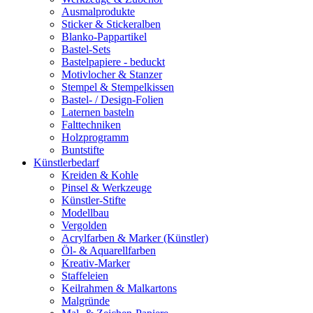
Ausmalprodukte
Sticker & Stickeralben
Blanko-Pappartikel
Bastel-Sets
Bastelpapiere - beduckt
Motivlocher & Stanzer
Stempel & Stempelkissen
Bastel- / Design-Folien
Laternen basteln
Falttechniken
Holzprogramm
Buntstifte
Künstlerbedarf
Kreiden & Kohle
Pinsel & Werkzeuge
Künstler-Stifte
Modellbau
Vergolden
Acrylfarben & Marker (Künstler)
Öl- & Aquarellfarben
Kreativ-Marker
Staffeleien
Keilrahmen & Malkartons
Malgründe