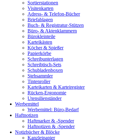
Sortierstationen
Visitenkarten
Adress- & Telefon-Bücher
Briefablagen
Buch- & Registratur-Stützen
Büro- & Aktenklammern
Bürokleinteile
Karteikästen
Köcher & Spießer
Papierkörbe
Schreibunterlagen
Schreibtisch-Sets
Schubladenboxen
Stehsammler
Tintenroller
Karteikarten & Karteiregister
Rücken-Ergonomie
Utensilienständer
Werbemittel
Werbemittel: Büro-Bedarf
Haftnotizen
Haftmarker & -Spender
Haftnotizen & -Spender
Notizbücher & Blöcke
Kanzleipapier