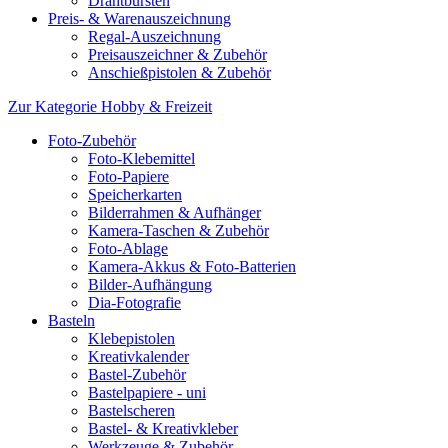
Drahtbürsten
Preis- & Warenauszeichnung
Regal-Auszeichnung
Preisauszeichner & Zubehör
Anschießpistolen & Zubehör
Zur Kategorie Hobby & Freizeit
Foto-Zubehör
Foto-Klebemittel
Foto-Papiere
Speicherkarten
Bilderrahmen & Aufhänger
Kamera-Taschen & Zubehör
Foto-Ablage
Kamera-Akkus & Foto-Batterien
Bilder-Aufhängung
Dia-Fotografie
Basteln
Klebepistolen
Kreativkalender
Bastel-Zubehör
Bastelpapiere - uni
Bastelscheren
Bastel- & Kreativkleber
Werkzeuge & Zubehör