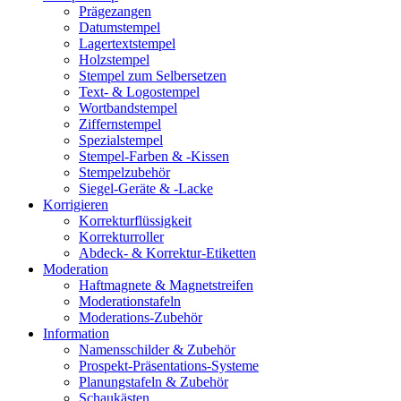
Prägezangen
Datumstempel
Lagertextstempel
Holzstempel
Stempel zum Selbersetzen
Text- & Logostempel
Wortbandstempel
Ziffernstempel
Spezialstempel
Stempel-Farben & -Kissen
Stempelzubehör
Siegel-Geräte & -Lacke
Korrigieren
Korrekturflüssigkeit
Korrekturroller
Abdeck- & Korrektur-Etiketten
Moderation
Haftmagnete & Magnetstreifen
Moderationstafeln
Moderations-Zubehör
Information
Namensschilder & Zubehör
Prospekt-Präsentations-Systeme
Planungstafeln & Zubehör
Schaukästen