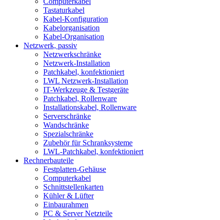
Computerkabel
Tastaturkabel
Kabel-Konfiguration
Kabelorganisation
Kabel-Organisation
Netzwerk, passiv
Netzwerkschränke
Netzwerk-Installation
Patchkabel, konfektioniert
LWL Netzwerk-Installation
IT-Werkzeuge & Testgeräte
Patchkabel, Rollenware
Installationskabel, Rollenware
Serverschränke
Wandschränke
Spezialschränke
Zubehör für Schranksysteme
LWL-Patchkabel, konfektioniert
Rechnerbauteile
Festplatten-Gehäuse
Computerkabel
Schnittstellenkarten
Kühler & Lüfter
Einbaurahmen
PC & Server Netzteile