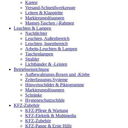
Karten
Versand-Schneidwerkzeuge
Leitern & Klapptritte
Markierungslösungen
Magnet-Taschen /-Rahmen
Leuchten & Lampen
Nachtlichter
Leuchten, Außenbereich
Leuchten, Innenbereich
Arbeits-Leuchten & Lampen
Taschenlampen
Strahler
Lichtbänder & -Leisten
Betriebseinrichtung
Aufbewahrungs-Boxen und -Körbe
Zeiterfassungs-Systeme
Hinweisschilder & Piktogramme
Markierungslösungen
Schränke
Hygieneschutzschilde
KFZ-Zubehör
KFZ-Pflege & Wartung
KFZ-Elektrik & Multimedia
KFZ-Zubehör
KFZ-Panne & Erste Hilfe