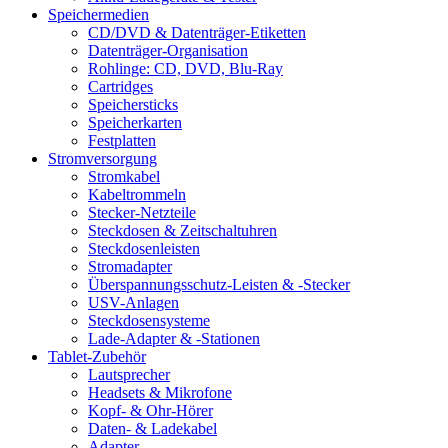
Speichermedien
CD/DVD & Datenträger-Etiketten
Datenträger-Organisation
Rohlinge: CD, DVD, Blu-Ray
Cartridges
Speichersticks
Speicherkarten
Festplatten
Stromversorgung
Stromkabel
Kabeltrommeln
Stecker-Netzteile
Steckdosen & Zeitschaltuhren
Steckdosenleisten
Stromadapter
Überspannungsschutz-Leisten & -Stecker
USV-Anlagen
Steckdosensysteme
Lade-Adapter & -Stationen
Tablet-Zubehör
Lautsprecher
Headsets & Mikrofone
Kopf- & Ohr-Hörer
Daten- & Ladekabel
Adapter