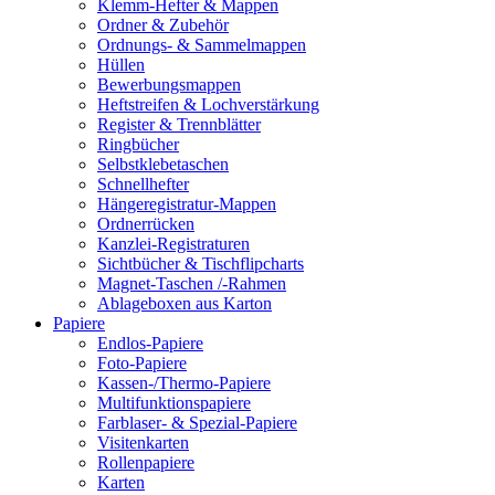
Klemm-Hefter & Mappen
Ordner & Zubehör
Ordnungs- & Sammelmappen
Hüllen
Bewerbungsmappen
Heftstreifen & Lochverstärkung
Register & Trennblätter
Ringbücher
Selbstklebetaschen
Schnellhefter
Hängeregistratur-Mappen
Ordnerrücken
Kanzlei-Registraturen
Sichtbücher & Tischflipcharts
Magnet-Taschen /-Rahmen
Ablageboxen aus Karton
Papiere
Endlos-Papiere
Foto-Papiere
Kassen-/Thermo-Papiere
Multifunktionspapiere
Farblaser- & Spezial-Papiere
Visitenkarten
Rollenpapiere
Karten