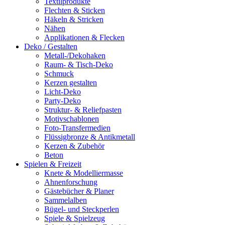
Textilprodukte
Flechten & Sticken
Häkeln & Stricken
Nähen
Applikationen & Flecken
Deko / Gestalten
Metall-/Dekohaken
Raum- & Tisch-Deko
Schmuck
Kerzen gestalten
Licht-Deko
Party-Deko
Struktur- & Reliefpasten
Motivschablonen
Foto-Transfermedien
Flüssigbronze & Antikmetall
Kerzen & Zubehör
Beton
Spielen & Freizeit
Knete & Modelliermasse
Ahnenforschung
Gästebücher & Planer
Sammelalben
Bügel- und Steckperlen
Spiele & Spielzeug