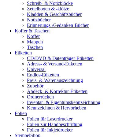
Schreib- & Notizblöcke
Zettelboxen & -klötze
Kladden & Geschäftsbücher
Notizbücher
Erinnerungs-/Gedanken-Bücher
Koffer & Taschen
Koffer
Mappen
Taschen
Etiketten
CD/DVD & Datenträger-Etiketten
Adress- & Versand-Etiketten
Universal
Endlos-Etiketten
Preis- & Warenauszeichnung
Zubehör
Abdeck- & Korrektur-Etiketten
Ordnerrücken
Inventar- & Eigentumskennzeichnung
Kennzeichnen & Hervorheben
Folien
Folien für Laserdrucker
Folien zur Handbeschriftung
Folien für Inkjetdrucker
StempelShop