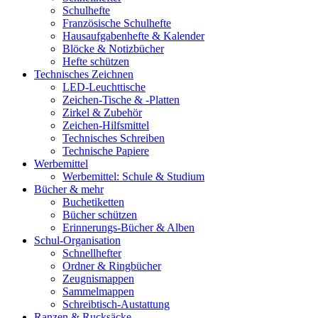
Schulhefte
Französische Schulhefte
Hausaufgabenhefte & Kalender
Blöcke & Notizbücher
Hefte schützen
Technisches Zeichnen
LED-Leuchttische
Zeichen-Tische & -Platten
Zirkel & Zubehör
Zeichen-Hilfsmittel
Technisches Schreiben
Technische Papiere
Werbemittel
Werbemittel: Schule & Studium
Bücher & mehr
Buchetiketten
Bücher schützen
Erinnerungs-Bücher & Alben
Schul-Organisation
Schnellhefter
Ordner & Ringbücher
Zeugnismappen
Sammelmappen
Schreibtisch-Austattung
Ranzen & Rucksäcke