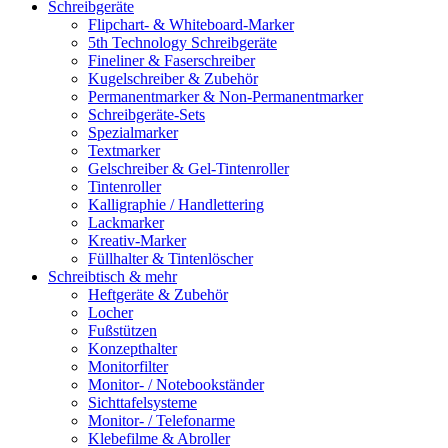
Schreibgeräte
Flipchart- & Whiteboard-Marker
5th Technology Schreibgeräte
Fineliner & Faserschreiber
Kugelschreiber & Zubehör
Permanentmarker & Non-Permanentmarker
Schreibgeräte-Sets
Spezialmarker
Textmarker
Gelschreiber & Gel-Tintenroller
Tintenroller
Kalligraphie / Handlettering
Lackmarker
Kreativ-Marker
Füllhalter & Tintenlöscher
Schreibtisch & mehr
Heftgeräte & Zubehör
Locher
Fußstützen
Konzepthalter
Monitorfilter
Monitor- / Notebookständer
Sichttafelsysteme
Monitor- / Telefonarme
Klebefilme & Abroller