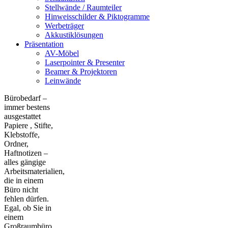
Stellwände / Raumteiler
Hinweisschilder & Piktogramme
Werbeträger
Akkustiklösungen
Präsentation
AV-Möbel
Laserpointer & Presenter
Beamer & Projektoren
Leinwände
Bürobedarf –
immer bestens
ausgestattet
Papiere , Stifte,
Klebstoffe,
Ordner,
Haftnotizen –
alles gängige
Arbeitsmaterialien,
die in einem
Büro nicht
fehlen dürfen.
Egal, ob Sie in
einem
Großraumbüro