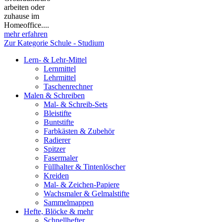
arbeiten oder
zuhause im
Homeoffice....
mehr erfahren
Zur Kategorie Schule - Studium
Lern- & Lehr-Mittel
Lernmittel
Lehrmittel
Taschenrechner
Malen & Schreiben
Mal- & Schreib-Sets
Bleistifte
Buntstifte
Farbkästen & Zubehör
Radierer
Spitzer
Fasermaler
Füllhalter & Tintenlöscher
Kreiden
Mal- & Zeichen-Papiere
Wachsmaler & Gelmalstifte
Sammelmappen
Hefte, Blöcke & mehr
Schnellhefter