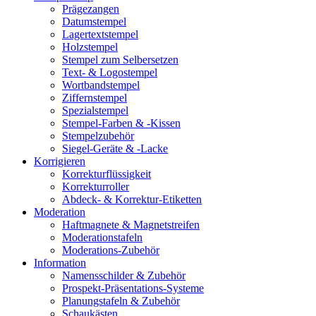
Prägezangen
Datumstempel
Lagertextstempel
Holzstempel
Stempel zum Selbersetzen
Text- & Logostempel
Wortbandstempel
Ziffernstempel
Spezialstempel
Stempel-Farben & -Kissen
Stempelzubehör
Siegel-Geräte & -Lacke
Korrigieren
Korrekturflüssigkeit
Korrekturroller
Abdeck- & Korrektur-Etiketten
Moderation
Haftmagnete & Magnetstreifen
Moderationstafeln
Moderations-Zubehör
Information
Namensschilder & Zubehör
Prospekt-Präsentations-Systeme
Planungstafeln & Zubehör
Schaukästen