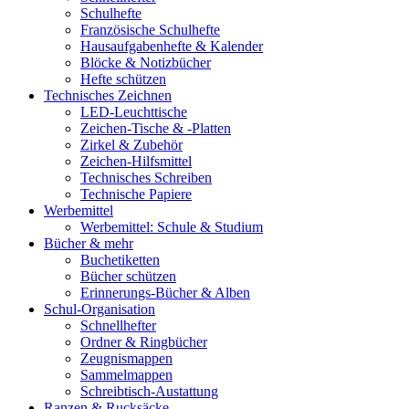
Schulhefte
Französische Schulhefte
Hausaufgabenhefte & Kalender
Blöcke & Notizbücher
Hefte schützen
Technisches Zeichnen
LED-Leuchttische
Zeichen-Tische & -Platten
Zirkel & Zubehör
Zeichen-Hilfsmittel
Technisches Schreiben
Technische Papiere
Werbemittel
Werbemittel: Schule & Studium
Bücher & mehr
Buchetiketten
Bücher schützen
Erinnerungs-Bücher & Alben
Schul-Organisation
Schnellhefter
Ordner & Ringbücher
Zeugnismappen
Sammelmappen
Schreibtisch-Austattung
Ranzen & Rucksäcke