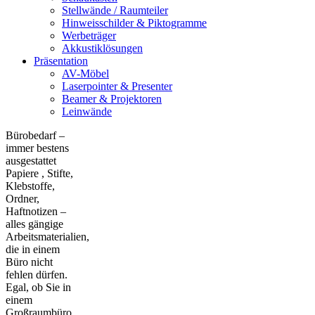
Stellwände / Raumteiler
Hinweisschilder & Piktogramme
Werbeträger
Akkustiklösungen
Präsentation
AV-Möbel
Laserpointer & Presenter
Beamer & Projektoren
Leinwände
Bürobedarf –
immer bestens
ausgestattet
Papiere , Stifte,
Klebstoffe,
Ordner,
Haftnotizen –
alles gängige
Arbeitsmaterialien,
die in einem
Büro nicht
fehlen dürfen.
Egal, ob Sie in
einem
Großraumbüro