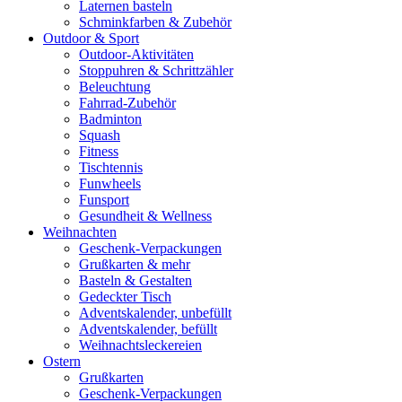
Laternen basteln
Schminkfarben & Zubehör
Outdoor & Sport
Outdoor-Aktivitäten
Stoppuhren & Schrittzähler
Beleuchtung
Fahrrad-Zubehör
Badminton
Squash
Fitness
Tischtennis
Funwheels
Funsport
Gesundheit & Wellness
Weihnachten
Geschenk-Verpackungen
Grußkarten & mehr
Basteln & Gestalten
Gedeckter Tisch
Adventskalender, unbefüllt
Adventskalender, befüllt
Weihnachtsleckereien
Ostern
Grußkarten
Geschenk-Verpackungen