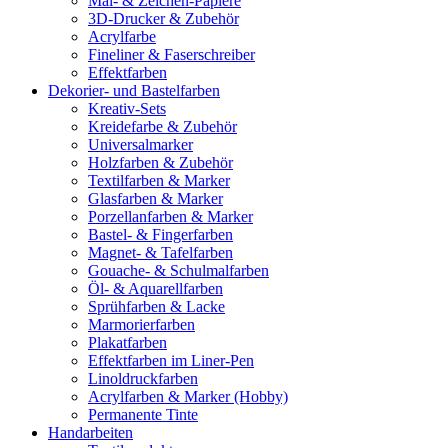
Mal- & Zeichen-Papiere
3D-Drucker & Zubehör
Acrylfarbe
Fineliner & Faserschreiber
Effektfarben
Dekorier- und Bastelfarben
Kreativ-Sets
Kreidefarbe & Zubehör
Universalmarker
Holzfarben & Zubehör
Textilfarben & Marker
Glasfarben & Marker
Porzellanfarben & Marker
Bastel- & Fingerfarben
Magnet- & Tafelfarben
Gouache- & Schulmalfarben
Öl- & Aquarellfarben
Sprühfarben & Lacke
Marmorierfarben
Plakatfarben
Effektfarben im Liner-Pen
Linoldruckfarben
Acrylfarben & Marker (Hobby)
Permanente Tinte
Handarbeiten