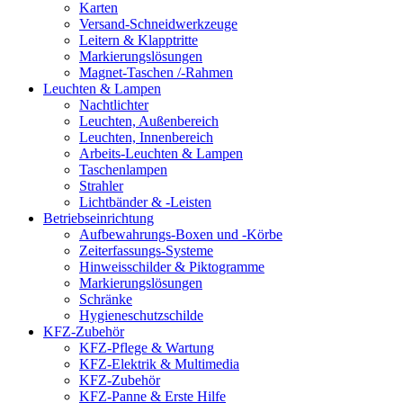
Karten
Versand-Schneidwerkzeuge
Leitern & Klapptritte
Markierungslösungen
Magnet-Taschen /-Rahmen
Leuchten & Lampen
Nachtlichter
Leuchten, Außenbereich
Leuchten, Innenbereich
Arbeits-Leuchten & Lampen
Taschenlampen
Strahler
Lichtbänder & -Leisten
Betriebseinrichtung
Aufbewahrungs-Boxen und -Körbe
Zeiterfassungs-Systeme
Hinweisschilder & Piktogramme
Markierungslösungen
Schränke
Hygieneschutzschilde
KFZ-Zubehör
KFZ-Pflege & Wartung
KFZ-Elektrik & Multimedia
KFZ-Zubehör
KFZ-Panne & Erste Hilfe