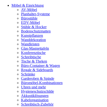
Möbel & Einrichtung
AV-Möbel
Planhalter-Systeme
Bürostühle
EDV-Möbel
Stühle & Hocker
Bodenschutzmatten
Kunstpflanzen
Wanddekoration
Wandleisten
Glas-Magnettafeln
Konferenztische
Schreibtische
Tische & Theken
Büro-Container & Wagen
Regale & Sideboards
Schränke
Garderoben & Spinde
Büromöbel-Kombinationen
Uhren und mehr
Hygieneschutzschilde
Akkustiklösungen
Kabelorganisation
Schreibtisch-Zubehör