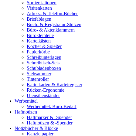
Sortierstationen
Visitenkarten
Adress- & Telefon-Bücher
Briefablagen
Buch- & Registratur-Stützen
Büro- & Aktenklammern
Bürokleinteile
Karteikästen
Köcher & Spießer
Papierkörbe
Schreibunterlagen
Schreibtisch-Sets
Schubladenboxen
Stehsammler
Tintenroller
Karteikarten & Karteiregister
Rücken-Ergonomie
Utensilienständer
Werbemittel
Werbemittel: Büro-Bedarf
Haftnotizen
Haftmarker & -Spender
Haftnotizen & -Spender
Notizbücher & Blöcke
Kanzleipapier