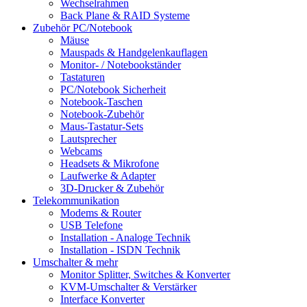
Wechselrahmen
Back Plane & RAID Systeme
Zubehör PC/Notebook
Mäuse
Mauspads & Handgelenkauflagen
Monitor- / Notebookständer
Tastaturen
PC/Notebook Sicherheit
Notebook-Taschen
Notebook-Zubehör
Maus-Tastatur-Sets
Lautsprecher
Webcams
Headsets & Mikrofone
Laufwerke & Adapter
3D-Drucker & Zubehör
Telekommunikation
Modems & Router
USB Telefone
Installation - Analoge Technik
Installation - ISDN Technik
Umschalter & mehr
Monitor Splitter, Switches & Konverter
KVM-Umschalter & Verstärker
Interface Konverter