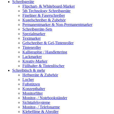
Schreibgeräte
Flipchart- & Whiteboard-Marker
5th Technology Schreibgeräte
Fineliner & Faserschreiber
Kugelschreiber & Zubehör
Permanentmarker & Non-Permanentmarker
Schreibgeräte-Sets
Spezialmarker
Textmarker
Gelschreiber & Gel-Tintenroller
Tintenroller
Kalligraphie / Handlettering
Lackmarker
Kreativ-Marker
Füllhalter & Tintenlöscher
Schreibtisch & mehr
Heftgeräte & Zubehör
Locher
Fußstützen
Konzepthalter
Monitorfilter
Monitor- / Notebookständer
Sichttafelsysteme
Monitor- / Telefonarme
Klebefilme & Abroller