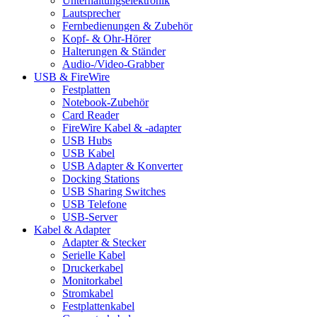
Unterhaltungselektronik
Lautsprecher
Fernbedienungen & Zubehör
Kopf- & Ohr-Hörer
Halterungen & Ständer
Audio-/Video-Grabber
USB & FireWire
Festplatten
Notebook-Zubehör
Card Reader
FireWire Kabel & -adapter
USB Hubs
USB Kabel
USB Adapter & Konverter
Docking Stations
USB Sharing Switches
USB Telefone
USB-Server
Kabel & Adapter
Adapter & Stecker
Serielle Kabel
Druckerkabel
Monitorkabel
Stromkabel
Festplattenkabel