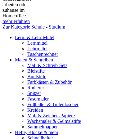
arbeiten oder
zuhause im
Homeoffice....
mehr erfahren
Zur Kategorie Schule - Studium
Lern- & Lehr-Mittel
Lernmittel
Lehrmittel
Taschenrechner
Malen & Schreiben
Mal- & Schreib-Sets
Bleistifte
Buntstifte
Farbkästen & Zubehör
Radierer
Spitzer
Fasermaler
Füllhalter & Tintenlöscher
Kreiden
Mal- & Zeichen-Papiere
Wachsmaler & Gelmalstifte
Sammelmappen
Hefte, Blöcke & mehr
Schnellhefter