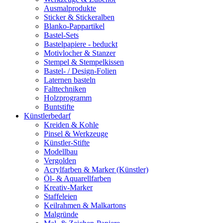
Ausmalprodukte
Sticker & Stickeralben
Blanko-Pappartikel
Bastel-Sets
Bastelpapiere - beduckt
Motivlocher & Stanzer
Stempel & Stempelkissen
Bastel- / Design-Folien
Laternen basteln
Falttechniken
Holzprogramm
Buntstifte
Künstlerbedarf
Kreiden & Kohle
Pinsel & Werkzeuge
Künstler-Stifte
Modellbau
Vergolden
Acrylfarben & Marker (Künstler)
Öl- & Aquarellfarben
Kreativ-Marker
Staffeleien
Keilrahmen & Malkartons
Malgründe