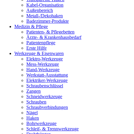
Kabel-Organisation
Außenbereich
Metall-/Dekohaken
Badezimmer-Produkte
Medizin & Pflege
Patienten- & Pflegebetten
Ärzte- & Krankenhausbedarf
Patientenpflege
Erste Hilfe
Werkzeuge & Eisenwaren
Elektro-Werkzeuge
Mess-Werkzeuge
Hand-Werkzeuge
Werkstatt-Ausstattung
Elektriker-Werkzeuge
Schraubenschlüssel
Zangen
Schneidwerkzeuge
Schrauben
Schraubverbindungen
Nägel
Haken
Bohrwerkzeuge
Schleif- & Trennwerkzeuge