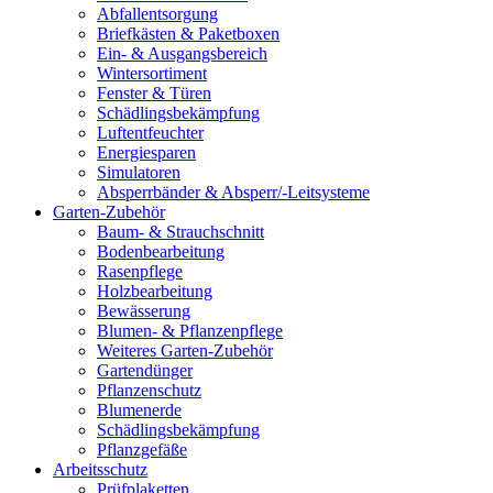
Abfallentsorgung
Briefkästen & Paketboxen
Ein- & Ausgangsbereich
Wintersortiment
Fenster & Türen
Schädlingsbekämpfung
Luftentfeuchter
Energiesparen
Simulatoren
Absperrbänder & Absperr/-Leitsysteme
Garten-Zubehör
Baum- & Strauchschnitt
Bodenbearbeitung
Rasenpflege
Holzbearbeitung
Bewässerung
Blumen- & Pflanzenpflege
Weiteres Garten-Zubehör
Gartendünger
Pflanzenschutz
Blumenerde
Schädlingsbekämpfung
Pflanzgefäße
Arbeitsschutz
Prüfplaketten