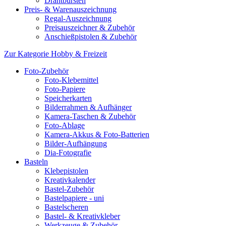
Drahtbürsten
Preis- & Warenauszeichnung
Regal-Auszeichnung
Preisauszeichner & Zubehör
Anschießpistolen & Zubehör
Zur Kategorie Hobby & Freizeit
Foto-Zubehör
Foto-Klebemittel
Foto-Papiere
Speicherkarten
Bilderrahmen & Aufhänger
Kamera-Taschen & Zubehör
Foto-Ablage
Kamera-Akkus & Foto-Batterien
Bilder-Aufhängung
Dia-Fotografie
Basteln
Klebepistolen
Kreativkalender
Bastel-Zubehör
Bastelpapiere - uni
Bastelscheren
Bastel- & Kreativkleber
Werkzeuge & Zubehör