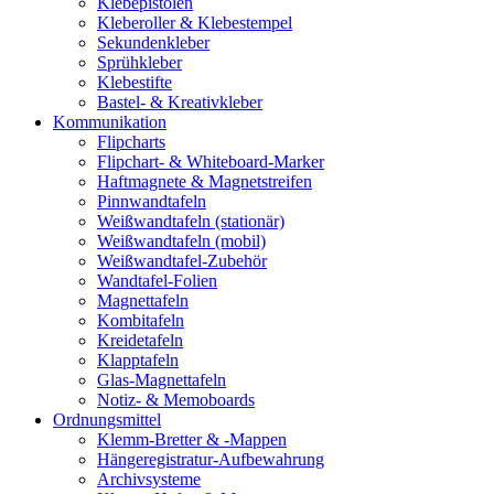
Klebepistolen
Kleberoller & Klebestempel
Sekundenkleber
Sprühkleber
Klebestifte
Bastel- & Kreativkleber
Kommunikation
Flipcharts
Flipchart- & Whiteboard-Marker
Haftmagnete & Magnetstreifen
Pinnwandtafeln
Weißwandtafeln (stationär)
Weißwandtafeln (mobil)
Weißwandtafel-Zubehör
Wandtafel-Folien
Magnettafeln
Kombitafeln
Kreidetafeln
Klapptafeln
Glas-Magnettafeln
Notiz- & Memoboards
Ordnungsmittel
Klemm-Bretter & -Mappen
Hängeregistratur-Aufbewahrung
Archivsysteme