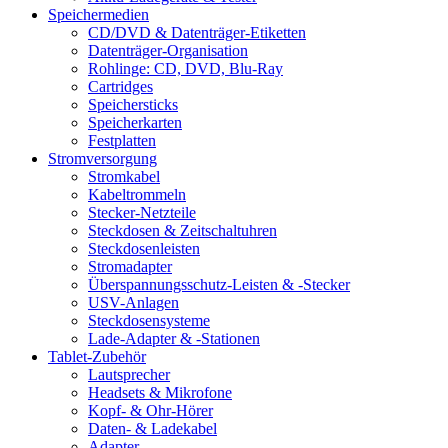
Speichermedien
CD/DVD & Datenträger-Etiketten
Datenträger-Organisation
Rohlinge: CD, DVD, Blu-Ray
Cartridges
Speichersticks
Speicherkarten
Festplatten
Stromversorgung
Stromkabel
Kabeltrommeln
Stecker-Netzteile
Steckdosen & Zeitschaltuhren
Steckdosenleisten
Stromadapter
Überspannungsschutz-Leisten & -Stecker
USV-Anlagen
Steckdosensysteme
Lade-Adapter & -Stationen
Tablet-Zubehör
Lautsprecher
Headsets & Mikrofone
Kopf- & Ohr-Hörer
Daten- & Ladekabel
Adapter