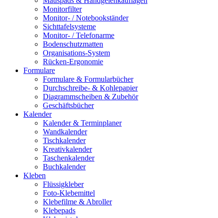
Mauspads & Handgelenkauflagen
Monitorfilter
Monitor- / Notebookständer
Sichttafelsysteme
Monitor- / Telefonarme
Bodenschutzmatten
Organisations-System
Rücken-Ergonomie
Formulare
Formulare & Formularbücher
Durchschreibe- & Kohlepapier
Diagrammscheiben & Zubehör
Geschäftsbücher
Kalender
Kalender & Terminplaner
Wandkalender
Tischkalender
Kreativkalender
Taschenkalender
Buchkalender
Kleben
Flüssigkleber
Foto-Klebemittel
Klebefilme & Abroller
Klebepads