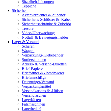
Sitz-/Steh-Lösungen
Teppiche
Sicherheit
Aktenvernichter & Zubehör
Sicherheits-Schlösser & -Kabel
Sicherheitsschränke & Zubehör
Tresore
Video-Überwachung
Notfall- & Bewegungsmelder
Lager & Versand
Scheren
Waagen
Verpackungs-Klebebänder
Sortierstationen
Adress- & Versand-Etiketten
Brief-Papiere
Brieföffner & - beschwerer
Briefumschläge
Datenträger-Versand
Verpackungsmittel
Versandkartons & -Hülsen
Versandtaschen
Lagerkästen
Falzmaschinen
Lagerbedarf