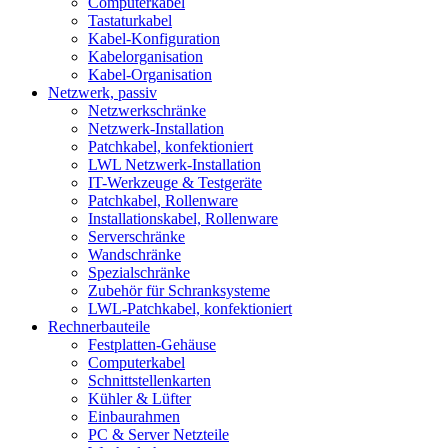
Computerkabel
Tastaturkabel
Kabel-Konfiguration
Kabelorganisation
Kabel-Organisation
Netzwerk, passiv
Netzwerkschränke
Netzwerk-Installation
Patchkabel, konfektioniert
LWL Netzwerk-Installation
IT-Werkzeuge & Testgeräte
Patchkabel, Rollenware
Installationskabel, Rollenware
Serverschränke
Wandschränke
Spezialschränke
Zubehör für Schranksysteme
LWL-Patchkabel, konfektioniert
Rechnerbauteile
Festplatten-Gehäuse
Computerkabel
Schnittstellenkarten
Kühler & Lüfter
Einbaurahmen
PC & Server Netzteile