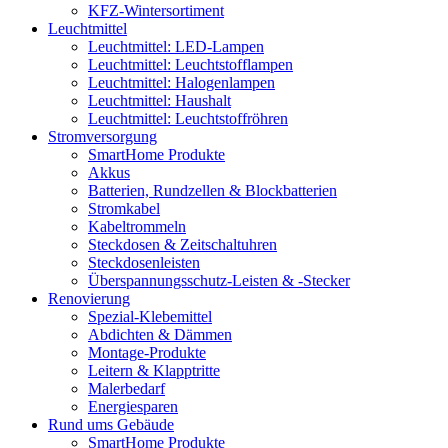
KFZ-Wintersortiment
Leuchtmittel
Leuchtmittel: LED-Lampen
Leuchtmittel: Leuchtstofflampen
Leuchtmittel: Halogenlampen
Leuchtmittel: Haushalt
Leuchtmittel: Leuchtstoffröhren
Stromversorgung
SmartHome Produkte
Akkus
Batterien, Rundzellen & Blockbatterien
Stromkabel
Kabeltrommeln
Steckdosen & Zeitschaltuhren
Steckdosenleisten
Überspannungsschutz-Leisten & -Stecker
Renovierung
Spezial-Klebemittel
Abdichten & Dämmen
Montage-Produkte
Leitern & Klapptritte
Malerbedarf
Energiesparen
Rund ums Gebäude
SmartHome Produkte