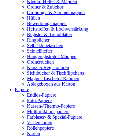
Klemm-Hefter & Mappen
Ordner & Zubehör
Ordnungs- & Sammelmappen
Hüllen
Bewerbungsmappen
Heftstreifen & Lochverstärkung
Register & Trennblätter
Ringbücher
Selbstklebetaschen
Schnellhefter
Hängeregistratur-Mappen
Ordnerrücken
Kanzlei-Registraturen
Sichtbücher & Tischflipcharts
Magnet-Taschen /-Rahmen
Ablageboxen aus Karton
Papiere
Endlos-Papiere
Foto-Papiere
Kassen-/Thermo-Papiere
Multifunktionspapiere
Farblaser- & Spezial-Papiere
Visitenkarten
Rollenpapiere
Karten