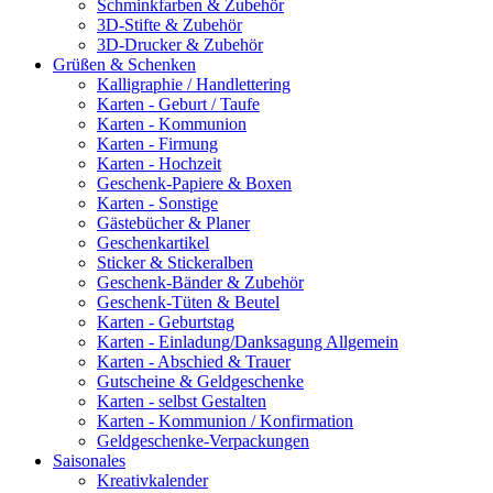
Schminkfarben & Zubehör
3D-Stifte & Zubehör
3D-Drucker & Zubehör
Grüßen & Schenken
Kalligraphie / Handlettering
Karten - Geburt / Taufe
Karten - Kommunion
Karten - Firmung
Karten - Hochzeit
Geschenk-Papiere & Boxen
Karten - Sonstige
Gästebücher & Planer
Geschenkartikel
Sticker & Stickeralben
Geschenk-Bänder & Zubehör
Geschenk-Tüten & Beutel
Karten - Geburtstag
Karten - Einladung/Danksagung Allgemein
Karten - Abschied & Trauer
Gutscheine & Geldgeschenke
Karten - selbst Gestalten
Karten - Kommunion / Konfirmation
Geldgeschenke-Verpackungen
Saisonales
Kreativkalender