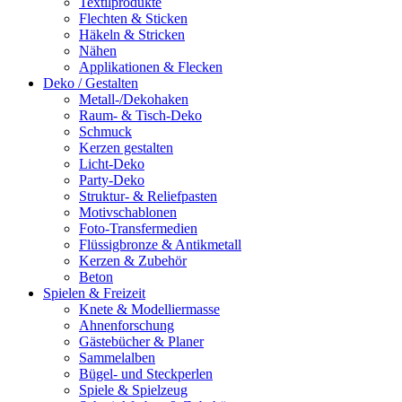
Textilprodukte
Flechten & Sticken
Häkeln & Stricken
Nähen
Applikationen & Flecken
Deko / Gestalten
Metall-/Dekohaken
Raum- & Tisch-Deko
Schmuck
Kerzen gestalten
Licht-Deko
Party-Deko
Struktur- & Reliefpasten
Motivschablonen
Foto-Transfermedien
Flüssigbronze & Antikmetall
Kerzen & Zubehör
Beton
Spielen & Freizeit
Knete & Modelliermasse
Ahnenforschung
Gästebücher & Planer
Sammelalben
Bügel- und Steckperlen
Spiele & Spielzeug