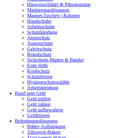
Hinweisschilder & Piktogramme
Markierungslösungen
Magnet-Taschen /-Rahmen
Handschuhe
Arbeitsschuhe
Schutzkleidung
Atemschutz
Augenschutz
Gehörschutz
Brandschutz
Sicherheits-Matten & Bänder
Erste Hilfe
Kopfschutz
Schutzboxen
Hygieneschutzschilde
Arbeitskleidung
Rund ums Geld
Geld prüfen
Geld zählen
Geld aufbewahren
Geldbörsen
Befestigungslösungen
Bilder-Aufhängung
Allzweck-Haken
Transparente Haken