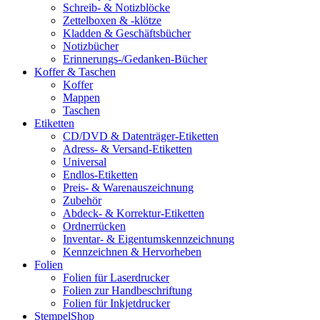
Schreib- & Notizblöcke
Zettelboxen & -klötze
Kladden & Geschäftsbücher
Notizbücher
Erinnerungs-/Gedanken-Bücher
Koffer & Taschen
Koffer
Mappen
Taschen
Etiketten
CD/DVD & Datenträger-Etiketten
Adress- & Versand-Etiketten
Universal
Endlos-Etiketten
Preis- & Warenauszeichnung
Zubehör
Abdeck- & Korrektur-Etiketten
Ordnerrücken
Inventar- & Eigentumskennzeichnung
Kennzeichnen & Hervorheben
Folien
Folien für Laserdrucker
Folien zur Handbeschriftung
Folien für Inkjetdrucker
StempelShop