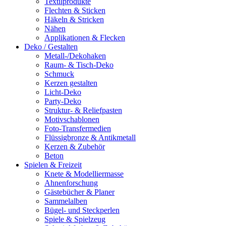
Textilprodukte
Flechten & Sticken
Häkeln & Stricken
Nähen
Applikationen & Flecken
Deko / Gestalten
Metall-/Dekohaken
Raum- & Tisch-Deko
Schmuck
Kerzen gestalten
Licht-Deko
Party-Deko
Struktur- & Reliefpasten
Motivschablonen
Foto-Transfermedien
Flüssigbronze & Antikmetall
Kerzen & Zubehör
Beton
Spielen & Freizeit
Knete & Modelliermasse
Ahnenforschung
Gästebücher & Planer
Sammelalben
Bügel- und Steckperlen
Spiele & Spielzeug