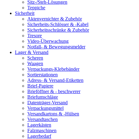
Sitz-/Steh-Lösungen
Teppiche
Sicherheit
Aktenvernichter & Zubehör
Sicherheits-Schlösser & -Kabel
Sicherheitsschränke & Zubehör
Tresore
Video-Überwachung
Notfall- & Bewegungsmelder
Lager & Versand
Scheren
Waagen
Verpackungs-Klebebänder
Sortierstationen
Adress- & Versand-Etiketten
Brief-Papiere
Brieföffner & - beschwerer
Briefumschläge
Datenträger-Versand
Verpackungsmittel
Versandkartons & -Hülsen
Versandtaschen
Lagerkästen
Falzmaschinen
Lagerbedarf