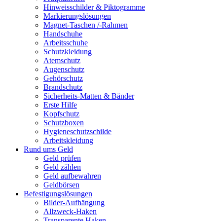
Hinweisschilder & Piktogramme
Markierungslösungen
Magnet-Taschen /-Rahmen
Handschuhe
Arbeitsschuhe
Schutzkleidung
Atemschutz
Augenschutz
Gehörschutz
Brandschutz
Sicherheits-Matten & Bänder
Erste Hilfe
Kopfschutz
Schutzboxen
Hygieneschutzschilde
Arbeitskleidung
Rund ums Geld
Geld prüfen
Geld zählen
Geld aufbewahren
Geldbörsen
Befestigungslösungen
Bilder-Aufhängung
Allzweck-Haken
Transparente Haken