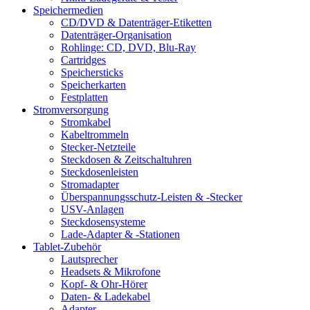
Speichermedien
CD/DVD & Datenträger-Etiketten
Datenträger-Organisation
Rohlinge: CD, DVD, Blu-Ray
Cartridges
Speichersticks
Speicherkarten
Festplatten
Stromversorgung
Stromkabel
Kabeltrommeln
Stecker-Netzteile
Steckdosen & Zeitschaltuhren
Steckdosenleisten
Stromadapter
Überspannungsschutz-Leisten & -Stecker
USV-Anlagen
Steckdosensysteme
Lade-Adapter & -Stationen
Tablet-Zubehör
Lautsprecher
Headsets & Mikrofone
Kopf- & Ohr-Hörer
Daten- & Ladekabel
Adapter