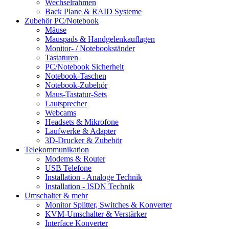
Wechselrahmen
Back Plane & RAID Systeme
Zubehör PC/Notebook
Mäuse
Mauspads & Handgelenkauflagen
Monitor- / Notebookständer
Tastaturen
PC/Notebook Sicherheit
Notebook-Taschen
Notebook-Zubehör
Maus-Tastatur-Sets
Lautsprecher
Webcams
Headsets & Mikrofone
Laufwerke & Adapter
3D-Drucker & Zubehör
Telekommunikation
Modems & Router
USB Telefone
Installation - Analoge Technik
Installation - ISDN Technik
Umschalter & mehr
Monitor Splitter, Switches & Konverter
KVM-Umschalter & Verstärker
Interface Konverter