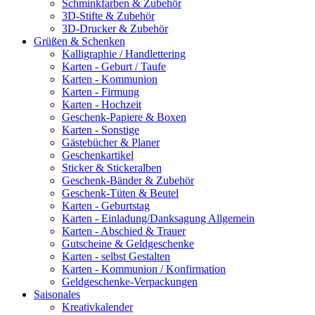
Schminkfarben & Zubehör
3D-Stifte & Zubehör
3D-Drucker & Zubehör
Grüßen & Schenken
Kalligraphie / Handlettering
Karten - Geburt / Taufe
Karten - Kommunion
Karten - Firmung
Karten - Hochzeit
Geschenk-Papiere & Boxen
Karten - Sonstige
Gästebücher & Planer
Geschenkartikel
Sticker & Stickeralben
Geschenk-Bänder & Zubehör
Geschenk-Tüten & Beutel
Karten - Geburtstag
Karten - Einladung/Danksagung Allgemein
Karten - Abschied & Trauer
Gutscheine & Geldgeschenke
Karten - selbst Gestalten
Karten - Kommunion / Konfirmation
Geldgeschenke-Verpackungen
Saisonales
Kreativkalender