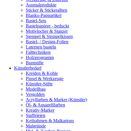
Ausmalprodukte
Sticker & Stickeralben
Blanko-Pappartikel
Bastel-Sets
Bastelpapiere - beduckt
Motivlocher & Stanzer
Stempel & Stempelkissen
Bastel- / Design-Folien
Laternen basteln
Falttechniken
Holzprogramm
Buntstifte
Künstlerbedarf
Kreiden & Kohle
Pinsel & Werkzeuge
Künstler-Stifte
Modellbau
Vergolden
Acrylfarben & Marker (Künstler)
Öl- & Aquarellfarben
Kreativ-Marker
Staffeleien
Keilrahmen & Malkartons
Malgründe