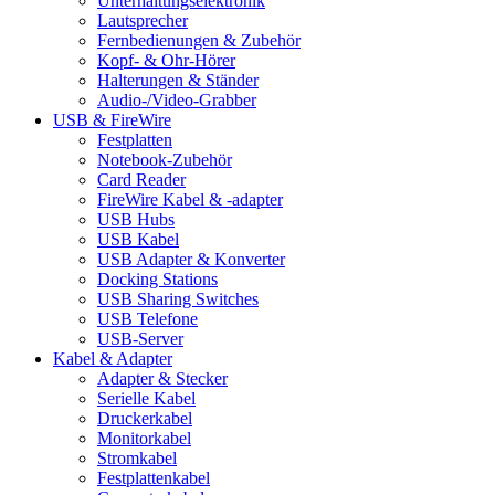
Unterhaltungselektronik
Lautsprecher
Fernbedienungen & Zubehör
Kopf- & Ohr-Hörer
Halterungen & Ständer
Audio-/Video-Grabber
USB & FireWire
Festplatten
Notebook-Zubehör
Card Reader
FireWire Kabel & -adapter
USB Hubs
USB Kabel
USB Adapter & Konverter
Docking Stations
USB Sharing Switches
USB Telefone
USB-Server
Kabel & Adapter
Adapter & Stecker
Serielle Kabel
Druckerkabel
Monitorkabel
Stromkabel
Festplattenkabel