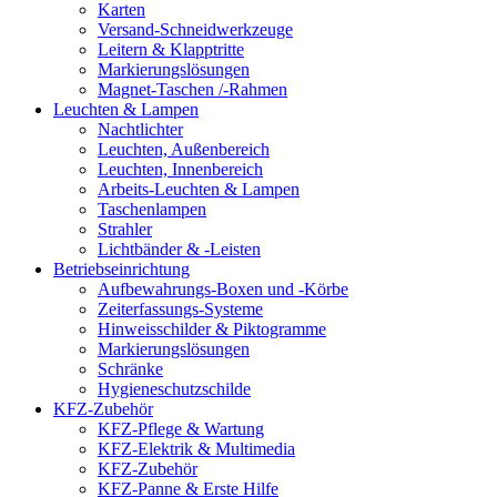
Karten
Versand-Schneidwerkzeuge
Leitern & Klapptritte
Markierungslösungen
Magnet-Taschen /-Rahmen
Leuchten & Lampen
Nachtlichter
Leuchten, Außenbereich
Leuchten, Innenbereich
Arbeits-Leuchten & Lampen
Taschenlampen
Strahler
Lichtbänder & -Leisten
Betriebseinrichtung
Aufbewahrungs-Boxen und -Körbe
Zeiterfassungs-Systeme
Hinweisschilder & Piktogramme
Markierungslösungen
Schränke
Hygieneschutzschilde
KFZ-Zubehör
KFZ-Pflege & Wartung
KFZ-Elektrik & Multimedia
KFZ-Zubehör
KFZ-Panne & Erste Hilfe