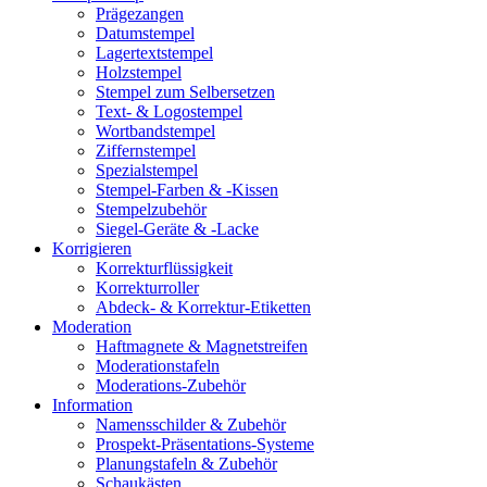
Prägezangen
Datumstempel
Lagertextstempel
Holzstempel
Stempel zum Selbersetzen
Text- & Logostempel
Wortbandstempel
Ziffernstempel
Spezialstempel
Stempel-Farben & -Kissen
Stempelzubehör
Siegel-Geräte & -Lacke
Korrigieren
Korrekturflüssigkeit
Korrekturroller
Abdeck- & Korrektur-Etiketten
Moderation
Haftmagnete & Magnetstreifen
Moderationstafeln
Moderations-Zubehör
Information
Namensschilder & Zubehör
Prospekt-Präsentations-Systeme
Planungstafeln & Zubehör
Schaukästen