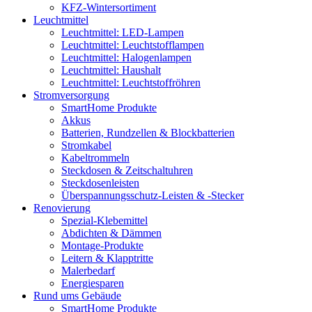
KFZ-Wintersortiment
Leuchtmittel
Leuchtmittel: LED-Lampen
Leuchtmittel: Leuchtstofflampen
Leuchtmittel: Halogenlampen
Leuchtmittel: Haushalt
Leuchtmittel: Leuchtstoffröhren
Stromversorgung
SmartHome Produkte
Akkus
Batterien, Rundzellen & Blockbatterien
Stromkabel
Kabeltrommeln
Steckdosen & Zeitschaltuhren
Steckdosenleisten
Überspannungsschutz-Leisten & -Stecker
Renovierung
Spezial-Klebemittel
Abdichten & Dämmen
Montage-Produkte
Leitern & Klapptritte
Malerbedarf
Energiesparen
Rund ums Gebäude
SmartHome Produkte