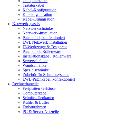
Computerkabel
Tastaturkabel
Kabel-Konfiguration
Kabelorganisation
Kabel-Organisation
Netzwerk, passiv
Netzwerkschränke
Netzwerk-Installation
Patchkabel, konfektioniert
LWL Netzwerk-Installation
IT-Werkzeuge & Testgeräte
Patchkabel, Rollenware
Installationskabel, Rollenware
Serverschränke
Wandschränke
Spezialschränke
Zubehör für Schranksysteme
LWL-Patchkabel, konfektioniert
Rechnerbauteile
Festplatten-Gehäuse
Computerkabel
Schnittstellenkarten
Kühler & Lüfter
Einbaurahmen
PC & Server Netzteile