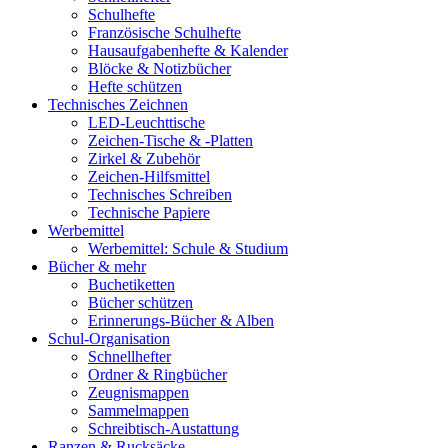
Schulhefte
Französische Schulhefte
Hausaufgabenhefte & Kalender
Blöcke & Notizbücher
Hefte schützen
Technisches Zeichnen
LED-Leuchttische
Zeichen-Tische & -Platten
Zirkel & Zubehör
Zeichen-Hilfsmittel
Technisches Schreiben
Technische Papiere
Werbemittel
Werbemittel: Schule & Studium
Bücher & mehr
Buchetiketten
Bücher schützen
Erinnerungs-Bücher & Alben
Schul-Organisation
Schnellhefter
Ordner & Ringbücher
Zeugnismappen
Sammelmappen
Schreibtisch-Austattung
Ranzen & Rucksäcke