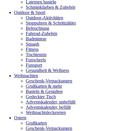
Laternen basteln
Schminkfarben & Zubehör
Outdoor & Sport
Outdoor-Aktivitäten
Stoppuhren & Schrittzähler
Beleuchtung
Fahrrad-Zubehör
Badminton
Squash
Fitness
Tischtennis
Funwheels
Funsport
Gesundheit & Wellness
Weihnachten
Geschenk-Verpackungen
Grußkarten & mehr
Basteln & Gestalten
Gedeckter Tisch
Adventskalender, unbefüllt
Adventskalender, befüllt
Weihnachtsleckereien
Ostern
Grußkarten
Geschenk-Verpackungen