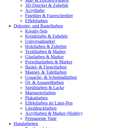
Mal- & Zeichen-Papiere
3D-Drucker & Zubehör
Acrylfarbe
Fineliner & Faserschreiber
Effektfarben
Dekorier- und Bastelfarben
Kreativ-Sets
Kreidefarbe & Zubehör
Universalmarker
Holzfarben & Zubehör
Textilfarben & Marker
Glasfarben & Marker
Porzellanfarben & Marker
Bastel- & Fingerfarben
Magnet- & Tafelfarben
Gouache- & Schulmalfarben
Öl- & Aquarellfarben
Sprühfarben & Lacke
Marmorierfarben
Plakatfarben
Effektfarben im Liner-Pen
Linoldruckfarben
Acrylfarben & Marker (Hobby)
Permanente Tinte
Handarbeiten