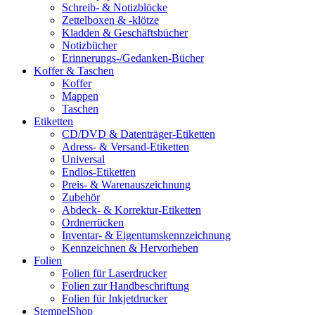
Schreib- & Notizblöcke
Zettelboxen & -klötze
Kladden & Geschäftsbücher
Notizbücher
Erinnerungs-/Gedanken-Bücher
Koffer & Taschen
Koffer
Mappen
Taschen
Etiketten
CD/DVD & Datenträger-Etiketten
Adress- & Versand-Etiketten
Universal
Endlos-Etiketten
Preis- & Warenauszeichnung
Zubehör
Abdeck- & Korrektur-Etiketten
Ordnerrücken
Inventar- & Eigentumskennzeichnung
Kennzeichnen & Hervorheben
Folien
Folien für Laserdrucker
Folien zur Handbeschriftung
Folien für Inkjetdrucker
StempelShop