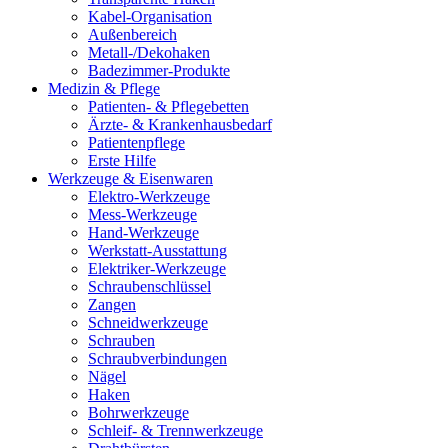
Kabel-Organisation
Außenbereich
Metall-/Dekohaken
Badezimmer-Produkte
Medizin & Pflege
Patienten- & Pflegebetten
Ärzte- & Krankenhausbedarf
Patientenpflege
Erste Hilfe
Werkzeuge & Eisenwaren
Elektro-Werkzeuge
Mess-Werkzeuge
Hand-Werkzeuge
Werkstatt-Ausstattung
Elektriker-Werkzeuge
Schraubenschlüssel
Zangen
Schneidwerkzeuge
Schrauben
Schraubverbindungen
Nägel
Haken
Bohrwerkzeuge
Schleif- & Trennwerkzeuge