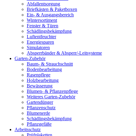
Abfallentsorgung
Briefkästen & Paketboxen
Ein- & Ausgangsbereich
Wintersortiment
Fenster & Türen
Schädlingsbekämpfung
Luftentfeuchter
Energiesparen
Simulatoren
Absperrbänder & Absperr/-Leitsysteme
Garten-Zubehör
Baum- & Strauchschnitt
Bodenbearbeitung
Rasenpflege
Holzbearbeitung
Bewässerung
Blumen- & Pflanzenpflege
Weiteres Garten-Zubehör
Gartendünger
Pflanzenschutz
Blumenerde
Schädlingsbekämpfung
Pflanzgefäße
Arbeitsschutz
Prüfplaketten