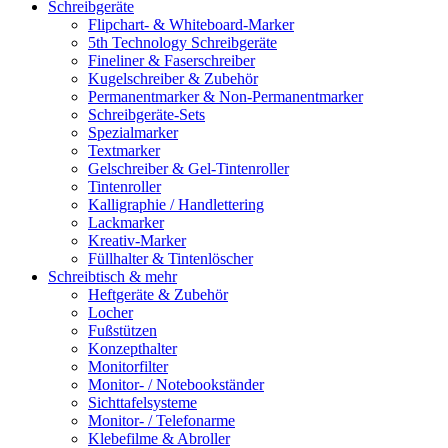
Schreibgeräte
Flipchart- & Whiteboard-Marker
5th Technology Schreibgeräte
Fineliner & Faserschreiber
Kugelschreiber & Zubehör
Permanentmarker & Non-Permanentmarker
Schreibgeräte-Sets
Spezialmarker
Textmarker
Gelschreiber & Gel-Tintenroller
Tintenroller
Kalligraphie / Handlettering
Lackmarker
Kreativ-Marker
Füllhalter & Tintenlöscher
Schreibtisch & mehr
Heftgeräte & Zubehör
Locher
Fußstützen
Konzepthalter
Monitorfilter
Monitor- / Notebookständer
Sichttafelsysteme
Monitor- / Telefonarme
Klebefilme & Abroller