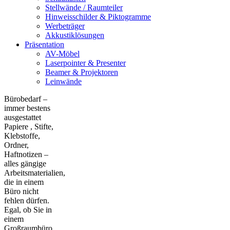
Stellwände / Raumteiler
Hinweisschilder & Piktogramme
Werbeträger
Akkustiklösungen
Präsentation
AV-Möbel
Laserpointer & Presenter
Beamer & Projektoren
Leinwände
Bürobedarf –
immer bestens
ausgestattet
Papiere , Stifte,
Klebstoffe,
Ordner,
Haftnotizen –
alles gängige
Arbeitsmaterialien,
die in einem
Büro nicht
fehlen dürfen.
Egal, ob Sie in
einem
Großraumbüro