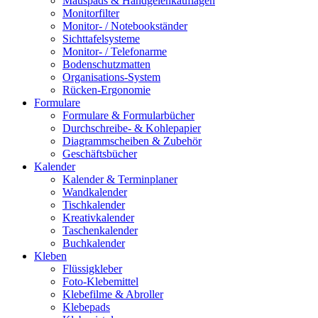
Mauspads & Handgelenkauflagen
Monitorfilter
Monitor- / Notebookständer
Sichttafelsysteme
Monitor- / Telefonarme
Bodenschutzmatten
Organisations-System
Rücken-Ergonomie
Formulare
Formulare & Formularbücher
Durchschreibe- & Kohlepapier
Diagrammscheiben & Zubehör
Geschäftsbücher
Kalender
Kalender & Terminplaner
Wandkalender
Tischkalender
Kreativkalender
Taschenkalender
Buchkalender
Kleben
Flüssigkleber
Foto-Klebemittel
Klebefilme & Abroller
Klebepads