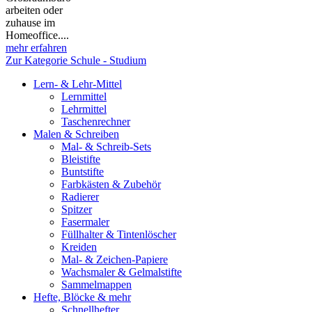
arbeiten oder
zuhause im
Homeoffice....
mehr erfahren
Zur Kategorie Schule - Studium
Lern- & Lehr-Mittel
Lernmittel
Lehrmittel
Taschenrechner
Malen & Schreiben
Mal- & Schreib-Sets
Bleistifte
Buntstifte
Farbkästen & Zubehör
Radierer
Spitzer
Fasermaler
Füllhalter & Tintenlöscher
Kreiden
Mal- & Zeichen-Papiere
Wachsmaler & Gelmalstifte
Sammelmappen
Hefte, Blöcke & mehr
Schnellhefter