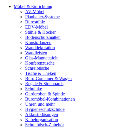
Möbel & Einrichtung
AV-Möbel
Planhalter-Systeme
Bürostühle
EDV-Möbel
Stühle & Hocker
Bodenschutzmatten
Kunstpflanzen
Wanddekoration
Wandleisten
Glas-Magnettafeln
Konferenztische
Schreibtische
Tische & Theken
Büro-Container & Wagen
Regale & Sideboards
Schränke
Garderoben & Spinde
Büromöbel-Kombinationen
Uhren und mehr
Hygieneschutzschilde
Akkustiklösungen
Kabelorganisation
Schreibtisch-Zubehör