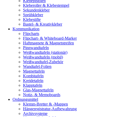
Klebepistolen
Kleberoller & Klebestempel
Sekundenkleber
Sprühkleber
Klebestifte
Bastel- & Kreativkleber
Kommunikation
Flipcharts
Flipchart- & Whiteboard-Marker
Haftmagnete & Magnetstreifen
Pinnwandtafeln
Weißwandtafeln (stationär)
Weißwandtafeln (mobil)
Weißwandtafel-Zubehör
Wandtafel-Folien
Magnettafeln
Kombitafeln
Kreidetafeln
Klapptafeln
Glas-Magnettafeln
Notiz- & Memoboards
Ordnungsmittel
Klemm-Bretter & -Mappen
Hängeregistratur-Aufbewahrung
Archivsysteme