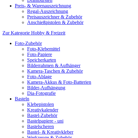
Drahtbürsten
Preis- & Warenauszeichnung
Regal-Auszeichnung
Preisauszeichner & Zubehör
Anschießpistolen & Zubehör
Zur Kategorie Hobby & Freizeit
Foto-Zubehör
Foto-Klebemittel
Foto-Papiere
Speicherkarten
Bilderrahmen & Aufhänger
Kamera-Taschen & Zubehör
Foto-Ablage
Kamera-Akkus & Foto-Batterien
Bilder-Aufhängung
Dia-Fotografie
Basteln
Klebepistolen
Kreativkalender
Bastel-Zubehör
Bastelpapiere - uni
Bastelscheren
Bastel- & Kreativkleber
Werkzeuge & Zubehör