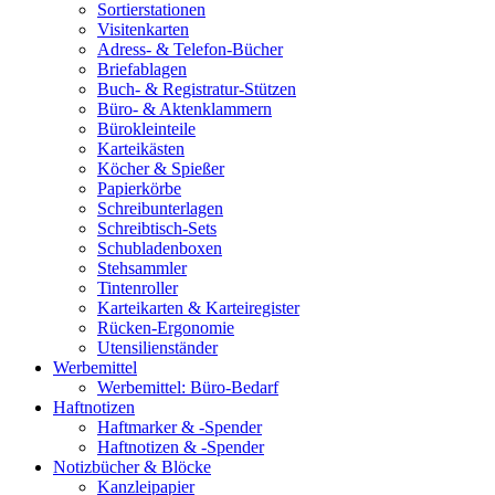
Sortierstationen
Visitenkarten
Adress- & Telefon-Bücher
Briefablagen
Buch- & Registratur-Stützen
Büro- & Aktenklammern
Bürokleinteile
Karteikästen
Köcher & Spießer
Papierkörbe
Schreibunterlagen
Schreibtisch-Sets
Schubladenboxen
Stehsammler
Tintenroller
Karteikarten & Karteiregister
Rücken-Ergonomie
Utensilienständer
Werbemittel
Werbemittel: Büro-Bedarf
Haftnotizen
Haftmarker & -Spender
Haftnotizen & -Spender
Notizbücher & Blöcke
Kanzleipapier