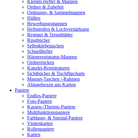
Klemm-Hefter & Mappen
Ordner & Zubehör
Ordnungs- & Sammelmappen
Hüllen
Bewerbungsmappen
Heftstreifen & Lochverstärkung
Register & Trennblätter
Ringbücher
Selbstklebetaschen
Schnellhefter
Hängeregistratur-Mappen
Ordnerrücken
Kanzlei-Registraturen
Sichtbücher & Tischflipcharts
Magnet-Taschen /-Rahmen
Ablageboxen aus Karton
Papiere
Endlos-Papiere
Foto-Papiere
Kassen-/Thermo-Papiere
Multifunktionspapiere
Farblaser- & Spezial-Papiere
Visitenkarten
Rollenpapiere
Karten