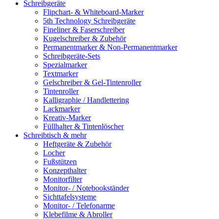
Schreibgeräte
Flipchart- & Whiteboard-Marker
5th Technology Schreibgeräte
Fineliner & Faserschreiber
Kugelschreiber & Zubehör
Permanentmarker & Non-Permanentmarker
Schreibgeräte-Sets
Spezialmarker
Textmarker
Gelschreiber & Gel-Tintenroller
Tintenroller
Kalligraphie / Handlettering
Lackmarker
Kreativ-Marker
Füllhalter & Tintenlöscher
Schreibtisch & mehr
Heftgeräte & Zubehör
Locher
Fußstützen
Konzepthalter
Monitorfilter
Monitor- / Notebookständer
Sichttafelsysteme
Monitor- / Telefonarme
Klebefilme & Abroller