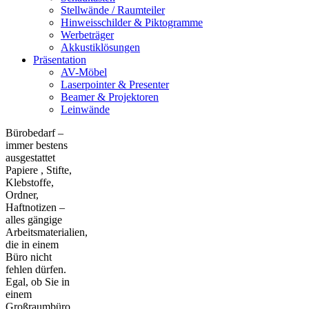
Stellwände / Raumteiler
Hinweisschilder & Piktogramme
Werbeträger
Akkustiklösungen
Präsentation
AV-Möbel
Laserpointer & Presenter
Beamer & Projektoren
Leinwände
Bürobedarf –
immer bestens
ausgestattet
Papiere , Stifte,
Klebstoffe,
Ordner,
Haftnotizen –
alles gängige
Arbeitsmaterialien,
die in einem
Büro nicht
fehlen dürfen.
Egal, ob Sie in
einem
Großraumbüro