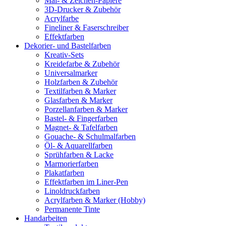
Mal- & Zeichen-Papiere
3D-Drucker & Zubehör
Acrylfarbe
Fineliner & Faserschreiber
Effektfarben
Dekorier- und Bastelfarben
Kreativ-Sets
Kreidefarbe & Zubehör
Universalmarker
Holzfarben & Zubehör
Textilfarben & Marker
Glasfarben & Marker
Porzellanfarben & Marker
Bastel- & Fingerfarben
Magnet- & Tafelfarben
Gouache- & Schulmalfarben
Öl- & Aquarellfarben
Sprühfarben & Lacke
Marmorierfarben
Plakatfarben
Effektfarben im Liner-Pen
Linoldruckfarben
Acrylfarben & Marker (Hobby)
Permanente Tinte
Handarbeiten