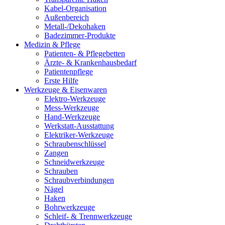
Kabel-Organisation
Außenbereich
Metall-/Dekohaken
Badezimmer-Produkte
Medizin & Pflege
Patienten- & Pflegebetten
Ärzte- & Krankenhausbedarf
Patientenpflege
Erste Hilfe
Werkzeuge & Eisenwaren
Elektro-Werkzeuge
Mess-Werkzeuge
Hand-Werkzeuge
Werkstatt-Ausstattung
Elektriker-Werkzeuge
Schraubenschlüssel
Zangen
Schneidwerkzeuge
Schrauben
Schraubverbindungen
Nägel
Haken
Bohrwerkzeuge
Schleif- & Trennwerkzeuge