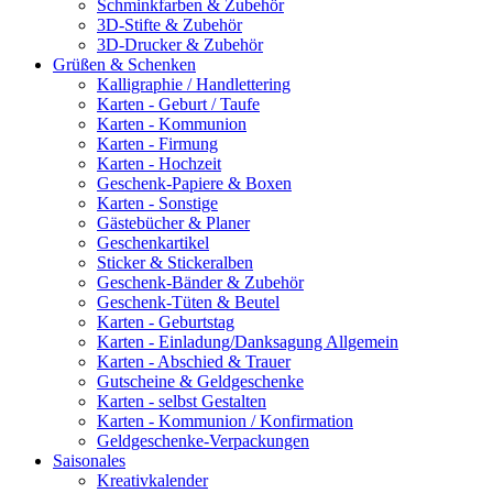
Schminkfarben & Zubehör
3D-Stifte & Zubehör
3D-Drucker & Zubehör
Grüßen & Schenken
Kalligraphie / Handlettering
Karten - Geburt / Taufe
Karten - Kommunion
Karten - Firmung
Karten - Hochzeit
Geschenk-Papiere & Boxen
Karten - Sonstige
Gästebücher & Planer
Geschenkartikel
Sticker & Stickeralben
Geschenk-Bänder & Zubehör
Geschenk-Tüten & Beutel
Karten - Geburtstag
Karten - Einladung/Danksagung Allgemein
Karten - Abschied & Trauer
Gutscheine & Geldgeschenke
Karten - selbst Gestalten
Karten - Kommunion / Konfirmation
Geldgeschenke-Verpackungen
Saisonales
Kreativkalender