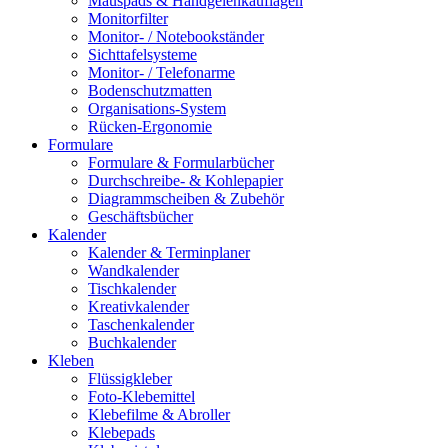
Mauspads & Handgelenkauflagen
Monitorfilter
Monitor- / Notebookständer
Sichttafelsysteme
Monitor- / Telefonarme
Bodenschutzmatten
Organisations-System
Rücken-Ergonomie
Formulare
Formulare & Formularbücher
Durchschreibe- & Kohlepapier
Diagrammscheiben & Zubehör
Geschäftsbücher
Kalender
Kalender & Terminplaner
Wandkalender
Tischkalender
Kreativkalender
Taschenkalender
Buchkalender
Kleben
Flüssigkleber
Foto-Klebemittel
Klebefilme & Abroller
Klebepads