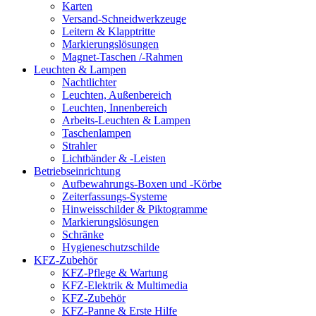
Karten
Versand-Schneidwerkzeuge
Leitern & Klapptritte
Markierungslösungen
Magnet-Taschen /-Rahmen
Leuchten & Lampen
Nachtlichter
Leuchten, Außenbereich
Leuchten, Innenbereich
Arbeits-Leuchten & Lampen
Taschenlampen
Strahler
Lichtbänder & -Leisten
Betriebseinrichtung
Aufbewahrungs-Boxen und -Körbe
Zeiterfassungs-Systeme
Hinweisschilder & Piktogramme
Markierungslösungen
Schränke
Hygieneschutzschilde
KFZ-Zubehör
KFZ-Pflege & Wartung
KFZ-Elektrik & Multimedia
KFZ-Zubehör
KFZ-Panne & Erste Hilfe