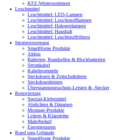
KFZ-Wintersortiment
Leuchtmittel
Leuchtmittel: LED-Lampen
Leuchtmittel: Leuchtstofflampen
Leuchtmittel: Halogenlampen
Leuchtmittel: Haushalt
Leuchtmittel: Leuchtstoffröhren
Stromversorgung
SmartHome Produkte
Akkus
Batterien, Rundzellen & Blockbatterien
Stromkabel
Kabeltrommeln
Steckdosen & Zeitschaltuhren
Steckdosenleisten
Überspannungsschutz-Leisten & -Stecker
Renovierung
Spezial-Klebemittel
Abdichten & Dämmen
Montage-Produkte
Leitern & Klapptritte
Malerbedarf
Energiesparen
Rund ums Gebäude
SmartHome Produkte