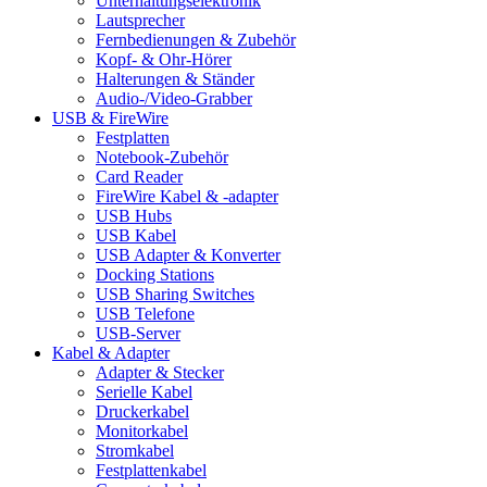
Unterhaltungselektronik
Lautsprecher
Fernbedienungen & Zubehör
Kopf- & Ohr-Hörer
Halterungen & Ständer
Audio-/Video-Grabber
USB & FireWire
Festplatten
Notebook-Zubehör
Card Reader
FireWire Kabel & -adapter
USB Hubs
USB Kabel
USB Adapter & Konverter
Docking Stations
USB Sharing Switches
USB Telefone
USB-Server
Kabel & Adapter
Adapter & Stecker
Serielle Kabel
Druckerkabel
Monitorkabel
Stromkabel
Festplattenkabel