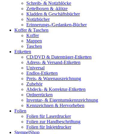
Schreib- & Notizblöcke
Zettelboxen & -klötze
Kladden & Geschäftsbücher
Notizbücher
Erinnerungs-/Gedanken-Bücher
Koffer & Taschen
Koffer
Mappen
Taschen
Etiketten
CD/DVD & Datenträger-Etiketten
Adress- & Versand-Etiketten
Universal
Endlos-Etiketten
Preis- & Warenauszeichnung
Zubehör
Abdeck- & Korrektur-Etiketten
Ordnerrücken
Inventar- & Eigentumskennzeichnung
Kennzeichnen & Hervorheben
Folien
Folien für Laserdrucker
Folien zur Handbeschriftung
Folien für Inkjetdrucker
StempelShop