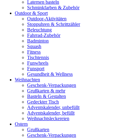
Laternen basteln
Schminkfarben & Zubehör
Outdoor & Sport
Outdoor-Aktivitäten
Stoppuhren & Schrittzähler
Beleuchtung
Fahrrad-Zubehör
Badminton
Squash
Fitness
Tischtennis
Funwheels
Funsport
Gesundheit & Wellness
Weihnachten
Geschenk-Verpackungen
Grußkarten & mehr
Basteln & Gestalten
Gedeckter Tisch
Adventskalender, unbefüllt
Adventskalender, befüllt
Weihnachtsleckereien
Ostern
Grußkarten
Geschenk-Verpackungen