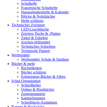
Schulhefte
Französische Schulhefte
Hausaufgabenhefte & Kalender
Blöcke & Notizbücher
Hefte schützen
Technisches Zeichnen
LED-Leuchttische
Zeichen-Tische & -Platten
Zirkel & Zubehör
Zeichen-Hilfsmittel
Technisches Schreiben
Technische Papiere
Werbemittel
Werbemittel: Schule & Studium
Bücher & mehr
Buchetiketten
Bücher schützen
Erinnerungs-Bücher & Alben
Schul-Organisation
Schnellhefter
Ordner & Ringbücher
Zeugnismappen
Sammelmappen
Schreibtisch-Austattung
Ranzen & Rucksäcke