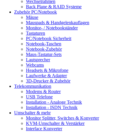
Wechselrahmen
Back Plane & RAID Systeme
Zubehör PC/Notebook
Mäuse
Mauspads & Handgelenkauflagen
Monitor- / Notebookständer
Tastaturen
PC/Notebook Sicherheit
Notebook-Taschen
Notebook-Zubehör
Maus-Tastatur-Sets
Lautsprecher
Webcams
Headsets & Mikrofone
Laufwerke & Adapter
3D-Drucker & Zubehör
Telekommunikation
Modems & Router
USB Telefone
Installation - Analoge Technik
Installation - ISDN Technik
Umschalter & mehr
Monitor Splitter, Switches & Konverter
KVM-Umschalter & Verstärker
Interface Konverter