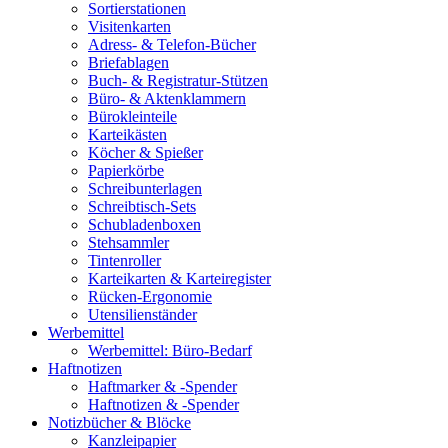
Sortierstationen
Visitenkarten
Adress- & Telefon-Bücher
Briefablagen
Buch- & Registratur-Stützen
Büro- & Aktenklammern
Bürokleinteile
Karteikästen
Köcher & Spießer
Papierkörbe
Schreibunterlagen
Schreibtisch-Sets
Schubladenboxen
Stehsammler
Tintenroller
Karteikarten & Karteiregister
Rücken-Ergonomie
Utensilienständer
Werbemittel
Werbemittel: Büro-Bedarf
Haftnotizen
Haftmarker & -Spender
Haftnotizen & -Spender
Notizbücher & Blöcke
Kanzleipapier