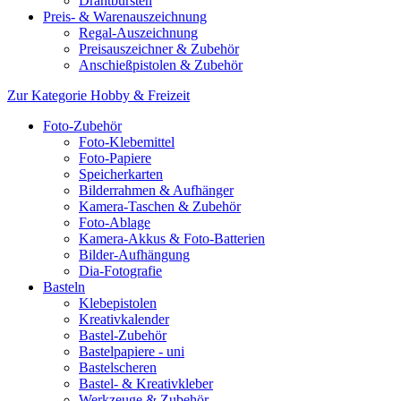
Drahtbürsten
Preis- & Warenauszeichnung
Regal-Auszeichnung
Preisauszeichner & Zubehör
Anschießpistolen & Zubehör
Zur Kategorie Hobby & Freizeit
Foto-Zubehör
Foto-Klebemittel
Foto-Papiere
Speicherkarten
Bilderrahmen & Aufhänger
Kamera-Taschen & Zubehör
Foto-Ablage
Kamera-Akkus & Foto-Batterien
Bilder-Aufhängung
Dia-Fotografie
Basteln
Klebepistolen
Kreativkalender
Bastel-Zubehör
Bastelpapiere - uni
Bastelscheren
Bastel- & Kreativkleber
Werkzeuge & Zubehör