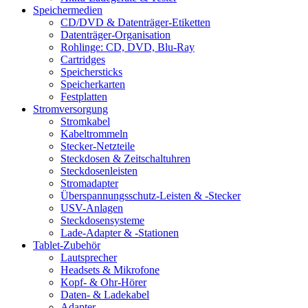
Speichermedien
CD/DVD & Datenträger-Etiketten
Datenträger-Organisation
Rohlinge: CD, DVD, Blu-Ray
Cartridges
Speichersticks
Speicherkarten
Festplatten
Stromversorgung
Stromkabel
Kabeltrommeln
Stecker-Netzteile
Steckdosen & Zeitschaltuhren
Steckdosenleisten
Stromadapter
Überspannungsschutz-Leisten & -Stecker
USV-Anlagen
Steckdosensysteme
Lade-Adapter & -Stationen
Tablet-Zubehör
Lautsprecher
Headsets & Mikrofone
Kopf- & Ohr-Hörer
Daten- & Ladekabel
Adapter