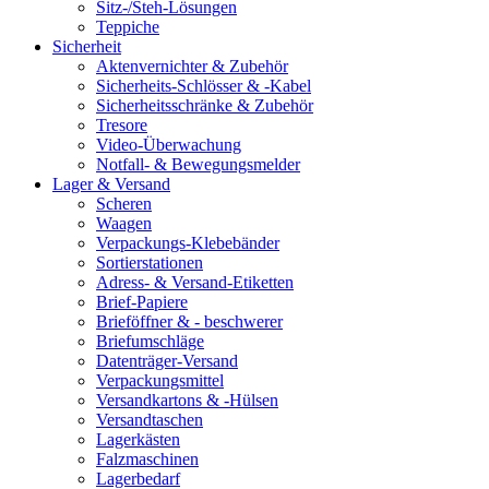
Sitz-/Steh-Lösungen
Teppiche
Sicherheit
Aktenvernichter & Zubehör
Sicherheits-Schlösser & -Kabel
Sicherheitsschränke & Zubehör
Tresore
Video-Überwachung
Notfall- & Bewegungsmelder
Lager & Versand
Scheren
Waagen
Verpackungs-Klebebänder
Sortierstationen
Adress- & Versand-Etiketten
Brief-Papiere
Brieföffner & - beschwerer
Briefumschläge
Datenträger-Versand
Verpackungsmittel
Versandkartons & -Hülsen
Versandtaschen
Lagerkästen
Falzmaschinen
Lagerbedarf