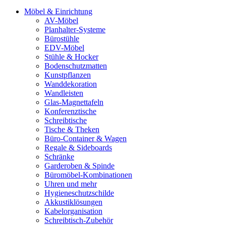
Möbel & Einrichtung
AV-Möbel
Planhalter-Systeme
Bürostühle
EDV-Möbel
Stühle & Hocker
Bodenschutzmatten
Kunstpflanzen
Wanddekoration
Wandleisten
Glas-Magnettafeln
Konferenztische
Schreibtische
Tische & Theken
Büro-Container & Wagen
Regale & Sideboards
Schränke
Garderoben & Spinde
Büromöbel-Kombinationen
Uhren und mehr
Hygieneschutzschilde
Akkustiklösungen
Kabelorganisation
Schreibtisch-Zubehör