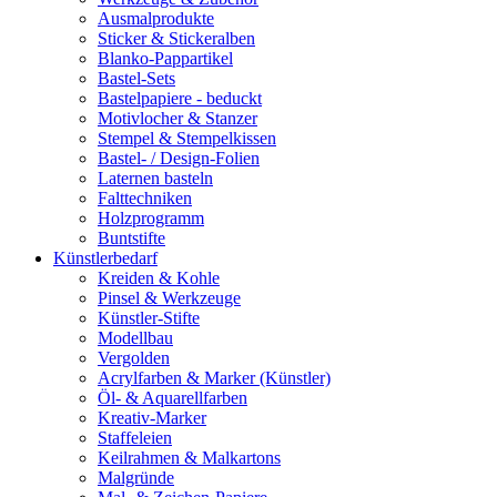
Ausmalprodukte
Sticker & Stickeralben
Blanko-Pappartikel
Bastel-Sets
Bastelpapiere - beduckt
Motivlocher & Stanzer
Stempel & Stempelkissen
Bastel- / Design-Folien
Laternen basteln
Falttechniken
Holzprogramm
Buntstifte
Künstlerbedarf
Kreiden & Kohle
Pinsel & Werkzeuge
Künstler-Stifte
Modellbau
Vergolden
Acrylfarben & Marker (Künstler)
Öl- & Aquarellfarben
Kreativ-Marker
Staffeleien
Keilrahmen & Malkartons
Malgründe