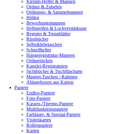
Klemm-Hefter & Mappen
Ordner & Zubehör
Ordnungs- & Sammelmappen
Hüllen
Bewerbungsmappen
Heftstreifen & Lochverstärkung
Register & Trennblätter
Ringbücher
Selbstklebetaschen
Schnellhefter
Hängeregistratur-Mappen
Ordnerrücken
Kanzlei-Registraturen
Sichtbücher & Tischflipcharts
Magnet-Taschen /-Rahmen
Ablageboxen aus Karton
Papiere
Endlos-Papiere
Foto-Papiere
Kassen-/Thermo-Papiere
Multifunktionspapiere
Farblaser- & Spezial-Papiere
Visitenkarten
Rollenpapiere
Karten