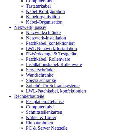
Computerkabel
Tastaturkabel
Kabel-Konfiguration
Kabelorganisation
Kabel-Organisation
Netzwerk, passiv
Netzwerkschränke
Netzwerk-Installation
Patchkabel, konfektioniert
LWL Netzwerk-Installation
IT-Werkzeuge & Testgeräte
Patchkabel, Rollenware
Installationskabel, Rollenware
Serverschränke
Wandschränke
Spezialschränke
Zubehör für Schranksysteme
LWL-Patchkabel, konfektioniert
Rechnerbauteile
Festplatten-Gehäuse
Computerkabel
Schnittstellenkarten
Kühler & Lüfter
Einbaurahmen
PC & Server Netzteile