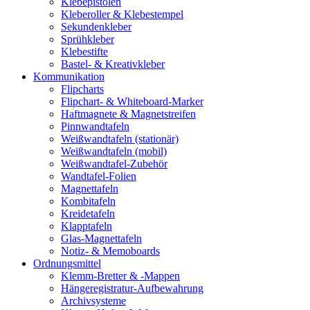
Klebepistolen
Kleberoller & Klebestempel
Sekundenkleber
Sprühkleber
Klebestifte
Bastel- & Kreativkleber
Kommunikation
Flipcharts
Flipchart- & Whiteboard-Marker
Haftmagnete & Magnetstreifen
Pinnwandtafeln
Weißwandtafeln (stationär)
Weißwandtafeln (mobil)
Weißwandtafel-Zubehör
Wandtafel-Folien
Magnettafeln
Kombitafeln
Kreidetafeln
Klapptafeln
Glas-Magnettafeln
Notiz- & Memoboards
Ordnungsmittel
Klemm-Bretter & -Mappen
Hängeregistratur-Aufbewahrung
Archivsysteme