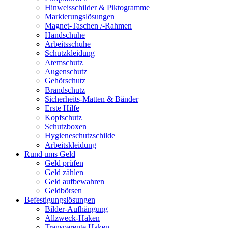
Hinweisschilder & Piktogramme
Markierungslösungen
Magnet-Taschen /-Rahmen
Handschuhe
Arbeitsschuhe
Schutzkleidung
Atemschutz
Augenschutz
Gehörschutz
Brandschutz
Sicherheits-Matten & Bänder
Erste Hilfe
Kopfschutz
Schutzboxen
Hygieneschutzschilde
Arbeitskleidung
Rund ums Geld
Geld prüfen
Geld zählen
Geld aufbewahren
Geldbörsen
Befestigungslösungen
Bilder-Aufhängung
Allzweck-Haken
Transparente Haken