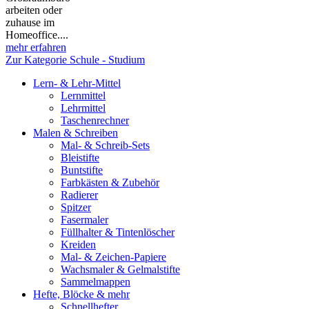
arbeiten oder
zuhause im
Homeoffice....
mehr erfahren
Zur Kategorie Schule - Studium
Lern- & Lehr-Mittel
Lernmittel
Lehrmittel
Taschenrechner
Malen & Schreiben
Mal- & Schreib-Sets
Bleistifte
Buntstifte
Farbkästen & Zubehör
Radierer
Spitzer
Fasermaler
Füllhalter & Tintenlöscher
Kreiden
Mal- & Zeichen-Papiere
Wachsmaler & Gelmalstifte
Sammelmappen
Hefte, Blöcke & mehr
Schnellhefter