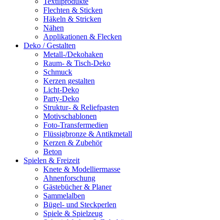
Textilprodukte
Flechten & Sticken
Häkeln & Stricken
Nähen
Applikationen & Flecken
Deko / Gestalten
Metall-/Dekohaken
Raum- & Tisch-Deko
Schmuck
Kerzen gestalten
Licht-Deko
Party-Deko
Struktur- & Reliefpasten
Motivschablonen
Foto-Transfermedien
Flüssigbronze & Antikmetall
Kerzen & Zubehör
Beton
Spielen & Freizeit
Knete & Modelliermasse
Ahnenforschung
Gästebücher & Planer
Sammelalben
Bügel- und Steckperlen
Spiele & Spielzeug