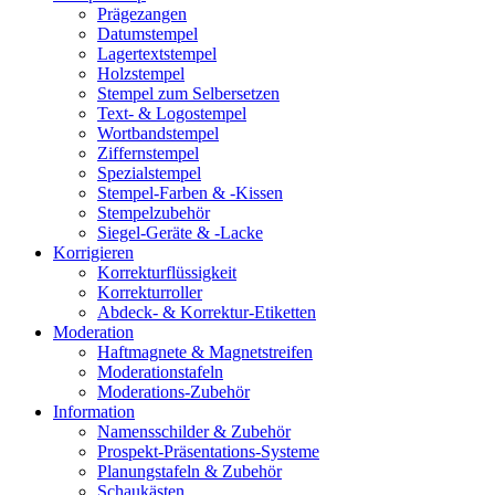
Prägezangen
Datumstempel
Lagertextstempel
Holzstempel
Stempel zum Selbersetzen
Text- & Logostempel
Wortbandstempel
Ziffernstempel
Spezialstempel
Stempel-Farben & -Kissen
Stempelzubehör
Siegel-Geräte & -Lacke
Korrigieren
Korrekturflüssigkeit
Korrekturroller
Abdeck- & Korrektur-Etiketten
Moderation
Haftmagnete & Magnetstreifen
Moderationstafeln
Moderations-Zubehör
Information
Namensschilder & Zubehör
Prospekt-Präsentations-Systeme
Planungstafeln & Zubehör
Schaukästen