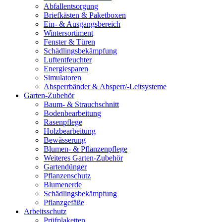
Abfallentsorgung
Briefkästen & Paketboxen
Ein- & Ausgangsbereich
Wintersortiment
Fenster & Türen
Schädlingsbekämpfung
Luftentfeuchter
Energiesparen
Simulatoren
Absperrbänder & Absperr/-Leitsysteme
Garten-Zubehör
Baum- & Strauchschnitt
Bodenbearbeitung
Rasenpflege
Holzbearbeitung
Bewässerung
Blumen- & Pflanzenpflege
Weiteres Garten-Zubehör
Gartendünger
Pflanzenschutz
Blumenerde
Schädlingsbekämpfung
Pflanzgefäße
Arbeitsschutz
Prüfplaketten