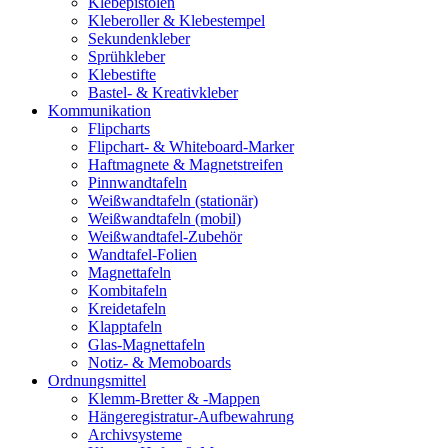
Klebepistolen
Kleberoller & Klebestempel
Sekundenkleber
Sprühkleber
Klebestifte
Bastel- & Kreativkleber
Kommunikation
Flipcharts
Flipchart- & Whiteboard-Marker
Haftmagnete & Magnetstreifen
Pinnwandtafeln
Weißwandtafeln (stationär)
Weißwandtafeln (mobil)
Weißwandtafel-Zubehör
Wandtafel-Folien
Magnettafeln
Kombitafeln
Kreidetafeln
Klapptafeln
Glas-Magnettafeln
Notiz- & Memoboards
Ordnungsmittel
Klemm-Bretter & -Mappen
Hängeregistratur-Aufbewahrung
Archivsysteme