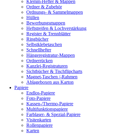
Klemm-Hefter & Mappen
Ordner & Zubehör
Ordnungs- & Sammelmappen
Hüllen
Bewerbungsmappen
Heftstreifen & Lochverstärkung
Register & Trennblätter
Ringbücher
Selbstklebetaschen
Schnellhefter
Hängeregistratur-Mappen
Ordnerrücken
Kanzlei-Registraturen
Sichtbücher & Tischflipcharts
Magnet-Taschen /-Rahmen
Ablageboxen aus Karton
Papiere
Endlos-Papiere
Foto-Papiere
Kassen-/Thermo-Papiere
Multifunktionspapiere
Farblaser- & Spezial-Papiere
Visitenkarten
Rollenpapiere
Karten