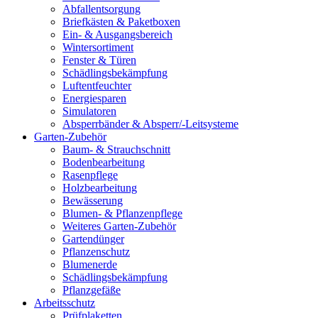
Abfallentsorgung
Briefkästen & Paketboxen
Ein- & Ausgangsbereich
Wintersortiment
Fenster & Türen
Schädlingsbekämpfung
Luftentfeuchter
Energiesparen
Simulatoren
Absperrbänder & Absperr/-Leitsysteme
Garten-Zubehör
Baum- & Strauchschnitt
Bodenbearbeitung
Rasenpflege
Holzbearbeitung
Bewässerung
Blumen- & Pflanzenpflege
Weiteres Garten-Zubehör
Gartendünger
Pflanzenschutz
Blumenerde
Schädlingsbekämpfung
Pflanzgefäße
Arbeitsschutz
Prüfplaketten