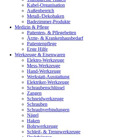
Kabel-Organisation
Außenbereich
Metall-/Dekohaken
Badezimmer-Produkte
Medizin & Pflege
Patienten- & Pflegebetten
Ärzte- & Krankenhausbedarf
Patientenpflege
Erste Hilfe
Werkzeuge & Eisenwaren
Elektro-Werkzeuge
Mess-Werkzeuge
Hand-Werkzeuge
Werkstatt-Ausstattung
Elektriker-Werkzeuge
Schraubenschlüssel
Zangen
Schneidwerkzeuge
Schrauben
Schraubverbindungen
Nägel
Haken
Bohrwerkzeuge
Schleif- & Trennwerkzeuge