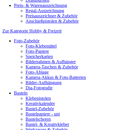
Drahtbürsten
Preis- & Warenauszeichnung
Regal-Auszeichnung
Preisauszeichner & Zubehör
Anschießpistolen & Zubehör
Zur Kategorie Hobby & Freizeit
Foto-Zubehör
Foto-Klebemittel
Foto-Papiere
Speicherkarten
Bilderrahmen & Aufhänger
Kamera-Taschen & Zubehör
Foto-Ablage
Kamera-Akkus & Foto-Batterien
Bilder-Aufhängung
Dia-Fotografie
Basteln
Klebepistolen
Kreativkalender
Bastel-Zubehör
Bastelpapiere - uni
Bastelscheren
Bastel- & Kreativkleber
Werkzeuge & Zubehör