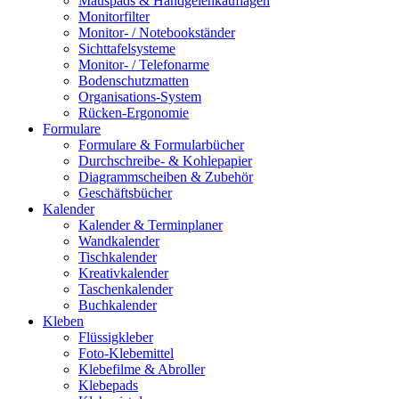
Mauspads & Handgelenkauflagen
Monitorfilter
Monitor- / Notebookständer
Sichttafelsysteme
Monitor- / Telefonarme
Bodenschutzmatten
Organisations-System
Rücken-Ergonomie
Formulare
Formulare & Formularbücher
Durchschreibe- & Kohlepapier
Diagrammscheiben & Zubehör
Geschäftsbücher
Kalender
Kalender & Terminplaner
Wandkalender
Tischkalender
Kreativkalender
Taschenkalender
Buchkalender
Kleben
Flüssigkleber
Foto-Klebemittel
Klebefilme & Abroller
Klebepads