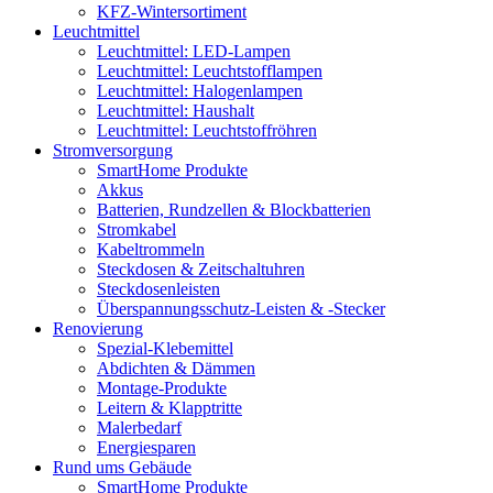
KFZ-Wintersortiment
Leuchtmittel
Leuchtmittel: LED-Lampen
Leuchtmittel: Leuchtstofflampen
Leuchtmittel: Halogenlampen
Leuchtmittel: Haushalt
Leuchtmittel: Leuchtstoffröhren
Stromversorgung
SmartHome Produkte
Akkus
Batterien, Rundzellen & Blockbatterien
Stromkabel
Kabeltrommeln
Steckdosen & Zeitschaltuhren
Steckdosenleisten
Überspannungsschutz-Leisten & -Stecker
Renovierung
Spezial-Klebemittel
Abdichten & Dämmen
Montage-Produkte
Leitern & Klapptritte
Malerbedarf
Energiesparen
Rund ums Gebäude
SmartHome Produkte