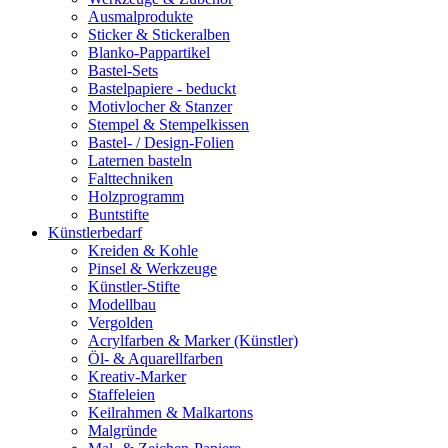
Ausmalprodukte
Sticker & Stickeralben
Blanko-Pappartikel
Bastel-Sets
Bastelpapiere - beduckt
Motivlocher & Stanzer
Stempel & Stempelkissen
Bastel- / Design-Folien
Laternen basteln
Falttechniken
Holzprogramm
Buntstifte
Künstlerbedarf
Kreiden & Kohle
Pinsel & Werkzeuge
Künstler-Stifte
Modellbau
Vergolden
Acrylfarben & Marker (Künstler)
Öl- & Aquarellfarben
Kreativ-Marker
Staffeleien
Keilrahmen & Malkartons
Malgründe