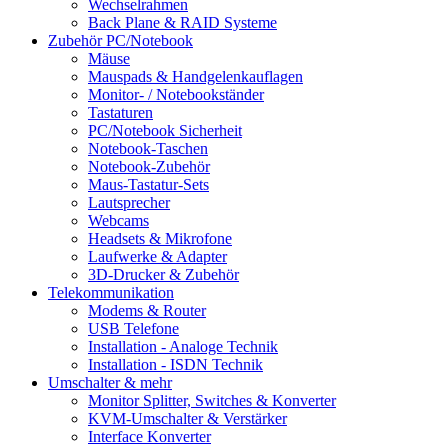
Wechselrahmen
Back Plane & RAID Systeme
Zubehör PC/Notebook
Mäuse
Mauspads & Handgelenkauflagen
Monitor- / Notebookständer
Tastaturen
PC/Notebook Sicherheit
Notebook-Taschen
Notebook-Zubehör
Maus-Tastatur-Sets
Lautsprecher
Webcams
Headsets & Mikrofone
Laufwerke & Adapter
3D-Drucker & Zubehör
Telekommunikation
Modems & Router
USB Telefone
Installation - Analoge Technik
Installation - ISDN Technik
Umschalter & mehr
Monitor Splitter, Switches & Konverter
KVM-Umschalter & Verstärker
Interface Konverter