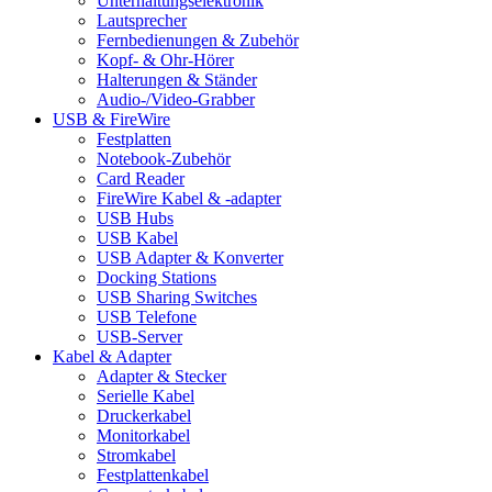
Unterhaltungselektronik
Lautsprecher
Fernbedienungen & Zubehör
Kopf- & Ohr-Hörer
Halterungen & Ständer
Audio-/Video-Grabber
USB & FireWire
Festplatten
Notebook-Zubehör
Card Reader
FireWire Kabel & -adapter
USB Hubs
USB Kabel
USB Adapter & Konverter
Docking Stations
USB Sharing Switches
USB Telefone
USB-Server
Kabel & Adapter
Adapter & Stecker
Serielle Kabel
Druckerkabel
Monitorkabel
Stromkabel
Festplattenkabel