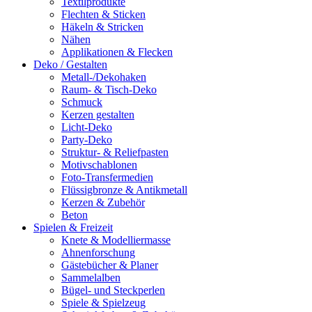
Textilprodukte
Flechten & Sticken
Häkeln & Stricken
Nähen
Applikationen & Flecken
Deko / Gestalten
Metall-/Dekohaken
Raum- & Tisch-Deko
Schmuck
Kerzen gestalten
Licht-Deko
Party-Deko
Struktur- & Reliefpasten
Motivschablonen
Foto-Transfermedien
Flüssigbronze & Antikmetall
Kerzen & Zubehör
Beton
Spielen & Freizeit
Knete & Modelliermasse
Ahnenforschung
Gästebücher & Planer
Sammelalben
Bügel- und Steckperlen
Spiele & Spielzeug