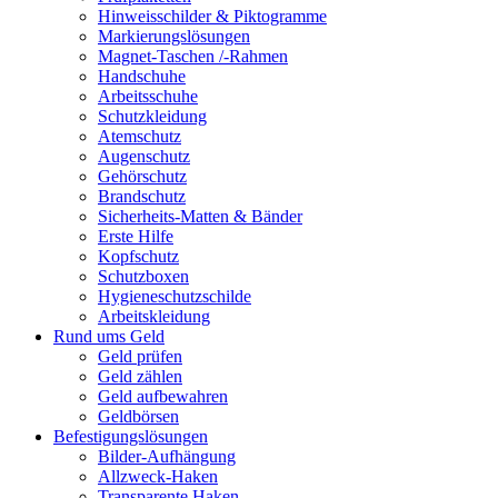
Hinweisschilder & Piktogramme
Markierungslösungen
Magnet-Taschen /-Rahmen
Handschuhe
Arbeitsschuhe
Schutzkleidung
Atemschutz
Augenschutz
Gehörschutz
Brandschutz
Sicherheits-Matten & Bänder
Erste Hilfe
Kopfschutz
Schutzboxen
Hygieneschutzschilde
Arbeitskleidung
Rund ums Geld
Geld prüfen
Geld zählen
Geld aufbewahren
Geldbörsen
Befestigungslösungen
Bilder-Aufhängung
Allzweck-Haken
Transparente Haken