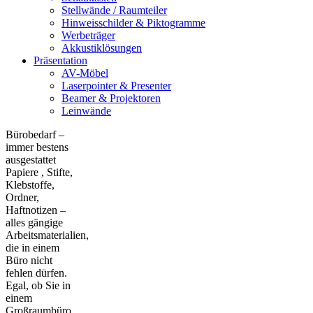
Stellwände / Raumteiler
Hinweisschilder & Piktogramme
Werbeträger
Akkustiklösungen
Präsentation
AV-Möbel
Laserpointer & Presenter
Beamer & Projektoren
Leinwände
Bürobedarf –
immer bestens
ausgestattet
Papiere , Stifte,
Klebstoffe,
Ordner,
Haftnotizen –
alles gängige
Arbeitsmaterialien,
die in einem
Büro nicht
fehlen dürfen.
Egal, ob Sie in
einem
Großraumbüro