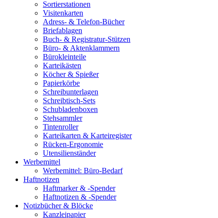
Sortierstationen
Visitenkarten
Adress- & Telefon-Bücher
Briefablagen
Buch- & Registratur-Stützen
Büro- & Aktenklammern
Bürokleinteile
Karteikästen
Köcher & Spießer
Papierkörbe
Schreibunterlagen
Schreibtisch-Sets
Schubladenboxen
Stehsammler
Tintenroller
Karteikarten & Karteiregister
Rücken-Ergonomie
Utensilienständer
Werbemittel
Werbemittel: Büro-Bedarf
Haftnotizen
Haftmarker & -Spender
Haftnotizen & -Spender
Notizbücher & Blöcke
Kanzleipapier