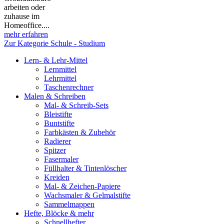
arbeiten oder
zuhause im
Homeoffice....
mehr erfahren
Zur Kategorie Schule - Studium
Lern- & Lehr-Mittel
Lernmittel
Lehrmittel
Taschenrechner
Malen & Schreiben
Mal- & Schreib-Sets
Bleistifte
Buntstifte
Farbkästen & Zubehör
Radierer
Spitzer
Fasermaler
Füllhalter & Tintenlöscher
Kreiden
Mal- & Zeichen-Papiere
Wachsmaler & Gelmalstifte
Sammelmappen
Hefte, Blöcke & mehr
Schnellhefter