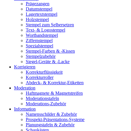
Prägezangen
Datumstempel
Lagertextstempel
Holzstempel
Stempel zum Selbersetzen
Text- & Logostempel
Wortbandstempel
Ziffernstempel
Spezialstempel
Stempel-Farben & -Kissen
Stempelzubehör
Siegel-Geräte & -Lacke
Korrigieren
Korrekturflüssigkeit
Korrekturroller
Abdeck- & Korrektur-Etiketten
Moderation
Haftmagnete & Magnetstreifen
Moderationstafeln
Moderations-Zubehör
Information
Namensschilder & Zubehör
Prospekt-Präsentations-Systeme
Planungstafeln & Zubehör
Schaukästen