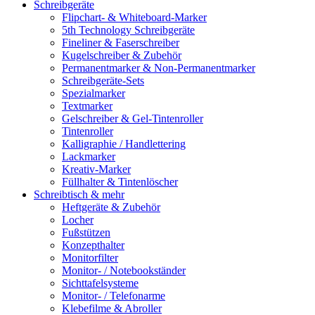
Schreibgeräte
Flipchart- & Whiteboard-Marker
5th Technology Schreibgeräte
Fineliner & Faserschreiber
Kugelschreiber & Zubehör
Permanentmarker & Non-Permanentmarker
Schreibgeräte-Sets
Spezialmarker
Textmarker
Gelschreiber & Gel-Tintenroller
Tintenroller
Kalligraphie / Handlettering
Lackmarker
Kreativ-Marker
Füllhalter & Tintenlöscher
Schreibtisch & mehr
Heftgeräte & Zubehör
Locher
Fußstützen
Konzepthalter
Monitorfilter
Monitor- / Notebookständer
Sichttafelsysteme
Monitor- / Telefonarme
Klebefilme & Abroller