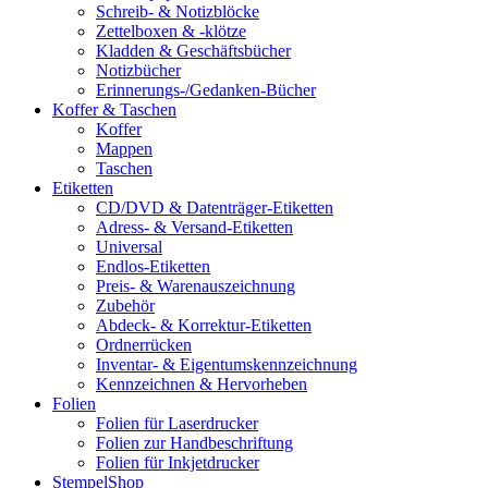
Schreib- & Notizblöcke
Zettelboxen & -klötze
Kladden & Geschäftsbücher
Notizbücher
Erinnerungs-/Gedanken-Bücher
Koffer & Taschen
Koffer
Mappen
Taschen
Etiketten
CD/DVD & Datenträger-Etiketten
Adress- & Versand-Etiketten
Universal
Endlos-Etiketten
Preis- & Warenauszeichnung
Zubehör
Abdeck- & Korrektur-Etiketten
Ordnerrücken
Inventar- & Eigentumskennzeichnung
Kennzeichnen & Hervorheben
Folien
Folien für Laserdrucker
Folien zur Handbeschriftung
Folien für Inkjetdrucker
StempelShop