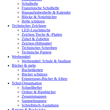
Schulhefte
Französische Schulhefte
Hausaufgabenhefte & Kalender
Blöcke & Notizbücher
Hefte schützen
Technisches Zeichnen
LED-Leuchttische
Zeichen-Tische & -Platten
Zirkel & Zubehör
Zeichen-Hilfsmittel
Technisches Schreiben
Technische Papiere
Werbemittel
Werbemittel: Schule & Studium
Bücher & mehr
Buchetiketten
Bücher schützen
Erinnerungs-Bücher & Alben
Schul-Organisation
Schnellhefter
Ordner & Ringbücher
Zeugnismappen
Sammelmappen
Schreibtisch-Austattung
Ranzen & Rucksäcke