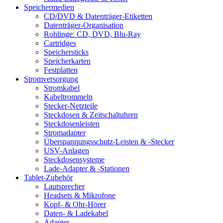
Speichermedien
CD/DVD & Datenträger-Etiketten
Datenträger-Organisation
Rohlinge: CD, DVD, Blu-Ray
Cartridges
Speichersticks
Speicherkarten
Festplatten
Stromversorgung
Stromkabel
Kabeltrommeln
Stecker-Netzteile
Steckdosen & Zeitschaltuhren
Steckdosenleisten
Stromadapter
Überspannungsschutz-Leisten & -Stecker
USV-Anlagen
Steckdosensysteme
Lade-Adapter & -Stationen
Tablet-Zubehör
Lautsprecher
Headsets & Mikrofone
Kopf- & Ohr-Hörer
Daten- & Ladekabel
Adapter