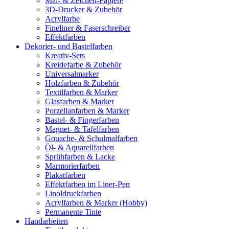
Mal- & Zeichen-Papiere
3D-Drucker & Zubehör
Acrylfarbe
Fineliner & Faserschreiber
Effektfarben
Dekorier- und Bastelfarben
Kreativ-Sets
Kreidefarbe & Zubehör
Universalmarker
Holzfarben & Zubehör
Textilfarben & Marker
Glasfarben & Marker
Porzellanfarben & Marker
Bastel- & Fingerfarben
Magnet- & Tafelfarben
Gouache- & Schulmalfarben
Öl- & Aquarellfarben
Sprühfarben & Lacke
Marmorierfarben
Plakatfarben
Effektfarben im Liner-Pen
Linoldruckfarben
Acrylfarben & Marker (Hobby)
Permanente Tinte
Handarbeiten