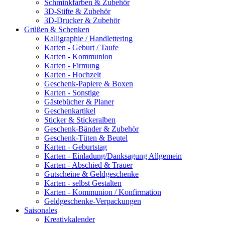
Schminkfarben & Zubehör
3D-Stifte & Zubehör
3D-Drucker & Zubehör
Grüßen & Schenken
Kalligraphie / Handlettering
Karten - Geburt / Taufe
Karten - Kommunion
Karten - Firmung
Karten - Hochzeit
Geschenk-Papiere & Boxen
Karten - Sonstige
Gästebücher & Planer
Geschenkartikel
Sticker & Stickeralben
Geschenk-Bänder & Zubehör
Geschenk-Tüten & Beutel
Karten - Geburtstag
Karten - Einladung/Danksagung Allgemein
Karten - Abschied & Trauer
Gutscheine & Geldgeschenke
Karten - selbst Gestalten
Karten - Kommunion / Konfirmation
Geldgeschenke-Verpackungen
Saisonales
Kreativkalender