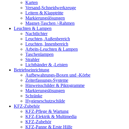
Karten
Versand-Schneidwerkzeuge
Leitern & Klapptritte
Markierungslösungen
Magnet-Taschen /-Rahmen
Leuchten & Lampen
Nachtlichter
Leuchten, Außenbereich
Leuchten, Innenbereich
Arbeits-Leuchten & Lampen
Taschenlampen
Strahler
Lichtbänder & -Leisten
Betriebseinrichtung
Aufbewahrungs-Boxen und -Körbe
Zeiterfassungs-Systeme
Hinweisschilder & Piktogramme
Markierungslösungen
Schränke
Hygieneschutzschilde
KFZ-Zubehör
KFZ-Pflege & Wartung
KFZ-Elektrik & Multimedia
KFZ-Zubehör
KFZ-Panne & Erste Hilfe