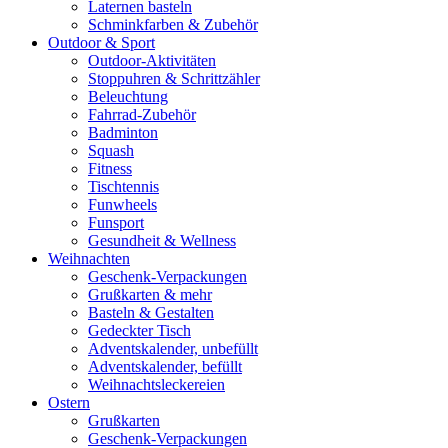
Laternen basteln
Schminkfarben & Zubehör
Outdoor & Sport
Outdoor-Aktivitäten
Stoppuhren & Schrittzähler
Beleuchtung
Fahrrad-Zubehör
Badminton
Squash
Fitness
Tischtennis
Funwheels
Funsport
Gesundheit & Wellness
Weihnachten
Geschenk-Verpackungen
Grußkarten & mehr
Basteln & Gestalten
Gedeckter Tisch
Adventskalender, unbefüllt
Adventskalender, befüllt
Weihnachtsleckereien
Ostern
Grußkarten
Geschenk-Verpackungen