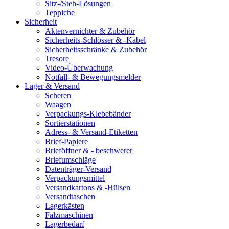
Sitz-/Steh-Lösungen
Teppiche
Sicherheit
Aktenvernichter & Zubehör
Sicherheits-Schlösser & -Kabel
Sicherheitsschränke & Zubehör
Tresore
Video-Überwachung
Notfall- & Bewegungsmelder
Lager & Versand
Scheren
Waagen
Verpackungs-Klebebänder
Sortierstationen
Adress- & Versand-Etiketten
Brief-Papiere
Brieföffner & - beschwerer
Briefumschläge
Datenträger-Versand
Verpackungsmittel
Versandkartons & -Hülsen
Versandtaschen
Lagerkästen
Falzmaschinen
Lagerbedarf