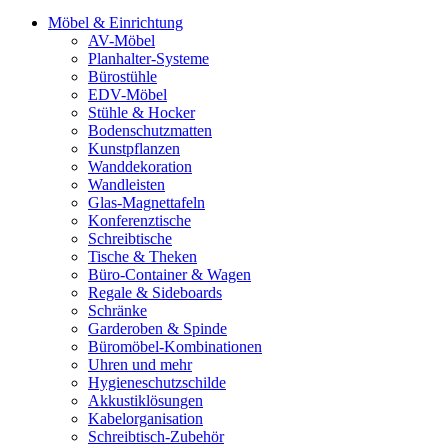
Möbel & Einrichtung
AV-Möbel
Planhalter-Systeme
Bürostühle
EDV-Möbel
Stühle & Hocker
Bodenschutzmatten
Kunstpflanzen
Wanddekoration
Wandleisten
Glas-Magnettafeln
Konferenztische
Schreibtische
Tische & Theken
Büro-Container & Wagen
Regale & Sideboards
Schränke
Garderoben & Spinde
Büromöbel-Kombinationen
Uhren und mehr
Hygieneschutzschilde
Akkustiklösungen
Kabelorganisation
Schreibtisch-Zubehör