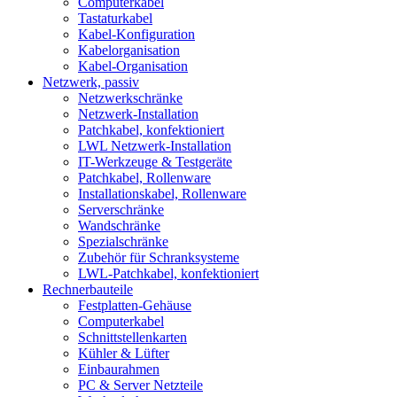
Computerkabel
Tastaturkabel
Kabel-Konfiguration
Kabelorganisation
Kabel-Organisation
Netzwerk, passiv
Netzwerkschränke
Netzwerk-Installation
Patchkabel, konfektioniert
LWL Netzwerk-Installation
IT-Werkzeuge & Testgeräte
Patchkabel, Rollenware
Installationskabel, Rollenware
Serverschränke
Wandschränke
Spezialschränke
Zubehör für Schranksysteme
LWL-Patchkabel, konfektioniert
Rechnerbauteile
Festplatten-Gehäuse
Computerkabel
Schnittstellenkarten
Kühler & Lüfter
Einbaurahmen
PC & Server Netzteile