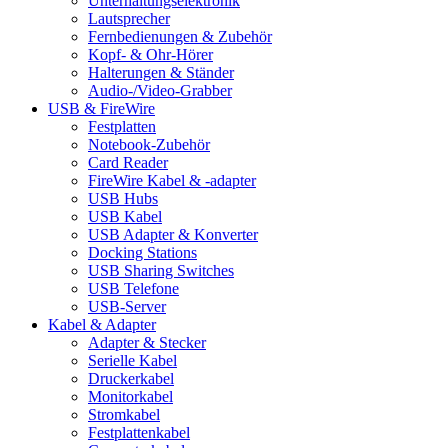
Unterhaltungselektronik
Lautsprecher
Fernbedienungen & Zubehör
Kopf- & Ohr-Hörer
Halterungen & Ständer
Audio-/Video-Grabber
USB & FireWire
Festplatten
Notebook-Zubehör
Card Reader
FireWire Kabel & -adapter
USB Hubs
USB Kabel
USB Adapter & Konverter
Docking Stations
USB Sharing Switches
USB Telefone
USB-Server
Kabel & Adapter
Adapter & Stecker
Serielle Kabel
Druckerkabel
Monitorkabel
Stromkabel
Festplattenkabel