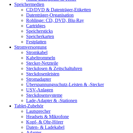
Speichermedien
CD/DVD & Datenträger-Etiketten
Datenträger-Organisation
Rohlinge: CD, DVD, Blu-Ray
Cartridges
Speichersticks
Speicherkarten
Festplatten
Stromversorgung
Stromkabel
Kabeltrommeln
Stecker-Netzteile
Steckdosen & Zeitschaltuhren
Steckdosenleisten
Stromadapter
Überspannungsschutz-Leisten & -Stecker
USV-Anlagen
Steckdosensysteme
Lade-Adapter & -Stationen
Tablet-Zubehör
Lautsprecher
Headsets & Mikrofone
Kopf- & Ohr-Hörer
Daten- & Ladekabel
Adapter