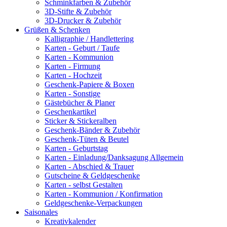
Schminkfarben & Zubehör
3D-Stifte & Zubehör
3D-Drucker & Zubehör
Grüßen & Schenken
Kalligraphie / Handlettering
Karten - Geburt / Taufe
Karten - Kommunion
Karten - Firmung
Karten - Hochzeit
Geschenk-Papiere & Boxen
Karten - Sonstige
Gästebücher & Planer
Geschenkartikel
Sticker & Stickeralben
Geschenk-Bänder & Zubehör
Geschenk-Tüten & Beutel
Karten - Geburtstag
Karten - Einladung/Danksagung Allgemein
Karten - Abschied & Trauer
Gutscheine & Geldgeschenke
Karten - selbst Gestalten
Karten - Kommunion / Konfirmation
Geldgeschenke-Verpackungen
Saisonales
Kreativkalender