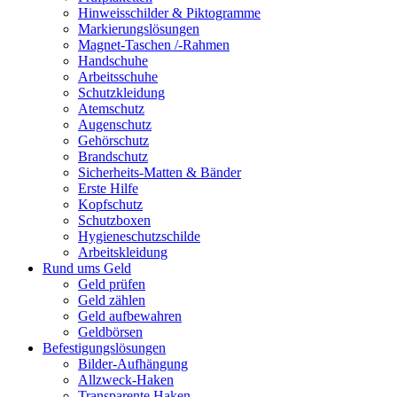
Hinweisschilder & Piktogramme
Markierungslösungen
Magnet-Taschen /-Rahmen
Handschuhe
Arbeitsschuhe
Schutzkleidung
Atemschutz
Augenschutz
Gehörschutz
Brandschutz
Sicherheits-Matten & Bänder
Erste Hilfe
Kopfschutz
Schutzboxen
Hygieneschutzschilde
Arbeitskleidung
Rund ums Geld
Geld prüfen
Geld zählen
Geld aufbewahren
Geldbörsen
Befestigungslösungen
Bilder-Aufhängung
Allzweck-Haken
Transparente Haken