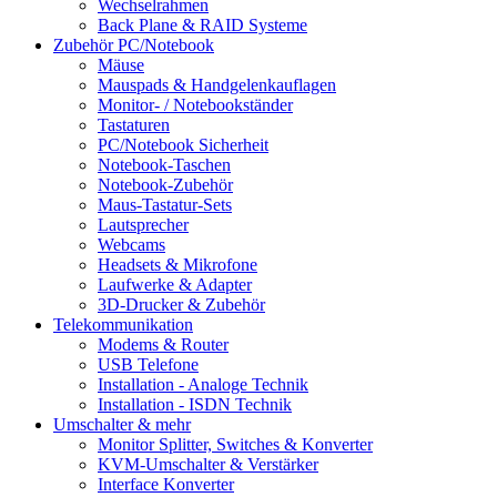
Wechselrahmen
Back Plane & RAID Systeme
Zubehör PC/Notebook
Mäuse
Mauspads & Handgelenkauflagen
Monitor- / Notebookständer
Tastaturen
PC/Notebook Sicherheit
Notebook-Taschen
Notebook-Zubehör
Maus-Tastatur-Sets
Lautsprecher
Webcams
Headsets & Mikrofone
Laufwerke & Adapter
3D-Drucker & Zubehör
Telekommunikation
Modems & Router
USB Telefone
Installation - Analoge Technik
Installation - ISDN Technik
Umschalter & mehr
Monitor Splitter, Switches & Konverter
KVM-Umschalter & Verstärker
Interface Konverter