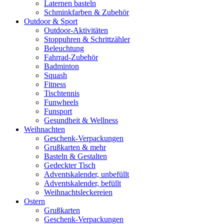
Laternen basteln
Schminkfarben & Zubehör
Outdoor & Sport
Outdoor-Aktivitäten
Stoppuhren & Schrittzähler
Beleuchtung
Fahrrad-Zubehör
Badminton
Squash
Fitness
Tischtennis
Funwheels
Funsport
Gesundheit & Wellness
Weihnachten
Geschenk-Verpackungen
Grußkarten & mehr
Basteln & Gestalten
Gedeckter Tisch
Adventskalender, unbefüllt
Adventskalender, befüllt
Weihnachtsleckereien
Ostern
Grußkarten
Geschenk-Verpackungen