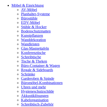
Möbel & Einrichtung
AV-Möbel
Planhalter-Systeme
Bürostühle
EDV-Möbel
Stühle & Hocker
Bodenschutzmatten
Kunstpflanzen
Wanddekoration
Wandleisten
Glas-Magnettafeln
Konferenztische
Schreibtische
Tische & Theken
Büro-Container & Wagen
Regale & Sideboards
Schränke
Garderoben & Spinde
Büromöbel-Kombinationen
Uhren und mehr
Hygieneschutzschilde
Akkustiklösungen
Kabelorganisation
Schreibtisch-Zubehör