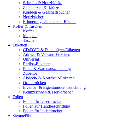
Schreib- & Notizblöcke
Zettelboxen & -klötze
Kladden & Geschäftsbücher
Notizbücher
Erinnerungs-/Gedanken-Bücher
Koffer & Taschen
Koffer
Mappen
Taschen
Etiketten
CD/DVD & Datenträger-Etiketten
Adress- & Versand-Etiketten
Universal
Endlos-Etiketten
Preis- & Warenauszeichnung
Zubehör
Abdeck- & Korrektur-Etiketten
Ordnerrücken
Inventar- & Eigentumskennzeichnung
Kennzeichnen & Hervorheben
Folien
Folien für Laserdrucker
Folien zur Handbeschriftung
Folien für Inkjetdrucker
StempelShop