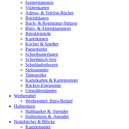
Sortierstationen
Visitenkarten
Adress- & Telefon-Bücher
Briefablagen
Buch- & Registratur-Stützen
Büro- & Aktenklammern
Bürokleinteile
Karteikästen
Köcher & Spießer
Papierkörbe
Schreibunterlagen
Schreibtisch-Sets
Schubladenboxen
Stehsammler
Tintenroller
Karteikarten & Karteiregister
Rücken-Ergonomie
Utensilienständer
Werbemittel
Werbemittel: Büro-Bedarf
Haftnotizen
Haftmarker & -Spender
Haftnotizen & -Spender
Notizbücher & Blöcke
Kanzleipapier