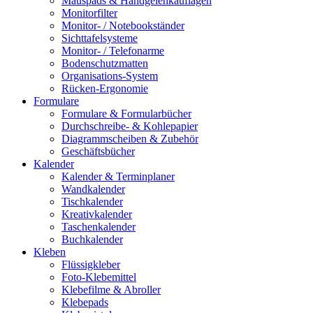
Mauspads & Handgelenkauflagen
Monitorfilter
Monitor- / Notebookständer
Sichttafelsysteme
Monitor- / Telefonarme
Bodenschutzmatten
Organisations-System
Rücken-Ergonomie
Formulare
Formulare & Formularbücher
Durchschreibe- & Kohlepapier
Diagrammscheiben & Zubehör
Geschäftsbücher
Kalender
Kalender & Terminplaner
Wandkalender
Tischkalender
Kreativkalender
Taschenkalender
Buchkalender
Kleben
Flüssigkleber
Foto-Klebemittel
Klebefilme & Abroller
Klebepads