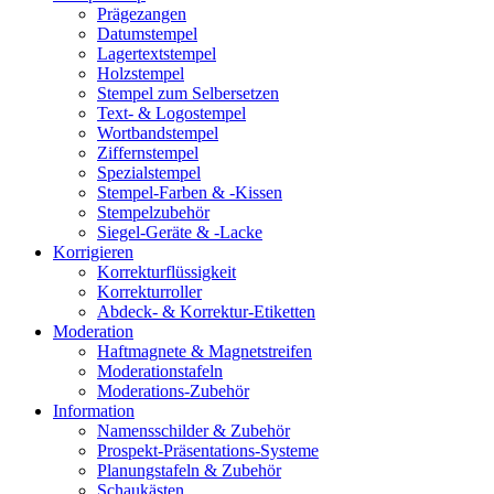
Prägezangen
Datumstempel
Lagertextstempel
Holzstempel
Stempel zum Selbersetzen
Text- & Logostempel
Wortbandstempel
Ziffernstempel
Spezialstempel
Stempel-Farben & -Kissen
Stempelzubehör
Siegel-Geräte & -Lacke
Korrigieren
Korrekturflüssigkeit
Korrekturroller
Abdeck- & Korrektur-Etiketten
Moderation
Haftmagnete & Magnetstreifen
Moderationstafeln
Moderations-Zubehör
Information
Namensschilder & Zubehör
Prospekt-Präsentations-Systeme
Planungstafeln & Zubehör
Schaukästen