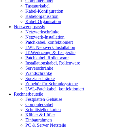
Computerkabel
Tastaturkabel
Kabel-Konfiguration
Kabelorganisation
Kabel-Organisation
Netzwerk, passiv
Netzwerkschränke
Netzwerk-Installation
Patchkabel, konfektioniert
LWL Netzwerk-Installation
IT-Werkzeuge & Testgeräte
Patchkabel, Rollenware
Installationskabel, Rollenware
Serverschränke
Wandschränke
Spezialschränke
Zubehör für Schranksysteme
LWL-Patchkabel, konfektioniert
Rechnerbauteile
Festplatten-Gehäuse
Computerkabel
Schnittstellenkarten
Kühler & Lüfter
Einbaurahmen
PC & Server Netzteile