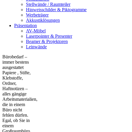
Stellwände / Raumteiler
Hinweisschilder & Piktogramme
Werbeträger
Akkustiklösungen
Präsentation
AV-Möbel
Laserpointer & Presenter
Beamer & Projektoren
Leinwände
Bürobedarf –
immer bestens
ausgestattet
Papiere , Stifte,
Klebstoffe,
Ordner,
Haftnotizen –
alles gängige
Arbeitsmaterialien,
die in einem
Büro nicht
fehlen dürfen.
Egal, ob Sie in
einem
Großraumbüro