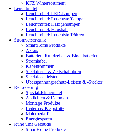
KFZ-Wintersortiment
Leuchtmittel
Leuchtmittel: LED-Lampen
Leuchtmittel: Leuchtstofflampen
Leuchtmittel: Halogenlampen
Leuchtmittel: Haushalt
Leuchtmittel: Leuchtstoffröhren
Stromversorgung
SmartHome Produkte
Akkus
Batterien, Rundzellen & Blockbatterien
Stromkabel
Kabeltrommeln
Steckdosen & Zeitschaltuhren
Steckdosenleisten
Überspannungsschutz-Leisten & -Stecker
Renovierung
Spezial-Klebemittel
Abdichten & Dämmen
Montage-Produkte
Leitern & Klapptritte
Malerbedarf
Energiesparen
Rund ums Gebäude
SmartHome Produkte