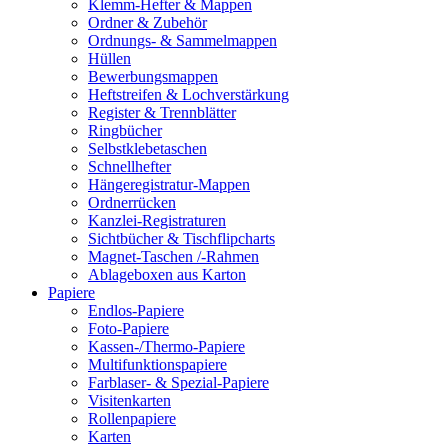
Klemm-Hefter & Mappen
Ordner & Zubehör
Ordnungs- & Sammelmappen
Hüllen
Bewerbungsmappen
Heftstreifen & Lochverstärkung
Register & Trennblätter
Ringbücher
Selbstklebetaschen
Schnellhefter
Hängeregistratur-Mappen
Ordnerrücken
Kanzlei-Registraturen
Sichtbücher & Tischflipcharts
Magnet-Taschen /-Rahmen
Ablageboxen aus Karton
Papiere
Endlos-Papiere
Foto-Papiere
Kassen-/Thermo-Papiere
Multifunktionspapiere
Farblaser- & Spezial-Papiere
Visitenkarten
Rollenpapiere
Karten