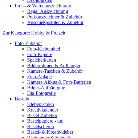
Drahtbürsten
Preis- & Warenauszeichnung
Regal-Auszeichnung
Preisauszeichner & Zubehör
Anschießpistolen & Zubehör
Zur Kategorie Hobby & Freizeit
Foto-Zubehör
Foto-Klebemittel
Foto-Papiere
Speicherkarten
Bilderrahmen & Aufhänger
Kamera-Taschen & Zubehör
Foto-Ablage
Kamera-Akkus & Foto-Batterien
Bilder-Aufhängung
Dia-Fotografie
Basteln
Klebepistolen
Kreativkalender
Bastel-Zubehör
Bastelpapiere - uni
Bastelscheren
Bastel- & Kreativkleber
Werkzeuge & Zubehör