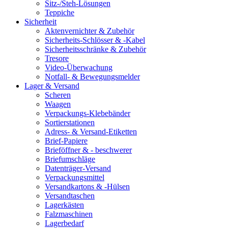
Sitz-/Steh-Lösungen
Teppiche
Sicherheit
Aktenvernichter & Zubehör
Sicherheits-Schlösser & -Kabel
Sicherheitsschränke & Zubehör
Tresore
Video-Überwachung
Notfall- & Bewegungsmelder
Lager & Versand
Scheren
Waagen
Verpackungs-Klebebänder
Sortierstationen
Adress- & Versand-Etiketten
Brief-Papiere
Brieföffner & - beschwerer
Briefumschläge
Datenträger-Versand
Verpackungsmittel
Versandkartons & -Hülsen
Versandtaschen
Lagerkästen
Falzmaschinen
Lagerbedarf