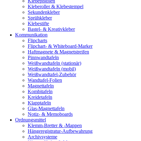
Klebepistolen
Kleberoller & Klebestempel
Sekundenkleber
Sprühkleber
Klebestifte
Bastel- & Kreativkleber
Kommunikation
Flipcharts
Flipchart- & Whiteboard-Marker
Haftmagnete & Magnetstreifen
Pinnwandtafeln
Weißwandtafeln (stationär)
Weißwandtafeln (mobil)
Weißwandtafel-Zubehör
Wandtafel-Folien
Magnettafeln
Kombitafeln
Kreidetafeln
Klapptafeln
Glas-Magnettafeln
Notiz- & Memoboards
Ordnungsmittel
Klemm-Bretter & -Mappen
Hängeregistratur-Aufbewahrung
Archivsysteme