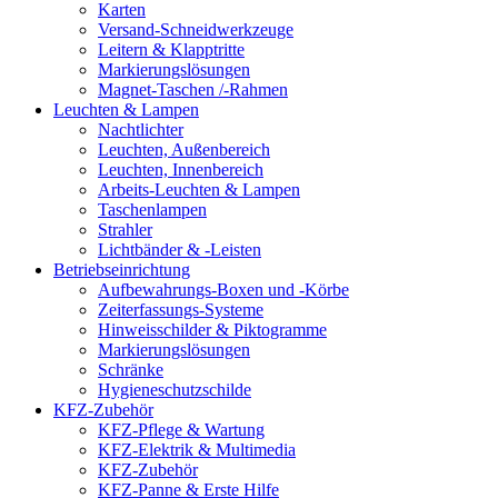
Karten
Versand-Schneidwerkzeuge
Leitern & Klapptritte
Markierungslösungen
Magnet-Taschen /-Rahmen
Leuchten & Lampen
Nachtlichter
Leuchten, Außenbereich
Leuchten, Innenbereich
Arbeits-Leuchten & Lampen
Taschenlampen
Strahler
Lichtbänder & -Leisten
Betriebseinrichtung
Aufbewahrungs-Boxen und -Körbe
Zeiterfassungs-Systeme
Hinweisschilder & Piktogramme
Markierungslösungen
Schränke
Hygieneschutzschilde
KFZ-Zubehör
KFZ-Pflege & Wartung
KFZ-Elektrik & Multimedia
KFZ-Zubehör
KFZ-Panne & Erste Hilfe