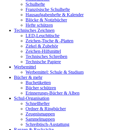
Schulhefte
Französische Schulhefte
Hausaufgabenhefte & Kalender
Blöcke & Notizbücher
Hefte schützen
Technisches Zeichnen
LED-Leuchttische
Zeichen-Tische & -Platten
Zirkel & Zubehör
Zeichen-Hilfsmittel
Technisches Schreiben
Technische Papiere
Werbemittel
Werbemittel: Schule & Studium
Bücher & mehr
Buchetiketten
Bücher schützen
Erinnerungs-Bücher & Alben
Schul-Organisation
Schnellhefter
Ordner & Ringbücher
Zeugnismappen
Sammelmappen
Schreibtisch-Austattung
Ranzen & Rucksäcke