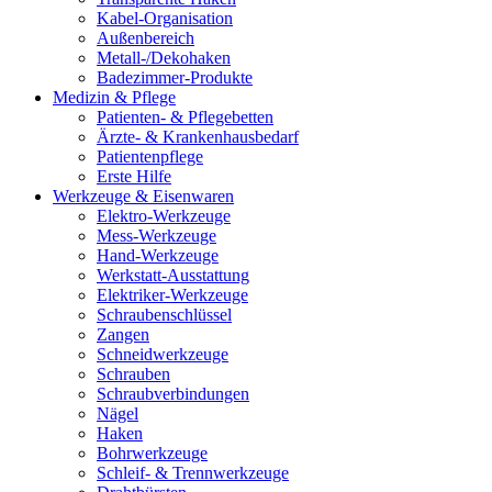
Kabel-Organisation
Außenbereich
Metall-/Dekohaken
Badezimmer-Produkte
Medizin & Pflege
Patienten- & Pflegebetten
Ärzte- & Krankenhausbedarf
Patientenpflege
Erste Hilfe
Werkzeuge & Eisenwaren
Elektro-Werkzeuge
Mess-Werkzeuge
Hand-Werkzeuge
Werkstatt-Ausstattung
Elektriker-Werkzeuge
Schraubenschlüssel
Zangen
Schneidwerkzeuge
Schrauben
Schraubverbindungen
Nägel
Haken
Bohrwerkzeuge
Schleif- & Trennwerkzeuge