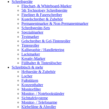
Schreibgeräte
Flipchart- & Whiteboard-Marker
5th Technology Schreibgeräte
Fineliner & Faserschreiber
Kugelschreiber & Zubehör
Permanentmarker & Non-Permanentmarker
Schreibgeräte-Sets
Spezialmarker
Textmarker
Gelschreiber & Gel-Tintenroller
Tintenroller
Kalligraphie / Handlettering
Lackmarker
Kreativ-Marker
Füllhalter & Tintenlöscher
Schreibtisch & mehr
Heftgeräte & Zubehör
Locher
Fußstützen
Konzepthalter
Monitorfilter
Monitor- / Notebookständer
Sichttafelsysteme
Monitor- / Telefonarme
Klebefilme & Abroller