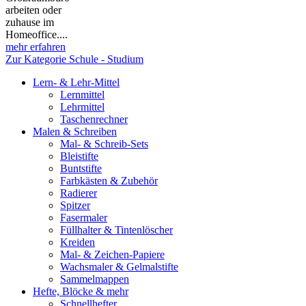
arbeiten oder
zuhause im
Homeoffice....
mehr erfahren
Zur Kategorie Schule - Studium
Lern- & Lehr-Mittel
Lernmittel
Lehrmittel
Taschenrechner
Malen & Schreiben
Mal- & Schreib-Sets
Bleistifte
Buntstifte
Farbkästen & Zubehör
Radierer
Spitzer
Fasermaler
Füllhalter & Tintenlöscher
Kreiden
Mal- & Zeichen-Papiere
Wachsmaler & Gelmalstifte
Sammelmappen
Hefte, Blöcke & mehr
Schnellhefter