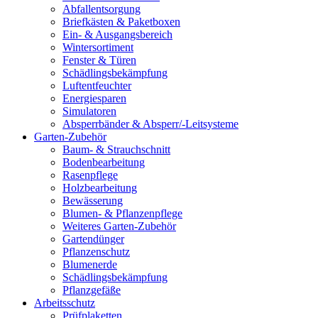
Abfallentsorgung
Briefkästen & Paketboxen
Ein- & Ausgangsbereich
Wintersortiment
Fenster & Türen
Schädlingsbekämpfung
Luftentfeuchter
Energiesparen
Simulatoren
Absperrbänder & Absperr/-Leitsysteme
Garten-Zubehör
Baum- & Strauchschnitt
Bodenbearbeitung
Rasenpflege
Holzbearbeitung
Bewässerung
Blumen- & Pflanzenpflege
Weiteres Garten-Zubehör
Gartendünger
Pflanzenschutz
Blumenerde
Schädlingsbekämpfung
Pflanzgefäße
Arbeitsschutz
Prüfplaketten