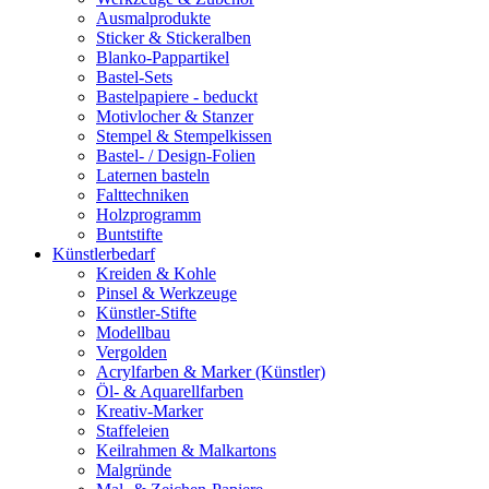
Ausmalprodukte
Sticker & Stickeralben
Blanko-Pappartikel
Bastel-Sets
Bastelpapiere - beduckt
Motivlocher & Stanzer
Stempel & Stempelkissen
Bastel- / Design-Folien
Laternen basteln
Falttechniken
Holzprogramm
Buntstifte
Künstlerbedarf
Kreiden & Kohle
Pinsel & Werkzeuge
Künstler-Stifte
Modellbau
Vergolden
Acrylfarben & Marker (Künstler)
Öl- & Aquarellfarben
Kreativ-Marker
Staffeleien
Keilrahmen & Malkartons
Malgründe