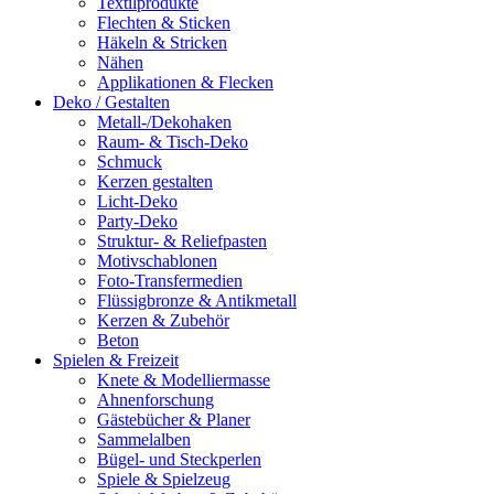
Textilprodukte
Flechten & Sticken
Häkeln & Stricken
Nähen
Applikationen & Flecken
Deko / Gestalten
Metall-/Dekohaken
Raum- & Tisch-Deko
Schmuck
Kerzen gestalten
Licht-Deko
Party-Deko
Struktur- & Reliefpasten
Motivschablonen
Foto-Transfermedien
Flüssigbronze & Antikmetall
Kerzen & Zubehör
Beton
Spielen & Freizeit
Knete & Modelliermasse
Ahnenforschung
Gästebücher & Planer
Sammelalben
Bügel- und Steckperlen
Spiele & Spielzeug