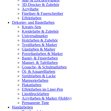
Mal- & Zeichen-Papiere
3D-Drucker & Zubehör
Acrylfarbe
Fineliner & Faserschreiber
Effektfarben
Dekorier- und Bastelfarben
Kreativ-Sets
Kreidefarbe & Zubehör
Universalmarker
Holzfarben & Zubehör
Textilfarben & Marker
Glasfarben & Marker
Porzellanfarben & Marker
Bastel- & Fingerfarben
Magnet- & Tafelfarben
Gouache- & Schulmalfarben
Öl- & Aquarellfarben
Sprühfarben & Lacke
Marmorierfarben
Plakatfarben
Effektfarben im Liner-Pen
Linoldruckfarben
Acrylfarben & Marker (Hobby)
Permanente Tinte
Handarbeiten