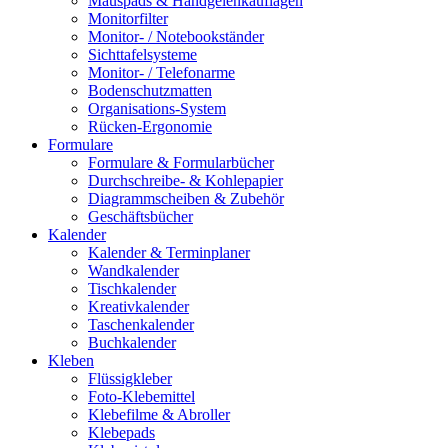
Mauspads & Handgelenkauflagen
Monitorfilter
Monitor- / Notebookständer
Sichttafelsysteme
Monitor- / Telefonarme
Bodenschutzmatten
Organisations-System
Rücken-Ergonomie
Formulare
Formulare & Formularbücher
Durchschreibe- & Kohlepapier
Diagrammscheiben & Zubehör
Geschäftsbücher
Kalender
Kalender & Terminplaner
Wandkalender
Tischkalender
Kreativkalender
Taschenkalender
Buchkalender
Kleben
Flüssigkleber
Foto-Klebemittel
Klebefilme & Abroller
Klebepads