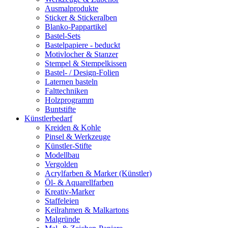
Ausmalprodukte
Sticker & Stickeralben
Blanko-Pappartikel
Bastel-Sets
Bastelpapiere - beduckt
Motivlocher & Stanzer
Stempel & Stempelkissen
Bastel- / Design-Folien
Laternen basteln
Falttechniken
Holzprogramm
Buntstifte
Künstlerbedarf
Kreiden & Kohle
Pinsel & Werkzeuge
Künstler-Stifte
Modellbau
Vergolden
Acrylfarben & Marker (Künstler)
Öl- & Aquarellfarben
Kreativ-Marker
Staffeleien
Keilrahmen & Malkartons
Malgründe