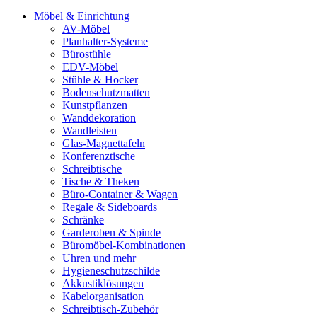
Möbel & Einrichtung
AV-Möbel
Planhalter-Systeme
Bürostühle
EDV-Möbel
Stühle & Hocker
Bodenschutzmatten
Kunstpflanzen
Wanddekoration
Wandleisten
Glas-Magnettafeln
Konferenztische
Schreibtische
Tische & Theken
Büro-Container & Wagen
Regale & Sideboards
Schränke
Garderoben & Spinde
Büromöbel-Kombinationen
Uhren und mehr
Hygieneschutzschilde
Akkustiklösungen
Kabelorganisation
Schreibtisch-Zubehör