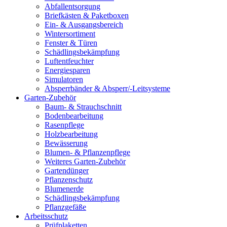
Abfallentsorgung
Briefkästen & Paketboxen
Ein- & Ausgangsbereich
Wintersortiment
Fenster & Türen
Schädlingsbekämpfung
Luftentfeuchter
Energiesparen
Simulatoren
Absperrbänder & Absperr/-Leitsysteme
Garten-Zubehör
Baum- & Strauchschnitt
Bodenbearbeitung
Rasenpflege
Holzbearbeitung
Bewässerung
Blumen- & Pflanzenpflege
Weiteres Garten-Zubehör
Gartendünger
Pflanzenschutz
Blumenerde
Schädlingsbekämpfung
Pflanzgefäße
Arbeitsschutz
Prüfplaketten