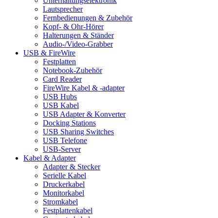
Unterhaltungselektronik
Lautsprecher
Fernbedienungen & Zubehör
Kopf- & Ohr-Hörer
Halterungen & Ständer
Audio-/Video-Grabber
USB & FireWire
Festplatten
Notebook-Zubehör
Card Reader
FireWire Kabel & -adapter
USB Hubs
USB Kabel
USB Adapter & Konverter
Docking Stations
USB Sharing Switches
USB Telefone
USB-Server
Kabel & Adapter
Adapter & Stecker
Serielle Kabel
Druckerkabel
Monitorkabel
Stromkabel
Festplattenkabel