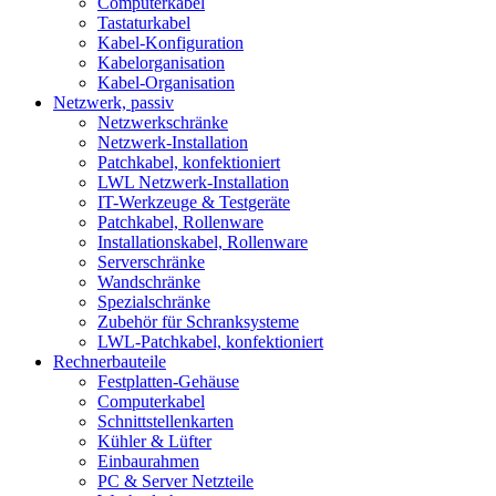
Computerkabel
Tastaturkabel
Kabel-Konfiguration
Kabelorganisation
Kabel-Organisation
Netzwerk, passiv
Netzwerkschränke
Netzwerk-Installation
Patchkabel, konfektioniert
LWL Netzwerk-Installation
IT-Werkzeuge & Testgeräte
Patchkabel, Rollenware
Installationskabel, Rollenware
Serverschränke
Wandschränke
Spezialschränke
Zubehör für Schranksysteme
LWL-Patchkabel, konfektioniert
Rechnerbauteile
Festplatten-Gehäuse
Computerkabel
Schnittstellenkarten
Kühler & Lüfter
Einbaurahmen
PC & Server Netzteile