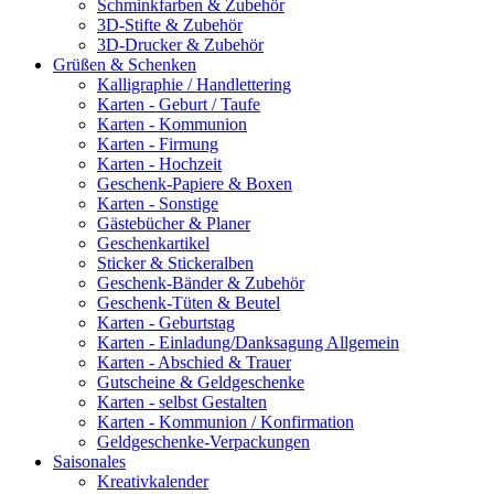
Schminkfarben & Zubehör
3D-Stifte & Zubehör
3D-Drucker & Zubehör
Grüßen & Schenken
Kalligraphie / Handlettering
Karten - Geburt / Taufe
Karten - Kommunion
Karten - Firmung
Karten - Hochzeit
Geschenk-Papiere & Boxen
Karten - Sonstige
Gästebücher & Planer
Geschenkartikel
Sticker & Stickeralben
Geschenk-Bänder & Zubehör
Geschenk-Tüten & Beutel
Karten - Geburtstag
Karten - Einladung/Danksagung Allgemein
Karten - Abschied & Trauer
Gutscheine & Geldgeschenke
Karten - selbst Gestalten
Karten - Kommunion / Konfirmation
Geldgeschenke-Verpackungen
Saisonales
Kreativkalender