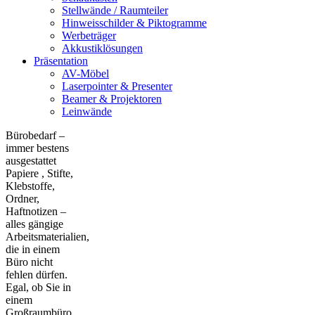
Stellwände / Raumteiler
Hinweisschilder & Piktogramme
Werbeträger
Akkustiklösungen
Präsentation
AV-Möbel
Laserpointer & Presenter
Beamer & Projektoren
Leinwände
Bürobedarf –
immer bestens
ausgestattet
Papiere , Stifte,
Klebstoffe,
Ordner,
Haftnotizen –
alles gängige
Arbeitsmaterialien,
die in einem
Büro nicht
fehlen dürfen.
Egal, ob Sie in
einem
Großraumbüro