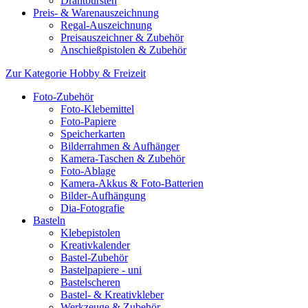
Drahtbürsten
Preis- & Warenauszeichnung
Regal-Auszeichnung
Preisauszeichner & Zubehör
Anschießpistolen & Zubehör
Zur Kategorie Hobby & Freizeit
Foto-Zubehör
Foto-Klebemittel
Foto-Papiere
Speicherkarten
Bilderrahmen & Aufhänger
Kamera-Taschen & Zubehör
Foto-Ablage
Kamera-Akkus & Foto-Batterien
Bilder-Aufhängung
Dia-Fotografie
Basteln
Klebepistolen
Kreativkalender
Bastel-Zubehör
Bastelpapiere - uni
Bastelscheren
Bastel- & Kreativkleber
Werkzeuge & Zubehör