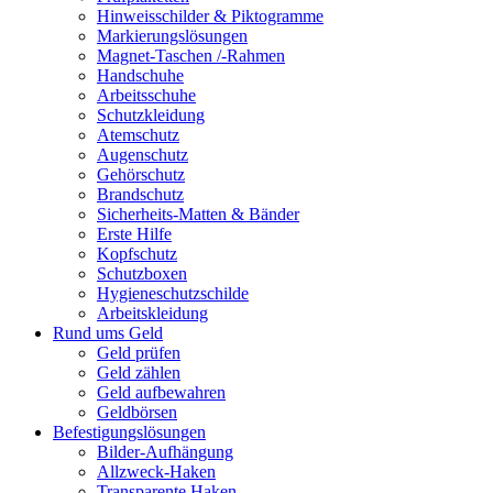
Hinweisschilder & Piktogramme
Markierungslösungen
Magnet-Taschen /-Rahmen
Handschuhe
Arbeitsschuhe
Schutzkleidung
Atemschutz
Augenschutz
Gehörschutz
Brandschutz
Sicherheits-Matten & Bänder
Erste Hilfe
Kopfschutz
Schutzboxen
Hygieneschutzschilde
Arbeitskleidung
Rund ums Geld
Geld prüfen
Geld zählen
Geld aufbewahren
Geldbörsen
Befestigungslösungen
Bilder-Aufhängung
Allzweck-Haken
Transparente Haken