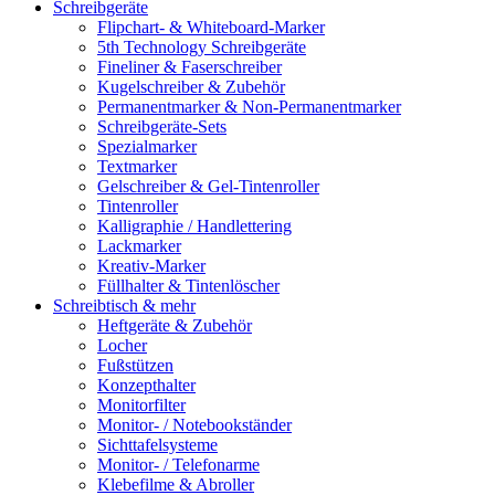
Schreibgeräte
Flipchart- & Whiteboard-Marker
5th Technology Schreibgeräte
Fineliner & Faserschreiber
Kugelschreiber & Zubehör
Permanentmarker & Non-Permanentmarker
Schreibgeräte-Sets
Spezialmarker
Textmarker
Gelschreiber & Gel-Tintenroller
Tintenroller
Kalligraphie / Handlettering
Lackmarker
Kreativ-Marker
Füllhalter & Tintenlöscher
Schreibtisch & mehr
Heftgeräte & Zubehör
Locher
Fußstützen
Konzepthalter
Monitorfilter
Monitor- / Notebookständer
Sichttafelsysteme
Monitor- / Telefonarme
Klebefilme & Abroller