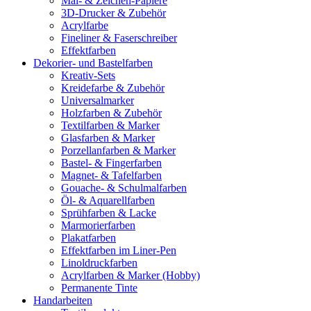
Mal- & Zeichen-Papiere
3D-Drucker & Zubehör
Acrylfarbe
Fineliner & Faserschreiber
Effektfarben
Dekorier- und Bastelfarben
Kreativ-Sets
Kreidefarbe & Zubehör
Universalmarker
Holzfarben & Zubehör
Textilfarben & Marker
Glasfarben & Marker
Porzellanfarben & Marker
Bastel- & Fingerfarben
Magnet- & Tafelfarben
Gouache- & Schulmalfarben
Öl- & Aquarellfarben
Sprühfarben & Lacke
Marmorierfarben
Plakatfarben
Effektfarben im Liner-Pen
Linoldruckfarben
Acrylfarben & Marker (Hobby)
Permanente Tinte
Handarbeiten