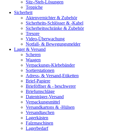
Sitz-/Steh-Lösungen
Teppiche
Sicherheit
Aktenvernichter & Zubehör
Sicherheits-Schlösser & -Kabel
Sicherheitsschränke & Zubehör
Tresore
Video-Überwachung
Notfall- & Bewegungsmelder
Lager & Versand
Scheren
Waagen
Verpackungs-Klebebänder
Sortierstationen
Adress- & Versand-Etiketten
Brief-Papiere
Brieföffner & - beschwerer
Briefumschläge
Datenträger-Versand
Verpackungsmittel
Versandkartons & -Hülsen
Versandtaschen
Lagerkästen
Falzmaschinen
Lagerbedarf