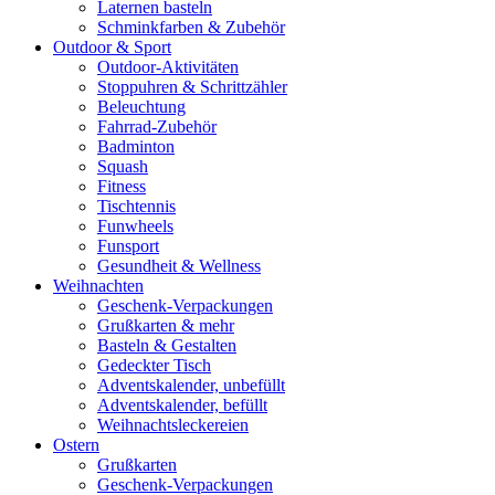
Laternen basteln
Schminkfarben & Zubehör
Outdoor & Sport
Outdoor-Aktivitäten
Stoppuhren & Schrittzähler
Beleuchtung
Fahrrad-Zubehör
Badminton
Squash
Fitness
Tischtennis
Funwheels
Funsport
Gesundheit & Wellness
Weihnachten
Geschenk-Verpackungen
Grußkarten & mehr
Basteln & Gestalten
Gedeckter Tisch
Adventskalender, unbefüllt
Adventskalender, befüllt
Weihnachtsleckereien
Ostern
Grußkarten
Geschenk-Verpackungen