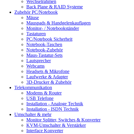
Wechselrahmen
Back Plane & RAID Systeme
Zubehör PC/Notebook
Mäuse
Mauspads & Handgelenkauflagen
Monitor- / Notebookständer
Tastaturen
PC/Notebook Sicherheit
Notebook-Taschen
Notebook-Zubehör
Maus-Tastatur-Sets
Lautsprecher
Webcams
Headsets & Mikrofone
Laufwerke & Adapter
3D-Drucker & Zubehör
Telekommunikation
Modems & Router
USB Telefone
Installation - Analoge Technik
Installation - ISDN Technik
Umschalter & mehr
Monitor Splitter, Switches & Konverter
KVM-Umschalter & Verstärker
Interface Konverter