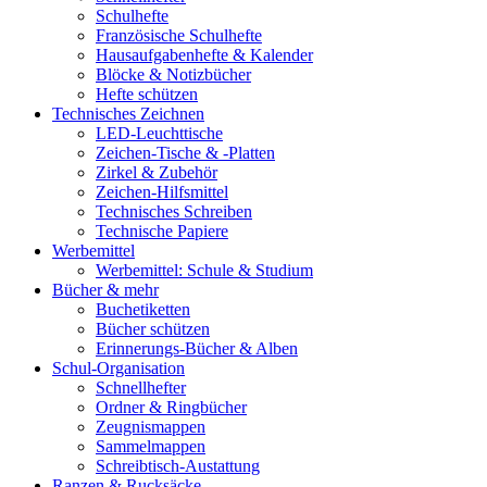
Schulhefte
Französische Schulhefte
Hausaufgabenhefte & Kalender
Blöcke & Notizbücher
Hefte schützen
Technisches Zeichnen
LED-Leuchttische
Zeichen-Tische & -Platten
Zirkel & Zubehör
Zeichen-Hilfsmittel
Technisches Schreiben
Technische Papiere
Werbemittel
Werbemittel: Schule & Studium
Bücher & mehr
Buchetiketten
Bücher schützen
Erinnerungs-Bücher & Alben
Schul-Organisation
Schnellhefter
Ordner & Ringbücher
Zeugnismappen
Sammelmappen
Schreibtisch-Austattung
Ranzen & Rucksäcke