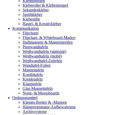
Klebepistolen
Kleberoller & Klebestempel
Sekundenkleber
Sprühkleber
Klebestifte
Bastel- & Kreativkleber
Kommunikation
Flipcharts
Flipchart- & Whiteboard-Marker
Haftmagnete & Magnetstreifen
Pinnwandtafeln
Weißwandtafeln (stationär)
Weißwandtafeln (mobil)
Weißwandtafel-Zubehör
Wandtafel-Folien
Magnettafeln
Kombitafeln
Kreidetafeln
Klapptafeln
Glas-Magnettafeln
Notiz- & Memoboards
Ordnungsmittel
Klemm-Bretter & -Mappen
Hängeregistratur-Aufbewahrung
Archivsysteme