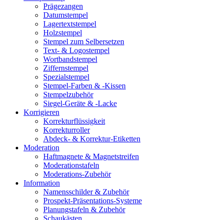
Prägezangen
Datumstempel
Lagertextstempel
Holzstempel
Stempel zum Selbersetzen
Text- & Logostempel
Wortbandstempel
Ziffernstempel
Spezialstempel
Stempel-Farben & -Kissen
Stempelzubehör
Siegel-Geräte & -Lacke
Korrigieren
Korrekturflüssigkeit
Korrekturroller
Abdeck- & Korrektur-Etiketten
Moderation
Haftmagnete & Magnetstreifen
Moderationstafeln
Moderations-Zubehör
Information
Namensschilder & Zubehör
Prospekt-Präsentations-Systeme
Planungstafeln & Zubehör
Schaukästen