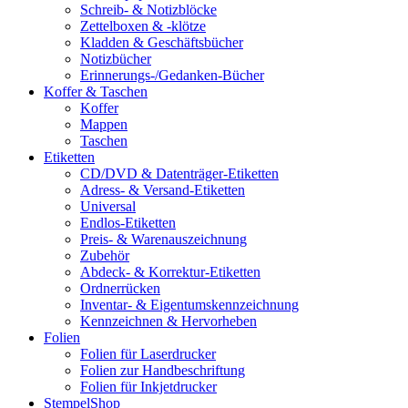
Schreib- & Notizblöcke
Zettelboxen & -klötze
Kladden & Geschäftsbücher
Notizbücher
Erinnerungs-/Gedanken-Bücher
Koffer & Taschen
Koffer
Mappen
Taschen
Etiketten
CD/DVD & Datenträger-Etiketten
Adress- & Versand-Etiketten
Universal
Endlos-Etiketten
Preis- & Warenauszeichnung
Zubehör
Abdeck- & Korrektur-Etiketten
Ordnerrücken
Inventar- & Eigentumskennzeichnung
Kennzeichnen & Hervorheben
Folien
Folien für Laserdrucker
Folien zur Handbeschriftung
Folien für Inkjetdrucker
StempelShop