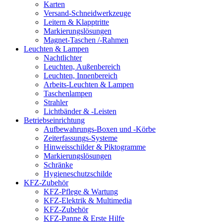
Karten
Versand-Schneidwerkzeuge
Leitern & Klapptritte
Markierungslösungen
Magnet-Taschen /-Rahmen
Leuchten & Lampen
Nachtlichter
Leuchten, Außenbereich
Leuchten, Innenbereich
Arbeits-Leuchten & Lampen
Taschenlampen
Strahler
Lichtbänder & -Leisten
Betriebseinrichtung
Aufbewahrungs-Boxen und -Körbe
Zeiterfassungs-Systeme
Hinweisschilder & Piktogramme
Markierungslösungen
Schränke
Hygieneschutzschilde
KFZ-Zubehör
KFZ-Pflege & Wartung
KFZ-Elektrik & Multimedia
KFZ-Zubehör
KFZ-Panne & Erste Hilfe