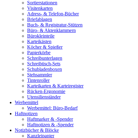
Sortierstationen
Visitenkarten
Adress- & Telefon-Bücher
Briefablagen
Buch- & Registratur-Stützen
Büro- & Aktenklammern
Bürokleinteile
Karteikästen
Köcher & Spießer
Papierkörbe
Schreibunterlagen
Schreibtisch-Sets
Schubladenboxen
Stehsammler
Tintenroller
Karteikarten & Karteiregister
Rücken-Ergonomie
Utensilienständer
Werbemittel
Werbemittel: Büro-Bedarf
Haftnotizen
Haftmarker & -Spender
Haftnotizen & -Spender
Notizbücher & Blöcke
Kanzleipapier