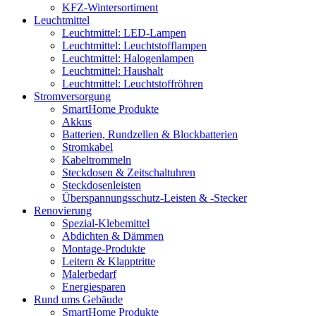
KFZ-Wintersortiment
Leuchtmittel
Leuchtmittel: LED-Lampen
Leuchtmittel: Leuchtstofflampen
Leuchtmittel: Halogenlampen
Leuchtmittel: Haushalt
Leuchtmittel: Leuchtstoffröhren
Stromversorgung
SmartHome Produkte
Akkus
Batterien, Rundzellen & Blockbatterien
Stromkabel
Kabeltrommeln
Steckdosen & Zeitschaltuhren
Steckdosenleisten
Überspannungsschutz-Leisten & -Stecker
Renovierung
Spezial-Klebemittel
Abdichten & Dämmen
Montage-Produkte
Leitern & Klapptritte
Malerbedarf
Energiesparen
Rund ums Gebäude
SmartHome Produkte