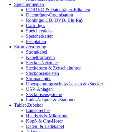
Speichermedien
CD/DVD & Datenträger-Etiketten
Datenträger-Organisation
Rohlinge: CD, DVD, Blu-Ray
Cartridges
Speichersticks
Speicherkarten
Festplatten
Stromversorgung
Stromkabel
Kabeltrommeln
Stecker-Netzteile
Steckdosen & Zeitschaltuhren
Steckdosenleisten
Stromadapter
Überspannungsschutz-Leisten & -Stecker
USV-Anlagen
Steckdosensysteme
Lade-Adapter & -Stationen
Tablet-Zubehör
Lautsprecher
Headsets & Mikrofone
Kopf- & Ohr-Hörer
Daten- & Ladekabel
Adapter