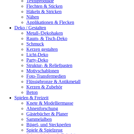
Textilprodukte
Flechten & Sticken
Häkeln & Stricken
Nähen
Applikationen & Flecken
Deko / Gestalten
Metall-/Dekohaken
Raum- & Tisch-Deko
Schmuck
Kerzen gestalten
Licht-Deko
Party-Deko
Struktur- & Reliefpasten
Motivschablonen
Foto-Transfermedien
Flüssigbronze & Antikmetall
Kerzen & Zubehör
Beton
Spielen & Freizeit
Knete & Modelliermasse
Ahnenforschung
Gästebücher & Planer
Sammelalben
Bügel- und Steckperlen
Spiele & Spielzeug