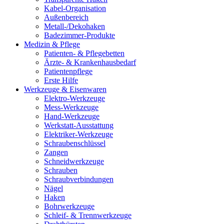
Kabel-Organisation
Außenbereich
Metall-/Dekohaken
Badezimmer-Produkte
Medizin & Pflege
Patienten- & Pflegebetten
Ärzte- & Krankenhausbedarf
Patientenpflege
Erste Hilfe
Werkzeuge & Eisenwaren
Elektro-Werkzeuge
Mess-Werkzeuge
Hand-Werkzeuge
Werkstatt-Ausstattung
Elektriker-Werkzeuge
Schraubenschlüssel
Zangen
Schneidwerkzeuge
Schrauben
Schraubverbindungen
Nägel
Haken
Bohrwerkzeuge
Schleif- & Trennwerkzeuge