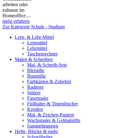
arbeiten oder
zuhause im
Homeoffice....
mehr erfahren
Zur Kategorie Schule - Studium
Lern- & Lehr-Mittel
Lernmittel
Lehrmittel
Taschenrechner
Malen & Schreiben
Mal- & Schreib-Sets
Bleistifte
Buntstifte
Farbkästen & Zubehör
Radierer
Spitzer
Fasermaler
Füllhalter & Tintenlöscher
Kreiden
Mal- & Zeichen-Papiere
Wachsmaler & Gelmalstifte
Sammelmappen
Hefte, Blöcke & mehr
Schnellhefter