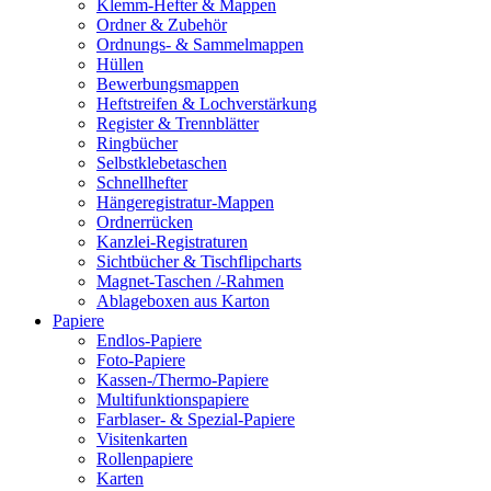
Klemm-Hefter & Mappen
Ordner & Zubehör
Ordnungs- & Sammelmappen
Hüllen
Bewerbungsmappen
Heftstreifen & Lochverstärkung
Register & Trennblätter
Ringbücher
Selbstklebetaschen
Schnellhefter
Hängeregistratur-Mappen
Ordnerrücken
Kanzlei-Registraturen
Sichtbücher & Tischflipcharts
Magnet-Taschen /-Rahmen
Ablageboxen aus Karton
Papiere
Endlos-Papiere
Foto-Papiere
Kassen-/Thermo-Papiere
Multifunktionspapiere
Farblaser- & Spezial-Papiere
Visitenkarten
Rollenpapiere
Karten