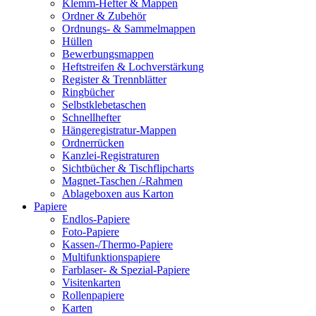
Klemm-Hefter & Mappen
Ordner & Zubehör
Ordnungs- & Sammelmappen
Hüllen
Bewerbungsmappen
Heftstreifen & Lochverstärkung
Register & Trennblätter
Ringbücher
Selbstklebetaschen
Schnellhefter
Hängeregistratur-Mappen
Ordnerrücken
Kanzlei-Registraturen
Sichtbücher & Tischflipcharts
Magnet-Taschen /-Rahmen
Ablageboxen aus Karton
Papiere
Endlos-Papiere
Foto-Papiere
Kassen-/Thermo-Papiere
Multifunktionspapiere
Farblaser- & Spezial-Papiere
Visitenkarten
Rollenpapiere
Karten