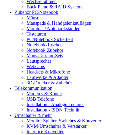
Wechselrahmen
Back Plane & RAID Systeme
Zubehör PC/Notebook
Mäuse
Mauspads & Handgelenkauflagen
Monitor- / Notebookständer
Tastaturen
PC/Notebook Sicherheit
Notebook-Taschen
Notebook-Zubehör
Maus-Tastatur-Sets
Lautsprecher
Webcams
Headsets & Mikrofone
Laufwerke & Adapter
3D-Drucker & Zubehör
Telekommunikation
Modems & Router
USB Telefone
Installation - Analoge Technik
Installation - ISDN Technik
Umschalter & mehr
Monitor Splitter, Switches & Konverter
KVM-Umschalter & Verstärker
Interface Konverter