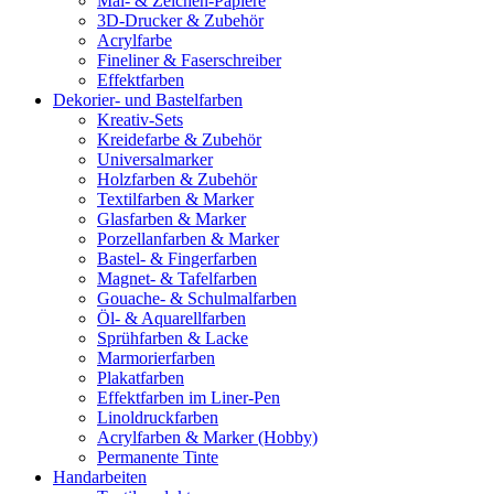
Mal- & Zeichen-Papiere
3D-Drucker & Zubehör
Acrylfarbe
Fineliner & Faserschreiber
Effektfarben
Dekorier- und Bastelfarben
Kreativ-Sets
Kreidefarbe & Zubehör
Universalmarker
Holzfarben & Zubehör
Textilfarben & Marker
Glasfarben & Marker
Porzellanfarben & Marker
Bastel- & Fingerfarben
Magnet- & Tafelfarben
Gouache- & Schulmalfarben
Öl- & Aquarellfarben
Sprühfarben & Lacke
Marmorierfarben
Plakatfarben
Effektfarben im Liner-Pen
Linoldruckfarben
Acrylfarben & Marker (Hobby)
Permanente Tinte
Handarbeiten