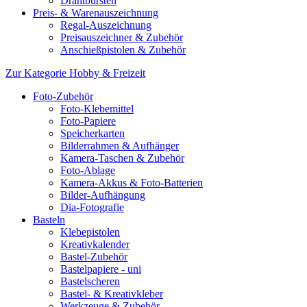
Drahtbürsten
Preis- & Warenauszeichnung
Regal-Auszeichnung
Preisauszeichner & Zubehör
Anschießpistolen & Zubehör
Zur Kategorie Hobby & Freizeit
Foto-Zubehör
Foto-Klebemittel
Foto-Papiere
Speicherkarten
Bilderrahmen & Aufhänger
Kamera-Taschen & Zubehör
Foto-Ablage
Kamera-Akkus & Foto-Batterien
Bilder-Aufhängung
Dia-Fotografie
Basteln
Klebepistolen
Kreativkalender
Bastel-Zubehör
Bastelpapiere - uni
Bastelscheren
Bastel- & Kreativkleber
Werkzeuge & Zubehör