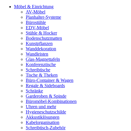
Möbel & Einrichtung
AV-Möbel
Planhalter-Systeme
Bürostühle
EDV-Möbel
Stühle & Hocker
Bodenschutzmatten
Kunstpflanzen
Wanddekoration
Wandleisten
Glas-Magnettafeln
Konferenztische
Schreibtische
Tische & Theken
Büro-Container & Wagen
Regale & Sideboards
Schränke
Garderoben & Spinde
Büromöbel-Kombinationen
Uhren und mehr
Hygieneschutzschilde
Akkustiklösungen
Kabelorganisation
Schreibtisch-Zubehör