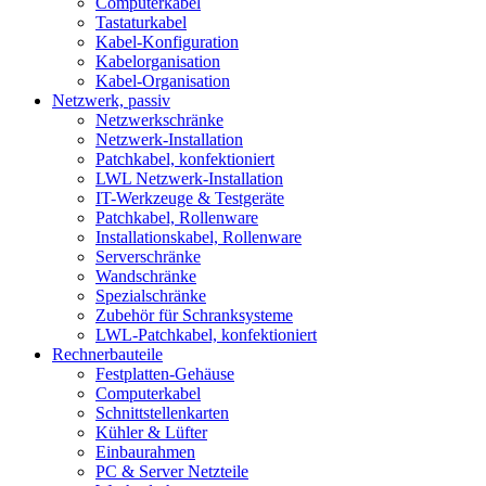
Computerkabel
Tastaturkabel
Kabel-Konfiguration
Kabelorganisation
Kabel-Organisation
Netzwerk, passiv
Netzwerkschränke
Netzwerk-Installation
Patchkabel, konfektioniert
LWL Netzwerk-Installation
IT-Werkzeuge & Testgeräte
Patchkabel, Rollenware
Installationskabel, Rollenware
Serverschränke
Wandschränke
Spezialschränke
Zubehör für Schranksysteme
LWL-Patchkabel, konfektioniert
Rechnerbauteile
Festplatten-Gehäuse
Computerkabel
Schnittstellenkarten
Kühler & Lüfter
Einbaurahmen
PC & Server Netzteile