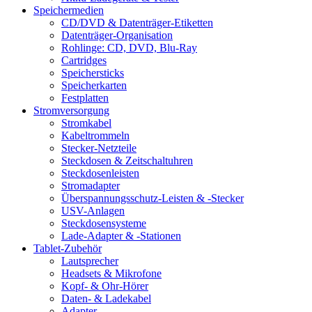
Speichermedien
CD/DVD & Datenträger-Etiketten
Datenträger-Organisation
Rohlinge: CD, DVD, Blu-Ray
Cartridges
Speichersticks
Speicherkarten
Festplatten
Stromversorgung
Stromkabel
Kabeltrommeln
Stecker-Netzteile
Steckdosen & Zeitschaltuhren
Steckdosenleisten
Stromadapter
Überspannungsschutz-Leisten & -Stecker
USV-Anlagen
Steckdosensysteme
Lade-Adapter & -Stationen
Tablet-Zubehör
Lautsprecher
Headsets & Mikrofone
Kopf- & Ohr-Hörer
Daten- & Ladekabel
Adapter