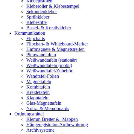
Klebepistolen
Kleberoller & Klebestempel
Sekundenkleber
Sprühkleber
Klebestifte
Bastel- & Kreativkleber
Kommunikation
Flipcharts
Flipchart- & Whiteboard-Marker
Haftmagnete & Magnetstreifen
Pinnwandtafeln
Weißwandtafeln (stationär)
Weißwandtafeln (mobil)
Weißwandtafel-Zubehör
Wandtafel-Folien
Magnettafeln
Kombitafeln
Kreidetafeln
Klapptafeln
Glas-Magnettafeln
Notiz- & Memoboards
Ordnungsmittel
Klemm-Bretter & -Mappen
Hängeregistratur-Aufbewahrung
Archivsysteme