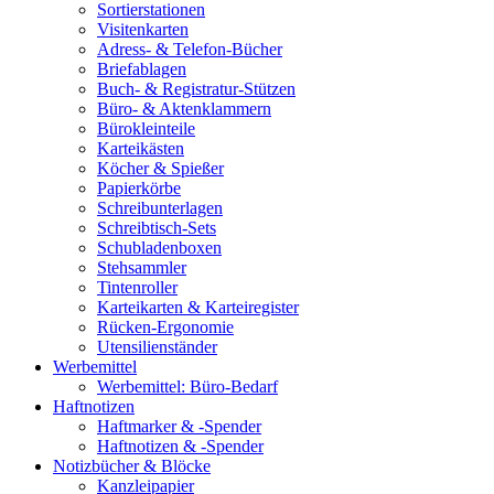
Sortierstationen
Visitenkarten
Adress- & Telefon-Bücher
Briefablagen
Buch- & Registratur-Stützen
Büro- & Aktenklammern
Bürokleinteile
Karteikästen
Köcher & Spießer
Papierkörbe
Schreibunterlagen
Schreibtisch-Sets
Schubladenboxen
Stehsammler
Tintenroller
Karteikarten & Karteiregister
Rücken-Ergonomie
Utensilienständer
Werbemittel
Werbemittel: Büro-Bedarf
Haftnotizen
Haftmarker & -Spender
Haftnotizen & -Spender
Notizbücher & Blöcke
Kanzleipapier