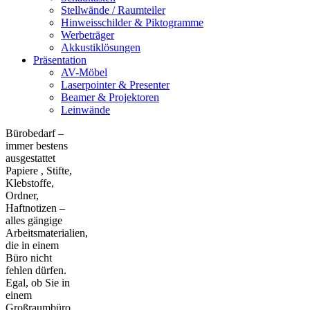
Stellwände / Raumteiler
Hinweisschilder & Piktogramme
Werbeträger
Akkustiklösungen
Präsentation
AV-Möbel
Laserpointer & Presenter
Beamer & Projektoren
Leinwände
Bürobedarf –
immer bestens
ausgestattet
Papiere , Stifte,
Klebstoffe,
Ordner,
Haftnotizen –
alles gängige
Arbeitsmaterialien,
die in einem
Büro nicht
fehlen dürfen.
Egal, ob Sie in
einem
Großraumbüro