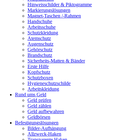
Hinweisschilder & Piktogramme
Markierungslösungen
Magnet-Taschen /-Rahmen
Handschuhe
Arbeitsschuhe
Schutzkleidung
Atemschutz
Augenschutz
Gehörschutz
Brandschutz
Sicherheits-Matten & Bänder
Erste Hilfe
Kopfschutz
Schutzboxen
Hygieneschutzschilde
Arbeitskleidung
Rund ums Geld
Geld prüfen
Geld zählen
Geld aufbewahren
Geldbörsen
Befestigungslösungen
Bilder-Aufhängung
Allzweck-Haken
Transparente Haken