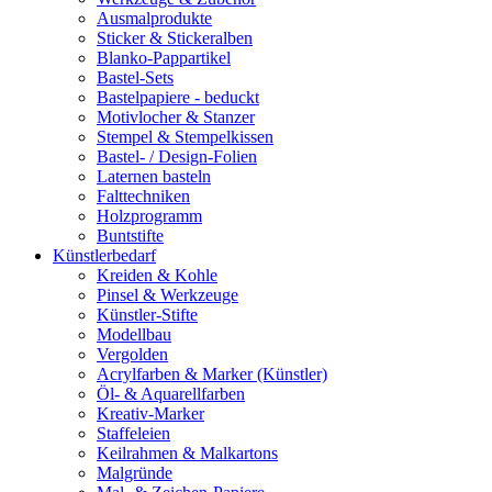
Ausmalprodukte
Sticker & Stickeralben
Blanko-Pappartikel
Bastel-Sets
Bastelpapiere - beduckt
Motivlocher & Stanzer
Stempel & Stempelkissen
Bastel- / Design-Folien
Laternen basteln
Falttechniken
Holzprogramm
Buntstifte
Künstlerbedarf
Kreiden & Kohle
Pinsel & Werkzeuge
Künstler-Stifte
Modellbau
Vergolden
Acrylfarben & Marker (Künstler)
Öl- & Aquarellfarben
Kreativ-Marker
Staffeleien
Keilrahmen & Malkartons
Malgründe