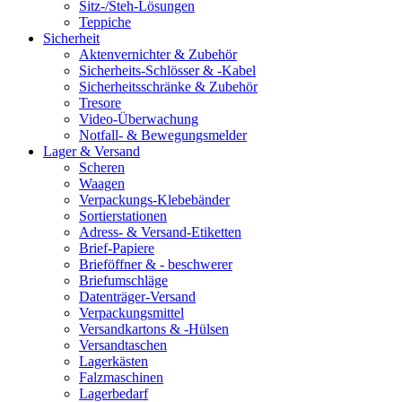
Sitz-/Steh-Lösungen
Teppiche
Sicherheit
Aktenvernichter & Zubehör
Sicherheits-Schlösser & -Kabel
Sicherheitsschränke & Zubehör
Tresore
Video-Überwachung
Notfall- & Bewegungsmelder
Lager & Versand
Scheren
Waagen
Verpackungs-Klebebänder
Sortierstationen
Adress- & Versand-Etiketten
Brief-Papiere
Brieföffner & - beschwerer
Briefumschläge
Datenträger-Versand
Verpackungsmittel
Versandkartons & -Hülsen
Versandtaschen
Lagerkästen
Falzmaschinen
Lagerbedarf