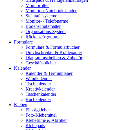
Mauspads & Handgelenkauflagen
Monitorfilter
Monitor- / Notebookständer
Sichttafelsysteme
Monitor- / Telefonarme
Bodenschutzmatten
Organisations-System
Rücken-Ergonomie
Formulare
Formulare & Formularbücher
Durchschreibe- & Kohlepapier
Diagrammscheiben & Zubehör
Geschäftsbücher
Kalender
Kalender & Terminplaner
Wandkalender
Tischkalender
Kreativkalender
Taschenkalender
Buchkalender
Kleben
Flüssigkleber
Foto-Klebemittel
Klebefilme & Abroller
Klebepads