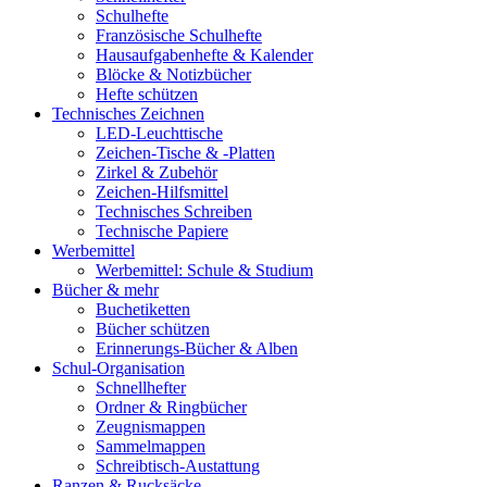
Schulhefte
Französische Schulhefte
Hausaufgabenhefte & Kalender
Blöcke & Notizbücher
Hefte schützen
Technisches Zeichnen
LED-Leuchttische
Zeichen-Tische & -Platten
Zirkel & Zubehör
Zeichen-Hilfsmittel
Technisches Schreiben
Technische Papiere
Werbemittel
Werbemittel: Schule & Studium
Bücher & mehr
Buchetiketten
Bücher schützen
Erinnerungs-Bücher & Alben
Schul-Organisation
Schnellhefter
Ordner & Ringbücher
Zeugnismappen
Sammelmappen
Schreibtisch-Austattung
Ranzen & Rucksäcke