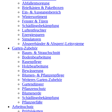
Abfallentsorgung
Briefkästen & Paketboxen
Ein- & Ausgangsbereich
Wintersortiment
Fenster & Türen
Schädlingsbekämpfung
Luftentfeuchter
Energiesparen
Simulatoren
Absperrbänder & Absperr/-Leitsysteme
Garten-Zubehör
Baum- & Strauchschnitt
Bodenbearbeitung
Rasenpflege
Holzbearbeitung
Bewässerung
Blumen- & Pflanzenpflege
Weiteres Garten-Zubehör
Gartendünger
Pflanzenschutz
Blumenerde
Schädlingsbekämpfung
Pflanzgefäße
Arbeitsschutz
Prüfplaketten