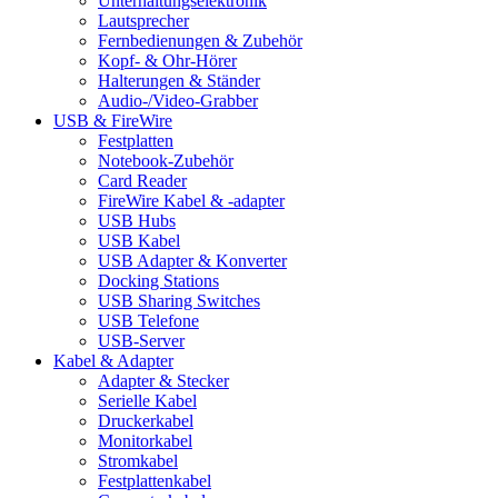
Unterhaltungselektronik
Lautsprecher
Fernbedienungen & Zubehör
Kopf- & Ohr-Hörer
Halterungen & Ständer
Audio-/Video-Grabber
USB & FireWire
Festplatten
Notebook-Zubehör
Card Reader
FireWire Kabel & -adapter
USB Hubs
USB Kabel
USB Adapter & Konverter
Docking Stations
USB Sharing Switches
USB Telefone
USB-Server
Kabel & Adapter
Adapter & Stecker
Serielle Kabel
Druckerkabel
Monitorkabel
Stromkabel
Festplattenkabel