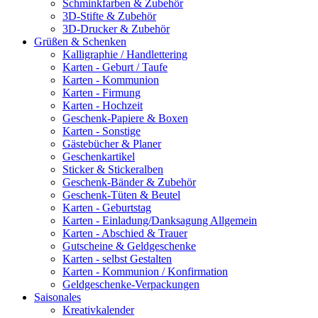
Schminkfarben & Zubehör
3D-Stifte & Zubehör
3D-Drucker & Zubehör
Grüßen & Schenken
Kalligraphie / Handlettering
Karten - Geburt / Taufe
Karten - Kommunion
Karten - Firmung
Karten - Hochzeit
Geschenk-Papiere & Boxen
Karten - Sonstige
Gästebücher & Planer
Geschenkartikel
Sticker & Stickeralben
Geschenk-Bänder & Zubehör
Geschenk-Tüten & Beutel
Karten - Geburtstag
Karten - Einladung/Danksagung Allgemein
Karten - Abschied & Trauer
Gutscheine & Geldgeschenke
Karten - selbst Gestalten
Karten - Kommunion / Konfirmation
Geldgeschenke-Verpackungen
Saisonales
Kreativkalender