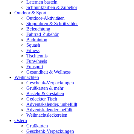
Laternen basteln
Schminkfarben & Zubehör
Outdoor & Sport
Outdoor-Aktivitäten
Stoppuhren & Schrittzähler
Beleuchtung
Fahrrad-Zubehör
Badminton
Squash
Fitness
Tischtennis
Funwheels
Funsport
Gesundheit & Wellness
Weihnachten
Geschenk-Verpackungen
Grußkarten & mehr
Basteln & Gestalten
Gedeckter Tisch
Adventskalender, unbefüllt
Adventskalender, befüllt
Weihnachtsleckereien
Ostern
Grußkarten
Geschenk-Verpackungen