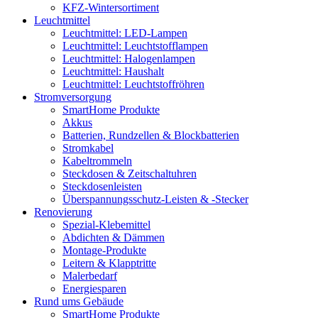
KFZ-Wintersortiment
Leuchtmittel
Leuchtmittel: LED-Lampen
Leuchtmittel: Leuchtstofflampen
Leuchtmittel: Halogenlampen
Leuchtmittel: Haushalt
Leuchtmittel: Leuchtstoffröhren
Stromversorgung
SmartHome Produkte
Akkus
Batterien, Rundzellen & Blockbatterien
Stromkabel
Kabeltrommeln
Steckdosen & Zeitschaltuhren
Steckdosenleisten
Überspannungsschutz-Leisten & -Stecker
Renovierung
Spezial-Klebemittel
Abdichten & Dämmen
Montage-Produkte
Leitern & Klapptritte
Malerbedarf
Energiesparen
Rund ums Gebäude
SmartHome Produkte