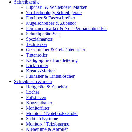
Schreibgeräte
Flipchart- & Whiteboard-Marker
5th Technology Schreibgeräte
Fineliner & Faserschreiber
Kugelschreiber & Zubehör
Permanentmarker & Non-Permanentmarker
Schreibgeräte-Sets
Spezialmarker
Textmarker
Gelschreiber & Gel-Tintenroller
Tintenroller
Kalligraphie / Handlettering
Lackmarker
Kreativ-Marker
Füllhalter & Tintenlöscher
Schreibtisch & mehr
Heftgeräte & Zubehör
Locher
Fußstützen
Konzepthalter
Monitorfilter
Monitor- / Notebookständer
Sichttafelsysteme
Monitor- / Telefonarme
Klebefilme & Abroller