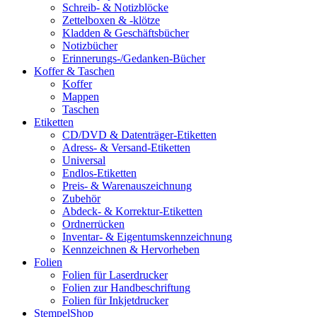
Schreib- & Notizblöcke
Zettelboxen & -klötze
Kladden & Geschäftsbücher
Notizbücher
Erinnerungs-/Gedanken-Bücher
Koffer & Taschen
Koffer
Mappen
Taschen
Etiketten
CD/DVD & Datenträger-Etiketten
Adress- & Versand-Etiketten
Universal
Endlos-Etiketten
Preis- & Warenauszeichnung
Zubehör
Abdeck- & Korrektur-Etiketten
Ordnerrücken
Inventar- & Eigentumskennzeichnung
Kennzeichnen & Hervorheben
Folien
Folien für Laserdrucker
Folien zur Handbeschriftung
Folien für Inkjetdrucker
StempelShop