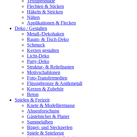
Textilprodukte
Flechten & Sticken
Häkeln & Stricken
Nähen
Applikationen & Flecken
Deko / Gestalten
Metall-/Dekohaken
Raum- & Tisch-Deko
Schmuck
Kerzen gestalten
Licht-Deko
Party-Deko
Struktur- & Reliefpasten
Motivschablonen
Foto-Transfermedien
Flüssigbronze & Antikmetall
Kerzen & Zubehör
Beton
Spielen & Freizeit
Knete & Modelliermasse
Ahnenforschung
Gästebücher & Planer
Sammelalben
Bügel- und Steckperlen
Spiele & Spielzeug