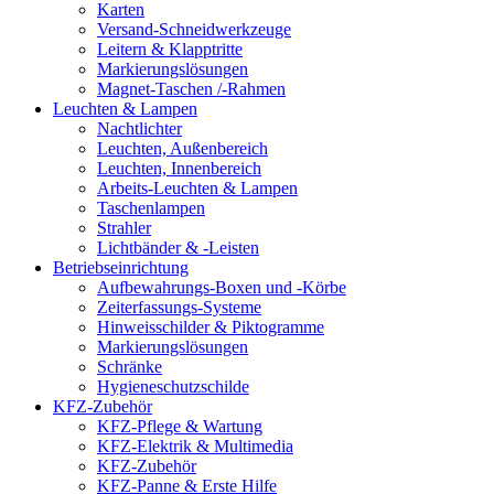
Karten
Versand-Schneidwerkzeuge
Leitern & Klapptritte
Markierungslösungen
Magnet-Taschen /-Rahmen
Leuchten & Lampen
Nachtlichter
Leuchten, Außenbereich
Leuchten, Innenbereich
Arbeits-Leuchten & Lampen
Taschenlampen
Strahler
Lichtbänder & -Leisten
Betriebseinrichtung
Aufbewahrungs-Boxen und -Körbe
Zeiterfassungs-Systeme
Hinweisschilder & Piktogramme
Markierungslösungen
Schränke
Hygieneschutzschilde
KFZ-Zubehör
KFZ-Pflege & Wartung
KFZ-Elektrik & Multimedia
KFZ-Zubehör
KFZ-Panne & Erste Hilfe