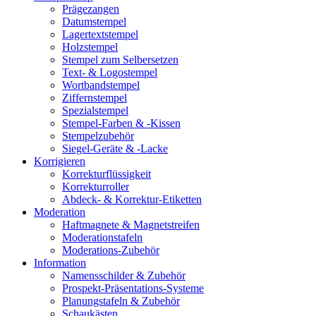
Prägezangen
Datumstempel
Lagertextstempel
Holzstempel
Stempel zum Selbersetzen
Text- & Logostempel
Wortbandstempel
Ziffernstempel
Spezialstempel
Stempel-Farben & -Kissen
Stempelzubehör
Siegel-Geräte & -Lacke
Korrigieren
Korrekturflüssigkeit
Korrekturroller
Abdeck- & Korrektur-Etiketten
Moderation
Haftmagnete & Magnetstreifen
Moderationstafeln
Moderations-Zubehör
Information
Namensschilder & Zubehör
Prospekt-Präsentations-Systeme
Planungstafeln & Zubehör
Schaukästen