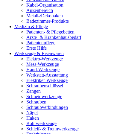
Kabel-Organisation
Außenbereich
Metall-/Dekohaken
Badezimmer-Produkte
Medizin & Pflege
Patienten- & Pflegebetten
Ärzte- & Krankenhausbedarf
Patientenpflege
Erste Hilfe
Werkzeuge & Eisenwaren
Elektro-Werkzeuge
Mess-Werkzeuge
Hand-Werkzeuge
Werkstatt-Ausstattung
Elektriker-Werkzeuge
Schraubenschlüssel
Zangen
Schneidwerkzeuge
Schrauben
Schraubverbindungen
Nägel
Haken
Bohrwerkzeuge
Schleif- & Trennwerkzeuge