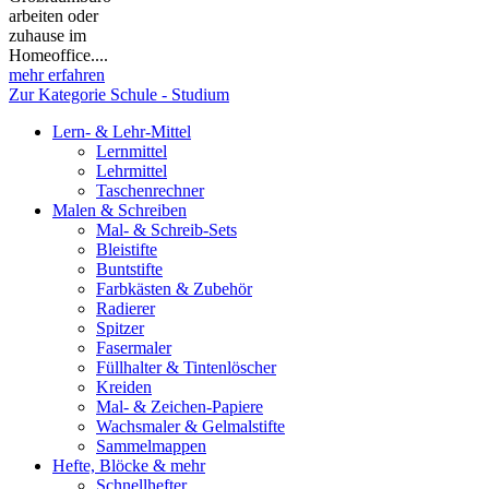
arbeiten oder
zuhause im
Homeoffice....
mehr erfahren
Zur Kategorie Schule - Studium
Lern- & Lehr-Mittel
Lernmittel
Lehrmittel
Taschenrechner
Malen & Schreiben
Mal- & Schreib-Sets
Bleistifte
Buntstifte
Farbkästen & Zubehör
Radierer
Spitzer
Fasermaler
Füllhalter & Tintenlöscher
Kreiden
Mal- & Zeichen-Papiere
Wachsmaler & Gelmalstifte
Sammelmappen
Hefte, Blöcke & mehr
Schnellhefter