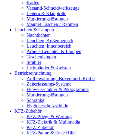
Karten
Versand-Schneidwerkzeuge
Leitern & Klapptritte
Markierungslösungen
Magnet-Taschen /-Rahmen
Leuchten & Lampen
Nachtlichter
Leuchten, Außenbereich
Leuchten, Innenbereich
Arbeits-Leuchten & Lampen
Taschenlampen
Strahler
Lichtbänder & -Leisten
Betriebseinrichtung
Aufbewahrungs-Boxen und -Körbe
Zeiterfassungs-Systeme
Hinweisschilder & Piktogramme
Markierungslösungen
Schränke
Hygieneschutzschilde
KFZ-Zubehör
KFZ-Pflege & Wartung
KFZ-Elektrik & Multimedia
KFZ-Zubehör
KFZ-Panne & Erste Hilfe