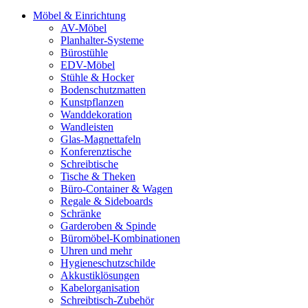
Möbel & Einrichtung
AV-Möbel
Planhalter-Systeme
Bürostühle
EDV-Möbel
Stühle & Hocker
Bodenschutzmatten
Kunstpflanzen
Wanddekoration
Wandleisten
Glas-Magnettafeln
Konferenztische
Schreibtische
Tische & Theken
Büro-Container & Wagen
Regale & Sideboards
Schränke
Garderoben & Spinde
Büromöbel-Kombinationen
Uhren und mehr
Hygieneschutzschilde
Akkustiklösungen
Kabelorganisation
Schreibtisch-Zubehör