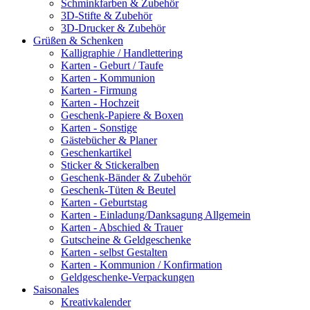
Schminkfarben & Zubehör
3D-Stifte & Zubehör
3D-Drucker & Zubehör
Grüßen & Schenken
Kalligraphie / Handlettering
Karten - Geburt / Taufe
Karten - Kommunion
Karten - Firmung
Karten - Hochzeit
Geschenk-Papiere & Boxen
Karten - Sonstige
Gästebücher & Planer
Geschenkartikel
Sticker & Stickeralben
Geschenk-Bänder & Zubehör
Geschenk-Tüten & Beutel
Karten - Geburtstag
Karten - Einladung/Danksagung Allgemein
Karten - Abschied & Trauer
Gutscheine & Geldgeschenke
Karten - selbst Gestalten
Karten - Kommunion / Konfirmation
Geldgeschenke-Verpackungen
Saisonales
Kreativkalender