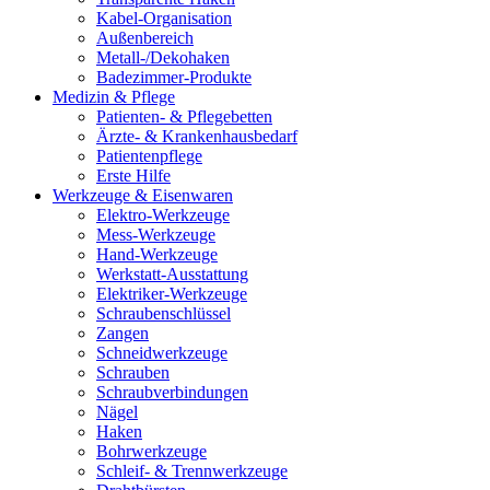
Kabel-Organisation
Außenbereich
Metall-/Dekohaken
Badezimmer-Produkte
Medizin & Pflege
Patienten- & Pflegebetten
Ärzte- & Krankenhausbedarf
Patientenpflege
Erste Hilfe
Werkzeuge & Eisenwaren
Elektro-Werkzeuge
Mess-Werkzeuge
Hand-Werkzeuge
Werkstatt-Ausstattung
Elektriker-Werkzeuge
Schraubenschlüssel
Zangen
Schneidwerkzeuge
Schrauben
Schraubverbindungen
Nägel
Haken
Bohrwerkzeuge
Schleif- & Trennwerkzeuge