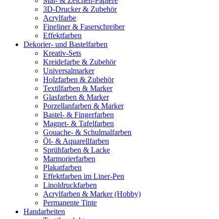
Mal- & Zeichen-Papiere
3D-Drucker & Zubehör
Acrylfarbe
Fineliner & Faserschreiber
Effektfarben
Dekorier- und Bastelfarben
Kreativ-Sets
Kreidefarbe & Zubehör
Universalmarker
Holzfarben & Zubehör
Textilfarben & Marker
Glasfarben & Marker
Porzellanfarben & Marker
Bastel- & Fingerfarben
Magnet- & Tafelfarben
Gouache- & Schulmalfarben
Öl- & Aquarellfarben
Sprühfarben & Lacke
Marmorierfarben
Plakatfarben
Effektfarben im Liner-Pen
Linoldruckfarben
Acrylfarben & Marker (Hobby)
Permanente Tinte
Handarbeiten