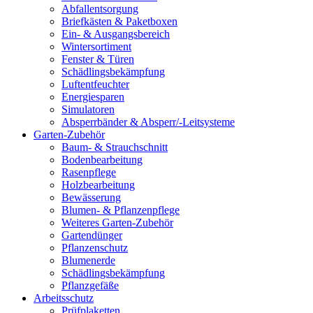
Abfallentsorgung
Briefkästen & Paketboxen
Ein- & Ausgangsbereich
Wintersortiment
Fenster & Türen
Schädlingsbekämpfung
Luftentfeuchter
Energiesparen
Simulatoren
Absperrbänder & Absperr/-Leitsysteme
Garten-Zubehör
Baum- & Strauchschnitt
Bodenbearbeitung
Rasenpflege
Holzbearbeitung
Bewässerung
Blumen- & Pflanzenpflege
Weiteres Garten-Zubehör
Gartendünger
Pflanzenschutz
Blumenerde
Schädlingsbekämpfung
Pflanzgefäße
Arbeitsschutz
Prüfplaketten