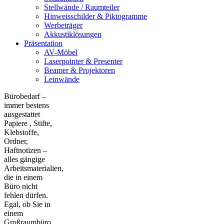
Stellwände / Raumteiler
Hinweisschilder & Piktogramme
Werbeträger
Akkustiklösungen
Präsentation
AV-Möbel
Laserpointer & Presenter
Beamer & Projektoren
Leinwände
Bürobedarf –
immer bestens
ausgestattet
Papiere , Stifte,
Klebstoffe,
Ordner,
Haftnotizen –
alles gängige
Arbeitsmaterialien,
die in einem
Büro nicht
fehlen dürfen.
Egal, ob Sie in
einem
Großraumbüro