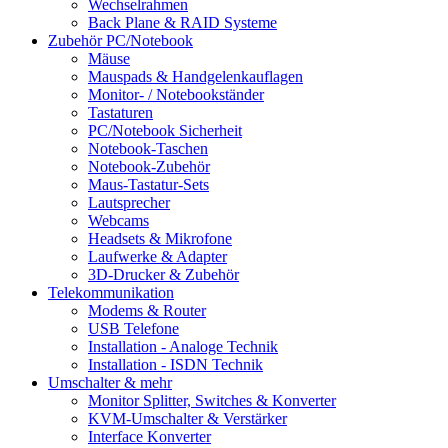
Wechselrahmen
Back Plane & RAID Systeme
Zubehör PC/Notebook
Mäuse
Mauspads & Handgelenkauflagen
Monitor- / Notebookständer
Tastaturen
PC/Notebook Sicherheit
Notebook-Taschen
Notebook-Zubehör
Maus-Tastatur-Sets
Lautsprecher
Webcams
Headsets & Mikrofone
Laufwerke & Adapter
3D-Drucker & Zubehör
Telekommunikation
Modems & Router
USB Telefone
Installation - Analoge Technik
Installation - ISDN Technik
Umschalter & mehr
Monitor Splitter, Switches & Konverter
KVM-Umschalter & Verstärker
Interface Konverter