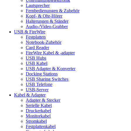
Unterhaltungselektronik
Lautsprecher
Fernbedienungen & Zubehör
Kopf- & Ohr-Hörer
Halterungen & Ständer
Audio-/Video-Grabber
USB & FireWire
Festplatten
Notebook-Zubehör
Card Reader
FireWire Kabel & -adapter
USB Hubs
USB Kabel
USB Adapter & Konverter
Docking Stations
USB Sharing Switches
USB Telefone
USB-Server
Kabel & Adapter
Adapter & Stecker
Serielle Kabel
Druckerkabel
Monitorkabel
Stromkabel
Festplattenkabel