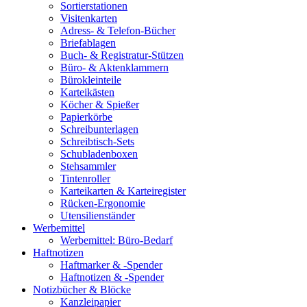
Sortierstationen
Visitenkarten
Adress- & Telefon-Bücher
Briefablagen
Buch- & Registratur-Stützen
Büro- & Aktenklammern
Bürokleinteile
Karteikästen
Köcher & Spießer
Papierkörbe
Schreibunterlagen
Schreibtisch-Sets
Schubladenboxen
Stehsammler
Tintenroller
Karteikarten & Karteiregister
Rücken-Ergonomie
Utensilienständer
Werbemittel
Werbemittel: Büro-Bedarf
Haftnotizen
Haftmarker & -Spender
Haftnotizen & -Spender
Notizbücher & Blöcke
Kanzleipapier