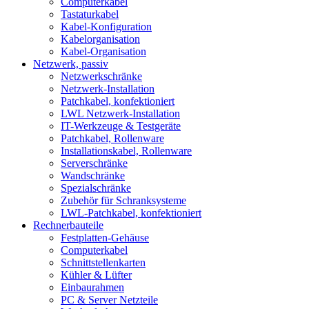
Computerkabel
Tastaturkabel
Kabel-Konfiguration
Kabelorganisation
Kabel-Organisation
Netzwerk, passiv
Netzwerkschränke
Netzwerk-Installation
Patchkabel, konfektioniert
LWL Netzwerk-Installation
IT-Werkzeuge & Testgeräte
Patchkabel, Rollenware
Installationskabel, Rollenware
Serverschränke
Wandschränke
Spezialschränke
Zubehör für Schranksysteme
LWL-Patchkabel, konfektioniert
Rechnerbauteile
Festplatten-Gehäuse
Computerkabel
Schnittstellenkarten
Kühler & Lüfter
Einbaurahmen
PC & Server Netzteile