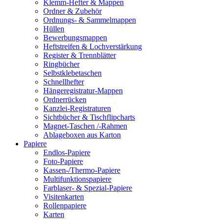
Klemm-Hefter & Mappen
Ordner & Zubehör
Ordnungs- & Sammelmappen
Hüllen
Bewerbungsmappen
Heftstreifen & Lochverstärkung
Register & Trennblätter
Ringbücher
Selbstklebetaschen
Schnellhefter
Hängeregistratur-Mappen
Ordnerrücken
Kanzlei-Registraturen
Sichtbücher & Tischflipcharts
Magnet-Taschen /-Rahmen
Ablageboxen aus Karton
Papiere
Endlos-Papiere
Foto-Papiere
Kassen-/Thermo-Papiere
Multifunktionspapiere
Farblaser- & Spezial-Papiere
Visitenkarten
Rollenpapiere
Karten