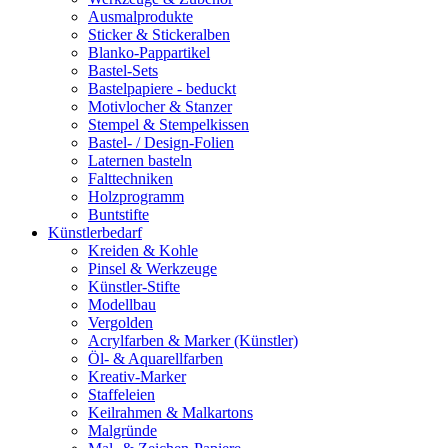
Ausmalprodukte
Sticker & Stickeralben
Blanko-Pappartikel
Bastel-Sets
Bastelpapiere - beduckt
Motivlocher & Stanzer
Stempel & Stempelkissen
Bastel- / Design-Folien
Laternen basteln
Falttechniken
Holzprogramm
Buntstifte
Künstlerbedarf
Kreiden & Kohle
Pinsel & Werkzeuge
Künstler-Stifte
Modellbau
Vergolden
Acrylfarben & Marker (Künstler)
Öl- & Aquarellfarben
Kreativ-Marker
Staffeleien
Keilrahmen & Malkartons
Malgründe