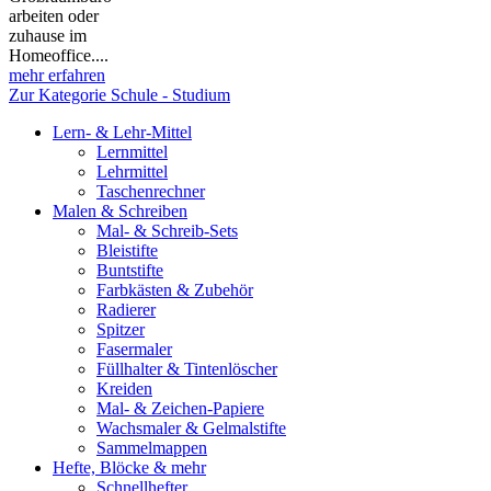
arbeiten oder
zuhause im
Homeoffice....
mehr erfahren
Zur Kategorie Schule - Studium
Lern- & Lehr-Mittel
Lernmittel
Lehrmittel
Taschenrechner
Malen & Schreiben
Mal- & Schreib-Sets
Bleistifte
Buntstifte
Farbkästen & Zubehör
Radierer
Spitzer
Fasermaler
Füllhalter & Tintenlöscher
Kreiden
Mal- & Zeichen-Papiere
Wachsmaler & Gelmalstifte
Sammelmappen
Hefte, Blöcke & mehr
Schnellhefter