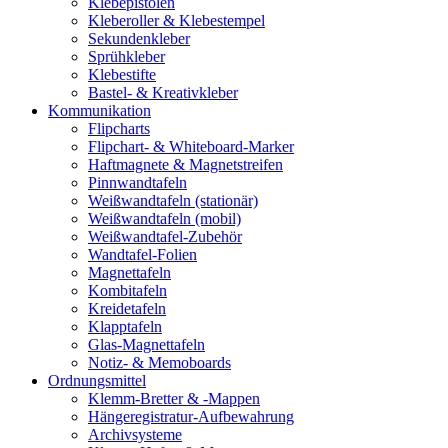
Klebepistolen
Kleberoller & Klebestempel
Sekundenkleber
Sprühkleber
Klebestifte
Bastel- & Kreativkleber
Kommunikation
Flipcharts
Flipchart- & Whiteboard-Marker
Haftmagnete & Magnetstreifen
Pinnwandtafeln
Weißwandtafeln (stationär)
Weißwandtafeln (mobil)
Weißwandtafel-Zubehör
Wandtafel-Folien
Magnettafeln
Kombitafeln
Kreidetafeln
Klapptafeln
Glas-Magnettafeln
Notiz- & Memoboards
Ordnungsmittel
Klemm-Bretter & -Mappen
Hängeregistratur-Aufbewahrung
Archivsysteme