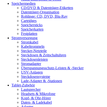
Speichermedien
CD/DVD & Datenträger-Etiketten
Datenträger-Organisation
Rohlinge: CD, DVD, Blu-Ray
Cartridges
Speichersticks
Speicherkarten
Festplatten
Stromversorgung
Stromkabel
Kabeltrommeln
Stecker-Netzteile
Steckdosen & Zeitschaltuhren
Steckdosenleisten
Stromadapter
Überspannungsschutz-Leisten & -Stecker
USV-Anlagen
Steckdosensysteme
Lade-Adapter & -Stationen
Tablet-Zubehör
Lautsprecher
Headsets & Mikrofone
Kopf- & Ohr-Hörer
Daten- & Ladekabel
Adapter