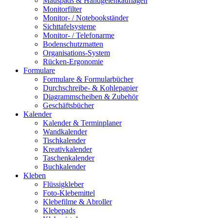
Mauspads & Handgelenkauflagen
Monitorfilter
Monitor- / Notebookständer
Sichttafelsysteme
Monitor- / Telefonarme
Bodenschutzmatten
Organisations-System
Rücken-Ergonomie
Formulare
Formulare & Formularbücher
Durchschreibe- & Kohlepapier
Diagrammscheiben & Zubehör
Geschäftsbücher
Kalender
Kalender & Terminplaner
Wandkalender
Tischkalender
Kreativkalender
Taschenkalender
Buchkalender
Kleben
Flüssigkleber
Foto-Klebemittel
Klebefilme & Abroller
Klebepads