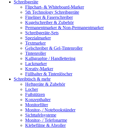
Schreibgeräte
Flipchart- & Whiteboard-Marker
5th Technology Schreibgeräte
Fineliner & Faserschreiber
Kugelschreiber & Zubehör
Permanentmarker & Non-Permanentmarker
Schreibgeräte-Sets
Spezialmarker
Textmarker
Gelschreiber & Gel-Tintenroller
Tintenroller
Kalligraphie / Handlettering
Lackmarker
Kreativ-Marker
Füllhalter & Tintenlöscher
Schreibtisch & mehr
Heftgeräte & Zubehör
Locher
Fußstützen
Konzepthalter
Monitorfilter
Monitor- / Notebookständer
Sichttafelsysteme
Monitor- / Telefonarme
Klebefilme & Abroller