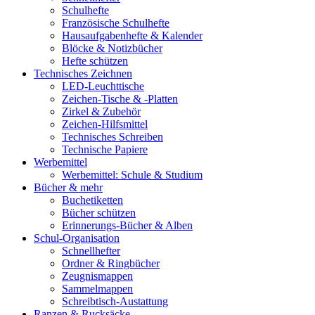
Schulhefte
Französische Schulhefte
Hausaufgabenhefte & Kalender
Blöcke & Notizbücher
Hefte schützen
Technisches Zeichnen
LED-Leuchttische
Zeichen-Tische & -Platten
Zirkel & Zubehör
Zeichen-Hilfsmittel
Technisches Schreiben
Technische Papiere
Werbemittel
Werbemittel: Schule & Studium
Bücher & mehr
Buchetiketten
Bücher schützen
Erinnerungs-Bücher & Alben
Schul-Organisation
Schnellhefter
Ordner & Ringbücher
Zeugnismappen
Sammelmappen
Schreibtisch-Austattung
Ranzen & Rucksäcke