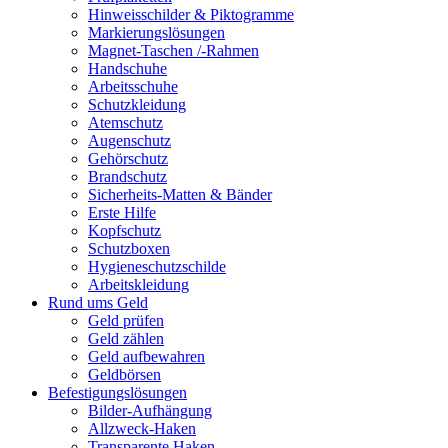
Hinweisschilder & Piktogramme
Markierungslösungen
Magnet-Taschen /-Rahmen
Handschuhe
Arbeitsschuhe
Schutzkleidung
Atemschutz
Augenschutz
Gehörschutz
Brandschutz
Sicherheits-Matten & Bänder
Erste Hilfe
Kopfschutz
Schutzboxen
Hygieneschutzschilde
Arbeitskleidung
Rund ums Geld
Geld prüfen
Geld zählen
Geld aufbewahren
Geldbörsen
Befestigungslösungen
Bilder-Aufhängung
Allzweck-Haken
Transparente Haken