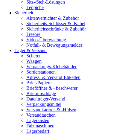
Sitz-/Steh-Lösungen
Teppiche
Sicherheit
Aktenvernichter & Zubehör
Sicherheits-Schlösser & -Kabel
Sicherheitsschränke & Zubehör
Tresore
Video-Überwachung
Notfall- & Bewegungsmelder
Lager & Versand
Scheren
Waagen
Verpackungs-Klebebänder
Sortierstationen
Adress- & Versand-Etiketten
Brief-Papiere
Brieföffner & - beschwerer
Briefumschläge
Datenträger-Versand
Verpackungsmittel
Versandkartons & -Hülsen
Versandtaschen
Lagerkästen
Falzmaschinen
Lagerbedarf