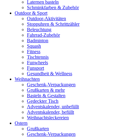
Laternen basteln
Schminkfarben & Zubehör
Outdoor & Sport
Outdoor-Aktivitäten
Stoppuhren & Schrittzähler
Beleuchtung
Fahrrad-Zubehör
Badminton
Squash
Fitness
Tischtennis
Funwheels
Funsport
Gesundheit & Wellness
Weihnachten
Geschenk-Verpackungen
Grußkarten & mehr
Basteln & Gestalten
Gedeckter Tisch
Adventskalender, unbefüllt
Adventskalender, befüllt
Weihnachtsleckereien
Ostern
Grußkarten
Geschenk-Verpackungen