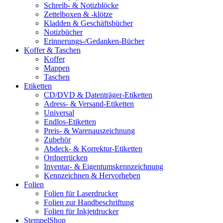
Schreib- & Notizblöcke
Zettelboxen & -klötze
Kladden & Geschäftsbücher
Notizbücher
Erinnerungs-/Gedanken-Bücher
Koffer & Taschen
Koffer
Mappen
Taschen
Etiketten
CD/DVD & Datenträger-Etiketten
Adress- & Versand-Etiketten
Universal
Endlos-Etiketten
Preis- & Warenauszeichnung
Zubehör
Abdeck- & Korrektur-Etiketten
Ordnerrücken
Inventar- & Eigentumskennzeichnung
Kennzeichnen & Hervorheben
Folien
Folien für Laserdrucker
Folien zur Handbeschriftung
Folien für Inkjetdrucker
StempelShop