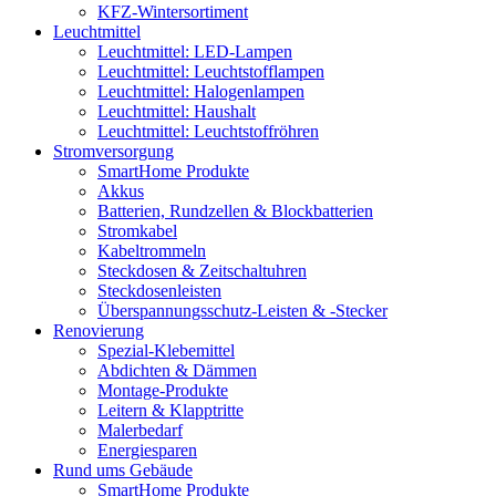
KFZ-Wintersortiment
Leuchtmittel
Leuchtmittel: LED-Lampen
Leuchtmittel: Leuchtstofflampen
Leuchtmittel: Halogenlampen
Leuchtmittel: Haushalt
Leuchtmittel: Leuchtstoffröhren
Stromversorgung
SmartHome Produkte
Akkus
Batterien, Rundzellen & Blockbatterien
Stromkabel
Kabeltrommeln
Steckdosen & Zeitschaltuhren
Steckdosenleisten
Überspannungsschutz-Leisten & -Stecker
Renovierung
Spezial-Klebemittel
Abdichten & Dämmen
Montage-Produkte
Leitern & Klapptritte
Malerbedarf
Energiesparen
Rund ums Gebäude
SmartHome Produkte