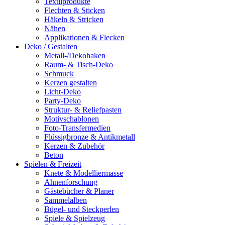
Textilprodukte
Flechten & Sticken
Häkeln & Stricken
Nähen
Applikationen & Flecken
Deko / Gestalten
Metall-/Dekohaken
Raum- & Tisch-Deko
Schmuck
Kerzen gestalten
Licht-Deko
Party-Deko
Struktur- & Reliefpasten
Motivschablonen
Foto-Transfermedien
Flüssigbronze & Antikmetall
Kerzen & Zubehör
Beton
Spielen & Freizeit
Knete & Modelliermasse
Ahnenforschung
Gästebücher & Planer
Sammelalben
Bügel- und Steckperlen
Spiele & Spielzeug