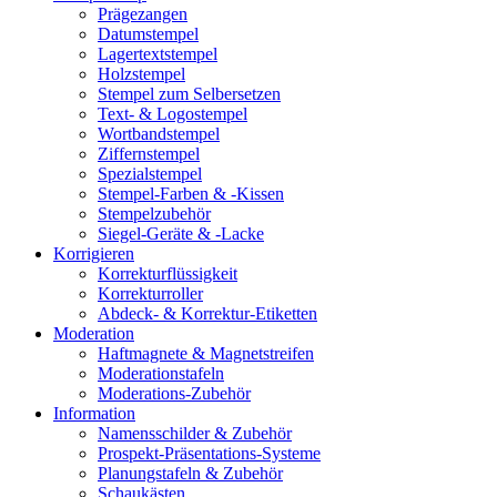
Prägezangen
Datumstempel
Lagertextstempel
Holzstempel
Stempel zum Selbersetzen
Text- & Logostempel
Wortbandstempel
Ziffernstempel
Spezialstempel
Stempel-Farben & -Kissen
Stempelzubehör
Siegel-Geräte & -Lacke
Korrigieren
Korrekturflüssigkeit
Korrekturroller
Abdeck- & Korrektur-Etiketten
Moderation
Haftmagnete & Magnetstreifen
Moderationstafeln
Moderations-Zubehör
Information
Namensschilder & Zubehör
Prospekt-Präsentations-Systeme
Planungstafeln & Zubehör
Schaukästen