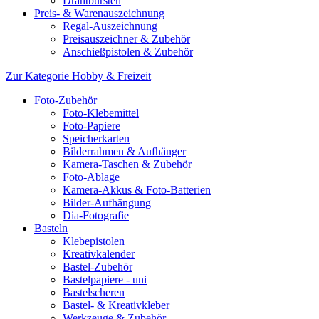
Drahtbürsten
Preis- & Warenauszeichnung
Regal-Auszeichnung
Preisauszeichner & Zubehör
Anschießpistolen & Zubehör
Zur Kategorie Hobby & Freizeit
Foto-Zubehör
Foto-Klebemittel
Foto-Papiere
Speicherkarten
Bilderrahmen & Aufhänger
Kamera-Taschen & Zubehör
Foto-Ablage
Kamera-Akkus & Foto-Batterien
Bilder-Aufhängung
Dia-Fotografie
Basteln
Klebepistolen
Kreativkalender
Bastel-Zubehör
Bastelpapiere - uni
Bastelscheren
Bastel- & Kreativkleber
Werkzeuge & Zubehör