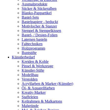
Ausmalprodukte
Sticker & Stickeralben
Blanko-Pappartikel
Bastel-Sets
Bastelpapiere - beduckt
Motivlocher & Stanzer
Stempel & Stempelkissen
Bastel- / Design-Folien
Laternen basteln
Falttechniken
Holzprogramm
Buntstifte
Künstlerbedarf
Kreiden & Kohle
Pinsel & Werkzeuge
Künstler-Stifte
Modellbau
Vergolden
Acrylfarben & Marker (Künstler)
Öl- & Aquarellfarben
Kreativ-Marker
Staffeleien
Keilrahmen & Malkartons
Malgründe