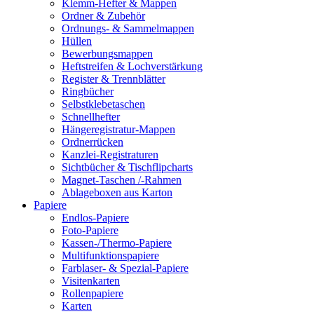
Klemm-Hefter & Mappen
Ordner & Zubehör
Ordnungs- & Sammelmappen
Hüllen
Bewerbungsmappen
Heftstreifen & Lochverstärkung
Register & Trennblätter
Ringbücher
Selbstklebetaschen
Schnellhefter
Hängeregistratur-Mappen
Ordnerrücken
Kanzlei-Registraturen
Sichtbücher & Tischflipcharts
Magnet-Taschen /-Rahmen
Ablageboxen aus Karton
Papiere
Endlos-Papiere
Foto-Papiere
Kassen-/Thermo-Papiere
Multifunktionspapiere
Farblaser- & Spezial-Papiere
Visitenkarten
Rollenpapiere
Karten