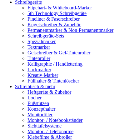
Schreibgeräte
Flipchart- & Whiteboard-Marker
5th Technology Schreibgeräte
Fineliner & Faserschreiber
Kugelschreiber & Zubehör
Permanentmarker & Non-Permanentmarker
Schreibgeräte-Sets
Spezialmarker
Textmarker
Gelschreiber & Gel-Tintenroller
Tintenroller
Kalligraphie / Handlettering
Lackmarker
Kreativ-Marker
Füllhalter & Tintenlöscher
Schreibtisch & mehr
Heftgeräte & Zubehör
Locher
Fußstützen
Konzepthalter
Monitorfilter
Monitor- / Notebookständer
Sichttafelsysteme
Monitor- / Telefonarme
Klebefilme & Abroller