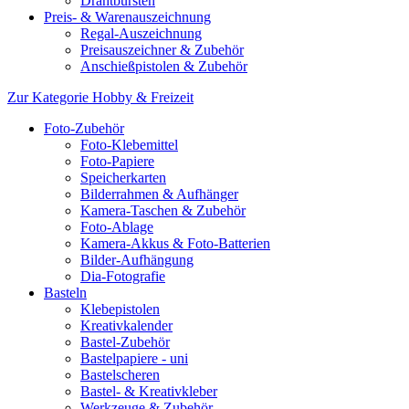
Drahtbürsten
Preis- & Warenauszeichnung
Regal-Auszeichnung
Preisauszeichner & Zubehör
Anschießpistolen & Zubehör
Zur Kategorie Hobby & Freizeit
Foto-Zubehör
Foto-Klebemittel
Foto-Papiere
Speicherkarten
Bilderrahmen & Aufhänger
Kamera-Taschen & Zubehör
Foto-Ablage
Kamera-Akkus & Foto-Batterien
Bilder-Aufhängung
Dia-Fotografie
Basteln
Klebepistolen
Kreativkalender
Bastel-Zubehör
Bastelpapiere - uni
Bastelscheren
Bastel- & Kreativkleber
Werkzeuge & Zubehör