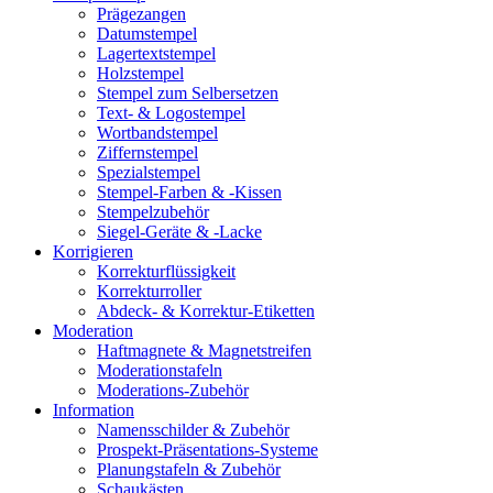
Prägezangen
Datumstempel
Lagertextstempel
Holzstempel
Stempel zum Selbersetzen
Text- & Logostempel
Wortbandstempel
Ziffernstempel
Spezialstempel
Stempel-Farben & -Kissen
Stempelzubehör
Siegel-Geräte & -Lacke
Korrigieren
Korrekturflüssigkeit
Korrekturroller
Abdeck- & Korrektur-Etiketten
Moderation
Haftmagnete & Magnetstreifen
Moderationstafeln
Moderations-Zubehör
Information
Namensschilder & Zubehör
Prospekt-Präsentations-Systeme
Planungstafeln & Zubehör
Schaukästen