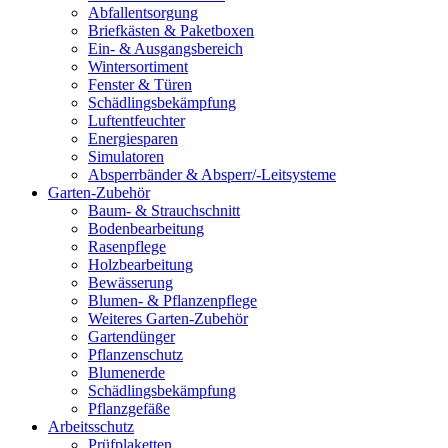
Abfallentsorgung
Briefkästen & Paketboxen
Ein- & Ausgangsbereich
Wintersortiment
Fenster & Türen
Schädlingsbekämpfung
Luftentfeuchter
Energiesparen
Simulatoren
Absperrbänder & Absperr/-Leitsysteme
Garten-Zubehör
Baum- & Strauchschnitt
Bodenbearbeitung
Rasenpflege
Holzbearbeitung
Bewässerung
Blumen- & Pflanzenpflege
Weiteres Garten-Zubehör
Gartendünger
Pflanzenschutz
Blumenerde
Schädlingsbekämpfung
Pflanzgefäße
Arbeitsschutz
Prüfplaketten