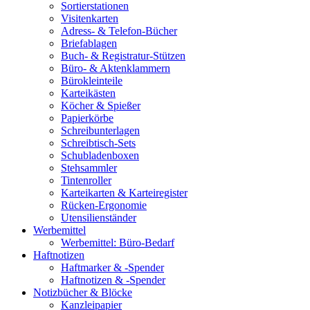
Sortierstationen
Visitenkarten
Adress- & Telefon-Bücher
Briefablagen
Buch- & Registratur-Stützen
Büro- & Aktenklammern
Bürokleinteile
Karteikästen
Köcher & Spießer
Papierkörbe
Schreibunterlagen
Schreibtisch-Sets
Schubladenboxen
Stehsammler
Tintenroller
Karteikarten & Karteiregister
Rücken-Ergonomie
Utensilienständer
Werbemittel
Werbemittel: Büro-Bedarf
Haftnotizen
Haftmarker & -Spender
Haftnotizen & -Spender
Notizbücher & Blöcke
Kanzleipapier