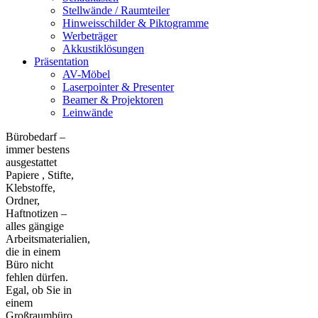
Stellwände / Raumteiler
Hinweisschilder & Piktogramme
Werbeträger
Akkustiklösungen
Präsentation
AV-Möbel
Laserpointer & Presenter
Beamer & Projektoren
Leinwände
Bürobedarf –
immer bestens
ausgestattet
Papiere , Stifte,
Klebstoffe,
Ordner,
Haftnotizen –
alles gängige
Arbeitsmaterialien,
die in einem
Büro nicht
fehlen dürfen.
Egal, ob Sie in
einem
Großraumbüro