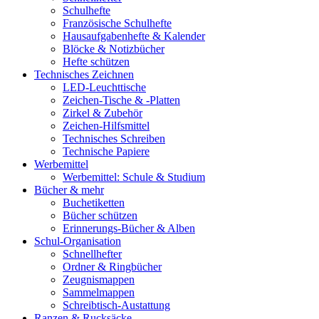
Schulhefte
Französische Schulhefte
Hausaufgabenhefte & Kalender
Blöcke & Notizbücher
Hefte schützen
Technisches Zeichnen
LED-Leuchttische
Zeichen-Tische & -Platten
Zirkel & Zubehör
Zeichen-Hilfsmittel
Technisches Schreiben
Technische Papiere
Werbemittel
Werbemittel: Schule & Studium
Bücher & mehr
Buchetiketten
Bücher schützen
Erinnerungs-Bücher & Alben
Schul-Organisation
Schnellhefter
Ordner & Ringbücher
Zeugnismappen
Sammelmappen
Schreibtisch-Austattung
Ranzen & Rucksäcke