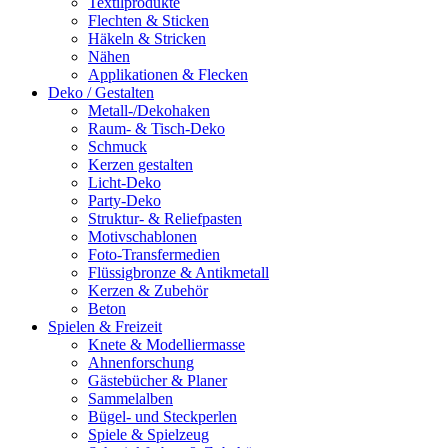
Textilprodukte
Flechten & Sticken
Häkeln & Stricken
Nähen
Applikationen & Flecken
Deko / Gestalten
Metall-/Dekohaken
Raum- & Tisch-Deko
Schmuck
Kerzen gestalten
Licht-Deko
Party-Deko
Struktur- & Reliefpasten
Motivschablonen
Foto-Transfermedien
Flüssigbronze & Antikmetall
Kerzen & Zubehör
Beton
Spielen & Freizeit
Knete & Modelliermasse
Ahnenforschung
Gästebücher & Planer
Sammelalben
Bügel- und Steckperlen
Spiele & Spielzeug