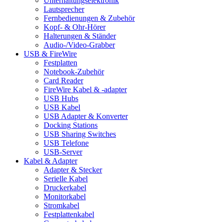
Unterhaltungselektronik
Lautsprecher
Fernbedienungen & Zubehör
Kopf- & Ohr-Hörer
Halterungen & Ständer
Audio-/Video-Grabber
USB & FireWire
Festplatten
Notebook-Zubehör
Card Reader
FireWire Kabel & -adapter
USB Hubs
USB Kabel
USB Adapter & Konverter
Docking Stations
USB Sharing Switches
USB Telefone
USB-Server
Kabel & Adapter
Adapter & Stecker
Serielle Kabel
Druckerkabel
Monitorkabel
Stromkabel
Festplattenkabel