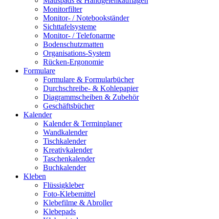
Mauspads & Handgelenkauflagen
Monitorfilter
Monitor- / Notebookständer
Sichttafelsysteme
Monitor- / Telefonarme
Bodenschutzmatten
Organisations-System
Rücken-Ergonomie
Formulare
Formulare & Formularbücher
Durchschreibe- & Kohlepapier
Diagrammscheiben & Zubehör
Geschäftsbücher
Kalender
Kalender & Terminplaner
Wandkalender
Tischkalender
Kreativkalender
Taschenkalender
Buchkalender
Kleben
Flüssigkleber
Foto-Klebemittel
Klebefilme & Abroller
Klebepads