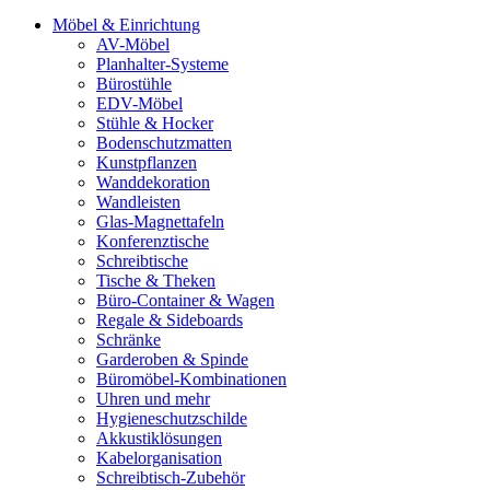
Möbel & Einrichtung
AV-Möbel
Planhalter-Systeme
Bürostühle
EDV-Möbel
Stühle & Hocker
Bodenschutzmatten
Kunstpflanzen
Wanddekoration
Wandleisten
Glas-Magnettafeln
Konferenztische
Schreibtische
Tische & Theken
Büro-Container & Wagen
Regale & Sideboards
Schränke
Garderoben & Spinde
Büromöbel-Kombinationen
Uhren und mehr
Hygieneschutzschilde
Akkustiklösungen
Kabelorganisation
Schreibtisch-Zubehör