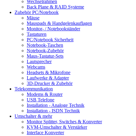
Wechselrahmen
Back Plane & RAID Systeme
Zubehör PC/Notebook
Mäuse
Mauspads & Handgelenkauflagen
Monitor- / Notebookständer
Tastaturen
PC/Notebook Sicherheit
Notebook-Taschen
Notebook-Zubehör
Maus-Tastatur-Sets
Lautsprecher
Webcams
Headsets & Mikrofone
Laufwerke & Adapter
3D-Drucker & Zubehör
Telekommunikation
Modems & Router
USB Telefone
Installation - Analoge Technik
Installation - ISDN Technik
Umschalter & mehr
Monitor Splitter, Switches & Konverter
KVM-Umschalter & Verstärker
Interface Konverter