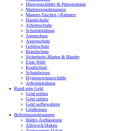
Hinweisschilder & Piktogramme
Markierungslösungen
Magnet-Taschen /-Rahmen
Handschuhe
Arbeitsschuhe
Schutzkleidung
Atemschutz
Augenschutz
Gehörschutz
Brandschutz
Sicherheits-Matten & Bänder
Erste Hilfe
Kopfschutz
Schutzboxen
Hygieneschutzschilde
Arbeitskleidung
Rund ums Geld
Geld prüfen
Geld zählen
Geld aufbewahren
Geldbörsen
Befestigungslösungen
Bilder-Aufhängung
Allzweck-Haken
Transparente Haken