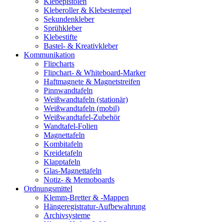
Klebepistolen
Kleberoller & Klebestempel
Sekundenkleber
Sprühkleber
Klebestifte
Bastel- & Kreativkleber
Kommunikation
Flipcharts
Flipchart- & Whiteboard-Marker
Haftmagnete & Magnetstreifen
Pinnwandtafeln
Weißwandtafeln (stationär)
Weißwandtafeln (mobil)
Weißwandtafel-Zubehör
Wandtafel-Folien
Magnettafeln
Kombitafeln
Kreidetafeln
Klapptafeln
Glas-Magnettafeln
Notiz- & Memoboards
Ordnungsmittel
Klemm-Bretter & -Mappen
Hängeregistratur-Aufbewahrung
Archivsysteme