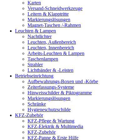
Karten
Versand-Schneidwerkzeuge
Leitern & Klapptritte
Markierungslösungen
Magnet-Taschen /-Rahmen
Leuchten & Lampen
Nachtlichter
Leuchten, Außenbereich
Leuchten, Innenbereich
Arbeits-Leuchten & Lampen
Taschenlampen
Strahler
Lichtbänder & -Leisten
Betriebseinrichtung
Aufbewahrungs-Boxen und -Körbe
Zeiterfassungs-Systeme
Hinweisschilder & Piktogramme
Markierungslösungen
Schränke
Hygieneschutzschilde
KFZ-Zubehör
KFZ-Pflege & Wartung
KFZ-Elektrik & Multimedia
KFZ-Zubehör
KFZ-Panne & Erste Hilfe