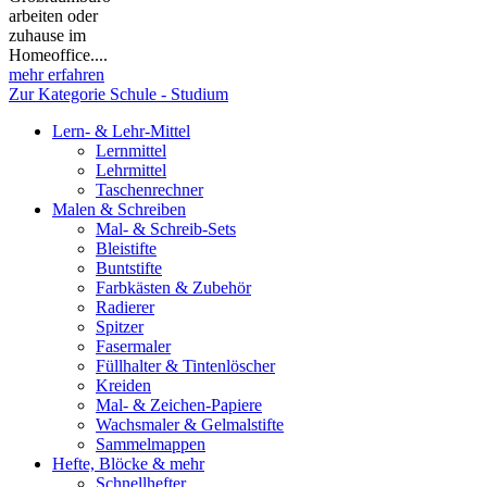
arbeiten oder
zuhause im
Homeoffice....
mehr erfahren
Zur Kategorie Schule - Studium
Lern- & Lehr-Mittel
Lernmittel
Lehrmittel
Taschenrechner
Malen & Schreiben
Mal- & Schreib-Sets
Bleistifte
Buntstifte
Farbkästen & Zubehör
Radierer
Spitzer
Fasermaler
Füllhalter & Tintenlöscher
Kreiden
Mal- & Zeichen-Papiere
Wachsmaler & Gelmalstifte
Sammelmappen
Hefte, Blöcke & mehr
Schnellhefter