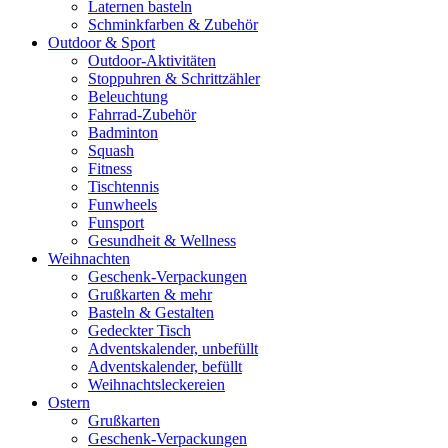
Laternen basteln
Schminkfarben & Zubehör
Outdoor & Sport
Outdoor-Aktivitäten
Stoppuhren & Schrittzähler
Beleuchtung
Fahrrad-Zubehör
Badminton
Squash
Fitness
Tischtennis
Funwheels
Funsport
Gesundheit & Wellness
Weihnachten
Geschenk-Verpackungen
Grußkarten & mehr
Basteln & Gestalten
Gedeckter Tisch
Adventskalender, unbefüllt
Adventskalender, befüllt
Weihnachtsleckereien
Ostern
Grußkarten
Geschenk-Verpackungen