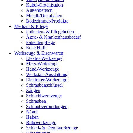
Kabel-Organisation
Außenbereich
Metall-/Dekohaken
Badezimmer-Produkte
Medizin & Pflege
Patienten- & Pflegebetten
Ärzte- & Krankenhausbedarf
Patientenpflege
Erste Hilfe
Werkzeuge & Eisenwaren
Elektro-Werkzeuge
Mess-Werkzeuge
Hand-Werkzeuge
Werkstatt-Ausstattung
Elektriker-Werkzeuge
Schraubenschlüssel
Zangen
Schneidwerkzeuge
Schrauben
Schraubverbindungen
Nägel
Haken
Bohrwerkzeuge
Schleif- & Trennwerkzeuge