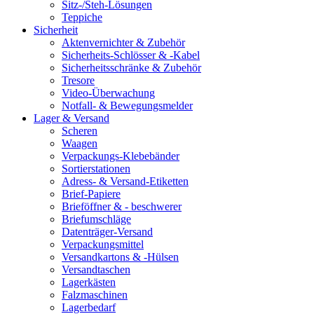
Sitz-/Steh-Lösungen
Teppiche
Sicherheit
Aktenvernichter & Zubehör
Sicherheits-Schlösser & -Kabel
Sicherheitsschränke & Zubehör
Tresore
Video-Überwachung
Notfall- & Bewegungsmelder
Lager & Versand
Scheren
Waagen
Verpackungs-Klebebänder
Sortierstationen
Adress- & Versand-Etiketten
Brief-Papiere
Brieföffner & - beschwerer
Briefumschläge
Datenträger-Versand
Verpackungsmittel
Versandkartons & -Hülsen
Versandtaschen
Lagerkästen
Falzmaschinen
Lagerbedarf