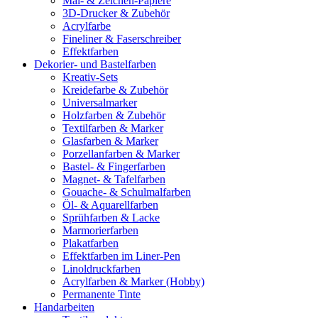
Mal- & Zeichen-Papiere
3D-Drucker & Zubehör
Acrylfarbe
Fineliner & Faserschreiber
Effektfarben
Dekorier- und Bastelfarben
Kreativ-Sets
Kreidefarbe & Zubehör
Universalmarker
Holzfarben & Zubehör
Textilfarben & Marker
Glasfarben & Marker
Porzellanfarben & Marker
Bastel- & Fingerfarben
Magnet- & Tafelfarben
Gouache- & Schulmalfarben
Öl- & Aquarellfarben
Sprühfarben & Lacke
Marmorierfarben
Plakatfarben
Effektfarben im Liner-Pen
Linoldruckfarben
Acrylfarben & Marker (Hobby)
Permanente Tinte
Handarbeiten