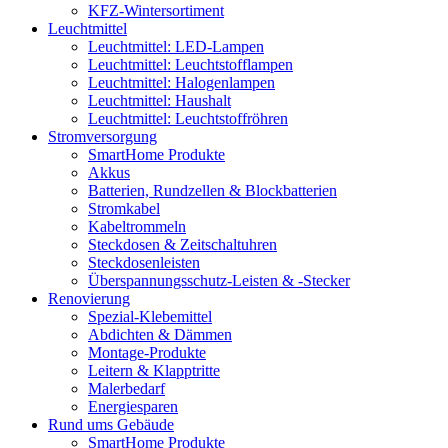
KFZ-Wintersortiment
Leuchtmittel
Leuchtmittel: LED-Lampen
Leuchtmittel: Leuchtstofflampen
Leuchtmittel: Halogenlampen
Leuchtmittel: Haushalt
Leuchtmittel: Leuchtstoffröhren
Stromversorgung
SmartHome Produkte
Akkus
Batterien, Rundzellen & Blockbatterien
Stromkabel
Kabeltrommeln
Steckdosen & Zeitschaltuhren
Steckdosenleisten
Überspannungsschutz-Leisten & -Stecker
Renovierung
Spezial-Klebemittel
Abdichten & Dämmen
Montage-Produkte
Leitern & Klapptritte
Malerbedarf
Energiesparen
Rund ums Gebäude
SmartHome Produkte