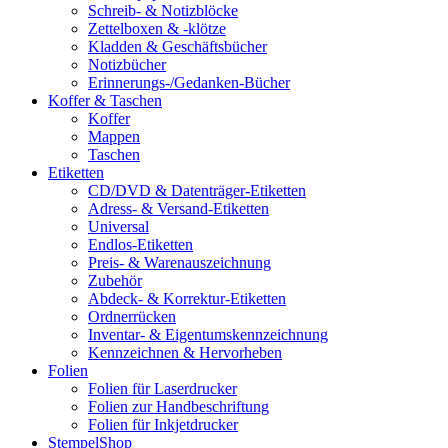
Schreib- & Notizblöcke
Zettelboxen & -klötze
Kladden & Geschäftsbücher
Notizbücher
Erinnerungs-/Gedanken-Bücher
Koffer & Taschen
Koffer
Mappen
Taschen
Etiketten
CD/DVD & Datenträger-Etiketten
Adress- & Versand-Etiketten
Universal
Endlos-Etiketten
Preis- & Warenauszeichnung
Zubehör
Abdeck- & Korrektur-Etiketten
Ordnerrücken
Inventar- & Eigentumskennzeichnung
Kennzeichnen & Hervorheben
Folien
Folien für Laserdrucker
Folien zur Handbeschriftung
Folien für Inkjetdrucker
StempelShop