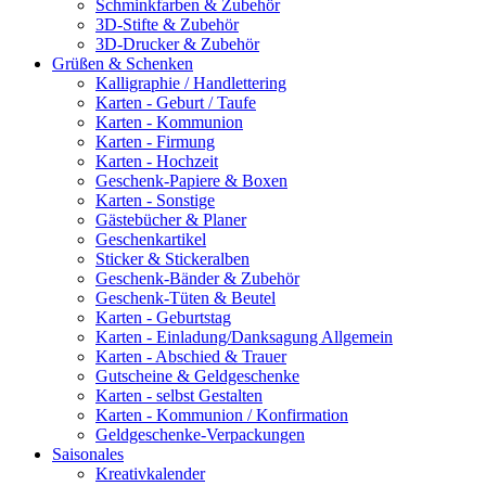
Schminkfarben & Zubehör
3D-Stifte & Zubehör
3D-Drucker & Zubehör
Grüßen & Schenken
Kalligraphie / Handlettering
Karten - Geburt / Taufe
Karten - Kommunion
Karten - Firmung
Karten - Hochzeit
Geschenk-Papiere & Boxen
Karten - Sonstige
Gästebücher & Planer
Geschenkartikel
Sticker & Stickeralben
Geschenk-Bänder & Zubehör
Geschenk-Tüten & Beutel
Karten - Geburtstag
Karten - Einladung/Danksagung Allgemein
Karten - Abschied & Trauer
Gutscheine & Geldgeschenke
Karten - selbst Gestalten
Karten - Kommunion / Konfirmation
Geldgeschenke-Verpackungen
Saisonales
Kreativkalender