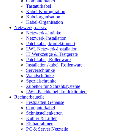
Computerkabel
Tastaturkabel
Kabel-Konfiguration
Kabelorganisation
Kabel-Organisation
Netzwerk, passiv
Netzwerkschränke
Netzwerk-Installation
Patchkabel, konfektioniert
LWL Netzwerk-Installation
IT-Werkzeuge & Testgeräte
Patchkabel, Rollenware
Installationskabel, Rollenware
Serverschränke
Wandschränke
Spezialschränke
Zubehör für Schranksysteme
LWL-Patchkabel, konfektioniert
Rechnerbauteile
Festplatten-Gehäuse
Computerkabel
Schnittstellenkarten
Kühler & Lüfter
Einbaurahmen
PC & Server Netzteile