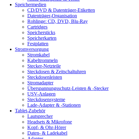
Speichermedien
CD/DVD & Datenträger-Etiketten
Datenträger-Organisation
Rohlinge: CD, DVD, Blu-Ray
Cartridges
Speichersticks
Speicherkarten
Festplatten
Stromversorgung
Stromkabel
Kabeltrommeln
Stecker-Netzteile
Steckdosen & Zeitschaltuhren
Steckdosenleisten
Stromadapter
Überspannungsschutz-Leisten & -Stecker
USV-Anlagen
Steckdosensysteme
Lade-Adapter & -Stationen
Tablet-Zubehör
Lautsprecher
Headsets & Mikrofone
Kopf- & Ohr-Hörer
Daten- & Ladekabel
Adapter