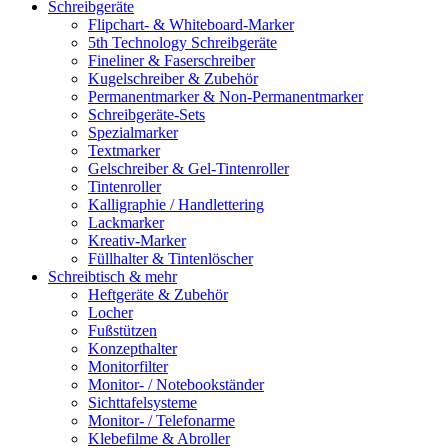
Schreibgeräte
Flipchart- & Whiteboard-Marker
5th Technology Schreibgeräte
Fineliner & Faserschreiber
Kugelschreiber & Zubehör
Permanentmarker & Non-Permanentmarker
Schreibgeräte-Sets
Spezialmarker
Textmarker
Gelschreiber & Gel-Tintenroller
Tintenroller
Kalligraphie / Handlettering
Lackmarker
Kreativ-Marker
Füllhalter & Tintenlöscher
Schreibtisch & mehr
Heftgeräte & Zubehör
Locher
Fußstützen
Konzepthalter
Monitorfilter
Monitor- / Notebookständer
Sichttafelsysteme
Monitor- / Telefonarme
Klebefilme & Abroller