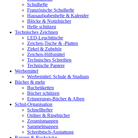
Schulhefte
Französische Schulhefte
Hausaufgabenhefte & Kalender
Blöcke & Notizbücher
Hefte schützen
Technisches Zeichnen
LED-Leuchttische
Zeichen-Tische & -Platten
Zirkel & Zubehör
Zeichen-Hilfsmittel
Technisches Schreiben
Technische Papiere
Werbemittel
Werbemittel: Schule & Studium
Bücher & mehr
Buchetiketten
Bücher schützen
Erinnerungs-Bücher & Alben
Schul-Organisation
Schnellhefter
Ordner & Ringbücher
Zeugnismappen
Sammelmappen
Schreibtisch-Austattung
Ranzen & Rucksäcke