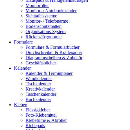
Mauspads & Handgelenkauflagen
Monitorfilter
Monitor- / Notebookständer
Sichttafelsysteme
Monitor- / Telefonarme
Bodenschutzmatten
Organisations-System
Rücken-Ergonomie
Formulare
Formulare & Formularbücher
Durchschreibe- & Kohlepapier
Diagrammscheiben & Zubehör
Geschäftsbücher
Kalender
Kalender & Terminplaner
Wandkalender
Tischkalender
Kreativkalender
Taschenkalender
Buchkalender
Kleben
Flüssigkleber
Foto-Klebemittel
Klebefilme & Abroller
Klebepads