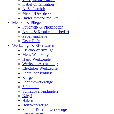
Kabel-Organisation
Außenbereich
Metall-/Dekohaken
Badezimmer-Produkte
Medizin & Pflege
Patienten- & Pflegebetten
Ärzte- & Krankenhausbedarf
Patientenpflege
Erste Hilfe
Werkzeuge & Eisenwaren
Elektro-Werkzeuge
Mess-Werkzeuge
Hand-Werkzeuge
Werkstatt-Ausstattung
Elektriker-Werkzeuge
Schraubenschlüssel
Zangen
Schneidwerkzeuge
Schrauben
Schraubverbindungen
Nägel
Haken
Bohrwerkzeuge
Schleif- & Trennwerkzeuge