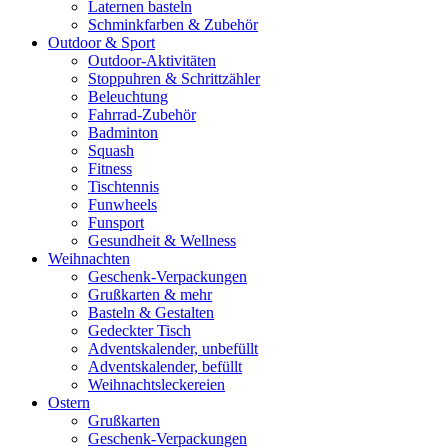
Laternen basteln
Schminkfarben & Zubehör
Outdoor & Sport
Outdoor-Aktivitäten
Stoppuhren & Schrittzähler
Beleuchtung
Fahrrad-Zubehör
Badminton
Squash
Fitness
Tischtennis
Funwheels
Funsport
Gesundheit & Wellness
Weihnachten
Geschenk-Verpackungen
Grußkarten & mehr
Basteln & Gestalten
Gedeckter Tisch
Adventskalender, unbefüllt
Adventskalender, befüllt
Weihnachtsleckereien
Ostern
Grußkarten
Geschenk-Verpackungen