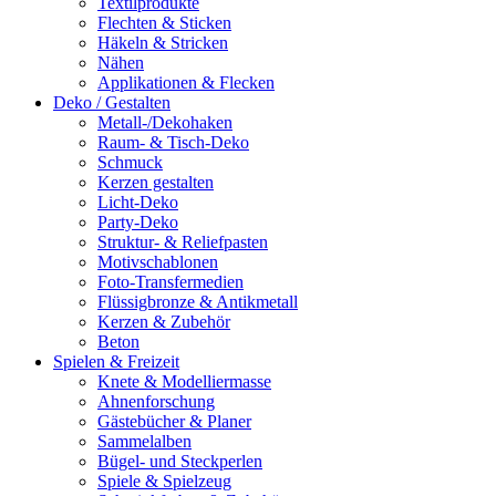
Textilprodukte
Flechten & Sticken
Häkeln & Stricken
Nähen
Applikationen & Flecken
Deko / Gestalten
Metall-/Dekohaken
Raum- & Tisch-Deko
Schmuck
Kerzen gestalten
Licht-Deko
Party-Deko
Struktur- & Reliefpasten
Motivschablonen
Foto-Transfermedien
Flüssigbronze & Antikmetall
Kerzen & Zubehör
Beton
Spielen & Freizeit
Knete & Modelliermasse
Ahnenforschung
Gästebücher & Planer
Sammelalben
Bügel- und Steckperlen
Spiele & Spielzeug