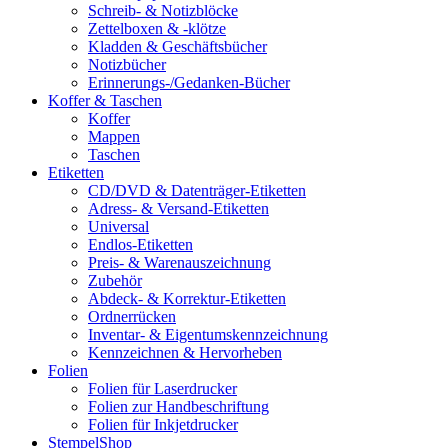
Schreib- & Notizblöcke
Zettelboxen & -klötze
Kladden & Geschäftsbücher
Notizbücher
Erinnerungs-/Gedanken-Bücher
Koffer & Taschen
Koffer
Mappen
Taschen
Etiketten
CD/DVD & Datenträger-Etiketten
Adress- & Versand-Etiketten
Universal
Endlos-Etiketten
Preis- & Warenauszeichnung
Zubehör
Abdeck- & Korrektur-Etiketten
Ordnerrücken
Inventar- & Eigentumskennzeichnung
Kennzeichnen & Hervorheben
Folien
Folien für Laserdrucker
Folien zur Handbeschriftung
Folien für Inkjetdrucker
StempelShop