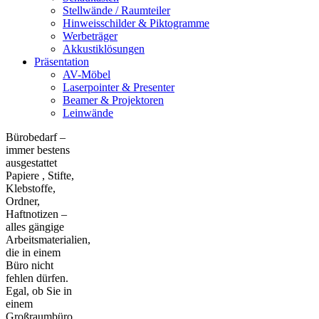
Stellwände / Raumteiler
Hinweisschilder & Piktogramme
Werbeträger
Akkustiklösungen
Präsentation
AV-Möbel
Laserpointer & Presenter
Beamer & Projektoren
Leinwände
Bürobedarf –
immer bestens
ausgestattet
Papiere , Stifte,
Klebstoffe,
Ordner,
Haftnotizen –
alles gängige
Arbeitsmaterialien,
die in einem
Büro nicht
fehlen dürfen.
Egal, ob Sie in
einem
Großraumbüro