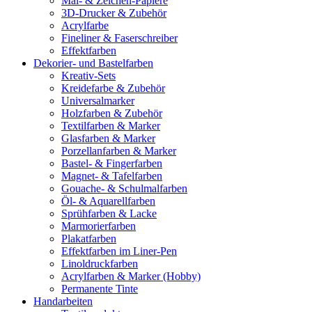
Mal- & Zeichen-Papiere
3D-Drucker & Zubehör
Acrylfarbe
Fineliner & Faserschreiber
Effektfarben
Dekorier- und Bastelfarben
Kreativ-Sets
Kreidefarbe & Zubehör
Universalmarker
Holzfarben & Zubehör
Textilfarben & Marker
Glasfarben & Marker
Porzellanfarben & Marker
Bastel- & Fingerfarben
Magnet- & Tafelfarben
Gouache- & Schulmalfarben
Öl- & Aquarellfarben
Sprühfarben & Lacke
Marmorierfarben
Plakatfarben
Effektfarben im Liner-Pen
Linoldruckfarben
Acrylfarben & Marker (Hobby)
Permanente Tinte
Handarbeiten