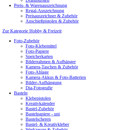
Drahtbürsten
Preis- & Warenauszeichnung
Regal-Auszeichnung
Preisauszeichner & Zubehör
Anschießpistolen & Zubehör
Zur Kategorie Hobby & Freizeit
Foto-Zubehör
Foto-Klebemittel
Foto-Papiere
Speicherkarten
Bilderrahmen & Aufhänger
Kamera-Taschen & Zubehör
Foto-Ablage
Kamera-Akkus & Foto-Batterien
Bilder-Aufhängung
Dia-Fotografie
Basteln
Klebepistolen
Kreativkalender
Bastel-Zubehör
Bastelpapiere - uni
Bastelscheren
Bastel- & Kreativkleber
Werkzeuge & Zubehör