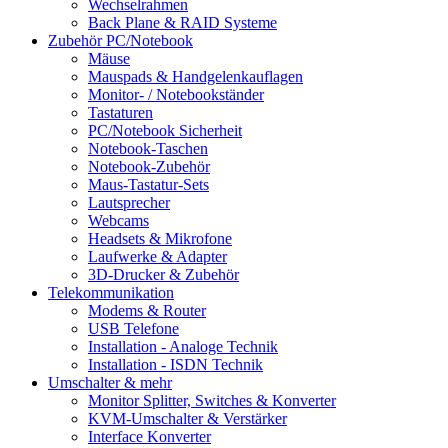
Wechselrahmen
Back Plane & RAID Systeme
Zubehör PC/Notebook
Mäuse
Mauspads & Handgelenkauflagen
Monitor- / Notebookständer
Tastaturen
PC/Notebook Sicherheit
Notebook-Taschen
Notebook-Zubehör
Maus-Tastatur-Sets
Lautsprecher
Webcams
Headsets & Mikrofone
Laufwerke & Adapter
3D-Drucker & Zubehör
Telekommunikation
Modems & Router
USB Telefone
Installation - Analoge Technik
Installation - ISDN Technik
Umschalter & mehr
Monitor Splitter, Switches & Konverter
KVM-Umschalter & Verstärker
Interface Konverter