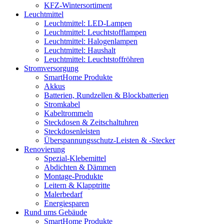
KFZ-Wintersortiment
Leuchtmittel
Leuchtmittel: LED-Lampen
Leuchtmittel: Leuchtstofflampen
Leuchtmittel: Halogenlampen
Leuchtmittel: Haushalt
Leuchtmittel: Leuchtstoffröhren
Stromversorgung
SmartHome Produkte
Akkus
Batterien, Rundzellen & Blockbatterien
Stromkabel
Kabeltrommeln
Steckdosen & Zeitschaltuhren
Steckdosenleisten
Überspannungsschutz-Leisten & -Stecker
Renovierung
Spezial-Klebemittel
Abdichten & Dämmen
Montage-Produkte
Leitern & Klapptritte
Malerbedarf
Energiesparen
Rund ums Gebäude
SmartHome Produkte