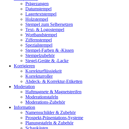
Prägezangen
Datumstempel
Lagertextstempel
Holzstempel
Stempel zum Selbersetzen
Text- & Logostempel
Wortbandstempel
Ziffernstempel
Spezialstempel
Stempel-Farben & -Kissen
Stempelzubehör
Siegel-Geräte & -Lacke
Korrigieren
Korrekturflüssigkeit
Korrekturroller
Abdeck- & Korrektur-Etiketten
Moderation
Haftmagnete & Magnetstreifen
Moderationstafeln
Moderations-Zubehör
Information
Namensschilder & Zubehör
Prospekt-Präsentations-Systeme
Planungstafeln & Zubehör
Schaukästen