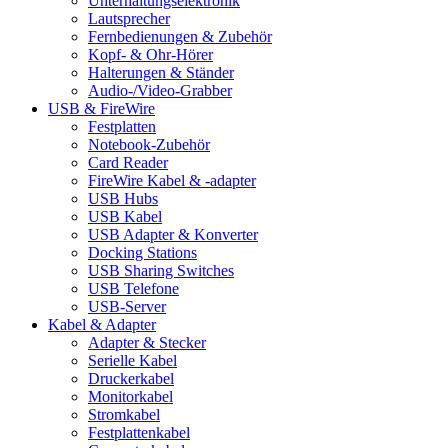
Unterhaltungselektronik
Lautsprecher
Fernbedienungen & Zubehör
Kopf- & Ohr-Hörer
Halterungen & Ständer
Audio-/Video-Grabber
USB & FireWire
Festplatten
Notebook-Zubehör
Card Reader
FireWire Kabel & -adapter
USB Hubs
USB Kabel
USB Adapter & Konverter
Docking Stations
USB Sharing Switches
USB Telefone
USB-Server
Kabel & Adapter
Adapter & Stecker
Serielle Kabel
Druckerkabel
Monitorkabel
Stromkabel
Festplattenkabel