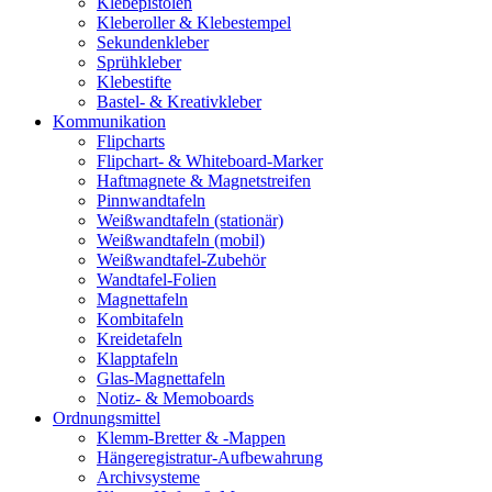
Klebepistolen
Kleberoller & Klebestempel
Sekundenkleber
Sprühkleber
Klebestifte
Bastel- & Kreativkleber
Kommunikation
Flipcharts
Flipchart- & Whiteboard-Marker
Haftmagnete & Magnetstreifen
Pinnwandtafeln
Weißwandtafeln (stationär)
Weißwandtafeln (mobil)
Weißwandtafel-Zubehör
Wandtafel-Folien
Magnettafeln
Kombitafeln
Kreidetafeln
Klapptafeln
Glas-Magnettafeln
Notiz- & Memoboards
Ordnungsmittel
Klemm-Bretter & -Mappen
Hängeregistratur-Aufbewahrung
Archivsysteme