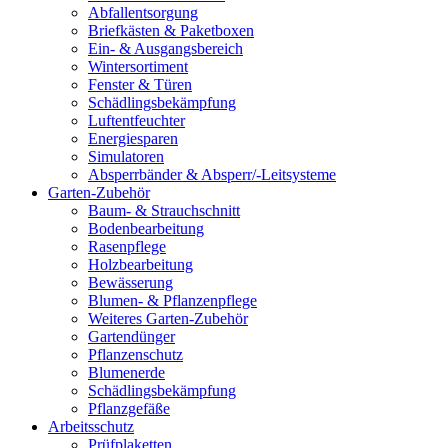
Abfallentsorgung
Briefkästen & Paketboxen
Ein- & Ausgangsbereich
Wintersortiment
Fenster & Türen
Schädlingsbekämpfung
Luftentfeuchter
Energiesparen
Simulatoren
Absperrbänder & Absperr/-Leitsysteme
Garten-Zubehör
Baum- & Strauchschnitt
Bodenbearbeitung
Rasenpflege
Holzbearbeitung
Bewässerung
Blumen- & Pflanzenpflege
Weiteres Garten-Zubehör
Gartendünger
Pflanzenschutz
Blumenerde
Schädlingsbekämpfung
Pflanzgefäße
Arbeitsschutz
Prüfplaketten