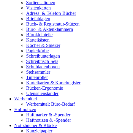
Sortierstationen
Visitenkarten
Adress- & Telefon-Bücher
Briefablagen
Buch- & Registratur-Stützen
Büro- & Aktenklammern
Bürokleinteile
Karteikästen
Köcher & Spießer
Papierkörbe
Schreibunterlagen
Schreibtisch-Sets
Schubladenboxen
Stehsammler
Tintenroller
Karteikarten & Karteiregister
Rücken-Ergonomie
Utensilienständer
Werbemittel
Werbemittel: Büro-Bedarf
Haftnotizen
Haftmarker & -Spender
Haftnotizen & -Spender
Notizbücher & Blöcke
Kanzleipapier