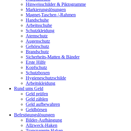
Hinweisschilder & Piktogramme
Markierungslösungen
Magnet-Taschen /-Rahmen
Handschuhe
Arbeitsschuhe
Schutzkleidung
Atemschutz
Augenschutz
Gehörschutz
Brandschutz
Sicherheits-Matten & Bänder
Erste Hilfe
Kopfschutz
Schutzboxen
Hygieneschutzschilde
Arbeitskleidung
Rund ums Geld
Geld prüfen
Geld zählen
Geld aufbewahren
Geldbörsen
Befestigungslösungen
Bilder-Aufhängung
Allzweck-Haken
Transparente Haken