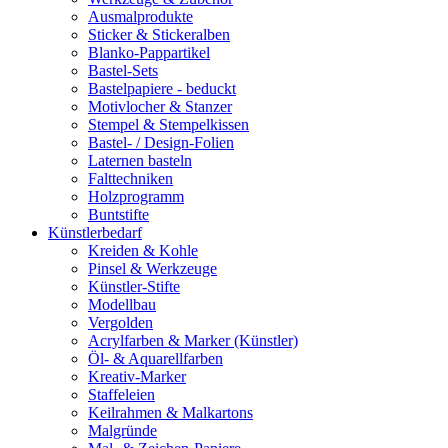
Ausmalprodukte
Sticker & Stickeralben
Blanko-Pappartikel
Bastel-Sets
Bastelpapiere - beduckt
Motivlocher & Stanzer
Stempel & Stempelkissen
Bastel- / Design-Folien
Laternen basteln
Falttechniken
Holzprogramm
Buntstifte
Künstlerbedarf
Kreiden & Kohle
Pinsel & Werkzeuge
Künstler-Stifte
Modellbau
Vergolden
Acrylfarben & Marker (Künstler)
Öl- & Aquarellfarben
Kreativ-Marker
Staffeleien
Keilrahmen & Malkartons
Malgründe