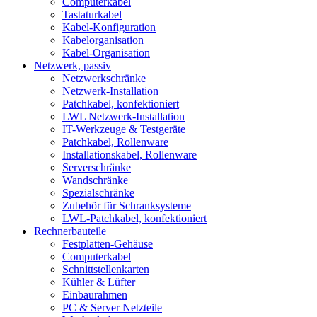
Computerkabel
Tastaturkabel
Kabel-Konfiguration
Kabelorganisation
Kabel-Organisation
Netzwerk, passiv
Netzwerkschränke
Netzwerk-Installation
Patchkabel, konfektioniert
LWL Netzwerk-Installation
IT-Werkzeuge & Testgeräte
Patchkabel, Rollenware
Installationskabel, Rollenware
Serverschränke
Wandschränke
Spezialschränke
Zubehör für Schranksysteme
LWL-Patchkabel, konfektioniert
Rechnerbauteile
Festplatten-Gehäuse
Computerkabel
Schnittstellenkarten
Kühler & Lüfter
Einbaurahmen
PC & Server Netzteile