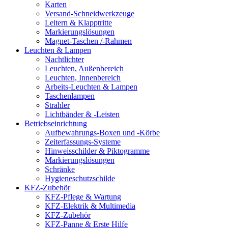
Karten
Versand-Schneidwerkzeuge
Leitern & Klapptritte
Markierungslösungen
Magnet-Taschen /-Rahmen
Leuchten & Lampen
Nachtlichter
Leuchten, Außenbereich
Leuchten, Innenbereich
Arbeits-Leuchten & Lampen
Taschenlampen
Strahler
Lichtbänder & -Leisten
Betriebseinrichtung
Aufbewahrungs-Boxen und -Körbe
Zeiterfassungs-Systeme
Hinweisschilder & Piktogramme
Markierungslösungen
Schränke
Hygieneschutzschilde
KFZ-Zubehör
KFZ-Pflege & Wartung
KFZ-Elektrik & Multimedia
KFZ-Zubehör
KFZ-Panne & Erste Hilfe