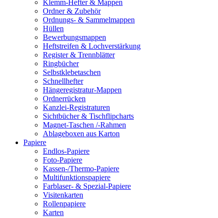
Klemm-Hefter & Mappen
Ordner & Zubehör
Ordnungs- & Sammelmappen
Hüllen
Bewerbungsmappen
Heftstreifen & Lochverstärkung
Register & Trennblätter
Ringbücher
Selbstklebetaschen
Schnellhefter
Hängeregistratur-Mappen
Ordnerrücken
Kanzlei-Registraturen
Sichtbücher & Tischflipcharts
Magnet-Taschen /-Rahmen
Ablageboxen aus Karton
Papiere
Endlos-Papiere
Foto-Papiere
Kassen-/Thermo-Papiere
Multifunktionspapiere
Farblaser- & Spezial-Papiere
Visitenkarten
Rollenpapiere
Karten