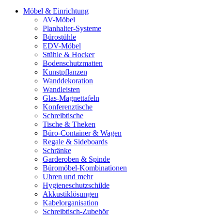
Möbel & Einrichtung
AV-Möbel
Planhalter-Systeme
Bürostühle
EDV-Möbel
Stühle & Hocker
Bodenschutzmatten
Kunstpflanzen
Wanddekoration
Wandleisten
Glas-Magnettafeln
Konferenztische
Schreibtische
Tische & Theken
Büro-Container & Wagen
Regale & Sideboards
Schränke
Garderoben & Spinde
Büromöbel-Kombinationen
Uhren und mehr
Hygieneschutzschilde
Akkustiklösungen
Kabelorganisation
Schreibtisch-Zubehör