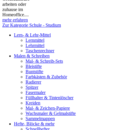
arbeiten oder
zuhause im
Homeoffice....
mehr erfahren
Zur Kategorie Schule - Studium
Lern- & Lehr-Mittel
Lernmittel
Lehrmittel
Taschenrechner
Malen & Schreiben
Mal- & Schreib-Sets
Bleistifte
Buntstifte
Farbkästen & Zubehör
Radierer
Spitzer
Fasermaler
Füllhalter & Tintenlöscher
Kreiden
Mal- & Zeichen-Papiere
Wachsmaler & Gelmalstifte
Sammelmappen
Hefte, Blöcke & mehr
Schnellhefter