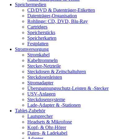
Speichermedien
CD/DVD & Datenträger-Etiketten
Datenträger-Organisation
Rohlinge: CD, DVD, Blu-Ray
Cartridges
Speichersticks
Speicherkarten
Festplatten
Stromversorgung
Stromkabel
Kabeltrommeln
Stecker-Netzteile
Steckdosen & Zeitschaltuhren
Steckdosenleisten
Stromadapter
Überspannungsschutz-Leisten & -Stecker
USV-Anlagen
Steckdosensysteme
Lade-Adapter & -Stationen
Tablet-Zubehör
Lautsprecher
Headsets & Mikrofone
Kopf- & Ohr-Hörer
Daten- & Ladekabel
Adapter