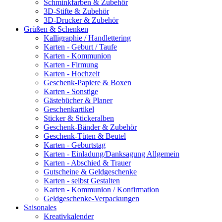
Schminkfarben & Zubehör
3D-Stifte & Zubehör
3D-Drucker & Zubehör
Grüßen & Schenken
Kalligraphie / Handlettering
Karten - Geburt / Taufe
Karten - Kommunion
Karten - Firmung
Karten - Hochzeit
Geschenk-Papiere & Boxen
Karten - Sonstige
Gästebücher & Planer
Geschenkartikel
Sticker & Stickeralben
Geschenk-Bänder & Zubehör
Geschenk-Tüten & Beutel
Karten - Geburtstag
Karten - Einladung/Danksagung Allgemein
Karten - Abschied & Trauer
Gutscheine & Geldgeschenke
Karten - selbst Gestalten
Karten - Kommunion / Konfirmation
Geldgeschenke-Verpackungen
Saisonales
Kreativkalender