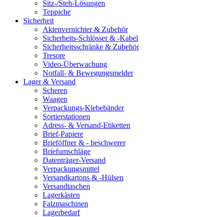
Sitz-/Steh-Lösungen
Teppiche
Sicherheit
Aktenvernichter & Zubehör
Sicherheits-Schlösser & -Kabel
Sicherheitsschränke & Zubehör
Tresore
Video-Überwachung
Notfall- & Bewegungsmelder
Lager & Versand
Scheren
Waagen
Verpackungs-Klebebänder
Sortierstationen
Adress- & Versand-Etiketten
Brief-Papiere
Brieföffner & - beschwerer
Briefumschläge
Datenträger-Versand
Verpackungsmittel
Versandkartons & -Hülsen
Versandtaschen
Lagerkästen
Falzmaschinen
Lagerbedarf