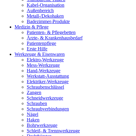
Kabel-Organisation
Außenbereich
Metall-/Dekohaken
Badezimmer-Produkte
Medizin & Pflege
Patienten- & Pflegebetten
Ärzte- & Krankenhausbedarf
Patientenpflege
Erste Hilfe
Werkzeuge & Eisenwaren
Elektro-Werkzeuge
Mess-Werkzeuge
Hand-Werkzeuge
Werkstatt-Ausstattung
Elektriker-Werkzeuge
Schraubenschlüssel
Zangen
Schneidwerkzeuge
Schrauben
Schraubverbindungen
Nägel
Haken
Bohrwerkzeuge
Schleif- & Trennwerkzeuge