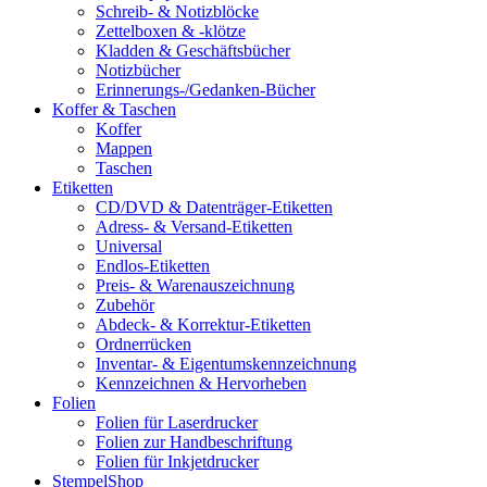
Schreib- & Notizblöcke
Zettelboxen & -klötze
Kladden & Geschäftsbücher
Notizbücher
Erinnerungs-/Gedanken-Bücher
Koffer & Taschen
Koffer
Mappen
Taschen
Etiketten
CD/DVD & Datenträger-Etiketten
Adress- & Versand-Etiketten
Universal
Endlos-Etiketten
Preis- & Warenauszeichnung
Zubehör
Abdeck- & Korrektur-Etiketten
Ordnerrücken
Inventar- & Eigentumskennzeichnung
Kennzeichnen & Hervorheben
Folien
Folien für Laserdrucker
Folien zur Handbeschriftung
Folien für Inkjetdrucker
StempelShop