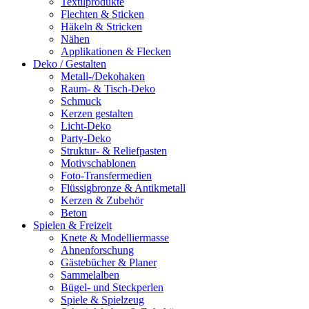
Textilprodukte
Flechten & Sticken
Häkeln & Stricken
Nähen
Applikationen & Flecken
Deko / Gestalten
Metall-/Dekohaken
Raum- & Tisch-Deko
Schmuck
Kerzen gestalten
Licht-Deko
Party-Deko
Struktur- & Reliefpasten
Motivschablonen
Foto-Transfermedien
Flüssigbronze & Antikmetall
Kerzen & Zubehör
Beton
Spielen & Freizeit
Knete & Modelliermasse
Ahnenforschung
Gästebücher & Planer
Sammelalben
Bügel- und Steckperlen
Spiele & Spielzeug