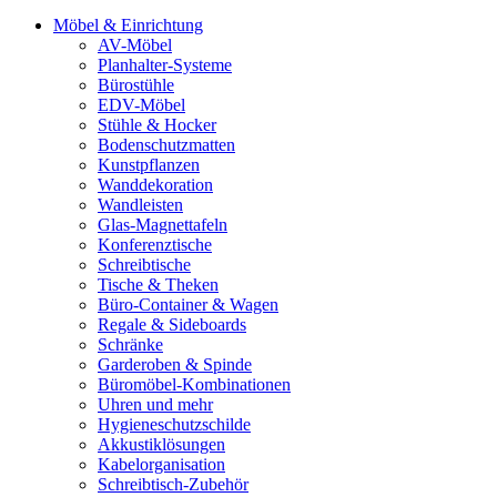
Möbel & Einrichtung
AV-Möbel
Planhalter-Systeme
Bürostühle
EDV-Möbel
Stühle & Hocker
Bodenschutzmatten
Kunstpflanzen
Wanddekoration
Wandleisten
Glas-Magnettafeln
Konferenztische
Schreibtische
Tische & Theken
Büro-Container & Wagen
Regale & Sideboards
Schränke
Garderoben & Spinde
Büromöbel-Kombinationen
Uhren und mehr
Hygieneschutzschilde
Akkustiklösungen
Kabelorganisation
Schreibtisch-Zubehör