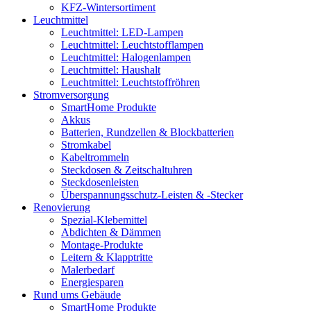
KFZ-Wintersortiment
Leuchtmittel
Leuchtmittel: LED-Lampen
Leuchtmittel: Leuchtstofflampen
Leuchtmittel: Halogenlampen
Leuchtmittel: Haushalt
Leuchtmittel: Leuchtstoffröhren
Stromversorgung
SmartHome Produkte
Akkus
Batterien, Rundzellen & Blockbatterien
Stromkabel
Kabeltrommeln
Steckdosen & Zeitschaltuhren
Steckdosenleisten
Überspannungsschutz-Leisten & -Stecker
Renovierung
Spezial-Klebemittel
Abdichten & Dämmen
Montage-Produkte
Leitern & Klapptritte
Malerbedarf
Energiesparen
Rund ums Gebäude
SmartHome Produkte