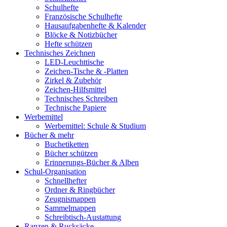
Schulhefte
Französische Schulhefte
Hausaufgabenhefte & Kalender
Blöcke & Notizbücher
Hefte schützen
Technisches Zeichnen
LED-Leuchttische
Zeichen-Tische & -Platten
Zirkel & Zubehör
Zeichen-Hilfsmittel
Technisches Schreiben
Technische Papiere
Werbemittel
Werbemittel: Schule & Studium
Bücher & mehr
Buchetiketten
Bücher schützen
Erinnerungs-Bücher & Alben
Schul-Organisation
Schnellhefter
Ordner & Ringbücher
Zeugnismappen
Sammelmappen
Schreibtisch-Austattung
Ranzen & Rucksäcke