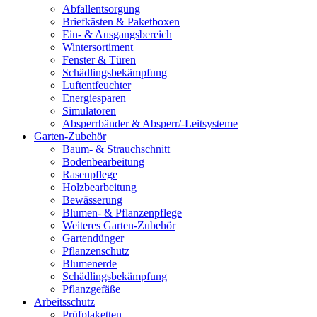
Abfallentsorgung
Briefkästen & Paketboxen
Ein- & Ausgangsbereich
Wintersortiment
Fenster & Türen
Schädlingsbekämpfung
Luftentfeuchter
Energiesparen
Simulatoren
Absperrbänder & Absperr/-Leitsysteme
Garten-Zubehör
Baum- & Strauchschnitt
Bodenbearbeitung
Rasenpflege
Holzbearbeitung
Bewässerung
Blumen- & Pflanzenpflege
Weiteres Garten-Zubehör
Gartendünger
Pflanzenschutz
Blumenerde
Schädlingsbekämpfung
Pflanzgefäße
Arbeitsschutz
Prüfplaketten