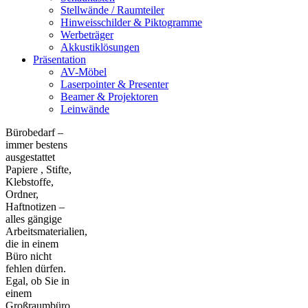
Stellwände / Raumteiler
Hinweisschilder & Piktogramme
Werbeträger
Akkustiklösungen
Präsentation
AV-Möbel
Laserpointer & Presenter
Beamer & Projektoren
Leinwände
Bürobedarf –
immer bestens
ausgestattet
Papiere , Stifte,
Klebstoffe,
Ordner,
Haftnotizen –
alles gängige
Arbeitsmaterialien,
die in einem
Büro nicht
fehlen dürfen.
Egal, ob Sie in
einem
Großraumbüro