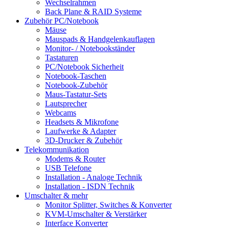
Wechselrahmen
Back Plane & RAID Systeme
Zubehör PC/Notebook
Mäuse
Mauspads & Handgelenkauflagen
Monitor- / Notebookständer
Tastaturen
PC/Notebook Sicherheit
Notebook-Taschen
Notebook-Zubehör
Maus-Tastatur-Sets
Lautsprecher
Webcams
Headsets & Mikrofone
Laufwerke & Adapter
3D-Drucker & Zubehör
Telekommunikation
Modems & Router
USB Telefone
Installation - Analoge Technik
Installation - ISDN Technik
Umschalter & mehr
Monitor Splitter, Switches & Konverter
KVM-Umschalter & Verstärker
Interface Konverter