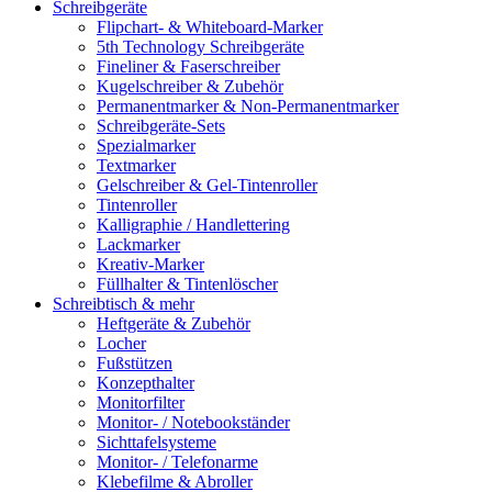
Schreibgeräte
Flipchart- & Whiteboard-Marker
5th Technology Schreibgeräte
Fineliner & Faserschreiber
Kugelschreiber & Zubehör
Permanentmarker & Non-Permanentmarker
Schreibgeräte-Sets
Spezialmarker
Textmarker
Gelschreiber & Gel-Tintenroller
Tintenroller
Kalligraphie / Handlettering
Lackmarker
Kreativ-Marker
Füllhalter & Tintenlöscher
Schreibtisch & mehr
Heftgeräte & Zubehör
Locher
Fußstützen
Konzepthalter
Monitorfilter
Monitor- / Notebookständer
Sichttafelsysteme
Monitor- / Telefonarme
Klebefilme & Abroller