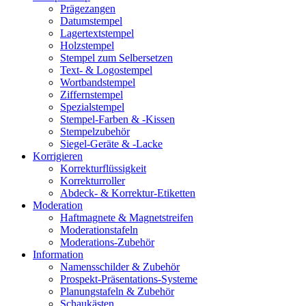
Prägezangen
Datumstempel
Lagertextstempel
Holzstempel
Stempel zum Selbersetzen
Text- & Logostempel
Wortbandstempel
Ziffernstempel
Spezialstempel
Stempel-Farben & -Kissen
Stempelzubehör
Siegel-Geräte & -Lacke
Korrigieren
Korrekturflüssigkeit
Korrekturroller
Abdeck- & Korrektur-Etiketten
Moderation
Haftmagnete & Magnetstreifen
Moderationstafeln
Moderations-Zubehör
Information
Namensschilder & Zubehör
Prospekt-Präsentations-Systeme
Planungstafeln & Zubehör
Schaukästen