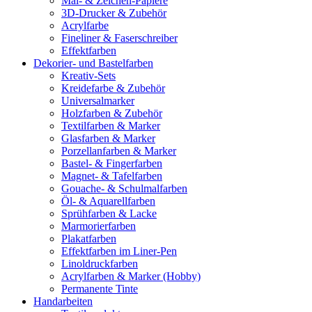
Mal- & Zeichen-Papiere
3D-Drucker & Zubehör
Acrylfarbe
Fineliner & Faserschreiber
Effektfarben
Dekorier- und Bastelfarben
Kreativ-Sets
Kreidefarbe & Zubehör
Universalmarker
Holzfarben & Zubehör
Textilfarben & Marker
Glasfarben & Marker
Porzellanfarben & Marker
Bastel- & Fingerfarben
Magnet- & Tafelfarben
Gouache- & Schulmalfarben
Öl- & Aquarellfarben
Sprühfarben & Lacke
Marmorierfarben
Plakatfarben
Effektfarben im Liner-Pen
Linoldruckfarben
Acrylfarben & Marker (Hobby)
Permanente Tinte
Handarbeiten