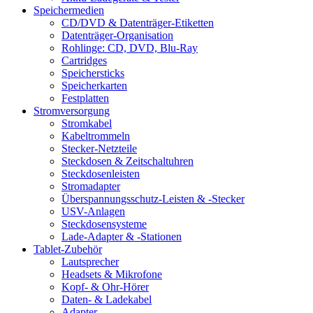
Speichermedien
CD/DVD & Datenträger-Etiketten
Datenträger-Organisation
Rohlinge: CD, DVD, Blu-Ray
Cartridges
Speichersticks
Speicherkarten
Festplatten
Stromversorgung
Stromkabel
Kabeltrommeln
Stecker-Netzteile
Steckdosen & Zeitschaltuhren
Steckdosenleisten
Stromadapter
Überspannungsschutz-Leisten & -Stecker
USV-Anlagen
Steckdosensysteme
Lade-Adapter & -Stationen
Tablet-Zubehör
Lautsprecher
Headsets & Mikrofone
Kopf- & Ohr-Hörer
Daten- & Ladekabel
Adapter