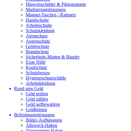
Hinweisschilder & Piktogramme
Markierungslösungen
Magnet-Taschen /-Rahmen
Handschuhe
Arbeitsschuhe
Schutzkleidung
Atemschutz
Augenschutz
Gehörschutz
Brandschutz
Sicherheits-Matten & Bänder
Erste Hilfe
Kopfschutz
Schutzboxen
Hygieneschutzschilde
Arbeitskleidung
Rund ums Geld
Geld prüfen
Geld zählen
Geld aufbewahren
Geldbörsen
Befestigungslösungen
Bilder-Aufhängung
Allzweck-Haken
Transparente Haken