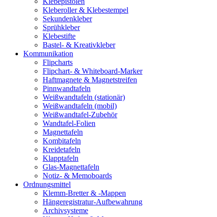
Klebepistolen
Kleberoller & Klebestempel
Sekundenkleber
Sprühkleber
Klebestifte
Bastel- & Kreativkleber
Kommunikation
Flipcharts
Flipchart- & Whiteboard-Marker
Haftmagnete & Magnetstreifen
Pinnwandtafeln
Weißwandtafeln (stationär)
Weißwandtafeln (mobil)
Weißwandtafel-Zubehör
Wandtafel-Folien
Magnettafeln
Kombitafeln
Kreidetafeln
Klapptafeln
Glas-Magnettafeln
Notiz- & Memoboards
Ordnungsmittel
Klemm-Bretter & -Mappen
Hängeregistratur-Aufbewahrung
Archivsysteme