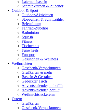
Laternen basteln
Schminkfarben & Zubehör
Outdoor & Sport
Outdoor-Aktivitäten
Stoppuhren & Schrittzähler
Beleuchtung
Fahrrad-Zubehör
Badminton
Squash
Fitness
Tischtennis
Funwheels
Funsport
Gesundheit & Wellness
Weihnachten
Geschenk-Verpackungen
Grußkarten & mehr
Basteln & Gestalten
Gedeckter Tisch
Adventskalender, unbefüllt
Adventskalender, befüllt
Weihnachtsleckereien
Ostern
Grußkarten
Geschenk-Verpackungen