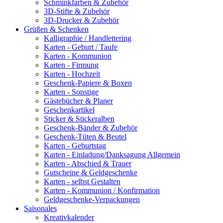
Schminkfarben & Zubehör
3D-Stifte & Zubehör
3D-Drucker & Zubehör
Grüßen & Schenken
Kalligraphie / Handlettering
Karten - Geburt / Taufe
Karten - Kommunion
Karten - Firmung
Karten - Hochzeit
Geschenk-Papiere & Boxen
Karten - Sonstige
Gästebücher & Planer
Geschenkartikel
Sticker & Stickeralben
Geschenk-Bänder & Zubehör
Geschenk-Tüten & Beutel
Karten - Geburtstag
Karten - Einladung/Danksagung Allgemein
Karten - Abschied & Trauer
Gutscheine & Geldgeschenke
Karten - selbst Gestalten
Karten - Kommunion / Konfirmation
Geldgeschenke-Verpackungen
Saisonales
Kreativkalender