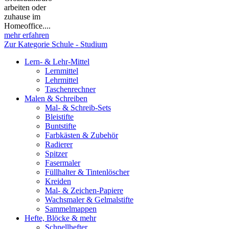
arbeiten oder
zuhause im
Homeoffice....
mehr erfahren
Zur Kategorie Schule - Studium
Lern- & Lehr-Mittel
Lernmittel
Lehrmittel
Taschenrechner
Malen & Schreiben
Mal- & Schreib-Sets
Bleistifte
Buntstifte
Farbkästen & Zubehör
Radierer
Spitzer
Fasermaler
Füllhalter & Tintenlöscher
Kreiden
Mal- & Zeichen-Papiere
Wachsmaler & Gelmalstifte
Sammelmappen
Hefte, Blöcke & mehr
Schnellhefter