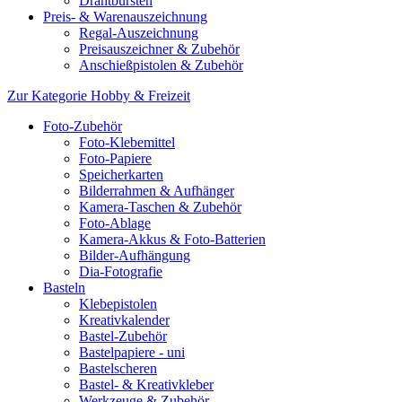
Drahtbürsten
Preis- & Warenauszeichnung
Regal-Auszeichnung
Preisauszeichner & Zubehör
Anschießpistolen & Zubehör
Zur Kategorie Hobby & Freizeit
Foto-Zubehör
Foto-Klebemittel
Foto-Papiere
Speicherkarten
Bilderrahmen & Aufhänger
Kamera-Taschen & Zubehör
Foto-Ablage
Kamera-Akkus & Foto-Batterien
Bilder-Aufhängung
Dia-Fotografie
Basteln
Klebepistolen
Kreativkalender
Bastel-Zubehör
Bastelpapiere - uni
Bastelscheren
Bastel- & Kreativkleber
Werkzeuge & Zubehör