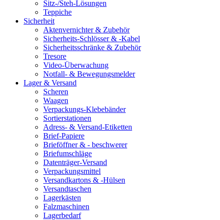
Sitz-/Steh-Lösungen
Teppiche
Sicherheit
Aktenvernichter & Zubehör
Sicherheits-Schlösser & -Kabel
Sicherheitsschränke & Zubehör
Tresore
Video-Überwachung
Notfall- & Bewegungsmelder
Lager & Versand
Scheren
Waagen
Verpackungs-Klebebänder
Sortierstationen
Adress- & Versand-Etiketten
Brief-Papiere
Brieföffner & - beschwerer
Briefumschläge
Datenträger-Versand
Verpackungsmittel
Versandkartons & -Hülsen
Versandtaschen
Lagerkästen
Falzmaschinen
Lagerbedarf