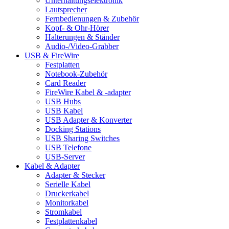
Unterhaltungselektronik
Lautsprecher
Fernbedienungen & Zubehör
Kopf- & Ohr-Hörer
Halterungen & Ständer
Audio-/Video-Grabber
USB & FireWire
Festplatten
Notebook-Zubehör
Card Reader
FireWire Kabel & -adapter
USB Hubs
USB Kabel
USB Adapter & Konverter
Docking Stations
USB Sharing Switches
USB Telefone
USB-Server
Kabel & Adapter
Adapter & Stecker
Serielle Kabel
Druckerkabel
Monitorkabel
Stromkabel
Festplattenkabel