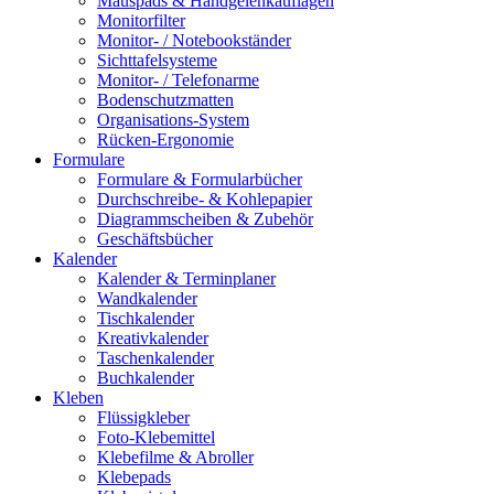
Mauspads & Handgelenkauflagen
Monitorfilter
Monitor- / Notebookständer
Sichttafelsysteme
Monitor- / Telefonarme
Bodenschutzmatten
Organisations-System
Rücken-Ergonomie
Formulare
Formulare & Formularbücher
Durchschreibe- & Kohlepapier
Diagrammscheiben & Zubehör
Geschäftsbücher
Kalender
Kalender & Terminplaner
Wandkalender
Tischkalender
Kreativkalender
Taschenkalender
Buchkalender
Kleben
Flüssigkleber
Foto-Klebemittel
Klebefilme & Abroller
Klebepads