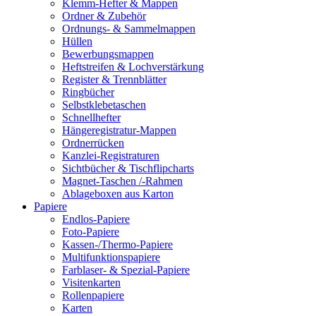
Klemm-Hefter & Mappen
Ordner & Zubehör
Ordnungs- & Sammelmappen
Hüllen
Bewerbungsmappen
Heftstreifen & Lochverstärkung
Register & Trennblätter
Ringbücher
Selbstklebetaschen
Schnellhefter
Hängeregistratur-Mappen
Ordnerrücken
Kanzlei-Registraturen
Sichtbücher & Tischflipcharts
Magnet-Taschen /-Rahmen
Ablageboxen aus Karton
Papiere
Endlos-Papiere
Foto-Papiere
Kassen-/Thermo-Papiere
Multifunktionspapiere
Farblaser- & Spezial-Papiere
Visitenkarten
Rollenpapiere
Karten