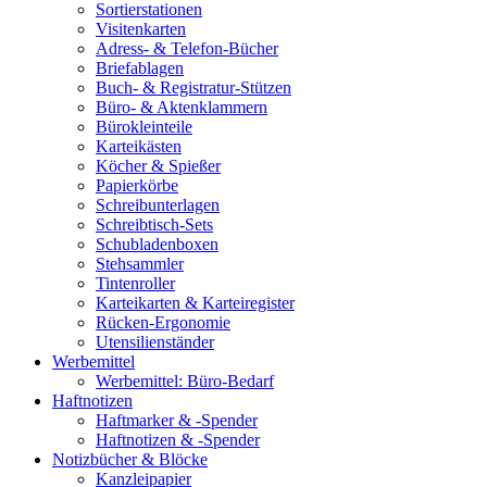
Sortierstationen
Visitenkarten
Adress- & Telefon-Bücher
Briefablagen
Buch- & Registratur-Stützen
Büro- & Aktenklammern
Bürokleinteile
Karteikästen
Köcher & Spießer
Papierkörbe
Schreibunterlagen
Schreibtisch-Sets
Schubladenboxen
Stehsammler
Tintenroller
Karteikarten & Karteiregister
Rücken-Ergonomie
Utensilienständer
Werbemittel
Werbemittel: Büro-Bedarf
Haftnotizen
Haftmarker & -Spender
Haftnotizen & -Spender
Notizbücher & Blöcke
Kanzleipapier