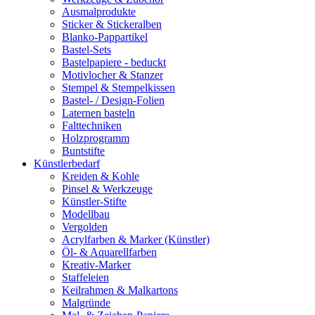
Ausmalprodukte
Sticker & Stickeralben
Blanko-Pappartikel
Bastel-Sets
Bastelpapiere - beduckt
Motivlocher & Stanzer
Stempel & Stempelkissen
Bastel- / Design-Folien
Laternen basteln
Falttechniken
Holzprogramm
Buntstifte
Künstlerbedarf
Kreiden & Kohle
Pinsel & Werkzeuge
Künstler-Stifte
Modellbau
Vergolden
Acrylfarben & Marker (Künstler)
Öl- & Aquarellfarben
Kreativ-Marker
Staffeleien
Keilrahmen & Malkartons
Malgründe