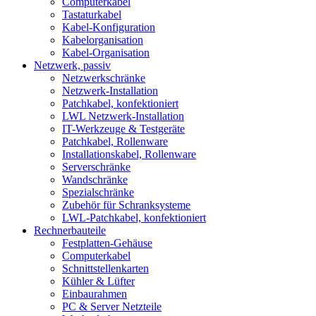
Computerkabel
Tastaturkabel
Kabel-Konfiguration
Kabelorganisation
Kabel-Organisation
Netzwerk, passiv
Netzwerkschränke
Netzwerk-Installation
Patchkabel, konfektioniert
LWL Netzwerk-Installation
IT-Werkzeuge & Testgeräte
Patchkabel, Rollenware
Installationskabel, Rollenware
Serverschränke
Wandschränke
Spezialschränke
Zubehör für Schranksysteme
LWL-Patchkabel, konfektioniert
Rechnerbauteile
Festplatten-Gehäuse
Computerkabel
Schnittstellenkarten
Kühler & Lüfter
Einbaurahmen
PC & Server Netzteile