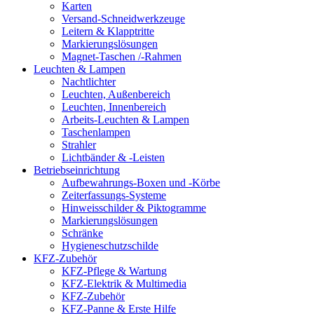
Karten
Versand-Schneidwerkzeuge
Leitern & Klapptritte
Markierungslösungen
Magnet-Taschen /-Rahmen
Leuchten & Lampen
Nachtlichter
Leuchten, Außenbereich
Leuchten, Innenbereich
Arbeits-Leuchten & Lampen
Taschenlampen
Strahler
Lichtbänder & -Leisten
Betriebseinrichtung
Aufbewahrungs-Boxen und -Körbe
Zeiterfassungs-Systeme
Hinweisschilder & Piktogramme
Markierungslösungen
Schränke
Hygieneschutzschilde
KFZ-Zubehör
KFZ-Pflege & Wartung
KFZ-Elektrik & Multimedia
KFZ-Zubehör
KFZ-Panne & Erste Hilfe