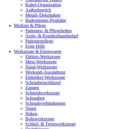
Kabel-Organisation
Außenbereich
Metall-/Dekohaken
Badezimmer-Produkte
Medizin & Pflege
Patienten- & Pflegebetten
Ärzte- & Krankenhausbedarf
Patientenpflege
Erste Hilfe
Werkzeuge & Eisenwaren
Elektro-Werkzeuge
Mess-Werkzeuge
Hand-Werkzeuge
Werkstatt-Ausstattung
Elektriker-Werkzeuge
Schraubenschlüssel
Zangen
Schneidwerkzeuge
Schrauben
Schraubverbindungen
Nägel
Haken
Bohrwerkzeuge
Schleif- & Trennwerkzeuge