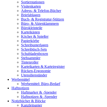
Sortierstationen
Visitenkarten
Adress- & Telefon-Bücher
Briefablagen
Buch- & Registratur-Stützen
Büro- & Aktenklammern
Bürokleinteile
Karteikästen
Köcher & Spießer
Papierkörbe
Schreibunterlagen
Schreibtisch-Sets
Schubladenboxen
Stehsammler
Tintenroller
Karteikarten & Karteiregister
Rücken-Ergonomie
Utensilienständer
Werbemittel
Werbemittel: Büro-Bedarf
Haftnotizen
Haftmarker & -Spender
Haftnotizen & -Spender
Notizbücher & Blöcke
Kanzleipapier