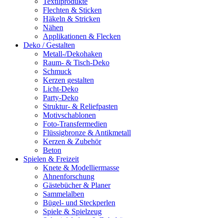
Textilprodukte
Flechten & Sticken
Häkeln & Stricken
Nähen
Applikationen & Flecken
Deko / Gestalten
Metall-/Dekohaken
Raum- & Tisch-Deko
Schmuck
Kerzen gestalten
Licht-Deko
Party-Deko
Struktur- & Reliefpasten
Motivschablonen
Foto-Transfermedien
Flüssigbronze & Antikmetall
Kerzen & Zubehör
Beton
Spielen & Freizeit
Knete & Modelliermasse
Ahnenforschung
Gästebücher & Planer
Sammelalben
Bügel- und Steckperlen
Spiele & Spielzeug