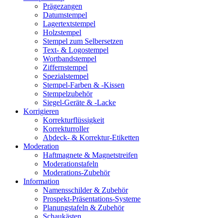
Prägezangen
Datumstempel
Lagertextstempel
Holzstempel
Stempel zum Selbersetzen
Text- & Logostempel
Wortbandstempel
Ziffernstempel
Spezialstempel
Stempel-Farben & -Kissen
Stempelzubehör
Siegel-Geräte & -Lacke
Korrigieren
Korrekturflüssigkeit
Korrekturroller
Abdeck- & Korrektur-Etiketten
Moderation
Haftmagnete & Magnetstreifen
Moderationstafeln
Moderations-Zubehör
Information
Namensschilder & Zubehör
Prospekt-Präsentations-Systeme
Planungstafeln & Zubehör
Schaukästen