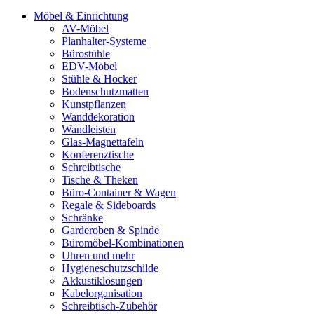
Möbel & Einrichtung
AV-Möbel
Planhalter-Systeme
Bürostühle
EDV-Möbel
Stühle & Hocker
Bodenschutzmatten
Kunstpflanzen
Wanddekoration
Wandleisten
Glas-Magnettafeln
Konferenztische
Schreibtische
Tische & Theken
Büro-Container & Wagen
Regale & Sideboards
Schränke
Garderoben & Spinde
Büromöbel-Kombinationen
Uhren und mehr
Hygieneschutzschilde
Akkustiklösungen
Kabelorganisation
Schreibtisch-Zubehör