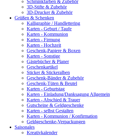
Schminkfarben & Zubehör
3D-Stifte & Zubehör
3D-Drucker & Zubehör
Grüßen & Schenken
Kalligraphie / Handlettering
Karten - Geburt / Taufe
Karten - Kommunion
Karten - Firmung
Karten - Hochzeit
Geschenk-Papiere & Boxen
Karten - Sonstige
Gästebücher & Planer
Geschenkartikel
Sticker & Stickeralben
Geschenk-Bänder & Zubehör
Geschenk-Tüten & Beutel
Karten - Geburtstag
Karten - Einladung/Danksagung Allgemein
Karten - Abschied & Trauer
Gutscheine & Geldgeschenke
Karten - selbst Gestalten
Karten - Kommunion / Konfirmation
Geldgeschenke-Verpackungen
Saisonales
Kreativkalender