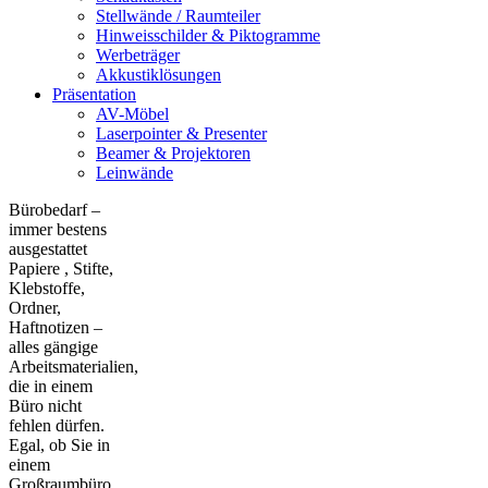
Stellwände / Raumteiler
Hinweisschilder & Piktogramme
Werbeträger
Akkustiklösungen
Präsentation
AV-Möbel
Laserpointer & Presenter
Beamer & Projektoren
Leinwände
Bürobedarf –
immer bestens
ausgestattet
Papiere , Stifte,
Klebstoffe,
Ordner,
Haftnotizen –
alles gängige
Arbeitsmaterialien,
die in einem
Büro nicht
fehlen dürfen.
Egal, ob Sie in
einem
Großraumbüro