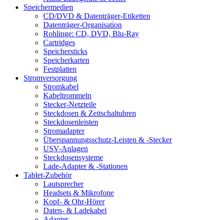
Speichermedien
CD/DVD & Datenträger-Etiketten
Datenträger-Organisation
Rohlinge: CD, DVD, Blu-Ray
Cartridges
Speichersticks
Speicherkarten
Festplatten
Stromversorgung
Stromkabel
Kabeltrommeln
Stecker-Netzteile
Steckdosen & Zeitschaltuhren
Steckdosenleisten
Stromadapter
Überspannungsschutz-Leisten & -Stecker
USV-Anlagen
Steckdosensysteme
Lade-Adapter & -Stationen
Tablet-Zubehör
Lautsprecher
Headsets & Mikrofone
Kopf- & Ohr-Hörer
Daten- & Ladekabel
Adapter