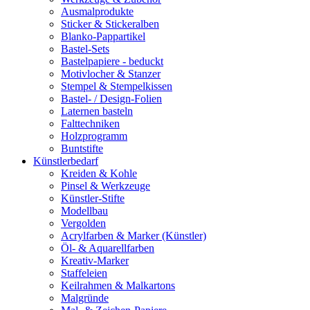
Ausmalprodukte
Sticker & Stickeralben
Blanko-Pappartikel
Bastel-Sets
Bastelpapiere - beduckt
Motivlocher & Stanzer
Stempel & Stempelkissen
Bastel- / Design-Folien
Laternen basteln
Falttechniken
Holzprogramm
Buntstifte
Künstlerbedarf
Kreiden & Kohle
Pinsel & Werkzeuge
Künstler-Stifte
Modellbau
Vergolden
Acrylfarben & Marker (Künstler)
Öl- & Aquarellfarben
Kreativ-Marker
Staffeleien
Keilrahmen & Malkartons
Malgründe