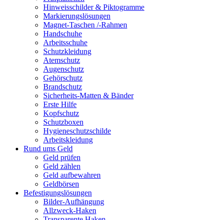
Hinweisschilder & Piktogramme
Markierungslösungen
Magnet-Taschen /-Rahmen
Handschuhe
Arbeitsschuhe
Schutzkleidung
Atemschutz
Augenschutz
Gehörschutz
Brandschutz
Sicherheits-Matten & Bänder
Erste Hilfe
Kopfschutz
Schutzboxen
Hygieneschutzschilde
Arbeitskleidung
Rund ums Geld
Geld prüfen
Geld zählen
Geld aufbewahren
Geldbörsen
Befestigungslösungen
Bilder-Aufhängung
Allzweck-Haken
Transparente Haken