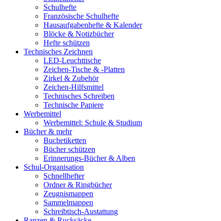
Schulhefte
Französische Schulhefte
Hausaufgabenhefte & Kalender
Blöcke & Notizbücher
Hefte schützen
Technisches Zeichnen
LED-Leuchttische
Zeichen-Tische & -Platten
Zirkel & Zubehör
Zeichen-Hilfsmittel
Technisches Schreiben
Technische Papiere
Werbemittel
Werbemittel: Schule & Studium
Bücher & mehr
Buchetiketten
Bücher schützen
Erinnerungs-Bücher & Alben
Schul-Organisation
Schnellhefter
Ordner & Ringbücher
Zeugnismappen
Sammelmappen
Schreibtisch-Austattung
Ranzen & Rucksäcke