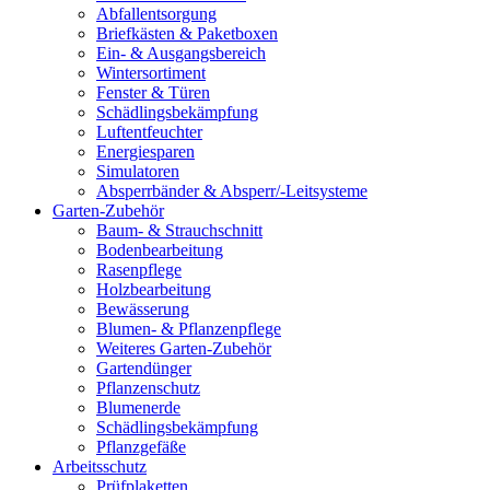
Abfallentsorgung
Briefkästen & Paketboxen
Ein- & Ausgangsbereich
Wintersortiment
Fenster & Türen
Schädlingsbekämpfung
Luftentfeuchter
Energiesparen
Simulatoren
Absperrbänder & Absperr/-Leitsysteme
Garten-Zubehör
Baum- & Strauchschnitt
Bodenbearbeitung
Rasenpflege
Holzbearbeitung
Bewässerung
Blumen- & Pflanzenpflege
Weiteres Garten-Zubehör
Gartendünger
Pflanzenschutz
Blumenerde
Schädlingsbekämpfung
Pflanzgefäße
Arbeitsschutz
Prüfplaketten