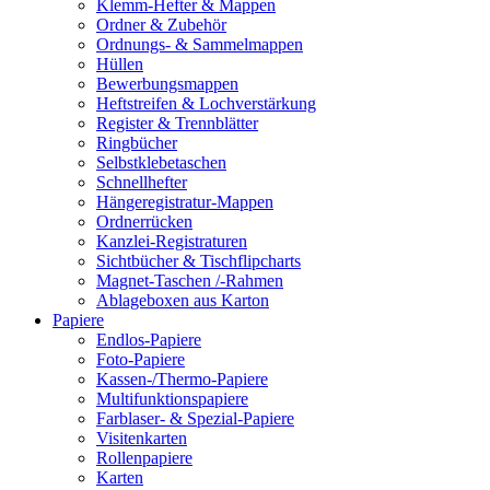
Klemm-Hefter & Mappen
Ordner & Zubehör
Ordnungs- & Sammelmappen
Hüllen
Bewerbungsmappen
Heftstreifen & Lochverstärkung
Register & Trennblätter
Ringbücher
Selbstklebetaschen
Schnellhefter
Hängeregistratur-Mappen
Ordnerrücken
Kanzlei-Registraturen
Sichtbücher & Tischflipcharts
Magnet-Taschen /-Rahmen
Ablageboxen aus Karton
Papiere
Endlos-Papiere
Foto-Papiere
Kassen-/Thermo-Papiere
Multifunktionspapiere
Farblaser- & Spezial-Papiere
Visitenkarten
Rollenpapiere
Karten