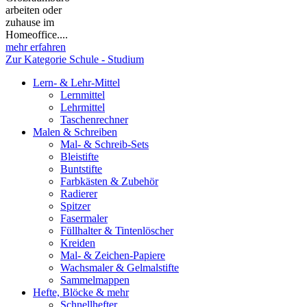
arbeiten oder
zuhause im
Homeoffice....
mehr erfahren
Zur Kategorie Schule - Studium
Lern- & Lehr-Mittel
Lernmittel
Lehrmittel
Taschenrechner
Malen & Schreiben
Mal- & Schreib-Sets
Bleistifte
Buntstifte
Farbkästen & Zubehör
Radierer
Spitzer
Fasermaler
Füllhalter & Tintenlöscher
Kreiden
Mal- & Zeichen-Papiere
Wachsmaler & Gelmalstifte
Sammelmappen
Hefte, Blöcke & mehr
Schnellhefter