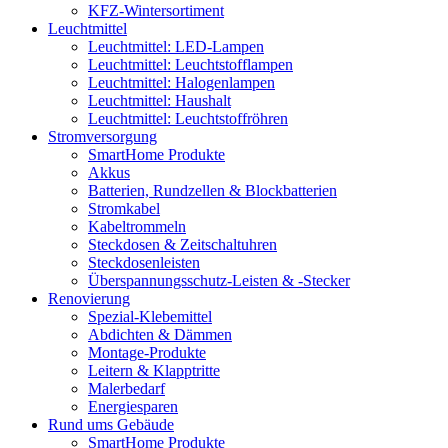
KFZ-Wintersortiment
Leuchtmittel
Leuchtmittel: LED-Lampen
Leuchtmittel: Leuchtstofflampen
Leuchtmittel: Halogenlampen
Leuchtmittel: Haushalt
Leuchtmittel: Leuchtstoffröhren
Stromversorgung
SmartHome Produkte
Akkus
Batterien, Rundzellen & Blockbatterien
Stromkabel
Kabeltrommeln
Steckdosen & Zeitschaltuhren
Steckdosenleisten
Überspannungsschutz-Leisten & -Stecker
Renovierung
Spezial-Klebemittel
Abdichten & Dämmen
Montage-Produkte
Leitern & Klapptritte
Malerbedarf
Energiesparen
Rund ums Gebäude
SmartHome Produkte