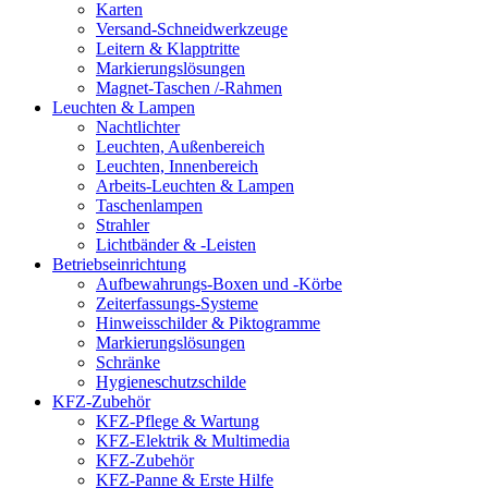
Karten
Versand-Schneidwerkzeuge
Leitern & Klapptritte
Markierungslösungen
Magnet-Taschen /-Rahmen
Leuchten & Lampen
Nachtlichter
Leuchten, Außenbereich
Leuchten, Innenbereich
Arbeits-Leuchten & Lampen
Taschenlampen
Strahler
Lichtbänder & -Leisten
Betriebseinrichtung
Aufbewahrungs-Boxen und -Körbe
Zeiterfassungs-Systeme
Hinweisschilder & Piktogramme
Markierungslösungen
Schränke
Hygieneschutzschilde
KFZ-Zubehör
KFZ-Pflege & Wartung
KFZ-Elektrik & Multimedia
KFZ-Zubehör
KFZ-Panne & Erste Hilfe