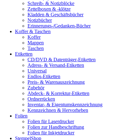
Schreib- & Notizblöcke
Zettelboxen & -klötze
Kladden & Geschäftsbücher
Notizbücher
Erinnerungs-/Gedanken-Bücher
Koffer & Taschen
Koffer
Mappen
Taschen
Etiketten
CD/DVD & Datenträger-Etiketten
Adress- & Versand-Etiketten
Universal
Endlos-Etiketten
Preis- & Warenauszeichnung
Zubehör
Abdeck- & Korrektur-Etiketten
Ordnerrücken
Inventar- & Eigentumskennzeichnung
Kennzeichnen & Hervorheben
Folien
Folien für Laserdrucker
Folien zur Handbeschriftung
Folien für Inkjetdrucker
StempelShop