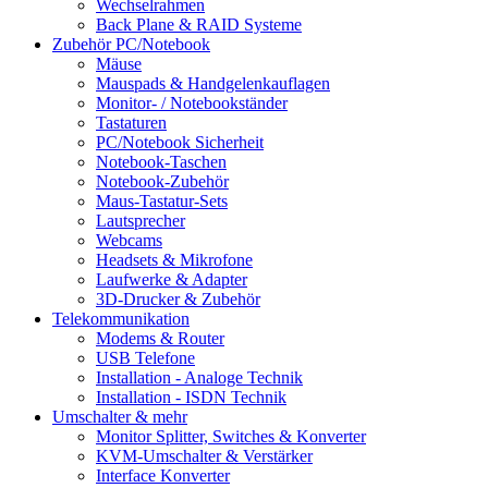
Wechselrahmen
Back Plane & RAID Systeme
Zubehör PC/Notebook
Mäuse
Mauspads & Handgelenkauflagen
Monitor- / Notebookständer
Tastaturen
PC/Notebook Sicherheit
Notebook-Taschen
Notebook-Zubehör
Maus-Tastatur-Sets
Lautsprecher
Webcams
Headsets & Mikrofone
Laufwerke & Adapter
3D-Drucker & Zubehör
Telekommunikation
Modems & Router
USB Telefone
Installation - Analoge Technik
Installation - ISDN Technik
Umschalter & mehr
Monitor Splitter, Switches & Konverter
KVM-Umschalter & Verstärker
Interface Konverter