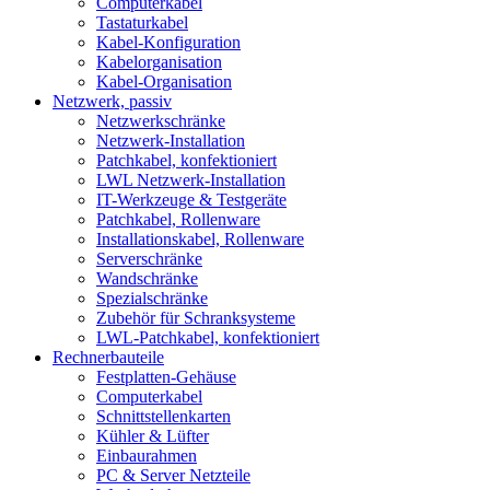
Computerkabel
Tastaturkabel
Kabel-Konfiguration
Kabelorganisation
Kabel-Organisation
Netzwerk, passiv
Netzwerkschränke
Netzwerk-Installation
Patchkabel, konfektioniert
LWL Netzwerk-Installation
IT-Werkzeuge & Testgeräte
Patchkabel, Rollenware
Installationskabel, Rollenware
Serverschränke
Wandschränke
Spezialschränke
Zubehör für Schranksysteme
LWL-Patchkabel, konfektioniert
Rechnerbauteile
Festplatten-Gehäuse
Computerkabel
Schnittstellenkarten
Kühler & Lüfter
Einbaurahmen
PC & Server Netzteile