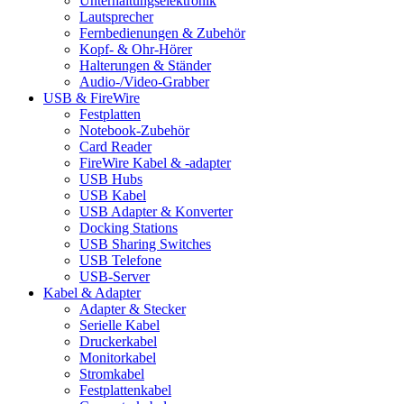
Unterhaltungselektronik
Lautsprecher
Fernbedienungen & Zubehör
Kopf- & Ohr-Hörer
Halterungen & Ständer
Audio-/Video-Grabber
USB & FireWire
Festplatten
Notebook-Zubehör
Card Reader
FireWire Kabel & -adapter
USB Hubs
USB Kabel
USB Adapter & Konverter
Docking Stations
USB Sharing Switches
USB Telefone
USB-Server
Kabel & Adapter
Adapter & Stecker
Serielle Kabel
Druckerkabel
Monitorkabel
Stromkabel
Festplattenkabel