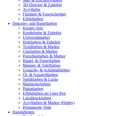
Mal- & Zeichen-Papiere
3D-Drucker & Zubehör
Acrylfarbe
Fineliner & Faserschreiber
Effektfarben
Dekorier- und Bastelfarben
Kreativ-Sets
Kreidefarbe & Zubehör
Universalmarker
Holzfarben & Zubehör
Textilfarben & Marker
Glasfarben & Marker
Porzellanfarben & Marker
Bastel- & Fingerfarben
Magnet- & Tafelfarben
Gouache- & Schulmalfarben
Öl- & Aquarellfarben
Sprühfarben & Lacke
Marmorierfarben
Plakatfarben
Effektfarben im Liner-Pen
Linoldruckfarben
Acrylfarben & Marker (Hobby)
Permanente Tinte
Handarbeiten