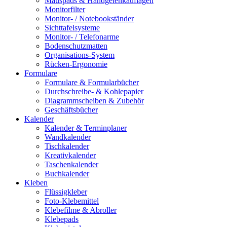
Mauspads & Handgelenkauflagen
Monitorfilter
Monitor- / Notebookständer
Sichttafelsysteme
Monitor- / Telefonarme
Bodenschutzmatten
Organisations-System
Rücken-Ergonomie
Formulare
Formulare & Formularbücher
Durchschreibe- & Kohlepapier
Diagrammscheiben & Zubehör
Geschäftsbücher
Kalender
Kalender & Terminplaner
Wandkalender
Tischkalender
Kreativkalender
Taschenkalender
Buchkalender
Kleben
Flüssigkleber
Foto-Klebemittel
Klebefilme & Abroller
Klebepads