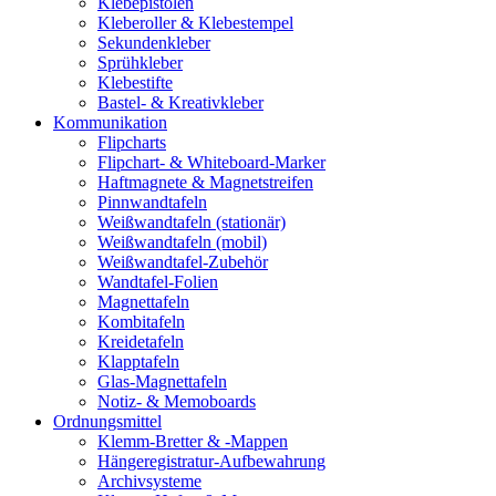
Klebepistolen
Kleberoller & Klebestempel
Sekundenkleber
Sprühkleber
Klebestifte
Bastel- & Kreativkleber
Kommunikation
Flipcharts
Flipchart- & Whiteboard-Marker
Haftmagnete & Magnetstreifen
Pinnwandtafeln
Weißwandtafeln (stationär)
Weißwandtafeln (mobil)
Weißwandtafel-Zubehör
Wandtafel-Folien
Magnettafeln
Kombitafeln
Kreidetafeln
Klapptafeln
Glas-Magnettafeln
Notiz- & Memoboards
Ordnungsmittel
Klemm-Bretter & -Mappen
Hängeregistratur-Aufbewahrung
Archivsysteme