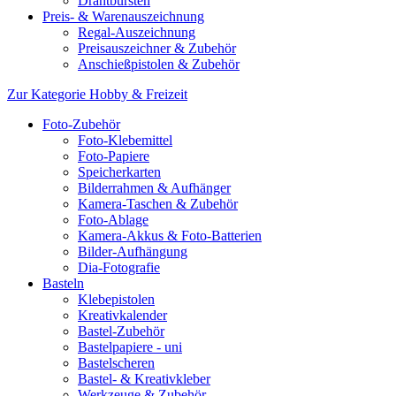
Drahtbürsten
Preis- & Warenauszeichnung
Regal-Auszeichnung
Preisauszeichner & Zubehör
Anschießpistolen & Zubehör
Zur Kategorie Hobby & Freizeit
Foto-Zubehör
Foto-Klebemittel
Foto-Papiere
Speicherkarten
Bilderrahmen & Aufhänger
Kamera-Taschen & Zubehör
Foto-Ablage
Kamera-Akkus & Foto-Batterien
Bilder-Aufhängung
Dia-Fotografie
Basteln
Klebepistolen
Kreativkalender
Bastel-Zubehör
Bastelpapiere - uni
Bastelscheren
Bastel- & Kreativkleber
Werkzeuge & Zubehör