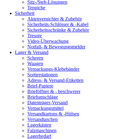
Sitz-/Steh-Lösungen
Teppiche
Sicherheit
Aktenvernichter & Zubehör
Sicherheits-Schlösser & -Kabel
Sicherheitsschränke & Zubehör
Tresore
Video-Überwachung
Notfall- & Bewegungsmelder
Lager & Versand
Scheren
Waagen
Verpackungs-Klebebänder
Sortierstationen
Adress- & Versand-Etiketten
Brief-Papiere
Brieföffner & - beschwerer
Briefumschläge
Datenträger-Versand
Verpackungsmittel
Versandkartons & -Hülsen
Versandtaschen
Lagerkästen
Falzmaschinen
Lagerbedarf