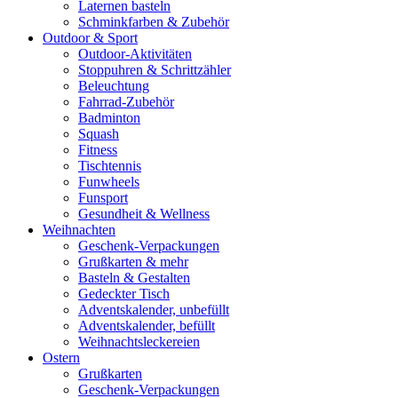
Laternen basteln
Schminkfarben & Zubehör
Outdoor & Sport
Outdoor-Aktivitäten
Stoppuhren & Schrittzähler
Beleuchtung
Fahrrad-Zubehör
Badminton
Squash
Fitness
Tischtennis
Funwheels
Funsport
Gesundheit & Wellness
Weihnachten
Geschenk-Verpackungen
Grußkarten & mehr
Basteln & Gestalten
Gedeckter Tisch
Adventskalender, unbefüllt
Adventskalender, befüllt
Weihnachtsleckereien
Ostern
Grußkarten
Geschenk-Verpackungen