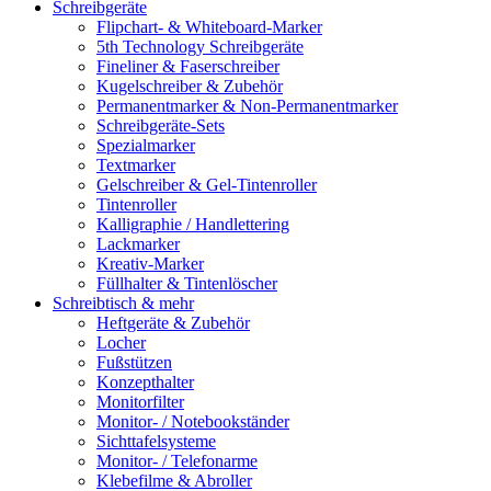
Schreibgeräte
Flipchart- & Whiteboard-Marker
5th Technology Schreibgeräte
Fineliner & Faserschreiber
Kugelschreiber & Zubehör
Permanentmarker & Non-Permanentmarker
Schreibgeräte-Sets
Spezialmarker
Textmarker
Gelschreiber & Gel-Tintenroller
Tintenroller
Kalligraphie / Handlettering
Lackmarker
Kreativ-Marker
Füllhalter & Tintenlöscher
Schreibtisch & mehr
Heftgeräte & Zubehör
Locher
Fußstützen
Konzepthalter
Monitorfilter
Monitor- / Notebookständer
Sichttafelsysteme
Monitor- / Telefonarme
Klebefilme & Abroller