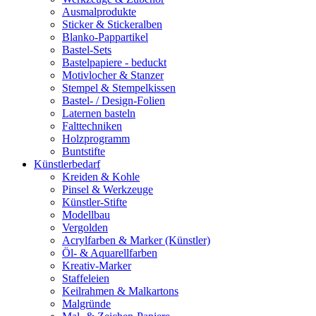
Ausmalprodukte
Sticker & Stickeralben
Blanko-Pappartikel
Bastel-Sets
Bastelpapiere - beduckt
Motivlocher & Stanzer
Stempel & Stempelkissen
Bastel- / Design-Folien
Laternen basteln
Falttechniken
Holzprogramm
Buntstifte
Künstlerbedarf
Kreiden & Kohle
Pinsel & Werkzeuge
Künstler-Stifte
Modellbau
Vergolden
Acrylfarben & Marker (Künstler)
Öl- & Aquarellfarben
Kreativ-Marker
Staffeleien
Keilrahmen & Malkartons
Malgründe