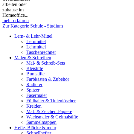
arbeiten oder
zuhause im
Homeoffice....
mehr erfahren
Zur Kategorie Schule - Studium
Lern- & Lehr-Mittel
Lernmittel
Lehrmittel
Taschenrechner
Malen & Schreiben
Mal- & Schreib-Sets
Bleistifte
Buntstifte
Farbkästen & Zubehör
Radierer
Spitzer
Fasermaler
Füllhalter & Tintenlöscher
Kreiden
Mal- & Zeichen-Papiere
Wachsmaler & Gelmalstifte
Sammelmappen
Hefte, Blöcke & mehr
Schnellhefter