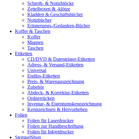
Schreib- & Notizblöcke
Zettelboxen & -klötze
Kladden & Geschäftsbücher
Notizbücher
Erinnerungs-/Gedanken-Bücher
Koffer & Taschen
Koffer
Mappen
Taschen
Etiketten
CD/DVD & Datenträger-Etiketten
Adress- & Versand-Etiketten
Universal
Endlos-Etiketten
Preis- & Warenauszeichnung
Zubehör
Abdeck- & Korrektur-Etiketten
Ordnerrücken
Inventar- & Eigentumskennzeichnung
Kennzeichnen & Hervorheben
Folien
Folien für Laserdrucker
Folien zur Handbeschriftung
Folien für Inkjetdrucker
StempelShop