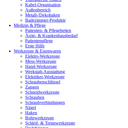
Kabel-Organisation
Außenbereich
Metall-/Dekohaken
Badezimmer-Produkte
Medizin & Pflege
Patienten- & Pflegebetten
Ärzte- & Krankenhausbedarf
Patientenpflege
Erste Hilfe
Werkzeuge & Eisenwaren
Elektro-Werkzeuge
Mess-Werkzeuge
Hand-Werkzeuge
Werkstatt-Ausstattung
Elektriker-Werkzeuge
Schraubenschlüssel
Zangen
Schneidwerkzeuge
Schrauben
Schraubverbindungen
Nägel
Haken
Bohrwerkzeuge
Schleif- & Trennwerkzeuge