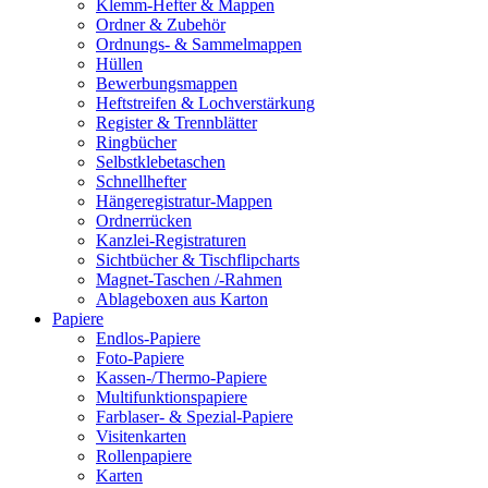
Klemm-Hefter & Mappen
Ordner & Zubehör
Ordnungs- & Sammelmappen
Hüllen
Bewerbungsmappen
Heftstreifen & Lochverstärkung
Register & Trennblätter
Ringbücher
Selbstklebetaschen
Schnellhefter
Hängeregistratur-Mappen
Ordnerrücken
Kanzlei-Registraturen
Sichtbücher & Tischflipcharts
Magnet-Taschen /-Rahmen
Ablageboxen aus Karton
Papiere
Endlos-Papiere
Foto-Papiere
Kassen-/Thermo-Papiere
Multifunktionspapiere
Farblaser- & Spezial-Papiere
Visitenkarten
Rollenpapiere
Karten