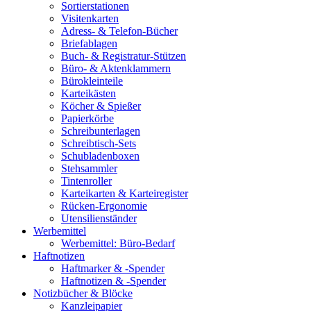
Sortierstationen
Visitenkarten
Adress- & Telefon-Bücher
Briefablagen
Buch- & Registratur-Stützen
Büro- & Aktenklammern
Bürokleinteile
Karteikästen
Köcher & Spießer
Papierkörbe
Schreibunterlagen
Schreibtisch-Sets
Schubladenboxen
Stehsammler
Tintenroller
Karteikarten & Karteiregister
Rücken-Ergonomie
Utensilienständer
Werbemittel
Werbemittel: Büro-Bedarf
Haftnotizen
Haftmarker & -Spender
Haftnotizen & -Spender
Notizbücher & Blöcke
Kanzleipapier