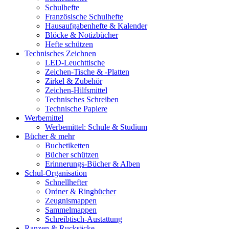
Schulhefte
Französische Schulhefte
Hausaufgabenhefte & Kalender
Blöcke & Notizbücher
Hefte schützen
Technisches Zeichnen
LED-Leuchttische
Zeichen-Tische & -Platten
Zirkel & Zubehör
Zeichen-Hilfsmittel
Technisches Schreiben
Technische Papiere
Werbemittel
Werbemittel: Schule & Studium
Bücher & mehr
Buchetiketten
Bücher schützen
Erinnerungs-Bücher & Alben
Schul-Organisation
Schnellhefter
Ordner & Ringbücher
Zeugnismappen
Sammelmappen
Schreibtisch-Austattung
Ranzen & Rucksäcke