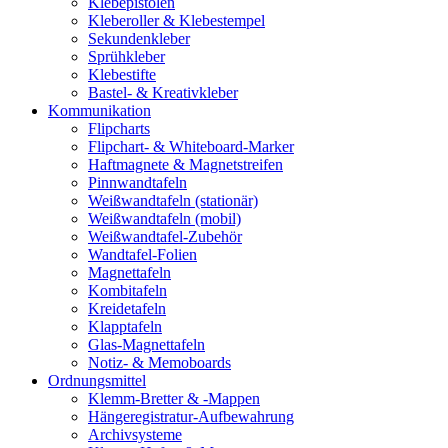
Klebepistolen
Kleberoller & Klebestempel
Sekundenkleber
Sprühkleber
Klebestifte
Bastel- & Kreativkleber
Kommunikation
Flipcharts
Flipchart- & Whiteboard-Marker
Haftmagnete & Magnetstreifen
Pinnwandtafeln
Weißwandtafeln (stationär)
Weißwandtafeln (mobil)
Weißwandtafel-Zubehör
Wandtafel-Folien
Magnettafeln
Kombitafeln
Kreidetafeln
Klapptafeln
Glas-Magnettafeln
Notiz- & Memoboards
Ordnungsmittel
Klemm-Bretter & -Mappen
Hängeregistratur-Aufbewahrung
Archivsysteme