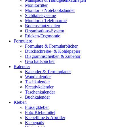
Mauspads & Handgelenkauflagen
Monitorfilter
Monitor- / Notebookständer
Sichttafelsysteme
Monitor- / Telefonarme
Bodenschutzmatten
Organisations-System
Rücken-Ergonomie
Formulare
Formulare & Formularbücher
Durchschreibe- & Kohlepapier
Diagrammscheiben & Zubehör
Geschäftsbücher
Kalender
Kalender & Terminplaner
Wandkalender
Tischkalender
Kreativkalender
Taschenkalender
Buchkalender
Kleben
Flüssigkleber
Foto-Klebemittel
Klebefilme & Abroller
Klebepads