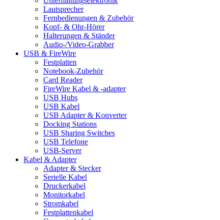
Unterhaltungselektronik
Lautsprecher
Fernbedienungen & Zubehör
Kopf- & Ohr-Hörer
Halterungen & Ständer
Audio-/Video-Grabber
USB & FireWire
Festplatten
Notebook-Zubehör
Card Reader
FireWire Kabel & -adapter
USB Hubs
USB Kabel
USB Adapter & Konverter
Docking Stations
USB Sharing Switches
USB Telefone
USB-Server
Kabel & Adapter
Adapter & Stecker
Serielle Kabel
Druckerkabel
Monitorkabel
Stromkabel
Festplattenkabel