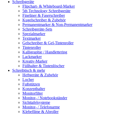
Schreibgeräte
Flipchart- & Whiteboard-Marker
5th Technology Schreibgeräte
Fineliner & Faserschreiber
Kugelschreiber & Zubehör
Permanentmarker & Non-Permanentmarker
Schreibgeräte-Sets
Spezialmarker
Textmarker
Gelschreiber & Gel-Tintenroller
Tintenroller
Kalligraphie / Handlettering
Lackmarker
Kreativ-Marker
Füllhalter & Tintenlöscher
Schreibtisch & mehr
Heftgeräte & Zubehör
Locher
Fußstützen
Konzepthalter
Monitorfilter
Monitor- / Notebookständer
Sichttafelsysteme
Monitor- / Telefonarme
Klebefilme & Abroller