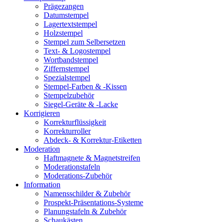
Prägezangen
Datumstempel
Lagertextstempel
Holzstempel
Stempel zum Selbersetzen
Text- & Logostempel
Wortbandstempel
Ziffernstempel
Spezialstempel
Stempel-Farben & -Kissen
Stempelzubehör
Siegel-Geräte & -Lacke
Korrigieren
Korrekturflüssigkeit
Korrekturroller
Abdeck- & Korrektur-Etiketten
Moderation
Haftmagnete & Magnetstreifen
Moderationstafeln
Moderations-Zubehör
Information
Namensschilder & Zubehör
Prospekt-Präsentations-Systeme
Planungstafeln & Zubehör
Schaukästen