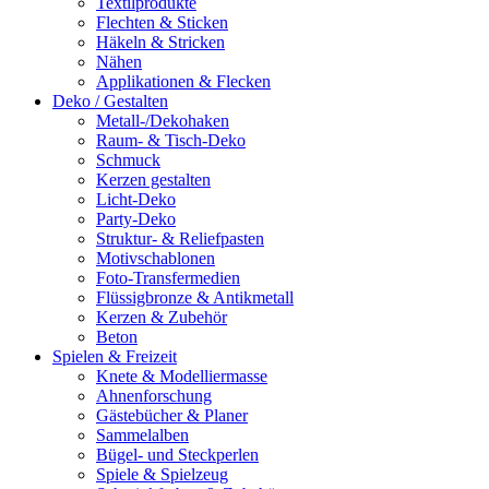
Textilprodukte
Flechten & Sticken
Häkeln & Stricken
Nähen
Applikationen & Flecken
Deko / Gestalten
Metall-/Dekohaken
Raum- & Tisch-Deko
Schmuck
Kerzen gestalten
Licht-Deko
Party-Deko
Struktur- & Reliefpasten
Motivschablonen
Foto-Transfermedien
Flüssigbronze & Antikmetall
Kerzen & Zubehör
Beton
Spielen & Freizeit
Knete & Modelliermasse
Ahnenforschung
Gästebücher & Planer
Sammelalben
Bügel- und Steckperlen
Spiele & Spielzeug