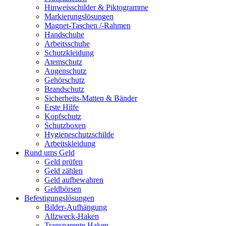
Hinweisschilder & Piktogramme
Markierungslösungen
Magnet-Taschen /-Rahmen
Handschuhe
Arbeitsschuhe
Schutzkleidung
Atemschutz
Augenschutz
Gehörschutz
Brandschutz
Sicherheits-Matten & Bänder
Erste Hilfe
Kopfschutz
Schutzboxen
Hygieneschutzschilde
Arbeitskleidung
Rund ums Geld
Geld prüfen
Geld zählen
Geld aufbewahren
Geldbörsen
Befestigungslösungen
Bilder-Aufhängung
Allzweck-Haken
Transparente Haken