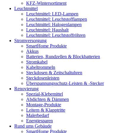
KFZ-Wintersortiment
Leuchtmittel
Leuchtmittel: LED-Lampen
Leuchtmittel: Leuchtstofflampen
Leuchtmittel: Halogenlampen
Leuchtmittel: Haushalt
Leuchtmittel: Leuchtstoffröhren
Stromversorgung
SmartHome Produkte
Akkus
Batterien, Rundzellen & Blockbatterien
Stromkabel
Kabeltrommeln
Steckdosen & Zeitschaltuhren
Steckdosenleisten
Überspannungsschutz-Leisten & -Stecker
Renovierung
Spezial-Klebemittel
Abdichten & Dämmen
Montage-Produkte
Leitern & Klapptritte
Malerbedarf
Energiesparen
Rund ums Gebäude
SmartHome Produkte