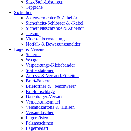
Sitz-/Steh-Lösungen
Teppiche
Sicherheit
Aktenvernichter & Zubehör
Sicherheits-Schlösser & -Kabel
Sicherheitsschränke & Zubehör
Tresore
Video-Überwachung
Notfall- & Bewegungsmelder
Lager & Versand
Scheren
Waagen
Verpackungs-Klebebänder
Sortierstationen
Adress- & Versand-Etiketten
Brief-Papiere
Brieföffner & - beschwerer
Briefumschläge
Datenträger-Versand
Verpackungsmittel
Versandkartons & -Hülsen
Versandtaschen
Lagerkästen
Falzmaschinen
Lagerbedarf