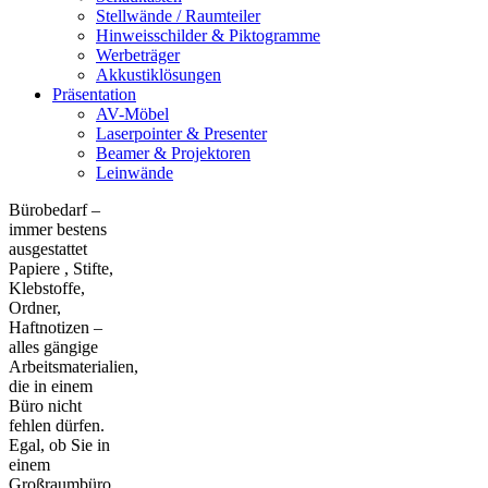
Stellwände / Raumteiler
Hinweisschilder & Piktogramme
Werbeträger
Akkustiklösungen
Präsentation
AV-Möbel
Laserpointer & Presenter
Beamer & Projektoren
Leinwände
Bürobedarf –
immer bestens
ausgestattet
Papiere , Stifte,
Klebstoffe,
Ordner,
Haftnotizen –
alles gängige
Arbeitsmaterialien,
die in einem
Büro nicht
fehlen dürfen.
Egal, ob Sie in
einem
Großraumbüro