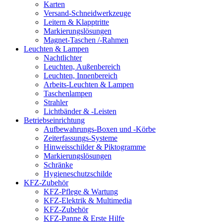
Karten
Versand-Schneidwerkzeuge
Leitern & Klapptritte
Markierungslösungen
Magnet-Taschen /-Rahmen
Leuchten & Lampen
Nachtlichter
Leuchten, Außenbereich
Leuchten, Innenbereich
Arbeits-Leuchten & Lampen
Taschenlampen
Strahler
Lichtbänder & -Leisten
Betriebseinrichtung
Aufbewahrungs-Boxen und -Körbe
Zeiterfassungs-Systeme
Hinweisschilder & Piktogramme
Markierungslösungen
Schränke
Hygieneschutzschilde
KFZ-Zubehör
KFZ-Pflege & Wartung
KFZ-Elektrik & Multimedia
KFZ-Zubehör
KFZ-Panne & Erste Hilfe