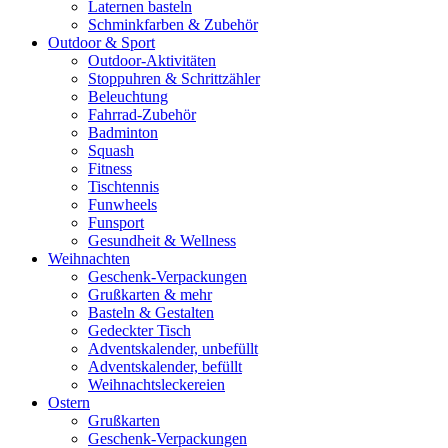
Laternen basteln
Schminkfarben & Zubehör
Outdoor & Sport
Outdoor-Aktivitäten
Stoppuhren & Schrittzähler
Beleuchtung
Fahrrad-Zubehör
Badminton
Squash
Fitness
Tischtennis
Funwheels
Funsport
Gesundheit & Wellness
Weihnachten
Geschenk-Verpackungen
Grußkarten & mehr
Basteln & Gestalten
Gedeckter Tisch
Adventskalender, unbefüllt
Adventskalender, befüllt
Weihnachtsleckereien
Ostern
Grußkarten
Geschenk-Verpackungen