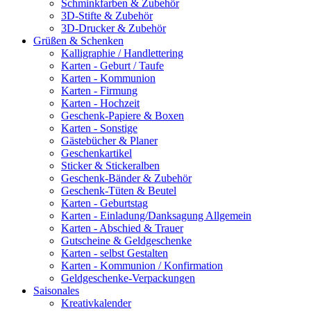
Schminkfarben & Zubehör
3D-Stifte & Zubehör
3D-Drucker & Zubehör
Grüßen & Schenken
Kalligraphie / Handlettering
Karten - Geburt / Taufe
Karten - Kommunion
Karten - Firmung
Karten - Hochzeit
Geschenk-Papiere & Boxen
Karten - Sonstige
Gästebücher & Planer
Geschenkartikel
Sticker & Stickeralben
Geschenk-Bänder & Zubehör
Geschenk-Tüten & Beutel
Karten - Geburtstag
Karten - Einladung/Danksagung Allgemein
Karten - Abschied & Trauer
Gutscheine & Geldgeschenke
Karten - selbst Gestalten
Karten - Kommunion / Konfirmation
Geldgeschenke-Verpackungen
Saisonales
Kreativkalender