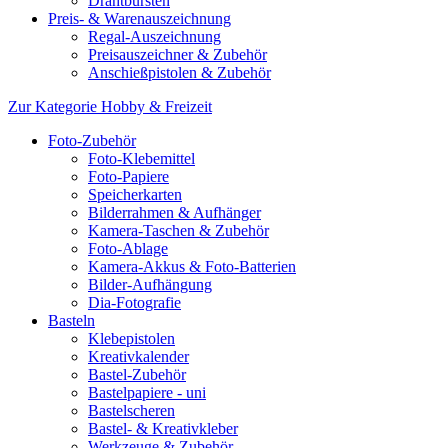
Drahtbürsten
Preis- & Warenauszeichnung
Regal-Auszeichnung
Preisauszeichner & Zubehör
Anschießpistolen & Zubehör
Zur Kategorie Hobby & Freizeit
Foto-Zubehör
Foto-Klebemittel
Foto-Papiere
Speicherkarten
Bilderrahmen & Aufhänger
Kamera-Taschen & Zubehör
Foto-Ablage
Kamera-Akkus & Foto-Batterien
Bilder-Aufhängung
Dia-Fotografie
Basteln
Klebepistolen
Kreativkalender
Bastel-Zubehör
Bastelpapiere - uni
Bastelscheren
Bastel- & Kreativkleber
Werkzeuge & Zubehör