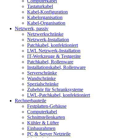
Computerkabel
Tastaturkabel
Kabel-Konfiguration
Kabelorganisation
Kabel-Organisation
Netzwerk, passiv
Netzwerkschränke
Netzwerk-Installation
Patchkabel, konfektioniert
LWL Netzwerk-Installation
IT-Werkzeuge & Testgeräte
Patchkabel, Rollenware
Installationskabel, Rollenware
Serverschränke
Wandschränke
Spezialschränke
Zubehör für Schranksysteme
LWL-Patchkabel, konfektioniert
Rechnerbauteile
Festplatten-Gehäuse
Computerkabel
Schnittstellenkarten
Kühler & Lüfter
Einbaurahmen
PC & Server Netzteile