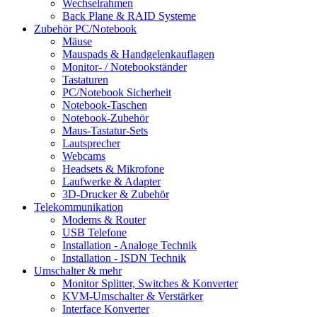
Wechselrahmen
Back Plane & RAID Systeme
Zubehör PC/Notebook
Mäuse
Mauspads & Handgelenkauflagen
Monitor- / Notebookständer
Tastaturen
PC/Notebook Sicherheit
Notebook-Taschen
Notebook-Zubehör
Maus-Tastatur-Sets
Lautsprecher
Webcams
Headsets & Mikrofone
Laufwerke & Adapter
3D-Drucker & Zubehör
Telekommunikation
Modems & Router
USB Telefone
Installation - Analoge Technik
Installation - ISDN Technik
Umschalter & mehr
Monitor Splitter, Switches & Konverter
KVM-Umschalter & Verstärker
Interface Konverter