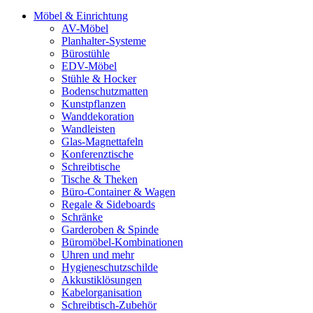
Möbel & Einrichtung
AV-Möbel
Planhalter-Systeme
Bürostühle
EDV-Möbel
Stühle & Hocker
Bodenschutzmatten
Kunstpflanzen
Wanddekoration
Wandleisten
Glas-Magnettafeln
Konferenztische
Schreibtische
Tische & Theken
Büro-Container & Wagen
Regale & Sideboards
Schränke
Garderoben & Spinde
Büromöbel-Kombinationen
Uhren und mehr
Hygieneschutzschilde
Akkustiklösungen
Kabelorganisation
Schreibtisch-Zubehör