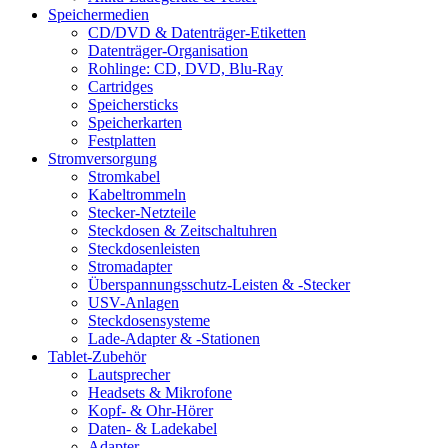
Speichermedien
CD/DVD & Datenträger-Etiketten
Datenträger-Organisation
Rohlinge: CD, DVD, Blu-Ray
Cartridges
Speichersticks
Speicherkarten
Festplatten
Stromversorgung
Stromkabel
Kabeltrommeln
Stecker-Netzteile
Steckdosen & Zeitschaltuhren
Steckdosenleisten
Stromadapter
Überspannungsschutz-Leisten & -Stecker
USV-Anlagen
Steckdosensysteme
Lade-Adapter & -Stationen
Tablet-Zubehör
Lautsprecher
Headsets & Mikrofone
Kopf- & Ohr-Hörer
Daten- & Ladekabel
Adapter