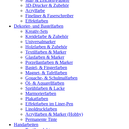
Mal- & Zeichen-Papiere
3D-Drucker & Zubehör
Acrylfarbe
Fineliner & Faserschreiber
Effektfarben
Dekorier- und Bastelfarben
Kreativ-Sets
Kreidefarbe & Zubehör
Universalmarker
Holzfarben & Zubehör
Textilfarben & Marker
Glasfarben & Marker
Porzellanfarben & Marker
Bastel- & Fingerfarben
Magnet- & Tafelfarben
Gouache- & Schulmalfarben
Öl- & Aquarellfarben
Sprühfarben & Lacke
Marmorierfarben
Plakatfarben
Effektfarben im Liner-Pen
Linoldruckfarben
Acrylfarben & Marker (Hobby)
Permanente Tinte
Handarbeiten