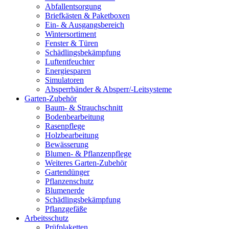
Abfallentsorgung
Briefkästen & Paketboxen
Ein- & Ausgangsbereich
Wintersortiment
Fenster & Türen
Schädlingsbekämpfung
Luftentfeuchter
Energiesparen
Simulatoren
Absperrbänder & Absperr/-Leitsysteme
Garten-Zubehör
Baum- & Strauchschnitt
Bodenbearbeitung
Rasenpflege
Holzbearbeitung
Bewässerung
Blumen- & Pflanzenpflege
Weiteres Garten-Zubehör
Gartendünger
Pflanzenschutz
Blumenerde
Schädlingsbekämpfung
Pflanzgefäße
Arbeitsschutz
Prüfplaketten